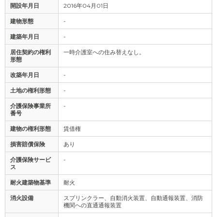
開設年月日
2016年04月01日
建物形態
-
建築年月日
-
居住契約の権利
一時介護室への住み替えなし。
形態
改築年月日
-
土地の権利形態
-
介護保険事業所
-
番号
建物の権利形態
賃借権
損害賠償保険
あり
介護保険サービ
-
ス
耐火建築物基準
耐火
消火設備
スプリンクラー、自動消火装置、自動通報装置、消防
機関への直通通報装置