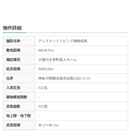
物件詳細
施設名称
アシステッドリビング湘南佐島
敷地面積
6606.13㎡
施設種別
介護付き有料老人ホーム
延床面積
3656.55㎡
住所
神奈川県横須賀市佐島の丘1-2-10
入居定員
102名
建物構造階数
-
居室総数
102室
地上階・地下階
-
居室面積
18.0〜18.0㎡