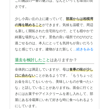
介護医療サービスについて
この施設の一番の魅力は、なんといっても環境の良
さです。
精神科で認知症看護を専門にしている看護スタッフがいた
ので、そうした部分ではとてもよいと感じた。
少し小高い丘の上に建っていて、
部屋からは相模湾
近隣環境や交通アクセスについて
の海を眺めること
ができます。気候も温暖で、周辺
も新しく開拓された住宅街なので、とても穏やかで
自宅から車で45分かかるので、そこは多少行きづらさがあ
る。近所に同様の施設があるとなおよい。
綺麗な場所なんです。景色の良い場所でのびのびと
過ごせるのは、本人にとっても気持ちが良いだろう
料金費用について
なと感じています。建物がまだ新しく、外から見る
...続きをみる
適切なサービスを確保するために人員配置が手厚い。その
と、良い意味で介護施設っぽさがありません。
退去を検討したこと
はありますか？
ため、料金は高い方と思われる。
まるで
会社の保養施設かリゾートホテル
のような、
全体的には満足していますが、母は
食事の味が少し
モダンで綺麗な外観なんです。施設の中も清潔に保
口に合わない
ことがあるようです。「もうちょっと
たれていて、気持ちよく過ごせる空間だと思いま
お金を出してもいいから、美味しいものが食べたい
す。面会に行く私たち家族も、そうした明るい雰囲
な」と話していることがありますね。面会に行くと
気に救われる部分がありますね。入居時のパンフレ
きにはお菓子やアイスクリームを差し入れして、部
ットで、
看護師さんが24時間常駐している
と知っ
屋にある冷蔵庫にいれて好きな時に食べられるよう
て安心しました。
にしています。