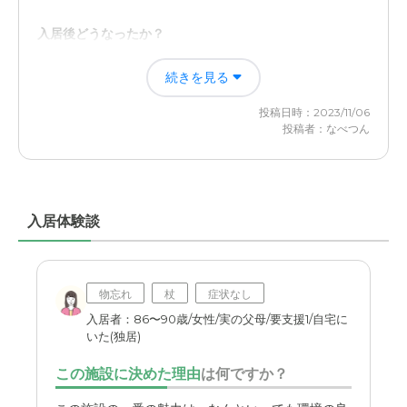
も日替わりで施設に往診されているので、安心できる。万
が一の救急体制も整っているので安心である。
入居後どうなったか？
本人の生活や価値観に合わせた介護を受けることができて
近隣環境や交通アクセスについて
続きを見る
いる。スタッフも温かく、すぐに適切な対応をしてくれる
施設には私の住んでいる自宅より、渋滞もほとんどない道
ことから、安心して生活ができている。
投稿日時：2023/11/06
で２０分程度で行けるので、面会、差し入れの際も移動に
投稿者：なべつん
は非常に便利である。
アシステッドリビング湘南佐島の評価
清潔感や居室の広さ、施設から海が見えるのも魅力と感じ
料金費用について
た。また信頼する看護スタッフがいることを知ったいた。
入居時費用はかからず、毎月の支払いであるので、非常に
入居体験談
便利である。但し、追加費用はいろいろとかかる。
職員・スタッフ・他入居者の雰囲気について
何かあれば、必ず早く意思確認をしてくれるため、信頼で
きる。本人のことを1番に考えている。
物忘れ
杖
症状なし
外観・内装・居室・設備について
入居者：86〜90歳/女性/実の父母/要支援1/自宅に
いた(独居)
白を基調とした清潔感がある居室で、介護施設と感じさせ
ない。海に近く、暖かい閑居もよい。
この施設に決めた理由
は何ですか？