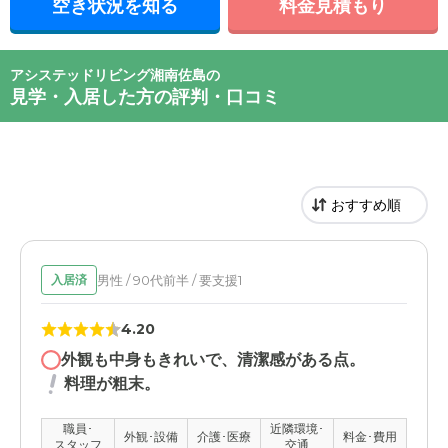
空き状況を知る
料金見積もり
アシステッドリビング湘南佐島の
見学・入居した方の評判・口コミ
男性 / 90代前半 / 要支援1
入居済
4.20
外観も中身もきれいで、清潔感がある点。
料理が粗末。
職員･
近隣環境･
外観･設備
介護･医療
料金･費用
スタッフ
交通