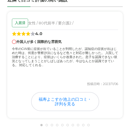
女性 / 80代前半 / 要介護2 /
入居済
4.0
外国人が多く国際的な雰囲気
今年のGW前に症状が出ていることが判明したが、認知症の症状が出はじ
めた時は、何度か警察沙汰になるなど色々と対応が難しかった。 入院して
治療することにより、症状はいくらか改善された。息子を認識できない状
況となってしまうことがしばしばあったが、今はなんとか認識できてい
る。 対応してくれる...
投稿日時：2023/11/06
福寿よこすか池上の口コミ・
評判を見る