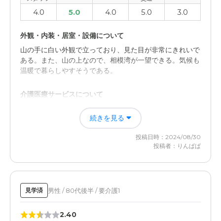
4.0
5.0
4.0
5.0
3.0
外観・内装・居室・設備について
山の手に白い外観で立っており、見た目が非常にきれいで
ある。また、山の上なので、相模湾が一望できる。気候も
温暖で暮らしやすそうである。
介護医療サービスについて
入居者である母親から聞いたことであるが、食事が決して
続きを見る
おいしくないと聞いている。コメの調理、おかずとも料金
に見たった程度ではないと聞いている。運営会社を変更し
投稿日時：2024/08/30
てほしい。
投稿者：りんぱぱ
男性 / 80代後半 / 要介護1
見学済
2.40