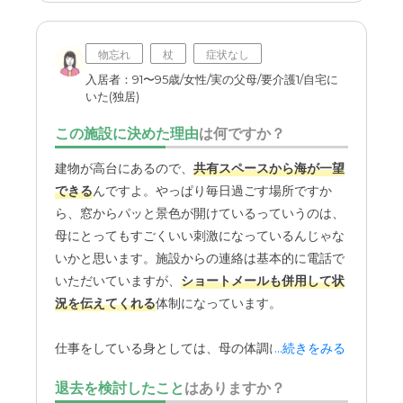
物忘れ
杖
症状なし
入居者：91〜95歳/女性/実の父母/要介護1/自宅に
いた(独居)
この施設に決めた理由
は何ですか？
建物が高台にあるので、
共有スペースから海が一望
できる
んですよ。やっぱり毎日過ごす場所ですか
ら、窓からパッと景色が開けているっていうのは、
母にとってもすごくいい刺激になっているんじゃな
いかと思います。施設からの連絡は基本的に電話で
いただいていますが、
ショートメールも併用して状
況を伝えてくれる
体制になっています。
仕事をしている身としては、母の体調に変化があっ
...続きをみる
た際などに、電話だけでなくテキストでも状況を共
退去を検討したこと
はありますか？
有してもらえる仕組みがあるのは、安心に直結しま