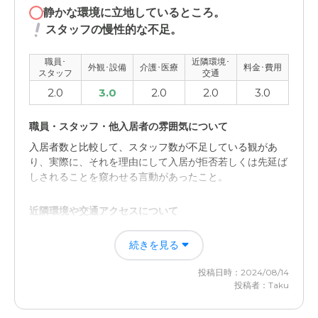
静かな環境に立地しているところ。
スタッフの慢性的な不足。
職員･
近隣環境･
外観･設備
介護･医療
料金･費用
スタッフ
交通
2.0
3.0
2.0
2.0
3.0
職員・スタッフ・他入居者の雰囲気について
入居者数と比較して、スタッフ数が不足している観があ
り、実際に、それを理由にして入居が拒否若しくは先延ば
しされることを窺わせる言動があったこと。
近隣環境や交通アクセスについて
関係者の居宅から近く、比較的アクセスが良好であった。
続きを見る
本数が少ないバス便を利用するなど、一般的には交通の便
が悪いも、当方にとってはそれほどでもなかった。
投稿日時：2024/08/14
投稿者：Taku