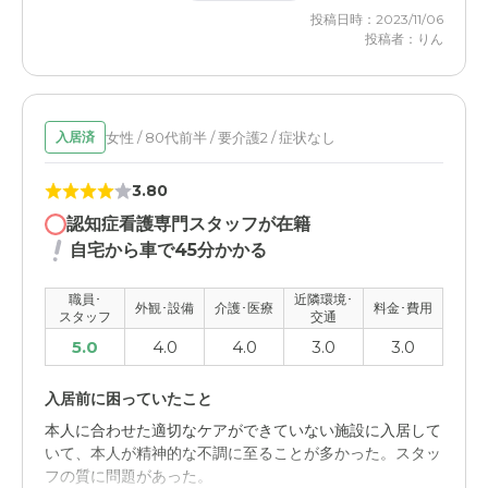
安心することが出来た。
投稿日時：2023/11/06
投稿者：りん
アシステッドリビング湘南佐島の評価
比較的新しい施設だったので、外観がホテルのようで、清
潔感を感じた。また、立地も岡の上で、海も見えることか
ら、開放感を感じ、印象は良好であった。
女性 / 80代前半 / 要介護2 / 症状なし
入居済
職員・スタッフ・他入居者の雰囲気について
3.80
見学した際は担当のケアマネージャーと話した程度だった
認知症看護専門スタッフが在籍
が、話し方も丁寧で、親切さを感じた。他の入居者の状況
自宅から車で45分かかる
については不明。
職員･
近隣環境･
外観･設備
介護･医療
料金･費用
外観・内装・居室・設備について
スタッフ
交通
居室も完全個室で、階層により内装も異なっており、おし
5.0
4.0
4.0
3.0
3.0
ゃれ感を感じた。部屋の広さも一人で暮らしていくには十
分であると感じた。
入居前に困っていたこと
本人に合わせた適切なケアができていない施設に入居して
介護医療サービスについて
いて、本人が精神的な不調に至ることが多かった。スタッ
詳細は分からないが、看護師が常駐しており、各科の医師
フの質に問題があった。