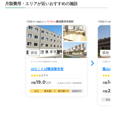
月額費用・エリアが近いおすすめの施設
4.4
横須賀市衣笠町
閲覧中の施設から
km
閲覧中の施
満室
満室
サービス付き高齢者向け住宅
介護付き有
はなことば横須賀衣笠
葉山の
3.4
19.0
14
月額
万円
月額
(入居金
22
万円
+介護保険料)
26
自立
要支援1・2
要介護1〜5
認知症可
月額
自立