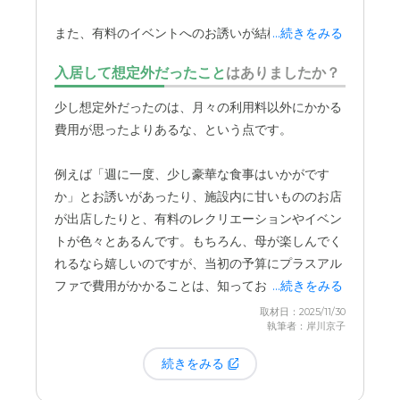
それに加えて、月に2回ほど、内科など複数の診療
また、有料のイベントへのお誘いが結構あるので、
...続きをみる
科の先生が往診に来てくださるんです。体調に変化
その点は少し気になるところです。ただ、だからと
があっても施設内で対応していただけますし、私た
入居して想定外だったこと
はありましたか？
いって他の施設への転居を考えたことは一度もあり
ちが病院に付き添う必要もありません。医療面での
ません。立地の良さや環境の素晴らしさといったメ
少し想定外だったのは、月々の利用料以外にかかる
サポート体制がしっかりしているのは、家族として
リットの方が、私たち家族にとってはるかに大きい
費用が思ったよりあるな、という点です。
とても心強いです。
からです。
例えば「週に一度、少し豪華な食事はいかがです
か」とお誘いがあったり、施設内に甘いもののお店
が出店したりと、有料のレクリエーションやイベン
トが色々とあるんです。もちろん、母が楽しんでく
れるなら嬉しいのですが、当初の予算にプラスアル
ファで費用がかかることは、知っておくと良いかも
...続きをみる
しれません。
取材日：2025/11/30
執筆者：岸川京子
続きをみる