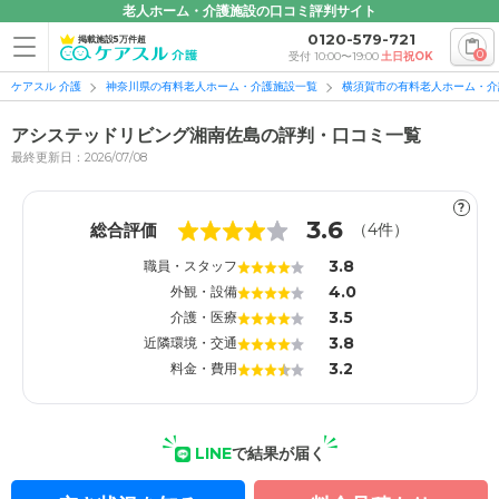
老人ホーム・介護施設の口コミ評判サイト
0120-579-721
掲載施設5万件超
0
受付 10:00〜19:00
土日祝OK
ケアスル 介護
神奈川県の有料老人ホーム・介護施設一覧
横須賀市の有料老人ホーム・介
アシステッドリビング湘南佐島の評判・口コミ一覧
最終更新日：2026/07/08
?
1
1
3.6
総合評価
（
4
件）
3.8
職員・スタッフ
4.0
外観・設備
3.5
介護・医療
3.8
近隣環境・交通
3.2
料金・費用
LINE
で結果が届く