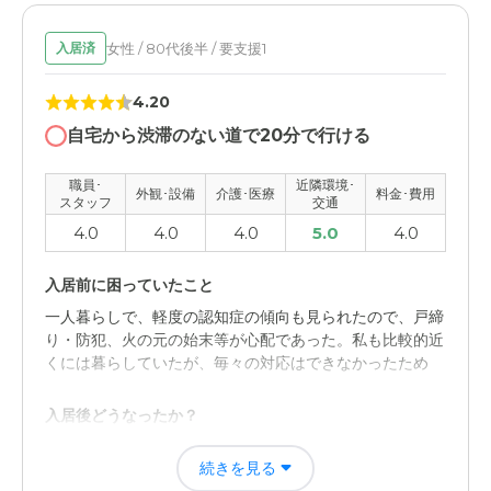
女性 / 80代後半 / 要支援1
入居済
4.20
自宅から渋滞のない道で20分で行ける
職員･
近隣環境･
外観･設備
介護･医療
料金･費用
スタッフ
交通
4.0
4.0
4.0
5.0
4.0
入居前に困っていたこと
一人暮らしで、軽度の認知症の傾向も見られたので、戸締
り・防犯、火の元の始末等が心配であった。私も比較的近
くには暮らしていたが、毎々の対応はできなかったため
入居後どうなったか？
生活面についてはすべて施設に安心してお願いすることが
続きを見る
出来たので、前ページで述べた家族としての心配は消え、