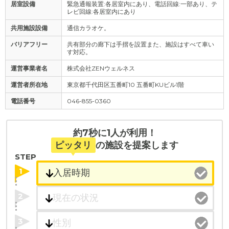
居室設備
緊急通報装置:各居室内にあり、電話回線:一部あり、テ
レビ回線:各居室内にあり
共用施設設備
通信カラオケ。
バリアフリー
共有部分の廊下は手摺を設置また、施設はすべて車い
す対応。
運営事業者名
株式会社ZENウェルネス
運営者所在地
東京都千代田区五番町10 五番町KUビル1階
電話番号
046-855-0360
約7秒に1人が利用！
ピッタリ
の施設を提案します
STEP
1
2
3