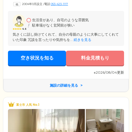
ら要介護の認定を受けた方まで、幅広い身体状況の方々のご入居が可能
2004年3月設立
/
電話
053-423-1117
です。館内は段差をなくし、随所に手すりを設置したバリアフリー設
計。全49戸のお部屋はプライバシーに配慮した個室をご用意しました。
全居室にはナースコールを完備しており、お呼び出しがあればすぐにス
タッフが駆け付けます。
生活音があり、自宅のような雰囲気
駐車場がなく玄関前が狭い
4.6
気さくに話し掛けてくれて、自分の母親のように大事にしてくれて
いた印象 冗談を言ったりや気持ちを...
続きを見る
空き状況を知る
料金見積もり
※2026/08/04更新
施設の詳細を見る
富士市 人気 No.1