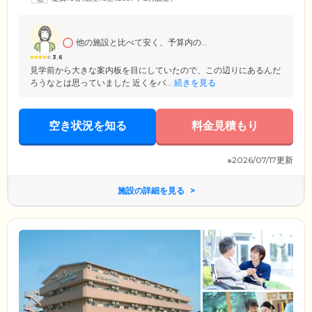
めの治療食、カロリー制限のある方のための減塩食、嚥下に障害のある
方のための刻み・ソフト食、ミキサー食にも対応しています。
他の施設と比べて安く、予算内の...
3.6
見学前から大きな案内板を目にしていたので、この辺りにあるんだ
ろうなとは思っていました 近くをバ...
続きを見る
空き状況を知る
料金見積もり
※2026/07/17更新
施設の詳細を見る