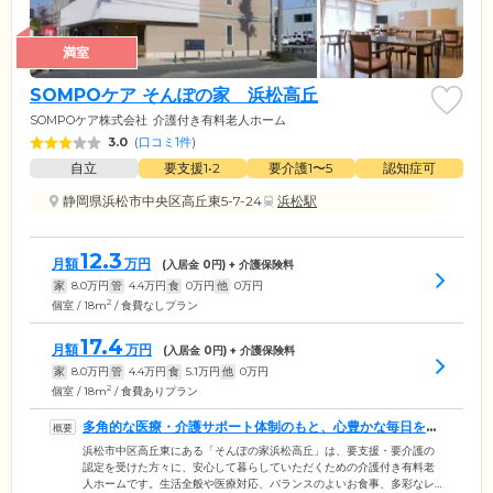
満室
SOMPOケア そんぽの家 浜松高丘
SOMPOケア株式会社
介護付き有料老人ホーム
3.0
(
口コミ1件
)
自立
要支援1•2
要介護1〜5
認知症可
静岡県浜松市中央区高丘東5-7-24
浜松駅
12.3
月額
万円
(入居金
0
円) + 介護保険料
家
8.0
万円
管
4.4
万円
食
0
万円
他
0
万円
2
個室 / 18m
/ 食費なしプラン
17.4
月額
万円
(入居金
0
円) + 介護保険料
家
8.0
万円
管
4.4
万円
食
5.1
万円
他
0
万円
2
個室 / 18m
/ 食費ありプラン
多角的な医療・介護サポート体制のもと、心豊かな毎日をお
過ごしください
浜松市中区高丘東にある「そんぽの家浜松高丘」は、要支援・要介護の
認定を受けた方々に、安心して暮らしていただくための介護付き有料老
人ホームです。生活全般や医療対応、バランスのよいお食事、多彩なレ