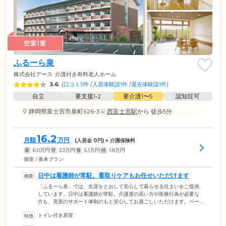
空室1室
ふるーら泉
株式会社アース
介護付き有料老人ホーム
3.6
(
口コミ5件
/
入居体験談1件
/
退去体験談1件
)
自立
要支援1•2
要介護1〜5
認知症可
静岡県富士宮市泉町626-3
西富士宮駅
から 徒歩5分
16.2
月額
万円
(入居金
0
円) + 介護保険料
家
6.0
万円
管
3.3
万円
食
5.1
万円
他
1.8
万円
個室 / 基本プラン
日中は看護師が常駐。看取りケアもお任せいただけます
「ふるーら泉」では、生涯をとおして安心して暮らせる住まいをご提供
しています。日中は看護師が常駐。介護度の高い方や医療行為が必要な
方も、充実のサポート体制のもと安心してお過ごしいただけます。ペー
スメーカーを導入中の方、尿バルーンを留置されている方、胃ろうによ
トイレ付き居室
る栄養管理が必要な方など、医療処置も安心してお任せください。さら
に、当施設では看取りケア・ターミナルケアの実績もございます。近隣