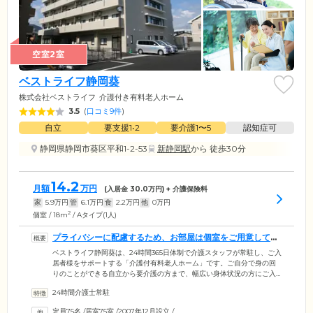
空室2室
ベストライフ静岡葵
株式会社ベストライフ
介護付き有料老人ホーム
3.5
(
口コミ9件
)
自立
要支援1•2
要介護1〜5
認知症可
静岡県静岡市葵区平和1-2-53
新静岡駅
から 徒歩30分
14.2
月額
万円
(入居金
30.0
万円) + 介護保険料
家
5.9
万円
管
6.1
万円
食
2.2
万円
他
0
万円
2
個室 / 18m
/ Aタイプ(1人)
プライバシーに配慮するため、お部屋は個室をご用意してい
ます
ベストライフ静岡葵は、24時間365日体制で介護スタッフが常駐し、ご入
居者様をサポートする「介護付有料老人ホーム」です。ご自分で身の回
りのことができる自立から要介護の方まで、幅広い身体状況の方にご入
居いただけます。生活の拠点となるお部屋は、プライバシーに配慮した
24時間介護士常駐
個室をご用意。周囲を気にせず、のんびりとおくつろぎいただけます。
お食事は、栄養バランスのよいメニューを1日3食ご提供。健康維持のた
定員75名
/
居室75室
/
2007年12月設立
/