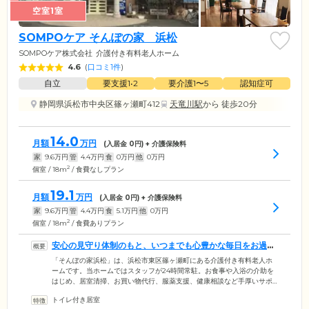
空室1室
SOMPOケア そんぽの家 浜松
SOMPOケア株式会社
介護付き有料老人ホーム
4.6
(
口コミ1件
)
自立
要支援1•2
要介護1〜5
認知症可
静岡県浜松市中央区篠ヶ瀬町412
天竜川駅
から 徒歩20分
14.0
月額
万円
(入居金
0
円) + 介護保険料
家
9.6
万円
管
4.4
万円
食
0
万円
他
0
万円
2
個室 / 18m
/ 食費なしプラン
19.1
月額
万円
(入居金
0
円) + 介護保険料
家
9.6
万円
管
4.4
万円
食
5.1
万円
他
0
万円
2
個室 / 18m
/ 食費ありプラン
安心の見守り体制のもと、いつまでも心豊かな毎日をお過ご
しください
「そんぽの家浜松」は、浜松市東区篠ヶ瀬町にある介護付き有料老人ホ
ームです。当ホームではスタッフが24時間常駐。お食事や入浴の介助を
はじめ、居室清掃、お買い物代行、服薬支援、健康相談など手厚いサポ
ートで、ご入居者様の心豊かな毎日をお守りします。介護度が上がって
トイレ付き居室
も安心の環境のため、生活のひととおりのことができる「自立」の方か