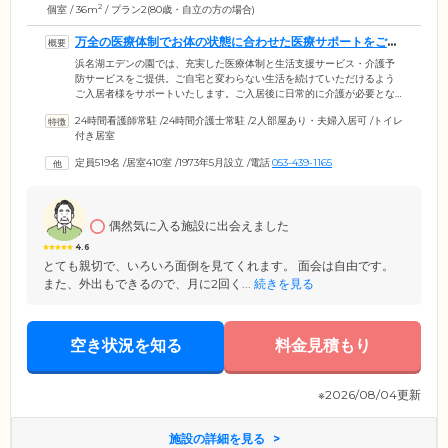
2
個室 / 36m
/ プラン2(80歳・自立の方の場合)
万全の医療体制でお体の状態に合わせた医療サポートをご提
供します
浜名湖エデンの園では、充実した医療体制と生活支援サービス・介護予
防サービスをご提供。ご自宅と変わらない生活を続けていただけるよう
ご入居者様をサポートいたします。ご入居後に日常的に介護が必要とな
った場合には、基準よりも多い人数のスタッフ配置できめ細やかな介護
24時間看護師常駐
/
24時間介護士常駐
/
2人部屋あり・夫婦入居可
/
トイレ
サービスをご提供します。医療体制については、年2回の健康診断と月1
付き居室
回の簡易健康診断をとおして健康データを蓄積し、ご入居者様の健康管
理に活用しています。そのほか園内には「浜名湖エデンの園診療所」を
定員519名
/
居室410室
/
1973年5月設立
/
電話
053-439-1165
併設しており、内線電話での予約が可能。さらに隣接する総合病院が24
時間救急外来を受け入れており、緊急時にはすみやかに対応しますので
ご安心ください。
偶然気に入る施設に出会えました
4.6
とても親切で、いろいろ面倒を見てくれます。 面会は自由です。
また、外出もできるので、月に2回く...
続きを見る
空き状況を知る
料金見積もり
※2026/08/04更新
施設の詳細を見る