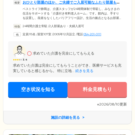
おひとり部屋のほか、ご夫婦でご入居可能なふたり部屋もご
用意しました
ベストライフ静岡は、介護スタッフが24時間体制で常駐し、みなさまの
生活をサポートする「介護付き有料老人ホーム」です。館内は、手すり
を設置し、段差をなくしたバリアフリー設計。生活の拠点となるお部屋
は、個室のほか、ご夫婦でのご入居が可能なふたり部屋をご用意しまし
24時間介護士常駐
/
2人部屋あり・夫婦入居可
た。各お部屋には車いす対応のトイレを備えており、ご自分のペースで
ご使用いただけます。また、急な体調不良や転倒に備えて緊急通報コー
定員115名
/
居室107室
/
2005年12月設立
/
電話
054-201-0111
ルを設置。呼び出しがあれば、スタッフが昼夜問わず駆けつけ、対応し
ます。手厚い見守り体制のなか、どうぞ安心してお過ごしください。
求めていた介護を完全にしてもらえる
3.4
求めていた介護は完全にしてもらうことができ、医療サービスも充
実していると感じるから。 特に立地...
続きを見る
空き状況を知る
料金見積もり
※2026/08/10更新
施設の詳細を見る