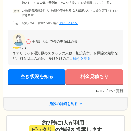
地としても大人気な温泉地。そんな「湯のまち湯河原」らしく、館内に
は湯河原の源泉から弱アルカリ性の良質な湯を引いており、源泉かけ流
24時間看護師常駐
/
24時間介護士常駐
/
2人部屋あり・夫婦入居可
/
トイレ
しの温泉をお楽しみいただけます。大浴場で足をのばし、ゆったりと癒
付き居室
しの時間をお過ごしください。また、「ネオ・サミット湯河原」は周辺
環境も充実。日本の歴史公園100選に選ばれた「万葉公園」「美術館」な
定員245名
/
居室215室
/
電話
0465-63-6432
どが点在し、ゆとりある時間をお過ごしいただけます。その際、当館の
無料シャトルバスもぜひご活用ください。
千歳川沿いで桜の季節は絶景
3.2
ネオサミット湯河原のスタッフの人数、施設充実。お掃除の完璧な
ど、料金以上の満足。 受け付けのス...
続きを見る
空き状況を知る
料金見積もり
※2026/07/15更新
施設の詳細を見る
約7秒に1人が利用！
ピッタリ
の施設を提案します