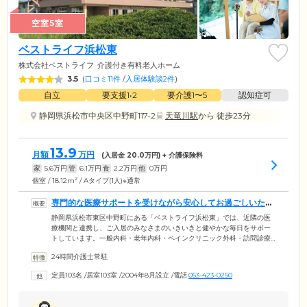
空室5室
ベストライフ浜松東
株式会社ベストライフ
介護付き有料老人ホーム
3.5
(
口コミ11件
/
入居体験談2件
)
自立
要支援1•2
要介護1〜5
認知症可
静岡県浜松市中央区中野町117-2
天竜川駅
から 徒歩23分
13.9
月額
万円
(入居金
20.0
万円) + 介護保険料
家
5.6
万円
管
6.1
万円
食
2.2
万円
他
0
万円
2
個室 / 18.12m
/ Aタイプ(1人)※通常
専門的な医療サポートを受けながら安心してお過ごしいただ
けます
静岡県浜松市東区中野町にある「ベストライフ浜松東」では、近隣の医
療機関と連携し、ご入居のみなさまのいきいきと健やかな毎日をサポー
トしています。一般内科・老年内科・ペインクリニック外科・訪問診療
を行う「ひかり在宅医療クリニック浜松本院」との協力体制を整備。持
24時間介護士常駐
病がある方も、専門的な医療サポートを受けながら安心してお過ごしい
ただけます。そのため、着がえや食事、排せつ動作といった身の回りの
定員103名
/
居室103室
/
2004年8月設立
/
電話
053-423-0250
ことをある程度ご自分でできる方から、認知症や寝たきりなどで日常的
に手厚い介護を必要とする方まで、幅広くご入居可能です。