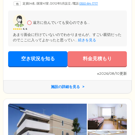
要に応じたサービスを受けながら生活しています。ご入居のみなさまが
定員54名
/
居室41室
/
2012年5月設立
/
電話
0550-84-1717
お住まいになる居室は、プライバシーに配慮した個室・おふたりでご入
居いただける夫婦部屋・ご入居者様同士のコミュニケーションが楽しめ
る多床室の3タイプをご用意。ライフスタイルに合わせてお選びくださ
い。
遠方に住んでいても安心のできる...
4.4
あまり面会に行けていないのでわかりませんが、すごい親切だった
のでここに入ってよかったと思ってい...
続きを見る
空き状況を知る
料金見積もり
※2026/08/10更新
施設の詳細を見る