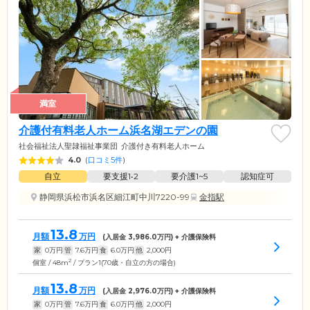
満室
介護付有料老人ホーム浜名湖エデンの園
社会福祉法人聖隷福祉事業団
介護付き有料老人ホーム
4.0
(
口コミ5件
)
自立
要支援1•2
要介護1~5
認知症可
静岡県浜松市浜名区細江町中川7220-99
金指駅
13.8
月額
万円
(入居金
3,986.0
万円) + 介護保険料
家
0
万円
管
7.6
万円
食
6.0
万円
他
2,000
円
2
個室 / 48m
/ プラン1(70歳・自立の方の場合)
13.8
月額
万円
(入居金
2,976.0
万円) + 介護保険料
家
0
万円
管
7.6
万円
食
6.0
万円
他
2,000
円