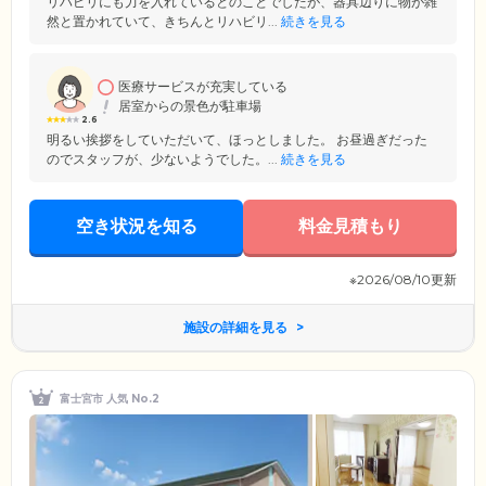
リハビリにも力を入れているとのことでしたが、器具辺りに物が雑
然と置かれていて、きちんとリハビリ...
続きを見る
医療サービスが充実している
居室からの景色が駐車場
2.6
明るい挨拶をしていただいて、ほっとしました。 お昼過ぎだった
のでスタッフが、少ないようでした。...
続きを見る
空き状況を知る
料金見積もり
※2026/08/10更新
施設の詳細を見る
富士宮市 人気 No.2