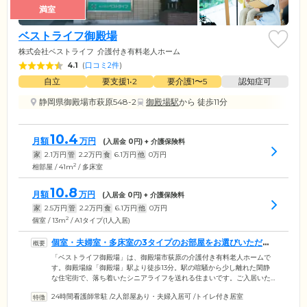
満室
ベストライフ御殿場
株式会社ベストライフ
介護付き有料老人ホーム
4.1
(
口コミ2件
)
自立
要支援1•2
要介護1〜5
認知症可
静岡県御殿場市萩原548-2
御殿場駅
から 徒歩11分
10.4
月額
万円
(入居金
0
円) + 介護保険料
家
2.1
万円
管
2.2
万円
食
6.1
万円
他
0
万円
2
相部屋 / 41m
/ 多床室
10.8
月額
万円
(入居金
0
円) + 介護保険料
家
2.5
万円
管
2.2
万円
食
6.1
万円
他
0
万円
2
個室 / 13m
/ A1タイプ(1人入居)
個室・夫婦室・多床室の3タイプのお部屋をお選びいただけ
ます
「ベストライフ御殿場」は、御殿場市荻原の介護付き有料老人ホームで
す。御殿場線「御殿場」駅より徒歩13分。駅の喧騒から少し離れた閑静
な住宅街で、落ち着いたシニアライフを送れる住まいです。ご入居いた
だけるのは60歳以上のご高齢の方。介護を必要としない「自立」した方
24時間看護師常駐
/
2人部屋あり・夫婦入居可
/
トイレ付き居室
から要支援・要介護の認定を受けた方まで、幅広い身体状況の方々が必