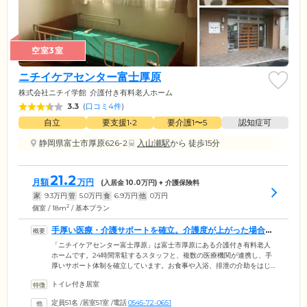
空室3室
ニチイケアセンター富士厚原
株式会社ニチイ学館
介護付き有料老人ホーム
3.3
(
口コミ4件
)
自立
要支援1•2
要介護1〜5
認知症可
静岡県富士市厚原626-2
入山瀬駅
から 徒歩15分
21.2
月額
万円
(入居金
10.0
万円) + 介護保険料
家
9.3
万円
管
5.0
万円
食
6.9
万円
他
0
万円
2
個室 / 18m
/ 基本プラン
手厚い医療・介護サポートを確立。介護度が上がった場合も
ご安心ください
「ニチイケアセンター富士厚原」は富士市厚原にある介護付き有料老人
ホームです。24時間常駐するスタッフと、複数の医療機関が連携し、手
厚いサポート体制を確立しています。お食事や入浴、排泄の介助をはじ
め、日々のバイタルチェック、お一人おひとりに合わせたリハビリテー
トイレ付き居室
ションなど、多角的なサービスをご提供。介護度が上がった場合も安心
の環境のため、生活のひととおりのことができる「自立」の方から、要
定員51名
/
居室51室
/
電話
0545-72-0651
介護の認定を受けた方まで幅広い身体状況の方々にご入居いただいてお