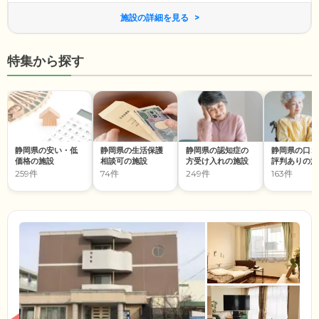
施設の詳細を見る
特集から探す
静岡県の安い・低
静岡県の生活保護
静岡県の認知症の
静岡県の口コ
価格の施設
相談可の施設
方受け入れの施設
評判ありの施
259件
74件
249件
163件