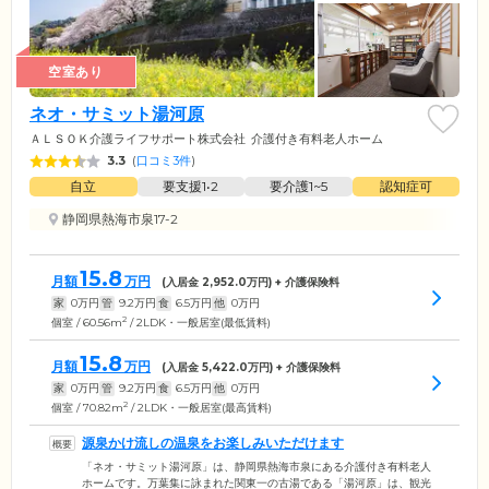
空室あり
ネオ・サミット湯河原
ＡＬＳＯＫ介護ライフサポート株式会社
介護付き有料老人ホーム
3.3
(
口コミ3件
)
自立
要支援1•2
要介護1~5
認知症可
静岡県熱海市泉17-2
15.8
月額
万円
(入居金
2,952.0
万円) + 介護保険料
家
0
万円
管
9.2
万円
食
6.5
万円
他
0
万円
2
個室 / 60.56m
/ 2LDK・一般居室(最低賃料)
15.8
月額
万円
(入居金
5,422.0
万円) + 介護保険料
家
0
万円
管
9.2
万円
食
6.5
万円
他
0
万円
2
個室 / 70.82m
/ 2LDK・一般居室(最高賃料)
源泉かけ流しの温泉をお楽しみいただけます
「ネオ・サミット湯河原」は、静岡県熱海市泉にある介護付き有料老人
ホームです。万葉集に詠まれた関東一の古湯である「湯河原」は、観光