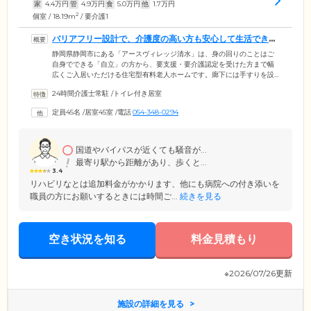
家
4.4
万円
管
4.9
万円
食
5.0
万円
他
1.7
万円
2
個室 / 18.19m
/ 要介護1
バリアフリー設計で、介護度の高い方も安心して生活できる
住まいです
静岡県静岡市にある「アースヴィレッジ清水」は、身の回りのことはご
自身でできる「自立」の方から、要支援・要介護認定を受けた方まで幅
広くご入居いただける住宅型有料老人ホームです。廊下には手すりを設
置し、床の段差をなくしたバリアフリー設計を採用。車いすの方や、介
24時間介護士常駐
/
トイレ付き居室
護度の高い方も安心して生活できる建物を目指しました。また、居室は
プライベート空間を確保できる完全個室で、ナースコールを完備。夜間
定員45名
/
居室45室
/
電話
054-348-0294
にはスタッフが建物内を巡回し、ご入居者様の安全を確認しておりま
す。医療機関との提携により、何かあった際にはただちに連携して医師
による対応を受けることが可能です。
国道やバイパスが近くても騒音が...
最寄り駅から距離があり、歩くと...
3.4
リハビリなとは追加料金がかかります、他にも病院への付き添いを
職員の方にお願いするときには時間ご...
続きを見る
空き状況を知る
料金見積もり
※2026/07/26更新
施設の詳細を見る