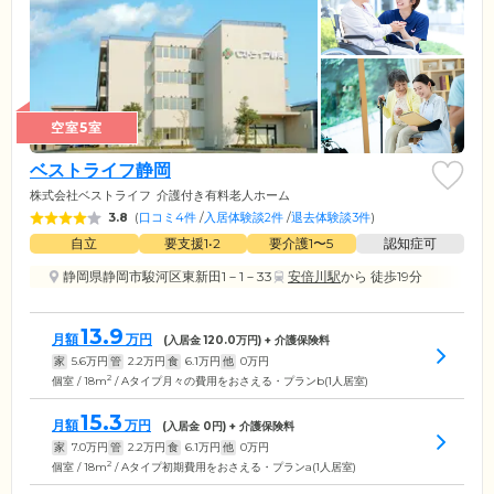
空室5室
ベストライフ静岡
株式会社ベストライフ
介護付き有料老人ホーム
3.8
(
口コミ4件
/
入居体験談2件
/
退去体験談3件
)
自立
要支援1•2
要介護1〜5
認知症可
静岡県静岡市駿河区東新田1－1－33
安倍川駅
から 徒歩19分
13.9
月額
万円
(入居金
120.0
万円) + 介護保険料
家
5.6
万円
管
2.2
万円
食
6.1
万円
他
0
万円
2
個室 / 18m
/ Aタイプ月々の費用をおさえる・プランb(1人居室)
15.3
月額
万円
(入居金
0
円) + 介護保険料
家
7.0
万円
管
2.2
万円
食
6.1
万円
他
0
万円
2
個室 / 18m
/ Aタイプ初期費用をおさえる・プランa(1人居室)