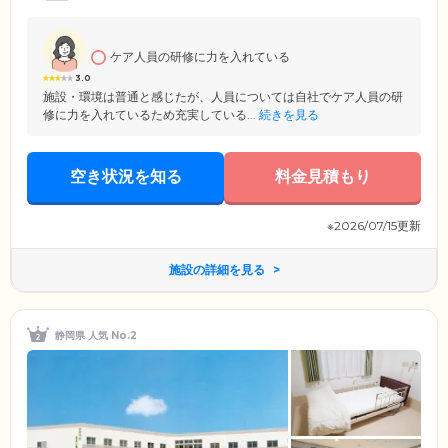
ります。暮らしのなかでご不安やお困りのことがあれば、お気軽にご相
談ください。経験豊富なスタッフが、お一人おひとりにとって最適なケ
アをお届けします。
ケア人員の研修に力を入れている
3.0
施設・環境は普通と感じたが、人員については自社でケア人員の研
修に力を入れているため充実している...
続きを見る
空き状況を知る
料金見積もり
※2026/07/15更新
施設の詳細を見る
静岡県 人気 No.2