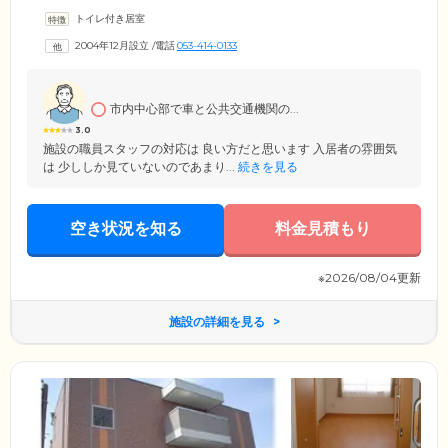
クリエーションなど幅広いサービスで、ご入居者様の心豊かな毎日をサ
トイレ付き居室
ポート。お一人おひとりのライフスタイルを尊重し、いつまでも「その
人らしい」暮らしのお手伝いをさせていただきます。館内は段差をなく
2004年12月設立
/
電話
053-414-0133
し、随所に手すりを設置したバリアフリー設計を採用。さらにスタッフ
が毎日の見回り・お声がけを実施し、安心の環境づくりに努めておりま
す。そのほか敷金・礼金は0円でご入居いただけることも魅力です。
市内中心部で車と公共交通機関の...
3.0
施設の職員スタッフの対応は 良い方だと思います 入居者の雰囲気
は 少ししか見ていないのであまり...
続きを見る
空き状況を知る
料金見積もり
※2026/08/04更新
施設の詳細を見る