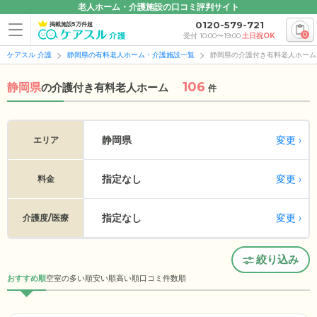
老人ホーム・介護施設の口コミ評判サイト
0120-579-721
掲載施設5万件超
0
受付 10:00〜19:00
土日祝OK
ケアスル 介護
静岡県の有料老人ホーム・介護施設一覧
静岡県の介護付き有料老人ホーム
106
静岡県
の
介護付き有料老人ホーム
件
変更
静岡県
エリア
指定なし
変更
料金
指定なし
変更
介護度/医療
絞り込み
おすすめ順
空室の多い順
安い順
高い順
口コミ件数順