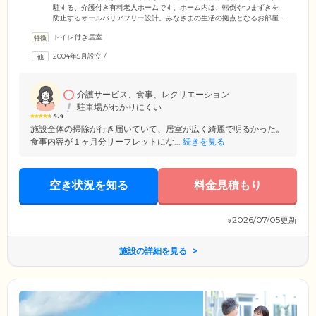
駐する、介護付き有料老人ホームです。ホーム内は、転倒やつまずきを
防止するオールバリアフリー設計。みなさまの生活の拠点となるお部屋
は、プライバシーに配慮した個室をご用意しました。お部屋には洗面
トイレ付き居室
台・水洗トイレを備えており、ご自分のペースでご使用いただけます。
また、夜間やプライベートな時間の見守り体制を強化するため、各お部
2004年5月設立
/
屋のベッド横・トイレにはナースコールを設置。呼び出しがあればスタ
ッフが昼夜問わず駆けつけ、状況を確認します。切れ目のない見守り体
制のなか、第二の我が家として安心しておくつろぎください。
介護サービス、食事、レクリエーション
駐車場がわかりにくい
4.4
施設全体の掃除が行き届いていて、居室が広く綺麗で明るかった。
食事内容が１ヶ月分リーフレットにな...
続きを見る
空き状況を知る
料金見積もり
※2026/07/05更新
施設の詳細を見る