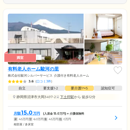
満室
有料老人ホーム駿河の里
株式会社駿河シルバーサービス
介護付き有料老人ホーム
3.6
(
口コミ3件
)
自立
要支援1•2
要介護1〜5
認知症可
静岡県沼津市大岡3497-2
下土狩駅
から 徒歩12分
15.0
月額
万円
(入居金
15.0
万円) + 介護保険料
家
4.5
万円
管
6.0
万円
食
4.5
万円
他
0
万円
相部屋 / 多床室