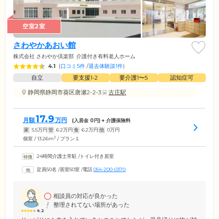
空室2室
さわやかあおい館
株式会社 さわやか倶楽部
介護付き有料老人ホーム
4.1
(
口コミ5件
/
退去体験談1件
)
自立
要支援1•2
要介護1〜5
認知症可
静岡県静岡市葵区唐瀬2-2-3
古庄駅
17.9
月額
万円
(入居金
0
円) + 介護保険料
家
5.5
万円
管
6.2
万円
食
6.2
万円
他
0
万円
2
個室 / 13.26m
/ プラン１
24時間介護士常駐
/
トイレ付き居室
定員50名
/
居室50室
/
電話
054-200-0370
相談員の対応が良かった
整理されてない場所があった
4.2