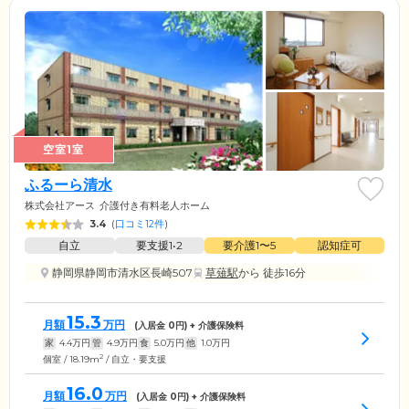
空室1室
ふるーら清水
株式会社アース
介護付き有料老人ホーム
3.4
(
口コミ12件
)
自立
要支援1•2
要介護1〜5
認知症可
静岡県静岡市清水区長崎507
草薙駅
から 徒歩16分
15.3
月額
万円
(入居金
0
円) + 介護保険料
家
4.4
万円
管
4.9
万円
食
5.0
万円
他
1.0
万円
2
個室 / 18.19m
/ 自立・要支援
16.0
月額
万円
(入居金
0
円) + 介護保険料