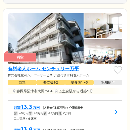
満室
有料老人ホーム センチュリー万平
株式会社駿河シルバーサービス
介護付き有料老人ホーム
自立
要支援1•2
要介護1〜5
認知症可
静岡県沼津市大岡3781-1
下土狩駅
から 徒歩9分
13.3
月額
万円
(入居金
13.5
万円) + 介護保険料
家
4.5
万円
管
4.3
万円
食
4.5
万円
他
0
万円
二人部屋 / 多床室
13.8