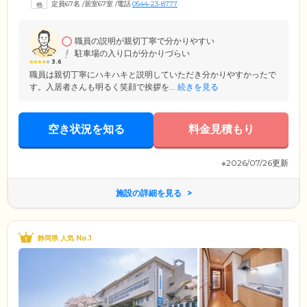
定員67名
/
居室67室
/
電話
0544-23-8777
の医療機関としっかり連携をとりながら、ご入居者様お一人おひとりに
責任をもって寄り添います。施設入居に不安を抱えている方は、ぜひお
気軽にご相談ください。
職員の説明が親切丁寧で分かりやすい
駐車場の入り口が分かりづらい
3.6
職員は親切丁寧にハキハキと説明していただき分かりやすかったで
す。入居者さんも明るく笑顔で挨拶を...
続きを見る
空き状況を知る
料金見積もり
※2026/07/26更新
施設の詳細を見る
静岡県 人気 No.1