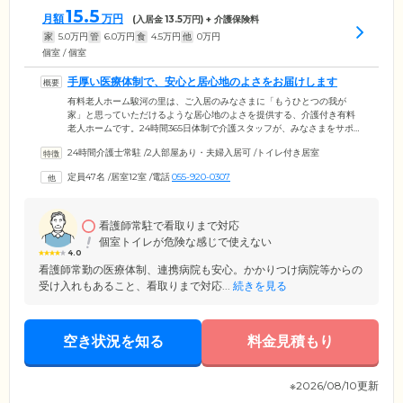
15.5
月額
万円
(入居金
13.5
万円) + 介護保険料
家
5.0
万円
管
6.0
万円
食
4.5
万円
他
0
万円
個室 / 個室
手厚い医療体制で、安心と居心地のよさをお届けします
有料老人ホーム駿河の里は、ご入居のみなさまに「もうひとつの我が
家」と思っていただけるような居心地のよさを提供する、介護付き有料
老人ホームです。24時間365日体制で介護スタッフが、みなさまをサポー
ト。さらに日中は看護師が常駐し、毎日の健康と服薬管理はもちろん、
24時間介護士常駐
/
2人部屋あり・夫婦入居可
/
トイレ付き居室
月に2回提携医療機関による訪問診療を行うことで、小さな体調の変化も
見逃さない体勢を整えております。とくに疾患予防・感染予防に注力し
定員47名
/
居室12室
/
電話
055-920-0307
ながら、みなさまのケアにあたっています。なおご入居前からのかかり
つけ医を継続利用することも可能。ご希望の方には通院の付き添いもい
たします。
看護師常駐で看取りまで対応
個室トイレが危険な感じで使えない
4.0
看護師常勤の医療体制、連携病院も安心。かかりつけ病院等からの
受け入れもあること、看取りまで対応...
続きを見る
空き状況を知る
料金見積もり
※2026/08/10更新