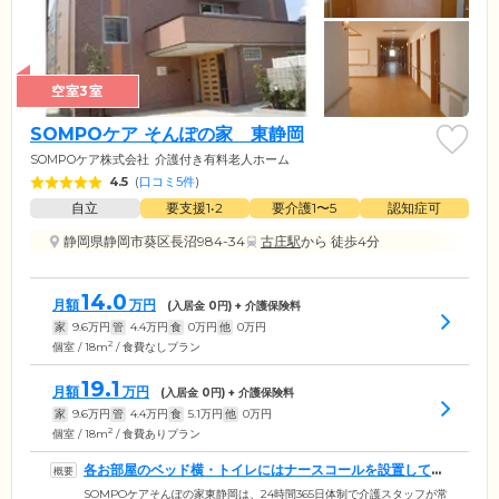
空室3室
SOMPOケア そんぽの家 東静岡
SOMPOケア株式会社
介護付き有料老人ホーム
4.5
(
口コミ5件
)
自立
要支援1•2
要介護1〜5
認知症可
静岡県静岡市葵区長沼984-34
古庄駅
から 徒歩4分
14.0
月額
万円
(入居金
0
円) + 介護保険料
家
9.6
万円
管
4.4
万円
食
0
万円
他
0
万円
2
個室 / 18m
/ 食費なしプラン
19.1
月額
万円
(入居金
0
円) + 介護保険料
家
9.6
万円
管
4.4
万円
食
5.1
万円
他
0
万円
2
個室 / 18m
/ 食費ありプラン
各お部屋のベッド横・トイレにはナースコールを設置してい
ます
SOMPOケアそんぽの家東静岡は、24時間365日体制で介護スタッフが常