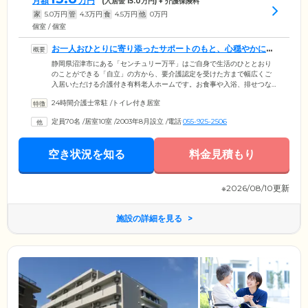
月額
万円
(入居金
15.0
万円) + 介護保険料
家
5.0
万円
管
4.3
万円
食
4.5
万円
他
0
万円
個室 / 個室
お一人おひとりに寄り添ったサポートのもと、心穏やかにお
過ごしください
静岡県沼津市にある「センチュリー万平」はご自身で生活のひととおり
のことができる「自立」の方から、要介護認定を受けた方まで幅広くご
入居いただける介護付き有料老人ホームです。お食事や入浴、排せつな
どの介助サービスをはじめ、リネン交換や病院への送迎など、お一人お
24時間介護士常駐
/
トイレ付き居室
ひとりに寄り添ったサポートをお届けします。お部屋は多床室のほか、
プライバシーに配慮した個室のお部屋をご用意。今までの生活スタイル
定員70名
/
居室10室
/
2003年8月設立
/
電話
055-925-2506
を維持しながら、のびのびとご自分らしい毎日をお楽しみください。ス
タッフ一同、まるで「もうひとつの我が家」のような心地よい住まいづ
くりに努めております。
空き状況を知る
料金見積もり
※2026/08/10更新
施設の詳細を見る