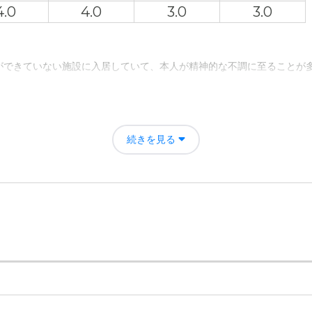
より内装も異なっており、おしゃれ感を感じた。部屋の広さも一人で暮
4.0
4.0
3.0
3.0
て
ができていない施設に入居していて、本人が精神的な不調に至ることが
師が常駐しており、各科の医師も日替わりで施設に往診されているので
である。
について
せた介護を受けることができている。スタッフも温かく、すぐに適切な
宅より、渋滞もほとんどない道で２０分程度で行けるので、面会、差し
続きを見る
。
南佐島の評価
から海が見えるのも魅力と感じた。また信頼する看護スタッフがいるこ
月の支払いであるので、非常に便利である。但し、追加費用はいろいろ
者の雰囲気について
確認をしてくれるため、信頼できる。本人のことを1番に考えている。
について