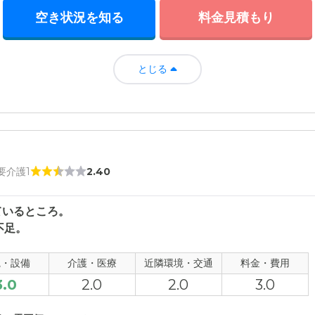
空き状況を知る
料金見積もり
とじる
 要介護1
2.40
ているところ。
不足。
観・設備
介護・医療
近隣環境・交通
料金・費用
3.0
2.0
2.0
3.0