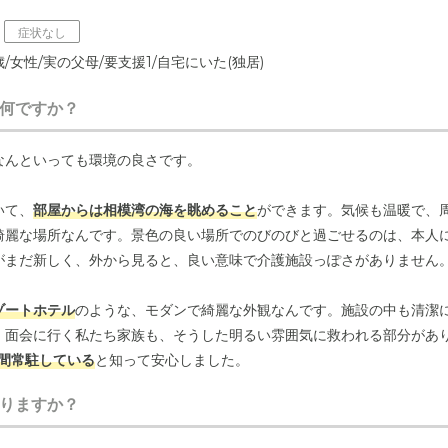
る居室で、介護施設と感じさせない。海に近く、暖かい閑居もよい。
症状なし
て
/女性/実の父母/要支援1/自宅にいた(独居)
にしている看護スタッフがいたので、そうした部分ではとてもよいと感
何ですか？
について
ので、そこは多少行きづらさがある。近所に同様の施設があるとなおよい
なんといっても環境の良さです。
いて、
部屋からは相模湾の海を眺めること
ができます。気候も温暖で、
ために人員配置が手厚い。そのため、料金は高い方と思われる。
綺麗な場所なんです。景色の良い場所でのびのびと過ごせるのは、本人
がまだ新しく、外から見ると、良い意味で介護施設っぽさがありません
ゾートホテル
のような、モダンで綺麗な外観なんです。施設の中も清潔
。面会に行く私たち家族も、そうした明るい雰囲気に救われる部分があ
間常駐している
と知って安心しました。
りますか？
ど、内科など複数の診療科の先生が往診に来てくださるんです。体調に変
ちが病院に付き添う必要もありません。医療面でのサポート体制がしっ