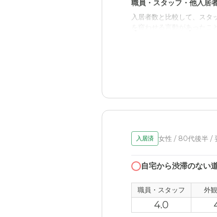
職員・スタッフ・他入居
入居者数と比較して、スタ
を窺わせる言動があったこ
近隣環境や交通アクセス
関係者の居宅から近く、比
当方にとってはそれほどで
女性 / 80代後半 /
入居済
自宅から渋滞のない道
職員・スタッフ
外
4.0