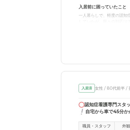
入居前に困っていたこと
一人暮らしで、軽度の認知
していたが、毎々の対応は
入居後どうなったか？
生活面についてはすべて施
とが出来た。
アシステッドリビング湘
比較的新しい施設だったの
を感じ、印象は良好であっ
女性 / 80代前半 /
入居済
職員・スタッフ・他入居
見学した際は担当のケアマ
認知症看護専門スタ
不明。
自宅から車で45分か
外観・内装・居室・設備
職員・スタッフ
外