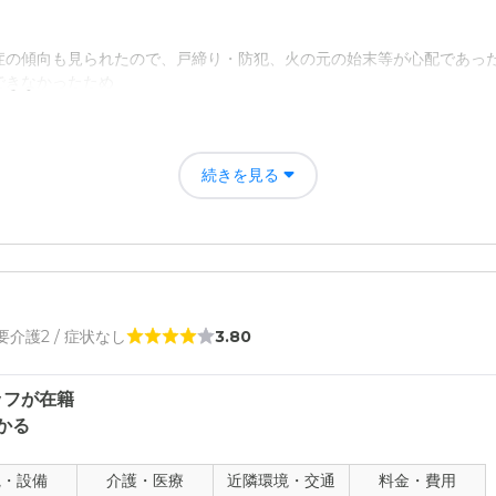
症の傾向も見られたので、戸締り・防犯、火の元の始末等が心配であっ
できなかったため
設に安心してお願いすることが出来たので、前ページで述べた家族とし
続きを見る
南佐島の評価
で、外観がホテルのようで、清潔感を感じた。また、立地も岡の上で、
た。
 要介護2 / 症状なし
3.80
者の雰囲気について
ネージャーと話した程度だったが、話し方も丁寧で、親切さを感じた。
ッフが在籍
かる
について
観・設備
介護・医療
近隣環境・交通
料金・費用