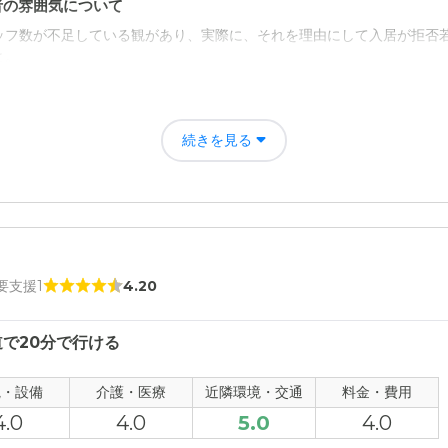
者の雰囲気について
ッフ数が不足している観があり、実際に、それを理由にして入居が拒否
と。
について
較的アクセスが良好であった。本数が少ないバス便を利用するなど、一
続きを見る
もなかった。
 要支援1
4.20
で20分で行ける
観・設備
介護・医療
近隣環境・交通
料金・費用
4.0
4.0
5.0
4.0