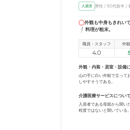
男性 / 90代前半 /
入居済
外観も中身もきれい
料理が粗末。
職員・スタッフ
外
4.0
外観・内装・居室・設備
山の手に白い外観で立って
しやすそうである。
介護医療サービスについ
入居者である母親から聞い
程度ではないと聞いている