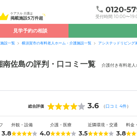
0120-57
ケアスル 介護は
受付時間 10:00〜19:
掲載施設5万件超
見学予約の相談
護施設一覧
横須賀市の有料老人ホーム・介護施設一覧
アシステッドリビング
湘南佐島の評判・口コミ一覧
介護付き有料老人
3.6
（
口コミ
4
件
）
総合評価
フ
外観・設備
介護・医療
近隣環境・交通
料金
3.8
4.0
3.5
3.8