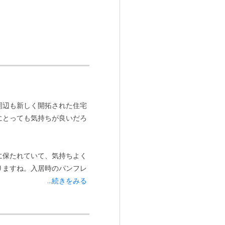
じた。
。
周辺も新しく開拓された住宅
にとっても気持ちが良いだろ
。
に保たれていて、気持ちよく
りますね。入居時のパンフレ
...続きをみる
化があっても施設内で対応
かりしているのは、家族とし