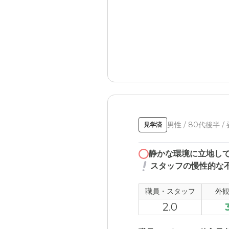
男性 / 80代後半 /
見学済
静かな環境に立地し
スタッフの慢性的な
職員・スタッフ
外
2.0