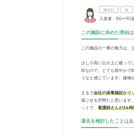
白を基調とした清潔感があ
物忘れ
杖
介護医療サービスについ
入居者：86〜90歳
精神科で認知症看護を専門
この施設に決めた理由
は
近隣環境や交通アクセス
自宅から車で45分かかる
この施設の一番の魅力は、
料金費用について
少し小高い丘の上に建って
適切なサービスを確保する
街なので、とても穏やかで
うなと感じています。建物
まるで
会社の保養施設かリ
過ごせる空間だと思います
ットで、
看護師さんが24時
退去を検討したこと
はあ
それに加えて、月に2回ほ
していただけますし、私た