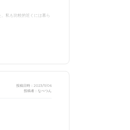
た。私も比較的近くには暮ら
ての心配は消え、安心するこ
海も見えることから、開放感
投稿日時：2023/11/06
投稿者：なべつん
他の入居者の状況については