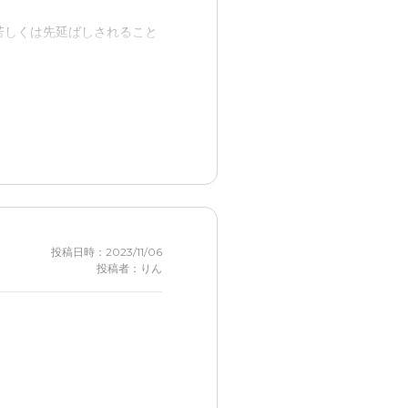
若しくは先延ばしされること
般的には交通の便が悪いも、
投稿日時：2023/11/06
投稿者：りん