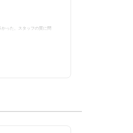
らしていくには十分であると
多かった。スタッフの質に問
、安心できる。万が一の救急
対応をしてくれることから、
入れの際も移動には非常に便
とを知ったいた。
とかかる。