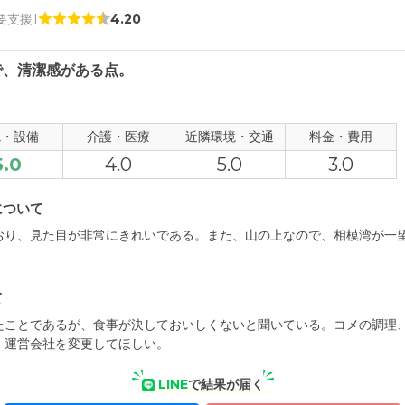
 要支援1
4.20
で、清潔感がある点。
観・設備
介護・医療
近隣環境・交通
料金・費用
5.0
4.0
5.0
3.0
について
おり、見た目が非常にきれいである。また、山の上なので、相模湾が一
て
たことであるが、食事が決しておいしくないと聞いている。コメの調理
。運営会社を変更してほしい。
LINE
で結果が届く