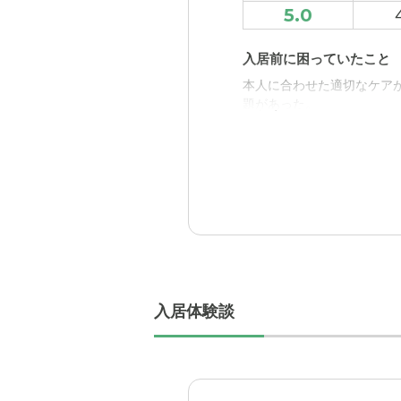
居室も完全個室で、階層に
5.0
感じた。
入居前に困っていたこと
介護医療サービスについ
本人に合わせた適切なケア
詳細は分からないが、看護
題があった。
体制も整っているので安心
入居後どうなったか？
近隣環境や交通アクセス
本人の生活や価値観に合わ
施設には私の住んでいる自
安心して生活ができている
利である。
アシステッドリビング湘
料金費用について
清潔感や居室の広さ、施設
入居時費用はかからず、毎
職員・スタッフ・他入居
入居体験談
何かあれば、必ず早く意思
外観・内装・居室・設備