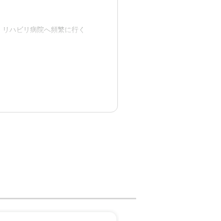
、リハビリ病院へ頻繁に行く
出向いて行う必要が無いのが
の掃除が行き届いていた。