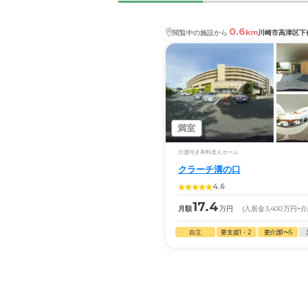
0.6
km
閲覧中の施設から
川崎市高津区下
満室
介護付き有料老人ホーム
クラーチ溝の口
4.6
17.4
月額
万円
(入居金
3,400
万円
+
自立
要支援1・2
要介護1〜5