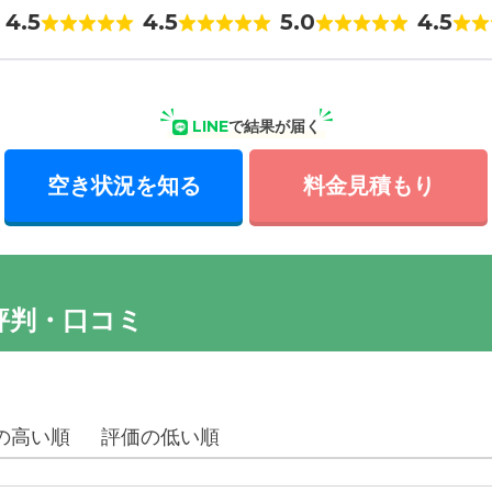
4.5
4.5
5.0
4.5
LINE
で結果が届く
空き状況を知る
料金見積もり
評判・口コミ
の高い順
評価の低い順