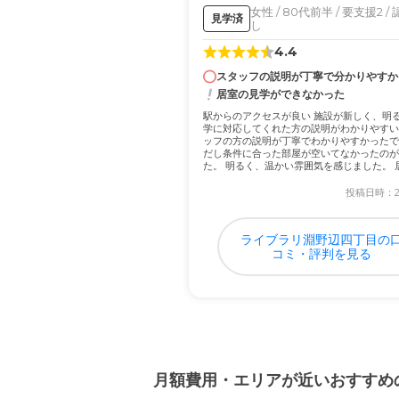
介護医療サービスについ
女性 / 80代前半 / 要支援2 
見学済
し
施設によっては病院と個別
4.4
れる気がす
スタッフの説明が丁寧で分かりやすか
居室の見学ができなかった
近隣環境や交通アクセス
駅からのアクセスが良い 施設が新しく、明る
介護施設は交通の便が悪い
学に対応してくれた方の説明がわかりやすい
ッフの方の説明が丁寧でわかりやすかったで
だし条件に合った部屋が空いてなかったのが
た。 
料金費用について
投稿日時：202
入居前の説明を受けた際、
ライブラリ淵野辺四丁目の
コミ・評判を見る
月額費用・エリアが近いおすすめ