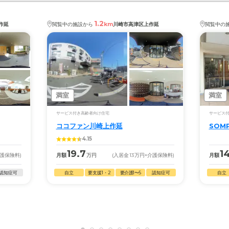
1.2
km
作延
閲覧中の施設から
川崎市高津区上作延
閲覧中の
満室
満室
サービス付き高齢者向け住宅
サービス
ココファン川崎上作延
SOM
4.15
19.7
1
介護保険料)
月額
万円
(入居金
13
万円
+介護保険料)
月額
認知症可
自立
要支援1・2
要介護1〜5
認知症可
自立