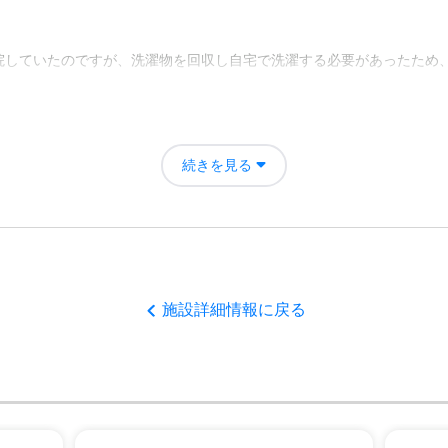
院していたのですが、洗濯物を回収し自宅で洗濯する必要があったため
選択肢が無く入所した体で回答しています。やはり衣類の洗濯を家族が
続きを見る
フも入居者も明るかった。食事が美味しそうだった。見学した空き部屋
者の雰囲気について
施設詳細情報に戻る
く、訪問者や出入りの業者の方までも明るく雰囲気が良かった。
について
と設備ですが、掃除や手入れが行き届いていて嫌な臭いもしなかった。