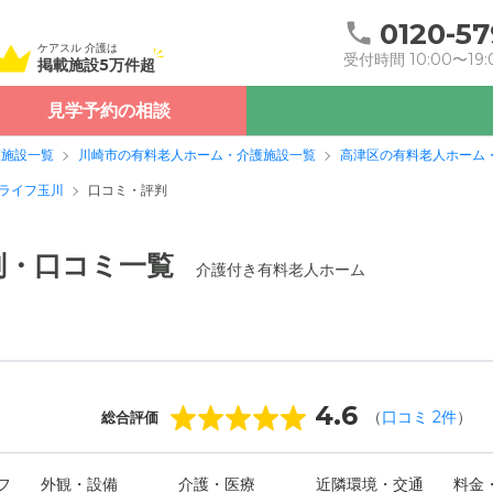
0120-57
ケアスル 介護は
受付時間 10:00〜19:
掲載施設5万件超
見学予約の相談
護施設一覧
川崎市の有料老人ホーム・介護施設一覧
高津区の有料老人ホーム
ライフ玉川
口コミ・評判
判・口コミ一覧
介護付き有料老人ホーム
4.6
（
口コミ
2
件
）
総合評価
フ
外観・設備
介護・医療
近隣環境・交通
料金