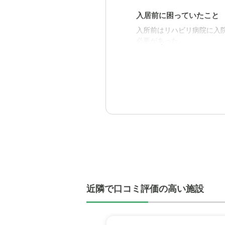
入居前に困っていたこと
入所前はリハビリ病院に入
必要があった。
入居後どうなったか？
来週に入所するのですが、
助かる。
ベストライフ玉川の評価
雰囲気が良かった。スタッ
職員・スタッフ・他入居
スタッフや入居者だけで無
近隣で口コミ評価の高い施設
外観・内装・居室・設備
築年数からそれなりの外観