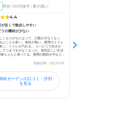
男性 / 80代後半 / 要介護2 /
女性 / 80代後半 / 要介
入居済
心して医療サービスを受けら
4.4
3.6
川が近くで散歩しやすい
バス停とスーパーがすぐそばに
ビリの機材が少ない
物忘れやストーブや火などの消し忘
なったりご飯を食べていなかったり
じこもりがちになって、口数が少なくなっ
る点でした。他にも家の中が片付け
る。
転ぶことが多い。食欲が無い。夜間のトイレ
ました。 見てくれる人が居たのでス
多い。トイレが汚れる。 リハビリで歩きが
し忘れもなく、身の回りのサポート
してつまづきがなくなった。規則正しい生活
出来...
3食ちゃんと食べてる。夜間の眠剤が中止と
投稿日時：2023/11/16
投稿日
、透明感が安心できた。
調布ガーデンの口コミ・評判
福寿まちだ山崎の口コ
を見る
判を見る