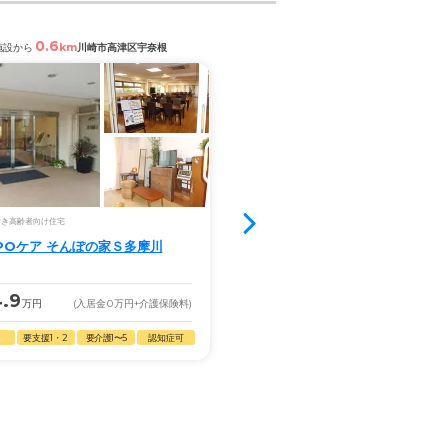
0.6
0.6
km
km
施設から
川崎市高津区宇奈根
閲覧中の施設から
川崎市多摩区宿
満室
付き高齢者向け住宅
グループホーム
POケア そんぽの家Ｓ多摩川
ソラスト川崎多摩
4.9
17.9
万円
(入居金
0
万円
+介護保険料)
月額
万円
(入居金
0
万円
+
要支援1・2
要介護1〜5
認知症可
自立
要支援2
要介護1〜5