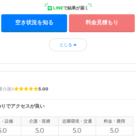
LINE
で結果が届く
空き状況を知る
料金見積もり
とじる
 要介護4
5.00
のりでアクセスが良い
観・設備
介護・医療
近隣環境・交通
料金・費用
5.0
5.0
5.0
5.0