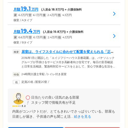
19.1
月額
万円
(入居金
18.9
万円) + 介護保険料
家
6.3
万円
管
6.1
万円
食
2.4
万円
他
4.3
万円
個室 / Aタイプ
19.4
月額
万円
(入居金
19.8
万円) + 介護保険料
家
6.6
万円
管
6.1
万円
食
2.4
万円
他
4.3
万円
個室 / Bタイプ
居室は、ライフスタイルに合わせて配置を変えられる「正方
形」です
2016年1月に開設した「エイジフリーハウス京都花園」は、パナソニック
グループが手掛けるサービス付き高齢者向け住宅です。毎日の安否確認
と日常生活相談、緊急時対応サービスをとおして、安心で快適な生活を
サポートします。段差のないバリアフリー設計のお部屋は、ライフスタ
24時間介護士常駐
/
トイレ付き居室
イルに合わせて配置を変えられる正方形。お元気な方はベッドを壁際に
寄せて空間を広く活用したり、重度の要介護の方はベッドを中央に設置
定員20名
/
居室20室
/
し3方向から介助を受けられるようにしたり、ご希望に応じてレイアウト
を変えられます。居室には規定内であれば、机やタンス、いすなど、愛
用の家具のお持ち込みも可能です。
日当たりの良い活気のある部屋
スタッフ間で情報共有が不足
3.2
内装がコンパクトだが、とてもきれいでさっぱりいている。部屋も
日差しが届き、子供達の声も聞こえ活...
続きを見る