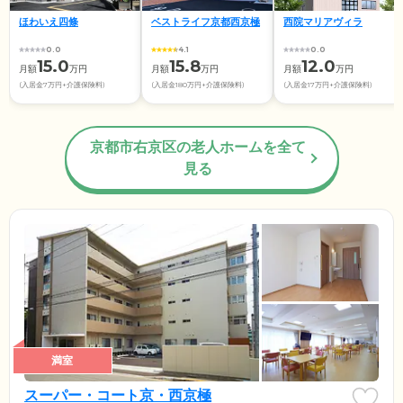
ほわいえ四條
ベストライフ京都西京極
西院マリアヴィラ
0.0
4.1
0.0
15.0
15.8
12.0
月額
万円
月額
万円
月額
万円
(入居金7万円+介護保険料)
(入居金180万円+介護保険料)
(入居金17万円+介護保険料)
京都市右京区の老人ホームを全て
見る
満室
スーパー・コート京・西京極