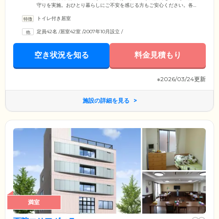
守りを実施。おひとり暮らしにご不安を感じる方もご安心ください。各
お部屋には緊急用のナースコールを完備しており、ボタンひとつでスタ
トイレ付き居室
ッフが駆けつける体制を整えています。さらに近隣の医療機関との連携
体制も確立しており、緊急時対応や救急車の手配なども可能ですので安
定員42名
/
居室42室
/
2007年10月設立
/
心です。ご希望の方には往診手配サービスも行いますのでご利用くださ
い。経験豊富なスタッフが、ご入居者様のイキイキとした毎日をサポー
トいたします。
空き状況を知る
料金見積もり
※2026/03/24更新
施設の詳細を見る
満室