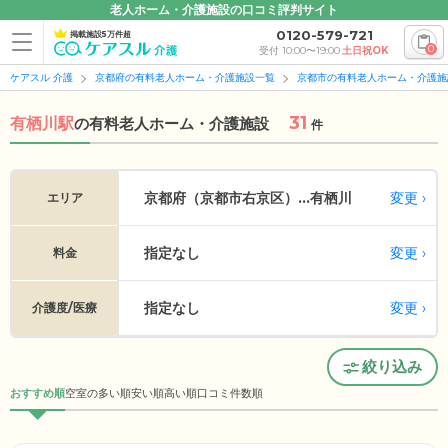
老人ホーム・介護施設の口コミ評判サイト
0120-579-721
掲載施設5万件超
0
受付 10:00〜19:00
土日祝OK
ケアスル 介護
京都府の有料老人ホーム・介護施設一覧
京都市の有料老人ホーム・介護施
31
有栖川駅
の
有料老人ホーム・介護施設
件
変更
京都府（京都市右京区）...
有栖川
エリア
指定なし
変更
料金
指定なし
変更
介護度/医療
絞り込み
おすすめ順
空室の多い順
安い順
高い順
口コミ件数順