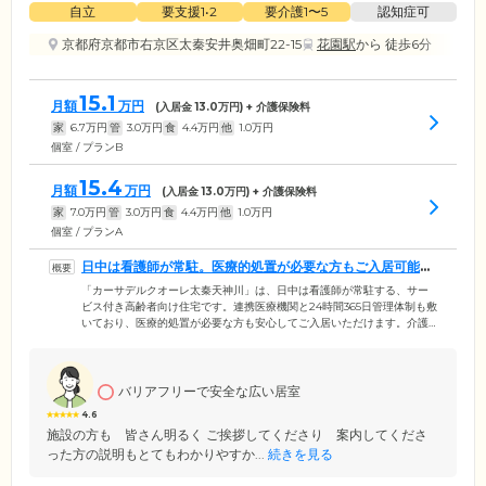
自立
要支援1•2
要介護1〜5
認知症可
京都府京都市右京区太秦安井奥畑町22-15
花園駅
から 徒歩6分
15.1
月額
万円
(入居金
13.0
万円) + 介護保険料
家
6.7
万円
管
3.0
万円
食
4.4
万円
他
1.0
万円
個室 / プランB
15.4
月額
万円
(入居金
13.0
万円) + 介護保険料
家
7.0
万円
管
3.0
万円
食
4.4
万円
他
1.0
万円
個室 / プランA
日中は看護師が常駐。医療的処置が必要な方もご入居可能で
す
「カーサデルクオーレ太秦天神川」は、日中は看護師が常駐する、サー
ビス付き高齢者向け住宅です。連携医療機関と24時間365日管理体制も敷
いており、医療的処置が必要な方も安心してご入居いただけます。介護
スタッフは24時間常駐し、おもてなしの心を大切に、みなさまの安心で
快適な暮らしを見守ります。運営会社の株式会社 ハートケアは、ケアプ
ランセンターやヘルパーステーション、デイサービスなど、多数の医
療・介護事業を展開。介護ケアが必要な場合は、お一人おひとりの身体
バリアフリーで安全な広い居室
状況に合わせたケアプラン作成から承れます。充実の介護・看護体制を
4.6
整えて、楽しく充実した毎日が送れるよう支援いたします。
施設の方も 皆さん明るく ご挨拶してくださり 案内してくださ
った方の説明もとてもわかりやすか...
続きを見る