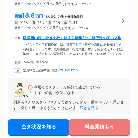
2
個室 / 19m
/ Aタイプ 月々の費用をおさえる・プランb
18.8
月額
万円
(入居金
0
円) + 介護保険料
家
10.7
万円
管
2.2
万円
食
5.9
万円
他
0
万円
2
個室 / 19m
/ Aタイプ 初期費用をおさえる・プランa
阪急嵐山線「松尾大社」駅より徒歩5分。利便性の高い立地
が魅力です
「ベストライフ京都松尾」は、京都市西京区松室中溝町にある介護付き
有料老人ホームです。阪急嵐山線「松尾大社」駅より徒歩5分という好立
地は、ご来訪されるご家族様やご友人様から喜ばれているポイントのひ
とつ。ご家族様とのご面会を心待ちにされているご入居者様も多くいら
24時間介護士常駐
っしゃいますので、お買い物の際やお仕事帰りなど、ぜひお気軽にお立
ち寄りください。当ホームでは、地域で内科訪問診療を行っている「桂
定員55名
/
居室55室
/
電話
075-383-1070
川ひむかクリニック」と連携し、ご入居のみなさまの健康管理を実施。
持病のある方や認知症の方も安心してお過ごしいただけます。
利用者とスタッフが笑顔で過ごしている
トイレの臭いが気になる
3.0
利用者さんやスタッフさんが笑顔でいるのが一番良かったと思いま
す、楽しく過ごせそうだな〜と思いま...
続きを見る
空き状況を知る
料金見積もり