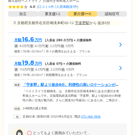
株式会社ベストライフ
介護付き有料老人ホーム
4.0
(
口コミ4件
/
入居体験談1件
)
自立
要支援1•2
要介護1〜5
認知症可
京都府京都市右京区鳴滝本町65-1
宇多野駅
から 徒歩5分
16.6
月額
万円
(入居金
280.0
万円) + 介護保険料
家
8.3
万円
管
6.1
万円
食
2.2
万円
他
0
万円
2
個室 / 19.95~20.15m
/ 月々の費用をおさえる・プランb
19.8
月額
万円
(入居金
0
円) + 介護保険料
家
11.5
万円
管
6.1
万円
食
2.2
万円
他
0
万円
2
個室 / 19.95~20.15m
/ 初期費用をおさえる・プランa
「宇多野」駅より徒歩6分。利便性の高いロケーションが魅
力です
「ベストライフ京都鳴滝」は、京都市右京区鳴滝本町にある介護付き有
料老人ホームです。京福電気鉄道北野線「宇多野」駅より徒歩6分の利便
性の高い立地が魅力的。さらに国道162号線沿いにあるため、ご来訪され
るご家族様やご友人様から「面会に行きやすい」とご好評いただいてい
24時間介護士常駐
ます。当ホームでは、ご入居のみなさまの生活の拠点となるお部屋を全
室個室でご用意しています。そのため、ほかのご入居者様の目を気にす
定員60名
/
居室60室
/
2020年6月設立
/
電話
075-466-1806
ることなく、家族水入らずの時間をお過ごしいただけます。みなさまと
のご面会を心待ちにされているご入居者様も多くいらっしゃいますの
で、ぜひお気軽にお立ち寄りください。
とってもよく面倒みていただいて...