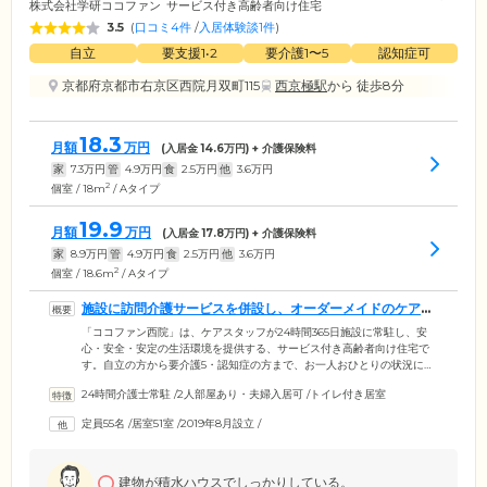
株式会社学研ココファン
サービス付き高齢者向け住宅
3.5
(
口コミ4件
/
入居体験談1件
)
自立
要支援1•2
要介護1〜5
認知症可
京都府京都市右京区西院月双町115
西京極駅
から 徒歩8分
18.3
月額
万円
(入居金
14.6
万円) + 介護保険料
家
7.3
万円
管
4.9
万円
食
2.5
万円
他
3.6
万円
2
個室 / 18m
/ Aタイプ
19.9
月額
万円
(入居金
17.8
万円) + 介護保険料
家
8.9
万円
管
4.9
万円
食
2.5
万円
他
3.6
万円
2
個室 / 18.6m
/ Aタイプ
施設に訪問介護サービスを併設し、オーダーメイドのケアを
提供します
「ココファン西院」は、ケアスタッフが24時間365日施設に常駐し、安
心・安全・安定の生活環境を提供する、サービス付き高齢者向け住宅で
す。自立の方から要介護5・認知症の方まで、お一人おひとりの状況に合
わせてスタッフがサポート。巡回や緊急時対応のほか、フロントサービ
24時間介護士常駐
/
2人部屋あり・夫婦入居可
/
トイレ付き居室
スとして来客対応、宅配便や郵便物の一時預かり、タクシーの手配など
も行います。施設には訪問介護サービスも併設しており、ご入居者様の
定員55名
/
居室51室
/
2019年8月設立
/
状況やご意向に沿ったオーダーメイドの介護サービスの提供が可能で
す。さらに万が一の災害などへの備えとして、消防署の方を招いての消
防訓練、AED講習も実施。有事の際にも迅速で適切な対応ができる体制
を整えています。
建物が積水ハウスでしっかりしている。