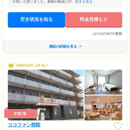
が良いと思いました。家族が面会に行...
続きを見る
空き状況を知る
料金見積もり
※2026/08/09更新
施設の詳細を見る
京都市右京区 人気 No.1
空室1室
ココファン西院