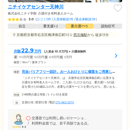
ニチイケアセンター天神川
株式会社ニチイ学館
介護付き有料老人ホーム
3.0
(
口コミ5件
/
入居体験談1件
/
退去体験談1件
)
自立
要支援1•2
要介護1〜5
認知症可
京都府京都市右京区梅津南広町93
西京極駅
から 徒歩13分
22.9
月額
万円
(入居金
10.0
万円) + 介護保険料
家
11.0
万円
管
5.0
万円
食
6.9
万円
他
0
万円
2
個室 / 18m
/ 基本プラン
完全バリアフリー設計。お一人おひとりに個室をご用意して
います
「ニチイケアセンター天神川」は、京都市右京区梅津南広町に位置する
介護付き有料老人ホームです。ご入居いただけるのは、要介護1～5の認
定を受けた60歳以上の方。必要な介護サービスを受けながら、思いおも
いに生活を送っています。ご入居のみなさまがお住まいになる居室は、
24時間介護士常駐
/
トイレ付き居室
全52室の個室をご用意。プライバシーが保たれた環境で、おひとりの時
間を大切にしていただけます。また、安全性に配慮して、建物内は完全
定員52名
/
居室52室
/
電話
075-863-5570
バリアフリー設計を採用。各所に手すりを設置し段差をなくしているの
で、足腰の弱い方や車いす・歩行器をご利用の方も、安全な移動が可能
です。
交通面では利用し易いロケーショ...
利用料金面では、若干高額である点。
3.2