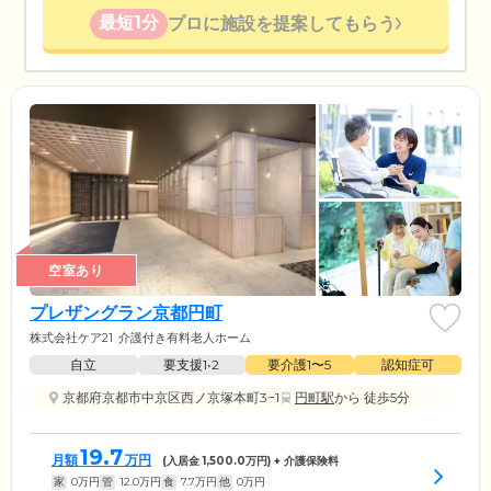
最短1分
プロに施設を提案してもらう
空室あり
プレザングラン京都円町
株式会社ケア21
介護付き有料老人ホーム
自立
要支援1•2
要介護1〜5
認知症可
京都府京都市中京区西ノ京塚本町3−1
円町駅
から 徒歩5分
19.7
月額
万円
(入居金
1,500.0
万円) + 介護保険料
家
0
万円
管
12.0
万円
食
7.7
万円
他
0
万円