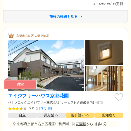
※2026/08/09更新
施設の詳細を見る
京都市右京区 人気 No.3
満室
エイジフリーハウス京都花園
パナソニックエイジフリー株式会社
サービス付き高齢者向け住宅
3.2
(
口コミ1件
)
自立
要支援1•2
要介護2〜5
認知症可
京都府京都市右京区花園中御門町11
花園駅
から 徒歩6分