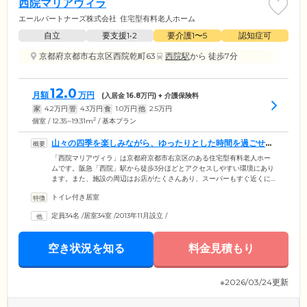
西院マリアヴィラ
エールパートナーズ株式会社
住宅型有料老人ホーム
自立
要支援1•2
要介護1〜5
認知症可
京都府京都市右京区西院乾町63
西院駅
から 徒歩7分
12.0
月額
万円
(入居金
16.8
万円) + 介護保険料
家
4.2
万円
管
4.3
万円
食
1.0
万円
他
2.5
万円
2
個室 / 12.35~19.31m
/ 基本プラン
山々の四季を楽しみながら、ゆったりとした時間を過ごせま
す
「西院マリアヴィラ」は京都府京都市右京区のある住宅型有料老人ホー
ムです。阪急「西院」駅から徒歩3分ほどとアクセスしやすい環境にあり
ます。また、施設の周辺はお店がたくさんあり、スーパーもすぐ近くに
ありますのでお買い物にも便利。アクティブなご入居者様に快適な住環
トイレ付き居室
境です。施設は5階建ての建物で、東山・北山・嵐山を一望できるルーフ
ガーデンからは、四季折々の表情を楽しむことができます。便利で住み
定員34名
/
居室34室
/
2013年11月設立
/
やすい地域にありながら、美しい自然あふれる贅沢な環境で、ご入居者
様に自分らしく豊かな生活を送っていただけるよう、快適な住まいを提
供いたします。
空き状況を知る
料金見積もり
※2026/03/24更新