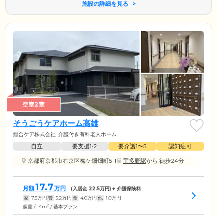
施設の詳細を見る
空室2室
そうごうケアホーム高雄
総合ケア株式会社
介護付き有料老人ホーム
自立
要支援1•2
要介護1〜5
認知症可
京都府京都市右京区梅ケ畑畑町5-1
宇多野駅
から 徒歩24分
17.7
月額
万円
(入居金
22.5
万円) + 介護保険料
家
7.5
万円
管
5.2
万円
食
4.0
万円
他
1.0
万円
2
個室 / 14m
/ 基本プラン