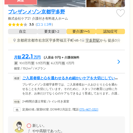
満室
プレザンメゾン京都宇多野
株式会社ケア21
介護付き有料老人ホーム
3.5
(
口コミ2件
)
自立
要支援1•2
要介護1〜5
認知症可
京都府京都市右京区宇多野福王子町48-1
宇多野駅
から 徒歩3分
22.1
月額
万円
(入居金
0
円) + 介護保険料
家
10.0
万円
管
5.9
万円
食
6.2
万円
他
0
万円
2
個室 / 19.2m
/ Aプラン
ご入居者様と心を通わせるきめ細かいケアを大切にしていま
す
プレザンメゾン京都宇多野では、ご入居者様お一人おひとりと心を通わ
せることを大切にしています。そのために、スタッフの教育には特に力
を注ぎ、お体だけでなく心のケアもできるよう育成しております。介護
スタッフは24時間常駐し、ご入居者様のその日の状態を十分に考慮の
24時間介護士常駐
/
トイレ付き居室
上、寄り添ったケアをご提供。お体の介助以外にも、洗濯や掃除などの
家事もお手伝いしますので、安心してお過ごしください。医療体制につ
定員60名
/
居室60室
/
2018年2月設立
/
電話
075-467-0321
いては、日中は看護師が常駐しており、ご入居者様の日常の健康管理を
行っています。また、地域の医療機関と連携し、かかりつけ医による定
期的な往診を実施するほか、緊急時には迅速に対応いたします。
新しい。
やや高額であった。