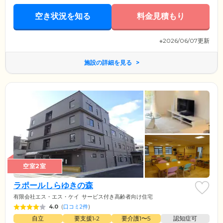
空き状況を知る
料金見積もり
※2026/06/07更新
施設の詳細を見る
空室2室
ラポールしらゆきの森
有限会社エス・エス・ケイ
サービス付き高齢者向け住宅
4.0
(
口コミ2件
)
自立
要支援1•2
要介護1〜5
認知症可