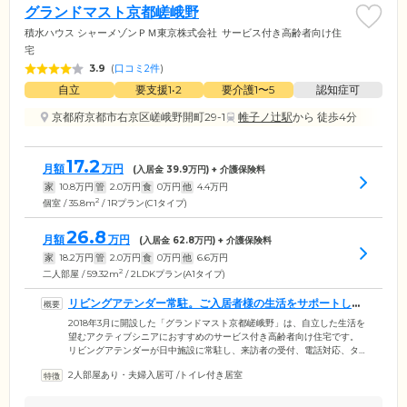
グランドマスト京都嵯峨野
積水ハウス シャーメゾンＰＭ東京株式会社
サービス付き高齢者向け住
宅
3.9
(
口コミ2件
)
自立
要支援1•2
要介護1〜5
認知症可
京都府京都市右京区嵯峨野開町29-1
帷子ノ辻駅
から 徒歩4分
17.2
月額
万円
(入居金
39.9
万円) + 介護保険料
家
10.8
万円
管
2.0
万円
食
0
万円
他
4.4
万円
2
個室 / 35.8m
/ 1Rプラン(C1タイプ)
26.8
月額
万円
(入居金
62.8
万円) + 介護保険料
家
18.2
万円
管
2.0
万円
食
0
万円
他
6.6
万円
2
二人部屋 / 59.32m
/ 2LDKプラン(A1タイプ)
リビングアテンダー常駐。ご入居者様の生活をサポートしま
す
2018年3月に開設した「グランドマスト京都嵯峨野」は、自立した生活を
望むアクティブシニアにおすすめのサービス付き高齢者向け住宅です。
リビングアテンダーが日中施設に常駐し、来訪者の受付、電話対応、タ
クシーの手配、各種代行サービスのご案内、食事サービスの予約受付な
2人部屋あり・夫婦入居可
/
トイレ付き居室
ど、ご入居者様の生活をサポートします。食堂では昼と晩に、新鮮な旬
の素材を用いた温かい手作り料理を提供。お食事サービスは予約制で、
「昼食は自宅で自分で作り、夕食は食堂で」といった、ご自分のペース