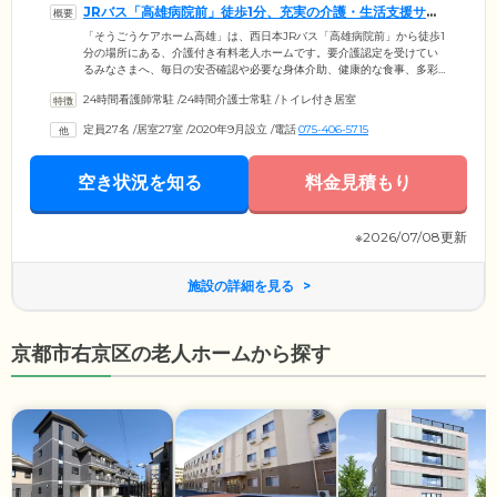
JRバス「高雄病院前」徒歩1分、充実の介護・生活支援サー
ビスが魅力です
「そうごうケアホーム高雄」は、西日本JRバス「高雄病院前」から徒歩1
分の場所にある、介護付き有料老人ホームです。要介護認定を受けてい
るみなさまへ、毎日の安否確認や必要な身体介助、健康的な食事、多彩
なレクリエーション、身体状況に合わせた機能訓練サービスをご提供。
24時間看護師常駐
/
24時間介護士常駐
/
トイレ付き居室
大きな安心感のある、豊かで快適な毎日をサポートします。毎日のお食
事は、季節の彩りと栄養バランスにこだわり、栄養士が献立を作成。施
定員27名
/
居室27室
/
2020年9月設立
/
電話
075-406-5715
設内にある厨房で、専任スタッフがお作りしています。いつでも作り立
てのおいしさをご堪能ください。嚥下状態に合わせた、食事形態の変更
も可能です。栄養補給とご入居者様同士の団らんのため、おやつの時間
空き状況を知る
料金見積もり
も設けています。
※2026/07/08更新
施設の詳細を見る
京都市右京区の老人ホームから探す