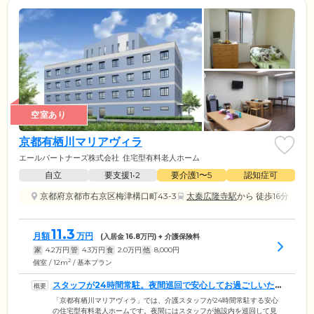
空室あり
京都有栖川マリアヴィラ
エールパートナーズ株式会社
住宅型有料老人ホーム
自立
要支援1•2
要介護1〜5
認知症可
京都府京都市右京区梅津構口町43-3
太秦広隆寺駅
から 徒歩16分
11.3
月額
万円
(入居金
16.8
万円) + 介護保険料
家
4.2
万円
管
4.3
万円
食
2.0
万円
他
8,000
円
2
個室 / 12m
/ 基本プラン
スタッフが24時間常駐。夜間巡回で安心してお過ごしいた
だけます
「京都有栖川マリアヴィラ」では、介護スタッフが24時間常駐する安心
の住宅型有料老人ホームです。夜間にはスタッフが施設内を巡回して見