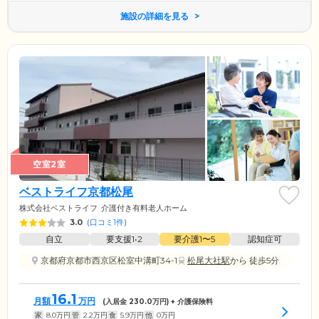
施設の詳細を見る
空室2室
ベストライフ京都松尾
株式会社ベストライフ
介護付き有料老人ホーム
3.0
(
口コミ1件
)
自立
要支援1•2
要介護1〜5
認知症可
京都府京都市西京区松室中溝町34-1
松尾大社駅
から 徒歩5分
16.1
月額
万円
(入居金
230.0
万円) + 介護保険料
家
8.0
万円
管
2.2
万円
食
5.9
万円
他
0
万円