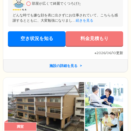
部屋が広くて綺麗でくつろげた
族同然のペットとともに「安心して幸せに暮らせる住まい」をご提供し
ています。
4.4
どんな時でも嫌な顔を表に出さずにお仕事されていて、こちらも感
謝するとともに、大変勉強になりまし...
続きを見る
空き状況を知る
料金見積もり
※2026/06/10更新
施設の詳細を見る
満室