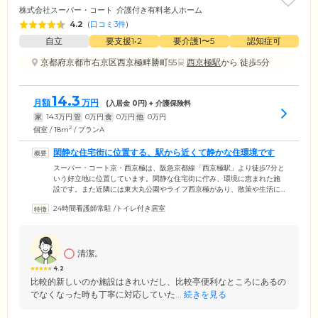
株式会社スーパー・コート
介護付き有料老人ホーム
4.2
(
口コミ3件
)
自立
要支援1•2
要介護1〜5
認知症可
京都府京都市右京区西京極畔勝町55
西京極駅
から 徒歩5分
14.3
月額
万円
(入居金
0
円) + 介護保険料
家
14.3
万円
管
0
万円
食
0
万円
他
0
万円
2
個室 / 18m
/ プランA
閑静な住宅街に位置する、駅から近くて静かな住環境です
スーパー・コート京・西京極は、阪急京都線「西京極駅」より徒歩7分と
いう好立地に位置しています。閑静な住宅街に佇み、環境に恵まれた施
設です。また近隣には東大丸公園やライフ西京極があり、散策や生活に
も便利。駐車場も完備しておりますので、お車でいらっしゃるご家族様
24時間看護師常駐
/
トイレ付き居室
もお気軽にご訪問ください。また玄関やエントランスは明るくて清潔感
にあふれ、館内にはプライバシーに配慮した談話室もございます。ご家
族様との談話やご入居後の心配ごとなど、当施設のスタッフがきめ細や
かにサポートしておりますので、安心してご相談ください。
清潔。
4.2
比較的新しいのか施設はきれいだし、比較亭便利なところにあるの
でなくなった時も丁寧に対応していた...
続きを見る