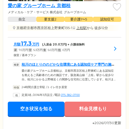
愛の家 グループホーム 京都桂
メディカル・ケア・サービス 株式会社
グループホーム
自立
要支援2
要介護1〜5
認知症可
京都府京都市西京区桂上野東町135-1
上桂駅
から 徒歩12分
17.3
月額
万円
(入居金
20.0
万円) + 介護保険料
家
7.0
万円
管
5.3
万円
食
5.0
万円
他
0
万円
個室 / 基本プラン
桂川のほとりののどかな住環境にある認知症ケア専門の施設
です
愛の家グループホーム京都桂は、京都市西京区桂上野東町にある認知症
を抱えるご高齢者のための施設です。阪急嵐山線「上桂」駅から徒歩12
分。桂川にかかる上野橋近くの閑静な住宅街に位置しています。桂川ま
での道のりには田畑が広がっており、日々のお散歩コースにちょうどい
24時間介護士常駐
/
トイレ付き居室
いのどかな環境です。居室はプライベートの時間をおくつろぎいただけ
るよう個室をご用意しています。お好きな家具を配置してご自分らしい
定員3名
/
2016年3月設立
/
電話
075-382-0700
お部屋に仕上げてください。ご入居いただけるのは、医師による認知症
の診断と介護保険の要支援2以上に認定された方。また住み慣れた地域で
安心して暮らせるよう、京都市に住民票をお持ちの方が対象です。
空き状況を知る
料金見積もり
※2026/07/30更新