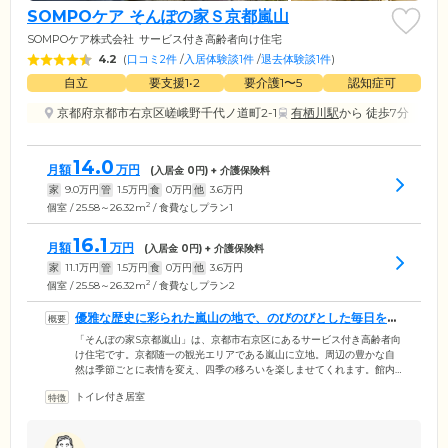
SOMPOケア そんぽの家Ｓ京都嵐山
SOMPOケア株式会社
サービス付き高齢者向け住宅
4.2
(
口コミ2件
/
入居体験談1件
/
退去体験談1件
)
自立
要支援1•2
要介護1〜5
認知症可
京都府京都市右京区嵯峨野千代ノ道町2-1
有栖川駅
から 徒歩7分
14.0
月額
万円
(入居金
0
円) + 介護保険料
家
9.0
万円
管
1.5
万円
食
0
万円
他
3.6
万円
2
個室 / 25.58～26.32m
/ 食費なしプラン1
16.1
月額
万円
(入居金
0
円) + 介護保険料
家
11.1
万円
管
1.5
万円
食
0
万円
他
3.6
万円
2
個室 / 25.58～26.32m
/ 食費なしプラン2
優雅な歴史に彩られた嵐山の地で、のびのびとした毎日をお
楽しみください
「そんぽの家S京都嵐山」は、京都市右京区にあるサービス付き高齢者向
け住宅です。京都随一の観光エリアである嵐山に立地。周辺の豊かな自
然は季節ごとに表情を変え、四季の移ろいを楽しませてくれます。館内
は段差をなくし、随所に手すりを設置したバリアフリー設計を採用。全
トイレ付き居室
60戸のお部屋にはトイレや洗面台、浴室、キッチン、ナースコールなど
を完備しています。もちろんご家族様と外食やお買い物に出かけること
も自由です。いつまでものびのびと「自分らしい」毎日をお過ごしくだ
さい。そのほか2階にはペット専用フロアを設置。これまで連れ添った家