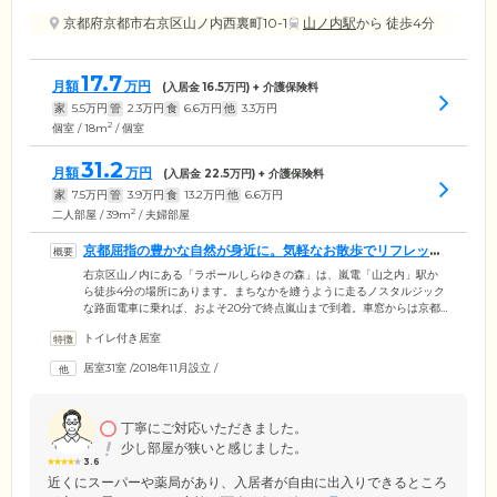
京都府京都市右京区山ノ内西裏町10-1
山ノ内駅
から 徒歩4分
17.7
月額
万円
(入居金
16.5
万円) + 介護保険料
家
5.5
万円
管
2.3
万円
食
6.6
万円
他
3.3
万円
2
個室 / 18m
/ 個室
31.2
月額
万円
(入居金
22.5
万円) + 介護保険料
家
7.5
万円
管
3.9
万円
食
13.2
万円
他
6.6
万円
2
二人部屋 / 39m
/ 夫婦部屋
京都屈指の豊かな自然が身近に。気軽なお散歩でリフレッシ
ュができます
右京区山ノ内にある「ラポールしらゆきの森」は、嵐電「山之内」駅か
ら徒歩4分の場所にあります。まちなかを縫うように走るノスタルジック
な路面電車に乗れば、およそ20分で終点嵐山まで到着。車窓からは京都
屈指の緑豊かな風景を楽しめます。自然とのふれあいはストレスの軽減
トイレ付き居室
や幸福度を高める効果があり、日本屈指の自然を身近に感じる当住宅
は、幸福度アップ効果が期待できる絶好のロケーション。ぜひお気軽に
居室31室
/
2018年11月設立
/
お出かけください。また、徒歩5分の位置にイオンがあるなど、買い物の
便も抜群。古都の街並みを眺めながらお買い物を楽しむことも。右京区
の歴史遺産を巡るお散歩に出向かれるご入居者様もいらっしゃいます。
丁寧にご対応いただきました。
少し部屋が狭いと感じました。
3.6
近くにスーパーや薬局があり、入居者が自由に出入りできるところ