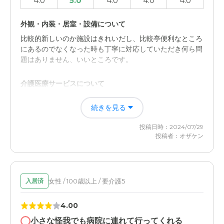
4.0
5.0
4.0
4.0
4.0
外観・内装・居室・設備について
比較的新しいのか施設はきれいだし、比較亭便利なところ
にあるのでなくなった時も丁寧に対応していただき何ら問
題はありません、いいところです。
介護医療サービスについて
入っている他の人がエレベーターの中で食事が楽しみだと
続きを見る
言っていたのでおいしかったのであろう。母親は認知症が
進んでいるのでわからない。亡くなった時丁寧に体をふい
投稿日時：2024/07/29
ていただいたのが印象に残っている。
投稿者：オザケン
女性 / 100歳以上 / 要介護5
入居済
4.00
小さな怪我でも病院に連れて行ってくれる