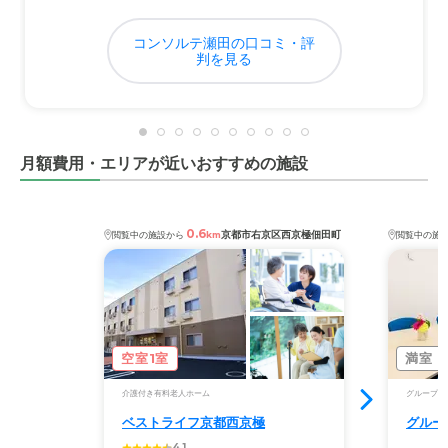
の話も聞いてくださり有り難かった。
コンソルテ瀬田の口コミ・評
料金費用について
判を見る
難病認定を受けているため、条件が厳しく、他の施設では
高額過ぎて入居することはできなかったが、パーキンソン
病特化型として費用面でも随分考えて頂いていると感じ
る。
月額費用・エリアが近いおすすめの施設
0.6
京都市右京区西京極佃田町
閲覧中の施設から
km
閲覧中の施
空室1室
満室
介護付き有料老人ホーム
グループホ
ベストライフ京都西京極
グルー
4.1