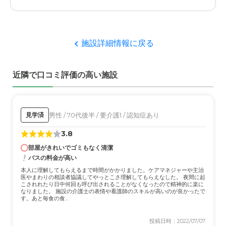
金の範囲内で特に助かりました。
いた。
外観・内装・居室・設備について
施設詳細情報に戻る
館内に入って穏やかな音楽が流れていた。個室はプライバ
シーを尊重されている印象だったが、かと言って孤立した
感じはなく、食堂でお話しする方、廊下を行き来する方、
近隣で口コミ評価の高い施設
全体に活気があるように感じた。お風呂も使用された後を
けんがくしたが清潔な感じ。
介護医療サービスについて
男性 / 70代後半 / 要介護1 / 認知症あり
見学済
理学療法士や言語療法士がいらして、リハビリを一日30
3.8
分、毎日していただけると聞いて寝かされたままにならな
部屋がきれいでゴミもなく清潔
いと安心しました。母は自分で動くことができないが、そ
バスの料金が高い
れでもマッサージ等をしていただけるとのこと、有り難く
思う。
本人に理解してもらえるまで時間がかかりました。ケアマネジャーや主治
医やまわりの相談者協議してやっとこさ理解してもらえなした。 夜間に起
こされれたり日中何回も呼び出されることがなくなったので精神的に楽に
なりました。 施設の介護士の表情や看護師のスキルが高いのが良かったで
近隣環境や交通アクセスについて
す。あと毎食の食...
公園が隣にあり、面会の交通アクセスを考えて同グループ
の西京極を選んだが空きがなく残念でしたが、他の施設へ
投稿日時：2022/07/07