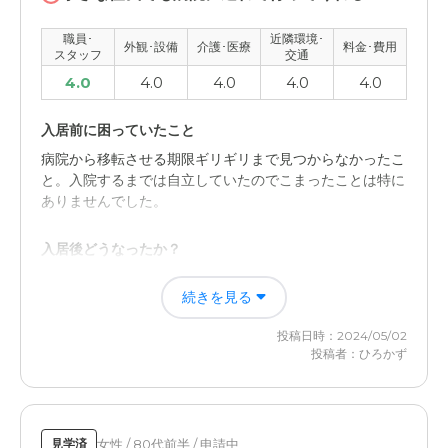
職員･
近隣環境･
外観･設備
介護･医療
料金･費用
スタッフ
交通
4.0
4.0
4.0
4.0
4.0
入居前に困っていたこと
病院から移転させる期限ギリギリまで見つからなかったこ
と。入院するまでは自立していたのでこまったことは特に
ありませんでした。
入居後どうなったか？
施設と同じようなことが、絶対に出来ないと思います。特
続きを見る
に風呂、トイレはやろうとしても無理なことが多すぎて難
しく感じました。
投稿日時：2024/05/02
投稿者：ひろかず
スーパー・コート京・西京極の評価
ただただ施設に入れただけで満足もありますし、きちんと
対応してもらえたことで十分です。
女性 / 80代前半 / 申請中
見学済