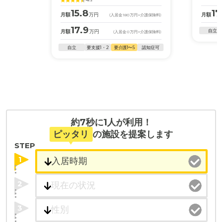
15.8
17
月額
万円
月額
(入居金
180
万円
+介護保険料)
17.9
自立
月額
万円
(入居金
0
万円
+介護保険料)
自立
要支援1・2
要介護1〜5
認知症可
約7秒に1人が利用！
ピッタリ
の施設を提案します
STEP
1
2
3