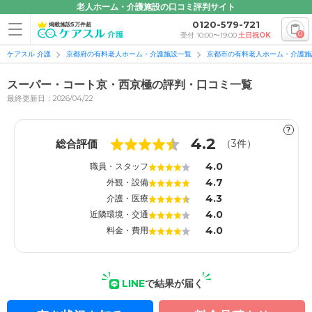
老人ホーム・介護施設の口コミ評判サイト
0120-579-721
掲載施設5万件超
0
受付 10:00〜19:00
土日祝OK
ケアスル 介護
京都府の有料老人ホーム・介護施設一覧
京都市の有料老人ホーム・介護施
スーパー・コート京・西京極の評判・口コミ一覧
最終更新日：2026/04/22
?
1
1
4.2
総合評価
（
3
件）
4.0
職員・スタッフ
4.7
外観・設備
4.3
介護・医療
4.0
近隣環境・交通
4.0
料金・費用
LINE
で結果が届く