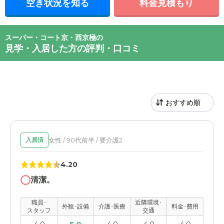
空き状況を知る
料金見積もり
スーパー・コート京・西京極の
見学・入居した方の評判・口コミ
女性 / 90代前半 / 要介護2
入居済
4.20
清潔。
職員･
近隣環境･
外観･設備
介護･医療
料金･費用
スタッフ
交通