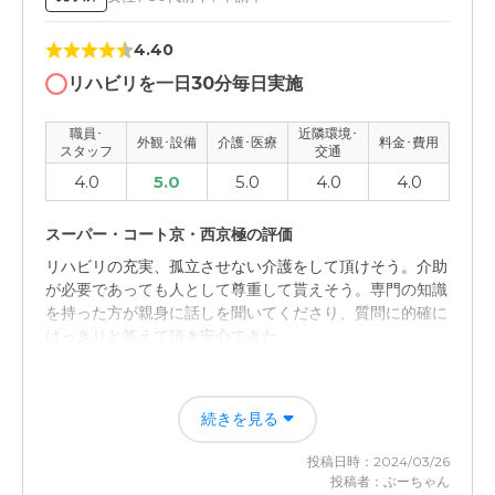
職員・スタッフ・他入居者の雰囲気について
4.40
皆さん元気にあいさつしてくださいました。あと対応も丁
寧にしていただきありがとうございます。
リハビリを一日30分毎日実施
外観・内装・居室・設備について
職員･
近隣環境･
外観･設備
介護･医療
料金･費用
スタッフ
交通
見た目から綺麗な部屋できちんと掃除されてました。フロ
4.0
5.0
5.0
4.0
4.0
アにもゴミとかあまり見当たりませんでした。
スーパー・コート京・西京極の評価
介護医療サービスについて
リハビリの充実、孤立させない介護をして頂けそう。介助
少しの怪我でも病院に連れてくださることもありました。
が必要であっても人として尊重して貰えそう。専門の知識
色々見ていただきましたので。
を持った方が親身に話しを聞いてくださり、質問に的確に
はっきりと答えて頂き安心できた。
近隣環境や交通アクセスについて
家から近いから交通に不便を感じたことはありません。近
職員・スタッフ・他入居者の雰囲気について
くに駐車場もありましたから。
続きを見る
スタッフの皆さんも笑顔で挨拶してくださり、施設と言う
よりホテルに近い感じの接客を感じた。施設見学中に看護
料金費用について
投稿日時：2024/03/26
師がたん吸引されていたが、優しく声かけされていて安心
投稿者：ぶーちゃん
やっていただいていることだけで十分満足してました。年
感があった。それぞれの持ち場で皆さん笑顔で対応されて