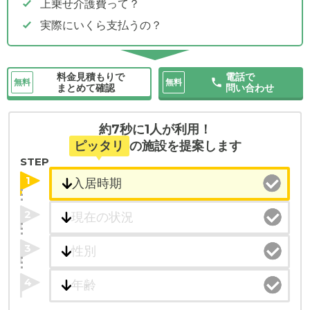
上乗せ介護費って？
実際にいくら支払うの？
料金見積もりで
電話で
無料
無料
まとめて確認
問い合わせ
約7秒に1人が利用！
ピッタリ
の施設を提案します
STEP
1
2
3
4