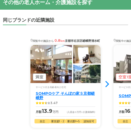
その他の老人ホーム・介護施設を探す
ス
SOMPOケア そんぽの家Ｓ京都嵐山
の対応可能な
・
住所：
京都府
京都市右京区
嵯峨野千代ノ道町2-1
施設の雰囲気
入居条件は次のとおりです。
・
最寄り駅：
有栖川駅
0.5km
SOMPOケア そんぽの家Ｓ京都嵐山
のページでは、
同じブランドの近隣施設
・要介護度：自立、要支援1、要支援2、要介護1、要
5枚の施設写真を見ることができます。
介護2、要介護3、要介護4、要介護5
・認知症：受け入れ可
0.8
◎ケアスル 介護の3つの特徴
京都市右京区嵯峨野清水町
閲覧中の施設から
km
閲覧中の施
ケアスル 介護では詳細な
料金プラン
をご確認頂けま
・経験豊富な入居相談員が完全無料で施設探しをサ
す。詳しくは
こちら
。
ポート
入居相談：
0120-579-721
（無料）
受付時間：10：00～19：00
◎ケアスル 介護の3つの特徴
・経験豊富な入居相談員が完全無料で施設探しをサ
満室
空室1
・全国10000件の介護施設情報を掲載
ポート
幅広い選択肢の中から、条件にあった施設を選ぶ
サービス付き高齢者向け住宅
サービス付
入居相談：
0120-579-721
（無料）
SOMPOケア そんぽの家Ｓ京都嵯
ことができます。
SOM
受付時間：10：00～19：00
峨野
3.47
・こだわりの条件や医療体制から施設を探せる
・全国10000件の介護施設情報を掲載
13.9
16
月額
万円
月額
(入居金
0
万円
+介護保険料)
たとえば「カラオケ」「麻雀」が楽しめる施設、
幅広い選択肢の中から、条件にあった施設を選ぶ
「夫婦入居可」の施設、「看取り可」の施設など、
自立
要支援1・2
要介護1〜5
認知症可
自立
ことができます。
医療・看護体制から施設を探すこともできます。