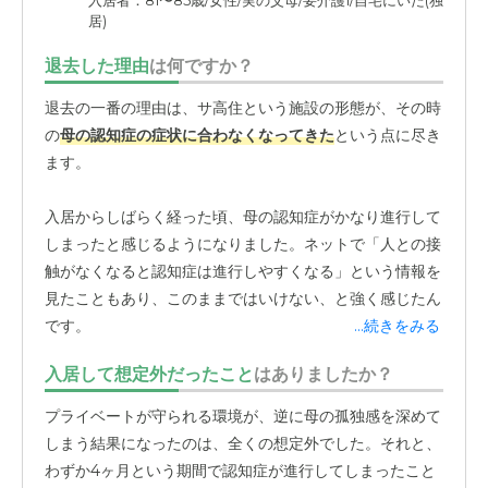
入居者：81〜85歳/女性/実の父母/要介護1/自宅にいた(独
ですね。
居)
退去した理由
は何ですか？
退去の一番の理由は、サ高住という施設の形態が、その時
の
母の認知症の症状に合わなくなってきた
という点に尽き
ます。
入居からしばらく経った頃、母の認知症がかなり進行して
しまったと感じるようになりました。ネットで「人との接
触がなくなると認知症は進行しやすくなる」という情報を
見たこともあり、このままではいけない、と強く感じたん
です。
...続きをみる
入居して想定外だったこと
はありましたか？
施設自体は本当に素晴らしく、スタッフの皆さんもサービ
スの範囲内でやれることをすごくやっていただいて。決し
プライベートが守られる環境が、逆に母の孤独感を深めて
て施設やサービスが悪かったわけではないんです。すごく
しまう結果になったのは、全くの想定外でした。それと、
良い施設だったと今でも思っています。
わずか4ヶ月という期間で認知症が進行してしまったこと