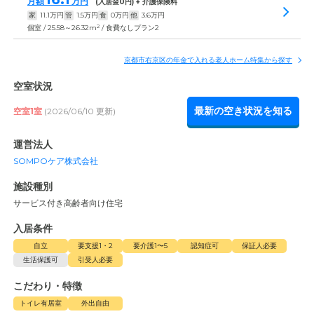
月額
万円
(入居金
0
円) + 介護保険料
家
11.1
万円
管
1.5
万円
食
0
万円
他
3.6
万円
2
個室 / 25.58～26.32m
/ 食費なしプラン2
京都市右京区の年金で入れる老人ホーム特集から探す
空室状況
最新の空き状況を知る
空室1室
(2026/06/10 更新)
運営法人
SOMPOケア株式会社
施設種別
サービス付き高齢者向け住宅
入居条件
自立
要支援1・2
要介護1〜5
認知症可
保証人必要
生活保護可
引受人必要
こだわり・特徴
トイレ有居室
外出自由