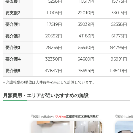
要支援1
5258円
10517円
15775円
3.6
その他
万円
0
水道・光熱費
万円
要支援2
11005円
22010円
33015円
-
介護保険料
万円
0
要介護1
上乗せ介護費
17519円
35039円
52558円
?
万円
要介護2
20592円
41183円
61775円
3.6
その他
万円
要介護3
28265円
56530円
84795円
-
介護保険料
万円
要介護4
32330円
64660円
96991円
要介護5
37847円
75694円
113540円
※ 介護報酬の1単位は人件費率45%として計算しています。
月額費用・エリアが近いおすすめの施設
0.4
京都市右京区嵯峨明星町
閲覧中の施設から
km
閲覧中の施