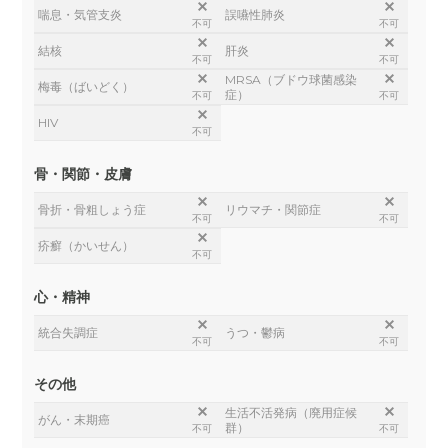
喘息・気管支炎
誤嚥性肺炎
不可
不可
結核
肝炎
不可
不可
MRSA（ブドウ球菌感染
梅毒（ばいどく）
症）
不可
不可
HIV
不可
骨・関節・皮膚
骨折・骨粗しょう症
リウマチ・関節症
不可
不可
疥癬（かいせん）
不可
心・精神
統合失調症
うつ・鬱病
不可
不可
その他
生活不活発病（廃用症候
がん・末期癌
群）
不可
不可