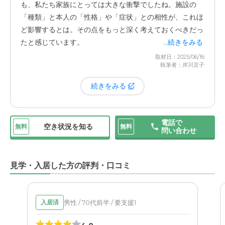
も、私たち家族にとっては大きな衝撃でしたね。施設の
ただ、妄想の症状があり、孤独を感じやすい母にとって
「種類」と本人の「性格」や「症状」との相性が、これほ
は、常に誰かの目があり、リビングのような場所で自然に
ど影響するとは。その点をもっと深く考えておくべきだっ
人と関われるグループホームのような環境の方が合ってい
たと感じています。
...続きをみる
るんじゃないかと。個室で過ごす時間が長いことが、結果
取材日：2025/06/16
的に症状の進行や孤独感を強めてしまったのかもしれな
執筆者：岸川京子
続きをみる
電話で
空き状況を知る
無料
無料
問い合わせ
見学・入居した方の評判・口コミ
男性 / 70代前半 / 要支援1
入居済