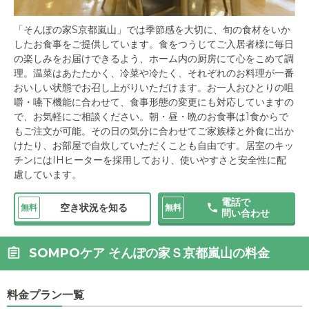
「そんぽの家S京都嵐山」では季節感を大切に、旬の食材をいか
したお食事をご提供しています。食をつうじてご入居者様に毎日
の楽しみをお届けできるよう、ホーム内の厨房にて心をこめて調
理。温菜はあたたかく、冷菜や冷たく、それぞれのお料理が一番
おいしい状態でお召し上がりいただけます。お一人おひとりの咀
嚼・嚥下機能に合わせて、食事形態の変更にも対応していますの
で、お気軽にご相談ください。朝・昼・晩のお食事は1食からで
もご注文が可能。その日の気分に合わせてご家族様と外食に出か
けたり、お部屋で自炊していただくことも自由です。居室のキッ
チンにはIHヒーターを採用しており、使いやすさと安全性に配
慮しています。
電話で
空き状況を知る
無料
無料
問い合わせ
SOMPOケア そんぽの家Ｓ京都嵐山の料金
料金プラン一覧