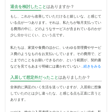
ない。そう直感的に感じられたのが、最初の決め手です。
退去を検討したこと
はありますか？
もう一つの大きな決め手は、働いているスタッフの皆さん
の人柄です。
もし、これから改善していただけると嬉しいな、と感じて
いる点が一つあります。それは、私たちが毎月支払ってい
見学の際、施設の中を案内していただいていると、すれ違
る費用の中に、どのようなサービスが含まれているのかが
うスタッフの方が皆さん、私たちに「こんにちは」と明る
少し分かりにくい、という点です。
く挨拶をしてくれるんです。とても自然な笑顔で、丁寧に
対応してくださる姿を見て、「ああ、ここは良い方たちが
私たちは、家賃や食費のほかに、いわゆる管理費やサービ
働いているんだな」と安心しました。
ス費のようなものをお支払いしています。その費用で、ど
こまでのことをお願いできるのか、という範囲が、契約書
入居してからもその印象は全く変わりません。「いい子ば
などを見てもあまり明確には書かれていないように感じる
...続きをみる
っかりですよ」と、つい人に言いたくなるくらい、本当に
のです。
皆さん親切です。
困ったことがあって声をかけても嫌な顔
入居して想定外だったこと
はありましたか？
一つせず対応してくれますし、日々の何気ない挨拶が、暮
例えば、日常生活の中で「ちょっとこれを手伝ってほしい
全体的に満足のいく生活を送っていますが、入居前に想像
らしの中で心を温めてくれます。
な」と思う瞬間があります。もちろん、ヘルパーさんを個
していたのとは少し違ったな、と感じる点も正直に言うと
人的にお願いすれば、掃除やお風呂の介助など、様々なこ
あります。
施設での生活は、結局のところ「人」との関わりが一番大
とを有料でやっていただけることは理解しています。
切だと私は思います。どんなに立派な設備があっても、そ