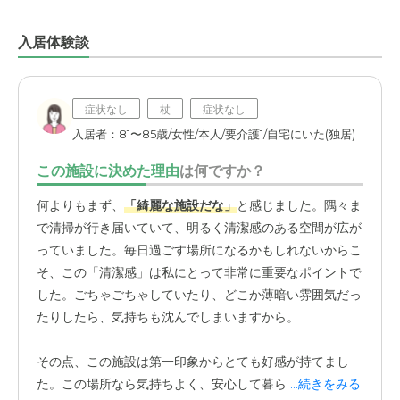
入居体験談
症状なし
杖
症状なし
入居者：81〜85歳/女性/本人/要介護1/自宅にいた(独居)
この施設に決めた理由
は何ですか？
何よりもまず、
「綺麗な施設だな」
と感じました。隅々ま
で清掃が行き届いていて、明るく清潔感のある空間が広が
っていました。毎日過ごす場所になるかもしれないからこ
そ、この「清潔感」は私にとって非常に重要なポイントで
した。ごちゃごちゃしていたり、どこか薄暗い雰囲気だっ
たりしたら、気持ちも沈んでしまいますから。
その点、この施設は第一印象からとても好感が持てまし
た。この場所なら気持ちよく、安心して暮らせるかもしれ
...続きをみる