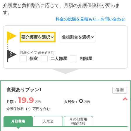
介護度と負担割合に応じて、月額の介護保険料が変わま
す。
料金の総額を見積もり・お問い合わせ
1
部屋タイプ
(複数選択可)
2
個室
二人部屋
相部屋
食費ありプラン1
個室
19.9
0
月額：
入居金：
万円
万円
介護保険料
（-）
万円を含む
その他費用
月額費用
入居金
補足情報