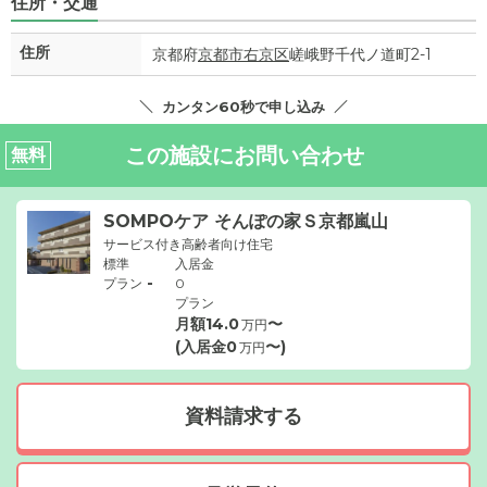
住所・交通
住所
京都府
京都市右京区
嵯峨野千代ノ道町2-1
カンタン60秒で申し込み
この施設にお問い合わせ
無料
SOMPOケア そんぽの家Ｓ京都嵐山
サービス付き高齢者向け住宅
標準
入居金
-
プラン
0
プラン
月額
14.0
〜
万円
(入居金
0
〜)
万円
資料請求する