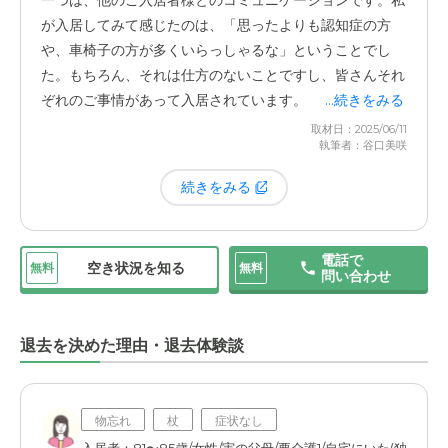
一つは、他のご入居者様とのコミュニケーションです。私
こで働く人たちの対応が冷たかったり、無関心だったりし
でも、
「このくらいの頼みごとなら、もしかしたら元々支
が入居してみて感じたのは、「思ったよりも認知症の方
たら、心穏やかには過ごせません。入居してから今まで、
払っているサービス費の範囲内でやってもらえるのか
や、車椅子の方が多くいらっしゃるな」ということでし
スタッフの方のことで何か問題を感じたことは一度もな
な？」「いや、これは追加料金が発生するのかな？」と、
た。もちろん、それは仕方のないことですし、皆さんそれ
く、この点については心から満足しています。日々の生活
迷ってしまうことがあるのです。
施設のスタッフの方に直
ぞれのご事情があって入居されています。
...続きをみる
の中で、食事は大きな楽しみの一つです。ここのお食事
接聞けばいいのかもしれませんが、些細なことだと「こん
取材日：2025/06/11
は、美味しいですよ。
なことを頼んでいいのだろうか」と、少し気まずく感じて
執筆者：谷口美咲
ただ、私自身はまだ認知症ではありませんし、幸い自分の
しまい、結局頼めずじまい…ということも。
足で歩くことができます。そうすると、食事の時間やレク
栄養バランスを考えた献立で、
温かいものは温かく、冷た
続きをみる
リエーションの際に、なかなかお話が合う方を見つけるの
いものは冷たい状態で提供してくださいます。
どのサービスが基本料金に含まれていて、どこからが有料
が難しいと感じることがあります。
になるのか。その線引きがもう少し分かりやすく明示され
もちろん、多くのご高齢の方向けに作られているので、全
電話で
ていると、私たち入居者も、もっと気軽に、そして安心し
空き状況を知る
無料
無料
「幸いなことに」と言うべきでしょうか、5〜6人ほど、
問い合わせ
体的に柔らかめに調理されているな、と感じることはあり
てスタッフの方を頼ることができるのにな、と感じていま
気兼ねなくお話ができる、話が通じる方がいらっしゃるの
ます。個人的には、お蕎麦やうどんなど、もう少し歯ごた
す。
で、その方たちとの交流が今の私の楽しみになっていま
えが欲しいなと思うことも時々ありますが、それは些細な
退去を決めた理由・退去体験談
す。
でも、入居前は、もう少し同じような状況の方が多い
ことです。総合的に見れば、十分に美味しく、満足のいく
のかなと勝手に想像していたので、少し寂しいと感じてし
食事を提供していただいていると感じています。
まう瞬間があるのは事実です。「こんなに認知症の方ばっ
物忘れ
杖
症状なし
かりだとは思わなかったなあ」というのが、正直な気持ち