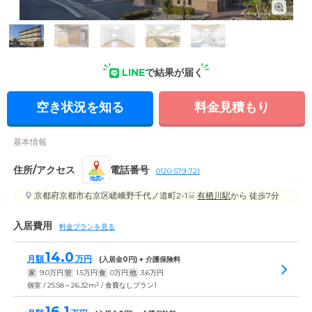
外観: モダンで落ち着きのある外観。複数の医療機関と連携
し、安心のサポート体制を整えた住まいです。
LINE
で結果が届く
空き状況を知る
料金見積もり
基本情報
住所/アクセス
電話番号
0120-579-721
地図
京都府京都市右京区嵯峨野千代ノ道町2-1
有栖川駅
から 徒歩7分
入居費用
料金プランを見る
14.0
月額
万円
(入居金
0
円) + 介護保険料
家
9.0
万円
管
1.5
万円
食
0
万円
他
3.6
万円
2
個室 / 25.58～26.32m
/ 食費なしプラン1
16.1