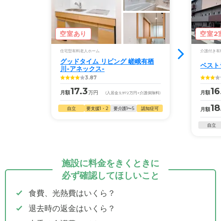
空室あり
空室2
住宅型有料老人ホーム
介護付き有
グッドタイム リビング 嵯峨有栖
ベスト
川-アネックス-
3.87
17.3
16
月額
万円
月額
(入居金
3,972
万円
+介護保険料)
18
自立
要支援1・2
要介護1〜5
認知症可
月額
自立
施設に料金をきくときに
必ず確認してほしいこと
食費、光熱費はいくら？
退去時の返金はいくら？