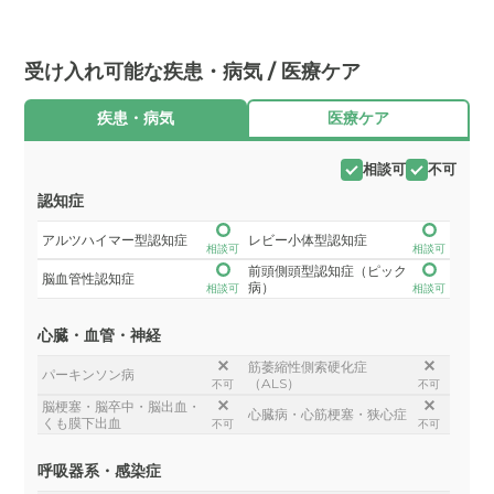
受け入れ可能な疾患・病気 / 医療ケア
疾患・病気
医療ケア
相談可
不可
認知症
アルツハイマー型認知症
レビー小体型認知症
相談可
相談可
前頭側頭型認知症（ピック
脳血管性認知症
病）
相談可
相談可
心臓・血管・神経
筋萎縮性側索硬化症
パーキンソン病
（ALS）
不可
不可
脳梗塞・脳卒中・脳出血・
心臓病・心筋梗塞・狭心症
くも膜下出血
不可
不可
呼吸器系・感染症