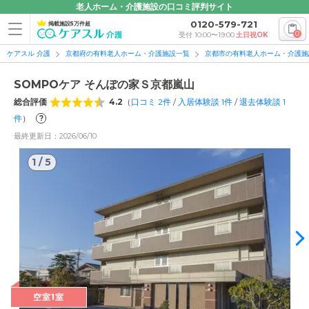
老人ホーム・介護施設の口コミ評判サイト
0120-579-721
掲載施設5万件超
0
受付 10:00〜19:00
土日祝OK
ケアスル 介護
京都府の有料老人ホーム・介護施設一覧
京都市の有料老人ホーム・介護施
SOMPOケア そんぽの家Ｓ京都嵐山
総合評価
4.2
（
口コミ
2
件
/
入居体験談
1
件
/
退去体験談
1
件
）
?
最終更新日：2026/06/10
1
/
5
1
/
5
空室1室