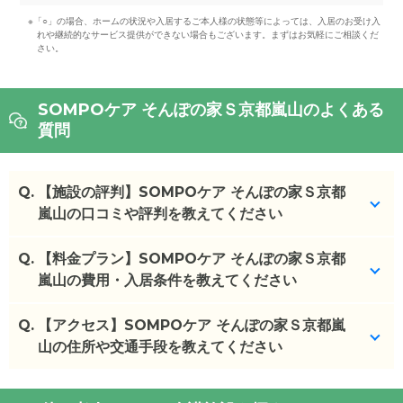
※「○」の場合、ホームの状況や入居するご本人様の状態等によっては、入居のお受け入
れや継続的なサービス提供ができない場合もございます。まずはお気軽にご相談くだ
さい。
SOMPOケア そんぽの家Ｓ京都嵐山のよくある
質問
Q.
【施設の評判】SOMPOケア そんぽの家Ｓ京都
嵐山の口コミや評判を教えてください
Q.
SOMPOケア そんぽの家Ｓ京都嵐山を見学した方の
【料金プラン】SOMPOケア そんぽの家Ｓ京都
口コミを確認できます。
嵐山の費用・入居条件を教えてください
SOMPOケア そんぽの家Ｓ京都嵐山
の
口コミ
Q.
SOMPOケア そんぽの家Ｓ京都嵐山
【アクセス】SOMPOケア そんぽの家Ｓ京都嵐
の入居金・月
・
マンションみたいに元気な人は自由に生活でき
額料金は次のとおりです。
山の住所や交通手段を教えてください
る。お世話してもら...
・初期費用が
0
万円
・
施設は他を見ていないので比べようがなかったで
・月額費用が
14
〜
22.0
万円
SOMPOケア そんぽの家Ｓ京都嵐山
の
交通アクセ
すが、スタッフの...