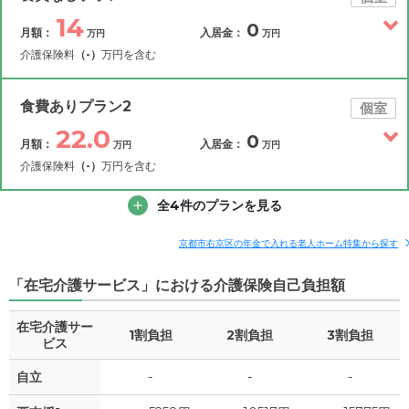
14
0
月額：
入居金：
万円
万円
介護保険料
（-）
万円を含む
その他費用
月額費用
入居金
補足情報
食費ありプラン2
個室
22.0
0
月額：
入居金：
万円
万円
14
月額費用
?
万円
介護保険料
（-）
万円を含む
9
その他費用
家賃
全4件のプランを見る
月額費用
入居金
万円
補足情報
1.5
管理費
?
京都市右京区の年金で入れる老人ホーム特集から探す
万円
22.0
月額費用
?
万円
「在宅介護サービス」における介護保険自己負担額
0
食費
?
万円
11.1
家賃
万円
在宅介護サー
0
水道・光熱費
1割負担
2割負担
万円
3割負担
ビス
1.5
管理費
?
万円
0
上乗せ介護費
?
自立
-
-
-
万円
5.8
食費
?
万円