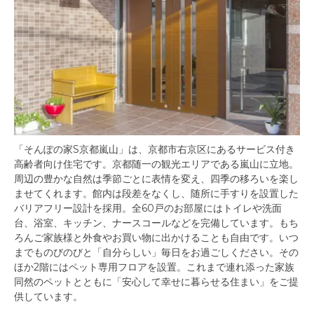
「そんぽの家S京都嵐山」は、京都市右京区にあるサービス付き
高齢者向け住宅です。京都随一の観光エリアである嵐山に立地。
周辺の豊かな自然は季節ごとに表情を変え、四季の移ろいを楽し
ませてくれます。館内は段差をなくし、随所に手すりを設置した
バリアフリー設計を採用。全60戸のお部屋にはトイレや洗面
台、浴室、キッチン、ナースコールなどを完備しています。もち
ろんご家族様と外食やお買い物に出かけることも自由です。いつ
までものびのびと「自分らしい」毎日をお過ごしください。その
ほか2階にはペット専用フロアを設置。これまで連れ添った家族
同然のペットとともに「安心して幸せに暮らせる住まい」をご提
供しています。