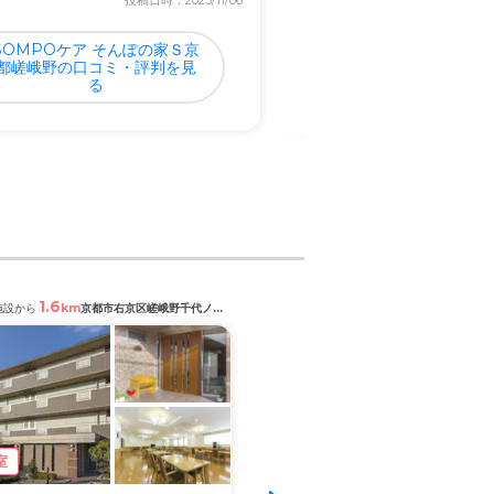
投稿日時：2023/11/06
投稿日
SOMPOケア そんぽの家Ｓ京
スーパー・コート京・
都嵯峨野の口コミ・評判を見
宮の口コミ・評判を
る
1.6
1.8
km
km
施設から
京都市右京区嵯峨野千代ノ道町
閲覧中の施設から
京都市右京区梅
室
満室