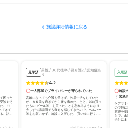
やはりトイレ臭などが気になるかな〜と思った。 バリヤフリーであるの
て
施設詳細情報に戻る
があり歩きやすく過ごしやすそうな雰囲気であり良かったです。
について
そうで良かったですか その分散歩などには、危なさそうでは、ある。
男性 / 80代後半 / 要介護2 / 認知症あ
見学済
入居済
のは、やまやまなのですがいろんな物価も高いので安いほうが〜いいな
り
4.2
一人部屋でプライバシーが守られていた
施設
緊急
て困った
高齢になっても介護も受けず、独居生活をしていた
受診やそ
が、８５歳を過ぎてから腰を痛めたことと、以前買っ
ケアマネ
た。 往
たもの(ビール等）を買ったことを忘れるようになり
ので特に
ってきて
少しずつ認識面でも衰えを感じてきたので、ヘルパー
束縛を受
る。訪問
等をお願いせず、施設に入所した。 買い物に行くこ
とで、余
とも必...
余計にま
るこ...