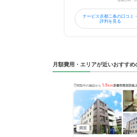
投稿日時：202
ナービス京都二条の口コミ
評判を見る
月額費用・エリアが近いおすすめ
1.5
km
閲覧中の施設から
京都市西京区桂
満室