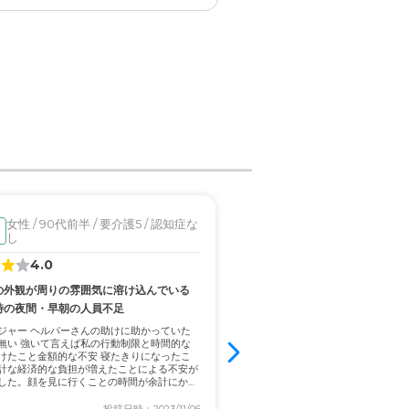
で転ぶなどの心配は、少なく
女性 / 90代前半 / 要介護5 / 認知症な
女性 / 90代前半 / 要介
見学済
とおもいます
し
4.0
3.6
の外観が周りの雰囲気に溶け込んでいる
交通の便が良い
時の夜間・早朝の人員不足
駐車場の駐車可能台数が少ない
ジャー ヘルパーさんの助けに助かっていた
家から近いので、親近感がある。何
無い 強いて言えば私の行動制限と時間的な
な事があってもすぐに行ける。施設
けたこと金額的な不安 寝たきりになったこ
養と思います。 可もなく不可もなく
計な経済的な負担が増えたことによる不安が
はないでしょうか。他の入居者さん
した。顔を見に行くことの時間が余計にかか
がなかったので、何とも言えません
ない...