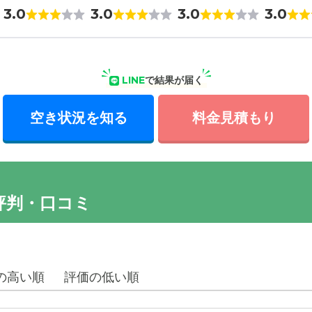
3.0
3.0
3.0
3.0
LINE
で結果が届く
空き状況を知る
料金見積もり
評判・口コミ
の高い順
評価の低い順