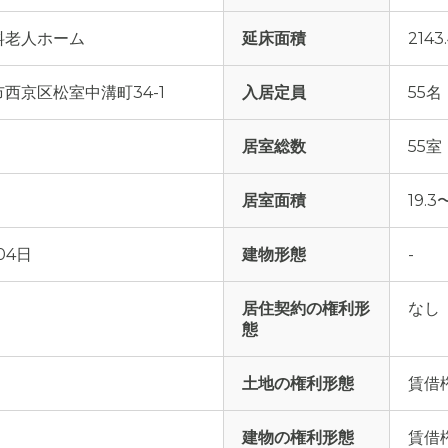
料老人ホーム
延床面積
2143
西京区松室中溝町34-1
入居定員
55名
居室総数
55室
居室面積
19.3
04日
建物形態
-
居住契約の権利形
なし
態
土地の権利形態
賃借
建物の権利形態
賃借