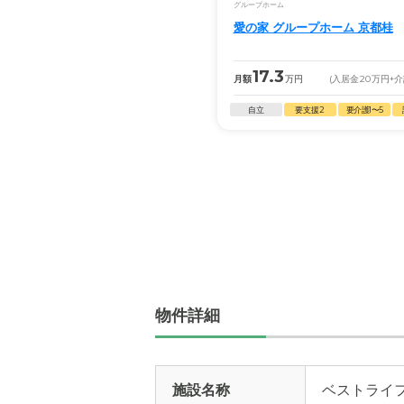
グループホーム
愛の家 グループホーム 京都桂
17.3
月額
万円
(入居金
20
万円
+
自立
要支援2
要介護1〜5
物件詳細
施設名称
ベストライ