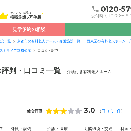
0120-57
ケアスル 介護は
受付時間 10:00〜19:
掲載施設5万件超
見学予約の相談
施設一覧
京都市の有料老人ホーム・介護施設一覧
西京区の有料老人ホーム・
ストライフ京都松尾
口コミ・評判
の評判・口コミ一覧
介護付き有料老人ホーム
3.0
（
口コミ
1
件
）
総合評価
フ
外観・設備
介護・医療
近隣環境・交通
料金