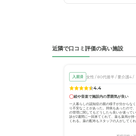
清潔感は、あったのですが
思いました
介護医療サービスについ
バリヤフリーで手すりなど
近隣環境や交通アクセス
近隣で口コミ評価の高い施設
公共の交通機関もあり便利
料金費用について
女性 / 80代後半 / 要介護4 /
入居済
それなりにお支払いしたい
4.4
絵や音楽で施設内の雰囲気が良い
一人暮らしの認知症の親の様子が分からなく
り不安なことがあった。持病もあったので、
の管理に関してもどうしたら良いか迷ってい
診が2週間に一回来てくれて、薬も薬局が持
くれる。薬の配布もスタッフの人がしてくれ
看護...