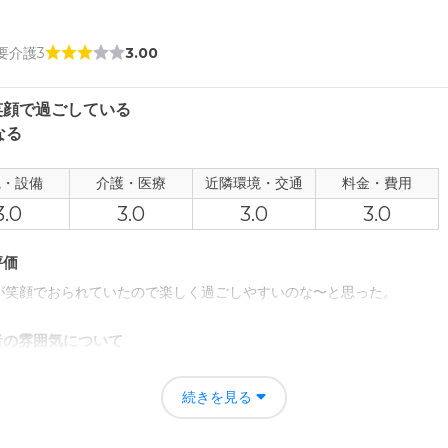
 要介護3
3.00
笑顔で過ごしている
なる
観・設備
介護・医療
近隣環境・交通
料金・費用
3.0
3.0
3.0
3.0
評価
が笑顔でおられていたので楽しく過ごしやすいのな〜と思った。
者の雰囲気について
が笑顔でいるのが一番良かったと思います、楽しく過ごせそうだな〜と
続きを見る
について