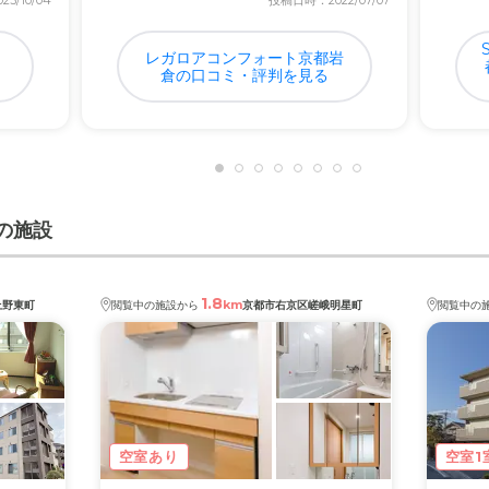
3/10/04
投稿日時：2022/07/07
・
レガロアコンフォート京都岩
倉の口コミ・評判を見る
の施設
1.8
km
上野東町
閲覧中の施設から
京都市右京区嵯峨明星町
閲覧中の
空室あり
空室1