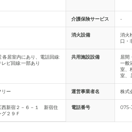
介護保険サービス
-
消火設備
消火
口・
:各居室内にあり、電話回線:
共用施設設備
居間
レビ回線:一部あり
一般
室、
室、
フリー
運営事業者名
株式
区西新宿２－６－１ 新宿住
電話番号
075-
ング２９Ｆ