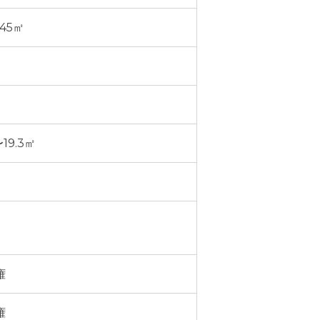
.45㎡
〜19.3㎡
権
権