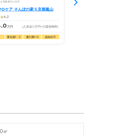
付き高齢者向け住宅
グループホーム
POケア そんぽの家Ｓ京都嵐山
グループホームたのしい家梅津
4.2
3.6
4.0
16.0
万円
(入居金
0
万円
+介護保険料)
月額
万円
(入居金
0
万円
+
要支援1・2
要介護1〜5
認知症可
自立
要支援2
要介護1〜5
.0㎡