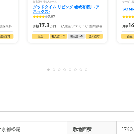
住宅型有料老人ホーム
サービス
グッドタイム リビング 嵯峨有栖川-ア
SOM
ネックス-
3.87
17.3
1
介護保険料)
月額
万円
(入居金
1,708
万円
+介護保険料)
月額
認知症可
自立
要支援1・2
要介護1〜5
認知症可
自立
フ京都松尾
敷地面積
1740