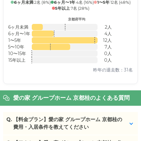
6ヶ月未満
2名 (8%)
6ヶ月〜1年
4名 (16%)
1〜5年
12名 (48%)
5年以上
7名 (28%)
京都府平均
6ヶ月未満
2人
6ヶ月〜1年
4人
1〜5年
12人
5〜10年
7人
10〜15年
0人
15年以上
0人
昨年の退去数：31名
愛の家 グループホーム 京都桂のよくある質問
Q.
【料金プラン】愛の家 グループホーム 京都桂の
費用・入居条件を教えてください