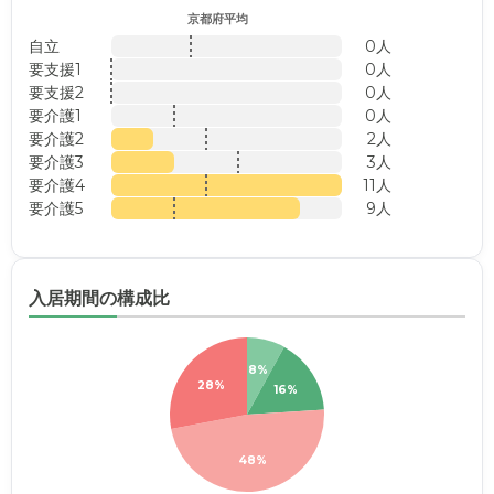
京都府平均
自立
0人
要支援1
0人
要支援2
0人
要介護1
0人
要介護2
2人
要介護3
3人
要介護4
11人
要介護5
9人
入居期間の構成比
8%
28%
16%
48%