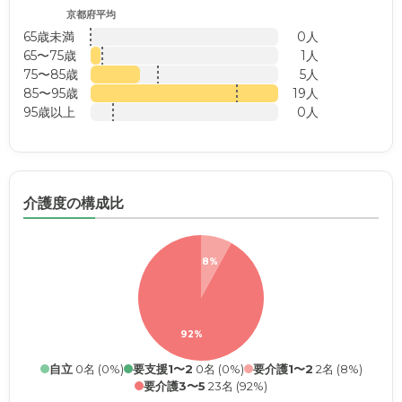
京都府平均
65歳未満
0人
65〜75歳
1人
75〜85歳
5人
85〜95歳
19人
95歳以上
0人
介護度の構成比
8%
92%
自立
0名 (0%)
要支援1〜2
0名 (0%)
要介護1〜2
2名 (8%)
要介護3〜5
23名 (92%)