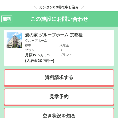
カンタン60秒で申し込み
この施設にお問い合わせ
無料
愛の家 グループホーム 京都桂
グループホーム
標準
入居金
プラン
0
-
月額
17.3
〜
プラン
万円
(入居金
20
〜)
万円
資料請求する
見学予約
空き状況を知る