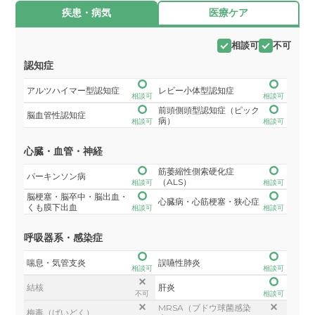
疾患・病気
医療ケア
相談可
不可
認知症
アルツハイマー型認知症
レビー小体型認知症
相談可
相談可
前頭側頭型認知症（ピック
脳血管性認知症
病）
相談可
相談可
心臓・血管・神経
筋萎縮性側索硬化症
パーキンソン病
（ALS）
相談可
相談可
脳梗塞・脳卒中・脳出血・
心臓病・心筋梗塞・狭心症
くも膜下出血
相談可
相談可
呼吸器系・感染症
喘息・気管支炎
誤嚥性肺炎
相談可
相談可
結核
肝炎
不可
相談可
MRSA（ブドウ球菌感染
梅毒（ばいどく）