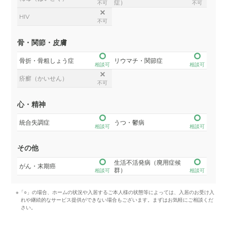
症）
不可
不可
HIV
不可
骨・関節・皮膚
骨折・骨粗しょう症
リウマチ・関節症
相談可
相談可
疥癬（かいせん）
不可
心・精神
統合失調症
うつ・鬱病
相談可
相談可
その他
生活不活発病（廃用症候
がん・末期癌
群）
相談可
相談可
※「○」の場合、ホームの状況や入居するご本人様の状態等によっては、入居のお受け入
れや継続的なサービス提供ができない場合もございます。まずはお気軽にご相談くだ
さい。