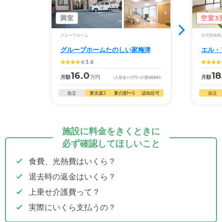
満室
空室3
グループホーム
住宅型有料
グループホームたのしい家梅津
エル・
3.6
16.0
18
月額
万円
月額
(入居金
0
万円
+介護保険料)
自立
要支援2
要介護1〜5
認知症可
自立
施設に料金をきくときに
必ず確認してほしいこと
食費、光熱費はいくら？
退去時の返金はいくら？
上乗せ介護費って？
実際にいくら支払うの？