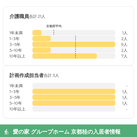
介護職員
合計 21人
京都府平均
1年未満
1人
1~3年
2人
3~5年
9人
5~10年
2人
10年以上
7人
計画作成担当者
合計 3人
1年未満
-
1~3年
1人
3~5年
1人
5~10年
1人
10年以上
-
愛の家 グループホーム 京都桂の入居者情報