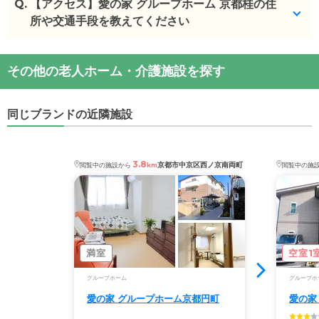
Q.
愛の家 グループホーム 京都桂
【アクセス】愛の家 グループホーム 京都桂の住
の入居金・月額料金
は次のとおりです。
所や交通手段を教えてください
・初期費用が
20
万円
・月額費用が
17.3
万円
愛の家 グループホーム 京都桂
の
交通アクセス
その他の老人ホーム・介護施設を探す
・
住所：
京都府
京都市西京区
桂上野東町135-1
愛の家 グループホーム 京都桂
の対応可能な入居条
・
最寄り駅：
上桂駅
0.9km
西京極駅
1.3km
松尾大社
件は次のとおりです。
駅
1.6km
桂駅
1.7km
嵐電天神川駅
2.0km
蚕ノ社駅
同じブランドの近隣施設
・要介護度：要支援2、要介護1、要介護2、要介護
2.1km
太秦天神川駅
2.1km
太秦広隆寺駅
2.1km
山ノ
3、要介護4、要介護5
内駅
2.3km
帷子ノ辻駅
2.3km
撮影所前駅
2.4km
有
・認知症：受け入れ可
栖川駅
2.5km
太秦駅
2.5km
嵐山駅
2.7km
西院駅
3.8
京都市中京区西ノ京南両町
閲覧中の施設から
km
閲覧中の施
2.8km
車折神社駅
2.8km
常盤駅
2.9km
西大路駅
ケアスル 介護では詳細な
料金プラン
をご確認頂けま
2.9km
花園駅
3.0km
西大路三条駅
3.0km
鹿王院駅
す。詳しくは
こちら
。
3.0km
西大路御池駅
3.1km
嵐電嵯峨駅
3.2km
鳴滝駅
3.2km
嵐山駅
3.3km
桂川駅
3.4km
洛西口駅
3.4km
◎ケアスル 介護の3つの特徴
嵯峨嵐山駅
3.4km
トロッコ嵯峨駅
3.4km
丹波口駅
・経験豊富な入居相談員が完全無料で施設探しをサ
満室
空室1
3.5km
ポート
グループホーム
グループホ
入居相談：
0120-579-721
（無料）
愛の家 グループホーム京都円町
愛の家
受付時間：10：00～19：00