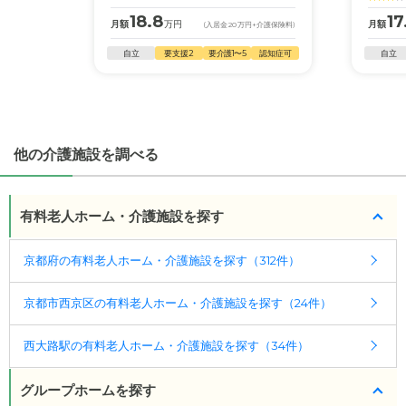
・全国10000件の介護施設情報を掲載
18.8
17
月額
万円
月額
(入居金
20
万円
+介護保険料)
幅広い選択肢の中から、条件にあった施設を選ぶ
自立
要支援2
要介護1〜5
認知症可
自立
ことができます。
・こだわりの条件や医療体制から施設を探せる
たとえば「カラオケ」「麻雀」が楽しめる施設、
「夫婦入居可」の施設、「看取り可」の施設など、
他の介護施設を調べる
医療・看護体制から施設を探すこともできます。
有料老人ホーム・介護施設を探す
京都府の有料老人ホーム・介護施設を探す（312件）
京都市西京区の有料老人ホーム・介護施設を探す（24件）
西大路駅の有料老人ホーム・介護施設を探す（34件）
グループホームを探す