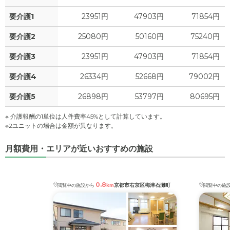
要介護1
23951円
47903円
71854円
要介護2
25080円
50160円
75240円
要介護3
23951円
47903円
71854円
要介護4
26334円
52668円
79002円
要介護5
26898円
53797円
80695円
※ 介護報酬の1単位は人件費率45%として計算しています。
※2ユニットの場合は金額が異なります。
月額費用・エリアが近いおすすめの施設
0.8
京都市右京区梅津石灘町
閲覧中の施設から
km
閲覧中の施