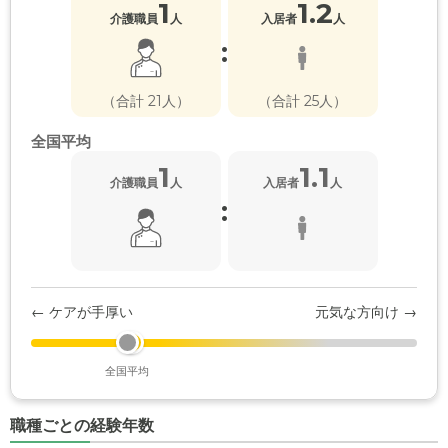
1
1.2
介護職員
人
入居者
人
:
（合計 21人）
（合計 25人）
全国平均
1
1.1
介護職員
人
入居者
人
:
← ケアが手厚い
元気な方向け →
全国平均
職種ごとの経験年数