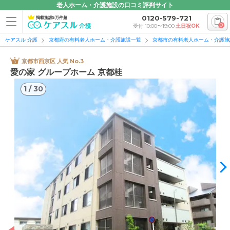
老人ホーム・介護施設の口コミ評判サイト
0120-579-721
掲載施設5万件超
0
受付 10:00〜19:00
土日祝OK
ケアスル 介護
京都府の有料老人ホーム・介護施設一覧
京都市の有料老人ホーム・介護施
京都市西京区 人気 No.3
愛の家 グループホーム 京都桂
1
/
30
1
/
30