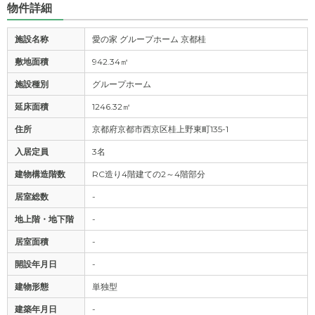
物件詳細
施設名称
愛の家 グループホーム 京都桂
敷地面積
942.34㎡
施設種別
グループホーム
延床面積
1246.32㎡
住所
京都府京都市西京区桂上野東町135-1
入居定員
3名
建物構造階数
RC造り4階建ての2～4階部分
居室総数
-
地上階・地下階
-
居室面積
-
開設年月日
-
建物形態
単独型
建築年月日
-