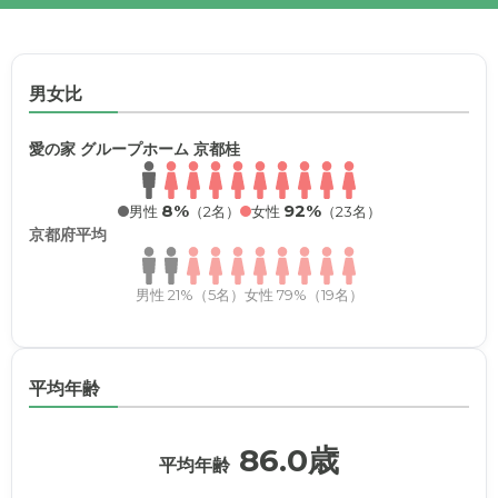
男女比
愛の家 グループホーム 京都桂
8%
92%
男性
（2名）
女性
（23名）
京都府平均
男性 21%（5名）
女性 79%（19名）
平均年齢
86.0歳
平均年齢