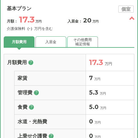
基本プラン
個室
17.3
20
月額：
入居金：
万円
万円
介護保険料
（-）
万円を含む
その他費用
月額費用
入居金
補足情報
17.3
月額費用
?
万円
7
家賃
万円
5.3
管理費
?
万円
5.0
食費
?
万円
0
水道・光熱費
万円
0
上乗せ介護費
?
万円