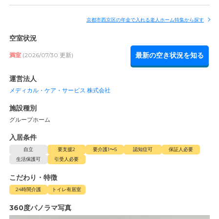
京都市西京区の年金で入れる老人ホーム特集から探す
空室状況
最新の空き状況を知る
満室
(2026/07/30 更新)
運営法人
メディカル・ケア・サービス 株式会社
施設種別
グループホーム
入居条件
自立
要支援2
要介護1〜5
認知症可
保証人必要
生活保護可
引受人必要
こだわり・特徴
24時間介護
トイレ有居室
360度パノラマ写真