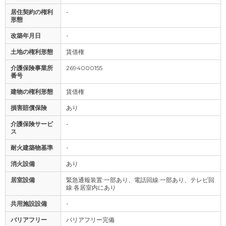
居住契約の権利
-
形態
改築年月日
-
土地の権利形態
賃借権
介護保険事業所
2694000155
番号
建物の権利形態
賃借権
損害賠償保険
あり
介護保険サービ
-
ス
耐火建築物基準
-
消火設備
あり
居室設備
緊急通報装置:一部あり、電話回線:一部あり、テレビ回
線:各居室内にあり
共用施設設備
-
バリアフリー
バリアフリー完備