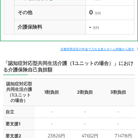
0
その他
万円
-
介護保険料
万円
京都市西京区の年金で入れる老人ホーム特集から探す
「認知症対応型共同生活介護（1ユニットの場合）」におけ
る介護保険自己負担額
認知症対応型
共同生活介護
1割負担
2割負担
3割負担
（1ユニット
の場合）
自立
-
-
-
要支援1
-
-
-
要支援2
23826円
47652円
71478円