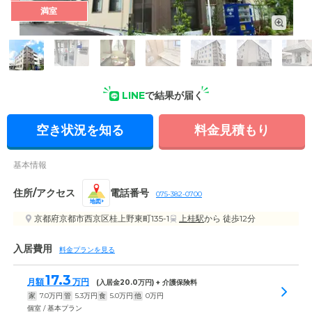
満室
外観: 4階建ての外観はマンションのように高級感のあるデザイ
LINE
で結果が届く
ン。格子や配色にもこだわっています。
空き状況を知る
料金見積もり
基本情報
住所/アクセス
電話番号
075-382-0700
地図
京都府京都市西京区桂上野東町135-1
上桂駅
から 徒歩12分
入居費用
料金プランを見る
17.3
月額
万円
(入居金
20.0
万円) + 介護保険料
家
7.0
万円
管
5.3
万円
食
5.0
万円
他
0
万円
個室 / 基本プラン