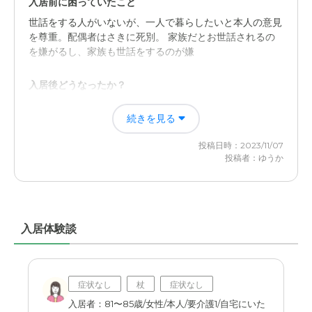
入居前に困っていたこと
世話をする人がいないが、一人で暮らしたいと本人の意見
を尊重。配偶者はさきに死別。 家族だとお世話されるの
を嫌がるし、家族も世話をするのが嫌
入居後どうなったか？
施設にはいれて介護士さんにお世話になり、家族もストレ
続きを見る
スがなくなった。 もともと一人で生活していたので、生
存確認もしなくて安心
投稿日時：2023/11/07
投稿者：ゆうか
SOMPOケア そんぽの家Ｓ京都嵐山の評価
マンションみたいに元気な人は自由に生活できる。お世話
してもらいたい所はお願いできる
入居体験談
職員・スタッフ・他入居者の雰囲気について
入居者本人も職員さんにお世話してもらって、頼りにして
いる。話をきいてもらえるスタッフだとありがたい
症状なし
杖
症状なし
外観・内装・居室・設備について
入居者：81〜85歳/女性/本人/要介護1/自宅にいた