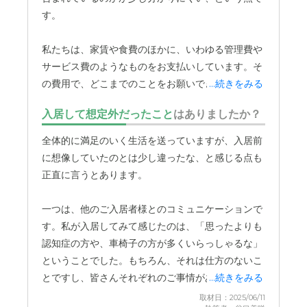
すれ違うスタッフの方が皆さん、私たちに「こんに
す。
ちは」と明るく挨拶をしてくれるんです。とても自
然な笑顔で、丁寧に対応してくださる姿を見て、
私たちは、家賃や食費のほかに、いわゆる管理費や
「ああ、ここは良い方たちが働いているんだな」と
サービス費のようなものをお支払いしています。そ
安心しました。
の費用で、どこまでのことをお願いできるのか、と
...続きをみる
いう範囲が、契約書などを見てもあまり明確には書
入居してからもその印象は全く変わりません。「い
入居して想定外だったこと
はありましたか？
かれていないように感じるのです。
い子ばっかりですよ」と、つい人に言いたくなるく
全体的に満足のいく生活を送っていますが、入居前
らい、本当に皆さん親切です。
困ったことがあって
例えば、日常生活の中で「ちょっとこれを手伝って
に想像していたのとは少し違ったな、と感じる点も
声をかけても嫌な顔一つせず対応してくれますし、
ほしいな」と思う瞬間があります。もちろん、ヘル
正直に言うとあります。
日々の何気ない挨拶が、暮らしの中で心を温めてく
パーさんを個人的にお願いすれば、掃除やお風呂の
れます。
介助など、様々なことを有料でやっていただけるこ
一つは、他のご入居者様とのコミュニケーションで
とは理解しています。
す。私が入居してみて感じたのは、「思ったよりも
施設での生活は、結局のところ「人」との関わりが
認知症の方や、車椅子の方が多くいらっしゃるな」
一番大切だと私は思います。どんなに立派な設備が
でも、
「このくらいの頼みごとなら、もしかしたら
ということでした。もちろん、それは仕方のないこ
あっても、そこで働く人たちの対応が冷たかった
元々支払っているサービス費の範囲内でやってもら
とですし、皆さんそれぞれのご事情があって入居さ
...続きをみる
り、無関心だったりしたら、心穏やかには過ごせま
えるのかな？」「いや、これは追加料金が発生する
れています。
取材日：2025/06/11
せん。入居してから今まで、スタッフの方のことで
のかな？」と、迷ってしまうことがあるのです。
施