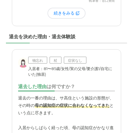
執筆者：谷口美咲
何か問題を感じたことは一度もなく、この点につい
設のスタッフの方に直接聞けばいいのかもしれませ
ただ、私自身はまだ認知症ではありませんし、幸い
ては心から満足しています。日々の生活の中で、食
続きをみる
んが、些細なことだと「こんなことを頼んでいいの
自分の足で歩くことができます。そうすると、食事
事は大きな楽しみの一つです。ここのお食事は、美
だろうか」と、少し気まずく感じてしまい、結局頼
の時間やレクリエーションの際に、なかなかお話が
味しいですよ。
めずじまい…ということも。
合う方を見つけるのが難しいと感じることがありま
退去を決めた理由・退去体験談
す。
栄養バランスを考えた献立で、
温かいものは温か
どのサービスが基本料金に含まれていて、どこから
く、冷たいものは冷たい状態で提供してくださいま
が有料になるのか。その線引きがもう少し分かりや
「幸いなことに」と言うべきでしょうか、5〜6人
す。
すく明示されていると、私たち入居者も、もっと気
物忘れ
杖
症状なし
ほど、気兼ねなくお話ができる、話が通じる方がい
軽に、そして安心してスタッフの方を頼ることがで
らっしゃるので、その方たちとの交流が今の私の楽
入居者：81〜85歳/女性/実の父母/要介護1/自宅に
もちろん、多くのご高齢の方向けに作られているの
きるのにな、と感じています。
いた(独居)
しみになっています。
でも、入居前は、もう少し同
で、全体的に柔らかめに調理されているな、と感じ
じような状況の方が多いのかなと勝手に想像してい
ることはあります。個人的には、お蕎麦やうどんな
退去した理由
は何ですか？
たので、少し寂しいと感じてしまう瞬間があるのは
ど、もう少し歯ごたえが欲しいなと思うことも時々
退去の一番の理由は、サ高住という施設の形態が、
事実です。「こんなに認知症の方ばっかりだとは思
ありますが、それは些細なことです。総合的に見れ
その時の
母の認知症の症状に合わなくなってきた
と
わなかったなあ」というのが、正直な気持ちです
ば、十分に美味しく、満足のいく食事を提供してい
いう点に尽きます。
ね。
ただいていると感じています。
入居からしばらく経った頃、母の認知症がかなり進