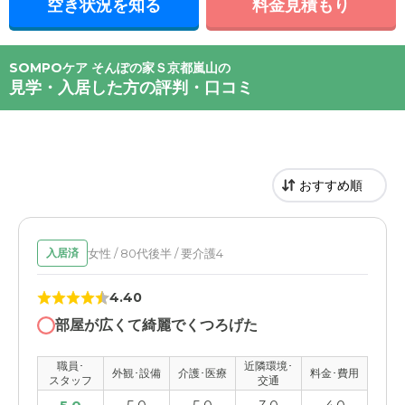
空き状況を知る
料金見積もり
SOMPOケア そんぽの家Ｓ京都嵐山の
見学・入居した方の評判・口コミ
女性 / 80代後半 / 要介護4
入居済
4.40
部屋が広くて綺麗でくつろげた
職員･
近隣環境･
外観･設備
介護･医療
料金･費用
スタッフ
交通