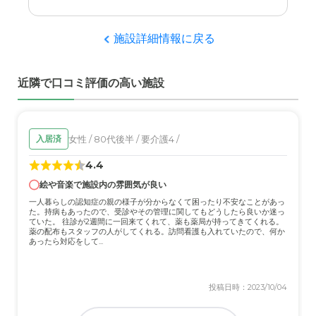
施設詳細情報に戻る
近隣で口コミ評価の高い施設
女性 / 80代後半 / 要介護4 /
入居済
4.4
絵や音楽で施設内の雰囲気が良い
一人暮らしの認知症の親の様子が分からなくて困ったり不安なことがあっ
た。持病もあったので、受診やその管理に関してもどうしたら良いか迷っ
ていた。 往診が2週間に一回来てくれて、薬も薬局が持ってきてくれる。
薬の配布もスタッフの人がしてくれる。訪問看護も入れていたので、何か
あったら対応をして...
投稿日時：2023/10/04