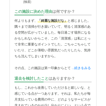
(独居)
外見も立派できれいに手入れしてある。ドッグランもある
ので、他の入居者も自由に生活できる。
この施設に決めた理由
は何ですか？
介護医療サービスについて
何よりもまず、
「綺麗な施設だな」
と感じました。
隅々まで清掃が行き届いていて、明るく清潔感のあ
介護認定をとると買い物や部屋の掃除をお願いできるの
で、お願いしている。お金はかかるが助かります
る空間が広がっていました。毎日過ごす場所になる
かもしれないからこそ、この「清潔感」は私にとっ
近隣環境や交通アクセスについて
て非常に重要なポイントでした。ごちゃごちゃして
いたり、どこか薄暗い雰囲気だったりしたら、気持
場所は車がないと不便だが、京都は道が狭く家が立ち並ん
でいるので交通量もあり、近所はとても危ないと思った
ちも沈んでしまいますから。
料金費用について
その点、この施設は第一印象からとても好感が持て
...続きをみる
少し高いけど、だいたいこんなものだろういう印象です。
ました。この場所なら気持ちよく、安心して暮らせ
退去を検討したこと
はありますか？
少しでも安くなればありがたいです
るかもしれない。そう直感的に感じられたのが、最
初の決め手です。もう一つの大きな決め手は、働い
もし、これから改善していただけると嬉しいな、と
ているスタッフの皆さんの人柄です。
感じている点が一つあります。それは、私たちが毎
月支払っている費用の中に、どのようなサービスが
見学の際、施設の中を案内していただいていると、
含まれているのかが少し分かりにくい、という点で