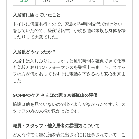
5.0
5.0
5.0
3.0
4.0
入居前に困っていたこと
トイレに何度も行くので、家族が24時間交代で付き添い
をしていたので、昼夜逆転生活が続き他の家族も身体を壊
したりして大変でした。
入居後どうなったか？
入居中は久しぶりにしっかりと睡眠時間を確保できて仕事
も普段とおりのパフォーマンスを発揮出来ました。スタッ
フの方が何かあってもすぐに電話を下さるのも安心出来ま
した
SOMPOケア そんぽの家Ｓ京都嵐山の評価
施設は他を見ていないので比べようがなかったですが、ス
タッフの方の人柄が良かったです。
職員・スタッフ・他入居者の雰囲気について
どんな時でも嫌な顔を表に出さずにお仕事されていて、こ