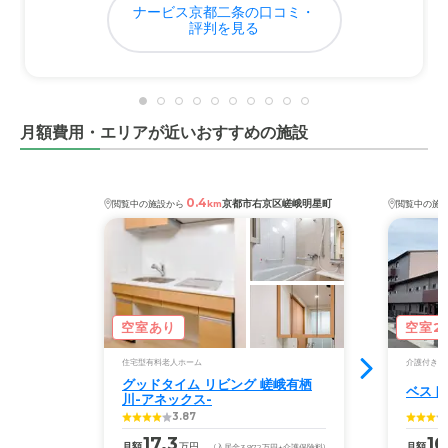
ナービス京都二条の口コミ・
評判を見る
月額費用・エリアが近いおすすめの施設
0.4
京都市右京区嵯峨明星町
閲覧中の施設から
km
閲覧中の施
空室あり
空室2
住宅型有料老人ホーム
介護付き有
グッドタイム リビング 嵯峨有栖
ベスト
川-アネックス-
3.87
17.3
16
月額
万円
月額
(入居金
3,972
万円
+介護保険料)