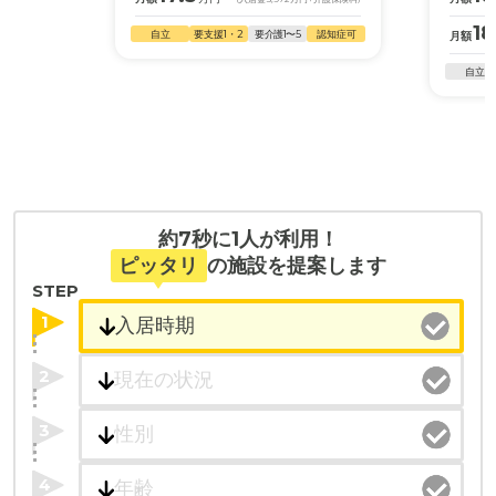
18
自立
要支援1・2
要介護1〜5
認知症可
月額
自立
約7秒に1人が利用！
ピッタリ
の施設を提案します
STEP
1
2
3
4