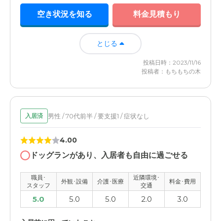
空き状況を知る
料金見積もり
とじる
投稿日時：2023/11/16
投稿者：もちもちの木
男性 / 70代前半 / 要支援1 / 症状なし
入居済
4.00
ドッグランがあり、入居者も自由に過ごせる
職員･
近隣環境･
外観･設備
介護･医療
料金･費用
スタッフ
交通
5.0
5.0
5.0
2.0
3.0