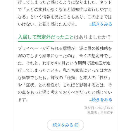
行してしまったと感じるようになりました。ネット
で「人との接触がなくなると認知症は進行しやすく
なる」という情報を見たこともあり、このままでは
いけない、と強く感じたんです。
...続きをみる
入居して想定外だったこと
はありましたか？
施設自体は本当に素晴らしく、スタッフの皆さんも
サービスの範囲内でやれることをすごくやっていた
プライベートが守られる環境が、逆に母の孤独感を
だいて。決して施設やサービスが悪かったわけでは
深めてしまう結果になったのは、全くの想定外でし
ないんです。すごく良い施設だったと今でも思って
た。それと、わずか4ヶ月という期間で認知症が進
います。
行してしまったことも、私たち家族にとっては大き
な衝撃でしたね。施設の「種類」と本人の「性格」
ただ、妄想の症状があり、孤独を感じやすい母にと
や「症状」との相性が、これほど影響するとは。そ
っては、常に誰かの目があり、リビングのような場
の点をもっと深く考えておくべきだったと感じてい
所で自然に人と関われるグループホームのような環
ます。
...続きをみる
境の方が合っているんじゃないかと。個室で過ごす
取材日：2025/06/16
時間が長いことが、結果的に症状の進行や孤独感を
執筆者：岸川京子
続きをみる