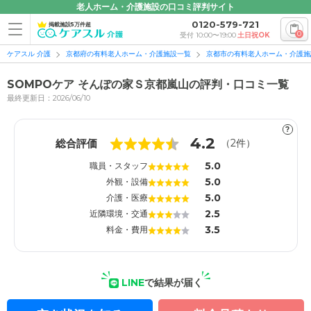
老人ホーム・介護施設の口コミ評判サイト
0120-579-721
掲載施設5万件超
0
受付 10:00〜19:00
土日祝OK
ケアスル 介護
京都府の有料老人ホーム・介護施設一覧
京都市の有料老人ホーム・介護施
SOMPOケア そんぽの家Ｓ京都嵐山の評判・口コミ一覧
最終更新日：2026/06/10
?
1
1
4.2
総合評価
（
2
件）
5.0
職員・スタッフ
5.0
外観・設備
5.0
介護・医療
2.5
近隣環境・交通
3.5
料金・費用
LINE
で結果が届く