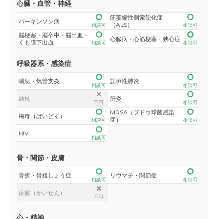
心臓・血管・神経
筋萎縮性側索硬化症
パーキンソン病
（ALS）
相談可
相談可
脳梗塞・脳卒中・脳出血・
心臓病・心筋梗塞・狭心症
くも膜下出血
相談可
相談可
呼吸器系・感染症
喘息・気管支炎
誤嚥性肺炎
相談可
相談可
結核
肝炎
不可
相談可
MRSA（ブドウ球菌感染
梅毒（ばいどく）
症）
相談可
相談可
HIV
相談可
骨・関節・皮膚
骨折・骨粗しょう症
リウマチ・関節症
相談可
相談可
疥癬（かいせん）
不可
心・精神