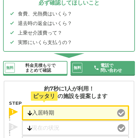
必ず確認してほしいこと
食費、光熱費はいくら？
退去時の返金はいくら？
上乗せ介護費って？
実際にいくら支払うの？
料金見積もりで
電話で
無料
無料
まとめて確認
問い合わせ
約7秒に1人が利用！
ピッタリ
の施設を提案します
STEP
1
2