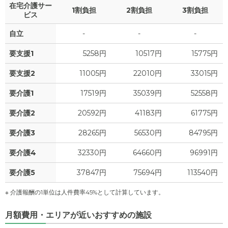
在宅介護サー
0
水道・光熱費
1割負担
2割負担
万円
3割負担
ビス
6.1
管理費
?
万円
0
上乗せ介護費
?
自立
-
-
-
万円
2.4
食費
?
万円
要支援1
5258円
10517円
15775円
4.3
その他
万円
0
水道・光熱費
万円
要支援2
11005円
22010円
33015円
-
介護保険料
万円
0
要介護1
上乗せ介護費
17519円
35039円
52558円
?
万円
要介護2
20592円
41183円
61775円
4.3
その他
万円
要介護3
28265円
56530円
84795円
-
介護保険料
万円
要介護4
32330円
64660円
96991円
要介護5
37847円
75694円
113540円
※ 介護報酬の1単位は人件費率45%として計算しています。
月額費用・エリアが近いおすすめの施設