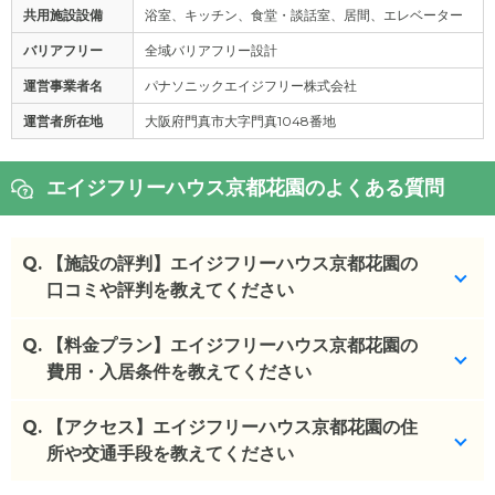
共用施設設備
浴室、キッチン、食堂・談話室、居間、エレベーター
バリアフリー
全域バリアフリー設計
運営事業者名
パナソニックエイジフリー株式会社
運営者所在地
大阪府門真市大字門真1048番地
エイジフリーハウス京都花園のよくある質問
Q.
【施設の評判】エイジフリーハウス京都花園の
口コミや評判を教えてください
Q.
エイジフリーハウス京都花園を見学した方の口コミ
【料金プラン】エイジフリーハウス京都花園の
を確認できます。
費用・入居条件を教えてください
エイジフリーハウス京都花園
の
口コミ
Q.
エイジフリーハウス京都花園
【アクセス】エイジフリーハウス京都花園の住
の入居金・月額料金は
・
親族の出入りが比較的自由な為に、すぐに様子を
次のとおりです。
所や交通手段を教えてください
見に行ったり、介...
・初期費用が
18.9
〜
23.4
万円