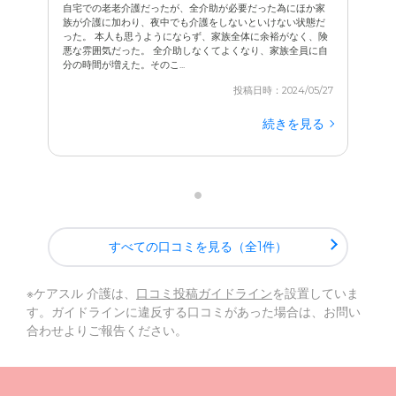
自宅での老老介護だったが、全介助が必要だった為にほか家
族が介護に加わり、夜中でも介護をしないといけない状態だ
った。 本人も思うようにならず、家族全体に余裕がなく、険
悪な雰囲気だった。 全介助しなくてよくなり、家族全員に自
分の時間が増えた。そのこ...
投稿日時：2024/05/27
続きを見る
すべての口コミを見る（全1件）
※ケアスル 介護は、
口コミ投稿ガイドライン
を設置していま
す。ガイドラインに違反する口コミがあった場合は、お問い
合わせよりご報告ください。