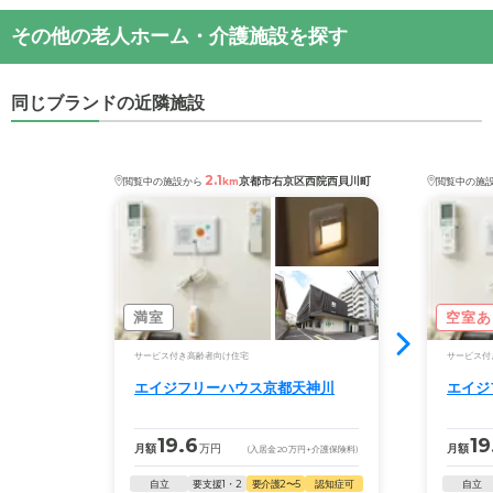
・月額費用が
19.1
〜
20.6
万円
エイジフリーハウス京都花園
の
交通アクセス
施設の雰囲気
その他の老人ホーム・介護施設を探す
・
住所：
京都府
京都市右京区
花園中御門町11
エイジフリーハウス京都花園
のページでは、24枚の
エイジフリーハウス京都花園
の対応可能な入居条件
・
最寄り駅：
花園駅
0.4km
円町駅
0.7km
妙心寺駅
施設写真と360°パノラマ写真を見ることができま
は次のとおりです。
1.0km
等持院・立命館大学衣笠キャンパス前駅
す。
同じブランドの近隣施設
・要介護度：要介護2、要介護3、要介護4、要介護5
1.0km
龍安寺駅
1.0km
太秦天神川駅
1.1km
西大路御
・認知症：受け入れ可
池駅
1.1km
山ノ内駅
1.2km
御室仁和寺駅
1.2km
嵐電
◎ケアスル 介護の3つの特徴
天神川駅
1.2km
蚕ノ社駅
1.2km
北野白梅町駅
1.2km
ケアスル 介護では詳細な
料金プラン
をご確認頂けま
2.1
・経験豊富な入居相談員が完全無料で施設探しをサ
京都市右京区西院西貝川町
閲覧中の施設から
km
閲覧中の施
太秦広隆寺駅
1.4km
西大路三条駅
1.5km
宇多野駅
す。詳しくは
こちら
。
ポート
1.5km
鳴滝駅
1.6km
常盤駅
1.7km
撮影所前駅
1.9km
入居相談：
0120-579-721
（無料）
西院駅
1.9km
二条駅
1.9km
太秦駅
2.0km
帷子ノ辻駅
受付時間：10：00～19：00
◎ケアスル 介護の3つの特徴
2.1km
二条城前駅
2.6km
有栖川駅
2.6km
四条大宮駅
・経験豊富な入居相談員が完全無料で施設探しをサ
2.9km
大宮駅
2.9km
西京極駅
2.9km
車折神社駅
・全国10000件の介護施設情報を掲載
ポート
満室
空室あ
3.1km
丹波口駅
3.2km
丸太町駅
3.4km
鹿王院駅
幅広い選択肢の中から、条件にあった施設を選ぶ
入居相談：
0120-579-721
（無料）
3.4km
烏丸御池駅
3.5km
ことができます。
サービス付き高齢者向け住宅
サービス付
受付時間：10：00～19：00
エイジフリーハウス京都天神川
エイジ
エイジフリーハウス京都花園
の
交通アクセス
・こだわりの条件や医療体制から施設を探せる
・全国10000件の介護施設情報を掲載
・JR山陰本線「花園駅」から徒歩8分（約600ｍ）
たとえば「カラオケ」「麻雀」が楽しめる施設、
幅広い選択肢の中から、条件にあった施設を選ぶ
19.6
19
月額
万円
月額
(入居金
20
万円
+介護保険料)
「夫婦入居可」の施設、「看取り可」の施設など、
ことができます。
医療・看護体制から施設を探すこともできます。
自立
要支援1・2
要介護2〜5
認知症可
自立