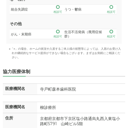
統合失調症
うつ・鬱病
相談可
相談可
その他
生活不活発病（廃用症候
がん・末期癌
群）
相談可
相談可
※「○」の場合、ホームの状況や入居するご本人様の状態等によっては、入居のお受け入
れや継続的なサービス提供ができない場合もございます。まずはお気軽にご相談くだ
さい。
協力医療体制
医療機関名
寺戸町森本歯科医院
医療機関名
柳診療所
住所
京都府京都市下京区塩小路通烏丸西入東塩小
路町5791 山崎ビル5階