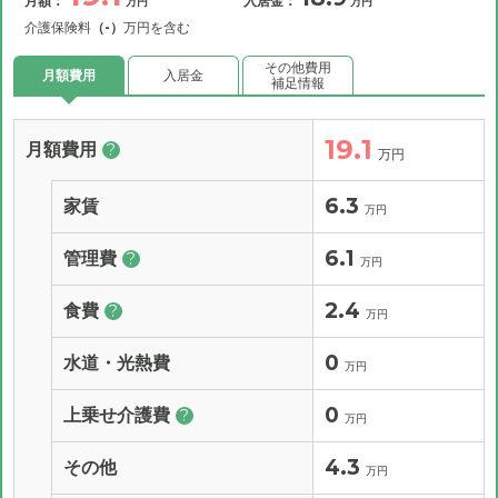
月額：
入居金：
万円
万円
介護保険料
（-）
万円を含む
その他費用
月額費用
入居金
補足情報
19.1
月額費用
?
万円
6.3
家賃
万円
6.1
管理費
?
万円
2.4
食費
?
万円
0
水道・光熱費
万円
0
上乗せ介護費
?
万円
4.3
その他
万円