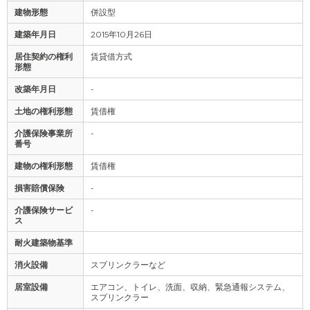
建物形態
併設型
建築年月日
2015年10月26日
居住契約の権利
賃貸借方式
形態
改築年月日
-
土地の権利形態
賃借権
介護保険事業所
-
番号
建物の権利形態
賃借権
損害賠償保険
-
介護保険サービ
-
ス
耐火建築物基準
消火設備
スプリンクラーなど
居室設備
エアコン、トイレ、洗面、収納、緊急通報システム、
スプリンクラー