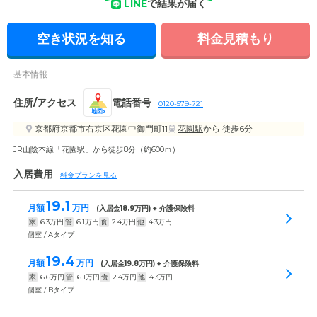
LINE
で結果が届く
空き状況を知る
料金見積もり
基本情報
住所/アクセス
電話番号
0120-579-721
地図
京都府京都市右京区花園中御門町11
花園駅
から 徒歩6分
JR山陰本線「花園駅」から徒歩8分（約600ｍ）
入居費用
料金プランを見る
19.1
月額
万円
(入居金
18.9
万円) + 介護保険料
家
6.3
万円
管
6.1
万円
食
2.4
万円
他
4.3
万円
個室 / Aタイプ
19.4
月額
万円
(入居金
19.8
万円) + 介護保険料
家
6.6
万円
管
6.1
万円
食
2.4
万円
他
4.3
万円
個室 / Bタイプ