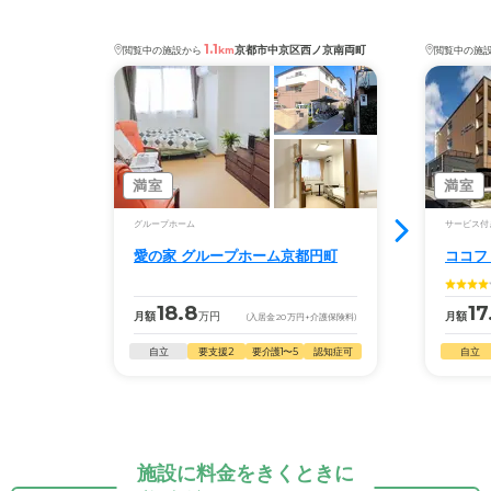
1.1
京都市中京区西ノ京南両町
閲覧中の施設から
km
閲覧中の施
満室
満室
グループホーム
サービス付
愛の家 グループホーム京都円町
ココフ
18.8
17
月額
万円
月額
(入居金
20
万円
+介護保険料)
自立
要支援2
要介護1〜5
認知症可
自立
施設に料金をきくときに