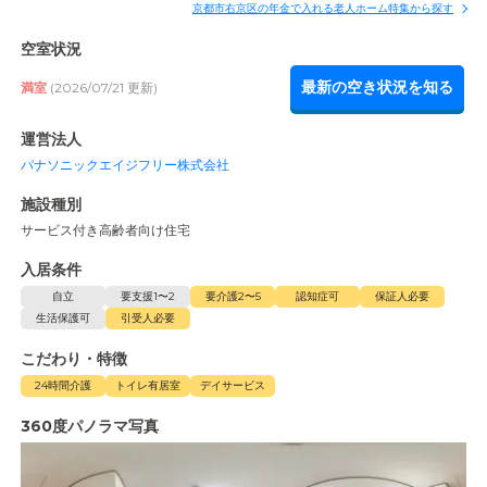
京都市右京区の年金で入れる老人ホーム特集から探す
空室状況
最新の空き状況を知る
満室
(2026/07/21 更新)
運営法人
パナソニックエイジフリー株式会社
施設種別
サービス付き高齢者向け住宅
入居条件
自立
要支援1〜2
要介護2〜5
認知症可
保証人必要
生活保護可
引受人必要
こだわり・特徴
24時間介護
トイレ有居室
デイサービス
360度パノラマ写真