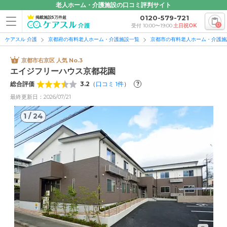
老人ホーム・介護施設の口コミ評判サイト
0120-579-721
掲載施設5万件超
0
受付 10:00〜19:00
土日祝OK
ケアスル 介護
京都府の有料老人ホーム・介護施設一覧
京都市の有料老人ホーム・介護施
京都市右京区 人気 No.3
エイジフリーハウス京都花園
総合評価
3.2
（
口コミ
1
件
）
?
最終更新日：2026/07/21
1
/
24
1
/
24