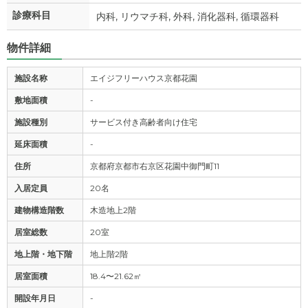
診療科目
内科, リウマチ科, 外科, 消化器科, 循環器科
物件詳細
施設名称
エイジフリーハウス京都花園
敷地面積
-
施設種別
サービス付き高齢者向け住宅
延床面積
-
住所
京都府京都市右京区花園中御門町11
入居定員
20名
建物構造階数
木造地上2階
居室総数
20室
地上階・地下階
地上階2階
居室面積
18.4〜21.62㎡
開設年月日
-