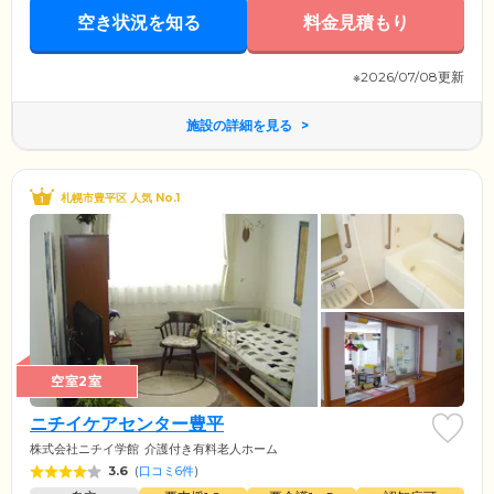
空き状況を知る
料金見積もり
※2026/07/08更新
施設の詳細を見る
札幌市豊平区 人気 No.1
空室2室
ニチイケアセンター豊平
株式会社ニチイ学館
介護付き有料老人ホーム
3.6
(
口コミ6件
)