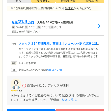
自立
要支援1•2
要介護1〜5
認知症可
北海道札幌市豊平区西岡四条3-7-17
福住駅
から 徒歩15分
21.3
月額
万円
(入居金
30.0
万円) + 介護保険料
家
9.4
万円
管
5.0
万円
食
6.9
万円
他
0
万円
2
個室 / 18m
/ 基本プラン
スタッフは24時間常駐。夜間はオンコール体制で迅速な対
応が可能です
ニチイケアセンター豊平は札幌市豊平区にある介護付き有料老人ホーム
です。介護を必要としない元気な方から要介護の方にご入居いただけま
す。ケアスタッフは24時間365日常駐。看護師は朝7時から夜8時まで常
駐し、ご入居者様の毎日の健康を管理しています。医療体制面では協力
トイレ付き居室
医の定期的な往診や、お一人おひとりのお体に合わせた機能訓練、協力
医療機関での無料の診察・送迎などの体制を整えています。また、夜間
定員50名
/
居室50室
/
電話
011-857-2711
に緊急事態が起こった場合は、提携医療機関とのオンコールですぐに対
応できるようになっております。夜間も安心してお過ごしいただけま
す。
自宅から近く、アクセスが便利
3.6
家からは近場ですし交通の件についても楽に行ける場所なので私と
しましては大変満足でした。 説明頂...
続きを見る