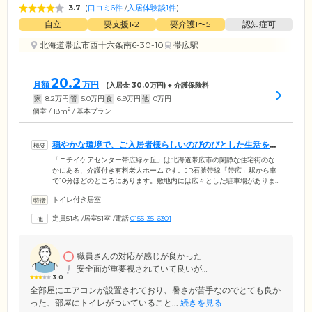
3.7
(
口コミ6件
/
入居体験談1件
)
自立
要支援1•2
要介護1〜5
認知症可
北海道帯広市西十六条南6-30-10
帯広駅
20.2
月額
万円
(入居金
30.0
万円) + 介護保険料
家
8.2
万円
管
5.0
万円
食
6.9
万円
他
0
万円
2
個室 / 18m
/ 基本プラン
穏やかな環境で、ご入居者様らしいのびのびとした生活を送
れます
「ニチイケアセンター帯広緑ヶ丘」は北海道帯広市の閑静な住宅街のな
かにある、介護付き有料老人ホームです。JR石勝帯線「帯広」駅から車
で10分ほどのところにあります。敷地内には広々とした駐車場がありま
すので、ご訪問いただく際にご利用ください。当施設では、家庭的な雰
トイレ付き居室
囲気のなか、ご入居者様の心身の状態に合わせた個別の介護計画を作
成。それに基づいたスタッフによる身体介護に加え、食事・レクリエー
定員51名
/
居室51室
/
電話
0155-35-6301
ション・機能訓練等幅広いサービスをご提供します。自然が多く穏やか
な環境のなかで、ご入居者様にご自身らしい生活を送っていただけるよ
うサポートいたします。
職員さんの対応が感じが良かった
安全面が重要視されていて良いが…
3.0
全部屋にエアコンが設置されており、暑さが苦手なのでとても良か
った、部屋にトイレがついていること...
続きを見る