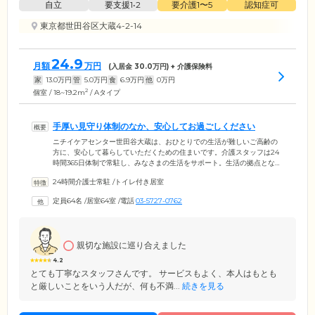
自立
要支援1•2
要介護1〜5
認知症可
東京都世田谷区大蔵4-2-14
24.9
月額
万円
(入居金
30.0
万円) + 介護保険料
家
13.0
万円
管
5.0
万円
食
6.9
万円
他
0
万円
2
個室 / 18~19.2m
/ Aタイプ
手厚い見守り体制のなか、安心してお過ごしください
ニチイケアセンター世田谷大蔵は、おひとりでの生活が難しいご高齢の
方に、安心して暮らしていただくための住まいです。介護スタッフは24
時間365日体制で常駐し、みなさまの生活をサポート。生活の拠点となる
お部屋は、全室個室をご用意しました。お部屋には車いす対応のトイレ
24時間介護士常駐
/
トイレ付き居室
を完備しており、ご自分のペースでゆっくりとお使いいただけます。お
食事は栄養バランスに配慮したメニューを、朝昼夕の1日3食ご提供。ほ
定員64名
/
居室64室
/
電話
03-5727-0762
かのご入居者様とコミュニケーションを楽しみながら食べることで、食
欲増進効果も期待できます。入浴設備は個浴のほか、特殊浴槽もご用
意。スタッフの見守りのもと、快適に清潔を保っていただけます。
親切な施設に巡り合えました
4.2
とても丁寧なスタッフさんです。 サービスもよく、本人はもとも
と厳しいことをいう人だが、何も不満...
続きを見る