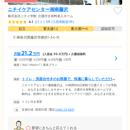
高知県
沖縄県
ニチイケアセンター湘南藤沢
株式会社ニチイ学館
介護付き有料老人ホーム
4.1
(
口コミ3件
/
入居体験談1件
)
自立
要支援1•2
要介護1〜5
認知症可
神奈川県藤沢市柄沢1-34-15
21.2
月額
万円
(入居金
30.0
万円) + 介護保険料
家
9.3
万円
管
5.0
万円
食
6.9
万円
他
0
万円
2
個室 / 18.6~19.84m
/ 基本プラン
トイレ・洗面台付きのお部屋で、快適に暮らしていただけま
す
ニチイケアセンター湘南藤沢は、24時間365日体制で介護スタッフが常駐
し、みなさまの暮らしをサポートする、介護付き有料老人ホームです。
館内は、転倒やつまずきを防止するバリアフリー設計。みなさまの生活
の拠点となるお部屋は、全室個室をご用意しました。お部屋にはトイ
トイレ付き居室
レ・洗面台・クローゼット・エアコン・照明器具・カーテンを備えてお
り、ご自宅のように快適にお過ごしいただけます。お食事は、栄養バラ
定員50名
/
居室50室
/
電話
0466-29-6631
ンスに配慮したメニューを1日3食ご提供。ほかのご入居者様とのおしゃ
べりに花を咲かせながら、なごやかなひとときをお楽しみください。
要望にきちんと応えてくれる