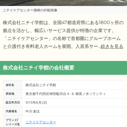
ニチイケアセンター堀崎の外観画像
株式会社ニチイ学館は、全国47都道府県にある1800ヶ所の
拠点を活かし、幅広いサービス提供が特徴の企業です。
「ニチイケアセンター」の名称で首都圏にグループホーム
と介護付き有料老人ホームを展開。入居系サー
...
続きを見る
株式会社ニチイ学館の会社概要
株式会社ニチイ学館
会社名
東京都千代田区神田駿河台４-６ 御茶ノ水ソラシティ
所在地
1973年8月2日
設立年月日
中川 創太
代表者名
ブランド/
ニチイケアセンター
シリーズ名