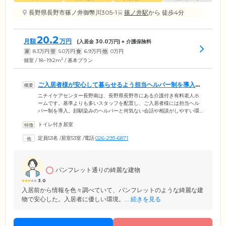
長野県長野市篠ノ井御幣川305-1
篠ノ井駅
から 徒歩4分
20.2
月額
万円
(入居金
30.0
万円) + 介護保険料
家
8.3
万円
管
5.0
万円
食
6.9
万円
他
0
万円
2
個室 / 18~19.2m
/ 基本プラン
ご入居者様が安心して暮らせるよう担当ヘルパー制を導入し
ています
ニチイケアセンター長野南は、長野県長野市にある介護付き有料老人ホ
ームです。基準よりも多いスタッフを配置し、ご入居者様には担当ヘル
パー制を導入。顔馴染みのヘルパーと何気ない会話や相談がしやすい環
境を整えています。また、起床後や就寝前をはじめ、食事や間食、レク
トイレ付き居室
リエーション時にバイタルチェックとこまめなお声がけをしてご様子を
確認。あわせて、ご入居者様がお持ち込みのお菓子の賞味期限の確認な
定員53名
/
居室53室
/
電話
026-293-6871
ど、ご自身で気付きにくい部分もサポートしつつ、できる限り自立した
暮らしを送っていただけるよう配慮しています。ご入居者様に居心地よ
く感じていただきながら、ご自分らしく過ごしていただけるよう努めて
います。
パンフレット通りの綺麗な建物
3.0
入居前から情報を色々調べていて、パンフレットのような綺麗な建
物で安心した。入居者に優しい環境。...
続きを見る