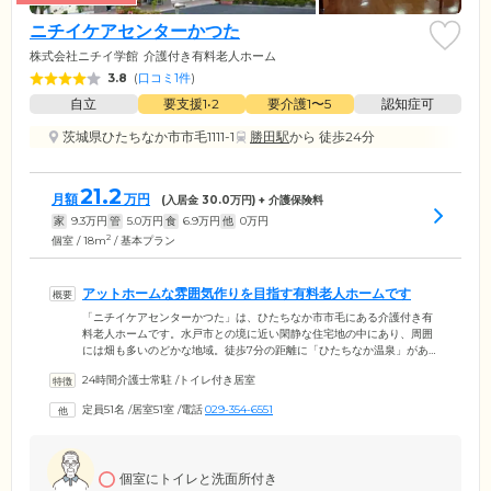
ニチイケアセンターかつた
株式会社ニチイ学館
介護付き有料老人ホーム
3.8
(
口コミ1件
)
自立
要支援1•2
要介護1〜5
認知症可
茨城県ひたちなか市市毛1111-1
勝田駅
から 徒歩24分
21.2
月額
万円
(入居金
30.0
万円) + 介護保険料
家
9.3
万円
管
5.0
万円
食
6.9
万円
他
0
万円
2
個室 / 18m
/ 基本プラン
アットホームな雰囲気作りを目指す有料老人ホームです
「ニチイケアセンターかつた」は、ひたちなか市市毛にある介護付き有
料老人ホームです。水戸市との境に近い閑静な住宅地の中にあり、周囲
には畑も多いのどかな地域。徒歩7分の距離に「ひたちなか温泉」がある
魅力的な立地です。当施設では、ご入居者様に安心と暮らしやすさを感
24時間介護士常駐
/
トイレ付き居室
じていただけるように、アットホームな雰囲気作りを目指しています。
食堂は大きな窓からの日当たりがよく、廊下との間に壁がない開放的な
定員51名
/
居室51室
/
電話
029-354-6551
つくり。お食事や休憩のときには、ご入居者様同士での交流をお楽しみ
ください。当施設へのアクセスは、JR常磐線「勝田」駅から車で約10分
です。
個室にトイレと洗面所付き