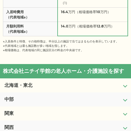
（1）
入居時費用
16.4
万円（相場価格帯
10
万円）
（代表地域※）
月額利用料
14.0
万円（相場価格帯
12.8
万円）
（代表地域※）
※入居条件と特徴、その他特徴は、半分以上の施設で当てはまるものを表示しています。
※代表地域とは最も施設数が多い地域を指します。
※相場価格は、代表地域の同じ施設区分の料金の中央値です。
株式会社ニチイ学館の老人ホーム・介護施設を探す
北海道・東北
中部
北海道
青森県
関東
新潟県
岩手県
富山県
関西
茨城県