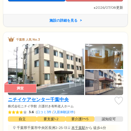
※2026/07/08更新
施設の詳細を見る
千葉県 人気 No.3
満室
ニチイケアセンター千葉中央
株式会社ニチイ学館
介護付き有料老人ホーム
3.6
(
口コミ3件
/
入居体験談1件
)
自立
要支援1•2
要介護1〜5
認知症可
千葉県千葉市中央区長洲2-25-13
本千葉駅
から 徒歩4分