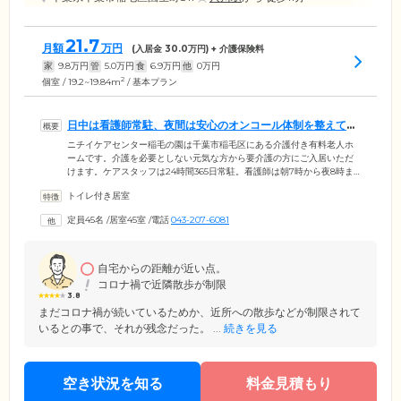
21.7
月額
万円
(入居金
30.0
万円) + 介護保険料
家
9.8
万円
管
5.0
万円
食
6.9
万円
他
0
万円
2
個室 / 19.2~19.84m
/ 基本プラン
日中は看護師常駐、夜間は安心のオンコール体制を整えてい
ます
ニチイケアセンター稲毛の園は千葉市稲毛区にある介護付き有料老人ホ
ームです。介護を必要としない元気な方から要介護の方にご入居いただ
けます。ケアスタッフは24時間365日常駐。看護師は朝7時から夜8時ま
で常駐し、ご入居者様の毎日の健康を管理しています。医療体制面では
トイレ付き居室
協力医の定期的な往診や、お一人おひとりのお体に合わせた機能訓練、
協力医療機関での無料の診察・送迎などの体制を整えています。また、
定員45名
/
居室45室
/
電話
043-207-6081
夜間に緊急事態が起こった場合は、提携医療機関とのオンコールですぐ
に対応できるようになっております。夜間も安心してお過ごしいただけ
ます。
自宅からの距離が近い点。
コロナ禍で近隣散歩が制限
3.8
まだコロナ禍が続いているためか、近所への散歩などが制限されて
いるとの事で、それが残念だった。 ...
続きを見る
空き状況を知る
料金見積もり