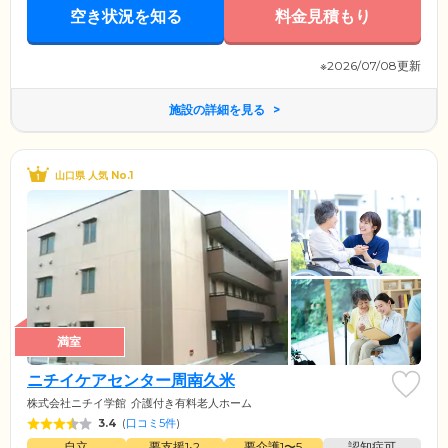
空き状況を知る
料金見積もり
※2026/07/08更新
施設の詳細を見る
山口県 人気 No.1
満室
ニチイケアセンター周南久米
株式会社ニチイ学館
介護付き有料老人ホーム
3.4
(
口コミ5件
)
自立
要支援1•2
要介護1〜5
認知症可