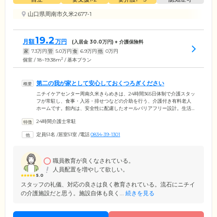
山口県周南市久米2677-1
19.2
月額
万円
(入居金
30.0
万円) + 介護保険料
家
7.3
万円
管
5.0
万円
食
6.9
万円
他
0
万円
2
個室 / 18~19.38m
/ 基本プラン
第二の我が家として安心しておくつろぎください
ニチイケアセンター周南久米きらめきは、24時間365日体制で介護スタッ
フが常駐し、食事・入浴・排せつなどの介助を行う、介護付き有料老人
ホームです。館内は、安全性に配慮したオールバリアフリー設計。生活
の拠点となるお部屋は、全室個室をご用意しました。お部屋には車いす
24時間介護士常駐
対応のトイレを備えており、周囲を気にせずご自分のペースでご使用い
ただけます。お食事は、栄養バランスのよいメニューを1日3食ご提供。
定員51名
/
居室51室
/
電話
0834-39-1301
家庭的な雰囲気の食堂で、ほかのご入居者様と一緒にお召し上がりくだ
さい。浴室設備は個浴のほか、介助が必要な方のための特殊浴槽もご用
意。スタッフのサポートのもと、快適に清潔を保っていただけます。
職員教育が良くなされている。
人員配置を増やして欲しい。
5.0
スタッフの礼儀、対応の良さは良く教育されている。流石にニチイ
の介護施設だと思う。施設自体も良く...
続きを見る