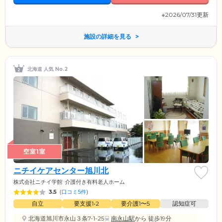
※2026/07/31更新
施設の詳細を見る
北海道 人気 No.2
空室1室
ニチイケアセンター旭川北
株式会社ニチイ学館
介護付き有料老人ホーム
3.5
(
口コミ5件
)
自立
要支援1•2
要介護1〜5
認知症可
北海道旭川市永山３条7-1-25
南永山駅
から 徒歩19分