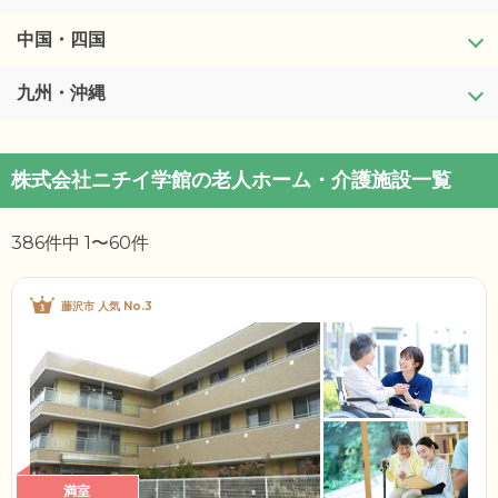
宮城県
石川県
栃木県
中国・四国
滋賀県
秋田県
福井県
群馬県
京都府
九州・沖縄
鳥取県
山形県
山梨県
埼玉県
大阪府
島根県
福岡県
株式会社ニチイ学館の老人ホーム・介護施設一覧
福島県
長野県
千葉県
兵庫県
岡山県
佐賀県
386件中 1〜60件
岐阜県
東京都
奈良県
広島県
長崎県
静岡県
神奈川県
和歌山県
山口県
熊本県
藤沢市 人気 No.3
愛知県
徳島県
大分県
三重県
香川県
宮崎県
愛媛県
鹿児島県
満室