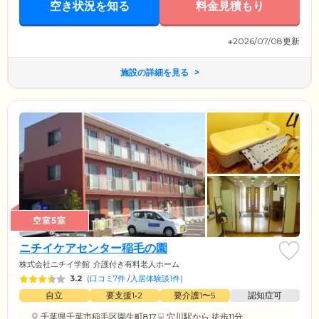
空き状況を知る
料金見積もり
※2026/07/08更新
施設の詳細を見る
空室5室
ニチイケアセンター稲毛の園
株式会社ニチイ学館
介護付き有料老人ホーム
3.2
(
口コミ7件
/
入居体験談1件
)
自立
要支援1•2
要介護1〜5
認知症可
千葉県千葉市稲毛区園生町817
穴川駅
から 徒歩11分