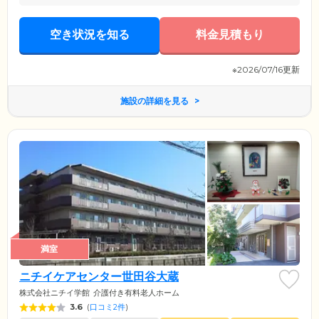
空き状況を知る
料金見積もり
※2026/07/16更新
施設の詳細を見る
満室
ニチイケアセンター世田谷大蔵
株式会社ニチイ学館
介護付き有料老人ホーム
3.6
(
口コミ2件
)