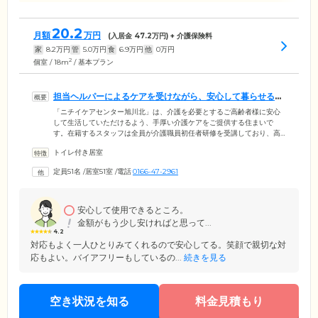
20.2
月額
万円
(入居金
47.2
万円) + 介護保険料
家
8.2
万円
管
5.0
万円
食
6.9
万円
他
0
万円
2
個室 / 18m
/ 基本プラン
担当ヘルパーによるケアを受けながら、安心して暮らせるホ
ームです
「ニチイケアセンター旭川北」は、介護を必要とするご高齢者様に安心
して生活していただけるよう、手厚い介護ケアをご提供する住まいで
す。在籍するスタッフは全員が介護職員初任者研修を受講しており、高
い技術を習得しています。当ホームでは「担当ヘルパー制」を採用して
トイレ付き居室
おり、ご入居者様お一人おひとりに専任のスタッフを配置。日常のお声
がけから身の回りのお世話まで、きめ細やかなケアをご提供していま
定員51名
/
居室51室
/
電話
0166-47-2961
す。また、ご入居者様のお部屋はプライバシーに配慮したトイレ・洗面
台完備の個室をご用意しました。安心の見守りを受けながら、ご自分ら
しくのびのびとお過ごしください。
安心して使用できるところ。
金額がもう少し安ければと思って...
4.2
対応もよく一人ひとりみてくれるので安心してる。笑顔で親切な対
応もよい。バイアフリーもしているの...
続きを見る
空き状況を知る
料金見積もり