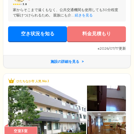
3.8
家からそこまで遠くもなく、公共交通機関も使用しても30分程度
で駆けつけられるため。 親族にも介...
続きを見る
空き状況を知る
料金見積もり
※2026/07/17更新
施設の詳細を見る
ひたちなか市 人気 No.1
空室3室