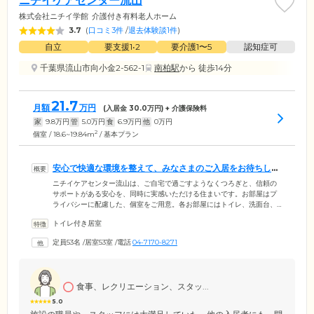
ニチイケアセンター流山
株式会社ニチイ学館
介護付き有料老人ホーム
3.7
(
口コミ3件
/
退去体験談1件
)
自立
要支援1•2
要介護1〜5
認知症可
千葉県流山市向小金2-562-1
南柏駅
から 徒歩14分
21.7
月額
万円
(入居金
30.0
万円) + 介護保険料
家
9.8
万円
管
5.0
万円
食
6.9
万円
他
0
万円
2
個室 / 18.6~19.84m
/ 基本プラン
安心で快適な環境を整えて、みなさまのご入居をお待ちして
います
ニチイケアセンター流山は、ご自宅で過ごすようなくつろぎと、信頼の
サポートがある安心を、同時に実感いただける住まいです。お部屋はプ
ライバシーに配慮した、個室をご用意。各お部屋にはトイレ、洗面台、
エアコン、照明器具、クローゼット、カーテンを備えています。使い慣
トイレ付き居室
れた家具をお持ちいただくことも可能なため、ご自分らしい空間づくり
をお楽しみください。お食事は栄養バランスに配慮したメニューを、1日
定員53名
/
居室53室
/
電話
04-7170-8271
3食ご提供。みなさまと一緒に食べることで、食欲増進効果も期待できま
す。浴室は個浴のほか、おひとりでの入浴が難しい方のための特殊浴槽
もご用意。スタッフのサポートのもと、快適に清潔を保っていただけま
す。
食事、レクリエーション、スタッ...
5.0