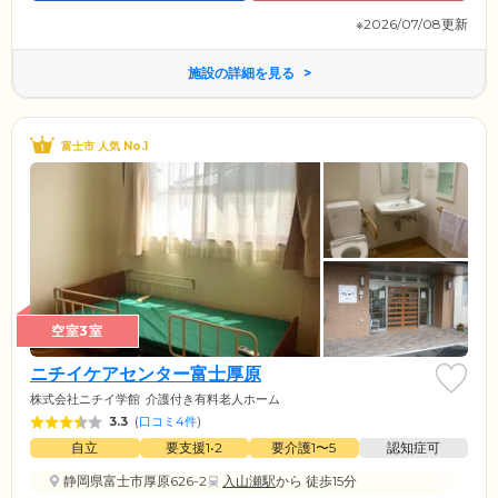
※2026/07/08更新
施設の詳細を見る
富士市 人気 No.1
空室3室
ニチイケアセンター富士厚原
株式会社ニチイ学館
介護付き有料老人ホーム
3.3
(
口コミ4件
)
自立
要支援1•2
要介護1〜5
認知症可
静岡県富士市厚原626-2
入山瀬駅
から 徒歩15分