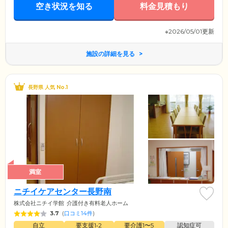
空き状況を知る
料金見積もり
※2026/05/01更新
施設の詳細を見る
長野県 人気 No.1
満室
ニチイケアセンター長野南
株式会社ニチイ学館
介護付き有料老人ホーム
3.7
(
口コミ14件
)
自立
要支援1•2
要介護1〜5
認知症可