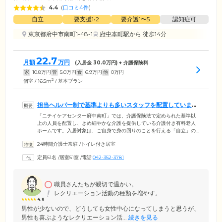
4.4
(
口コミ4件
)
自立
要支援1•2
要介護1〜5
認知症可
東京都府中市南町1-48-1
府中本町駅
から 徒歩14分
22.7
月額
万円
(入居金
30.0
万円) + 介護保険料
家
10.8
万円
管
5.0
万円
食
6.9
万円
他
0
万円
2
個室 / 16.5m
/ 基本プラン
担当ヘルパー制で基準よりも多いスタッフを配置していま
す。
「ニチイケアセンター府中南町」では、介護保険法で定められた基準以
上の人員を配置し、きめ細やかな介護を提供している介護付き有料老人
ホームです。入居対象は、ご自身で身の回りのことを行える「自立」の
方、要支援・要介護を受けている方。担当ヘルパー制を導入し、いつも
24時間介護士常駐
/
トイレ付き居室
同じ介護スタッフが生活支援サービスを提供することで、環境変化に戸
惑いやすい認知症の方にも穏やかに暮らしていただける体制を整えてい
定員51名
/
居室51室
/
電話
042-352-3781
ます。また当施設の食堂兼機能訓練室では、機能訓練指導員によるリハ
ビリを実施。当ホームのスタッフは介護研修で常にスキルアップに励ん
でいる介護のプロ集団です。離れて暮らすご家族様も安心しておまかせ
ください。
職員さんたちが親切で温かい。
レクリエーション活動の種類を増やす。
4.8
男性が少ないので、どうしても女性中心になってしまうと思うが、
男性も喜ぶようなレクリエーション活...
続きを見る