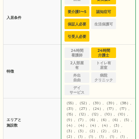
要介護1〜5
認知症可
入居条件
保証人必要
生活保護可
引受人必要
24時間
24時間
看護師
介護士
2人部屋
トイレ有
有
居室
特徴
外出
病院
自由
クリニック
デイ
サービス
（55）, （52）, （39）, （39）, （38）,
（31）, （27）, （24）, （17）, （17）,
（15）, （12）, （12）, （10）, （10）,
エリアと
（9）, （7）, （6）, （6）, （6）, （5）,
施設数
（4）, （4）, （4）, （4）, （3）,
（3）, （3）, （2）, （2）, （2）,
（2）, （1）, （1）, （1）, （1）, （1）,