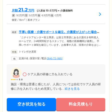
21.2
月額
万円
(入居金
10.0
万円) + 介護保険料
家
9.3
万円
管
5.0
万円
食
6.9
万円
他
0
万円
2
個室 / 18m
/ 基本プラン
手厚い医療・介護サポートを確立。介護度が上がった場合も
ご安心ください
「ニチイケアセンター富士厚原」は富士市厚原にある介護付き有料老人
ホームです。24時間常駐するスタッフと、複数の医療機関が連携し、手
厚いサポート体制を確立しています。お食事や入浴、排泄の介助をはじ
め、日々のバイタルチェック、お一人おひとりに合わせたリハビリテー
トイレ付き居室
ションなど、多角的なサービスをご提供。介護度が上がった場合も安心
の環境のため、生活のひととおりのことができる「自立」の方から、要
定員51名
/
居室51室
/
電話
0545-72-0651
介護の認定を受けた方まで幅広い身体状況の方々にご入居いただいてお
ります。暮らしのなかでご不安やお困りのことがあれば、お気軽にご相
談ください。経験豊富なスタッフが、お一人おひとりにとって最適なケ
アをお届けします。
ケア人員の研修に力を入れている
3.0
施設・環境は普通と感じたが、人員については自社でケア人員の研
修に力を入れているため充実している...
続きを見る
空き状況を知る
料金見積もり