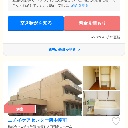
施設の職員や、スタッフには大満足していた。他の入居者にも、問
題なく満足していた。 場所、立地に...
続きを見る
空き状況を知る
料金見積もり
※2026/07/08更新
施設の詳細を見る
満室
ニチイケアセンター府中南町
株式会社ニチイ学館
介護付き有料老人ホーム