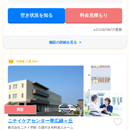
空き状況を知る
料金見積もり
※2026/08/01更新
施設の詳細を見る
北海道 人気 No.1
満室
ニチイケアセンター帯広緑ヶ丘
株式会社ニチイ学館
介護付き有料老人ホーム