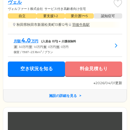
ヴェル
ヴォルファート株式会社
サービス付き高齢者向け住宅
自立
要支援1•2
要介護1〜5
認知症可
秋田県秋田市新屋松美町13番12号
羽後牛島駅
4.0
月額
万円
(入居金
0
円) + 介護保険料
家
3.0
万円
管
1.0
万円
食
0
万円
他
0
万円
2
個室 / 19.87~23.18m
/ プラン
空き状況を知る
料金見積もり
※2026/04/01更新
施設の詳細を見る