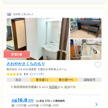
秋田県 人気 No.2
空室3室
さわやかさくらのもり
株式会社 さわやか倶楽部
介護付き有料老人ホーム
3.2
(
口コミ4件
)
自立
要支援1•2
要介護1〜5
認知症可
秋田県秋田市横森1-5-40
秋田駅
から 徒歩17分
16.8
月額
万円
(入居金
0
円) + 介護保険料
家
5.3
万円
管
5.8
万円
食
5.7
万円
他
0
万円