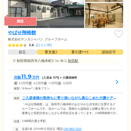
満室
やばせ翔裕館
株式会社サンガジャパン
グループホーム
3.6
(
口コミ1件
)
自立
要支援2
要介護1〜5
認知症可
秋田県秋田市八橋本町3-14-18
秋田駅
11.9
月額
万円
(入居金
0
円) + 介護保険料
家
5.1
万円
管
4.2
万円
食
1.1
万円
他
1.5
万円
2
個室 / 9.94m
/ 基本プラン
ご入居者様の気持ちに寄り添いながら真心こめた介護ケアを
お届けします
「やばせ翔裕館」は、秋田市八橋本町のおだやかな住宅街に位置するグ
ループホームです。当ホームでは、医師から認知症と診断を受けた方が
家事など役割分担をしながら共同生活を送っています。24時間体制で介
護スタッフが常駐。ご入居者様の気持ちに寄り添いながら日々サポート
24時間介護士常駐
しています、また、日中は看護師が常駐しており、日々のバイタルチェ
ックや内服薬の管理などを実施。「やばせ内科クリニック」といった協
定員2名
/
2014年12月設立
/
電話
018-883-1320
力医療機関とも連携が取れており、安心して生活が送れます。当ホーム