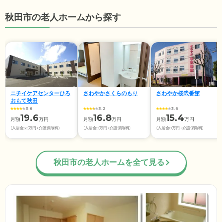
秋田市の老人ホームから探す
ニチイケアセンターひろ
さわやかさくらのもり
さわやか桜弐番館
おもて秋田
3.6
3.2
3.6
19.6
16.8
15.4
月額
万円
月額
万円
月額
万円
(入居金30万円+介護保険料)
(入居金0万円+介護保険料)
(入居金0万円+介護保険料)
秋田市の老人ホームを全て見る