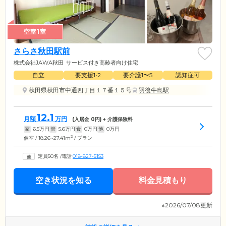
空室1室
さらさ秋田駅前
株式会社JAWA秋田
サービス付き高齢者向け住宅
自立
要支援1•2
要介護1〜5
認知症可
秋田県秋田市中通四丁目１７番１５号
羽後牛島駅
12.1
月額
万円
(入居金
0
円) + 介護保険料
家
6.5
万円
管
5.6
万円
食
0
万円
他
0
万円
2
個室 / 18.26~27.41m
/ プラン
定員50名
/
電話
018-827-5153
空き状況を知る
料金見積もり
※2026/07/08更新