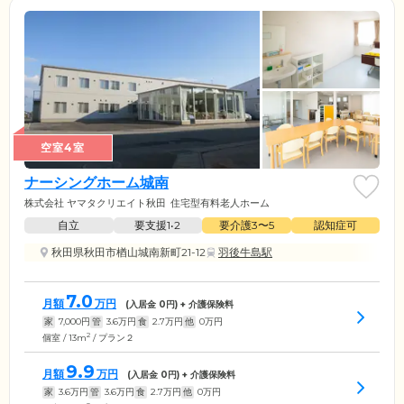
空室4室
ナーシングホーム城南
株式会社 ヤマタクリエイト秋田
住宅型有料老人ホーム
自立
要支援1•2
要介護3〜5
認知症可
秋田県秋田市楢山城南新町21-12
羽後牛島駅
7.0
月額
万円
(入居金
0
円) + 介護保険料
家
7,000
円
管
3.6
万円
食
2.7
万円
他
0
万円
2
個室 / 13m
/ プラン２
9.9
月額
万円
(入居金
0
円) + 介護保険料
家
3.6
万円
管
3.6
万円
食
2.7
万円
他
0
万円