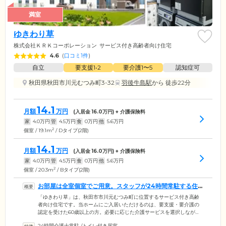
満室
ゆきわり草
株式会社ＫＲＫコーポレーション
サービス付き高齢者向け住宅
4.6
(
口コミ1件
)
自立
要支援1•2
要介護1〜5
認知症可
秋田県秋田市川元むつみ町3-32
羽後牛島駅
から 徒歩22分
14.1
月額
万円
(入居金
16.0
万円) + 介護保険料
家
4.0
万円
管
4.5
万円
食
0
万円
他
5.6
万円
2
個室 / 19.1m
/ Dタイプ(2階)
14.1
月額
万円
(入居金
16.0
万円) + 介護保険料
家
4.0
万円
管
4.5
万円
食
0
万円
他
5.6
万円
2
個室 / 20.3m
/ Bタイプ(2階)
お部屋は全室個室でご用意。スタッフが24時間常駐する住
まいです
「ゆきわり草」は、秋田市市川元むつみ町に位置するサービス付き高齢
者向け住宅です。当ホームにご入居いただけるのは、要支援・要介護の
認定を受けた60歳以上の方。必要に応じた介護サービスを選択しなが
ら、ご自分のペースで生活を営めます。ご入居者様がお住まいになる居
24時間介護士常駐
/
トイレ付き居室