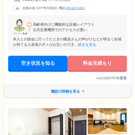
室は、全40室。プライバシーに配慮した個室をご用意いたしました。各
居室には、トイレ、洗面台、収納のほか、ナースコールを設置。ボタン
定員40名
/
2017年3月設立
/
電話
018-823-5320
ひとつでスタッフが駆けつけて対応いたします。スタッフは24時間常駐
していますので、夜間も安心してお過ごしください。
高齢者向けに機能的な設備レイアウト
公共交通機関でのアクセスが悪い
4.6
本人との面会に行ってたときの職員さんの声がけなどが明るく好感
が持てる入居者の方々がお互いのでき...
続きを見る
空き状況を知る
料金見積もり
※2026/07/08更新
施設の詳細を見る