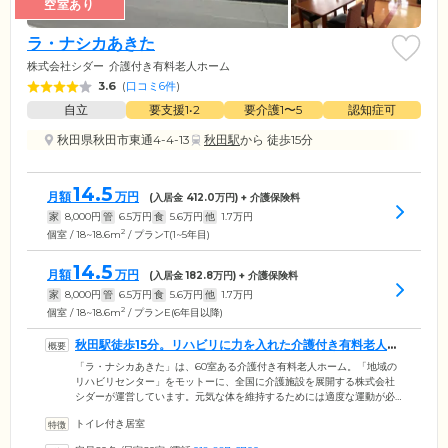
空室あり
ラ・ナシカあきた
株式会社シダー
介護付き有料老人ホーム
3.6
(
口コミ6件
)
自立
要支援1•2
要介護1〜5
認知症可
秋田県秋田市東通4-4-13
秋田駅
から 徒歩15分
14.5
月額
万円
(入居金
412.0
万円) + 介護保険料
家
8,000
円
管
6.5
万円
食
5.6
万円
他
1.7
万円
2
個室 / 18~18.6m
/ プランT(1~5年目)
14.5
月額
万円
(入居金
182.8
万円) + 介護保険料
家
8,000
円
管
6.5
万円
食
5.6
万円
他
1.7
万円
2
個室 / 18~18.6m
/ プランE(6年目以降)
秋田駅徒歩15分。リハビリに力を入れた介護付き有料老人ホ
ームです
「ラ・ナシカあきた」は、60室ある介護付き有料老人ホーム。「地域の
リハビリセンター」をモットーに、全国に介護施設を展開する株式会社
シダーが運営しています。元気な体を維持するためには適度な運動が必
要です。充実したリハビリ機器と優しくサポートするスタッフ、一緒に
トイレ付き居室
運動を楽しめる仲間がいれば、運動嫌いな方も無理なく楽しんでいただ
けます。「リハビリが楽しい」と思える環境をご用意して、ご入居者様