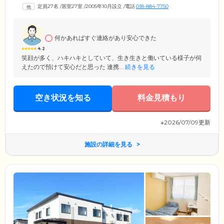
いただけます。また、ホーム内は完全バリアフリー設計を採用。段差を
定員27名
/
居室27室
/
2005年10月設立
/
電話
018-884-7750
なくし、各所に手すりを取り付けているので、歩行に不安を抱えた方も
安全な移動が可能です。さらに、共用部の浴室には特殊浴槽を設置。お
ひとりでのご入浴が難しい方も、スタッフによるサポートのもと、お体
を清潔に保てます。
何かあればすぐ連絡があり安心できた
4.2
笑顔が多く、ハキハキとしていて、生き生きと働いている様子が伺
えたので預けて安心だと思った 連携...
続きを見る
空き状況を知る
料金見積もり
※2026/07/09更新
施設の詳細を見る