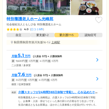
特別養護老人ホーム光峰苑
社会福祉法人ともしび会
特別養護老人ホーム
4.0
(
口コミ6件
)
自立
要支援1•2
要介護1〜5
認知症可
秋田県秋田市添川矢坂16-1
土崎駅
5.1
月額
万円
(入居金
0
円) + 介護保険料
家
9,600
円
管
0
万円
食
4.1
万円
他
0
万円
二人部屋 / 多床室
7.6
月額
万円
(入居金
0
円) + 介護保険料
家
3.5
万円
管
0
万円
食
4.1
万円
他
0
万円
個室 / 従来型個室
介護スタッフが24時間365日体制で常駐し、心を込めたケア
を行います
特別養護老人ホーム光峰苑は、介護スタッフが24時間365日体制で常駐
し、お食事・入浴・排せつといった身の回りの介助を行う住まいです。
生活の拠点となるお部屋は、ほかのご入居者様との交流が行いやすい3～
4人部屋をご用意。お食事は、栄養バランスに配慮したメニューを1日3食