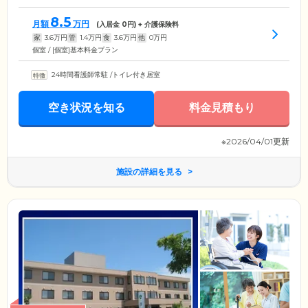
8.5
月額
万円
(入居金
0
円) + 介護保険料
家
3.6
万円
管
1.4
万円
食
3.6
万円
他
0
万円
個室 / [個室]基本料金プラン
24時間看護師常駐
/
トイレ付き居室
空き状況を知る
料金見積もり
※2026/04/01更新
施設の詳細を見る