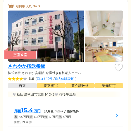
秋田県 人気 No.3
空室4室
さわやか桜弐番館
株式会社 さわやか倶楽部
介護付き有料老人ホーム
3.6
(
口コミ10件
/
退去体験談1件
)
自立
要支援1•2
要介護1〜5
認知症可
秋田県秋田市卸町1-10-3
羽後牛島駅
15.4
月額
万円
(入居金
0
円) + 介護保険料
家
4.0
万円
管
6.3
万円
食
5.1
万円
他
0
万円
個室 / 2F南側