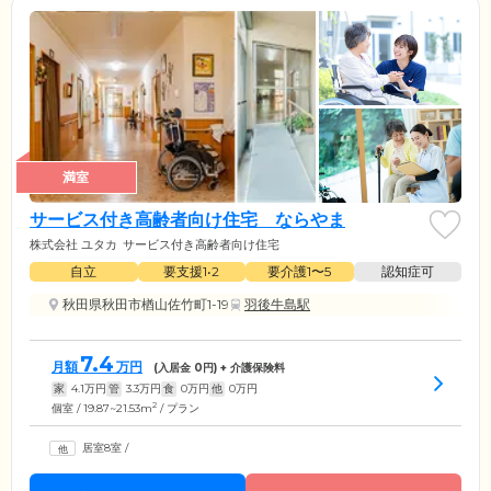
満室
サービス付き高齢者向け住宅 ならやま
株式会社 ユタカ
サービス付き高齢者向け住宅
自立
要支援1•2
要介護1〜5
認知症可
秋田県秋田市楢山佐竹町1-19
羽後牛島駅
7.4
月額
万円
(入居金
0
円) + 介護保険料
家
4.1
万円
管
3.3
万円
食
0
万円
他
0
万円
2
個室 / 19.87~21.53m
/ プラン
居室8室
/