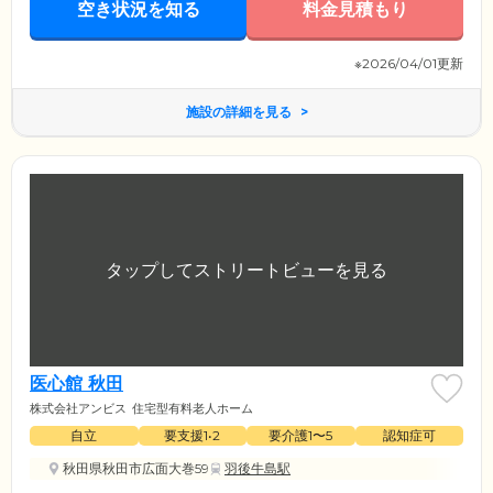
空き状況を知る
料金見積もり
※2026/04/01更新
施設の詳細を見る
医心館 秋田
株式会社アンビス
住宅型有料老人ホーム
自立
要支援1•2
要介護1〜5
認知症可
秋田県秋田市広面大巻59
羽後牛島駅