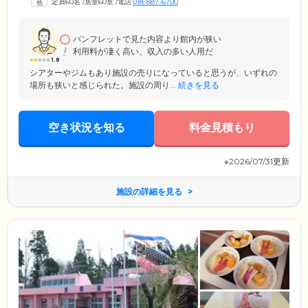
定員60名
/
居室60室
/
電話
018-887-6700
の健康と生きがい作りをお手伝いをしています。介護スタッフは24時
間・365日常駐。協力医療機関との連携により、医療体制も万全です。長
く健康に過ごせるためのお手伝いを心を込めてお届けします。
パンフレットで見た内容より館内が狭い
利用料が凄く高い、収入の多い人用だ
1.8
シアターやジムもあり施設の売りになっていると思うが、いずれの
場所も狭いと感じられた。施設の周り...
続きを見る
空き状況を知る
料金見積もり
※2026/07/31更新
施設の詳細を見る