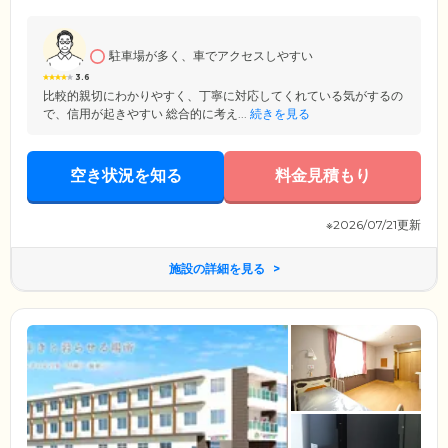
は、全国に介護施設を展開する「株式会社サンガジャパン」が運営。介
護の現場で培った豊富なノウハウを活かし、真心込めた介護ケアをお届
けします。
駐車場が多く、車でアクセスしやすい
3.6
比較的親切にわかりやすく、丁寧に対応してくれている気がするの
で、信用が起きやすい 総合的に考え...
続きを見る
空き状況を知る
料金見積もり
※2026/07/21更新
施設の詳細を見る