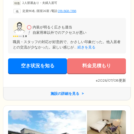
2人部屋あり・夫婦入居可
ご提供します。浴室設備は個浴のほか、大浴槽・特殊浴槽も完備。お体
の状態に合わせて、快適に清潔を保っていただけます。ご入居者様によ
定員90名
/
居室26室
/
電話
018-868-1188
り快適に、ゆとりある毎日を過ごしていただけるよう、そしてご家族様
からも安心してお任せいただけるよう、安全で健康的な生活の場をご提
供しています。
内装が明るく広さも適当
自家用車以外でのアクセスが悪い
2.8
職員・スタッフの対応が好意的で、かさしい印象だった。他入居者
との交流が少なかった。寂しい感じが...
続きを見る
空き状況を知る
料金見積もり
※2026/07/08更新
施設の詳細を見る