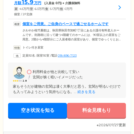
15.9
月額
万円
(入居金
0
円) + 介護保険料
家
4.5
万円
管
6.3
万円
食
5.1
万円
他
0
万円
個室 / 2F北側
個室をご用意。ご自身のペースで過ごせるホームです
さわやか桜弐番館は、秋田県秋田市卸町1丁目にある介護付有料老人ホー
ムです。街路樹に沿って建つ4階建てのホームには、90室以上の居室をご
用意。2階から4階部分にご入居者様の居室があり、個室でゆっくりとお
過ごしいただけます。周辺は商業施設の多い地域で、スタッフとのお散
トイレ付き居室
歩でお買い物を楽しむご入居者様もいらっしゃいます。ホーム内では、
個室でプライベートな時間を満喫し、共用スペースでスタッフやほかの
定員92名
/
居室92室
/
電話
018-896-7123
ご入居者様と交流していただくことも可能です。雑誌や本でいっぱいの
本棚もご用意していますので、ご自由に読書をお楽しみください。
利用料金が他と比較して安い
玄関が狭く暗いイメージだった
2.8
家もそうだが建物の玄関は凄く大事だと思う。玄関が明るいだけで
も入ってみようという気持ちになる。...
続きを見る
空き状況を知る
料金見積もり
※2026/07/27更新