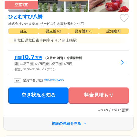
空室1室
ひとむすび八橋
株式会社いわま薬局
サービス付き高齢者向け住宅
自立
要支援1•2
要介護1〜5
認知症可
秋田県秋田市寺内字イサノ
土崎駅
10.7
月額
万円
(入居金
0
円) + 介護保険料
家
5.3
万円
管
5.4
万円
食
0
万円
他
0
万円
2
個室 / 18.08~21.34m
/ プラン
定員25名
/
電話
018-893-5400
空き状況を知る
料金見積もり
※2026/07/08更新
施設の詳細を見る