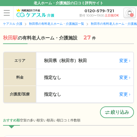
老人ホーム・介護施設の口コミ評判サイト
0120-579-721
掲載施設5万件超
0
受付 10:00〜19:00
土日祝OK
ケアスル 介護
秋田県の有料老人ホーム・介護施設一覧
秋田市の有料老人ホーム・介護施
27
秋田駅
の
有料老人ホーム・介護施設
件
変更
秋田県（秋田市）
秋田
エリア
指定なし
変更
料金
指定なし
変更
介護度/医療
絞り込み
おすすめ順
空室の多い順
安い順
高い順
口コミ件数順