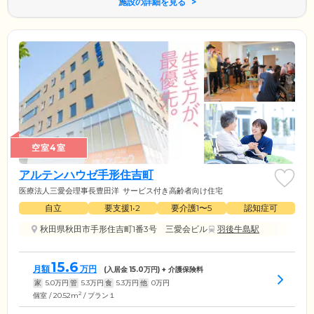
施設の詳細を見る
空室4室
アルテンハウゼ手形住吉町
医療法人三愛会理事長豊田洋
サービス付き高齢者向け住宅
自立
要支援1•2
要介護1〜5
認知症可
秋田県秋田市手形住吉町1番3号 三愛会ビル
羽後牛島駅
15.6
月額
万円
(入居金
15.0
万円) + 介護保険料
家
5.0
万円
管
5.3
万円
食
5.3
万円
他
0
万円
2
個室 / 20.52m
/ プラン１