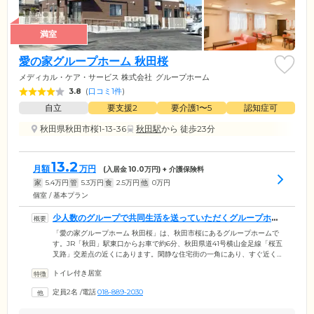
満室
愛の家グループホーム 秋田桜
メディカル・ケア・サービス 株式会社
グループホーム
3.8
(
口コミ1件
)
自立
要支援2
要介護1〜5
認知症可
秋田県秋田市桜1-13-36
秋田駅
から 徒歩23分
13.2
月額
万円
(入居金
10.0
万円) + 介護保険料
家
5.4
万円
管
5.3
万円
食
2.5
万円
他
0
万円
個室 / 基本プラン
少人数のグループで共同生活を送っていただくグループホー
ムです
「愛の家グループホーム 秋田桜」は、秋田市桜にあるグループホームで
す。JR「秋田」駅東口からお車で約6分、秋田県道41号横山金足線「桜五
叉路」交差点の近くにあります。閑静な住宅街の一角にあり、すぐ近く
には大平川が流れる当ホームで、穏やかな暮らしをお楽しみください。
トイレ付き居室
ご入居対象は秋田市にお住まいで、要支援2または要介護1から5の認定と
医師から認知症の診断を受けた方です。当ホームではご入居者さま最大9
定員2名
/
電話
018-889-2030
名で少人数のグループをつくり、グループごとに共同生活を送っていた
だくシステムを採用。グループ内では日常の家事を分担し、できる範囲