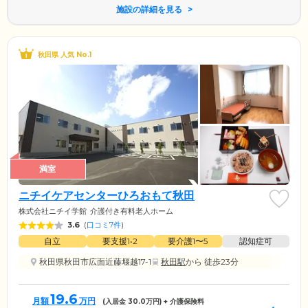
施設の詳細を見る
秋田県 人気 No.1
満室
ニチイケアセンターひろおもて秋田
株式会社ニチイ学館
介護付き有料老人ホーム
3.6
(
口コミ7件
)
自立
要支援1•2
要介護1〜5
認知症可
秋田県秋田市広面近藤堰越17-1
秋田駅
から 徒歩23分
19.6
月額
万円
(入居金
30.0
万円) + 介護保険料