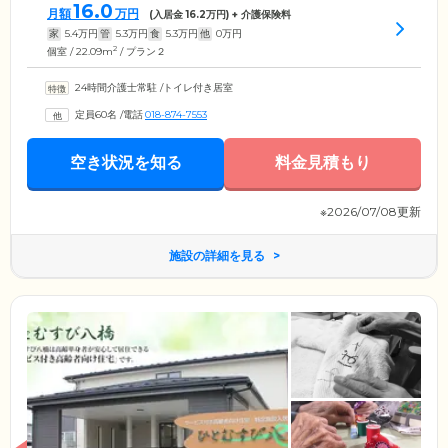
16.0
月額
万円
(入居金
16.2
万円) + 介護保険料
家
5.4
万円
管
5.3
万円
食
5.3
万円
他
0
万円
2
個室 / 22.09m
/ プラン２
24時間介護士常駐
/
トイレ付き居室
定員60名
/
電話
018-874-7553
空き状況を知る
料金見積もり
※2026/07/08更新
施設の詳細を見る