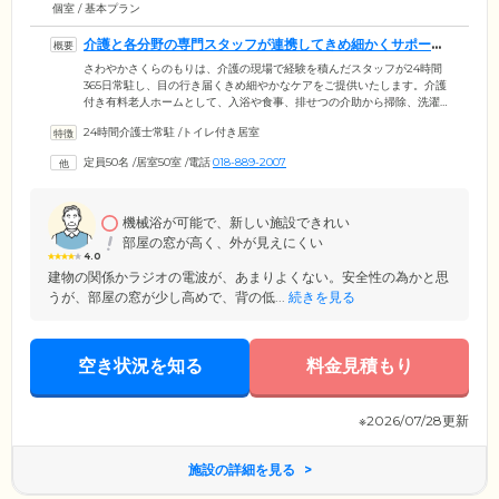
個室 / 基本プラン
介護と各分野の専門スタッフが連携してきめ細かくサポート
します
さわやかさくらのもりは、介護の現場で経験を積んだスタッフが24時間
365日常駐し、目の行き届くきめ細やかなケアをご提供いたします。介護
付き有料老人ホームとして、入浴や食事、排せつの介助から掃除、洗濯
などの家事支援まで、ご入居者様の生活をトータルにサポート。介護ス
24時間介護士常駐
/
トイレ付き居室
タッフだけでなく看護師や栄養士、機能訓練指導員など各分野の専門ス
タッフが連携し、ご入居者様に合わせたケアに努めています。医療体制
定員50名
/
居室50室
/
電話
018-889-2007
については、日中365日常駐する看護師が日常の健康管理を行うほか、提
携する訪問医が定期的な往診や緊急時の対応をいたします。
機械浴が可能で、新しい施設できれい
部屋の窓が高く、外が見えにくい
4.0
建物の関係かラジオの電波が、あまりよくない。安全性の為かと思
うが、部屋の窓が少し高めで、背の低...
続きを見る
空き状況を知る
料金見積もり
※2026/07/28更新
施設の詳細を見る