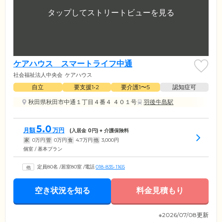
ケアハウス スマートライフ中通
社会福祉法人中央会
ケアハウス
自立
要支援1•2
要介護1〜5
認知症可
秋田県秋田市中通１丁目４番４ ４０１号
羽後牛島駅
5.0
月額
万円
(入居金
0
円) + 介護保険料
家
0
万円
管
0
万円
食
4.7
万円
他
3,000
円
個室 / 基本プラン
定員80名
/
居室80室
/
電話
018-835-1165
空き状況を知る
料金見積もり
※2026/07/08更新