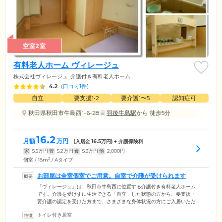
空室2室
有料老人ホーム ヴィレージュ
株式会社ヴィレージュ
介護付き有料老人ホーム
4.2
(
口コミ1件
)
自立
要支援1•2
要介護1〜5
認知症可
秋田県秋田市牛島西1-6-28
羽後牛島駅
から 徒歩5分
16.2
月額
万円
(入居金
16.5
万円) + 介護保険料
家
5.5
万円
管
5.2
万円
食
5.3
万円
他
2,000
円
2
個室 / 18m
/ Aタイプ
お部屋は全室個室でご用意。自室で介護が受けられます
「ヴィレージュ」は、秋田市牛島西に位置する介護付き有料老人ホーム
です。介護を受けずに生活できる「自立」した状態の方から、要支援・
要介護の認定を受けた方まで、さまざまな身体状況の方にご入居いただ
けます。ご入居者様がお住まいになる居室は、全室個室でご用意。プラ
トイレ付き居室
イバシーの保たれた空間で、必要な介護サービスを受けながらお過ごし