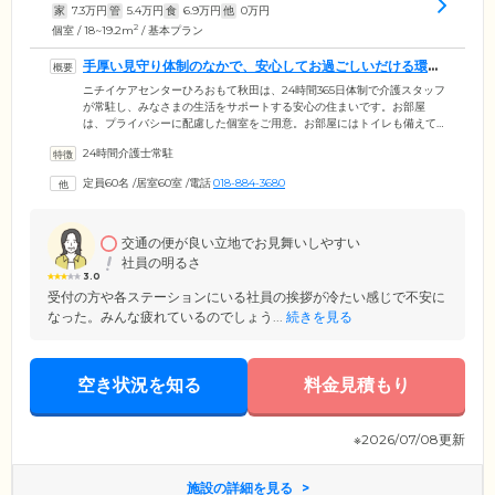
家
7.3
万円
管
5.4
万円
食
6.9
万円
他
0
万円
2
個室 / 18~19.2m
/ 基本プラン
手厚い見守り体制のなかで、安心してお過ごしいだける環境
です
ニチイケアセンターひろおもて秋田は、24時間365日体制で介護スタッフ
が常駐し、みなさまの生活をサポートする安心の住まいです。お部屋
は、プライバシーに配慮した個室をご用意。お部屋にはトイレも備えて
いるため、周囲を気にせずご自分のペースでお使いいただけます。共有
24時間介護士常駐
スペースである食堂は、ご入居のみなさまの憩いの場。おしゃべりや趣
味など、思い思いの時間をお過ごしください。入浴は個浴のほか特殊浴
定員60名
/
居室60室
/
電話
018-884-3680
槽も設置しており、お体の状態に合わせて快適に清潔を保つことが可能
です。当ホームは既成概念にとらわれず、ご入居者様の「心地よさ」を
できる限り追及したケアをご提供してまいります。どうぞくつろいでお
過ごしください。
交通の便が良い立地でお見舞いしやすい
社員の明るさ
3.0
受付の方や各ステーションにいる社員の挨拶が冷たい感じで不安に
なった。みんな疲れているのでしょう...
続きを見る
空き状況を知る
料金見積もり
※2026/07/08更新
施設の詳細を見る