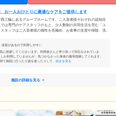
が、お一人おひとりに最適なケアをご提供します
市西三輪にあるグループホームです。ご入居者様それぞれの認知症
ムでは専門のケアスタッフのもと、少人数制の共同生活を営む「ユ
。スタッフはご入居者様の個性を見極め、お食事の支度や掃除、洗
意とする家事を役割分担。暮らしのなかでご自身の役割をしっかり
用していくことにより、認知機能の維持・向上を図っています。当
、送迎があるので利用しやすい
りにある、静かな住宅街に立地。ゆったりとマイペースにお過ごし
気に挨拶してくださいます。利用者さんと寄り添って対応をされていま
スしか利用していませんが、気づかなかった身体の傷等指摘してくれます。
得て病院に行ったり薬を使ったりして...
続きを見る
施設の詳細を見る