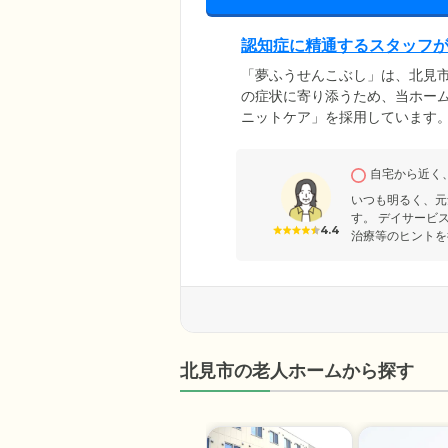
認知症に精通するスタッフ
「夢ふうせんこぶし」は、北見
の症状に寄り添うため、当ホー
ニットケア」を採用しています
濯などからお一人おひとりが得
とこなしながら、身体機能を活
自宅から近く
ホームは穏やかな無加川のほと
いただける環境です。
いつも明るく、元
す。 デイサービ
4.4
治療等のヒントを
北見市の老人ホームから探す