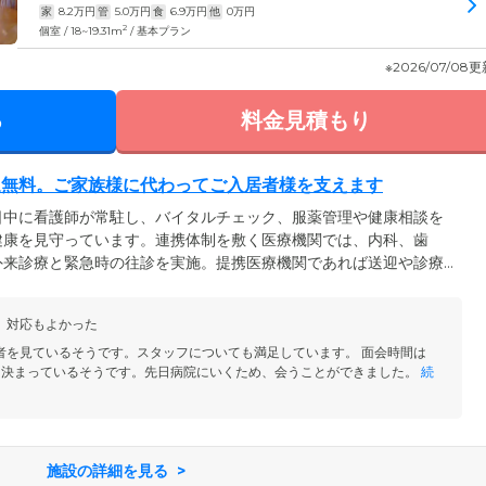
家
8.2
万円
管
5.0
万円
食
6.9
万円
他
0
万円
2
個室 / 18~19.31m
/ 基本プラン
※2026/07/08
る
料金見積もり
迎無料。ご家族様に代わってご入居者様を支えます
日中に看護師が常駐し、バイタルチェック、服薬管理や健康相談を
健康を見守っています。連携体制を敷く医療機関では、内科、歯
外来診療と緊急時の往診を実施。提携医療機関であれば送迎や診療
家族様の代わりとなってご入居者様を支えています。看護師が不在
ール体制を敷き緊急時に対応します。また少しでも多くの方に利用
、対応もよかった
。入居金は0円。経済的不安で入居をお悩みの方も、ぜひ一度お問い
者を見ているそうです。スタッフについても満足しています。 面会時間は
けと決まっているそうです。先日病院にいくため、会うことができました。
続
施設の詳細を見る