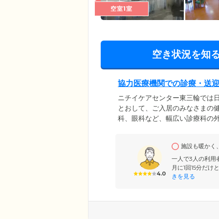
空室1室
空き状況を知
協力医療機関での診療・送
ニチイケアセンター東三輪では
とおして、ご入居のみなさまの
科、眼科など、幅広い診療科の
は無料で行い、遠方で暮らすご
となる夜間には、医師とオンコ
施設も暖かく
いただきやすい施設とするため
合わせください。
一人で3人の利用
月に1回15分だ
4.0
きを見る