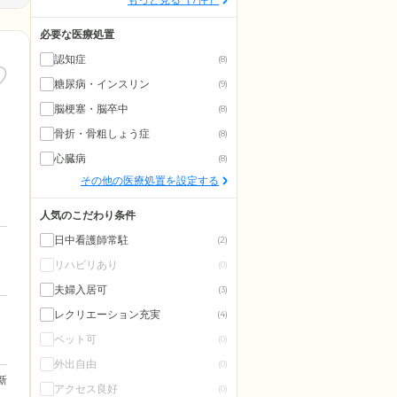
必要な医療処置
認知症
(8)
糖尿病・インスリン
(9)
脳梗塞・脳卒中
(8)
骨折・骨粗しょう症
(8)
心臓病
(8)
その他の医療処置を設定する
人気のこだわり条件
日中看護師常駐
(2)
リハビリあり
(0)
夫婦入居可
(3)
レクリエーション充実
(4)
ペット可
(0)
外出自由
(0)
更新
アクセス良好
(0)