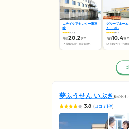
ニチイケアセンター東三
グループホーム
輪
んこぶし
3.9
4.4
20.2
10.4
月額
万円
月額
万
(入居金30万円+介護保険料)
(入居金0万円+介護保
夢ふうせん いぶき
株式会社
3.8
(
口コミ1件
)