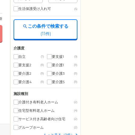
生活保護受け入れ可
(5)
更新
この条件で検索する
(
11
件)
介護度
自立
要支援1
(7)
(9)
要支援2
要介護1
(11)
(11)
要介護2
要介護3
(11)
(11)
要介護4
要介護5
(11)
(11)
施設種別
介護付き有料老人ホーム
(2)
住宅型有料老人ホーム
(4)
サービス付き高齢者向け住宅
(2)
グループホーム
(2)
もっと見る（7件）