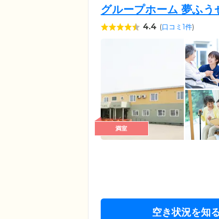
グループホーム 夢ふう
4.4
(
口コミ1件
)
満室
空き状況を知