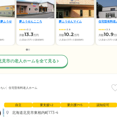
 夢ふうせ
夢ふうせんこころ
夢ふうせんマイム
住宅型有料老
3.2
3.8
3.9
13.3
10.2
10.9
円
月額
万円
月額
万円
月額
万
険料)
(入居金0万円+介護保険料)
(入居金0万円+介護保険料)
(入居金14万円+介
北見市の老人ホームを全て見る
いちい
住宅型有料老人ホーム
自立
要支援1•2
要介護1〜5
認知症可
北海道北見市東相内町173-4