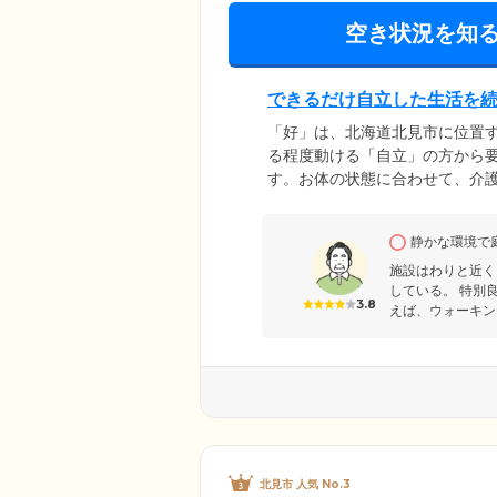
空き状況を知
できるだけ自立した生活を
「好」は、北海道北見市に位置す
る程度動ける「自立」の方から
す。お体の状態に合わせて、介護
間に体調が急変した場合も、迅
タッフへすぐに通報できて安心
静かな環境で
ださい。ご入居者様に住み慣れ
スの充実に努めています。
施設はわりと近く
している。 特別
3.8
えば、ウォーキン
北見市 人気 No.3