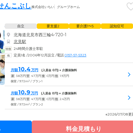
せんこぶし
株式会社いちい
グループホーム
自立
要支援2
要介護1〜5
認知症可
北海道北見市西三輪4-720-1
北見駅
24時間介護士常駐
定員1名
/
2006年12月設立
/
電話
0157-57-5323
10.4
月額
万円
(入居金
0
円) + 介護保険料
家
3.8
万円
管
4.7
万円
食
0
万円
他
1.9
万円
2
個室 / 9.72m
/ プラン1
10.9
月額
万円
(入居金
0
円) + 介護保険料
家
3.8
万円
管
4.7
万円
食
0
万円
他
2.4
万円
2
個室 / 9.72m
/ プラン2
※2026/07/08
る
料金見積もり