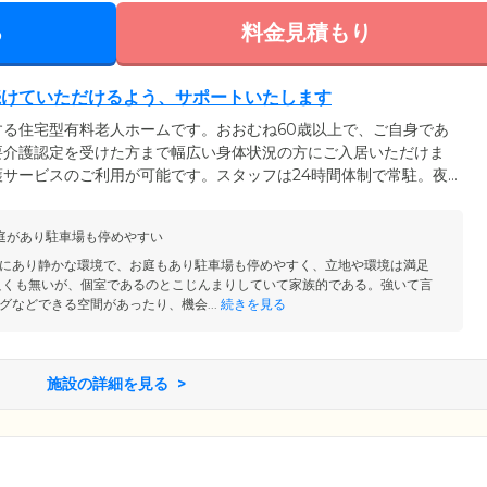
る
料金見積もり
続けていただけるよう、サポートいたします
る住宅型有料老人ホームです。おおむね60歳以上で、ご自身であ
要介護認定を受けた方まで幅広い身体状況の方にご入居いただけま
サービスのご利用が可能です。スタッフは24時間体制で常駐。夜
速に対応いたします。緊急時には居室備え付けのコールボタンでス
です。また、日常生活でのお悩みや心配ごとは、お気軽にご相談く
庭があり駐車場も停めやすい
た地域でできるだけ自立した生活を続けていただけるようにサービ
にあり静かな環境で、お庭もあり駐車場も停めやすく、立地や環境は満足
良くも無いが、個室であるのとこじんまりしていて家族的である。強いて言
グなどできる空間があったり、機会...
続きを見る
施設の詳細を見る