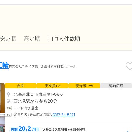
安い順
高い順
口コミ件数順
三輪
株式会社ニチイ学館
介護付き有料老人ホーム
自立
要支援1•2
要介護1〜5
認知症可
北海道北見市東三輪1-86-3
西北見駅
から 徒歩20分
トイレ付き居室
定員51名
/
居室51室
/
電話
0157-24-8271
20.2
月額
万円
(入居金
30.0
万円) + 介護保険料