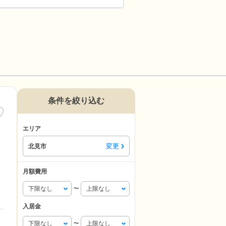
条件を絞り込む
エリア
変更
北見市
月額費用
〜
入居金
〜