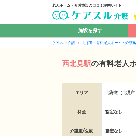
老人ホーム・介護施設の口コミ評判サイト
施設を探す
ケアスル 介護
北海道の有料老人ホーム・介護
の
有料老人
西北見駅
エリア
北海道（北見市
料金
指定なし
介護度/医療
指定なし