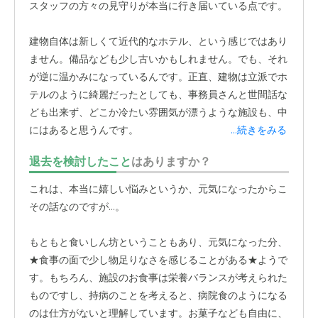
スタッフの方々の見守りが本当に行き届いている点です。
建物自体は新しくて近代的なホテル、という感じではあり
ません。備品なども少し古いかもしれません。でも、それ
が逆に温かみになっているんです。正直、建物は立派でホ
テルのように綺麗だったとしても、事務員さんと世間話な
ども出来ず、どこか冷たい雰囲気が漂うような施設も、中
にはあると思うんです。
...続きをみる
退去を検討したこと
はありますか？
でも、今の施設は違います。
事務所やホールに行くと、い
つでもスタッフの方がお仕事をされていたり、他の入居者
これは、本当に嬉しい悩みというか、元気になったからこ
さんのお世話をされていたりして、その姿が見える
んで
その話なのですが…。
す。私たち家族が訪れると、いつも気持ちよく挨拶をして
くださいます。常に誰かが見守ってくれている、という安
もともと食いしん坊ということもあり、元気になった分、
心感が、他の施設とは全く違うんです。
★食事の面で少し物足りなさを感じることがある★ようで
す。もちろん、施設のお食事は栄養バランスが考えられた
特に素晴らしいと感じているのが、看護師さんとスタッフ
ものですし、持病のことを考えると、病院食のようになる
さんの連携です。月に2回ほど通院が必要なのですが、私
のは仕方がないと理解しています。お菓子なども自由に、