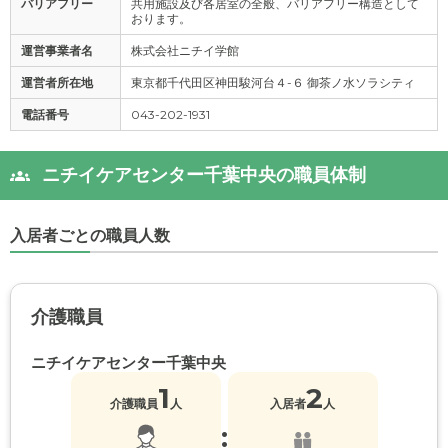
バリアフリー
共用施設及び各居室の全般、バリアフリー構造として
おります。
運営事業者名
株式会社ニチイ学館
運営者所在地
東京都千代田区神田駿河台４-６ 御茶ノ水ソラシティ
電話番号
043-202-1931
ニチイケアセンター千葉中央の職員体制
入居者ごとの職員人数
介護職員
ニチイケアセンター千葉中央
1
2
介護職員
人
入居者
人
: