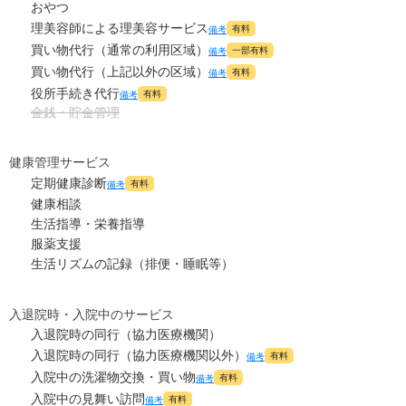
おやつ
理美容師による理美容サービス
有料
備考
買い物代行（通常の利用区域）
一部有料
備考
買い物代行（上記以外の区域）
有料
備考
役所手続き代行
有料
備考
金銭・貯金管理
健康管理サービス
定期健康診断
有料
備考
健康相談
生活指導・栄養指導
服薬支援
生活リズムの記録（排便・睡眠等）
入退院時・入院中のサービス
入退院時の同行（協力医療機関）
入退院時の同行（協力医療機関以外）
有料
備考
入院中の洗濯物交換・買い物
有料
備考
入院中の見舞い訪問
有料
備考