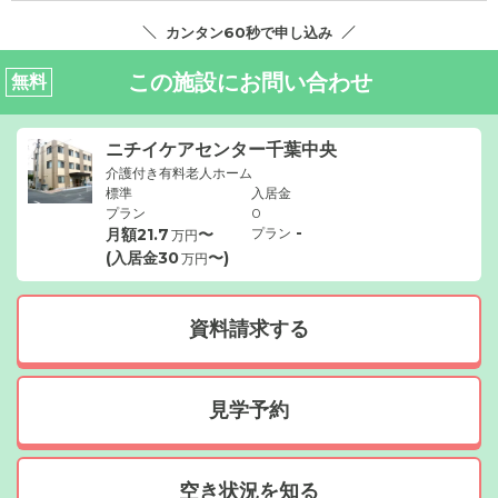
カンタン60秒で申し込み
この施設にお問い合わせ
無料
ニチイケアセンター千葉中央
介護付き有料老人ホーム
標準
入居金
プラン
0
-
月額
21.7
〜
プラン
万円
(入居金
30
〜)
万円
資料請求する
見学予約
空き状況を知る