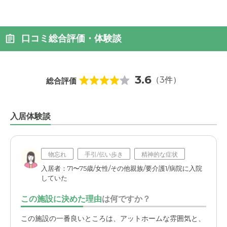
口コミ総合評価・体験談
3.6
（3件）
総合評価
入居体験談
物忘れ
手引/伝い歩き
精神的な症状
入居者：71〜75歳/女性/その他親族/要介護1/病院に入院
していた
この施設に決めた理由
は何ですか？
この施設の一番良いところは、アットホームな雰囲気と、