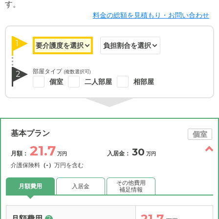
す。
料金の総額を見積もり・お問い合わせ
1
部屋タイプ
(複数選択可)
2
個室
二人部屋
相部屋
基本プラン
個室
21.7
30
月額：
入居金：
万円
万円
介護保険料
（-）
万円を含む
その他費用
月額費用
入居金
補足情報
21.7
月額費用