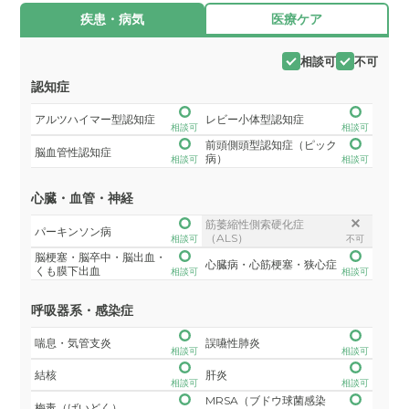
疾患・病気
医療ケア
相談可
不可
認知症
アルツハイマー型認知症
レビー小体型認知症
相談可
相談可
前頭側頭型認知症（ピック
脳血管性認知症
病）
相談可
相談可
心臓・血管・神経
筋萎縮性側索硬化症
パーキンソン病
（ALS）
相談可
不可
脳梗塞・脳卒中・脳出血・
心臓病・心筋梗塞・狭心症
くも膜下出血
相談可
相談可
呼吸器系・感染症
喘息・気管支炎
誤嚥性肺炎
相談可
相談可
結核
肝炎
相談可
相談可
MRSA（ブドウ球菌感染
梅毒（ばいどく）