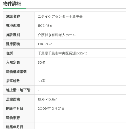
物件詳細
施設名称
ニチイケアセンター千葉中央
敷地面積
1107.45㎡
施設種別
介護付き有料老人ホーム
延床面積
1916.76㎡
住所
千葉県千葉市中央区長洲2-25-13
入居定員
50名
建物構造階数
-
居室総数
50室
地上階・地下階
-
居室面積
18.6〜18.6㎡
開設年月日
2009年10月01日
建物形態
-
建築年月日
-