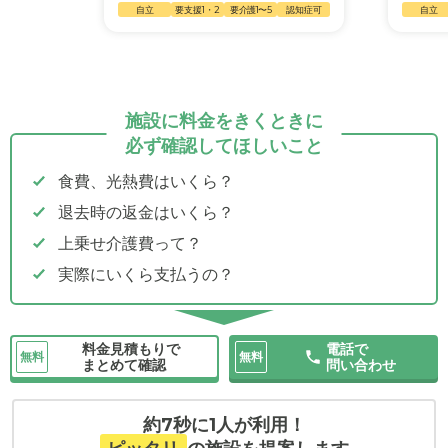
自立
要支援1・2
要介護1〜5
認知症可
自立
施設に料金をきくときに
必ず確認してほしいこと
食費、光熱費はいくら？
退去時の返金はいくら？
上乗せ介護費って？
実際にいくら支払うの？
料金見積もりで
電話で
無料
無料
まとめて確認
問い合わせ
約7秒に1人が利用！