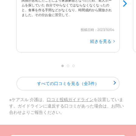
関係が悪化したことにより家族解散となったため、老人ホー
例えば、お散歩の時間。
長谷川さんは、ご自身の時間が空
ムを探していた 自分でやらなくてはならなくなくなったの
がままよね」と、自分で自分を納得させているようです。
と、食事を作る手間などがなくなり、時間成約から開放され
いていれば、本人の手を引いて一緒に散歩に出てくれる
ん
ました。その分お金に苦労して...
です。私が用事があって行けない時には、病院への付き添
いや買い物にまで同行してくださることもあります。
投稿日時：2023/10/04
続きを見る
本人も、そんな長谷川さんのことをすっかり信頼しきって
いて。まるで、おばあちゃんが孫に甘えるかのように、本
当に心を開いています。入居してたった1年で、ここまで
深い信頼関係を築けるものかと、私たちも驚いています。
長谷川さんだけでなく、他のスタッフの方々も本当に親身
すべての口コミを見る（全3件）
で、何かあってもすぐに相談できる雰囲気があります。こ
うした
トップの方から現場のスタッフさんまで、全員が温
※ケアスル 介護は、
口コミ投稿ガイドライン
を設置していま
かい心で接してくださる
からこそ、本人も安心して、穏や
す。ガイドラインに違反する口コミがあった場合は、お問い
かに過ごせているのだと思います。何よりも感謝している
合わせよりご報告ください。
のは、本人の心と体の健康をここまで回復させてくださっ
たことです。