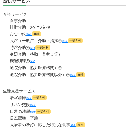
提供サービス
介護サービス
食事介助
排泄介助・おむつ交換
おむつ代
有料
備考
入浴（一般浴）介助・清拭
一部有料
備考
?
特浴介助
一部有料
備考
?
身辺介助（移動・着替え等）
機能訓練
備考
?
通院介助（協力医療機関）
?
通院介助（協力医療機関以外）
有料
備考
?
生活支援サービス
居室清掃
一部有料
備考
リネン交換
備考
日常の洗濯
一部有料
備考
居室配膳・下膳
入居者の嗜好に応じた特別な食事
有料
備考