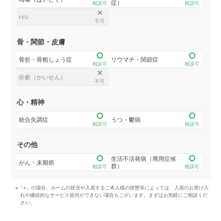
症）
相談可
相談可
HIV
不可
骨・関節・皮膚
骨折・骨粗しょう症
リウマチ・関節症
相談可
相談可
疥癬（かいせん）
不可
心・精神
統合失調症
うつ・鬱病
相談可
相談可
その他
生活不活発病（廃用症候
がん・末期癌
群）
相談可
相談可
※「○」の場合、ホームの状況や入居するご本人様の状態等によっては、入居のお受け入
れや継続的なサービス提供ができない場合もございます。まずはお気軽にご相談くだ
さい。