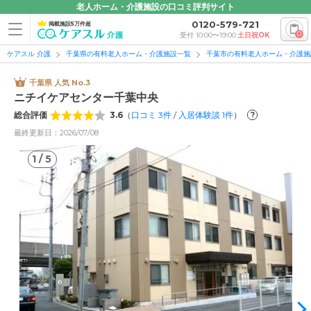
老人ホーム・介護施設の口コミ評判サイト
0120-579-721
掲載施設5万件超
0
受付 10:00〜19:00
土日祝OK
ケアスル 介護
千葉県の有料老人ホーム・介護施設一覧
千葉市の有料老人ホーム・介護施
千葉県 人気 No.3
ニチイケアセンター千葉中央
総合評価
3.6
（
口コミ
3
件
/
入居体験談
1
件
）
?
最終更新日：2026/07/08
1
/
5
1
/
5