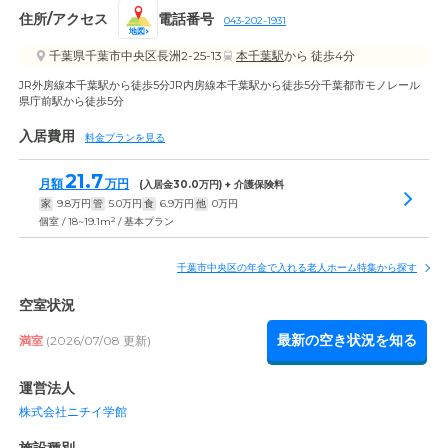
住所/アクセス
電話番号
043-202-1931
地図
千葉県千葉市中央区長洲2-25-13
本千葉駅
から 徒歩4分
JR外房線本千葉駅から徒歩5分JR内房線本千葉駅から徒歩5分千葉都市モノレール
県庁前駅から徒歩5分
入居費用
料金プランを見る
21.7
月額
万円
(入居金
30.0
万円) + 介護保険料
家
9.8
万円
管
5.0
万円
食
6.9
万円
他
0
万円
2
個室 / 18~19.1m
/ 基本プラン
千葉市中央区の年金で入れる老人ホーム特集から探す
空室状況
最新の空き状況を知る
満室
(2026/07/08 更新)
運営法人
株式会社ニチイ学館