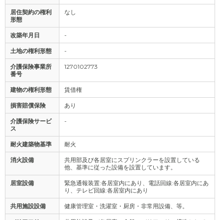
居住契約の権利
なし
形態
改築年月日
-
土地の権利形態
-
介護保険事業所
1270102773
番号
建物の権利形態
賃借権
損害賠償保険
あり
介護保険サービ
-
ス
耐火建築物基準
耐火
消火設備
共用部及び各居室にスプリンクラーを設置している
他、基準に従った設備を設置しています。
居室設備
緊急通報装置:各居室内にあり、電話回線:各居室内にあ
り、テレビ回線:各居室内にあり
共用施設設備
健康管理室・洗濯室・厨房・非常用設備、等。