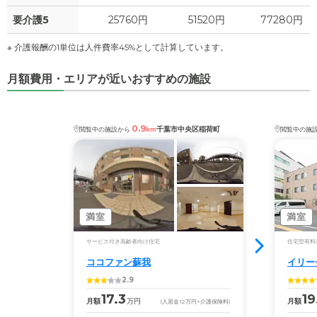
要介護5
25760円
51520円
77280円
※ 介護報酬の1単位は人件費率45%として計算しています。
月額費用・エリアが近いおすすめの施設
0.9
千葉市中央区稲荷町
閲覧中の施設から
km
閲覧中の施
満室
満室
サービス付き高齢者向け住宅
住宅型有料
ココファン蘇我
イリー
2.9
17.3
19
月額
万円
月額
(入居金
12
万円
+介護保険料)