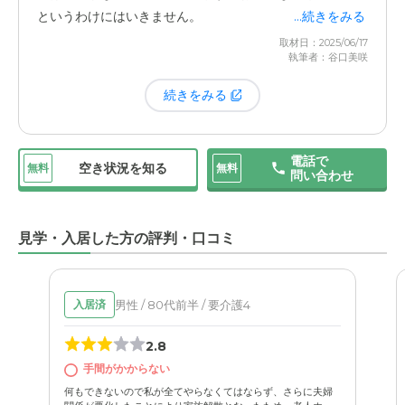
たちが迎えに行くと、看護師さんが診察券などと一緒に、
というわけにはいきません。
...続きをみる
最近の本人の様子をまとめたメモを渡してくださるんで
取材日：2025/06/17
す。
「この頃、朝に少しふらつきがあります」といった内
執筆者：谷口美咲
でも、元気になるとやっぱり美味しいものが食べたくなり
容を書いてくれて、「これを先生に伝えてもらえません
ますよね（笑）。「あれが食べたい」と、少し不満を口に
続きをみる
か？」と。
することもあります。
きっと、看護師さんやスタッフの方が、日々の様子を些細
ただ、それもこれも、施設のおかげで元気になった証拠。
電話で
なことまでお互いに共有して、体調の変化を見守ってくれ
空き状況を知る
無料
無料
わがままを言えるようになったこと自体が、喜ばしいこと
問い合わせ
ているのだと思います。肺炎になっていても気づいてもら
なのだと受け止めています。幸い、今はまだ自分で歩くこ
えなかった過去の経験があるからこそ、こうしたきめ細や
とができるので、私たちが時間のある時に外に連れ出し
かな対応には、本当に頭が下がる思いです。代表の長谷川
見学・入居した方の評判・口コミ
て、綺麗な景色を見たり、好きなものを食べたりする時間
さんの存在も、この施設を選んで良かったと心から思える
を作るようにしています。
大きな理由の一つです。
男性 / 80代前半 / 要介護4
入居済
元気になった分、昔住んでいた一人暮らしのときの思い出
他の施設では、代表の方のお顔を拝見することすら稀で、
や、入院していた病院の広いお庭などを思い出しては「あ
2.8
直接お話をする機会なんてほとんどありませんでした。で
そこは良かった」と懐かしむこともありますが、本心では
手間がかからない
も、長谷川さんは違うんです。
今の生活に感謝しているのが伝わってきます。「皆のおか
何もできないので私が全てやらなくてはならず、さらに夫婦
げで今の自分があるのだから、あれもこれもというのはわ