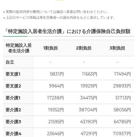
※ 実際の提供内容や費用については施設へ直接お問い合わせください。
※ 上記のサービス情報は厚生労働省への届出内容をもとに表示しています。
「特定施設入居者生活介護」における介護保険自己負担額
特定施設入居
1割負担
2割負担
3割負担
者生活介護
自立
-
-
-
要支援1
5831円
11663円
17494円
要支援2
9964円
19929円
29893円
要介護1
17238円
34475円
51713円
要介護2
19352円
38704円
58056円
要介護3
21595円
43190円
64785円
要介護4
23646円
47291円
70937円