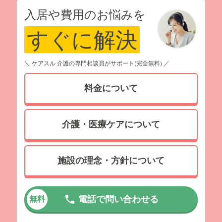
入居前、本当に心身ともにボロボロの状態でした。在宅サ
入居や費用のお悩みを
ービスも利用はしていましたが、本人が薬の管理をできな
すぐに解決
かったり、栄養が偏ってしまったりと、一人暮らしでは限
界があったのだと思います。それが、あのような形で精神
的に不安定になる引き金になったのでしょう。
＼ ケアスル 介護の専門相談員がサポート(完全無料) ／
それが、施設に入って規則正しい生活を送り、栄養バラン
料金について
スの取れた食事をいただき、そして何よりスタッフの方々
の温かい見守りの中で過ごすうちに、本来の自分を取り戻
すことができました。
介護・医療ケアについて
行きつけの病院の先生も、「精神科の薬も、もうそんなに
必要ないくらい安定していますよ。普通の内科でも出せる
施設の理念・方針について
お薬で十分なくらいです」とおっしゃってくださるほどで
す。
電話で問い合わせる
無料
これは、施設の皆さんが本人の持病や体質をきちんと理解
した上で、
日々の健康管理と生活のサポートを徹底してく