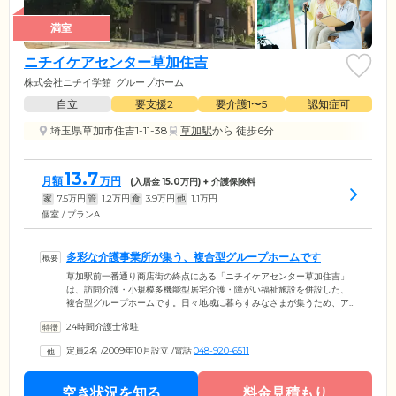
満室
ニチイケアセンター草加住吉
株式会社ニチイ学館
グループホーム
自立
要支援2
要介護1〜5
認知症可
埼玉県草加市住吉1-11-38
草加駅
から 徒歩6分
13.7
月額
万円
(入居金
15.0
万円) + 介護保険料
家
7.5
万円
管
1.2
万円
食
3.9
万円
他
1.1
万円
個室 / プランA
多彩な介護事業所が集う、複合型グループホームです
草加駅前一番通り商店街の終点にある「ニチイケアセンター草加住吉」
は、訪問介護・小規模多機能型居宅介護・障がい福祉施設を併設した、
複合型グループホームです。日々地域に暮らすみなさまが集うため、ア
ットホームで楽しい雰囲気。一緒にレクリエーションを楽しむこともあ
24時間介護士常駐
り、多くの出会いがあることも大きな魅力です。幅広い年代のみなさま
と交流し、新しい刺激や気づきを感じながら、認知症の進行予防を目指
定員2名
/
2009年10月設立
/
電話
048-920-6511
しています。施設は、東武伊勢崎線「草加駅」から徒歩7分。駅から近い
ため、ご家族様がお仕事前後に気軽にお顔を見に来れることもメリット
です。
空き状況を知る
料金見積もり