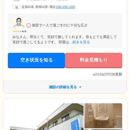
修を受講済み。身に着けた高い介護技術で、みなさまの暮らしを丁寧に
定員60名
/
居室60室
/
電話
048-290-2555
サポートします。そのほか、お声がけや館内巡回による安否確認を実
施。夜間も必要に応じてお部屋への訪問を行い、ご入居者様の健康状態
に異変がないか注意深く見守っています。
個室で一人で過ごすのに十分な広さ
4.0
みなさん、明るくて、笑顔で接してくれます。母もとても満足して
笑顔で過ごしてるようです。 部屋は...
続きを見る
空き状況を知る
料金見積もり
※2026/07/08更新
施設の詳細を見る