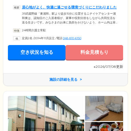
居心地がよく、快適に過ごせる環境づくりにこだわりました
JR武蔵野線「東浦和」駅より徒歩15分に位置するニチイケアセンター浦
和東は、認知症のご入居者様が、家事や役割分担をしながら共同生活を
送る住まいです。みなさまのお体に負担をかけないよう、ホーム内は扉
の仕様、動線、音や光に配慮し、安全と居心地のよさを追求した設計で
24時間介護士常駐
す。みなさまの生活拠点となるお部屋は、プライバシーに配慮した、個
室をご用意。共有スペースであるリビングや食堂には床暖房を備えてい
定員2名
/
2014年11月設立
/
電話
048-810-6150
るため、寒い季節も快適にお過ごしいただくことが可能です。浴室は、
介護を受ける方の安全と快適性を最優先として、二方向からの介助が可
能なユニットバスを設置。癒しのバスタイムをぜひお楽しみください。
空き状況を知る
料金見積もり
※2026/07/08更新
施設の詳細を見る