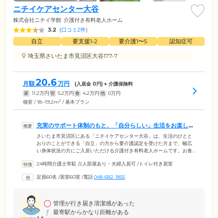
ニチイケアセンター大谷
株式会社ニチイ学館
介護付き有料老人ホーム
3.2
(
口コミ2件
)
自立
要支援1•2
要介護1〜5
認知症可
埼玉県さいたま市見沼区大谷177-7
20.6
月額
万円
(入居金
0
円) + 介護保険料
家
11.2
万円
管
5.2
万円
食
4.2
万円
他
0
万円
2
個室 / 18~19.2m
/ 基本プラン
充実のサポート体制のもと、「自分らしい」生活をお楽しみ
ください
さいたま市見沼区にある「ニチイケアセンター大谷」は、生活のひとと
おりのことができる「自立」の方から要介護認定を受けた方まで、幅広
い身体状況の方にご入居いただける介護付き有料老人ホームです。お食
事や入浴、排泄の介助はもちろん、お部屋の清掃、お買い物代行、病院
24時間介護士常駐
/
2人部屋あり・夫婦入居可
/
トイレ付き居室
へのお付き添いなど、お一人おひとりに寄り添ったサポートをご提供。
全60室のお部屋はプライバシーを守れる個室をご用意いたしました。お
定員60名
/
居室60室
/
電話
048-682-1855
好きな家具のお持ち込みも可能ですので、ご自身のライフスタイルに合
わせた空間にして、ゆったりとお過ごしください。24時間365日常駐する
スタッフが、いつまでもご入居者様の「自分らしい」生活を支援いたし
ます。
管理が行き届き清潔感があった
最寄駅からかなり距離がある