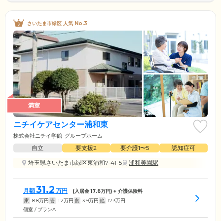
さいたま市緑区 人気 No.3
満室
ニチイケアセンター浦和東
株式会社ニチイ学館
グループホーム
自立
要支援2
要介護1〜5
認知症可
埼玉県さいたま市緑区東浦和7-41-5
浦和美園駅
31.2
月額
万円
(入居金
17.6
万円) + 介護保険料
家
8.8
万円
管
1.2
万円
食
3.9
万円
他
17.3
万円
個室 / プランA