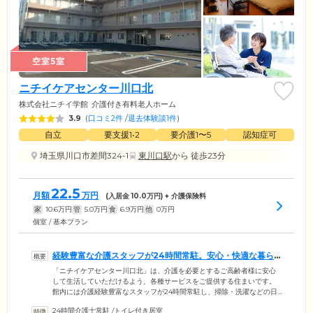
空室5室
ニチイケアセンター川口北
株式会社ニチイ学館
介護付き有料老人ホーム
3.9
(
口コミ2件
/
退去体験談1件
)
自立
要支援1•2
要介護1〜5
認知症可
埼玉県川口市差間324-1
東川口駅
から 徒歩23分
22.5
月額
万円
(入居金
10.0
万円) + 介護保険料
家
10.6
万円
管
5.0
万円
食
6.9
万円
他
0
万円
個室 / 基本プラン
経験豊富な介護スタッフが24時間常駐。安心・快適な暮ら
しを支えます
「ニチイケアセンター川口北」は、介護を必要とするご高齢者様に安心
して生活していただけるよう、各種サービスをご提供する住まいです。
館内には介護経験豊富なスタッフが24時間常駐し、掃除・洗濯などの日
常生活上のお世話からご入浴・お食事・排せつなどの身体介助まで行っ
24時間介護士常駐
/
トイレ付き居室
ています。スタッフは、勤務歴にかかわらず全員が当社オリジナルの研