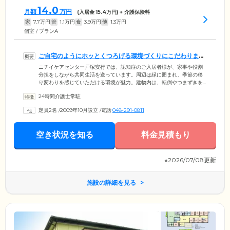
14.0
月額
万円
(入居金
15.4
万円) + 介護保険料
家
7.7
万円
管
1.1
万円
食
3.9
万円
他
1.3
万円
個室 / プランA
ご自宅のようにホッとくつろげる環境づくりにこだわりまし
た
ニチイケアセンター戸塚安行では、認知症のご入居者様が、家事や役割
分担をしながら共同生活を送っています。周辺は緑に囲まれ、季節の移
り変わりを感じていただける環境が魅力。建物内は、転倒やつまずきを
防止する、バリアフリー設計です。お部屋はプライバシーに配慮した、
24時間介護士常駐
全室個室をご用意。共有スペースには畳のお部屋があるため、ホッと落
ち着いてくつろいでいただけます。浴室は安全と快適性を備え、二方向
定員2名
/
2009年10月設立
/
電話
048-291-0811
から介助可能なユニットバスを設置しました。ぜひゆったりと癒しの時
間をお過ごしください。当ホームでは、お一人おひとりの生活リズムを
大切にし、ご入居者様らしい暮らしをお送りいただけるようサポートい
空き状況を知る
料金見積もり
たします。
※2026/07/08更新
施設の詳細を見る