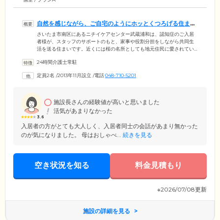
自然を感じながら、ご自宅のようにホッとくつろげる住まい
です
さいたま市南区にあるニチイケアセンター武蔵浦和は、認知症のご入居
者様が、スタッフのサポートのもと、家事や役割分担をしながら共同生
活を送る住まいです。近くには桜の名所としても地元住民に愛されてい
る笹目川が流れ、大きな鯉やカメ、シラサギなどの野鳥が心を癒してく
24時間介護士常駐
れます。建物内は、転倒やつまずきを防止する、バリアフリー設計。お
部屋はおひとりのお時間も大切にしていただけるよう、個室をご用意。
定員2名
/
2013年11月設立
/
電話
048-710-5201
共有スペースである居間や食堂には床暖房を備えているため、寒い季節
でも快適です。浴室は、ケアを受ける方の安全と快適性を最優先し、二
方向からの介助に対応したユニットバスを設置。ホッとできる癒しの時
間をお過ごしください。
施設長さんの経験値が高いと思いました
活気があまりなかった
3.6
入居者の方がとても大人しく、入居者同士の会話があまり無かった
のが気になりました。 母はおしゃべ...
続きを見る
空き状況を知る
料金見積もり
※2026/07/08更新
施設の詳細を見る