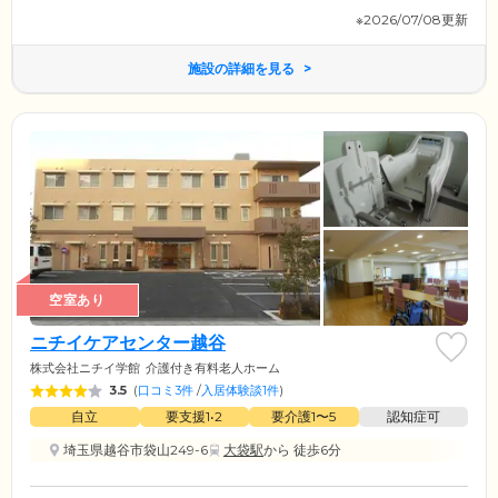
※2026/07/08更新
施設の詳細を見る
空室あり
ニチイケアセンター越谷
株式会社ニチイ学館
介護付き有料老人ホーム
3.5
(
口コミ3件
/
入居体験談1件
)
自立
要支援1•2
要介護1〜5
認知症可
埼玉県越谷市袋山249-6
大袋駅
から 徒歩6分