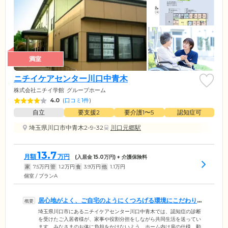
満室
ニチイケアセンター川口中青木
株式会社ニチイ学館
グループホーム
4.0
(
口コミ1件
)
自立
要支援2
要介護1〜5
認知症可
埼玉県川口市中青木2-9-32
川口元郷駅
13.7
月額
万円
(入居金
15.0
万円) + 介護保険料
家
7.5
万円
管
1.2
万円
食
3.9
万円
他
1.1
万円
個室 / プランA
居心地がよく、ご自宅のようにくつろげる環境にこだわりま
した
埼玉県川口市にあるニチイケアセンター川口中青木では、認知症の診断
を受けたご入居者様が、家事や役割分担をしながら共同生活を送ってい
ます。みなさまのお体に負担をかけないよう、ホーム内は扉の仕様、動