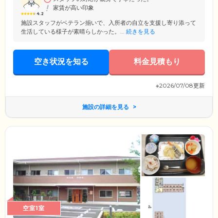
家賃が高い印象
4.2
施設スタッフがベテラン揃いで、入所者の自立を支援し寄り添って
生活している様子が素晴らしかった。...
続きを見る
空き状況を知る
料金見積もり
※2026/07/08更新
施設の詳細を見る
空室1室