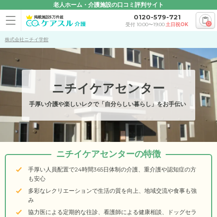
老人ホーム・介護施設の口コミ評判サイト
0120-579-721
掲載施設5万件超
0
受付 10:00〜19:00
土日祝OK
株式会社ニチイ学館
ニチイケアセンター
手厚い介護や楽しいレクで「自分らしい暮らし」をお手伝い
ニチイケアセンターの特徴
手厚い人員配置で24時間365日体制の介護、重介護や認知症の方
も安心
多彩なレクリエーションで生活の質を向上、地域交流や食事も強
み
協力医による定期的な往診、看護師による健康相談、ドッグセラ