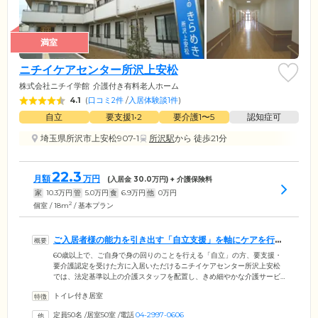
満室
ニチイケアセンター所沢上安松
株式会社ニチイ学館
介護付き有料老人ホーム
4.1
(
口コミ2件
/
入居体験談1件
)
自立
要支援1•2
要介護1〜5
認知症可
埼玉県所沢市上安松907-1
所沢駅
から 徒歩21分
22.3
月額
万円
(入居金
30.0
万円) + 介護保険料
家
10.3
万円
管
5.0
万円
食
6.9
万円
他
0
万円
2
個室 / 18m
/ 基本プラン
ご入居者様の能力を引き出す「自立支援」を軸にケアを行い
ます
60歳以上で、ご自身で身の回りのことを行える「自立」の方、要支援・
要介護認定を受けた方に入居いただけるニチイケアセンター所沢上安松
では、法定基準以上の介護スタッフを配置し、きめ細やかな介護サービ
スを提供しています。スタッフは24時間365日で常駐しており、食事・入
トイレ付き居室
浴・排泄をお手伝いする身体介助や、夜間も2時間おきに巡回して様子を
伺うなど、切れ目ない見守り体制を実現しています。ご入居者様が現在
定員50名
/
居室50室
/
電話
04-2997-0606