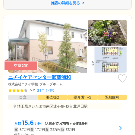
施設の詳細を見る
空室2室
ニチイケアセンター武蔵浦和
株式会社ニチイ学館
グループホーム
3.7
(
口コミ2件
)
自立
要支援2
要介護1〜5
認知症可
埼玉県さいたま市南区辻4-19-13
北戸田駅
15.6
月額
万円
(入居金
17.4
万円) + 介護保険料
家
8.7
万円
管
1.7
万円
食
3.9
万円
他
1.3
万円
個室 / プランA