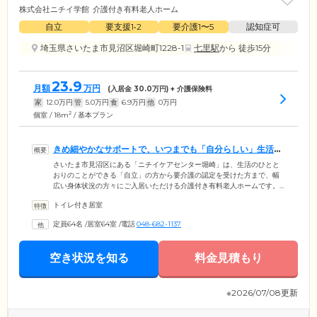
株式会社ニチイ学館
介護付き有料老人ホーム
自立
要支援1•2
要介護1〜5
認知症可
埼玉県さいたま市見沼区堀崎町1228-1
七里駅
から 徒歩15分
23.9
月額
万円
(入居金
30.0
万円) + 介護保険料
家
12.0
万円
管
5.0
万円
食
6.9
万円
他
0
万円
2
個室 / 18m
/ 基本プラン
きめ細やかなサポートで、いつまでも「自分らしい」生活を
お守りいたします
さいたま市見沼区にある「ニチイケアセンター堀崎」は、生活のひとと
おりのことができる「自立」の方から要介護の認定を受けた方まで、幅
広い身体状況の方々にご入居いただける介護付き有料老人ホームです。
日常生活全般や医療対応、バランスのとれたお食事、多彩なアクティビ
トイレ付き居室
ティまで多様なサービスをご提供。ご入居者様それぞれのライフスタイ
ルを尊重し、いつまでも「自分らしい」生活をお守りいたします。館内
定員64名
/
居室64室
/
電話
048-682-1137
はみなさまの安全に配慮したバリアフリー設計を採用。そのほか浴室に
はプライバシーに配慮した個浴と合わせて、寝たまま湯船につかれる機
械浴をご用意しました。お一人おひとりに合った入浴で、安らぎのひと
空き状況を知る
料金見積もり
ときをお楽しみください。
※2026/07/08更新