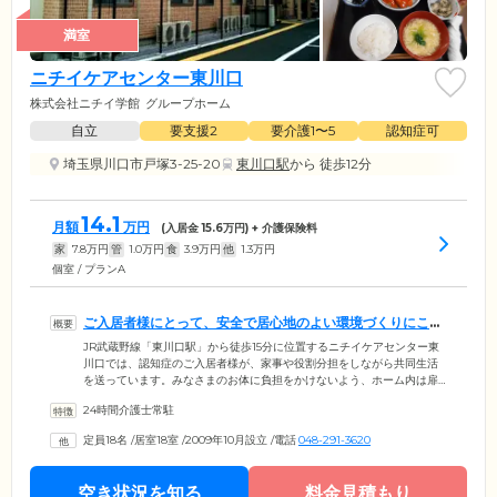
満室
ニチイケアセンター東川口
株式会社ニチイ学館
グループホーム
自立
要支援2
要介護1〜5
認知症可
埼玉県川口市戸塚3-25-20
東川口駅
から 徒歩12分
14.1
月額
万円
(入居金
15.6
万円) + 介護保険料
家
7.8
万円
管
1.0
万円
食
3.9
万円
他
1.3
万円
個室 / プランA
ご入居者様にとって、安全で居心地のよい環境づくりにこだ
わりました
JR武蔵野線「東川口駅」から徒歩15分に位置するニチイケアセンター東
川口では、認知症のご入居者様が、家事や役割分担をしながら共同生活
を送っています。みなさまのお体に負担をかけないよう、ホーム内は扉
の仕様、動線、音や光に配慮し、安全と居心地のよさを追求した設計で
24時間介護士常駐
す。お部屋は、プライバシーに配慮した、全室個室をご用意。浴室は介
助を受ける方の快適性を重視し、二方向からの介助に対応したユニット
定員18名
/
居室18室
/
2009年10月設立
/
電話
048-291-3620
バスを備えております。経験豊富な介護スタッフが、ご入居者様・ご家
族様の気持ちに寄り添いますので、ささいなことでも、どうぞお気軽に
ご相談ください。
空き状況を知る
料金見積もり