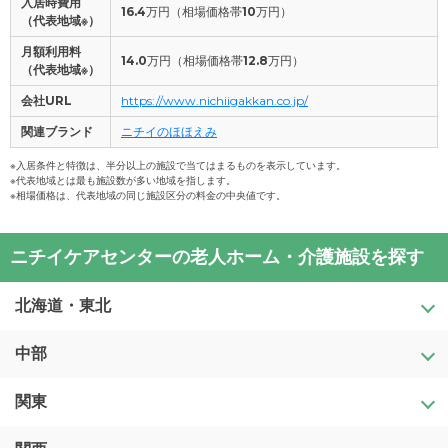
入居時費用
16.4
万円（相場価格帯
10
万円）
（代表地域※）
月額利用料
14.0
万円（相場価格帯
12.8
万円）
（代表地域※）
会社URL
https://www.nichiigakkan.co.jp/
関連ブランド
ニチイのほほえみ
※入居条件と特徴は、半分以上の施設で当てはまるものを表示しています。
※代表地域とは最も施設数が多い地域を指します。
※相場価格は、代表地域の同じ施設区分の料金の中央値です。
ニチイケアセンターの老人ホーム・介護施設を探す
北海道・東北
中部
北海道
青森県
関東
新潟県
岩手県