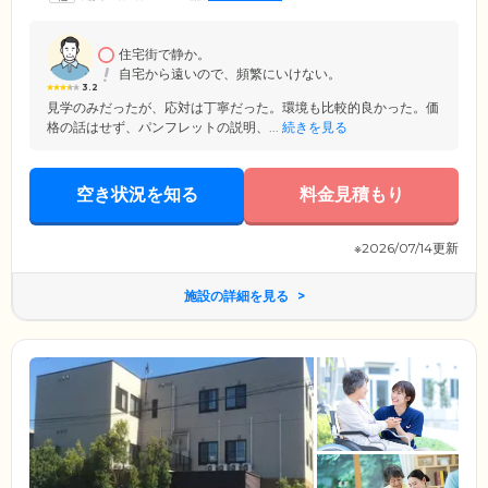
有する能力を最大限に引き出す自立支援を軸として、ご入居者様の立場
に寄り添い、個性や意思を尊重した適切なサービス提供に努めていま
す。
住宅街で静か。
自宅から遠いので、頻繁にいけない。
3.2
見学のみだったが、応対は丁寧だった。環境も比較的良かった。価
格の話はせず、パンフレットの説明、...
続きを見る
空き状況を知る
料金見積もり
※2026/07/14更新
施設の詳細を見る