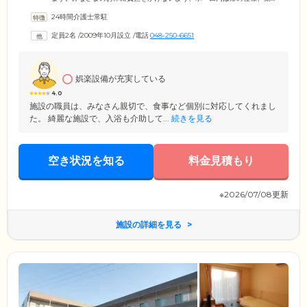
線、音や光に配慮し、安全と居心地のよさを追求した設計です。共有ス
24時間介護士常駐
ペースには畳のお部屋があり、ホッとくつろいでいただけます。浴室は
介助を受ける方の安全と快適性を重視し、二方向の介助に対応できるユ
定員2名
/
2009年10月設立
/
電話
048-250-6651
ニットバスを設置。リラックスして、癒しのひとときをお過ごしくださ
い。当ホームでは、ご入居者様のこれまでの生活リズムを尊重し、お一
人おひとりに合った介護ケアをご提供いたします。ささいなことでもお
気軽にご相談ください。
娯楽設備が充実している
4.0
施設の職員は、みなさん親切で、食事など個別に対応してくれまし
た。 綺麗な施設で、入浴も介助して...
続きを見る
空き状況を知る
料金見積もり
※2026/07/08更新
施設の詳細を見る