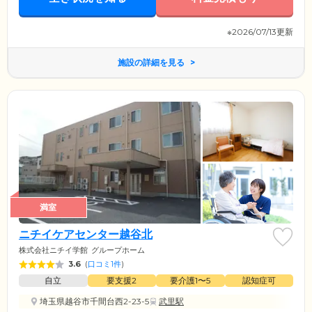
※2026/07/13更新
施設の詳細を見る
満室
ニチイケアセンター越谷北
株式会社ニチイ学館
グループホーム
3.6
(
口コミ1件
)
自立
要支援2
要介護1〜5
認知症可
埼玉県越谷市千間台西2-23-5
武里駅