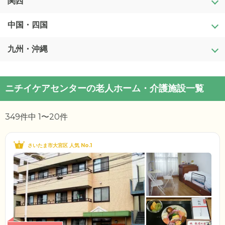
富山県
関西
茨城県
宮城県
石川県
栃木県
中国・四国
滋賀県
秋田県
福井県
群馬県
京都府
九州・沖縄
鳥取県
山形県
山梨県
埼玉県
大阪府
島根県
福岡県
ニチイケアセンターの老人ホーム・介護施設一覧
福島県
長野県
千葉県
兵庫県
岡山県
佐賀県
349件中 1〜20件
岐阜県
東京都
奈良県
広島県
長崎県
静岡県
神奈川県
和歌山県
山口県
熊本県
さいたま市大宮区 人気 No.1
愛知県
徳島県
大分県
三重県
香川県
宮崎県
愛媛県
鹿児島県