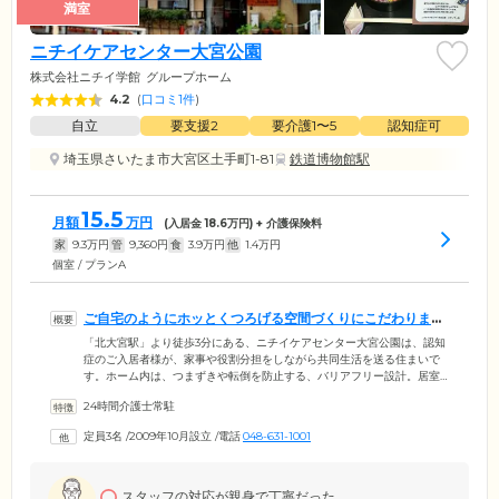
満室
高知県
沖縄県
ニチイケアセンター大宮公園
株式会社ニチイ学館
グループホーム
4.2
(
口コミ1件
)
自立
要支援2
要介護1〜5
認知症可
埼玉県さいたま市大宮区土手町1-81
鉄道博物館駅
15.5
月額
万円
(入居金
18.6
万円) + 介護保険料
家
9.3
万円
管
9,360
円
食
3.9
万円
他
1.4
万円
個室 / プランA
ご自宅のようにホッとくつろげる空間づくりにこだわりまし
た
「北大宮駅」より徒歩3分にある、ニチイケアセンター大宮公園は、認知
症のご入居者様が、家事や役割分担をしながら共同生活を送る住まいで
す。ホーム内は、つまずきや転倒を防止する、バリアフリー設計。居室
はおひとりの時間も大切にしていただくため、個室をご用意していま
24時間介護士常駐
す。共有スペースには畳のお部屋があるので、ご自宅のようにホッとく
つろぎながら、ご入居者様同士での会話をお楽しみください。浴室は、
定員3名
/
2009年10月設立
/
電話
048-631-1001
介助を受ける方の安全と快適さを最優先にし、二方向からの介助が可能
なユニットバスを設置しました。当ホームではみなさまの今までの生活
リズムを尊重し、お一人おひとりにとって快適な介護サービスをご提供
いたします。
スタッフの対応が親身で丁寧だった。