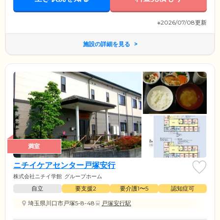
※2026/07/08更新
施設の詳細を見る
満室
ニチイケアセンター戸塚安行
株式会社ニチイ学館
グループホーム
自立
要支援2
要介護1〜5
認知症可
埼玉県川口市戸塚5-8-48
戸塚安行駅