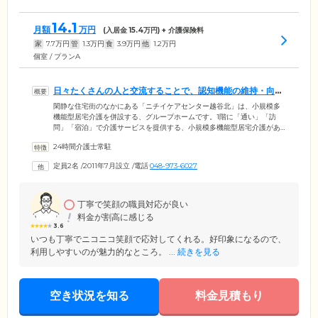
14.1
月額
万円
(入居金
15.4
万円) + 介護保険料
家
7.7
万円
管
1.3
万円
食
3.9
万円
他
1.2
万円
個室 / プランA
日々たくさんの人と交流することで、認知機能の維持・向上
を目指しています
閑静な住宅街のなかにある「ニチイケアセンター越谷北」は、小規模多
機能型居宅介護を併設する、グループホームです。1階に「通い」「訪
問」「宿泊」で介護サービスを提供する、小規模多機能型居宅介護があ
り、日々地域に暮らす高齢のみなさまが集います。一緒にレクリエーシ
24時間介護士常駐
ョンを楽しむこともあり、たくさんの人と交流することで脳を活性化
し、認知機能の維持・向上を目指せます。アットホームで笑顔がいっぱ
定員2名
/
2011年7月設立
/
電話
048-973-6027
いのグループホームで、楽しい毎日をお過ごしください。施設は、東武
伊勢崎線「せんげん台」駅から徒歩12分。お車でも、東京外環自動車道
「草加I.C」から13分と、お立ち寄りやすい立地です。
丁寧で笑顔の職員対応が良い
料金が割高に感じる
3.6
いつも丁寧でニコニコ笑顔で応対してくれる。好印象になるので、
利用しやすいのが魅力的なところ。 ...
続きを見る
空き状況を知る
料金見積もり