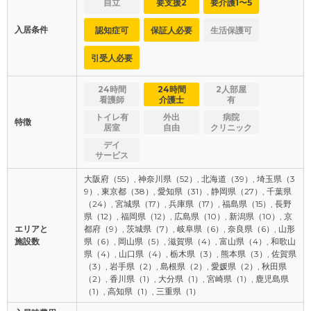
自立
要支援2
要介護1〜5
入居条件
認知症可
保証人必要
生活保護可
引受人必要
24時間
24時間
2人部屋
看護師
介護士
有
トイレ有
外出
病院
特徴
居室
自由
クリニック
デイ
サービス
大阪府（55）, 神奈川県（52）, 北海道（39）, 埼玉県（3
9）, 東京都（38）, 愛知県（31）, 静岡県（27）, 千葉県
（24）, 宮城県（17）, 兵庫県（17）, 福島県（15）, 長野
県（12）, 福岡県（12）, 広島県（10）, 新潟県（10）, 京
エリアと
都府（9）, 茨城県（7）, 岐阜県（6）, 奈良県（6）, 山形
施設数
県（6）, 岡山県（5）, 滋賀県（4）, 富山県（4）, 和歌山
県（4）, 山口県（4）, 栃木県（3）, 熊本県（3）, 佐賀県
（3）, 岩手県（2）, 島根県（2）, 愛媛県（2）, 秋田県
（2）, 香川県（1）, 大分県（1）, 宮崎県（1）, 鹿児島県
（1）, 高知県（1）, 三重県（1）