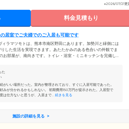
※2026/07/21
る
料金見積もり
めの居室でご夫婦でのご入居も可能です
ヴィラマツモトは、熊本市南区野田にあります。加勢川と緑側には
びりした生活を実現できます。あたたかみのある色合いの外観でま
てのお部屋が、南向きです。トイレ・浴室・ミニキッチンを完備した
ース。車いすでのご利用にも、対応しています。プライベートなお
部屋は、ご夫婦でのご入居も可能です。大食堂や共用の浴室もあ
った
い刺激のある毎日を送っていただけます。
い
続がいい場所だった。室内が整理されており、すぐに入居可能であった。
好みが分かれるかもしれない。 初期費用150万円が提示された。入居型で
度は仕方ないと思うが、入居まで...
続きを見る
施設の詳細を見る