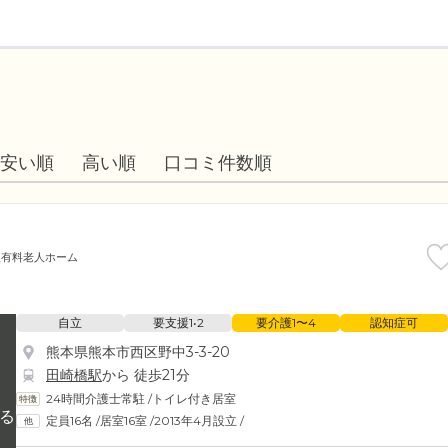
安い順
高い順
口コミ件数順
型有料老人ホーム
自立
要支援1•2
要介護1〜4
認知症可
熊本県熊本市西区野中3-3-20
田崎橋駅
から 徒歩21分
24時間介護士常駐
/
トイレ付き居室
定員16名
/
居室16室
/
2013年4月設立
/