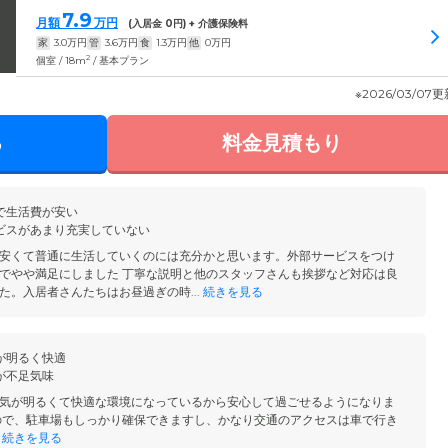
7.9
月額
万円
(入居金
0
円) + 介護保険料
家
3.0
万円
管
3.6
万円
食
1.3
万円
他
0
万円
2
個室 / 18m
/ 基本プラン
※2026/03/07
る
料金見積もり
で生活費が安い
ビスがあまり充実していない
安くて普通に生活していくのには充分かと思います。外部サービスをつけ
でやや満足にしました 丁寧な説明と他のスタッフさんも挨拶など対応は良
た。入居者さんたちはお昼過ぎの時...
続きを見る
が明るく快適
が不足気味
気が明るくて快適な環境になっているから安心して過ごせるようになりま
ので、駐車場もしっかり確保できますし、かなり交通のアクセスは車で行き
続きを見る