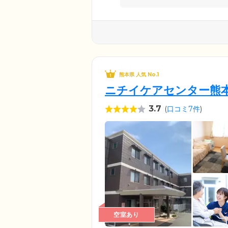
熊本県 人気 No.1
ニチイケアセンター熊
3.7
(
口コミ7件
)
空室あり