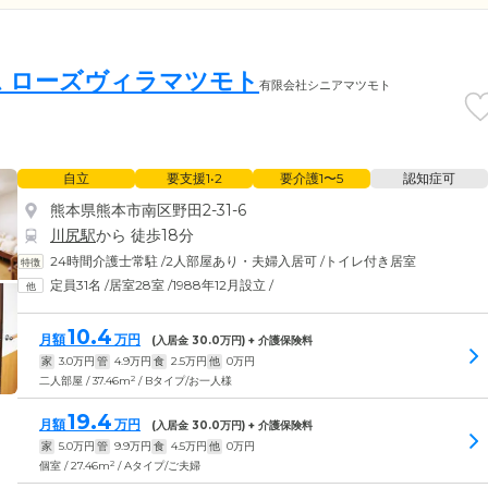
 ローズヴィラマツモト
有限会社シニアマツモト
自立
要支援1•2
要介護1〜5
認知症可
熊本県熊本市南区野田2-31-6
川尻駅
から 徒歩18分
24時間介護士常駐
/
2人部屋あり・夫婦入居可
/
トイレ付き居室
定員31名
/
居室28室
/
1988年12月設立
/
10.4
月額
万円
(入居金
30.0
万円) + 介護保険料
家
3.0
万円
管
4.9
万円
食
2.5
万円
他
0
万円
2
二人部屋 / 37.46m
/ Bタイプ/お一人様
19.4
月額
万円
(入居金
30.0
万円) + 介護保険料
家
5.0
万円
管
9.9
万円
食
4.5
万円
他
0
万円
2
個室 / 27.46m
/ Aタイプ/ご夫婦