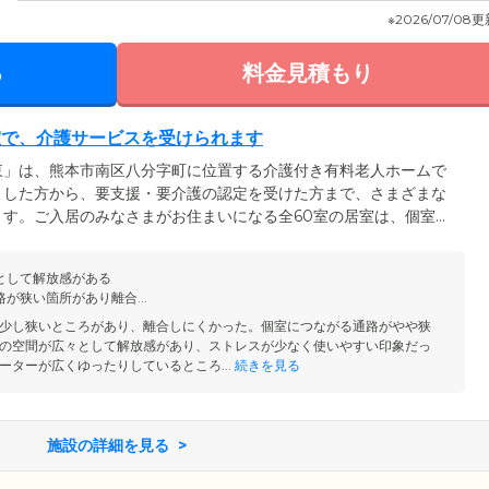
※2026/07/08
る
料金見積もり
室で、介護サービスを受けられます
東」は、熊本市南区八分字町に位置する介護付き有料老人ホームで
」した方から、要支援・要介護の認定を受けた方まで、さまざまな
す。ご入居のみなさまがお住まいになる全60室の居室は、個室で
シーの保たれた空間で、必要な介護サービスを受けながら生活を送
洗面台のほか、エアコンを設置。1年をとおして快適な気温でお過ご
として解放感がある
は完全バリアフリー設計を採用。各所に手すりを取り付けているの
が狭い箇所があり離合...
さい。
少し狭いところがあり、離合しにくかった。個室につながる通路がやや狭
の空間が広々として解放感があり、ストレスが少なく使いやすい印象だっ
ーターが広くゆったりしているところ...
続きを見る
施設の詳細を見る