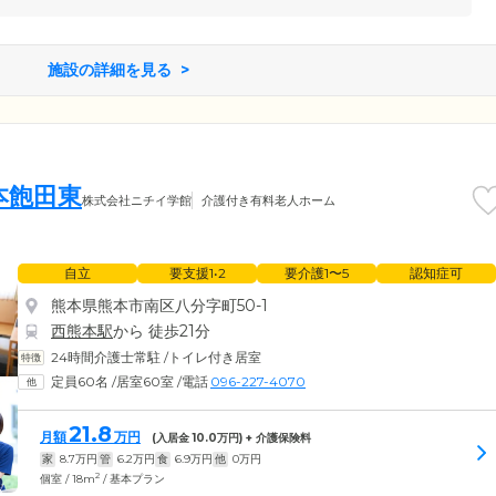
施設の詳細を見る
本飽田東
株式会社ニチイ学館
介護付き有料老人ホーム
自立
要支援1•2
要介護1〜5
認知症可
熊本県熊本市南区八分字町50-1
西熊本駅
から 徒歩21分
24時間介護士常駐
/
トイレ付き居室
定員60名
/
居室60室
/
電話
096-227-4070
21.8
月額
万円
(入居金
10.0
万円) + 介護保険料
家
8.7
万円
管
6.2
万円
食
6.9
万円
他
0
万円
2
個室 / 18m
/ 基本プラン