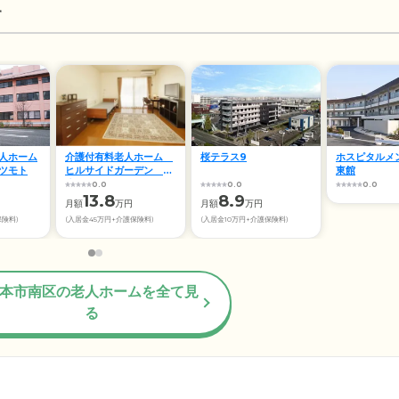
す
人ホーム
介護付有料老人ホーム
桜テラス9
ホスピタルメ
ツモト
ヒルサイドガーデン 山
東館
吹
0.0
0.0
0.0
13.8
8.9
円
月額
万円
月額
万円
保険料)
(入居金45万円+介護保険料)
(入居金10万円+介護保険料)
本市南区の老人ホームを全て見
る