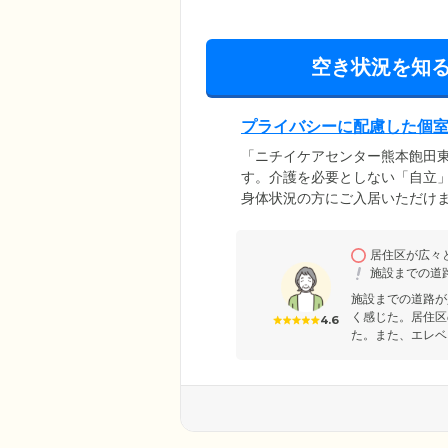
空き状況を知
プライバシーに配慮した個
「ニチイケアセンター熊本飽田
す。介護を必要としない「自立
身体状況の方にご入居いただけま
ご用意いたしました。プライバ
れます。各居室には、トイレ、
居住区が広々
しいただけます。また、建物内
施設までの道路
で、足腰の弱い方もご安心くだ
施設までの道路が
く感じた。居住区
4.6
た。また、エレベ