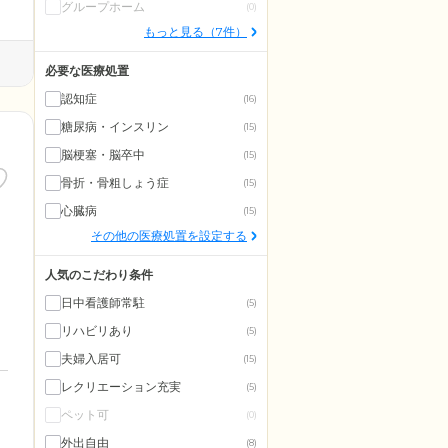
グループホーム
(0)
もっと見る（7件）
必要な医療処置
認知症
(16)
糖尿病・インスリン
(15)
脳梗塞・脳卒中
(15)
骨折・骨粗しょう症
(15)
心臓病
(15)
その他の医療処置を設定する
人気のこだわり条件
日中看護師常駐
(5)
リハビリあり
(5)
夫婦入居可
(15)
レクリエーション充実
(5)
ペット可
(0)
外出自由
(8)