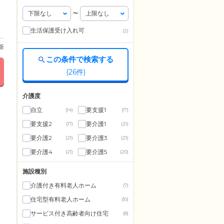
〜
生活保護受け入れ可
(2)
更新
この条件で検索する
(
26
件)
介護度
自立
要支援1
(14)
(17)
要支援2
要介護1
(17)
(21)
要介護2
要介護3
(21)
(21)
要介護4
要介護5
(21)
(20)
施設種別
介護付き有料老人ホーム
(7)
住宅型有料老人ホーム
(10)
サービス付き高齢者向け住宅
(8)