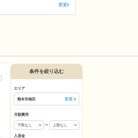
変更
条件を絞り込む
エリア
変更
熊本市南区
月額費用
〜
入居金