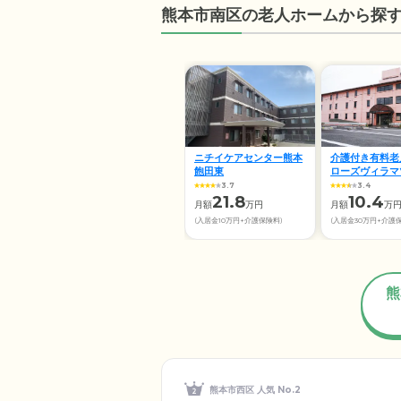
熊本市南区の老人ホームから探
ニチイケアセンター熊本
介護付き有料老
飽田東
ローズヴィラマ
3.7
3.4
21.8
10.4
月額
万円
月額
万
(入居金10万円+介護保険料)
(入居金30万円+介護
熊
熊本市西区 人気 No.2