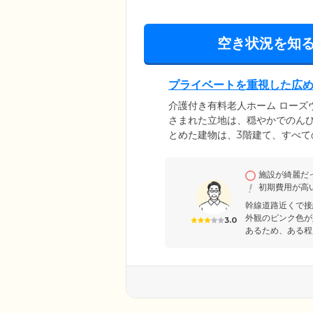
空き状況を知
プライベートを重視した広
介護付き有料老人ホーム ローズ
さまれた立地は、穏やかでのん
とめた建物は、3階建て、すべ
居室は、ゆったりと広めのスペ
時間も大切にしていただけるお
施設が綺麗だ
り、こもりきりの生活にならな
初期費用が高
幹線道路近くで接
外観のピンク色が
3.0
あるため、ある程