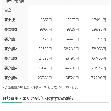
者生活介護
自立
-
-
-
要支援1
5831円
11663円
17494円
要支援2
9964円
19929円
29893円
要介護1
17238円
34475円
51713円
要介護2
19352円
38704円
58056円
要介護3
21595円
43190円
64785円
要介護4
23646円
47291円
70937円
要介護5
25760円
51520円
77280円
※ 介護報酬の1単位は人件費率45%として計算しています。
月額費用・エリアが近いおすすめの施設