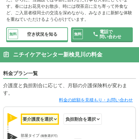
す。春にはお花見やお散歩、時には喫茶店に立ち寄って外食な
ど、ご入居者様同士の交流を深めながら、みなさまに新鮮な体験
を重ねていただけるよう心がけています。
電話で
空き状況を知る
無料
無料
問い合わせ
ニチイケアセンター新検見川の料金
料金プラン一覧
介護度と負担割合に応じて、月額の介護保険料が変わま
す。
料金の総額を見積もり・お問い合わせ
1
部屋タイプ
(複数選択可)
2