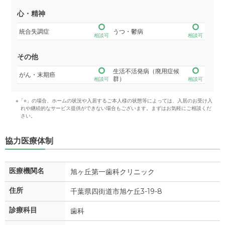
心・精神
統合失調症
うつ・鬱病
相談可
相談可
その他
生活不活発病（廃用症候
がん・末期癌
群）
相談可
相談可
※「○」の場合、ホームの状況や入居するご本人様の状態等によっては、入居のお受け入
れや継続的なサービス提供ができない場合もございます。まずはお気軽にご相談くだ
さい。
協力医療体制
医療機関名
旭ヶ丘第一歯科クリニック
住所
千葉県四街道市旭ケ丘3-19-8
診療科目
歯科