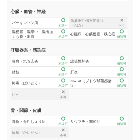
心臓・血管・神経
筋萎縮性側索硬化症
パーキンソン病
（ALS）
相談可
不可
脳梗塞・脳卒中・脳出血・
心臓病・心筋梗塞・狭心症
くも膜下出血
相談可
相談可
呼吸器系・感染症
喘息・気管支炎
誤嚥性肺炎
相談可
相談可
結核
肝炎
相談可
相談可
MRSA（ブドウ球菌感染
梅毒（ばいどく）
症）
相談可
相談可
HIV
不可
骨・関節・皮膚
骨折・骨粗しょう症
リウマチ・関節症
相談可
相談可
疥癬（かいせん）
不可