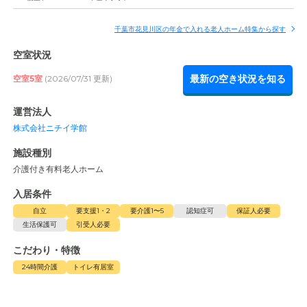
千葉市花見川区の年金で入れる老人ホーム特集から探す
空室状況
最新の空き状況を知る
空室5室
(2026/07/31 更新)
運営法人
株式会社ニチイ学館
施設種別
介護付き有料老人ホーム
入居条件
自立
要支援1・2
要介護1〜5
認知症可
保証人必要
生活保護可
引受人必要
こだわり・特徴
24時間介護
トイレ有居室