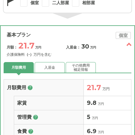
個室
二人部屋
相部屋
基本プラン
個室
21.7
30
月額：
入居金：
万円
万円
介護保険料
（-）
万円を含む
その他費用
月額費用
入居金
補足情報
21.7
月額費用
?
万円
9.8
家賃
万円
5
管理費
?
万円
6.9
食費
?
万円