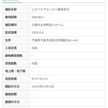
施設名称
ニチイケアセンター新検見川
敷地面積
1565.58㎡
施設種別
介護付き有料老人ホーム
延床面積
2296.0㎡
住所
千葉県千葉市花見川区畑町662-442
入居定員
65名
建物構造階数
-
居室総数
65室
地上階・地下階
-
居室面積
19.0〜19.0㎡
開設年月日
2009年10月01日
建物形態
-
建築年月日
-