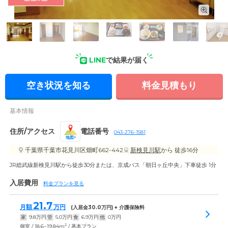
受付・エントランス: エントランス内にはソファもご用意。ご
入居者様同士やご家族様との歓談や、休憩などにご利用いただ
けます。
LINE
で結果が届く
空き状況を知る
料金見積もり
基本情報
住所/アクセス
電話番号
043-276-1581
地図
千葉県千葉市花見川区畑町662-442
新検見川駅
から 徒歩16分
JR総武線新検見川駅から徒歩30分または、京成バス「朝日ヶ丘中央」下車徒歩 1分
入居費用
料金プランを見る
21.7
月額
万円
(入居金
30.0
万円) + 介護保険料
家
9.8
万円
管
5.0
万円
食
6.9
万円
他
0
万円
2
個室 / 18.6~19.84m
/ 基本プラン