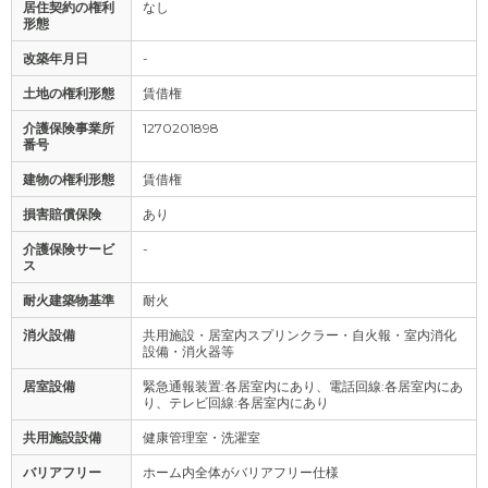
居住契約の権利
なし
形態
改築年月日
-
土地の権利形態
賃借権
介護保険事業所
1270201898
番号
建物の権利形態
賃借権
損害賠償保険
あり
介護保険サービ
-
ス
耐火建築物基準
耐火
消火設備
共用施設・居室内スプリンクラー・自火報・室内消化
設備・消火器等
居室設備
緊急通報装置:各居室内にあり、電話回線:各居室内にあ
り、テレビ回線:各居室内にあり
共用施設設備
健康管理室・洗濯室
バリアフリー
ホーム内全体がバリアフリー仕様