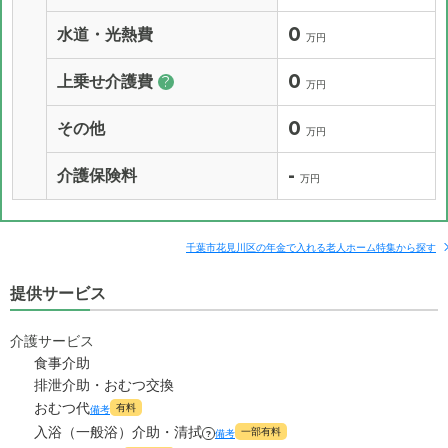
0
水道・光熱費
万円
0
上乗せ介護費
?
万円
0
その他
万円
-
介護保険料
万円
千葉市花見川区の年金で入れる老人ホーム特集から探す
提供サービス
介護サービス
食事介助
排泄介助・おむつ交換
おむつ代
有料
備考
入浴（一般浴）介助・清拭
一部有料
備考
?