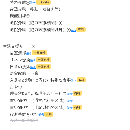
特浴介助
一部有料
備考
?
身辺介助（移動・着替え等）
機能訓練
?
通院介助（協力医療機関）
?
通院介助（協力医療機関以外）
有料
備考
?
生活支援サービス
居室清掃
一部有料
備考
リネン交換
一部有料
備考
日常の洗濯
一部有料
備考
居室配膳・下膳
入居者の嗜好に応じた特別な食事
有料
備考
おやつ
理美容師による理美容サービス
有料
備考
買い物代行（通常の利用区域）
備考
買い物代行（上記以外の区域）
有料
備考
役所手続き代行
有料
備考
金銭・貯金管理