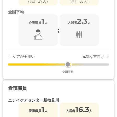
（合計 27人）
（合計 65人）
全国平均
1
2.3
介護職員
人
入居者
人
:
← ケアが手厚い
元気な方向け →
全国平均
看護職員
ニチイケアセンター新検見川
1
16.3
看護職員
人
入居者
人