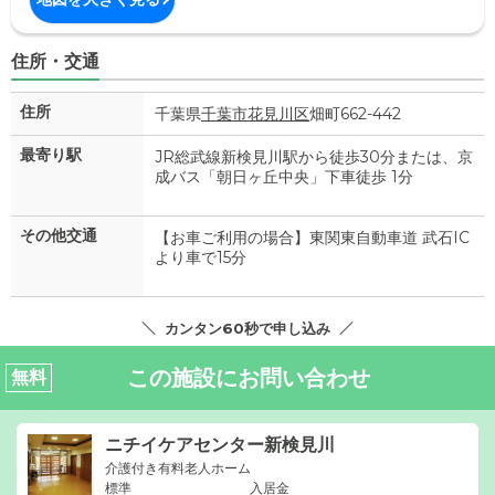
住所・交通
住所
千葉県
千葉市花見川区
畑町662-442
最寄り駅
JR総武線新検見川駅から徒歩30分または、京
成バス「朝日ヶ丘中央」下車徒歩 1分
その他交通
【お車ご利用の場合】東関東自動車道 武石IC
より車で15分
カンタン60秒で申し込み
この施設にお問い合わせ
無料
ニチイケアセンター新検見川
介護付き有料老人ホーム
標準
入居金