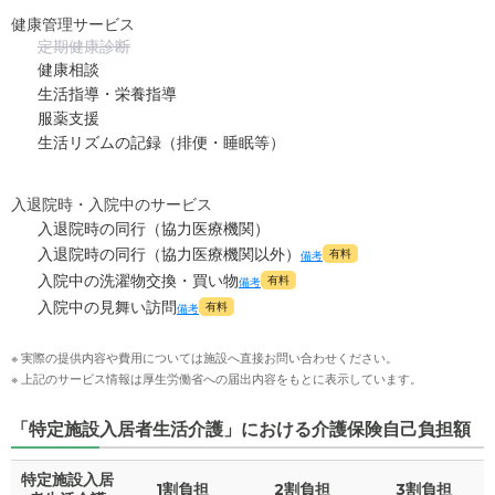
健康管理サービス
定期健康診断
健康相談
生活指導・栄養指導
服薬支援
生活リズムの記録（排便・睡眠等）
入退院時・入院中のサービス
入退院時の同行（協力医療機関）
入退院時の同行（協力医療機関以外）
有料
備考
入院中の洗濯物交換・買い物
有料
備考
入院中の見舞い訪問
有料
備考
※ 実際の提供内容や費用については施設へ直接お問い合わせください。
※ 上記のサービス情報は厚生労働省への届出内容をもとに表示しています。
「特定施設入居者生活介護」における介護保険自己負担額
特定施設入居
1割負担
2割負担
3割負担