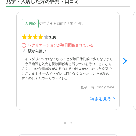
見学・入居した方の評判・口コミ
女性 / 80代前半 / 要介護2
入居済
3.8
レクリエーションが毎日開催されている
駅から遠い
トイレが1人でいけなくなることが毎日休刊的に多くなりまし
て今回施設を入会を親族関係者と話し合いを待つことになり
近くにいい介護施設があるのを見つけ入かいいたした次第で
ございますり 一人でトイレに行かなくなったことを施設の
方々のしえんで一人でトイレ...
投稿日時：2023/10/04
続きを見る