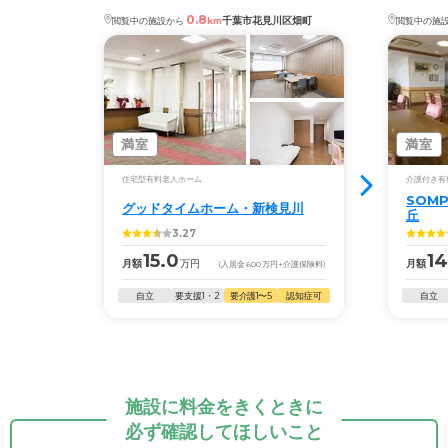
0.8
千葉市花見川区畑町
閲覧中の施設から
km
閲覧中の施
満室
満室
住宅型有料老人ホーム
介護付き有
SOM
グッドタイムホーム・新検見川
丘
3.27
15.0
14
月額
万円
月額
(入居金
600
万円
+介護保険料)
自立
要支援1・2
要介護1〜5
認知症可
自立
施設に料金をきくときに
必ず確認してほしいこと