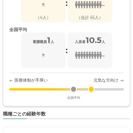
:
...
（4人）
（合計 65人）
全国平均
1
10.5
看護職員
人
入居者
人
:
...
← 医療体制が手厚い
元気な方向け →
全国平均
職種ごとの経験年数