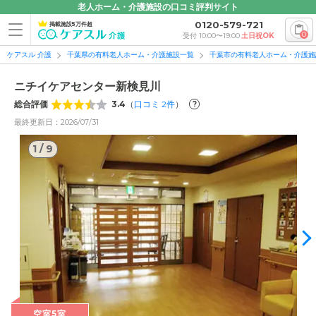
老人ホーム・介護施設の口コミ評判サイト
0120-579-721
掲載施設5万件超
0
受付 10:00〜19:00
土日祝OK
ケアスル 介護
千葉県の有料老人ホーム・介護施設一覧
千葉市の有料老人ホーム・介護施
ニチイケアセンター新検見川
総合評価
3.4
（
口コミ
2
件
）
?
最終更新日：2026/07/31
1
/
9
1
/
9
空室5室