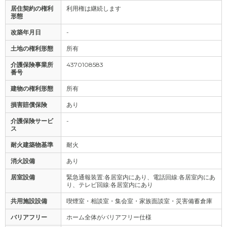
居住契約の権利
利用権は継続します
形態
改築年月日
-
土地の権利形態
所有
介護保険事業所
4370108583
番号
建物の権利形態
所有
損害賠償保険
あり
介護保険サービ
-
ス
耐火建築物基準
耐火
消火設備
あり
居室設備
緊急通報装置:各居室内にあり、電話回線:各居室内にあ
り、テレビ回線:各居室内にあり
共用施設設備
喫煙室・相談室・集会室・家族面談室・災害備蓄倉庫
バリアフリー
ホーム全体がバリアフリー仕様