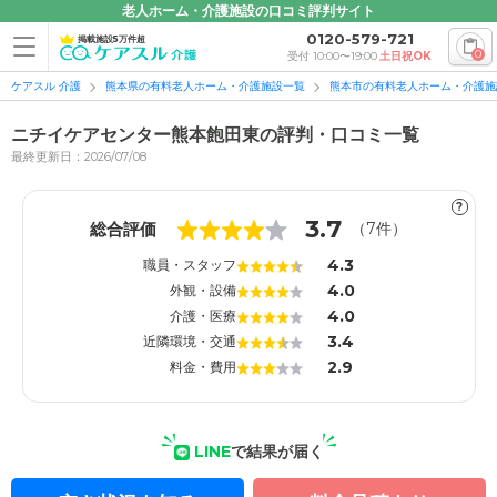
老人ホーム・介護施設の口コミ評判サイト
0120-579-721
掲載施設5万件超
0
受付 10:00〜19:00
土日祝OK
ケアスル 介護
熊本県の有料老人ホーム・介護施設一覧
熊本市の有料老人ホーム・介護施
ニチイケアセンター熊本飽田東の評判・口コミ一覧
最終更新日：2026/07/08
?
1
1
3.7
総合評価
（
7
件）
4.3
職員・スタッフ
4.0
外観・設備
4.0
介護・医療
3.4
近隣環境・交通
2.9
料金・費用
LINE
で結果が届く