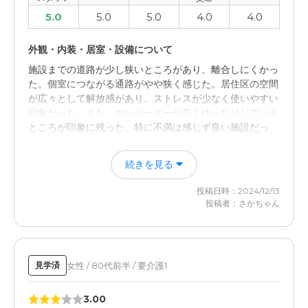
5.0
5.0
5.0
4.0
4.0
外観・内装・居室・設備について
施設までの道路が少し狭いところがあり、離合しにくかっ
た。個室につながる通路がやや狭く感じた。居住区の空間
が広々として解放感があり、ストレスが少なく使いやすい
印象だった。また、エレベーターが広くゆったりしている
ところが印象に残った。特に不満は感じず良い施設だっ
た。
続きを見る
投稿日時：2024/12/13
投稿者：さかちゃん
女性 / 80代前半 / 要介護1
見学済
3.00