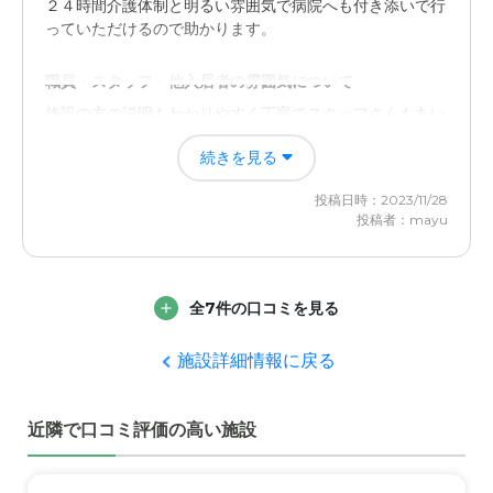
２４時間介護体制と明るい雰囲気で病院へも付き添いで行
簡単にアクセスできることですね！例えば、駅やバス停が
っていただけるので助かります。
近くにあったり、高速道路の出口が近くにあったりする
と、便利ですよね。
職員・スタッフ・他入居者の雰囲気について
施設の方の説明もわかりやすく丁寧でスタッフさんもあい
料金費用について
さつがきちんと出来ていました。
安ければやすいだけいい、しかしそれではサービスが落ち
続きを見る
ては本末転倒やれやれでも安ければやすいだけいい。
外観・内装・居室・設備について
投稿日時：2023/11/28
施設の中は明るく掃除も行き届いており設備も充実してい
投稿者：mayu
ていい環境なので暮らしやすいと思いました。
介護医療サービスについて
全7件の口コミを見る
介護医療サービスは家族があまりかかわらずに施設の方で
していただけるのと看護士さんとの連携でサポートしてい
施設詳細情報に戻る
ただけるので助かります
近隣環境や交通アクセスについて
近隣で口コミ評価の高い施設
少し街中から離れておりバスの便も不便で通うには大変そ
うですが周りは静かで過ごしやすいかと思いました。