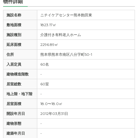
物件詳細
施設名称
ニチイケアセンター熊本飽田東
敷地面積
1823.17㎡
施設種別
介護付き有料老人ホーム
延床面積
2296.89㎡
住所
熊本県熊本市南区八分字町50-1
入居定員
60名
建物構造階数
-
居室総数
60室
地上階・地下階
-
居室面積
18.0〜18.0㎡
開設年月日
2012年03月31日
建物形態
-
建築年月日
-