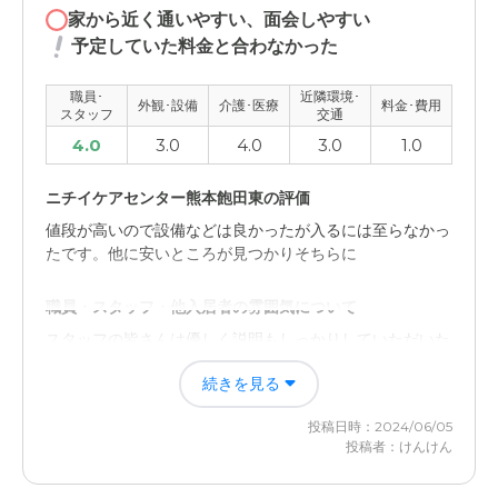
家から近く通いやすい、面会しやすい
予定していた料金と合わなかった
職員･
近隣環境･
外観･設備
介護･医療
料金･費用
スタッフ
交通
4.0
3.0
4.0
3.0
1.0
ニチイケアセンター熊本飽田東の評価
値段が高いので設備などは良かったが入るには至らなかっ
たです。他に安いところが見つかりそちらに
職員・スタッフ・他入居者の雰囲気について
スタッフの皆さんは優しく説明もしっかりしていただいた
記憶があります。ただご縁がありません
続きを見る
外観・内装・居室・設備について
投稿日時：2024/06/05
綺麗でしたがあまり覚えていません。何年も前だったの
投稿者：けんけん
で、とにかく急いでいたので値段がメイン