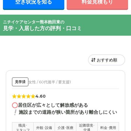
空き状況を知る
料金見積もり
ニチイケアセンター熊本飽田東の
見学・入居した方の評判・口コミ
女性 / 60代後半 / 要支援1
見学済
4.60
居住区が広々として解放感がある
施設までの道路が狭い箇所があり離合しにくい
職員･
近隣環境･
外観･設備
介護･医療
料金･費用
スタッフ
交通