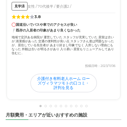
女性 / 70代後半 / 要介護2 /
見学済
料金費用について
3.8
少し料金設定は高いかと思いましたがいろんなサービスを
国道沿いでバスや車でのアクセスが良い
考えると他の施設と比べると納得しています。
既存の入居者の印象があまり良くなかった
地域で定評ある病院が 運営していた スタッフが充実していた 居室は古い
が 清潔感があった 交通の便利性が良い点 スタッフさん達は問題なかった
が、居住している先住者が あまり好まし印象でなく 入所しない理由にも
なった 外観は古いが明るさがあり 入り易い 居室もリニューアルしてあり
住むに...
投稿日時：2023/11/06
介護付き有料老人ホーム ロー
ズヴィラマツモトの口コミ・
評判を見る
月額費用・エリアが近いおすすめの施設