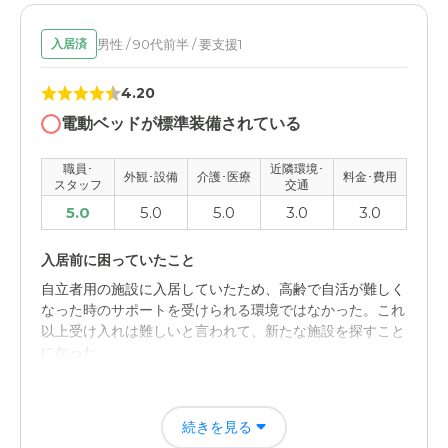
介護医療サービスについて
男性 / 90代前半 / 要支援1
入居済
何年も前のことで覚えておりません。サービスはしっかり
していた記憶がありますが…
4.20
近隣環境や交通アクセスについて
電動ベッドが標準装備されている
家からは近いので通いやすい、面会しやすい利点はありま
職員･
近隣環境･
した。ただ料金があいませんでした
外観･設備
介護･医療
料金･費用
スタッフ
交通
5.0
5.0
5.0
3.0
3.0
料金費用について
予定していた料金とは合いませんでした。なのでお断りし
入居前に困っていたこと
た次第でした。すみません…
自立者用の施設に入居していたため、高齢で自活が難しく
なった時のサポートを受けられる環境ではなかった。これ
以上受け入れは難しいと言われて、新たな施設を探すこと
になった。
入居後どうなったか？
続きを見る
日常生活のサポート体制は万全で、安心して任せられる。