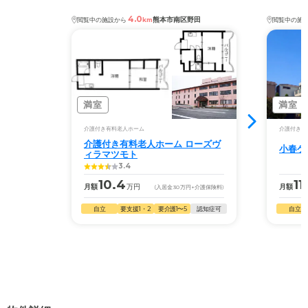
4.0
熊本市南区野田
閲覧中の施設から
km
閲覧中の施
満室
満室
介護付き有料老人ホーム
介護付き有
介護付き有料老人ホーム ローズヴ
小春ケ
ィラマツモト
3.4
10.4
11
月額
万円
月額
(入居金
30
万円
+介護保険料)
自立
要支援1・2
要介護1〜5
認知症可
自立