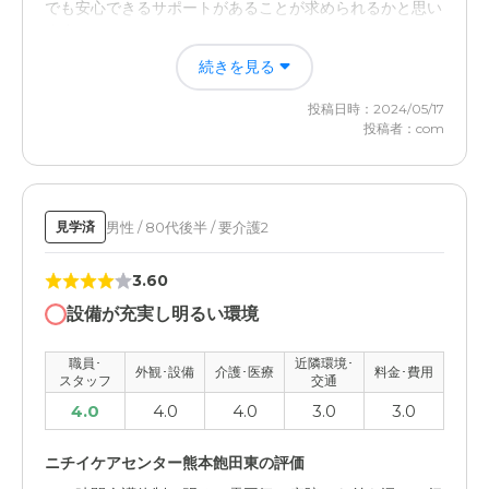
でも安心できるサポートがあることが求められるかと思い
現在は要支援１であるが介護度合いが上がって行っても対
ます。
応できる職員体制ができている。また提携医療機関との連
携が取れており、安心できる。
続きを見る
職員・スタッフ・他入居者の雰囲気について
近隣環境や交通アクセスについて
投稿日時：2024/05/17
心からの愛情を持って接することが大切です。また、適切
投稿者：com
な介護技術の習得や、コミュニケーション能力も必要で
バイパス沿いの立地で交通の便は良いが、家族の家からは
す。あとは、患者さんの身の回りの世話を丁寧に行うこと
車で４０分ほどかかり、やや遠いと感じる。
が求める。
料金費用について
男性 / 80代後半 / 要介護2
見学済
外観・内装・居室・設備について
フルサービスの施設であり、サービスの対価としては納得
1. 設備の清潔さ 2. 設備のバリアフリー性 3. 設備の安全性
できるものの、誰でも気軽に利用できる金額ではないと思
3.60
4. 設備の快適性 5. 設備の利便性
う。
設備が充実し明るい環境
介護医療サービスについて
職員･
近隣環境･
外観･設備
介護･医療
料金･費用
1. 質の高いサービス 2. 丁寧な対応とコミュニケーション
スタッフ
交通
3. 安心できるサポート体制 4. 料金が適正であること 5. 利
4.0
4.0
4.0
3.0
3.0
用者の生活スタイルに合わせた柔軟なサービス内容
ニチイケアセンター熊本飽田東の評価
近隣環境や交通アクセスについて