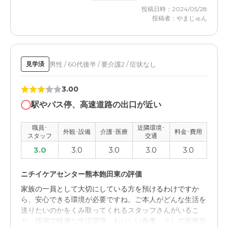
但し、施設外への外出は家族同伴者がいる場合のみで、本
投稿日時：2024/05/28
人の意思で自由行動はできない。本人はこの点にストレス
投稿者：やまじゅん
を感じている。
ニチイケアセンター熊本飽田東の評価
未だ面会は予約制なところ、日曜日の外出ができないとこ
男性 / 60代後半 / 要介護2 / 症状なし
見学済
ろなどは、やや不満に感じるが、職員のサポート体制には
満足している。
3.00
駅やバス停、高速道路の出口が近い
職員・スタッフ・他入居者の雰囲気について
常駐の看護師もいてくれて、職員の数も多く、バタバタし
職員･
近隣環境･
外観･設備
介護･医療
料金･費用
たところがない。他の入居者も温厚な方がほとんどで、ト
スタッフ
交通
ラブル等もない。
3.0
3.0
3.0
3.0
3.0
外観・内装・居室・設備について
ニチイケアセンター熊本飽田東の評価
最初から電動ベッドが備え置き。廊下は広く明るく、手す
家族の一員として大切にしている方を預けるわけですか
りが全ての側面に配備されている。
ら、安心できる環境が必要ですね。ご本人がどんな生活を
送りたいのかをくみ取ってくれるスタッフさんがいるこ
介護医療サービスについて
と、清潔で快適な生活環境、おいしい食事、そして医療面