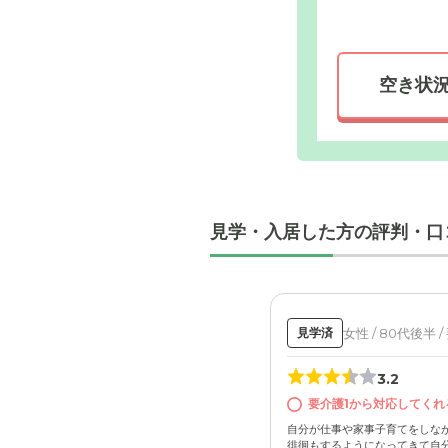
空き状
外観: 静
いすの方
見学・入居した方の評判・口
女性 / 80代後半 
見学済
3.2
要介護1から対応してくれ
自分が仕事や家事子育てをしな
徘徊もするようになってきて自分