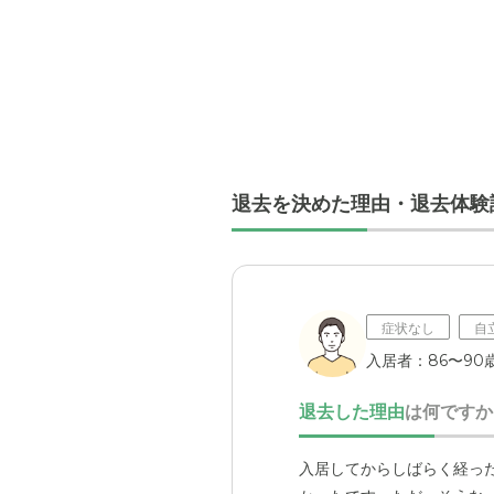
退去を決めた理由・退去体験
症状なし
自
入居者：86〜90歳
退去した理由
は何ですか
入居してからしばらく経っ