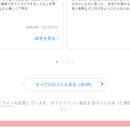
を確保できてイライラすることなく日常
がダメになると思った。 自宅で介護す
さん優しくて明る...
達と食事などに行けるようになり心にゆとり
投稿日時：2023/10/04
続きを見る
すべての口コミを見る（全5件）
ドライン
を設置しています。ガイドラインに違反する口コミがあった場
い。