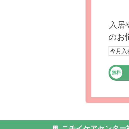
入居
のお
今月入
無料
ニチイケアセンター