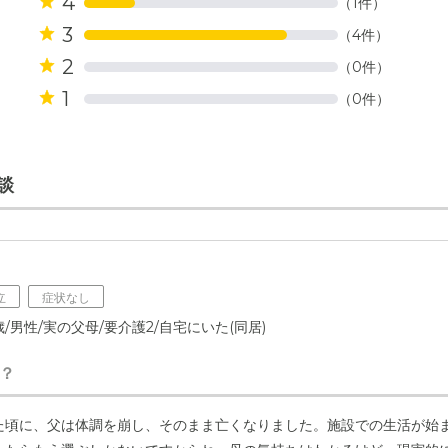
4
（1件）
3
（4件）
2
（0件）
1
（0件）
談
立
症状なし
/男性/実の父母/要介護2/自宅にいた(同居)
？
た頃に、父は体調を崩し、そのまま亡くなりました。施設での生活が始