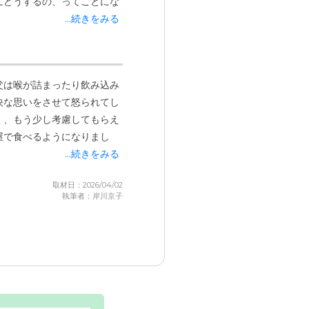
にどうするの、ってことにな
...続きをみる
父は喉が詰まったり飲み込み
快な思いをさせて怒られてし
く、もう少し考慮してもらえ
屋で食べるようになりまし
...続きをみる
取材日：2026/04/02
執筆者：岸川京子