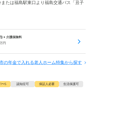
0分または福島駅東口より福島交通バス「丑子
円) + 介護保険料
万円
市の年金で入れる老人ホーム特集から探す
1〜5
認知症可
保証人必要
生活保護可