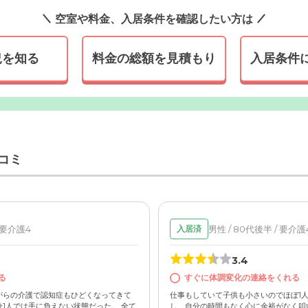
空室や料金、入居条件を確認したい方は
況を知る
料金の総額を見積もり
入居条件
かな住宅地にある落ち着いた外観の建物です。玄関口のスペース
でも無理なく出入りができます。
コミ
/ 要介護4
男性 / 80代後半 / 要介護
入居済
3.4
る
すぐに体調変化の連絡をくれる
がらの介護で認知症もひどくなってきて
仕事もしていて子供も小さいのでほぼ1
1人では手に負えない状態だった。 全て
し、自分の時間もなく心に余裕がなく叩