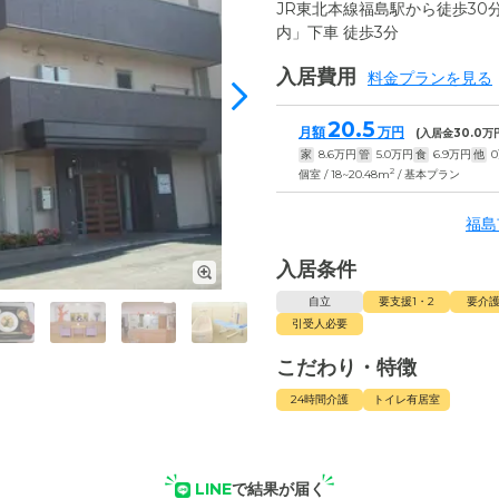
JR東北本線福島駅から徒歩3
内」下車 徒歩3分
入居費用
料金プランを見る
20.5
月額
万円
(入居金
30.0
万
家
8.6
万円
管
5.0
万円
食
6.9
万円
他
0
2
個室 / 18~20.48m
/ 基本プラン
福島
入居条件
自立
要支援1・2
要介護
引受人必要
こだわり・特徴
24時間介護
トイレ有居室
LINE
で結果が届く