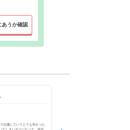
にあうか確認
が広く、車
受付・エントランス: バリアフリーの明るいエ
設置されているので、安心して出入りができま
4
女性 / 70代前半 / 要介護2
入居済
3.6
笑顔で話しかけ、近況を明確に伝えてく
駐車場が狭い
人で介護していてとても辛かった
いてしまいそうになって、自分