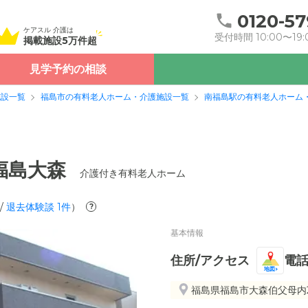
0120-57
ケアスル 介護は
受付時間 10:00〜19:
掲載施設5万件超
見学予約の相談
施設一覧
福島市の有料老人ホーム・介護施設一覧
南福島駅の有料老人ホーム
福島大森
介護付き有料老人ホーム
/
退去体験談
1
件
）
?
基本情報
住所/アクセス
電
地図
福島県福島市大森伯父母内2