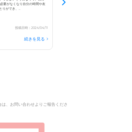
金銭面でどうやっていこうかということ、また
る必要がなくなり自分の時間や友
のか不安であった。利用者との関係性がどうなる
ができ、...
フから丁寧な説明をただき安心した。利用者と
ち着いて生活しておりよかった。利用時の話も安心
投稿日時：2024/04/11
続きを見る
合は、お問い合わせよりご報告くださ