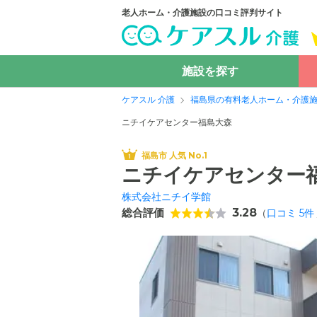
老人ホーム・介護施設の口コミ評判サイト
施設を探す
ケアスル 介護
福島県の有料老人ホーム・介護
ニチイケアセンター福島大森
福島市 人気 No.1
ニチイケアセンター
株式会社ニチイ学館
総合評価
3.28
（
口コミ
5
件