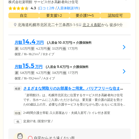
株式会社楽明館
サービス付き高齢者向け住宅
4.3
(
口コミ2件
/
入居体験談1件
)
自立
要支援1•2
要介護1〜5
認知症可
北海道札幌市北区北二十三条西3-1-5
北２４条駅
から 徒歩9分
14.4
月額
万円
(入居金
10.0
万円) + 介護保険料
家
5.0
万円
管
4.2
万円
食
3.5
万円
他
1.7
万円
2
個室 / 18~18.21m
/ Bタイプ
15.5
月額
万円
(入居金
11.6
万円) + 介護保険料
家
5.8
万円
管
4.2
万円
食
3.8
万円
他
1.7
万円
2
個室 / 18~19.24m
/ Aタイプ
さまざまな間取りのお部屋をご用意。バリアフリーな住まい
です
「楽明館23」は、札幌市北区北に位置するサービス付き高齢者向け住宅
です。当ホームにご入居いただけるのは、要支援・要介護の認定を受け
た60歳以上の方。必要な介護サービスを受けながら思いおもいに生活を
営めます。ご入居のみなさまがお住まいになる居室は、全57室の個室を
24時間介護士常駐
/
2人部屋あり・夫婦入居可
/
トイレ付き居室
ご用意。おひとりで過ごしやすい1Rからキッチンや浴室完備の便利な
2LDKまで、数種類の間取りをご用意していますので、ライフスタイルに
定員57名
/
居室57室
/
合わせてお好きなお部屋をお選びいただけます。さらに、建物内は完全
バリアフリー設計。段差をなくし、各所に手すりを設置していますの
で、足腰の弱いご入居者様もご安心ください。
自宅からそう遠くない所