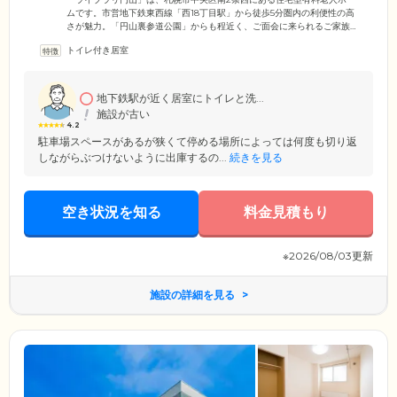
ムです。市営地下鉄東西線「西18丁目駅」から徒歩5分圏内の利便性の高
さが魅力。「円山裏参道公園」からも程近く、ご面会に来られるご家族
様やご友人様からも好評の立地です。敷地内に駐車場も完備しています
トイレ付き居室
ので、ぜひお気軽にお立ち寄りください。当ホームでは、 ご入居者様・
ご家族様の金銭的負担を最小限に抑えていただけるよう、一般的に施設
入居時にかかる入居金はいただいていません。便利な立地とバリアフリ
ー構造の快適な住まいで、新生活をお楽しみください。
地下鉄駅が近く居室にトイレと洗...
施設が古い
4.2
駐車場スペースがあるが狭くて停める場所によっては何度も切り返
しながらぶつけないように出庫するの...
続きを見る
空き状況を知る
料金見積もり
※2026/08/03更新
施設の詳細を見る