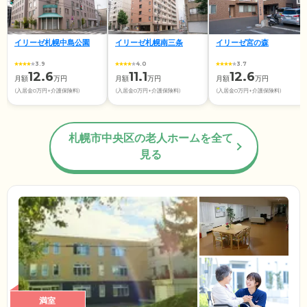
イリーゼ札幌中島公園
イリーゼ札幌南三条
イリーゼ宮の森
3.9
4.0
3.7
12.6
11.1
12.6
月額
万円
月額
万円
月額
万円
(入居金0万円+介護保険料)
(入居金0万円+介護保険料)
(入居金0万円+介護保険料)
札幌市中央区の老人ホームを全て
見る
満室