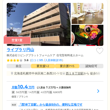
空室1室
ライブラリ円山
株式会社リビングプラットフォームケア
住宅型有料老人ホーム
3.6
(
口コミ9件
/
入居体験談1件
)
自立
要支援1•2
要介護1〜5
認知症可
北海道札幌市中央区南二条西20-1-12
西１８丁目駅
から 徒歩5分
10.4
月額
万円
(入居金
7.2
万円) + 介護保険料
家
3.6
万円
管
1.4
万円
食
4.5
万円
他
8,800
円
個室 / プランA
「西18丁目駅」から徒歩5分の、便利な立地です
「ライブラリ円山」は、札幌市中央区南2条西にある住宅型有料老人ホー