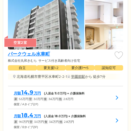
空室2室
パークウェル水車町
株式会社丸和きむら
サービス付き高齢者向け住宅
自立
要支援1•2
要介護1〜5
認知症可
北海道札幌市豊平区水車町2-2-1
学園前駅
から 徒歩7分
14.9
月額
万円
(入居金
11.0
万円) + 介護保険料
家
5.5
万円
管
3.0
万円
食
3.6
万円
他
2.8
万円
個室 / Aタイプ(2F)
18.4
月額
万円
(入居金
18.0
万円) + 介護保険料
家
9.0
万円
管
3.0
万円
食
3.6
万円
他
2.8
万円
個室 / Bタイプ(3F)