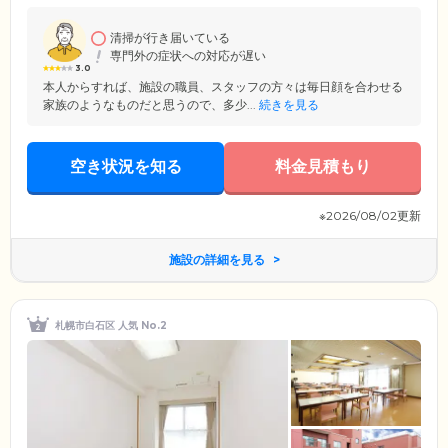
が密接な連携を取り、迅速な対応を行えることも大きな強みです。落ち
着いた雰囲気の中で、健やかに楽しく、ご入居者様らしい暮らしを応援
します。
清掃が行き届いている
専門外の症状への対応が遅い
3.0
本人からすれば、施設の職員、スタッフの方々は毎日顔を合わせる
家族のようなものだと思うので、多少...
続きを見る
空き状況を知る
料金見積もり
※2026/08/02更新
施設の詳細を見る
札幌市白石区 人気 No.2