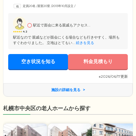
問介護・訪問看護を担当するのは、すべて同じ施設の顔なじみのスタッ
定員20名
/
居室20室
/
2013年10月設立
/
フなので、人見知りの方も安心です。医療体制については、提携の医療
機関の訪問診療をご利用いただけるほか、看護師が医療的ケアや服薬管
理を行いますので、医療依存度の高い方にも安心してご入居いただけま
す。
駅近で面会に来る親戚もアクセス...
4.2
駅近なので 親戚などが面会にくる場合なども行きやすく、場所も
すぐわかりました。 立地はとてもい...
続きを見る
空き状況を知る
料金見積もり
※2026/06/17更新
施設の詳細を見る
札幌市中央区の老人ホームから探す