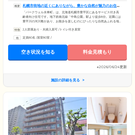
札幌市街地の近くにありながら、豊かな自然が魅力のお住ま
いです
「パークウェル水車町」は、北海道札幌市豊平区にあるサービス付き高
齢者向け住宅です。地下鉄南北線「中島公園」駅より徒歩8分。近隣には
豊平川の河川敷があり、お散歩を楽しむのにぴったりな自然あふれる地
域です。さらに近くの九条大橋渡るとすぐ札幌市街地で、生活に便利な
2人部屋あり・夫婦入居可
/
トイレ付き居室
立地でもあります。サービス付き高齢者向け住宅とは介護事業所や医療
機関と連携をとりながら、ご入居者様の安心を支えるバリアフリー構造
定員80名
/
居室80室
/
の住まいのことです。住まいとして快適に暮らせる設備と、介護スタッ
フによる健康状態確認のためのお声がけや生活相談サービスをご提供。
安心して暮らすことができる環境を整えております。
空き状況を知る
料金見積もり
※2026/06/24更新
施設の詳細を見る