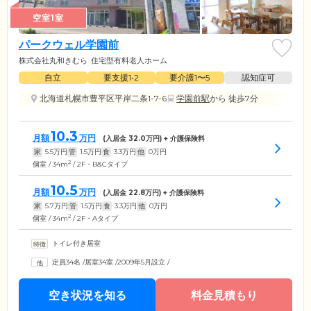
空室1室
パークウェル学園前
株式会社丸和きむら
住宅型有料老人ホーム
自立
要支援1•2
要介護1〜5
認知症可
北海道札幌市豊平区平岸二条1-7-6
学園前駅
から 徒歩7分
10.3
月額
万円
(入居金
32.0
万円) + 介護保険料
家
5.5
万円
管
1.5
万円
食
3.3
万円
他
0
万円
2
個室 / 34m
/ 2F・B&Cタイプ
10.5
月額
万円
(入居金
22.8
万円) + 介護保険料
家
5.7
万円
管
1.5
万円
食
3.3
万円
他
0
万円
2
個室 / 34m
/ 2F・Aタイプ
トイレ付き居室
定員34名
/
居室34室
/
2009年5月設立
/
空き状況を知る
料金見積もり