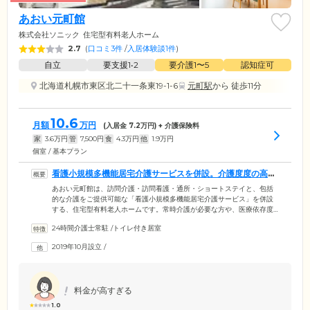
あおい元町館
株式会社ソニック
住宅型有料老人ホーム
2.7
(
口コミ3件
/
入居体験談1件
)
自立
要支援1•2
要介護1〜5
認知症可
北海道札幌市東区北二十一条東19-1-6
元町駅
から 徒歩11分
10.6
月額
万円
(入居金
7.2
万円) + 介護保険料
家
3.6
万円
管
7,500
円
食
4.3
万円
他
1.9
万円
個室 / 基本プラン
看護小規模多機能居宅介護サービスを併設。介護度度の高い
方も入居可能です
あおい元町館は、訪問介護・訪問看護・通所・ショートステイと、包括
的な介護をご提供可能な「看護小規模多機能居宅介護サービス」を併設
する、住宅型有料老人ホームです。常時介護が必要な方や、医療依存度
の高い方にも安心してご入居いただけます。介護スタッフはケアプラン
24時間介護士常駐
/
トイレ付き居室
に基づき、入浴や食事、排せつの介助を行う身体介護をはじめ、掃除や
洗濯などの家事もサポート。看護師は日常の健康管理や服薬管理、医療
2019年10月設立
/
的ケアを担当いたします。また医療体制については、提携医療機関によ
る訪問診療や緊急対応を整備しています。経験豊富で信頼できるスタッ
フを揃え、ご入居者様のご要望にきめ細やかにお応えします。
料金が高すぎる
1.0