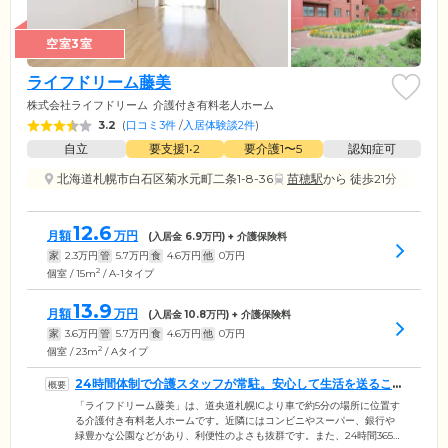
空室3室
ライフドリーム藤美
株式会社ライフドリーム
介護付き有料老人ホーム
3.2
(
口コミ3件
/
入居体験談2件
)
自立
要支援1•2
要介護1〜5
認知症可
北海道札幌市白石区菊水元町二条1-8-36
苗穂駅
から 徒歩21分
12.6
月額
万円
(入居金
6.9
万円) + 介護保険料
家
2.3
万円
管
5.7
万円
食
4.6
万円
他
0
万円
2
個室 / 15m
/ A-1タイプ
13.9
月額
万円
(入居金
10.8
万円) + 介護保険料
家
3.6
万円
管
5.7
万円
食
4.6
万円
他
0
万円
2
個室 / 23m
/ Aタイプ
24時間体制で介護スタッフが常駐。安心して生活を送るこ
とができます
「ライフドリーム藤美」は、道央道札幌ICより車で約5分の場所に位置す
る介護付き有料老人ホームです。近隣にはコンビニやスーパー、銀行や
緑豊かな公園などがあり、利便性のよさも抜群です。また、24時間365日