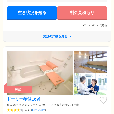
空き状況を知る
料金見積もり
※2026/06/17更新
施設の詳細を見る
満室
ドーミー琴似Levi
株式会社 共立メンテナンス
サービス付き高齢者向け住宅
3.7
(
口コミ3件
)