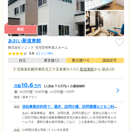
満室
あおい新道東館
株式会社ソニック
住宅型有料老人ホーム
3.9
(
口コミ3件
)
自立
要支援1•2
要介護1〜5
認知症可
北海道札幌市東区北三十五条東15-1-11
新道東駅
から 徒歩2分
10.6
月額
万円
(入居金
7.2
万円) + 介護保険料
家
3.6
万円
管
7,500
円
食
4.4
万円
他
1.9
万円
個室 / 基本プラン
併設事業所利用で、通所、訪問介護、訪問看護などをご利用
いただけます
あおい新道東館は、通所、訪問介護、訪問介護など、多様な介護ニーズ
に対応可能な看護小規模多機能型居宅介護を併設した住宅型有料老人ホ
ームです。通所介護を毎日実施しており、ご入居者様もご利用が可能で
す。お体の状態に合わせたレクリエーションや機能訓練、入浴を行って
24時間介護士常駐
/
トイレ付き居室
おりますので、日中の時間を有意義にお過ごしいただけます。通所・訪