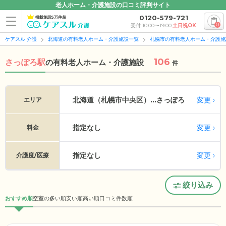
老人ホーム・介護施設の口コミ評判サイト
0120-579-721
掲載施設5万件超
0
受付 10:00〜19:00
土日祝OK
ケアスル 介護
北海道の有料老人ホーム・介護施設一覧
札幌市の有料老人ホーム・介護施
106
さっぽろ駅
の
有料老人ホーム・介護施設
件
変更
北海道（札幌市中央区）...
さっぽろ
エリア
指定なし
変更
料金
指定なし
変更
介護度/医療
絞り込み
おすすめ順
空室の多い順
安い順
高い順
口コミ件数順