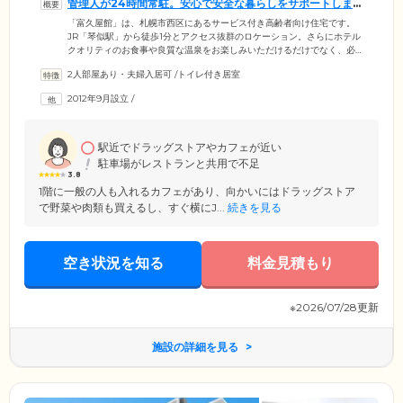
管理人が24時間常駐。安心で安全な暮らしをサポートしま
す
「富久屋館」は、札幌市西区にあるサービス付き高齢者向け住宅です。
JR「琴似駅」から徒歩1分とアクセス抜群のロケーション。さらにホテル
クオリティのお食事や良質な温泉をお楽しみいただけるだけでなく、必
要に応じて介護サービスや生活支援サービスをご利用いただけるお住ま
2人部屋あり・夫婦入居可
/
トイレ付き居室
いです。館内には介護経験豊富な管理人が24時間常駐しており、状況把
握・安否確認・生活相談をとおしてみなさまの暮らしの安全を見守りま
2012年9月設立
/
す。体調の急変時には迅速にかけつけて対応しますのでご安心くださ
い。ご自宅以上にリラックスできる充実の設備とサポートで、みなさま
の豊かな毎日をご支援いたします。
駅近でドラッグストアやカフェが近い
駐車場がレストランと共用で不足
3.8
1階に一般の人も入れるカフェがあり、向かいにはドラッグストア
で野菜や肉類も買えるし、すぐ横にJ...
続きを見る
空き状況を知る
料金見積もり
※2026/07/28更新
施設の詳細を見る