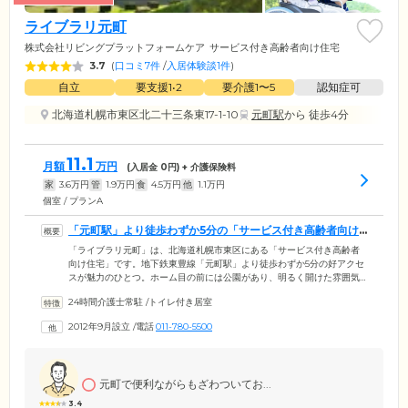
ライブラリ元町
株式会社リビングプラットフォームケア
サービス付き高齢者向け住宅
3.7
(
口コミ7件
/
入居体験談1件
)
自立
要支援1•2
要介護1〜5
認知症可
北海道札幌市東区北二十三条東17-1-10
元町駅
から 徒歩4分
11.1
月額
万円
(入居金
0
円) + 介護保険料
家
3.6
万円
管
1.9
万円
食
4.5
万円
他
1.1
万円
個室 / プランA
「元町駅」より徒歩わずか5分の「サービス付き高齢者向け
住宅」です
「ライブラリ元町」は、北海道札幌市東区にある「サービス付き高齢者
向け住宅」です。地下鉄東豊線「元町駅」より徒歩わずか5分の好アクセ
スが魅力のひとつ。ホーム目の前には公園があり、明るく開けた雰囲気
です。ご入居者様にはもちろん、ご面会に来られるご家族様やご友人様
24時間介護士常駐
/
トイレ付き居室
からも好評のロケーションになっています。3階建ての館内は、バリアフ
リー構造。適切な廊下の広さや手すりの位置、段差のない生活動線など
2012年9月設立
/
電話
011-780-5500
「過ごしやすさ」に配慮したつくりになっています。杖や車いすをご利
用中の方でも、快適にお過ごしください。
元町で便利ながらもざわついてお...
3.4