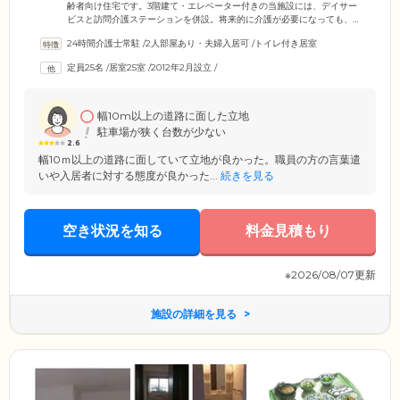
齢者向け住宅です。3階建て・エレベーター付きの当施設には、デイサー
ビスと訪問介護ステーションを併設。将来的に介護が必要になっても、
安心して暮らし続けられる環境です。介護スタッフは24時間365日、ご入
24時間介護士常駐
/
2人部屋あり・夫婦入居可
/
トイレ付き居室
居者様の安心・快適な暮らしをサポート。バリアフリー仕様の広々した
居室と、温かく健康的なお食事、安否確認や生活相談サービスをとおし
定員25名
/
居室25室
/
2012年2月設立
/
て、ご入居者様の安心・快適な暮らしをサポートします。1日の過ごし方
や外出など、厳しい制限はありませんので、これまでと同じようにのび
のび自由に暮らしていただけます。
幅10m以上の道路に面した立地
駐車場が狭く台数が少ない
2.6
幅10ｍ以上の道路に面していて立地が良かった。職員の方の言葉遣
いや入居者に対する態度が良かった...
続きを見る
空き状況を知る
料金見積もり
※2026/08/07更新
施設の詳細を見る