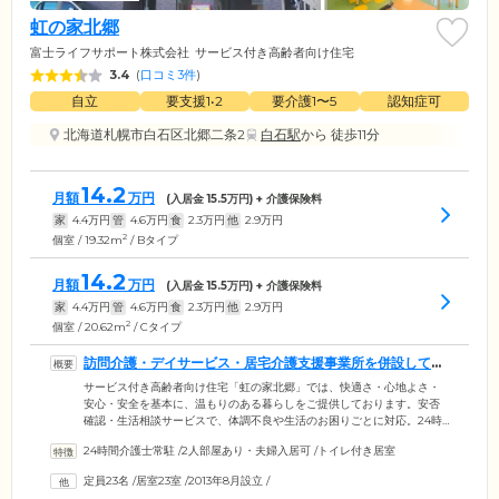
虹の家北郷
富士ライフサポート株式会社
サービス付き高齢者向け住宅
3.4
(
口コミ3件
)
自立
要支援1•2
要介護1〜5
認知症可
北海道札幌市白石区北郷二条2
白石駅
から 徒歩11分
14.2
月額
万円
(入居金
15.5
万円) + 介護保険料
家
4.4
万円
管
4.6
万円
食
2.3
万円
他
2.9
万円
2
個室 / 19.32m
/ Bタイプ
14.2
月額
万円
(入居金
15.5
万円) + 介護保険料
家
4.4
万円
管
4.6
万円
食
2.3
万円
他
2.9
万円
2
個室 / 20.62m
/ Cタイプ
訪問介護・デイサービス・居宅介護支援事業所を併設してい
ます
サービス付き高齢者向け住宅「虹の家北郷」では、快適さ・心地よさ・
安心・安全を基本に、温もりのある暮らしをご提供しております。安否
確認・生活相談サービスで、体調不良や生活のお困りごとに対応。24時
間切れ目のない安心をお届けしています。「高齢だから体調が心配」
24時間介護士常駐
/
2人部屋あり・夫婦入居可
/
トイレ付き居室
「ひとり暮らしで防犯や防災が気になる」そんなお悩みのある方にしっ
かりと寄り添います。同じ建物内には、訪問介護事業所・デイサービ
定員23名
/
居室23室
/
2013年8月設立
/
ス・居宅介護支援事業所を併設。介護が必要なご入居者様には、各部門