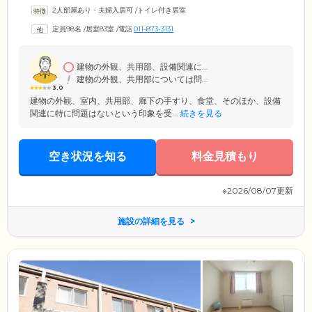
体制で介護スタッフが常駐。介護の現場で経験を積んだ頼もしいスタッ
2人部屋あり・夫婦入居可
/
トイレ付き居室
フたちが、ご入居者様お一人おひとりのお気持ちに寄り添いながら日々
サポートしております。さらに協力医療機関とも連携が取れており、月2
定員98名
/
居室83室
/
電話
011-873-3131
回の訪問診療や健康相談などを実施。急な体調不良の際も、迅速にに対
応いたしますので、どうぞご安心ください。
建物の外観、共用部、設備関連に...
建物の外観、共用部については問...
3.0
建物の外観、室内、共用部、廊下の手すり、食堂、そのほか、設備
関連に特に問題はないという印象を受...
続きを見る
空き状況を知る
料金見積もり
※2026/08/07更新
施設の詳細を見る