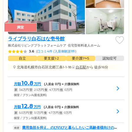
満室
ライブラリ白石はな壱号館
株式会社リビングプラットフォームケア
住宅型有料老人ホーム
3.6
(
口コミ4件
/
入居体験談1件
)
自立
要支援1•2
要介護1〜5
認知症可
北海道札幌市白石区北郷三条1-1-18
白石駅
から 徒歩16分
10.8
月額
万円
(入居金
0
円) + 介護保険料
家
3.6
万円
管
2.5
万円
食
4.7
万円
他
0
万円
個室 / プランA(最低賃料)
12.8
月額
万円
(入居金
0
円) + 介護保険料
家
5.0
万円
管
3.1
万円
食
4.7
万円
他
0
万円
個室 / プランB(最高賃料)
費用負担を抑え、のびのびと暮らしたいご高齢者様向けのホ