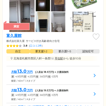
満室
富久屋館
株式会社富久屋
サービス付き高齢者向け住宅
3.8
(
口コミ2件
)
自立
要支援1•2
要介護1~5
認知症可
北海道札幌市西区八軒一条西1
琴似駅
から 徒歩10分
13.0
月額
万円
(入居金
18.9
万円) + 介護保険料
家
4.9
万円
管
4.3
万円
食
3.8
万円
他
0
万円
2
個室 / 40m
/ Aタイプ
13.0
月額
万円
(入居金
19.5
万円) + 介護保険料
家
4.9
万円
管
4.3
万円
食
3.8
万円
他
0
万円
2
個室 / 40m
/ Aタイプ