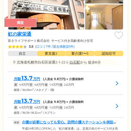
満室
虹の家栄通
富士ライフサポート株式会社
サービス付き高齢者向け住宅
3.5
(
口コミ7件
/
退去体験談1件
)
自立
要支援2
要介護1〜5
認知症可
北海道札幌市白石区栄通2-1-22
白石駅
から 徒歩8分
13.7
月額
万円
(入居金
9.8
万円) + 介護保険料
家
4.9
万円
管
4.8
万円
食
1.4
万円
他
2.6
万円
2
個室 / 18.09m
/ Aタイプ・1階
13.7
月額
万円
(入居金
9.8
万円) + 介護保険料
家
4.9
万円
管
4.8
万円
食
1.4
万円
他
2.6
万円
2
個室 / 18.09~18.32m
/ Aプラン
介護が必要になっても安心。訪問介護ステーションを併設し
ています
平成24年3月にOPENした「虹の家栄通」は、定員25名のサービス付き高