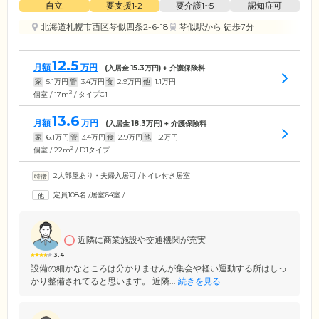
自立
要支援1•2
要介護1~5
認知症可
北海道札幌市西区琴似四条2-6-18
琴似駅
から 徒歩7分
12.5
月額
万円
(入居金
15.3
万円) + 介護保険料
家
5.1
万円
管
3.4
万円
食
2.9
万円
他
1.1
万円
2
個室 / 17m
/ タイプC1
13.6
月額
万円
(入居金
18.3
万円) + 介護保険料
家
6.1
万円
管
3.4
万円
食
2.9
万円
他
1.2
万円
2
個室 / 22m
/ D1タイプ
2人部屋あり・夫婦入居可
/
トイレ付き居室
定員108名
/
居室64室
/
近隣に商業施設や交通機関が充実
3.4
設備の細かなところは分かりませんが集会や軽い運動する所はしっ
かり整備されてると思います。 近隣...
続きを見る