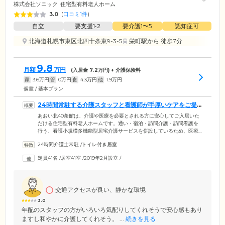
株式会社ソニック
住宅型有料老人ホーム
3.0
(
口コミ1件
)
自立
要支援1•2
要介護1〜5
認知症可
北海道札幌市東区北四十条東9-3-5
栄町駅
から 徒歩7分
9.8
月額
万円
(入居金
7.2
万円) + 介護保険料
家
3.6
万円
管
0
万円
食
4.3
万円
他
1.9
万円
個室 / 基本プラン
24時間常駐する介護スタッフと看護師が手厚いケアをご提
供いたします
あおい北40条館は、介護や医療を必要とされる方に安心してご入居いた
だける住宅型有料老人ホームです。通い・宿泊・訪問介護・訪問看護を
行う、看護小規模多機能型居宅介護サービスを併設しているため、医療
依存度の高い方にも対応が可能。24時間常駐する看護師が医師の指示の
24時間介護士常駐
/
トイレ付き居室
もと、療養生活を手厚くサポートいたします。また訪問看護事業所「住
まいのヘルパーステーション」も併設しており、経験豊富なヘルパーが
定員41名
/
居室41室
/
2019年2月設立
/
身体介護や家事支援などの介護サービスをご提供。看護師とヘルパーが
連携し、要介護度に合わせたきめ細やかなケアをいたしますので、要介
護度の高い方や認知症を抱える方も安心してお任せください。
交通アクセスが良い、静かな環境
3.0
年配のスタッフの方がいろいろ気配りしてくれそうで安心感もあり
ますし和やかに介護してくれそう。 ...
続きを見る