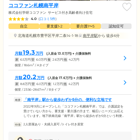
ココファン札幌南平岸
株式会社学研ココファン
サービス付き高齢者向け住宅
4.0
(
口コミ5件
)
自立
要支援1•2
要介護1〜5
認知症可
北海道札幌市豊平区平岸二条14-1-18
南平岸駅
から 徒歩6分
19.3
月額
万円
(入居金
13.0
万円) + 介護保険料
家
6.5
万円
管
6.0
万円
食
2.6
万円
他
4.2
万円
2
個室 / 18.6m
/ Aタイプ
20.2
月額
万円
(入居金
17.6
万円) + 介護保険料
家
8.8
万円
管
6.0
万円
食
1.2
万円
他
4.2
万円
2
個室 / 23.56~28.67m
/ Bタイプ
「南平岸」駅から徒歩わずか5分の、便利な立地です
2022年9月にオープンした「ココファン札幌南平岸」では、介護認定を
受けていない方から、要支援・要介護の方まで、幅広いニーズにお応え
しています。地下鉄南北線「南平岸」駅から徒歩わずか5分という利便性
の高い場所にあり、趣味の外出やショッピングなど、お出かけしやすい
2人部屋あり・夫婦入居可
/
トイレ付き居室
環境。ご家族様やご友人様もご来訪しやすい立地になっていますので、
ぜひお気軽にお越しください。また、ホーム周辺にはお散歩に最適な
「天神山緑地」や、日々のお買い物に便利なドラッグストアやスーパー
があります。施設見学やご相談など、ぜひお気軽にお問い合わせくださ