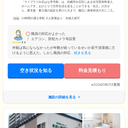
ームです
「ライブラリ白石はな壱号館」は、札幌市白石区にある住宅型有料老人
ホームです。おひとりで日常生活を送ることができる「自立」の方か
ら、要支援・要介護の認定を受けた方まで、幅広い身体状況の方にご入
居いただけます。ご入居者様のプライベート空間である居室は、収納を
24時間介護士常駐
/
2人部屋あり・夫婦入居可
完備した広い個室をご用意しました。ベッドや机などの家具を配置して
も十分な余裕がある明るいお部屋で、のびのびとお過ごしください。ま
た、経済的な負担を少しでも軽減できるよう、高額な入居金は不要とし
ています。月々の利用料金もリーズナブルに設定していますので、費用
職員の対応がよかった
面でお悩みの方もぜひ一度ご相談ください。
エアコン、防犯カメラ等設置
3.2
外観は気にならなかったが年数が経っているせいか若干清潔感に欠
けるように思えた。しかし職員の対応...
続きを見る
空き状況を知る
料金見積もり
※2026/08/03更新
施設の詳細を見る