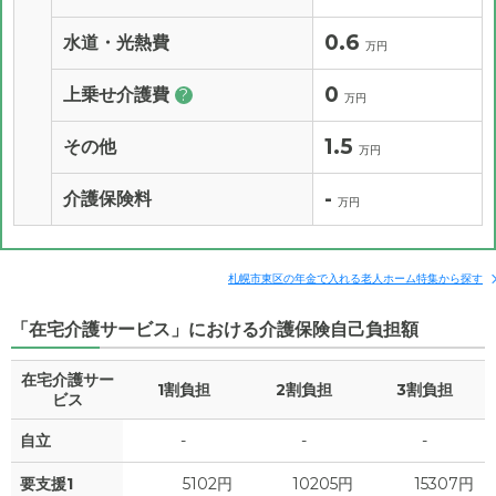
0.6
水道・光熱費
万円
0
上乗せ介護費
?
万円
1.5
その他
万円
-
介護保険料
万円
札幌市東区の年金で入れる老人ホーム特集から探す
「在宅介護サービス」における介護保険自己負担額
在宅介護サー
1割負担
2割負担
3割負担
ビス
自立
-
-
-
要支援1
5102円
10205円
15307円