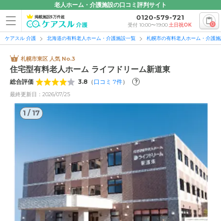
老人ホーム・介護施設の口コミ評判サイト
0120-579-721
掲載施設5万件超
0
受付 10:00〜19:00
土日祝OK
ケアスル 介護
北海道の有料老人ホーム・介護施設一覧
札幌市の有料老人ホーム・介護施
札幌市東区 人気 No.3
住宅型有料老人ホーム ライフドリーム新道東
総合評価
3.8
（
口コミ
7
件
）
?
最終更新日：2026/07/25
1
/
17
1
/
17