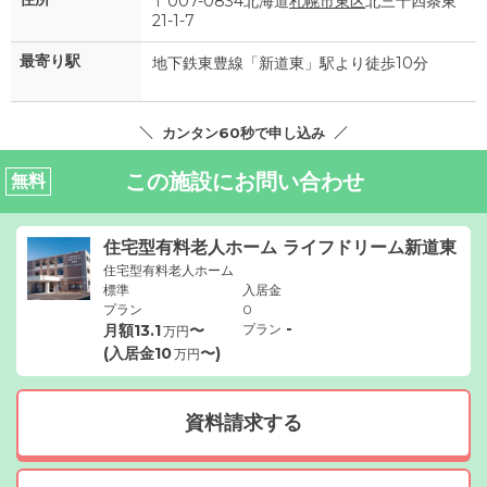
〒007-0834北海道
札幌市東区
北三十四条東
21-1-7
最寄り駅
地下鉄東豊線「新道東」駅より徒歩10分
カンタン60秒で申し込み
この施設にお問い合わせ
無料
住宅型有料老人ホーム ライフドリーム新道東
住宅型有料老人ホーム
標準
入居金
プラン
0
-
月額
13.1
〜
プラン
万円
(入居金
10
〜)
万円
資料請求する