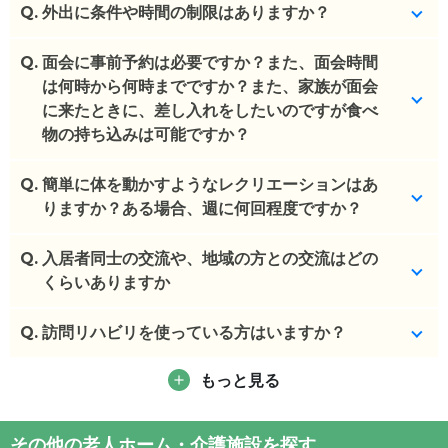
Q.
外出に条件や時間の制限はありますか？
Q.
制限なくマスク可能です。一人でも外出可能です。
面会に事前予約は必要ですか？また、面会時間
は何時から何時までですか？また、家族が面会
(回答者: 施設担当者,回答日: 2024/05/15)
に来たときに、差し入れをしたいのですが食べ
物の持ち込みは可能ですか？
Q.
事前に一報だけいただいている。30分。
簡単に体を動かすようなレクリエーションはあ
りますか？ある場合、週に何回程度ですか？
(回答者: 施設担当者,回答日: 2024/05/15)
Q.
昼食夕食前に機能訓練したいそう
入居者同士の交流や、地域の方との交流はどの
くらいありますか
(回答者: 施設担当者,回答日: 2024/05/15)
Q.
町内会のお子様七夕ハロウィンできてくれる
訪問リハビリを使っている方はいますか？
(回答者: 施設担当者,回答日: 2024/05/15)
もっと見る
特定施設になるので医療保険
(回答者: 施設担当者,回答日: 2024/05/15)
その他の老人ホーム・介護施設を探す