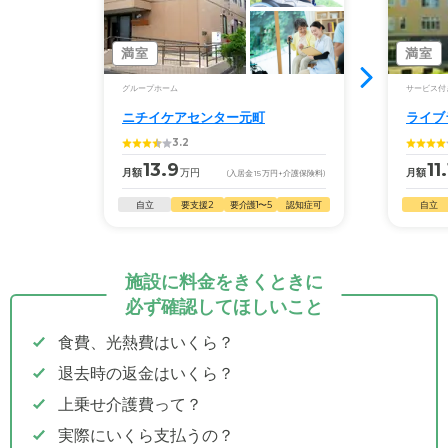
満室
満室
グループホーム
サービス付
ニチイケアセンター元町
ライブ
3.2
13.9
11.
月額
万円
月額
(入居金
15
万円
+介護保険料)
自立
要支援2
要介護1〜5
認知症可
自立
施設に料金をきくときに
必ず確認してほしいこと
食費、光熱費はいくら？
退去時の返金はいくら？
上乗せ介護費って？
実際にいくら支払うの？