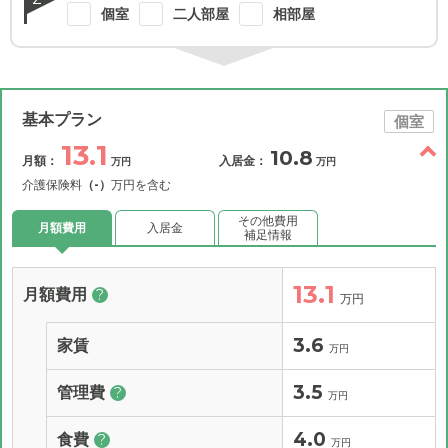
個室
二人部屋
相部屋
基本プラン
個室
13.1
10.8
月額：
入居金：
万円
万円
介護保険料
（-）
万円を含む
その他費用
月額費用
入居金
補足情報
13.1
月額費用
?
万円
3.6
家賃
万円
3.5
管理費
?
万円
4.0
食費
?
万円