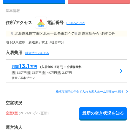
基本情報
住所/アクセス
電話番号
0120-579-721
地図
北海道札幌市東区北三十四条東21-1-7
新道東駅
から 徒歩10分
地下鉄東豊線「新道東」駅より徒歩10分
入居費用
料金プランを見る
13.1
月額
万円
(入居金
10.8
万円) + 介護保険料
家
3.6
万円
管
3.5
万円
食
4.0
万円
他
2.1
万円
個室 / 基本プラン
札幌市東区の年金で入れる老人ホーム特集から探す
空室状況
最新の空き状況を知る
空室1室
(2026/07/25 更新)
運営法人