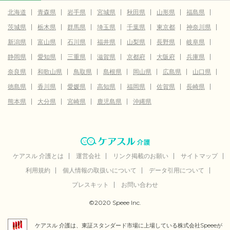
北海道
青森県
岩手県
宮城県
秋田県
山形県
福島県
茨城県
栃木県
群馬県
埼玉県
千葉県
東京都
神奈川県
新潟県
富山県
石川県
福井県
山梨県
長野県
岐阜県
静岡県
愛知県
三重県
滋賀県
京都府
大阪府
兵庫県
奈良県
和歌山県
鳥取県
島根県
岡山県
広島県
山口県
徳島県
香川県
愛媛県
高知県
福岡県
佐賀県
長崎県
熊本県
大分県
宮崎県
鹿児島県
沖縄県
ケアスル 介護とは
運営会社
リンク掲載のお願い
サイトマップ
利用規約
個人情報の取扱いについて
データ引用について
プレスキット
お問い合わせ
©2020 Speee Inc.
ケアスル 介護は、東証スタンダード市場に上場している株式会社Speeeが