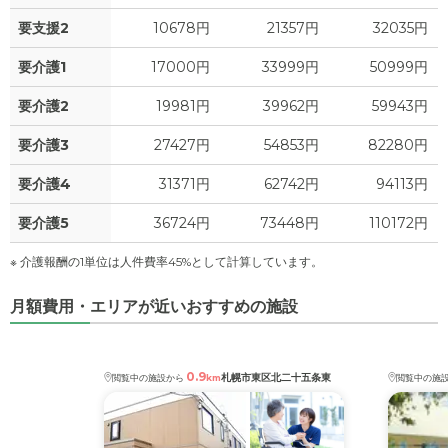
要支援2
10678円
21357円
32035円
要介護1
17000円
33999円
50999円
要介護2
19981円
39962円
59943円
要介護3
27427円
54853円
82280円
要介護4
31371円
62742円
94113円
要介護5
36724円
73448円
110172円
※ 介護報酬の1単位は人件費率45%として計算しています。
月額費用・エリアが近いおすすめの施設
0.9
札幌市東区北二十五条東
閲覧中の施設から
km
閲覧中の施