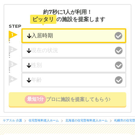
約7秒に1人が利用！
ピッタリ
の施設を提案します
STEP
1
2
3
4
最短1分
プロに施設を提案してもらう
ケアスル 介護
住宅型有料老人ホーム
北海道の住宅型有料老人ホーム
札幌市の住宅