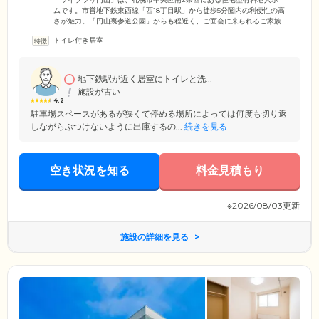
ムです。市営地下鉄東西線「西18丁目駅」から徒歩5分圏内の利便性の高
さが魅力。「円山裏参道公園」からも程近く、ご面会に来られるご家族
様やご友人様からも好評の立地です。敷地内に駐車場も完備しています
トイレ付き居室
ので、ぜひお気軽にお立ち寄りください。当ホームでは、 ご入居者様・
ご家族様の金銭的負担を最小限に抑えていただけるよう、一般的に施設
入居時にかかる入居金はいただいていません。便利な立地とバリアフリ
ー構造の快適な住まいで、新生活をお楽しみください。
地下鉄駅が近く居室にトイレと洗...
施設が古い
4.2
駐車場スペースがあるが狭くて停める場所によっては何度も切り返
しながらぶつけないように出庫するの...
続きを見る
空き状況を知る
料金見積もり
※2026/08/03更新
施設の詳細を見る