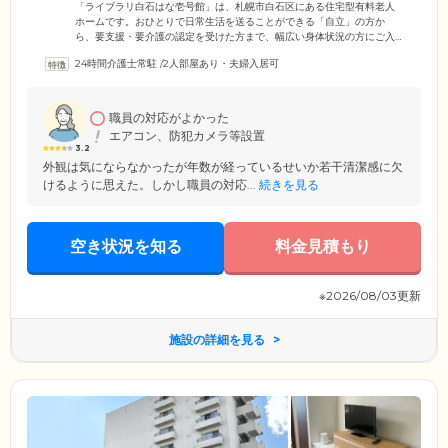
ームです
「ライブラリ白石はな壱号館」は、札幌市白石区にある住宅型有料老人
ホームです。おひとりで日常生活を送ることができる「自立」の方か
ら、要支援・要介護の認定を受けた方まで、幅広い身体状況の方にご入
居いただけます。ご入居者様のプライベート空間である居室は、収納を
24時間介護士常駐
/
2人部屋あり・夫婦入居可
完備した広い個室をご用意しました。ベッドや机などの家具を配置して
も十分な余裕がある明るいお部屋で、のびのびとお過ごしください。ま
た、経済的な負担を少しでも軽減できるよう、高額な入居金は不要とし
ています。月々の利用料金もリーズナブルに設定していますので、費用
職員の対応がよかった
面でお悩みの方もぜひ一度ご相談ください。
エアコン、防犯カメラ等設置
3.2
外観は気にならなかったが年数が経っているせいか若干清潔感に欠
けるように思えた。しかし職員の対応...
続きを見る
空き状況を知る
料金見積もり
※2026/08/03更新
施設の詳細を見る