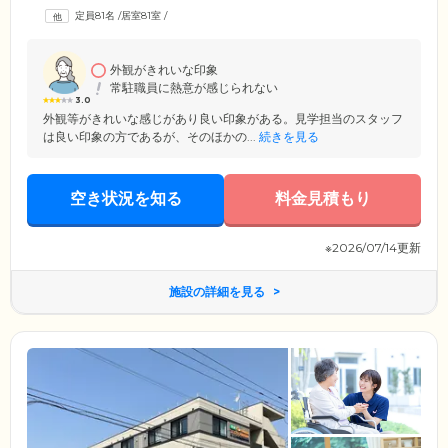
薬の飲み忘れや紛失が多い方には「お薬カレンダー」を活用するなど、
定員81名
/
居室81室
/
お一人おひとりの生活スタイルに合わせて適切なケアをご提案させてい
ただきます。また、糖尿病の方へのインスリン注射や褥瘡(床ずれ)のケア
なども安心してお任せください。
外観がきれいな印象
常駐職員に熱意が感じられない
3.0
外観等がきれいな感じがあり良い印象がある。見学担当のスタッフ
は良い印象の方であるが、そのほかの...
続きを見る
空き状況を知る
料金見積もり
※2026/07/14更新
施設の詳細を見る