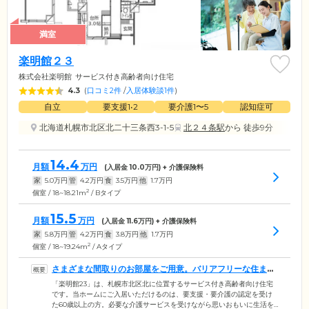
満室
楽明館２３
株式会社楽明館
サービス付き高齢者向け住宅
4.3
(
口コミ2件
/
入居体験談1件
)
自立
要支援1•2
要介護1〜5
認知症可
北海道札幌市北区北二十三条西3-1-5
北２４条駅
から 徒歩9分
14.4
月額
万円
(入居金
10.0
万円) + 介護保険料
家
5.0
万円
管
4.2
万円
食
3.5
万円
他
1.7
万円
2
個室 / 18~18.21m
/ Bタイプ
15.5
月額
万円
(入居金
11.6
万円) + 介護保険料
家
5.8
万円
管
4.2
万円
食
3.8
万円
他
1.7
万円
2
個室 / 18~19.24m
/ Aタイプ
さまざまな間取りのお部屋をご用意。バリアフリーな住まい
です
「楽明館23」は、札幌市北区北に位置するサービス付き高齢者向け住宅
です。当ホームにご入居いただけるのは、要支援・要介護の認定を受け
た60歳以上の方。必要な介護サービスを受けながら思いおもいに生活を