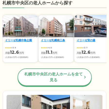
札幌市中央区の老人ホームから探す
イリーゼ札幌中島公園
イリーゼ札幌南三条
イリーゼ宮の森
3.9
4.0
3.7
12.6
11.1
12.6
月額
万円
月額
万円
月額
万円
(入居金0万円+介護保険料)
(入居金0万円+介護保険料)
(入居金0万円+介護保険料)
札幌市中央区の老人ホームを全て
見る