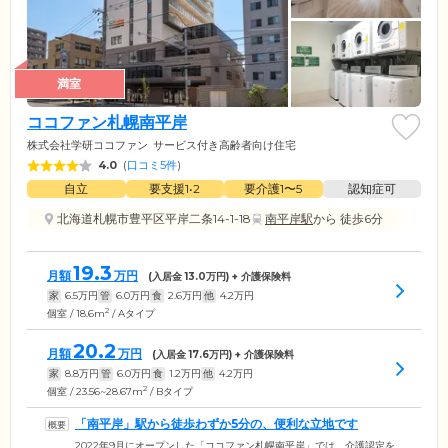
満室
ココファン札幌南平岸
株式会社学研ココファン
サービス付き高齢者向け住宅
4.0
(
口コミ5件
)
自立
要支援1•2
要介護1〜5
認知症可
北海道札幌市豊平区平岸二条14-1-18
南平岸駅
から 徒歩6分
19.3
月額
万円
(入居金
13.0
万円) + 介護保険料
家
6.5
万円
管
6.0
万円
食
2.6
万円
他
4.2
万円
2
個室 / 18.6m
/ Aタイプ
20.2
月額
万円
(入居金
17.6
万円) + 介護保険料
家
8.8
万円
管
6.0
万円
食
1.2
万円
他
4.2
万円
2
個室 / 23.56~28.67m
/ Bタイプ
「南平岸」駅から徒歩わずか5分の、便利な立地です
2022年9月にオープンした「ココファン札幌南平岸」では、介護認定を