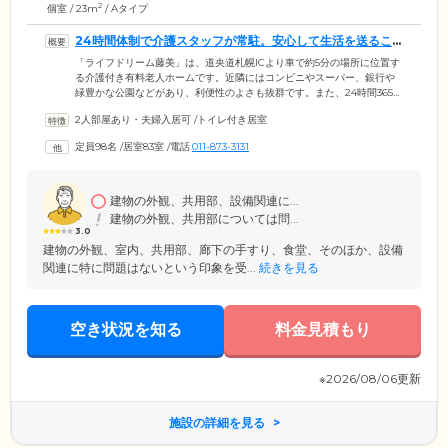
2
個室 / 23m
/ Aタイプ
24時間体制で介護スタッフが常駐。安心して生活を送るこ
とができます
「ライフドリーム藤美」は、道央道札幌ICより車で約5分の場所に位置す
る介護付き有料老人ホームです。近隣にはコンビニやスーパー、銀行や
緑豊かな公園などがあり、利便性のよさも抜群です。また、24時間365日
体制で介護スタッフが常駐。介護の現場で経験を積んだ頼もしいスタッ
2人部屋あり・夫婦入居可
/
トイレ付き居室
フたちが、ご入居者様お一人おひとりのお気持ちに寄り添いながら日々
サポートしております。さらに協力医療機関とも連携が取れており、月2
定員98名
/
居室83室
/
電話
011-873-3131
回の訪問診療や健康相談などを実施。急な体調不良の際も、迅速にに対
応いたしますので、どうぞご安心ください。
建物の外観、共用部、設備関連に...
建物の外観、共用部については問...
3.0
建物の外観、室内、共用部、廊下の手すり、食堂、そのほか、設備
関連に特に問題はないという印象を受...
続きを見る
空き状況を知る
料金見積もり
※2026/08/06更新
施設の詳細を見る