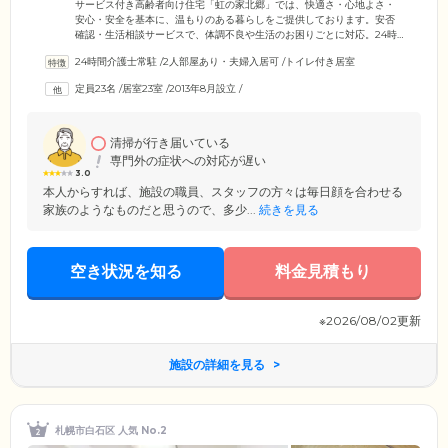
サービス付き高齢者向け住宅「虹の家北郷」では、快適さ・心地よさ・
安心・安全を基本に、温もりのある暮らしをご提供しております。安否
確認・生活相談サービスで、体調不良や生活のお困りごとに対応。24時
間切れ目のない安心をお届けしています。「高齢だから体調が心配」
24時間介護士常駐
/
2人部屋あり・夫婦入居可
/
トイレ付き居室
「ひとり暮らしで防犯や防災が気になる」そんなお悩みのある方にしっ
かりと寄り添います。同じ建物内には、訪問介護事業所・デイサービ
定員23名
/
居室23室
/
2013年8月設立
/
ス・居宅介護支援事業所を併設。介護が必要なご入居者様には、各部門
が密接な連携を取り、迅速な対応を行えることも大きな強みです。落ち
着いた雰囲気の中で、健やかに楽しく、ご入居者様らしい暮らしを応援
します。
清掃が行き届いている
専門外の症状への対応が遅い
3.0
本人からすれば、施設の職員、スタッフの方々は毎日顔を合わせる
家族のようなものだと思うので、多少...
続きを見る
空き状況を知る
料金見積もり
※2026/08/02更新
施設の詳細を見る
札幌市白石区 人気 No.2