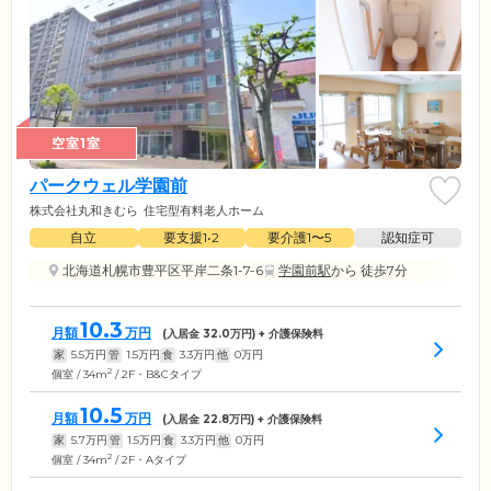
空室1室
パークウェル学園前
株式会社丸和きむら
住宅型有料老人ホーム
自立
要支援1•2
要介護1〜5
認知症可
北海道札幌市豊平区平岸二条1-7-6
学園前駅
から 徒歩7分
10.3
月額
万円
(入居金
32.0
万円) + 介護保険料
家
5.5
万円
管
1.5
万円
食
3.3
万円
他
0
万円
2
個室 / 34m
/ 2F・B&Cタイプ
10.5
月額
万円
(入居金
22.8
万円) + 介護保険料
家
5.7
万円
管
1.5
万円
食
3.3
万円
他
0
万円
2
個室 / 34m
/ 2F・Aタイプ