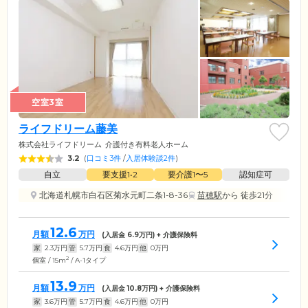
空室3室
ライフドリーム藤美
株式会社ライフドリーム
介護付き有料老人ホーム
3.2
(
口コミ3件
/
入居体験談2件
)
自立
要支援1•2
要介護1〜5
認知症可
北海道札幌市白石区菊水元町二条1-8-36
苗穂駅
から 徒歩21分
12.6
月額
万円
(入居金
6.9
万円) + 介護保険料
家
2.3
万円
管
5.7
万円
食
4.6
万円
他
0
万円
2
個室 / 15m
/ A-1タイプ
13.9
月額
万円
(入居金
10.8
万円) + 介護保険料
家
3.6
万円
管
5.7
万円
食
4.6
万円
他
0
万円