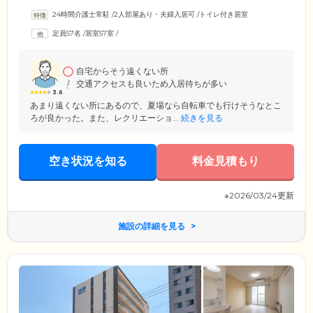
営めます。ご入居のみなさまがお住まいになる居室は、全57室の個室を
24時間介護士常駐
/
2人部屋あり・夫婦入居可
/
トイレ付き居室
ご用意。おひとりで過ごしやすい1Rからキッチンや浴室完備の便利な
2LDKまで、数種類の間取りをご用意していますので、ライフスタイルに
定員57名
/
居室57室
/
合わせてお好きなお部屋をお選びいただけます。さらに、建物内は完全
バリアフリー設計。段差をなくし、各所に手すりを設置していますの
で、足腰の弱いご入居者様もご安心ください。
自宅からそう遠くない所
交通アクセスも良いため入居待ちが多い
3.6
あまり遠くない所にあるので、夏場なら自転車でも行けそうなとこ
ろが良かった。また、レクリエーショ...
続きを見る
空き状況を知る
料金見積もり
※2026/03/24更新
施設の詳細を見る