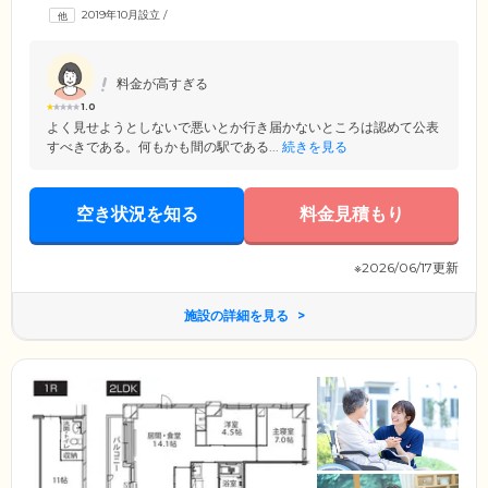
洗濯などの家事もサポート。看護師は日常の健康管理や服薬管理、医療
2019年10月設立
/
的ケアを担当いたします。また医療体制については、提携医療機関によ
る訪問診療や緊急対応を整備しています。経験豊富で信頼できるスタッ
フを揃え、ご入居者様のご要望にきめ細やかにお応えします。
料金が高すぎる
1.0
よく見せようとしないで悪いとか行き届かないところは認めて公表
すべきである。何もかも間の駅である...
続きを見る
空き状況を知る
料金見積もり
※2026/06/17更新
施設の詳細を見る