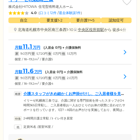
株式会社HITOWA
住宅型有料老人ホーム
4.0
(
口コミ12件
/
退去体験談1件
)
自立
要支援1•2
要介護1〜5
認知症可
北海道札幌市中央区南三条西1-10
中央区役所前駅
から 徒歩4分
11.1
月額
万円
(入居金
0
円) + 介護保険料
家
9.0
万円
管
5,720
円
食
0
万円
他
1.5
万円
2
個室 / 18~19.2m
/ 要介護5
11.6
月額
万円
(入居金
0
円) + 介護保険料
家
9.0
万円
管
5,720
円
食
0
万円
他
2.0
万円
2
個室 / 18~19.2m
/ 要介護4
介護スタッフがきめ細かくお声掛がけし、ご入居者様を見守
ります
イリーゼ札幌南三条では、介護に関する専門技術を持ったスタッフが24
時間365日常駐し、ご入居者様お一人おひとりのお体の状態に合わせたサ
ポートを行っています。1日7～8回のお声がけを実施しており、夜間はご
要望に応じて2時間ごとに訪室。安全を確認いたします。看護師も日中は
24時間介護士常駐
/
トイレ付き居室
365日常駐し、日常の健康管理や医療的ケアを行いますので、安心してお
過ごしください。また、連携している医療機関と個別の契約を結んでい
定員95名
/
居室95室
/
ただくことで、訪問診療や、訪問歯科診療をご利用になれます。さら
に、グループ会社KEiROWの歩行訓練やマッサージなども、ご希望に応
じてご利用いただくことが可能です。