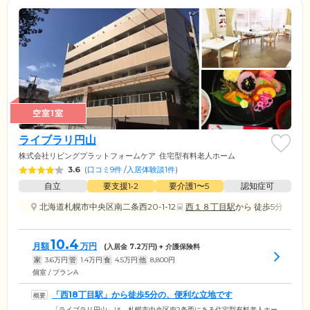
空室1室
ライブラリ円山
株式会社リビングプラットフォームケア
住宅型有料老人ホーム
3.6
(
口コミ9件
/
入居体験談1件
)
自立
要支援1•2
要介護1〜5
認知症可
北海道札幌市中央区南二条西20-1-12
西１８丁目駅
から 徒歩5分
10.4
月額
万円
(入居金
7.2
万円) + 介護保険料
家
3.6
万円
管
1.4
万円
食
4.5
万円
他
8,800
円
個室 / プランA
「西18丁目駅」から徒歩5分の、便利な立地です
「ライブラリ円山」は、札幌市中央区南2条西にある住宅型有料老人ホー