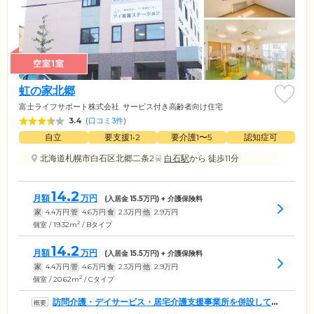
空室1室
虹の家北郷
富士ライフサポート株式会社
サービス付き高齢者向け住宅
3.4
(
口コミ3件
)
自立
要支援1•2
要介護1〜5
認知症可
北海道札幌市白石区北郷二条2
白石駅
から 徒歩11分
14.2
月額
万円
(入居金
15.5
万円) + 介護保険料
家
4.4
万円
管
4.6
万円
食
2.3
万円
他
2.9
万円
2
個室 / 19.32m
/ Bタイプ
14.2
月額
万円
(入居金
15.5
万円) + 介護保険料
家
4.4
万円
管
4.6
万円
食
2.3
万円
他
2.9
万円
2
個室 / 20.62m
/ Cタイプ
訪問介護・デイサービス・居宅介護支援事業所を併設してい
ます