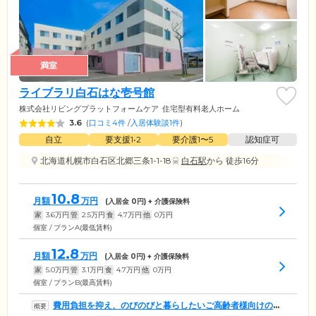
満室
ライブラリ白石はな壱号館
株式会社リビングプラットフォームケア
住宅型有料老人ホーム
3.6
(
口コミ4件
/
入居体験談1件
)
自立
要支援1•2
要介護1〜5
認知症可
北海道札幌市白石区北郷三条1-1-18
白石駅
から 徒歩16分
10.8
月額
万円
(入居金
0
円) + 介護保険料
家
3.6
万円
管
2.5
万円
食
4.7
万円
他
0
万円
個室 / プランA(最低賃料)
12.8
月額
万円
(入居金
0
円) + 介護保険料
家
5.0
万円
管
3.1
万円
食
4.7
万円
他
0
万円
個室 / プランB(最高賃料)
費用負担を抑え、のびのびと暮らしたいご高齢者様向けのホ