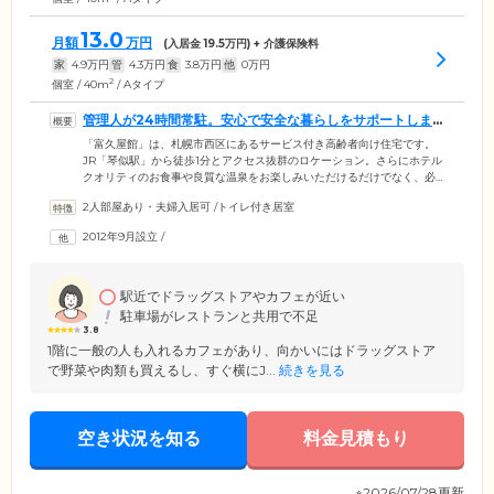
13.0
月額
万円
(入居金
19.5
万円) + 介護保険料
家
4.9
万円
管
4.3
万円
食
3.8
万円
他
0
万円
2
個室 / 40m
/ Aタイプ
管理人が24時間常駐。安心で安全な暮らしをサポートしま
す
「富久屋館」は、札幌市西区にあるサービス付き高齢者向け住宅です。
JR「琴似駅」から徒歩1分とアクセス抜群のロケーション。さらにホテル
クオリティのお食事や良質な温泉をお楽しみいただけるだけでなく、必
要に応じて介護サービスや生活支援サービスをご利用いただけるお住ま
2人部屋あり・夫婦入居可
/
トイレ付き居室
いです。館内には介護経験豊富な管理人が24時間常駐しており、状況把
握・安否確認・生活相談をとおしてみなさまの暮らしの安全を見守りま
2012年9月設立
/
す。体調の急変時には迅速にかけつけて対応しますのでご安心くださ
い。ご自宅以上にリラックスできる充実の設備とサポートで、みなさま
の豊かな毎日をご支援いたします。
駅近でドラッグストアやカフェが近い
駐車場がレストランと共用で不足
3.8
1階に一般の人も入れるカフェがあり、向かいにはドラッグストア
で野菜や肉類も買えるし、すぐ横にJ...
続きを見る
空き状況を知る
料金見積もり
※2026/07/28更新