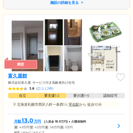
施設の詳細を見る
満室
富久屋館
株式会社富久屋
サービス付き高齢者向け住宅
3.8
(
口コミ2件
)
自立
要支援1•2
要介護1~5
認知症可
北海道札幌市西区八軒一条西1
琴似駅
から 徒歩10分
13.0
月額
万円
(入居金
18.9
万円) + 介護保険料
家
4.9
万円
管
4.3
万円
食
3.8
万円
他
0
万円
2
個室 / 40m
/ Aタイプ