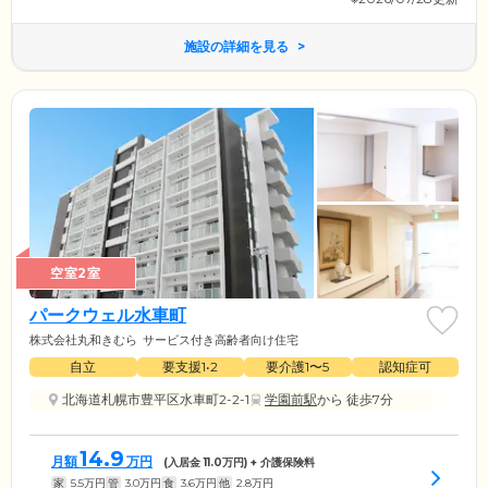
施設の詳細を見る
空室2室
パークウェル水車町
株式会社丸和きむら
サービス付き高齢者向け住宅
自立
要支援1•2
要介護1〜5
認知症可
北海道札幌市豊平区水車町2-2-1
学園前駅
から 徒歩7分
14.9
月額
万円
(入居金
11.0
万円) + 介護保険料
家
5.5
万円
管
3.0
万円
食
3.6
万円
他
2.8
万円