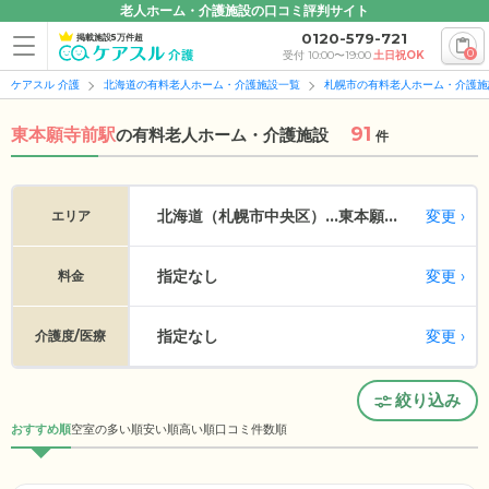
老人ホーム・介護施設の口コミ評判サイト
0120-579-721
掲載施設5万件超
0
受付 10:00〜19:00
土日祝OK
ケアスル 介護
北海道の有料老人ホーム・介護施設一覧
札幌市の有料老人ホーム・介護施
91
東本願寺前駅
の
有料老人ホーム・介護施設
件
変更
北海道（札幌市中央区）...
東本願寺前
エリア
指定なし
変更
料金
指定なし
変更
介護度/医療
絞り込み
おすすめ順
空室の多い順
安い順
高い順
口コミ件数順