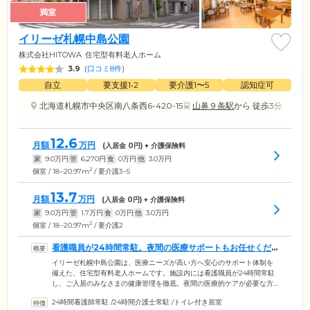
満室
イリーゼ札幌中島公園
株式会社HITOWA
住宅型有料老人ホーム
3.9
(
口コミ8件
)
自立
要支援1•2
要介護1〜5
認知症可
北海道札幌市中央区南八条西6-420-15
山鼻９条駅
から 徒歩3分
12.6
月額
万円
(入居金
0
円) + 介護保険料
家
9.0
万円
管
6,270
円
食
0
万円
他
3.0
万円
2
個室 / 18~20.97m
/ 要介護3~5
13.7
月額
万円
(入居金
0
円) + 介護保険料
家
9.0
万円
管
1.7
万円
食
0
万円
他
3.0
万円
2
個室 / 18~20.97m
/ 要介護2
看護職員が24時間常駐。夜間の医療サポートもお任せくだ
さい
イリーゼ札幌中島公園は、医療ニーズが高い方へ安心のサポート体制を
備えた、住宅型有料老人ホームです。施設内には看護職員が24時間常駐
し、ご入居のみなさまの健康管理を徹底。夜間の医療的ケアが必要な方
でも、安心してお任せいただける環境です。日々のバイタルチェックは
24時間看護師常駐
/
24時間介護士常駐
/
トイレ付き居室
もちろん、水分摂取の促しから服薬管理まで、責任をもってご対応。お