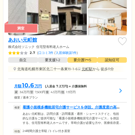
満室
あおい元町館
株式会社ソニック
住宅型有料老人ホーム
2.7
(
口コミ3件
/
入居体験談1件
)
自立
要支援1•2
要介護1〜5
認知症可
北海道札幌市東区北二十一条東19-1-6
元町駅
から 徒歩11分
10.6
月額
万円
(入居金
7.2
万円) + 介護保険料
家
3.6
万円
管
7,500
円
食
4.3
万円
他
1.9
万円
個室 / 基本プラン
看護小規模多機能居宅介護サービスを併設。介護度度の高い
方も入居可能です
あおい元町館は、訪問介護・訪問看護・通所・ショートステイと、包括
的な介護をご提供可能な「看護小規模多機能居宅介護サービス」を併設
する、住宅型有料老人ホームです。常時介護が必要な方や、医療依存度
の高い方にも安心してご入居いただけます。介護スタッフはケアプラン
24時間介護士常駐
/
トイレ付き居室
に基づき、入浴や食事、排せつの介助を行う身体介護をはじめ、掃除や