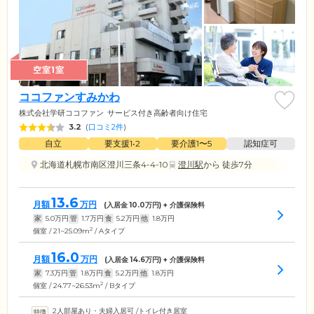
空室1室
ココファンすみかわ
株式会社学研ココファン
サービス付き高齢者向け住宅
3.2
(
口コミ2件
)
自立
要支援1•2
要介護1〜5
認知症可
北海道札幌市南区澄川三条4-4-10
澄川駅
から 徒歩7分
13.6
月額
万円
(入居金
10.0
万円) + 介護保険料
家
5.0
万円
管
1.7
万円
食
5.2
万円
他
1.8
万円
2
個室 / 21~25.09m
/ Aタイプ
16.0
月額
万円
(入居金
14.6
万円) + 介護保険料
家
7.3
万円
管
1.8
万円
食
5.2
万円
他
1.8
万円
2
個室 / 24.77~26.53m
/ Bタイプ
2人部屋あり・夫婦入居可
/
トイレ付き居室