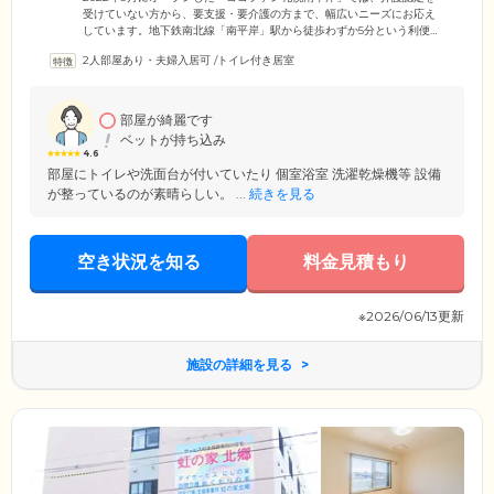
受けていない方から、要支援・要介護の方まで、幅広いニーズにお応え
しています。地下鉄南北線「南平岸」駅から徒歩わずか5分という利便性
の高い場所にあり、趣味の外出やショッピングなど、お出かけしやすい
2人部屋あり・夫婦入居可
/
トイレ付き居室
環境。ご家族様やご友人様もご来訪しやすい立地になっていますので、
ぜひお気軽にお越しください。また、ホーム周辺にはお散歩に最適な
「天神山緑地」や、日々のお買い物に便利なドラッグストアやスーパー
があります。施設見学やご相談など、ぜひお気軽にお問い合わせくださ
部屋が綺麗です
い。
ベットが持ち込み
4.6
部屋にトイレや洗面台が付いていたり 個室浴室 洗濯乾燥機等 設備
が整っているのが素晴らしい。 ...
続きを見る
空き状況を知る
料金見積もり
※2026/06/13更新
施設の詳細を見る