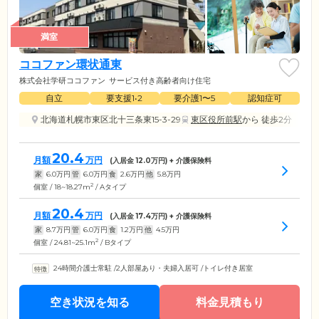
満室
ココファン環状通東
株式会社学研ココファン
サービス付き高齢者向け住宅
自立
要支援1•2
要介護1〜5
認知症可
北海道札幌市東区北十三条東15-3-29
東区役所前駅
から 徒歩2分
20.4
月額
万円
(入居金
12.0
万円) + 介護保険料
家
6.0
万円
管
6.0
万円
食
2.6
万円
他
5.8
万円
2
個室 / 18~18.27m
/ Aタイプ
20.4
月額
万円
(入居金
17.4
万円) + 介護保険料
家
8.7
万円
管
6.0
万円
食
1.2
万円
他
4.5
万円
2
個室 / 24.81~25.1m
/ Bタイプ
24時間介護士常駐
/
2人部屋あり・夫婦入居可
/
トイレ付き居室
空き状況を知る
料金見積もり