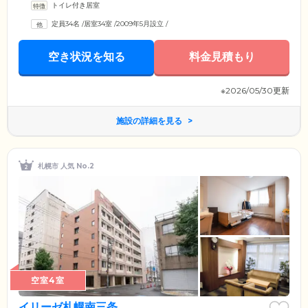
トイレ付き居室
定員34名
/
居室34室
/
2009年5月設立
/
空き状況を知る
料金見積もり
※2026/05/30更新
施設の詳細を見る
札幌市 人気 No.2
空室4室
イリーゼ札幌南三条