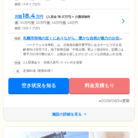
個室 / Aタイプ(2F)
18.4
月額
万円
(入居金
18.0
万円) + 介護保険料
家
9.0
万円
管
3.0
万円
食
3.6
万円
他
2.8
万円
個室 / Bタイプ(3F)
札幌市街地の近くにありながら、豊かな自然が魅力のお住ま
いです
「パークウェル水車町」は、北海道札幌市豊平区にあるサービス付き高
齢者向け住宅です。地下鉄南北線「中島公園」駅より徒歩8分。近隣には
豊平川の河川敷があり、お散歩を楽しむのにぴったりな自然あふれる地
域です。さらに近くの九条大橋渡るとすぐ札幌市街地で、生活に便利な
2人部屋あり・夫婦入居可
/
トイレ付き居室
立地でもあります。サービス付き高齢者向け住宅とは介護事業所や医療
機関と連携をとりながら、ご入居者様の安心を支えるバリアフリー構造
定員80名
/
居室80室
/
の住まいのことです。住まいとして快適に暮らせる設備と、介護スタッ
フによる健康状態確認のためのお声がけや生活相談サービスをご提供。
安心して暮らすことができる環境を整えております。
空き状況を知る
料金見積もり
※2026/06/24更新
施設の詳細を見る