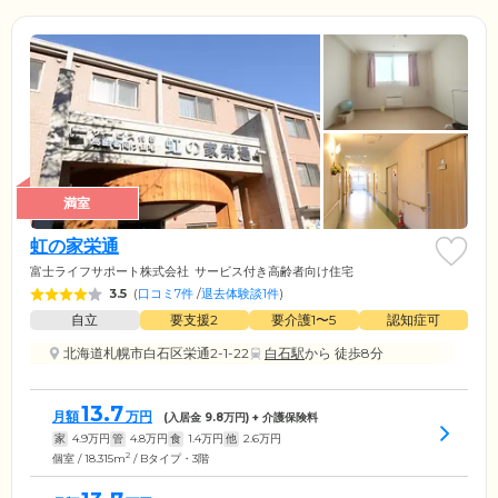
満室
虹の家栄通
富士ライフサポート株式会社
サービス付き高齢者向け住宅
3.5
(
口コミ7件
/
退去体験談1件
)
自立
要支援2
要介護1〜5
認知症可
北海道札幌市白石区栄通2-1-22
白石駅
から 徒歩8分
13.7
月額
万円
(入居金
9.8
万円) + 介護保険料
家
4.9
万円
管
4.8
万円
食
1.4
万円
他
2.6
万円
2
個室 / 18.315m
/ Bタイプ・3階