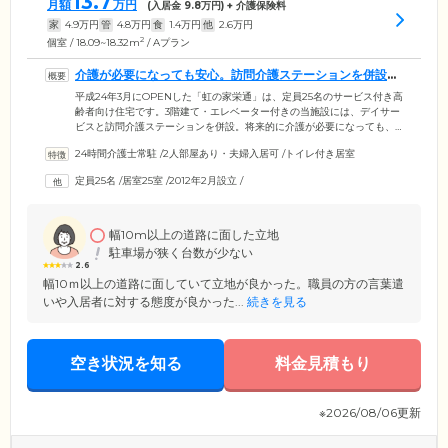
13.7
月額
万円
(入居金
9.8
万円) + 介護保険料
家
4.9
万円
管
4.8
万円
食
1.4
万円
他
2.6
万円
2
個室 / 18.09~18.32m
/ Aプラン
介護が必要になっても安心。訪問介護ステーションを併設し
ています
平成24年3月にOPENした「虹の家栄通」は、定員25名のサービス付き高
齢者向け住宅です。3階建て・エレベーター付きの当施設には、デイサー
ビスと訪問介護ステーションを併設。将来的に介護が必要になっても、
安心して暮らし続けられる環境です。介護スタッフは24時間365日、ご入
24時間介護士常駐
/
2人部屋あり・夫婦入居可
/
トイレ付き居室
居者様の安心・快適な暮らしをサポート。バリアフリー仕様の広々した
居室と、温かく健康的なお食事、安否確認や生活相談サービスをとおし
定員25名
/
居室25室
/
2012年2月設立
/
て、ご入居者様の安心・快適な暮らしをサポートします。1日の過ごし方
や外出など、厳しい制限はありませんので、これまでと同じようにのび
のび自由に暮らしていただけます。
幅10m以上の道路に面した立地
駐車場が狭く台数が少ない
2.6
幅10ｍ以上の道路に面していて立地が良かった。職員の方の言葉遣
いや入居者に対する態度が良かった...
続きを見る
空き状況を知る
料金見積もり
※2026/08/06更新