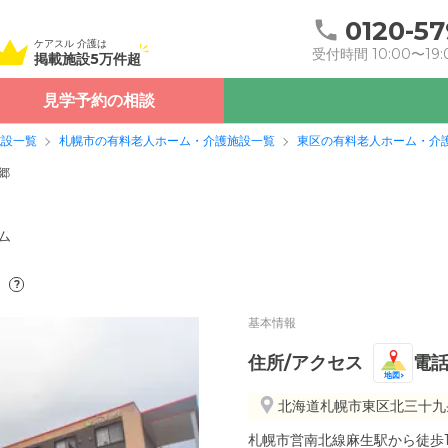
0120-57
ケアスル 介護は
受付時間 10:00〜19:
掲載施設5万件超
見学予約の相談
施設一覧
札幌市の有料老人ホーム・介護施設一覧
東区の有料老人ホーム・介
郷
ム
）
?
基本情報
住所/アクセス
電
地図
北海道札幌市東区北三十九条東
札幌市営南北線麻生駅から徒歩1