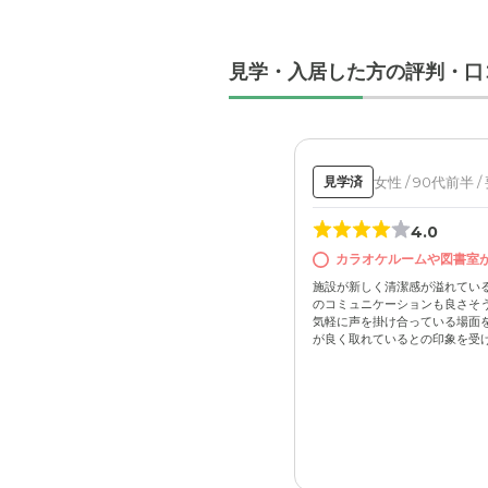
見学・入居した方の評判・口
女性 / 90代前半 /
見学済
4.0
カラオケルームや図書室
施設が新しく清潔感が溢れてい
のコミュニケーションも良さそう
気軽に声を掛け合っている場面
が良く取れているとの印象を受けた