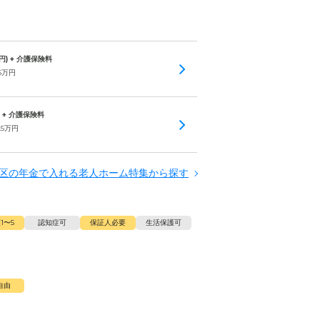
円) + 介護保険料
5
万円
) + 介護保険料
.5
万円
区の年金で入れる老人ホーム特集から探す
1〜5
認知症可
保証人必要
生活保護可
自由