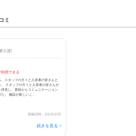
コミ
 要介護1
が利用できる
る。スタッフの方々と入居者の皆さんと
。 スタッフの方々と入居者の皆さんが
を拝見し、普段からコミュニケーション
。 施設が新しいこ...
投稿日時：2023/12/05
続きを見る