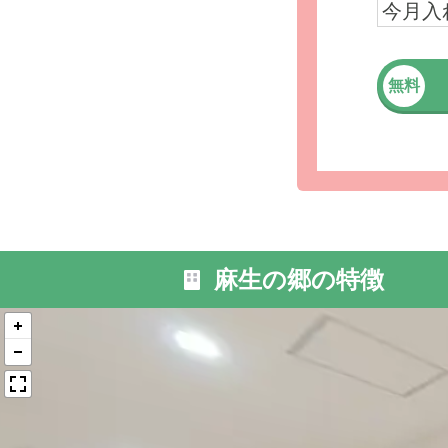
今月入
無料
外観の写
麻生の郷の特徴