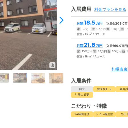
入居費用
料金プランを見る
18.5
月額
万円
(入居金
208.0
万
家
6.7
万円
管
5.3
万円
食
5.0
万円
他
1.
2
個室 / 18m
/ Bコース
21.8
月額
万円
(入居金
10.0
万円
家
10.0
万円
管
5.3
万円
食
5.0
万円
他
1
2
個室 / 18m
/ Aコース
札幌市東
入居条件
自立
要支援1・2
要介護
引受人必要
こだわり・特徴
24時間介護
トイレ有居室
外出