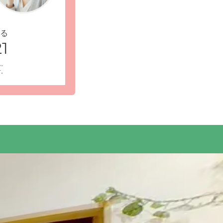
る
1
ん。
受付・エントランス: モダンな雰囲気のエント
す。
座って靴を着脱していただけます。