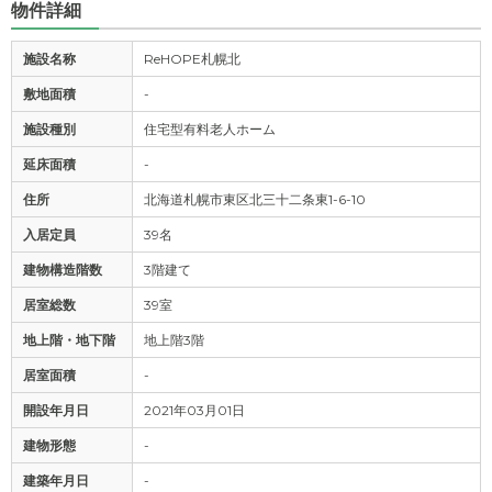
物件詳細
施設名称
ReHOPE札幌北
敷地面積
-
施設種別
住宅型有料老人ホーム
延床面積
-
住所
北海道札幌市東区北三十二条東1-6-10
入居定員
39名
建物構造階数
3階建て
居室総数
39室
地上階・地下階
地上階3階
居室面積
-
開設年月日
2021年03月01日
建物形態
-
建築年月日
-