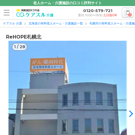
老人ホーム・介護施設の口コミ評判サイト
0120-579-721
掲載施設5万件超
0
受付 10:00〜19:00
土日祝OK
ケアスル 介護
北海道の有料老人ホーム・介護施設一覧
札幌市の有料老人ホーム・介護施
ReHOPE札幌北
1
/
28
1
/
28