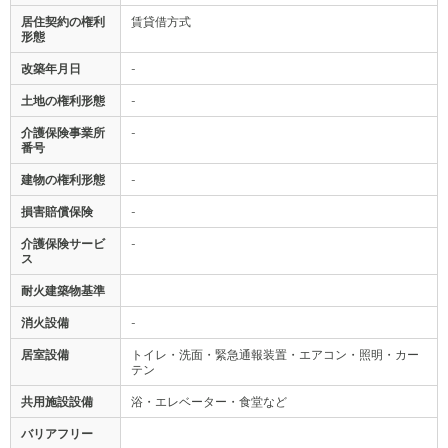
居住契約の権利
賃貸借方式
形態
改築年月日
-
土地の権利形態
-
介護保険事業所
-
番号
建物の権利形態
-
損害賠償保険
-
介護保険サービ
-
ス
耐火建築物基準
消火設備
-
居室設備
トイレ・洗面・緊急通報装置・エアコン・照明・カー
テン
共用施設設備
浴・エレベーター・食堂など
バリアフリー