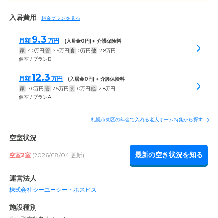
入居費用
料金プランを見る
9.3
月額
万円
(入居金
0
円) + 介護保険料
家
4.0
万円
管
2.5
万円
食
0
万円
他
2.8
万円
個室 / プランB
12.3
月額
万円
(入居金
0
円) + 介護保険料
家
7.0
万円
管
2.5
万円
食
0
万円
他
2.8
万円
個室 / プランA
札幌市東区の年金で入れる老人ホーム特集から探す
空室状況
最新の空き状況を知る
空室2室
(2026/08/04 更新)
運営法人
株式会社シーユーシー・ホスピス
施設種別