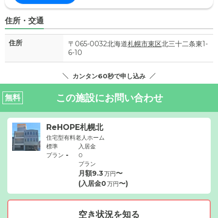
住所・交通
住所
〒065-0032北海道
札幌市東区
北三十二条東1-
6-10
カンタン60秒で申し込み
この施設にお問い合わせ
無料
ReHOPE札幌北
住宅型有料老人ホーム
標準
入居金
-
プラン
0
プラン
月額
9.3
〜
万円
(入居金
0
〜)
万円
空き状況を知る