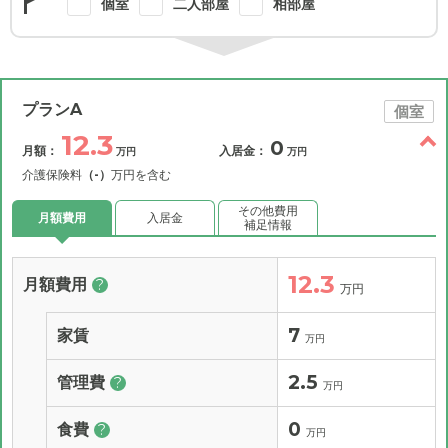
個室
二人部屋
相部屋
プランA
個室
12.3
0
月額：
入居金：
万円
万円
介護保険料
（-）
万円を含む
その他費用
月額費用
入居金
補足情報
12.3
月額費用
?
万円
7
家賃
万円
2.5
管理費
?
万円
0
食費
?
万円