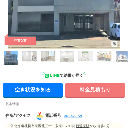
空室2室
LINE
で結果が届く
外観: 末期がんや神経難病の方など、医療ニーズの高い方が安
心して暮らせる居住環境を整えております。
空き状況を知る
料金見積もり
基本情報
住所/アクセス
電話番号
0120-579-721
地図
北海道札幌市東区北三十二条東1-6-10
新道東駅
から 徒歩11分