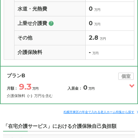
0
水道・光熱費
万円
0
上乗せ介護費
?
万円
2.8
その他
万円
-
介護保険料
万円
プランB
個室
9.3
0
月額：
入居金：
万円
万円
介護保険料
（-）
万円を含む
その他費用
月額費用
入居金
補足情報
札幌市東区の年金で入れる老人ホーム特集から探す
「在宅介護サービス」における介護保険自己負担額
9.3
月額費用
?
万円