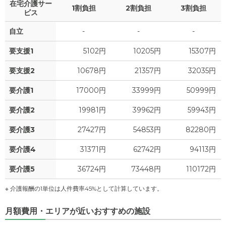
在宅介護サー
1割負担
2割負担
3割負担
4
家賃
ビス
万円
自立
-
-
-
2.5
管理費
?
万円
要支援1
5102円
10205円
15307円
0
食費
?
万円
要支援2
10678円
21357円
32035円
0
水道・光熱費
万円
要介護1
17000円
33999円
50999円
0
上乗せ介護費
?
万円
要介護2
19981円
39962円
59943円
2.8
要介護3
27427円
54853円
82280円
その他
万円
要介護4
31371円
62742円
94113円
-
介護保険料
万円
要介護5
36724円
73448円
110172円
※ 介護報酬の1単位は人件費率45%として計算しています。
月額費用・エリアが近いおすすめの施設