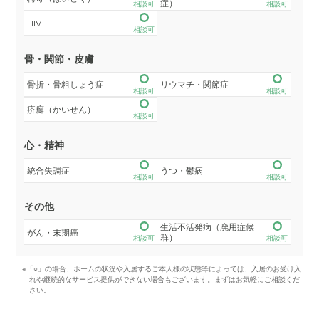
症）
相談可
相談可
HIV
相談可
骨・関節・皮膚
骨折・骨粗しょう症
リウマチ・関節症
相談可
相談可
疥癬（かいせん）
相談可
心・精神
統合失調症
うつ・鬱病
相談可
相談可
その他
生活不活発病（廃用症候
がん・末期癌
群）
相談可
相談可
※「○」の場合、ホームの状況や入居するご本人様の状態等によっては、入居のお受け入
れや継続的なサービス提供ができない場合もございます。まずはお気軽にご相談くだ
さい。