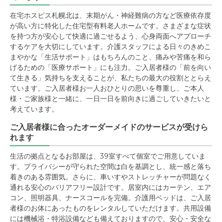
在宅ホスピス札幌北は、末期がん・神経難病の方など医療依存度
が高い方に特化した住宅型有料老人ホームです。さまざまな症状
を持つ方が安心して快適に過ごせるよう、心身両面へアプローチ
するケアを大切にしています。介護スタッフによる日々のきめこ
まやかな「生活サポート」はもちろんのこと、痛みや苦痛を和ら
げるための「医療サポート」にも注力。ご入居者様の「前を向い
て生きる」気持ちを支えることが、私たちの最大の役割ととらえ
ています。ご入居者様お一人おひとりの思いを尊重し、ご本人
様・ご家族様と一緒に、一日一日を前向きに過ごしていきたいと
考えています。
ご入居者様に合ったオーダーメイドのサービスが受けら
れます
生活の拠点となるお部屋は、39室すべて個室でご用意していま
す。プライバシーが守られた空間は白を基調とし、統一感と落ち
着きのある雰囲気。さらに、車いすやストレッチャーが問題なく
通れる安心のバリアフリー設計です。居室内にはカーテン、エア
コン、照明器具、ナースコールを完備。介護用ベッドは、ご入居
者様のお体にあったものをレンタルしていただけます。共用設備
には機械浴・特浴設備なども備えておりますので、安心・安全な