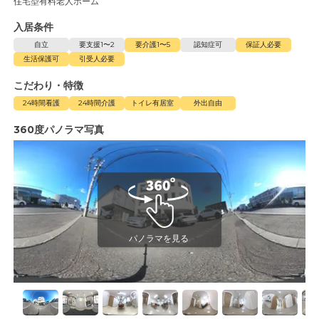
住宅型有料老人ホーム
入居条件
自立
要支援1〜2
要介護1〜5
認知症可
保証人必要
生活保護可
引受人必要
こだわり・特徴
24時間看護
24時間介護
トイレ有居室
外出自由
360度パノラマ写真