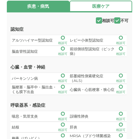
疾患・病気
医療ケア
相談可
不可
認知症
アルツハイマー型認知症
レビー小体型認知症
相談可
相談可
前頭側頭型認知症（ピック
脳血管性認知症
病）
相談可
相談可
心臓・血管・神経
筋萎縮性側索硬化症
パーキンソン病
（ALS）
相談可
相談可
脳梗塞・脳卒中・脳出血・
心臓病・心筋梗塞・狭心症
くも膜下出血
相談可
相談可
呼吸器系・感染症
喘息・気管支炎
誤嚥性肺炎
相談可
相談可
結核
肝炎
相談可
相談可
MRSA（ブドウ球菌感染
梅毒（ばいどく）