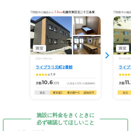
1.1
札幌市東区北二十三条東
閲覧中の施設から
km
閲覧中の施
満室
満室
グループホーム
サービス付
ライブラリ元町2番館
ライブ
3.8
10.6
11.
月額
万円
月額
(入居金
0
万円
+介護保険料)
自立
要支援2
要介護1〜5
認知症可
自立
施設に料金をきくときに
必ず確認してほしいこと