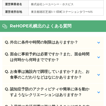
運営事業者名
株式会社シーユーシー・ホスピス
運営者所在地
東京都港区芝浦3-1-1田町ステーションタワーN15
ReHOPE札幌北のよくある質問
Q.
外出に条件や時間の制限はありますか？
Q.
特にございません。
面会に事前予約は必要ですか？また、面会時間
は何時から何時までですか？
(回答者: 施設担当者,回答日: 2024/03/29)
Q.
9:00-18:00で面会が可能で、18時以降であれば予約
お食事は施設内で調理していますか？また、お
が必要です。
食事のこだわりなどはなにかありますか？
(回答者: 施設担当者,回答日: 2024/03/29)
Q.
施設内調理しています。
認知症予防のアクティビティや簡単に体を動か
すようなレクリエーションはありますか？
(回答者: 施設担当者,回答日: 2024/03/29)