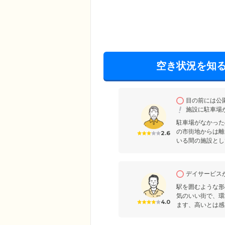
空き状況を知
目の前には公園
施設に駐車場が
駐車場がなかった
の市街地からは離
2.6
いる間の施設とし
デイサービスが
駅を囲むような形
気のいい街で、環
4.0
ます、高いとは感じ