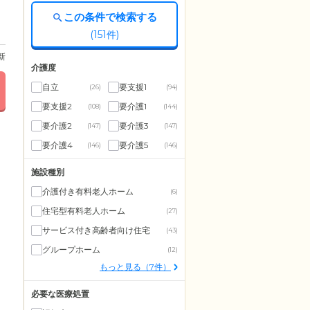
この条件で検索する
(
151
件)
更新
介護度
自立
要支援1
(26)
(94)
要支援2
要介護1
(108)
(144)
要介護2
要介護3
(147)
(147)
要介護4
要介護5
(146)
(146)
施設種別
介護付き有料老人ホーム
(6)
住宅型有料老人ホーム
(27)
サービス付き高齢者向け住宅
(43)
グループホーム
(12)
もっと見る（7件）
必要な医療処置