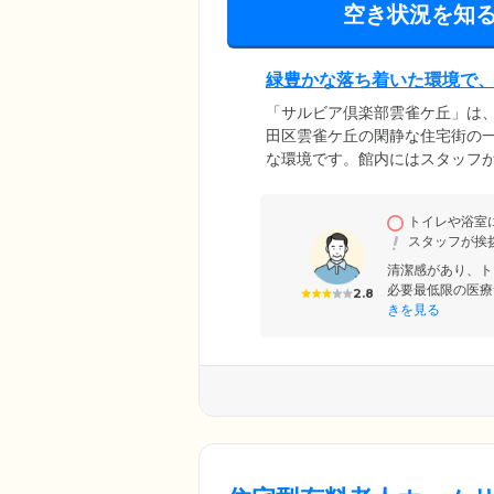
空き状況を知
緑豊かな落ち着いた環境で
「サルビア倶楽部雲雀ケ丘」は
田区雲雀ケ丘の閑静な住宅街の
な環境です。館内にはスタッフが
受け取りや不在時の取り次ぎな
トでみなさまの快適な生活を支
トイレや浴室
能。高額な入居金は不要です。
スタッフが挨
清潔感があり、ト
必要最低限の医療
2.8
きを見る