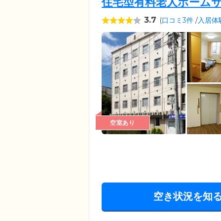
住宅型有料老人ホーム
3.7
(
口コミ3件
/
入居体
空室あり
空き状況を知