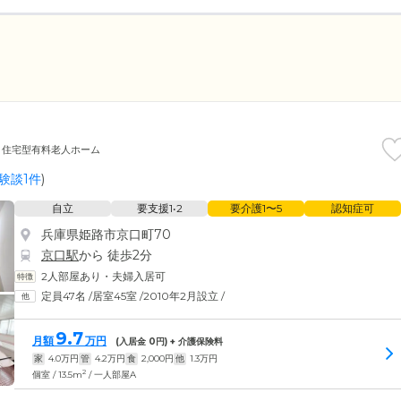
住宅型有料老人ホーム
験談1件
)
自立
要支援1•2
要介護1〜5
認知症可
兵庫県姫路市京口町70
京口駅
から 徒歩2分
2人部屋あり・夫婦入居可
定員47名
/
居室45室
/
2010年2月設立
/
9.7
月額
万円
(入居金
0
円) + 介護保険料
家
4.0
万円
管
4.2
万円
食
2,000
円
他
1.3
万円
2
個室 / 13.5m
/ 一人部屋A