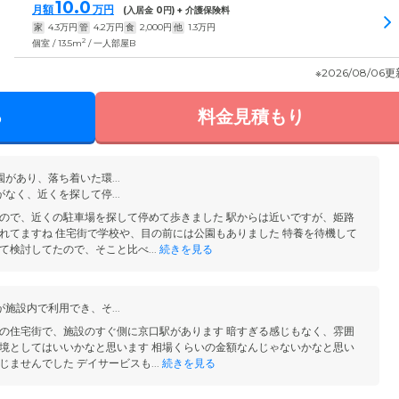
10.0
月額
万円
(入居金
0
円) + 介護保険料
家
4.3
万円
管
4.2
万円
食
2,000
円
他
1.3
万円
2
個室 / 13.5m
/ 一人部屋B
※2026/08/06
る
料金見積もり
があり、落ち着いた環...
なく、近くを探して停...
ので、近くの駐車場を探して停めて歩きました 駅からは近いですが、姫路
れてますね 住宅街で学校や、目の前には公園もありました 特養を待機して
て検討してたので、そこと比べ...
続きを見る
施設内で利用でき、そ...
の住宅街で、施設のすぐ側に京口駅があります 暗すぎる感じもなく、雰囲
境としてはいいかなと思います 相場くらいの金額なんじゃないかなと思い
ませんでした デイサービスも...
続きを見る