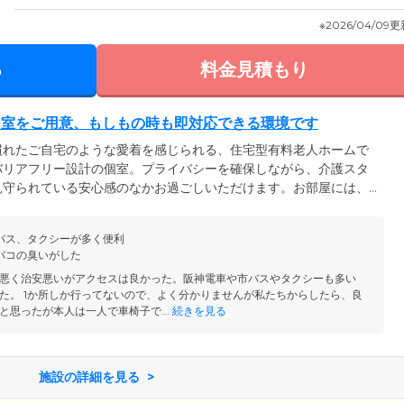
※2026/04/09
る
料金見積もり
個室をご用意、もしもの時も即対応できる環境です
慣れたご自宅のような愛着を感じられる、住宅型有料老人ホームで
バリアフリー設計の個室。プライバシーを確保しながら、介護スタ
見守られている安心感のなかお過ごしいただけます。お部屋には、
備。ベッドや家具なども自由に配置でき、一人で暮らすのにぴった
屋内に緊急コールを設置。「急に体調が悪くなった」「怪我をし
バス、タクシーが多く便利
常駐しているスタッフが駆けつけるので安心です。そのほか、地域
バコの臭いがした
師による定期的な訪問診療を実施しています。
悪く治安悪いがアクセスは良かった。阪神電車や市バスやタクシーも多い
た。 1か所しか行ってないので、よく分かりませんが私たちからしたら、良
と思ったが本人は一人で車椅子で...
続きを見る
施設の詳細を見る