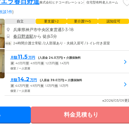
サエラ春日野道
株式会社ヒナコーポレーション
住宅型有料老人ホーム
験談1件
)
自立
要支援1•2
要介護1〜5
認知症可
兵庫県神戸市中央区東雲通3-3-18
春日野道駅
から 徒歩3分
24時間介護士常駐
/
2人部屋あり・夫婦入居可
/
トイレ付き居室
11.5
月額
万円
(入居金
24.0
万円) + 介護保険料
家
4.0
万円
管
4.9
万円
食
1.2
万円
他
1.4
万円
個室 / 一人部屋
14.2
月額
万円
(入居金
39.0
万円) + 介護保険料
家
6.5
万円
管
4.9
万円
食
1.3
万円
他
1.5
万円
個室 / 一人部屋
※2026/03/09
る
料金見積もり