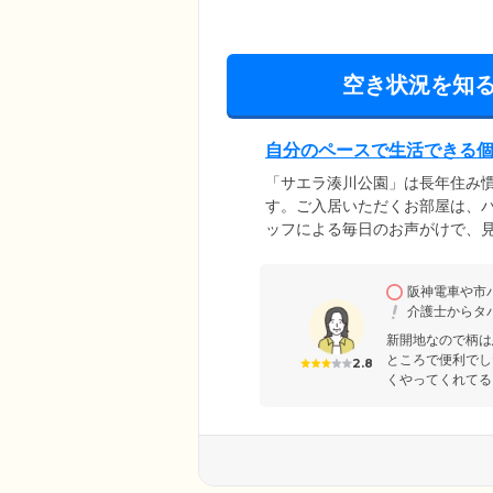
空き状況を知
自分のペースで生活できる
「サエラ湊川公園」は長年住み
す。ご入居いただくお部屋は、
ッフによる毎日のお声がけで、
トイレ、洗面台、エアコンを完
りなサイズ感です。また、お部
阪神電車や市
た」などの緊急時には、24時間
介護士からタ
の医療機関との連携により、医
新開地なので柄は
ところで便利でし
2.8
くやってくれてる