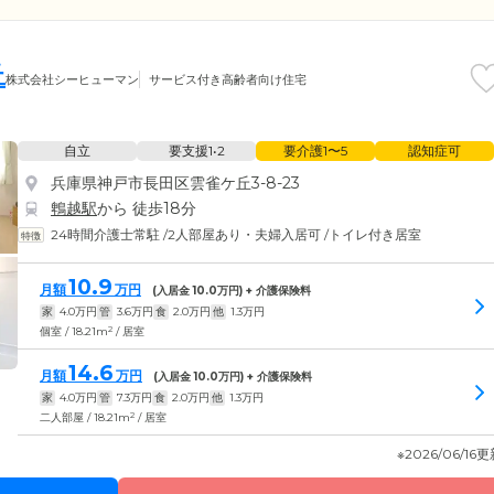
丘
株式会社シーヒューマン
サービス付き高齢者向け住宅
自立
要支援1•2
要介護1〜5
認知症可
兵庫県神戸市長田区雲雀ケ丘3-8-23
鵯越駅
から 徒歩18分
24時間介護士常駐
/
2人部屋あり・夫婦入居可
/
トイレ付き居室
10.9
月額
万円
(入居金
10.0
万円) + 介護保険料
家
4.0
万円
管
3.6
万円
食
2.0
万円
他
1.3
万円
2
個室 / 18.21m
/ 居室
14.6
月額
万円
(入居金
10.0
万円) + 介護保険料
家
4.0
万円
管
7.3
万円
食
2.0
万円
他
1.3
万円
2
二人部屋 / 18.21m
/ 居室
※2026/06/16