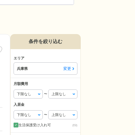
条件を絞り込む
エリア
変更
兵庫県
月額費用
〜
入居金
〜
生活保護受け入れ可
(151)