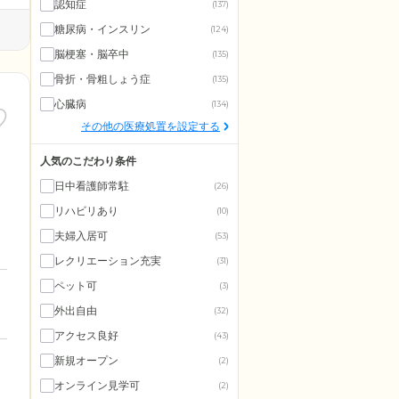
認知症
(137)
糖尿病・インスリン
(124)
脳梗塞・脳卒中
(135)
骨折・骨粗しょう症
(135)
心臓病
(134)
その他の医療処置を設定する
人気のこだわり条件
日中看護師常駐
(26)
リハビリあり
(10)
夫婦入居可
(53)
レクリエーション充実
(31)
ペット可
(3)
外出自由
(32)
アクセス良好
(43)
新規オープン
(2)
オンライン見学可
(2)