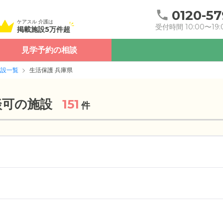
0120-57
ケアスル 介護は
受付時間 10:00〜19:
掲載施設5万件超
見学予約の相談
施設一覧
生活保護 兵庫県
談可の施設
151
件