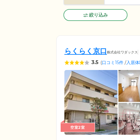
絞り込み
らくらく京口
株式会社ワダックス
3.5
(
口コミ15件
/
入居体
空室2室