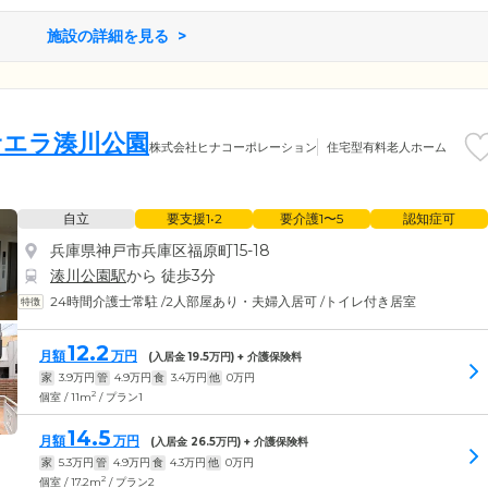
施設の詳細を見る
サエラ湊川公園
株式会社ヒナコーポレーション
住宅型有料老人ホーム
自立
要支援1•2
要介護1〜5
認知症可
兵庫県神戸市兵庫区福原町15-18
湊川公園駅
から 徒歩3分
24時間介護士常駐
/
2人部屋あり・夫婦入居可
/
トイレ付き居室
12.2
月額
万円
(入居金
19.5
万円) + 介護保険料
家
3.9
万円
管
4.9
万円
食
3.4
万円
他
0
万円
2
個室 / 11m
/ プラン1
14.5
月額
万円
(入居金
26.5
万円) + 介護保険料
家
5.3
万円
管
4.9
万円
食
4.3
万円
他
0
万円
2
個室 / 17.2m
/ プラン2