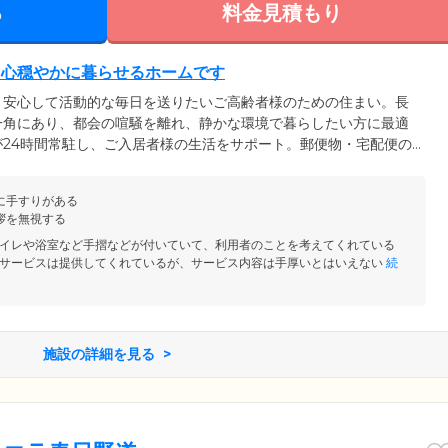
る
料金見積もり
、心穏やかに暮らせるホームです
、安心して活動的な毎日を送りたいご高齢者様のための住まい。長
一角にあり、都会の喧騒を離れ、静かな環境で暮らしたい方に最適
24時間常駐し、ご入居者様の生活をサポート。郵便物・宅配便の
どのフロントサービスから、緊急時の医療連携まで、幅広いサポー
えます。また、当ホームは賃貸住宅のため、敷金のみでご入居可
に手すりがある
費用面でお悩みの方もぜひ一度ご相談ください。
拶を無視する
イレや浴室など手摺などが付いていて、利用者のことを考えてくれている
サービスは提供してくれているが、サービス内容は手厚いとはいえない
続
施設の詳細を見る