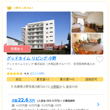
小野市 人気 No.1
空室あり
グッドタイム リビング 小野
グッドタイムリビング 株式会社（大和証券グループ）
住宅型有料老人ホ
ーム
4.4
(
口コミ6件
)
自立
要支援1•2
要介護1〜5
認知症可
兵庫県小野市黒川町126-1
小野駅
から 徒歩14分
22.6
月額
万円
(入居金
563.0
万円) + 介護保険料
家
4.0
万円
管
3.6
万円
食
15.0
万円
他
0
万円
2
個室 / 16.7~21.16m
/ 【一時金払いプラン】お一人様タイプ(81歳以上)