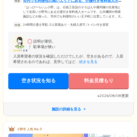
市内でも利便性の高いエリアにある、介護付き有料老人ホー
ムです。
「はっぴーらいふ小野」は、伝統工芸品のそろばんや播州鎌の生産地と
して名高い小野市にある介護付き有料老人ホームです。公共機関や商業
施設などが揃った、市内でも利便性のいい王子町に位置しています。大
池や権現池にもほど近く、穏やかな自然環境にも恵まれた立地です。当
24時間介護士常駐
/
2人部屋あり・夫婦入居可
/
トイレ付き居室
施設は、60歳以上で介護保険の要支援・要介護認定を受けた方にご入居
いただけます。居室は、トイレや洗面台が付いた個室をご用意してお
り、エアコンやベッドも標準装備。プライバシーの守られた空間で、快
適な新生活をスタートしていただけます。経験豊富な入居アドバイザー
説明が適切。
がきめ細やかにサポートいたしますので、お気軽にご相談ください。
駐車場が狭い
2.6
入居希望者の状況を確認しただけでしたが、空きがあるので、入居
希望されるのであれば、見学してはど...
続きを見る
空き状況を知る
料金見積もり
※2026/08/08更新
施設の詳細を見る
小野市 人気 No.3