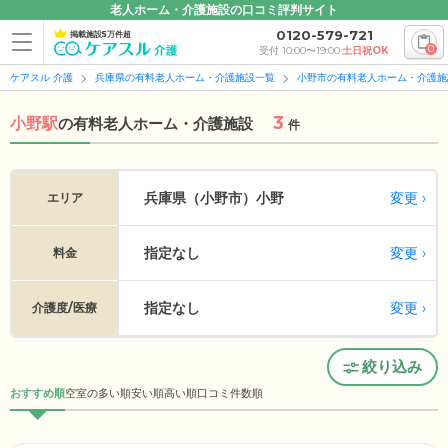
老人ホーム・介護施設の口コミ評判サイト
0120-579-721
掲載施設5万件超
0
受付 10:00〜19:00
土日祝OK
ケアスル 介護
兵庫県の有料老人ホーム・介護施設一覧
小野市の有料老人ホーム・介護施
3
小野駅
の
有料老人ホーム・介護施設
件
変更
兵庫県（小野市）
小野
エリア
指定なし
変更
料金
指定なし
変更
介護度/医療
絞り込み
おすすめ順
空室の多い順
安い順
高い順
口コミ件数順