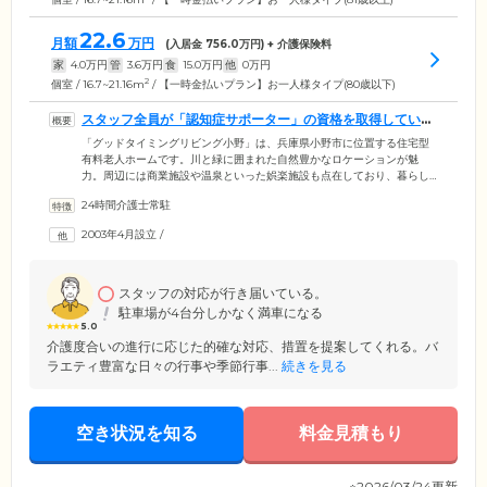
22.6
月額
万円
(入居金
756.0
万円) + 介護保険料
家
4.0
万円
管
3.6
万円
食
15.0
万円
他
0
万円
2
個室 / 16.7~21.16m
/ 【一時金払いプラン】お一人様タイプ(80歳以下)
スタッフ全員が「認知症サポーター」の資格を取得していま
す
「グッドタイミングリビング小野」は、兵庫県小野市に位置する住宅型
有料老人ホームです。川と緑に囲まれた自然豊かなロケーションが魅
力。周辺には商業施設や温泉といった娯楽施設も点在しており、暮らし
やすい環境です。館内には、経験豊富なケアスタッフが常駐。ご入居者
24時間介護士常駐
様の日常生活をきめ細やかにお手伝いしていますので、ぜひお気軽にお
声がけください。また、ケアに従事するスタッフは、全員が「認知症サ
2003年4月設立
/
ポーター」の資格を取得しています。さらに、協力医療機関との密な連
携により、緊急時の対応もスムーズです。安心と快適さを兼ね備えた住
まいで、充実した日々をお過ごしください。
スタッフの対応が行き届いている。
駐車場が4台分しかなく満車になる
5.0
介護度合いの進行に応じた的確な対応、措置を提案してくれる。バ
ラエティ豊富な日々の行事や季節行事...
続きを見る
空き状況を知る
料金見積もり
※2026/03/24更新