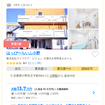
小野市 人気 No.2
空室1室
はっぴーらいふ小野
株式会社ライフケア・ビジョン
介護付き有料老人ホーム
3.1
(
口コミ3件
)
自立
要支援1•2
要介護1〜5
認知症可
兵庫県小野市王子町886-1
小野駅
から 徒歩16分
13.7
月額
万円
(入居金
10.0
万円) + 介護保険料
家
5.1
万円
管
1.4
万円
食
4.3
万円
他
2.9
万円
2
個室 / 18m
/ 基本プラン