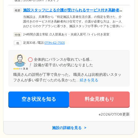
個室 / 20.08~21.39m
/ Bタイプ
施設スタッフによる介護が受けられるサービス付き高齢者向
け住宅です
当施設は、兵庫県から「特定施設入居者生活介護」の指定を受けた、介
護付きのサービス付き高齢者向け住宅です。介護が必要な方は、お一人
おひとりのケアプランに基づき、施設スタッフが手厚いケアをご提供い
たします。お食事やご入浴の見守り・介助から、掃除や洗濯のお手伝い
24時間介護士常駐
/
2人部屋あり・夫婦入居可
/
トイレ付き居室
まで、きめ細やかにサポート。安心してお任せいただけます。夜間も介
護スタッフが常駐しており、緊急ボタンによる呼び出しには迅速に駆け
定員30名
/
電話
0794-62-7503
付けます。また、来客対応や宅配便の取次ぎといった生活支援サービス
や、お困りごとをお聞きする生活相談もご利用いただけます。
全体的にバランスが取れている感...
設備が若干古いのが気になりました
3.0
職員さんの説明が丁寧で良かった。 職員さんは比較的若いスタッ
フさんが多い様子だったのも良かった...
続きを見る
空き状況を知る
料金見積もり
※2026/07/08更新
施設の詳細を見る