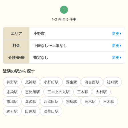
1
1~3 件 全 3 件中
エリア
小野市
変更
料金
下限なし〜上限なし
変更
介護/医療
指定なし
変更
近隣の駅から探す
神野駅
厄神駅
小野町駅
粟生駅
河合西駅
社町駅
志染駅
恵比須駅
三木上の丸駅
三木駅
大村駅
市場駅
葉多駅
西這田駅
別所駅
高木駅
三木駅
網引駅
田原駅
法華口駅