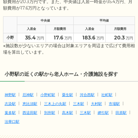
額費用が20.3万円です。また、中央値は入居一時金が35.4万円、月
額費用が17.6万円となっています。
中央値
平均値
入居金
月額費用
入居金
月額費用
35.4
17.6
183.6
20.3
小野
万円
万円
万円
万円
※施設数が少ないエリアの場合は対象エリアを周辺まで広げて費用相
場を算出しています。
小野駅の近くの駅から老人ホーム・介護施設を探す
神野駅
厄神駅
小野町駅
粟生駅
河合西駅
社町駅
志染駅
恵比須駅
三木上の丸駅
三木駅
大村駅
市場駅
葉多駅
西這田駅
別所駅
高木駅
三木駅
網引駅
田原駅
法華口駅