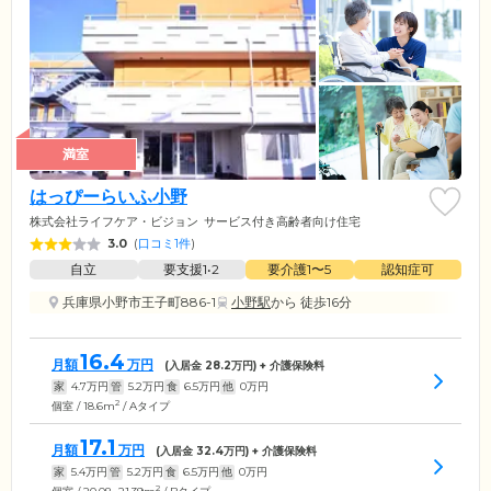
満室
はっぴーらいふ小野
株式会社ライフケア・ビジョン
サービス付き高齢者向け住宅
3.0
(
口コミ1件
)
自立
要支援1•2
要介護1〜5
認知症可
兵庫県小野市王子町886-1
小野駅
から 徒歩16分
16.4
月額
万円
(入居金
28.2
万円) + 介護保険料
家
4.7
万円
管
5.2
万円
食
6.5
万円
他
0
万円
2
個室 / 18.6m
/ Aタイプ
17.1
月額
万円
(入居金
32.4
万円) + 介護保険料
家
5.4
万円
管
5.2
万円
食
6.5
万円
他
0
万円
2