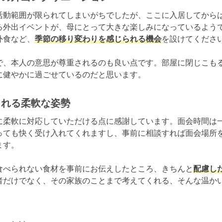
活動範囲が限られてしまいがちでしたが、ここに入居してから
る外出イベントが、母にとって大きな楽しみになっているよう
外食など、
季節の移り変わりを感じられる機会
を設けてください
で、本人の意思が尊重されるのも良い点です。部屋に閉じこも
に健やかに過ごせているのだと思います。
くれる柔軟な姿勢
に柔軟に対応していただける点に感謝しています。面会時間は
っても快く受け入れてくれますし、事前に相談すれば面会場所
す。

食べられない食材を事前にお伝えしたところ、きちんと
配慮し
者だけでなく、その家族のことまで考えてくれる、そんな温か