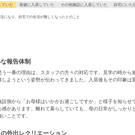
していた
老健に入居していた
その他施設に入居していた
自宅にいた(
生活になり、自宅での生活が難しくなったとのこと
めな報告体制
思う一番の理由は、スタッフの方々の対応です。見学の時から
解しようという姿勢が伝わってきました。入居後もその印象は
施設側から「お母様はいかがお過ごしですか」と様子を知らせ
心感があります。離れて暮らしていても、母の日常がしっかり
強いことです。
との外出レクリエーション