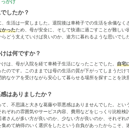
きっかけ
況でしたか？
に、生活は一変しました。退院後は車椅子での生活を余儀なく
なかった
ため、母が安全に、そして快適に過ごすことが難しい
からどう支えていけば良いのか、途方に暮れるような思いでし
かけは何ですか？
かけは、母が入院を経て車椅子生活になったことでした。
自宅
ったのです。このままでは母の生活の質が下がってしまうだけ
門的なケアを受けながら安心して暮らせる場所を探すことを決
悪感はありましたか？
って、不思議と大きな葛藤や罪悪感はありませんでした。とい
それぞれの雰囲気やサービス内容、費用などをじっくり比較検
居者さんが多い方が良いのか、少ない方が良いのか、それぞれ
を集めて納得のいく選択をしたという自負があったからこそ、