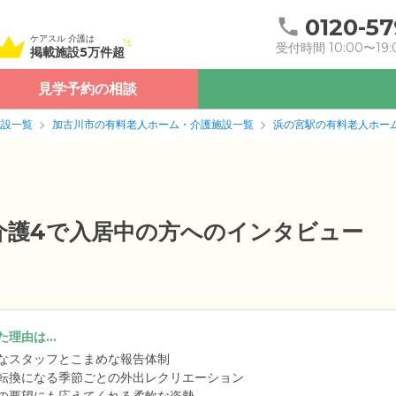
0120-57
ケアスル 介護は
受付時間 10:00〜19:
掲載施設5万件超
見学予約の相談
施設一覧
加古川市の有料老人ホーム・介護施設一覧
浜の宮駅の有料老人ホー
要介護4で入居中の方へのインタビュー
理由は...
なスタッフとこまめな報告体制
転換になる季節ごとの外出レクリエーション