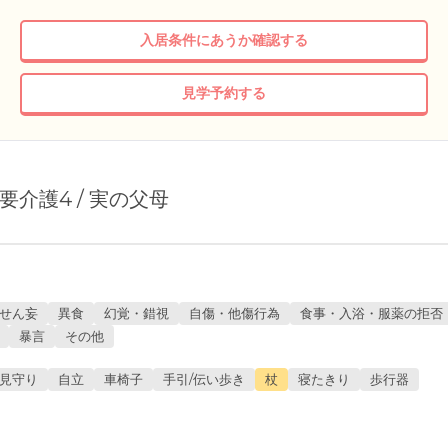
入居条件にあうか確認する
見学予約する
/ 要介護4 / 実の父母
せん妄
異食
幻覚・錯視
自傷・他傷行為
食事・入浴・服薬の拒否
暴言
その他
見守り
自立
車椅子
手引/伝い歩き
杖
寝たきり
歩行器