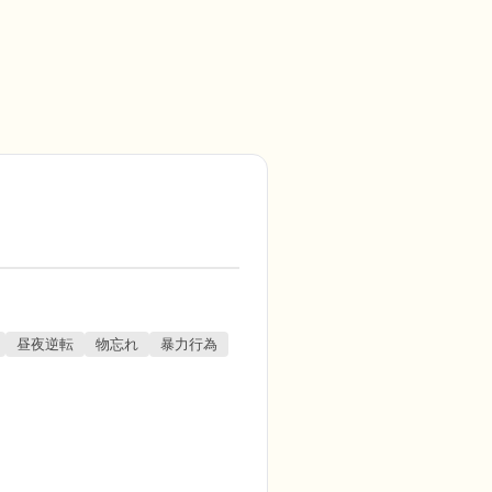
昼夜逆転
物忘れ
暴力行為