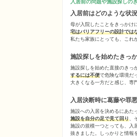
入居前の問題や施設探しの
入居前はどのような状
母が入院したことをきっかけ
宅はバリアフリーの設計では
私たち家族にとっても、これ
施設探しを始めたきっ
施設探しを始めた直接のきっ
するには不便
で危険な環境だ
大きくなる一方だと感じ、専
入居決断時に葛藤や罪
施設への入居を決めるにあた
施設を自分の足で見て回り
、
施設の規模一つとっても、入
抜きました。しっかりと情報