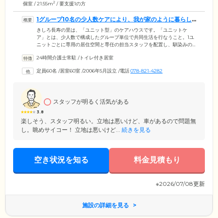
2
個室 / 21.55m
/ 要支援1の方
1グループ10名の少人数ケアにより、我が家のように暮らし
ていただけます
きしろ長寿の里は、「ユニット型」のケアハウスです。「ユニットケ
ア」とは、少人数で構成したグループ単位で共同生活を行なうこと。1ユ
ニットごとに専用の居住空間と専任の担当スタッフを配置し、馴染みの
メンバーとともに生活を営んでいただきます。ご入居者様の居室は共用
24時間介護士常駐
/
トイレ付き居室
のリビングスペースを囲むように配置。そのため、最大定員60名という
多床施設でありながら、小規模施設のようなアットホームな雰囲気が実
定員60名
/
居室60室
/
2006年5月設立
/
電話
078-821-4282
現しています。ケアスタッフは、24時間365日常駐。将来的に介護度が高
くなった場合でも、安心して暮らし続けられる環境です。
スタッフが明るく活気がある
3.8
楽しそう、スタッフ明るい。立地は悪いけど、車があるので問題無
し。眺めサイコー！ 立地は悪いけど...
続きを見る
空き状況を知る
料金見積もり
※2026/07/08更新
施設の詳細を見る