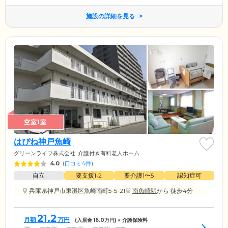
施設の詳細を見る
空室1室
はぴね神戸魚崎
グリーンライフ株式会社
介護付き有料老人ホーム
4.0
(
口コミ4件
)
自立
要支援1•2
要介護1〜5
認知症可
兵庫県神戸市東灘区魚崎南町5-5-21
南魚崎駅
から 徒歩4分
21.2
月額
万円
(入居金
16.0
万円) + 介護保険料