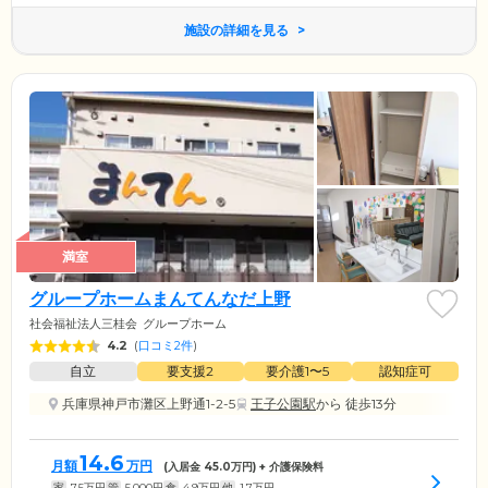
施設の詳細を見る
満室
グループホームまんてんなだ上野
社会福祉法人三桂会
グループホーム
4.2
(
口コミ2件
)
自立
要支援2
要介護1〜5
認知症可
兵庫県神戸市灘区上野通1-2-5
王子公園駅
から 徒歩13分
14.6
月額
万円
(入居金
45.0
万円) + 介護保険料
家
7.5
万円
管
5,000
円
食
4.9
万円
他
1.7
万円