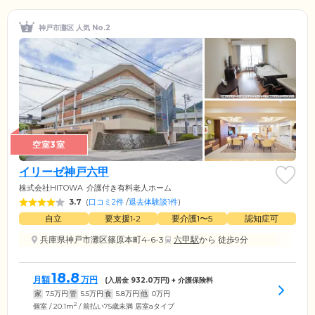
神戸市灘区 人気 No.2
空室3室
イリーゼ神戸六甲
株式会社HITOWA
介護付き有料老人ホーム
3.7
(
口コミ2件
/
退去体験談1件
)
自立
要支援1•2
要介護1〜5
認知症可
兵庫県神戸市灘区篠原本町4-6-3
六甲駅
から 徒歩9分
18.8
月額
万円
(入居金
932.0
万円) + 介護保険料
家
7.5
万円
管
5.5
万円
食
5.8
万円
他
0
万円
2
個室 / 20.1m
/ 前払い75歳未満 居室aタイプ