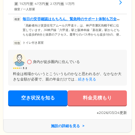
家
7.5
万円
管
4.7
万円
食
2.1
万円
他
1.1
万円
個室 / 一人部屋
毎日の安否確認はもちろん、緊急時のサポート体制も万全で
す
「高齢者向け賃貸住宅アムール六甲道Ⅱ」は、神戸市灘区烏帽子町に位
置しています。JR神戸線「六甲道」駅と阪神本線「新在家」駅からどち
らも徒歩約8分と抜群のアクセス。最寄りのバス停からも徒歩1分の、便
利なエリアにあります。ホーム内には、24時間365日体制でスタッフが常
トイレ付き居室
駐。急な体調不良やお困りごとの際には、昼夜を問わずいつでも迅速に
対応いたします。また、スタッフは毎日ご入居者様お一人おひとりのお
部屋にうかがい、健康状態の確認やお困りごとの相談にのっていますの
で、些細な変化も敏感にキャッチ。みなさまの健やかな毎日をお守りし
身内が徒歩圏内に住んでいる
ています。
3.2
料金は相場からいうとこういうものかなと思われるが、なかなか大
きな金額が必要で、親の年金だけでは...
続きを見る
空き状況を知る
料金見積もり
※2026/03/24更新
施設の詳細を見る