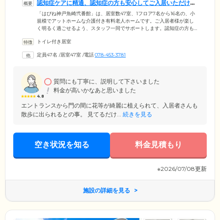
認知症ケアに精通、認知症の方も安心してご入居いただけま
す
「はぴね神戸魚崎弐番館」は、居室数47室、1フロア7名から16名の、小
規模でアットホームな介護付き有料老人ホームです。ご入居者様が楽し
く明るく過ごせるよう、スタッフ一同でサポートします。認知症の方も
受け入れており、ご自身のペースで安心して過ごせるよう認知症を理解
トイレ付き居室
しているスタッフが生活をお手伝い。脳トレ、運動など認知症を遅らせ
る効果があるといわれる取り組みを、毎日の生活の中に自然に取り入れ
定員47名
/
居室47室
/
電話
078-453-3781
る工夫もしています。医療機関との協力体制も整備し、訪問診療・往
診、夜間の医療サポートに対応。持病があるなど、健康面に不安がある
方もご安心ください。
質問にも丁寧に、説明して下さいました
料金が高いかなあと思いました
4.8
エントランスから門の間に花等が綺麗に植えられて、入居者さんも
散歩に出られるとの事。 見てるだけ...
続きを見る
空き状況を知る
料金見積もり
※2026/07/08更新
施設の詳細を見る