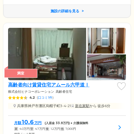
施設の詳細を見る
満室
高齢者向け賃貸住宅アムール六甲道Ⅰ
株式会社ヒナコーポレーション
高齢者住宅
4.2
(
口コミ1件
)
兵庫県神戸市灘区烏帽子町3-4-21
新在家駅
から 徒歩6分
10.6
月額
万円
(入居金
33.9
万円) + 介護保険料
家
4.0
万円
管
4.7
万円
食
1.2
万円
他
7,000
円