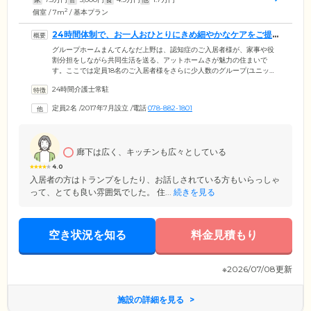
2
個室 / 7m
/ 基本プラン
24時間体制で、お一人おひとりにきめ細やかなケアをご提
供いたします
グループホームまんてんなだ上野は、認知症のご入居者様が、家事や役
割分担をしながら共同生活を送る、アットホームさが魅力の住まいで
す。ここでは定員18名のご入居者様をさらに少人数のグループ(ユニット)
に分け、グループごとに専任の職員を配置する「ユニット制」を採用。
24時間介護士常駐
いつも同じ職員が認知症のみなさまに寄り添うことで、ご入居者様とス
タッフがいつしか「顔なじみの関係」に。信頼と安心感ある雰囲気のな
定員2名
/
2017年7月設立
/
電話
078-882-1801
かで行う、きめ細やかな介護ケアを可能にしています。ご入居のみなさ
まお一人おひとりにとって、笑顔で活気のある生活を送っていただける
よう、サポートさせていただきます。
廊下は広く、キッチンも広々としている
4.0
入居者の方はトランプをしたり、お話しされている方もいらっしゃ
って、とても良い雰囲気でした。 住...
続きを見る
空き状況を知る
料金見積もり
※2026/07/08更新
施設の詳細を見る