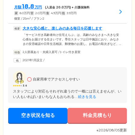
18.8
月額
万円
(入居金
20.0
万円) + 介護保険料
家
8.0
万円
管
2.0
万円
食
4.9
万円
他
3.9
万円
2
個室 / 25m
/ プラン2
大きな安心感と、楽しみのある毎日を応援します
「サービス付き高齢者向け住宅えらぶ」は、高齢のみなさまへ大きな安
心感をお届けする住まいです。専任スタッフは日中施設におり、みなさ
まの安否確認や日常生活相談、郵便物のお渡し、お電話の取次ぎなど、
生活支援サービスをご提供。館内の厨房で作る、温かく健康的なお食事
2人部屋あり・夫婦入居可
/
トイレ付き居室
サービスもございますので、ぜひご利用ください。夜間はセコムと連携
しており、居室にある緊急通報ボタンを押せば、すぐにガードマンが駆
2021年1月設立
/
けつけ、状況を把握します。介護予防や生きがい作りのため、四季折々
のレクリエーションも積極的に開催。安心で快適、そして楽しみのある
毎日を応援します。
自家用車でアクセスしやすい
3.6
スタッフにより対応もそれぞれ違うので一概には言えませんが、い
い人もいればいまいちな人もおられる...
続きを見る
空き状況を知る
料金見積もり
※2026/08/05更新