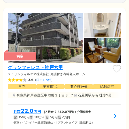
満室
グランフォレスト神戸六甲
スミリンフィルケア株式会社
介護付き有料老人ホーム
3.6
(
口コミ4件
)
自立
要支援1•2
要介護1〜5
認知症可
兵庫県神戸市灘区中郷町３丁目３−７
石屋川駅
から 徒歩7分
22.0
月額
万円
(入居金
2,460.0
万円) + 介護保険料
家
10.5
万円
管
11.5
万円
食
0
万円
他
0
万円
2
個室 / 44.7m
/ 一般居室前払いⅠプランHタイプ（最低料金）