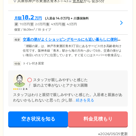
兵庫県神戸市東灘区青木3-1-43
青木駅
から 徒歩5分
18.2
月額
万円
(入居金
14.0
万円) + 介護保険料
家
7.0
万円
管
2.0
万円
食
4.9
万円
他
4.3
万円
2
個室 / 18.09m
/ 1R タイプ
交通の便がよくショッピングモールにも近い暮らしに便利な
立地です
「潮騒の家」は、神戸市東灘区青木3丁目にあるサービス付き高齢者向け
住宅です。阪神本線「青木」駅から海の方向へ歩いて6分。交通の便がよ
い海沿いのエリアに位置しています。すぐ近くにはスーパーや飲食店な
どが揃った大型ショッピングモールがあり、暮らしに便利な立地です。
トイレ付き居室
当施設はご高齢者に安心してお住まいいただけるバリアフリーの賃貸住
宅です。要介護認定を受けた方はもちろんのこと、要支援の方や介護の
必要がない自立の方もご入居いただけます。居室はシングルルームが50
部屋となっており、トイレと洗面台が付いたプライベート空間をご用意
スタッフが親しみやすいと感じた
いたしました。
坂の上で車がないとアクセス困難
2.4
スタッフはわりと親切で親しみやすいと感じた。入居者と親族があ
わないかもしれないと思った 少し部...
続きを見る
空き状況を知る
料金見積もり
※2026/05/29更新