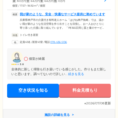
家
8.0
万円
管
6.6
万円
食
6.6
万円
他
0
万円
2
個室 / 17.57~18.92m
/ 個室
我が家のような、安全・快適なサービス提供に努めています
兵庫県神戸市の介護付き有料老人ホーム「はぴね神戸魚崎」では、温か
い我が家のような生活空間を作り出すことを目指し、お一人おひとりに
寄り添った介護に取り組んでいます。 「1年365日同じ質と量のサービ
ス」の提供を心掛けており、食事や入浴など日常生活で必要なサポート
トイレ付き居室
をしっかりお届けします。また、居室は全室個室となっており、「今日
はひとりでゆっくりしたい」などのニーズも叶えられます。緊急通報装
定員43名
/
居室43室
/
電話
078-436-5136
置を備えていますので、居室内で異変が起きた際にはすぐにスタッフに
連絡できます。スタッフは24時間常駐しているため、昼夜問わずいつで
も迅速に駆け付け、ご入居者様の安全を守ります。
個室が綺麗
3.0
全体的に新しく掃除も行き届いている感じがした。作りもまだ新し
いと思います。調べてないので詳しい...
続きを見る
空き状況を知る
料金見積もり
※2026/07/08更新
施設の詳細を見る