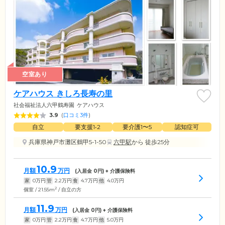
空室あり
ケアハウス きしろ長寿の里
社会福祉法人六甲鶴寿園
ケアハウス
3.9
(
口コミ3件
)
自立
要支援1•2
要介護1〜5
認知症可
兵庫県神戸市灘区鶴甲5-1-50
六甲駅
から 徒歩25分
10.9
月額
万円
(入居金
0
円) + 介護保険料
家
0
万円
管
2.2
万円
食
4.7
万円
他
4.0
万円
2
個室 / 21.55m
/ 自立の方
11.9
月額
万円
(入居金
0
円) + 介護保険料
家
0
万円
管
2.2
万円
食
4.7
万円
他
5.0
万円