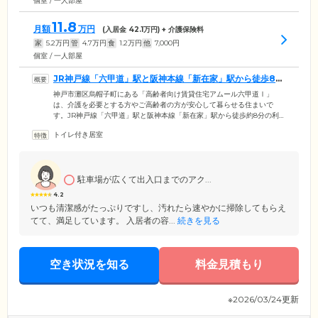
個室 / 一人部屋
11.8
月額
万円
(入居金
42.1
万円) + 介護保険料
家
5.2
万円
管
4.7
万円
食
1.2
万円
他
7,000
円
個室 / 一人部屋
JR神戸線「六甲道」駅と阪神本線「新在家」駅から徒歩8分
です
神戸市灘区烏帽子町にある「高齢者向け賃貸住宅アムール六甲道Ⅰ」
は、介護を必要とする方やご高齢者の方が安心して暮らせる住まいで
す。JR神戸線「六甲道」駅と阪神本線「新在家」駅から徒歩約8分の利便
性の高さが魅力。 国道2号線からもすぐの立地にあるため、ご見学やご
トイレ付き居室
面会など、ぜひお気軽にお越しください。鉄筋コンクリート造5階建ての
館内には、全22戸の居室をご用意。プライバシーに配慮して、すべてひ
とり部屋になっています。ご入居者様それぞれのライフスタイルを大切
に、これまでと同じように思いおもいの日常をお過ごしいただけます。
駐車場が広くて出入口までのアク...
4.2
いつも清潔感がたっぷりですし、汚れたら速やかに掃除してもらえ
てて、満足しています。 入居者の容...
続きを見る
空き状況を知る
料金見積もり
※2026/03/24更新