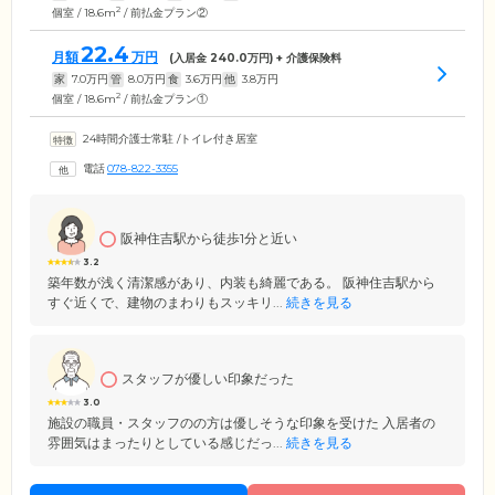
2
個室 / 18.6m
/ 前払金プラン②
22.4
月額
万円
(入居金
240.0
万円) + 介護保険料
家
7.0
万円
管
8.0
万円
食
3.6
万円
他
3.8
万円
2
個室 / 18.6m
/ 前払金プラン①
24時間介護士常駐
/
トイレ付き居室
電話
078-822-3355
阪神住吉駅から徒歩1分と近い
3.2
築年数が浅く清潔感があり、内装も綺麗である。 阪神住吉駅から
すぐ近くで、建物のまわりもスッキリ...
続きを見る
スタッフが優しい印象だった
3.0
施設の職員・スタッフのの方は優しそうな印象を受けた 入居者の
雰囲気はまったりとしている感じだっ...
続きを見る