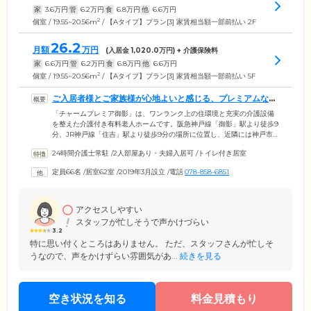
家
3.6
万円
管
6.2
万円
食
6.8
万円
他
6.6
万円
2
個室 / 19.55~20.56m
/ 【Aタイプ】プラン[3] 家賃相当額一部前払い 2F
26.2
月額
万円
(入居金
1,020.0
万円) + 介護保険料
家
6.6
万円
管
6.2
万円
食
6.8
万円
他
6.6
万円
2
個室 / 19.55~20.56m
/ 【Aタイプ】プラン[3] 家賃相当額一部前払い 5F
ご入居者様とご家族様が心地よいと感じる、プレミアムな暮
らしを提案します
「チャームプレミア御影」は、ワンランク上の住環境と充実の介護設備
を整えた介護付き有料老人ホームです。阪急神戸線「御影」駅より徒歩9
分、JR神戸線「住吉」駅より徒歩9分の場所に位置し、近隣には神戸市東
灘区役所やコンビニ、スーパーなどがある、生活に便利な立地です。ご
24時間介護士常駐
/
2人部屋あり・夫婦入居可
/
トイレ付き居室
入居対象は要支援から要介護の認定を受けた方。お部屋は個室と夫婦部
屋合わせて62室ございます。ホーム内には厚労省が定める数より多い数
定員66名
/
居室62室
/
2019年3月設立
/
電話
078-858-6851
のスタッフを配置。ご入居者様お一人おひとりに合わせた、きめ細やか
な個別ケアを実現いたしました。ご入居者様だけでなく、ご家族様にも
心地よいと感じていただける、プレミアムな暮らしを提案いたします。
アクセスしやすい
スタッフが忙しそうで声かけづらい
3.2
特に思い付くところはありません。 ただ、スタッフさんが忙しそ
うなので、声をかけずらい雰囲気があ...
続きを見る
空き状況を知る
料金見積もり