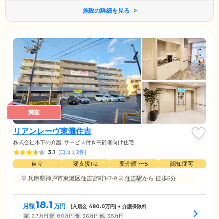
施設の詳細を見る
満室
リアンレーヴ東灘住吉
株式会社木下の介護
サービス付き高齢者向け住宅
3.1
(
口コミ2件
)
自立
要支援1•2
要介護1〜5
認知症可
兵庫県神戸市東灘区住吉宮町1-7-8
住吉駅
から 徒歩5分
18.1
月額
万円
(入居金
480.0
万円) + 介護保険料
家
2.7
万円
管
8.0
万円
食
3.6
万円
他
3.8
万円