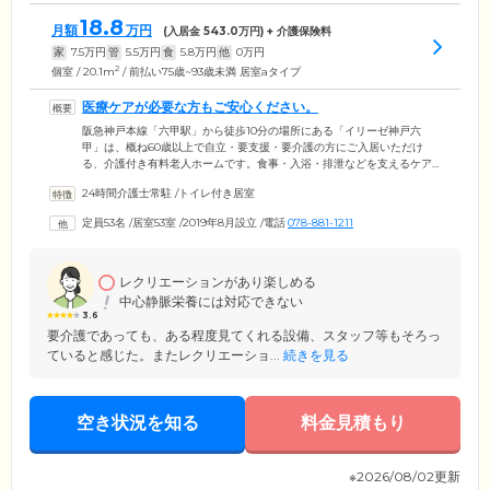
18.8
月額
万円
(入居金
543.0
万円) + 介護保険料
家
7.5
万円
管
5.5
万円
食
5.8
万円
他
0
万円
2
個室 / 20.1m
/ 前払い75歳~93歳未満 居室aタイプ
医療ケアが必要な方もご安心ください。
阪急神戸本線「六甲駅」から徒歩10分の場所にある「イリーゼ神戸六
甲」は、概ね60歳以上で自立・要支援・要介護の方にご入居いただけ
る、介護付き有料老人ホームです。食事・入浴・排泄などを支えるケア
の専門技術を持つ介護スタッフが施設に24時間常駐。体調が急変しやす
24時間介護士常駐
/
トイレ付き居室
い夜間も、ご安心いただける体制です。
定員53名
/
居室53室
/
2019年8月設立
/
電話
078-881-1211
レクリエーションがあり楽しめる
中心静脈栄養には対応できない
3.6
要介護であっても、ある程度見てくれる設備、スタッフ等もそろっ
ていると感じた。またレクリエーショ...
続きを見る
空き状況を知る
料金見積もり
※2026/08/02更新