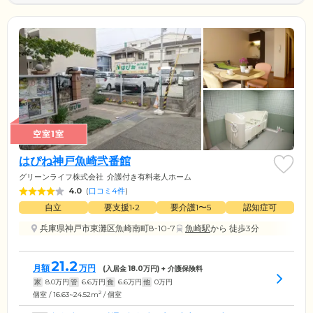
空室1室
はぴね神戸魚崎弐番館
グリーンライフ株式会社
介護付き有料老人ホーム
4.0
(
口コミ4件
)
自立
要支援1•2
要介護1〜5
認知症可
兵庫県神戸市東灘区魚崎南町8-10-7
魚崎駅
から 徒歩3分
21.2
月額
万円
(入居金
18.0
万円) + 介護保険料
家
8.0
万円
管
6.6
万円
食
6.6
万円
他
0
万円
2
個室 / 16.63~24.52m
/ 個室