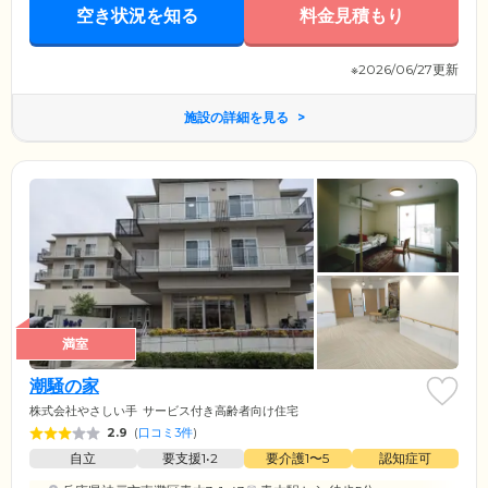
空き状況を知る
料金見積もり
※2026/06/27更新
施設の詳細を見る
満室
潮騒の家
株式会社やさしい手
サービス付き高齢者向け住宅
2.9
(
口コミ3件
)
自立
要支援1•2
要介護1〜5
認知症可