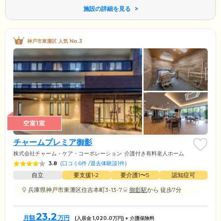
施設の詳細を見る
神戸市東灘区 人気 No.3
空室1室
チャームプレミア御影
株式会社チャーム・ケア・コーポレーション
介護付き有料老人ホーム
3.8
(
口コミ6件
/
退去体験談1件
)
自立
要支援1•2
要介護1〜5
認知症可
兵庫県神戸市東灘区住吉本町3-13-7
御影駅
から 徒歩7分
23.2
月額
万円
(入居金
1,020.0
万円) + 介護保険料