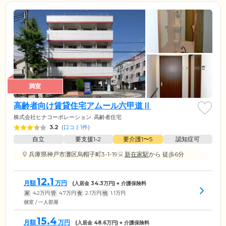
満室
高齢者向け賃貸住宅アムール六甲道Ⅱ
株式会社ヒナコーポレーション
高齢者住宅
3.2
(
口コミ1件
)
自立
要支援1•2
要介護1〜5
認知症可
兵庫県神戸市灘区烏帽子町3-1-19
新在家駅
から 徒歩6分
12.1
月額
万円
(入居金
34.3
万円) + 介護保険料
家
4.2
万円
管
4.7
万円
食
2.1
万円
他
1.1
万円
個室 / 一人部屋
15.4
月額
万円
(入居金
48.6
万円) + 介護保険料