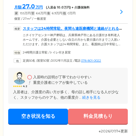
27.0
月額
万円
(入居金
10.0
万円) + 介護保険料
家
13.5
万円
管
6.6
万円
食
6.9
万円
他
0
万円
2
個室 / 27m
/ 一般居室
スタッフは24時間常駐。夜間も連医療機関と連絡がとれる
体制です
ニチイケアセンター神戸摩耶は、兵庫県神戸市にある介護付き有料老人
ホームです。介護を必要としない自立の方から要介護の方までご入居い
ただけます。介護スタッフは24 時間常駐。また、看護師は日中常駐し、
ご入居者様の健康管理を行っています。夜間はスタッフが2時間おきに館
24時間介護士常駐
/
トイレ付き居室
内を巡回し、ご入居者様の安否を確認。さらに協力医療機関と連携し、
夜間でも万が一異常があれば、すぐに連携医と連絡がとれる体制を整え
定員50名
/
居室50室
/
2012年11月設立
/
電話
078-801-0022
ています。ほかにも診察が必要な場合は、協力医療機関であればスタッ
フが無料で送迎、無料で診療をご利用いただけます。
入居時の説明が丁寧でわかりやすい
重度介護者にケアが集中している
4.2
入居者は、介護度の高い方が多く、母の話し相手になる人が少な
く、スタッフからのケアも、他の重度介...
続きを見る
空き状況を知る
料金見積もり
※2026/07/14更新