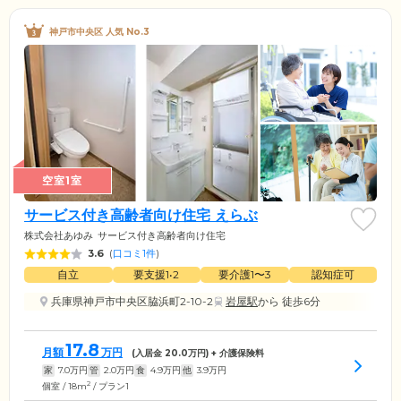
神戸市中央区 人気 No.3
空室1室
サービス付き高齢者向け住宅 えらぶ
株式会社あゆみ
サービス付き高齢者向け住宅
3.6
(
口コミ1件
)
自立
要支援1•2
要介護1〜3
認知症可
兵庫県神戸市中央区脇浜町2-10-2
岩屋駅
から 徒歩6分
17.8
月額
万円
(入居金
20.0
万円) + 介護保険料
家
7.0
万円
管
2.0
万円
食
4.9
万円
他
3.9
万円
2
個室 / 18m
/ プラン1