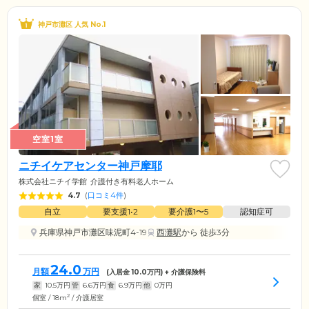
神戸市灘区 人気 No.1
空室1室
ニチイケアセンター神戸摩耶
株式会社ニチイ学館
介護付き有料老人ホーム
4.7
(
口コミ4件
)
自立
要支援1•2
要介護1〜5
認知症可
兵庫県神戸市灘区味泥町4-19
西灘駅
から 徒歩3分
24.0
月額
万円
(入居金
10.0
万円) + 介護保険料
家
10.5
万円
管
6.6
万円
食
6.9
万円
他
0
万円
2
個室 / 18m
/ 介護居室