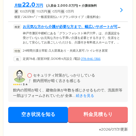
22.0
月額
万円
(入居金
2,000.0
万円) + 介護保険料
家
10.5
万円
管
11.5
万円
食
0
万円
他
0
万円
2
個室 / 26.59m
/ 一般居室前払いⅡプランB1タイプ（最低料金）
お元気な方から介護が必要な方まで、幅広いサポートが可能
です
神戸市灘区中郷町にある「グランフォレスト神戸六甲」は、介護認定を
受けていないお元気な方から手厚い介護を必要とする方まで、生涯をと
おして安心してお過ごしいただける、介護付き有料老人ホームです。
「介護専用」居室と「自立」向けの一般居室をご用意しているため、ご
24時間介護士常駐
/
2人部屋あり・夫婦入居可
/
トイレ付き居室
入居者様お一人おひとりのライフスタイルに合わせて、それぞれのペー
スで暮らせます。当ホームへは、JR東海道本線「六甲道」駅より徒歩8
定員78名
/
居室39室
/
2010年4月設立
/
電話
078-846-1366
分・阪神電鉄本線「石屋川」駅より徒歩10分と、アクセス良好。周囲に
は公園や商業施設が多数ある、利便性の高いロケーションです。
セキュリティ対策がしっかりしている
館内照明が暗く古さを感じる
3.4
館内の照明が暗く、建物自体が年数を感じさせるもので、洗面所等
一部はリフォームされていたが 全体...
続きを見る
空き状況を知る
料金見積もり
※2026/07/31更新