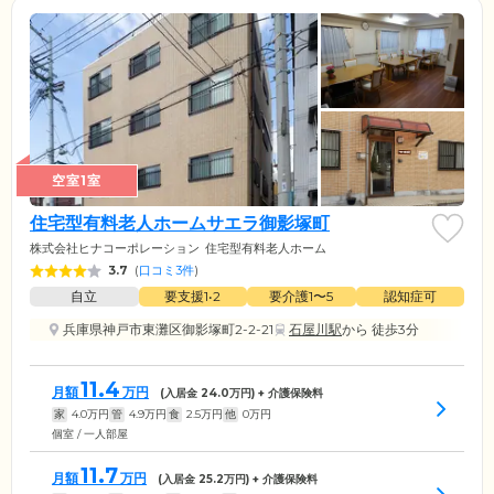
空室1室
住宅型有料老人ホームサエラ御影塚町
株式会社ヒナコーポレーション
住宅型有料老人ホーム
3.7
(
口コミ3件
)
自立
要支援1•2
要介護1〜5
認知症可
兵庫県神戸市東灘区御影塚町2-2-21
石屋川駅
から 徒歩3分
11.4
月額
万円
(入居金
24.0
万円) + 介護保険料
家
4.0
万円
管
4.9
万円
食
2.5
万円
他
0
万円
個室 / 一人部屋
11.7
月額
万円
(入居金
25.2
万円) + 介護保険料