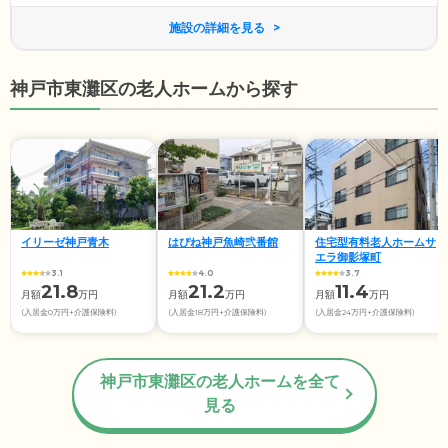
施設の詳細を見る
神戸市東灘区の老人ホームから探す
イリーゼ神戸青木
はぴね神戸魚崎弐番館
住宅型有料老人ホームサ
エラ御影塚町
3.1
4.0
3.7
21.8
21.2
11.4
月額
万円
月額
万円
月額
万円
(入居金0万円+介護保険料)
(入居金18万円+介護保険料)
(入居金24万円+介護保険料)
神戸市東灘区の老人ホームを全て
見る