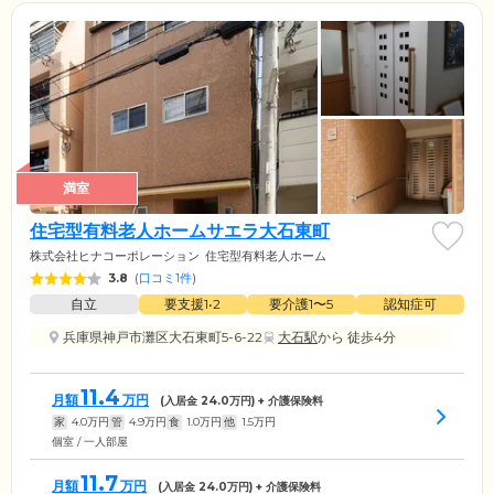
満室
住宅型有料老人ホームサエラ大石東町
株式会社ヒナコーポレーション
住宅型有料老人ホーム
3.8
(
口コミ1件
)
自立
要支援1•2
要介護1〜5
認知症可
兵庫県神戸市灘区大石東町5-6-22
大石駅
から 徒歩4分
11.4
月額
万円
(入居金
24.0
万円) + 介護保険料
家
4.0
万円
管
4.9
万円
食
1.0
万円
他
1.5
万円
個室 / 一人部屋
11.7
月額
万円
(入居金
24.0
万円) + 介護保険料