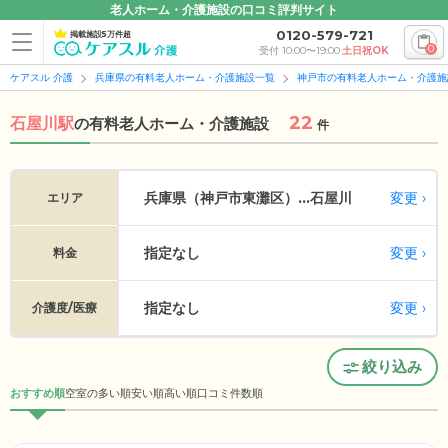
老人ホーム・介護施設の口コミ評判サイト
0120-579-721
掲載施設5万件超
0
受付 10:00〜19:00
土日祝OK
ケアスル 介護
兵庫県の有料老人ホーム・介護施設一覧
神戸市の有料老人ホーム・介護施
22
石屋川駅
の
有料老人ホーム・介護施設
件
変更
兵庫県（神戸市東灘区）...
石屋川
エリア
指定なし
変更
料金
指定なし
変更
介護度/医療
絞り込み
おすすめ順
空室の多い順
安い順
高い順
口コミ件数順