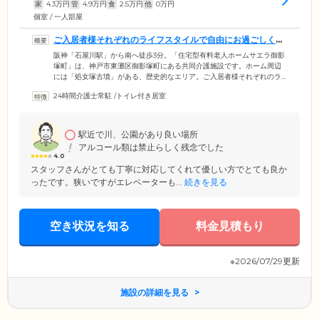
家
4.3
万円
管
4.9
万円
食
2.5
万円
他
0
万円
個室 / 一人部屋
ご入居者様それぞれのライフスタイルで自由にお過ごしくだ
さい
阪神「石屋川駅」から南へ徒歩3分。「住宅型有料老人ホームサエラ御影
塚町」は、神戸市東灘区御影塚町にある共同介護施設です。ホーム周辺
には「処女塚古墳」がある、歴史的なエリア。ご入居者様それぞれのラ
イフスタイルを尊重するために生活上の過度な制限は設けておりません
24時間介護士常駐
/
トイレ付き居室
ので、駅前でショッピングをしたり近くの公園にお散歩に出かけたり
と、自由にお過ごしください。ホーム内に24時間365日常駐するケアスタ
ッフは、ご入居者様のお部屋に毎日うかがい、健康状態の確認や生活相
談にのっています。お困りごとがございましたら、どんな些細なことで
駅近で川、公園があり良い場所
もお気軽にご相談ください。
アルコール類は禁止らしく残念でした
4.0
スタッフさんがとても丁寧に対応してくれて優しい方でとても良か
ったです。狭いですがエレベーターも...
続きを見る
空き状況を知る
料金見積もり
※2026/07/29更新
施設の詳細を見る