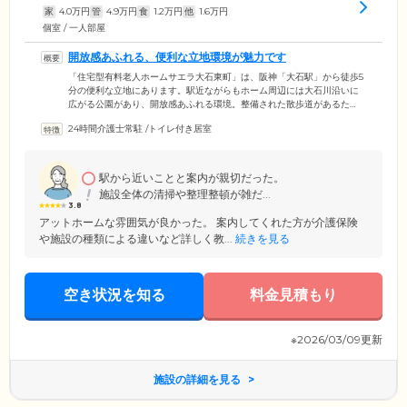
家
4.0
万円
管
4.9
万円
食
1.2
万円
他
1.6
万円
個室 / 一人部屋
開放感あふれる、便利な立地環境が魅力です
「住宅型有料老人ホームサエラ大石東町」は、阪神「大石駅」から徒歩5
分の便利な立地にあります。駅近ながらもホーム周辺には大石川沿いに
広がる公園があり、開放感あふれる環境。整備された散歩道があるた
め、お天気のよい日には日光浴をしながら四季折々の草花を愛でるな
24時間介護士常駐
/
トイレ付き居室
ど、思いおもいにお過ごしいただけます。当ホームでは、生活上の過度
な制限は設けておりませんので、これまでと同じようにご家族様やご友
人様との時間も大切にしていただけます。長年住み慣れたご自宅のよう
な、愛着を感じていただけるホームづくりを目指しています。
駅から近いことと案内が親切だった。
施設全体の清掃や整理整頓が雑だ...
3.8
アットホームな雰囲気が良かった。 案内してくれた方が介護保険
や施設の種類による違いなど詳しく教...
続きを見る
空き状況を知る
料金見積もり
※2026/03/09更新
施設の詳細を見る