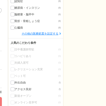
認知症
(8)
糖尿病・インスリン
(8)
脳梗塞・脳卒中
(8)
骨折・骨粗しょう症
(8)
心臓病
(8)
その他の医療処置を設定する
人気のこだわり条件
日中看護師常駐
(0)
リハビリあり
(0)
夫婦入居可
(0)
レクリエーション充実
(0)
ペット可
(0)
外出自由
(1)
アクセス良好
(1)
更新
新規オープン
(0)
オンライン見学可
(0)