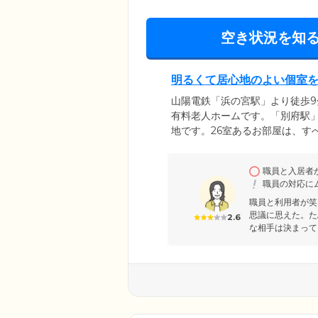
空き状況を知
明るくて居心地のよい個室
山陽電鉄「浜の宮駅」より徒歩
有料老人ホームです。「別府駅」
地です。26室あるお部屋は、す
っています。居室内には、トイ
などの設備を完備。防火カーテ
職員と入居者
全を最優先に考えています。明
職員の対応に
職員と利用者が笑
思議に思えた。た
2.6
な相手は決まって