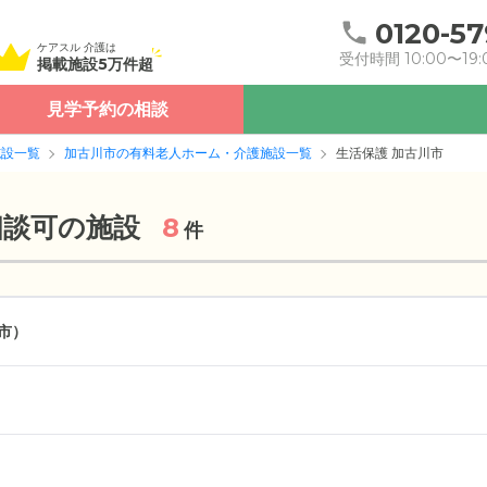
0120-57
ケアスル 介護は
受付時間 10:00〜19:
掲載施設5万件超
見学予約の相談
施設一覧
加古川市の有料老人ホーム・介護施設一覧
生活保護 加古川市
相談可の施設
8
件
市）