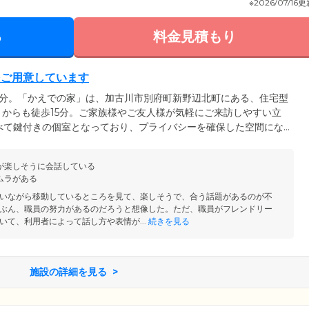
※2026/07/16
る
料金見積もり
をご用意しています
9分。「かえでの家」は、加古川市別府町新野辺北町にある、住宅型
からも徒歩15分。ご家族様やご友人様が気軽にご来訪しやすい立
べて鍵付きの個室となっており、プライバシーを確保した空間にな
レ、洗面台、照明器具、エアコン、防火カーテン、スプリンクラー
ンやスプリンクラーなどの安全対策も整えており、ご入居者様の安
が楽しそうに会話している
るくて居心地のよい環境で、思い思いにお過ごしください。
ムラがある
いながら移動しているところを見て、楽しそうで、合う話題があるのが不
ぶん、職員の努力があるのだろうと想像した。ただ、職員がフレンドリー
いて、利用者によって話し方や表情が...
続きを見る
施設の詳細を見る