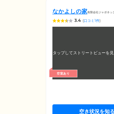
なかよしの家
有限会社ジャポネッ
3.4
(
口コミ1件
)
空室あり
空き状況を知