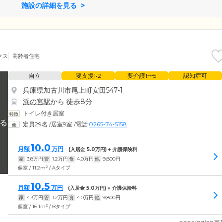
施設の詳細を見る
クス
高齢者住宅
自立
要支援1•2
要介護1〜5
認知症可
兵庫県加古川市尾上町安田547-1
浜の宮駅
から 徒歩8分
トイレ付き居室
定員29名
/
居室9室
/
電話
0265-74-5158
10.0
月額
万円
(入居金
5.0
万円) + 介護保険料
家
3.8
万円
管
1.2
万円
食
4.0
万円
他
9,800
円
2
個室 / 11.2m
/ Aタイプ
10.5
月額
万円
(入居金
5.0
万円) + 介護保険料
家
4.3
万円
管
1.2
万円
食
4.0
万円
他
9,800
円
2
個室 / 16.1m
/ Bタイプ