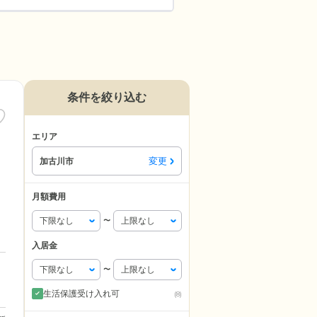
条件を絞り込む
エリア
変更
加古川市
月額費用
〜
入居金
〜
生活保護受け入れ可
(8)