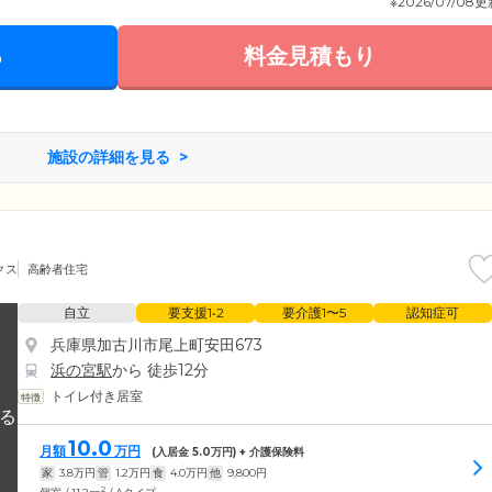
※2026/07/08
る
料金見積もり
施設の詳細を見る
クス
高齢者住宅
自立
要支援1•2
要介護1〜5
認知症可
兵庫県加古川市尾上町安田673
浜の宮駅
から 徒歩12分
トイレ付き居室
10.0
月額
万円
(入居金
5.0
万円) + 介護保険料
家
3.8
万円
管
1.2
万円
食
4.0
万円
他
9,800
円
2