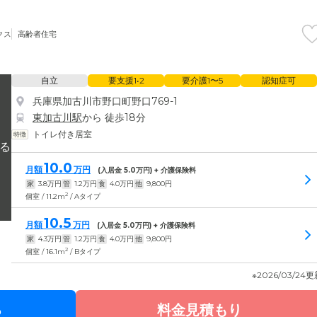
クス
高齢者住宅
自立
要支援1•2
要介護1〜5
認知症可
兵庫県加古川市野口町野口769-1
東加古川駅
から 徒歩18分
トイレ付き居室
10.0
月額
万円
(入居金
5.0
万円) + 介護保険料
家
3.8
万円
管
1.2
万円
食
4.0
万円
他
9,800
円
2
個室 / 11.2m
/ Aタイプ
10.5
月額
万円
(入居金
5.0
万円) + 介護保険料
家
4.3
万円
管
1.2
万円
食
4.0
万円
他
9,800
円
2
個室 / 16.1m
/ Bタイプ
※2026/03/24
る
料金見積もり