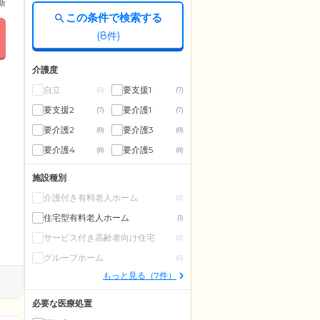
更新
この条件で検索する
(
8
件)
介護度
自立
要支援1
(0)
(7)
要支援2
要介護1
(7)
(7)
要介護2
要介護3
(8)
(8)
要介護4
要介護5
(8)
(8)
施設種別
介護付き有料老人ホーム
(0)
住宅型有料老人ホーム
(1)
サービス付き高齢者向け住宅
(0)
グループホーム
(0)
もっと見る（7件）
必要な医療処置