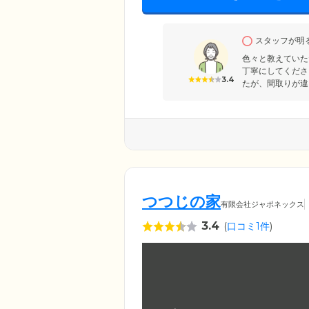
スタッフが明る
色々と教えていた
丁寧にしてくださ
3.4
たが、間取りが違
つつじの家
有限会社ジャポネックス
3.4
(
口コミ1件
)