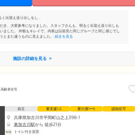
く出迎え送り出しをし...
だき、大変参考になりました。スタッフさんも、明るく出迎え送り出しも
いました。 外観もキレイで、内装は以前見た同じグルーブと同じ感じでし
うとまた違うものに見えました。
続きを見る
施設の詳細を見る
高齢者住宅
自立
要支援1•2
要介護1〜5
認知症可
兵庫県加古川市平岡町山之上398-1
東加古川駅
から 徒歩21分
トイレ付き居室