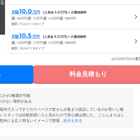
10.0
月額
万円
(入居金
5.0
万円) + 介護保険料
家
3.8
万円
管
1.2
万円
食
4.0
万円
他
9,800
円
2
個室 / 11.2m
/ Aタイプ
10.5
月額
万円
(入居金
5.0
万円) + 介護保険料
家
4.3
万円
管
1.2
万円
食
4.0
万円
他
9,800
円
2
個室 / 16.1m
/ Bタイプ
※2026/03/24
る
料金見積もり
広さが2種選択可能
が少ない場所がある
室内で入ってすぐのスペースで皆さんが集まり談話しているのが良いし職
いスタッフは比較的若い人と見れたので安心感は感じた。 こじんまりはし
意外にも広く明るいイメージで部屋...
続きを見る