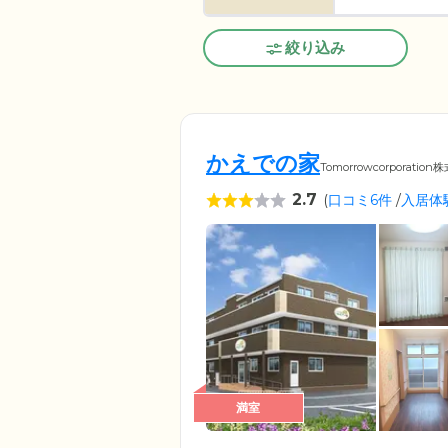
絞り込み
かえでの家
Tomorrowcorporatio
2.7
(
口コミ6件
/
入居体
満室