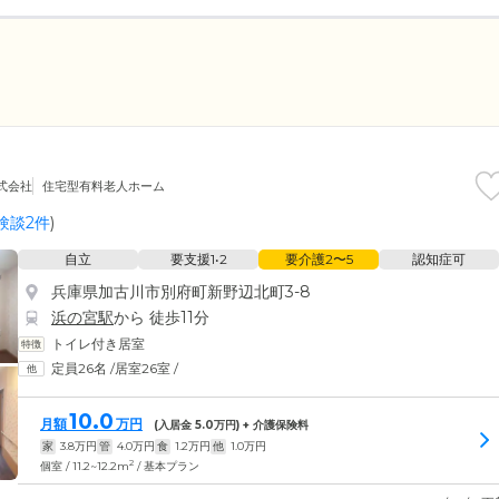
n株式会社
住宅型有料老人ホーム
験談2件
)
自立
要支援1•2
要介護2〜5
認知症可
兵庫県加古川市別府町新野辺北町3-8
浜の宮駅
から 徒歩11分
トイレ付き居室
定員26名
/
居室26室
/
10.0
月額
万円
(入居金
5.0
万円) + 介護保険料
家
3.8
万円
管
4.0
万円
食
1.2
万円
他
1.0
万円
2
個室 / 11.2~12.2m
/ 基本プラン