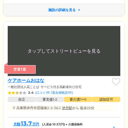
施設の詳細を見る
空室1室
ケアホームおはな
一般社団法人花ことば
サービス付き高齢者向け住宅
2.4
(
口コミ1件
/
退去体験談1件
)
自立
要支援1•2
要介護1〜5
認知症可
兵庫県伊丹市昆陽南2-2-36
伊丹駅
から 徒歩22分
13.7
月額
万円
(入居金
10.5
万円) + 介護保険料