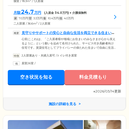
2
個室 / 18.3m
/ 1人部屋
24.7
月額
万円
(入居金
34.0
万円) + 介護保険料
家
7.0
万円
管
3.3
万円
食
10.4
万円
他
4.0
万円
2
二人部屋 / 36.6m
/ 2人部屋
見守りやサポートの安心と自由な生活を両立できる住まいで
す
心笑(ここわ)は、「ご入居者様や地域にお住まいのみなさまが心から笑え
るように」という願いを込めて名付けられた、サービス付き高齢者向け
住宅です。賃貸住宅としてプライバシーの保たれた住まいで自由に生活
していただきながら、見守りや介護・生活支援サービスを受けられる、
2人部屋あり・夫婦入居可
/
トイレ付き居室
安心できる住まいです。スタッフは24時間常駐し、1日4回の安否確認を
実施。室内に設置した緊急コールから呼び出しがあった場合や、人感セ
居室26室
/
ンサーが異常を検知した場合には、すみやかに駆けつけますので安心し
てお過ごしください。また来客対応・電球交換・ゴミ回収などの生活支
援サービスや、心配ごとのご相談を承る生活相談サービスも承っており
空き状況を知る
料金見積もり
ます。
※2026/03/14更新
施設の詳細を見る