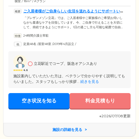
2
個室 / 18m
/ Aプラン
ご入居者様がご自身らしい生活を送れるようにサポートいた
します
「プレザンメゾン立花」では、ご入居者様やご家族様のご希望お伺いし
ながら最適なケアを目指しています。今、ご自身で行えることを大切に
して、持続できるようにサポート。1日の過ごし方も可能な範囲で自由で
す。日常に彩りを加える多彩なアクティビティもご用意。季節ごとに行
24時間介護士常駐
う年間行事や、ご入居者同士で協力して進める共同作業、趣味などを活
かせるものなど、お気軽にご参加ください。経験豊かな介護スタッフに
定員48名
/
居室48室
/
2019年4月設立
/
よる日常のケアはもちろん、看護師と医師が連携し、医療ケアも充実し
ています。ご入居者様お一人おひとりに合った毎日を安心してお過ごし
ください。
立花駅近でコープ、阪急オアシスあり
4.6
施設案内していただいた方は、ベテランで分かりやすく説明しても
らいました。スタッフもしっかり挨拶...
続きを見る
空き状況を知る
料金見積もり
※2026/07/08更新
施設の詳細を見る