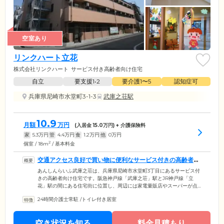
空室あり
リンクハート立花
株式会社リンクハート
サービス付き高齢者向け住宅
自立
要支援1•2
要介護1〜5
認知症可
兵庫県尼崎市水堂町3-1-3
武庫之荘駅
10.9
月額
万円
(入居金
15.0
万円) + 介護保険料
家
5.3
万円
管
4.4
万円
食
1.2
万円
他
0
万円
2
個室 / 18m
/ 基本料金
交通アクセス良好で買い物に便利なサービス付きの高齢者向
け住宅です
あんしんらいふ武庫之荘は、兵庫県尼崎市水堂町3丁目にあるサービス付
きの高齢者向け住宅です。阪急神戸線「武庫之荘」駅とJR神戸線「立
花」駅の間にある住宅街に位置し、周辺には家電量販店やスーパーが点
在。日用品や食料品の買い出しに困らない、便利な環境です。3階建ての
24時間介護士常駐
/
トイレ付き居室
建物は、外壁に非常用の階段を設置した頑丈なつくり。ご入居者様の居
室には、エアコン・ミニキッチン・トイレ・洗面台・収納・バルコニ
ー・緊急用コールを完備し、快適に過ごせる空間となっています。お風
空き状況を知る
料金見積もり
呂や食堂、洗濯室は、共用スペースとしてご用意しています。