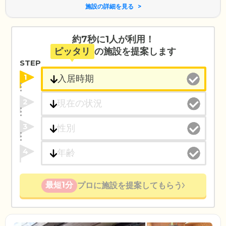
施設の詳細を見る
約7秒に1人が利用！
ピッタリ
の施設を提案します
STEP
1
2
3
4
最短1分
プロに施設を提案してもらう