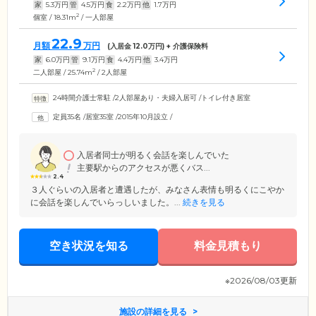
家
5.3
万円
管
4.5
万円
食
2.2
万円
他
1.7
万円
2
個室 / 18.31m
/ 一人部屋
22.9
月額
万円
(入居金
12.0
万円) + 介護保険料
家
6.0
万円
管
9.1
万円
食
4.4
万円
他
3.4
万円
2
二人部屋 / 25.74m
/ 2人部屋
24時間介護士常駐
/
2人部屋あり・夫婦入居可
/
トイレ付き居室
定員35名
/
居室35室
/
2015年10月設立
/
入居者同士が明るく会話を楽しんでいた
主要駅からのアクセスが悪くバス...
2.4
３人ぐらいの入居者と遭遇したが、みなさん表情も明るくにこやか
に会話を楽しんでいらっしいました。...
続きを見る
空き状況を知る
料金見積もり
※2026/08/03更新
施設の詳細を見る