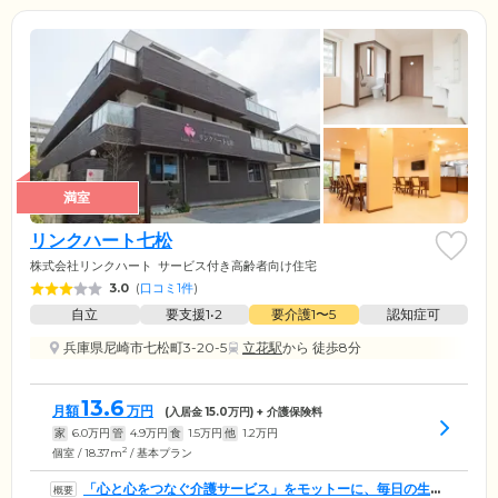
満室
リンクハート七松
株式会社リンクハート
サービス付き高齢者向け住宅
3.0
(
口コミ1件
)
自立
要支援1•2
要介護1〜5
認知症可
兵庫県尼崎市七松町3-20-5
立花駅
から 徒歩8分
13.6
月額
万円
(入居金
15.0
万円) + 介護保険料
家
6.0
万円
管
4.9
万円
食
1.5
万円
他
1.2
万円
2
個室 / 18.37m
/ 基本プラン
「心と心をつなぐ介護サービス」をモットーに、毎日の生活