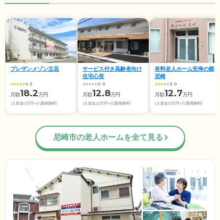
プレザンメゾン立花
サービス付き高齢者向け
有料老人ホーム安寿の郷
住宅心笑
尼崎
4.3
0.0
3.0
18.2
12.8
12.7
月額
万円
月額
万円
月額
万円
(入居金0万円+介護保険料)
(入居金22万円+介護保険料)
(入居金13万円+介護保険料)
尼崎市の老人ホームを全て見る