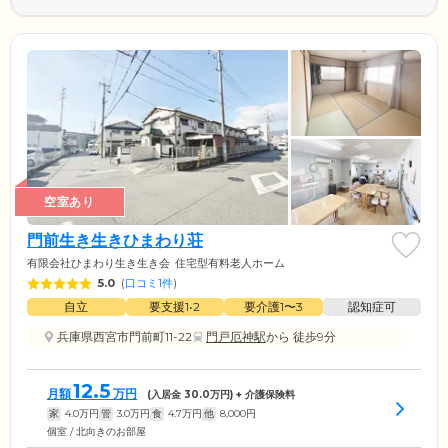
空室あり
門前生き生きひまわり荘
有限会社ひまわり生き生き会
住宅型有料老人ホーム
5.0
(
口コミ1件
)
自立
要支援1•2
要介護1〜3
認知症可
兵庫県西宮市門前町11-22
門戸厄神駅
から 徒歩9分
12.5
月額
万円
(入居金
30.0
万円) + 介護保険料
家
4.0
万円
管
3.0
万円
食
4.7
万円
他
8,000
円
個室 / 北向きのお部屋