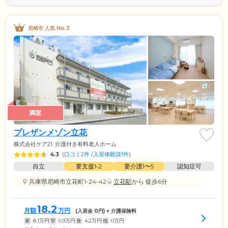
尼崎市 人気 No.3
満室
プレザンメゾン立花
株式会社ケア21
介護付き有料老人ホーム
4.3
(
口コミ2件
/
入居体験談1件
)
自立
要支援1•2
要介護1〜5
認知症可
兵庫県尼崎市立花町1-24-42
立花駅
から 徒歩6分
18.2
月額
万円
(入居金
0
円) + 介護保険料
家
8.1
万円
管
5.9
万円
食
4.2
万円
他
0
万円