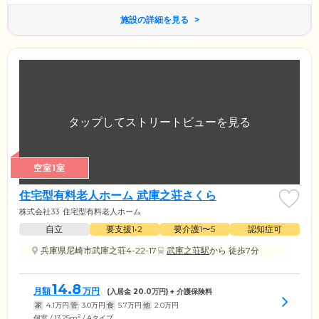
施設の詳細を見る
空室1室
住宅型有料老人ホーム 武庫之荘さくら
株式会社33
住宅型有料老人ホーム
自立
要支援1•2
要介護1〜5
認知症可
兵庫県尼崎市武庫之荘4-22-17
武庫之荘駅
から 徒歩7分
14.8
月額
万円
(入居金
20.0
万円) + 介護保険料
家
4.1
万円
管
3.0
万円
食
5.7
万円
他
2.0
万円
2
個室 / 13.25m
/ Aタイプ