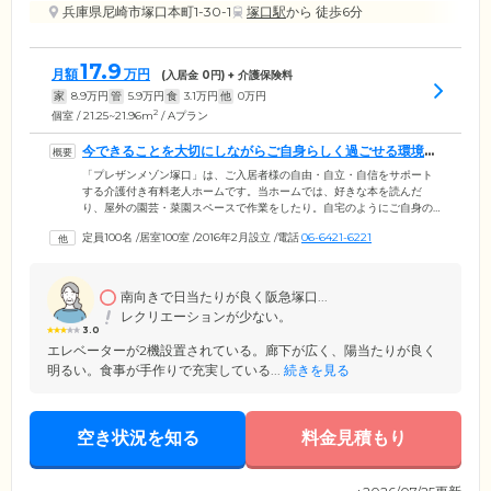
兵庫県尼崎市塚口本町1-30-1
塚口駅
から 徒歩6分
17.9
月額
万円
(入居金
0
円) + 介護保険料
家
8.9
万円
管
5.9
万円
食
3.1
万円
他
0
万円
2
個室 / 21.25~21.96m
/ Aプラン
今できることを大切にしながらご自身らしく過ごせる環境で
す
「プレザンメゾン塚口」は、ご入居者様の自由・自立・自信をサポート
する介護付き有料老人ホームです。当ホームでは、好きな本を読んだ
り、屋外の園芸・菜園スペースで作業をしたり。自宅のようにご自身の
生活スタイルで1日の過ごし方を選べます。スタッフは、ご入居者様の
定員100名
/
居室100室
/
2016年2月設立
/
電話
06-6421-6221
「今できること」を大切にして、無理なく自立した生活を送れるように
サポート。「もう少し歩いてみたい」、「ひとりで着替えができるよう
になりたい」など、ご入居者様やご家族様と話し合い「暮らしの計画」
を作成。介護・看護・医療の連携によりご希望を叶えられるように努め
南向きで日当たりが良く阪急塚口...
ていきます。
レクリエーションが少ない。
3.0
エレベーターが2機設置されている。廊下が広く、陽当たりが良く
明るい。食事が手作りで充実している...
続きを見る
空き状況を知る
料金見積もり