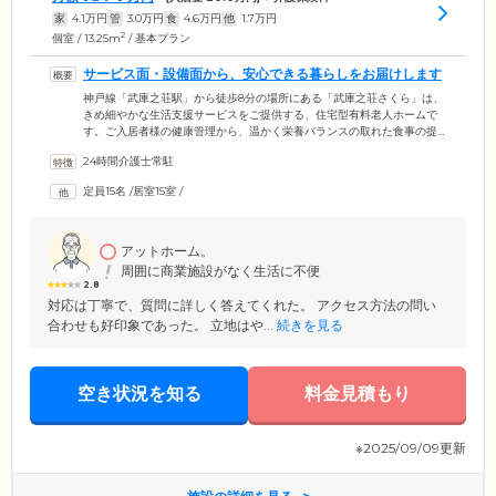
家
4.1
万円
管
3.0
万円
食
4.6
万円
他
1.7
万円
2
個室 / 13.25m
/ 基本プラン
サービス面・設備面から、安心できる暮らしをお届けします
神戸線「武庫之荘駅」から徒歩8分の場所にある「武庫之荘さくら」は、
きめ細やかな生活支援サービスをご提供する、住宅型有料老人ホームで
す。ご入居者様の健康管理から、温かく栄養バランスの取れた食事の提
供、洗濯や掃除・金銭管理などの生活支援サービスをご提供。健康的で
24時間介護士常駐
安心できる毎日のお手伝いをしております。ご入居者様の代理で郵便局
へのおつかいなども行っております。困ったことや不安なことがありま
定員15名
/
居室15室
/
したら、お気軽にスタッフまでお申し出ください。緊急設備や防犯・防
火設備も完備。大切なご家族の暮らしを、サービス面・設備面からしっ
かりとお守りします。
アットホーム。
周囲に商業施設がなく生活に不便
2.8
対応は丁寧で、質問に詳しく答えてくれた。 アクセス方法の問い
合わせも好印象であった。 立地はや...
続きを見る
空き状況を知る
料金見積もり
※2025/09/09更新