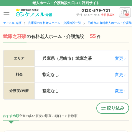
老人ホーム・介護施設の口コミ評判サイト
0120-579-721
掲載施設5万件超
0
受付 10:00〜19:00
土日祝OK
ケアスル 介護
兵庫県の有料老人ホーム・介護施設一覧
尼崎市の有料老人ホーム・介護施
55
武庫之荘駅
の
有料老人ホーム・介護施設
件
変更
兵庫県（尼崎市）
武庫之荘
エリア
指定なし
変更
料金
指定なし
変更
介護度/医療
絞り込み
おすすめ順
空室の多い順
安い順
高い順
口コミ件数順