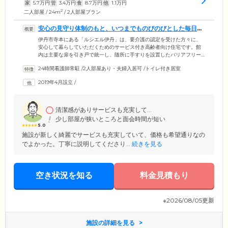
家
5.7
万円
管
3.4
万円
食
8.7
万円
他
1.1
万円
2
二人部屋 / 24m
/ 2人部屋プラン
安心の見守り体制のもと、いつまでものびのびとした毎日を
お過ごしください
伊丹市寺本にある「ルシエル伊丹」は、要介護の認定を受けた方々に、
安心して暮らしていただくためのサービス付き高齢者向け住宅です。館
内は主要な扉を引き戸で統一し、随所に手すりを設置したバリアフリー
設計を採用。全42室のお部屋はプライバシーに配慮した個室をご用意し
24時間看護師常駐
/
2人部屋あり・夫婦入居可
/
トイレ付き居室
ています。お好きな家具のお持ち込みも可能ですので、ご自身のライフ
スタイルに合わせた空間で、のびのびと毎日をお過ごしください。スタ
2019年4月設立
/
ッフは24時間常駐し、安否確認サービスとして毎日の見回り・お声がけ
を実施。さらにお部屋のナースコールよりお呼び出しがあれば、すぐに
おそばまで駆け付ける安心の見守り体制を確立しています。
清潔感がありサービスも充実して...
少し部屋が狭いところと面会時間が短い
5.0
施設が新しく綺麗でサービスも充実していて、価格も希望通りなの
でよかった。丁寧に説明してくださり...
続きを見る
空き状況を知る
料金見積もり
※2026/08/05更新
施設の詳細を見る