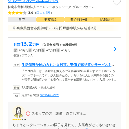
グループホームエコ西宮
特定非営利活動法人エコロジーネットワーク
グループホーム
3.9
(
口コミ3件
)
自立
要支援2
要介護1〜5
認知症可
兵庫県西宮市薬師町5-50
門戸厄神駅
から 徒歩8分
13.2
月額
万円
(入居金
0
円) + 介護保険料
家
4.3
万円
管
0
万円
食
4.9
万円
他
4.1
万円
個室 / プランA
生活保護受給の方もご入居可。安価で高品質なサービスを提
供します
「エコ西宮」は、認知症を抱えるご入居者様8名が暮らすアットホームな
グループホームです。少人数のため、いろいろな人と人間関係を築くの
が苦手な認知症の方でも安心して暮らせる環境も魅力です。入居しやす
い低料金も大きな強み。生活保護を受けている方もご入居いただけま
2人部屋あり・夫婦入居可
す。ホームを運営するNPOエコロジーネットワークは、2000年1月の設
立以来、大阪府内に多数の介護施設を運営する福祉介護企業。高い介護
定員2名
/
電話
0798-67-7775
技術・ケア品質をはじめ、認知症ケアにも精通しています。いまお持ち
の認知能力を維持しながら、ご入居者様が不安を感じないようしっかり
と見守ります。どうぞ安心してお任せください。
スタッフの方 設備 過ごし方全...
5.0
ちょうどレクレーションの様子を見れて、入居者がとてもいきいき