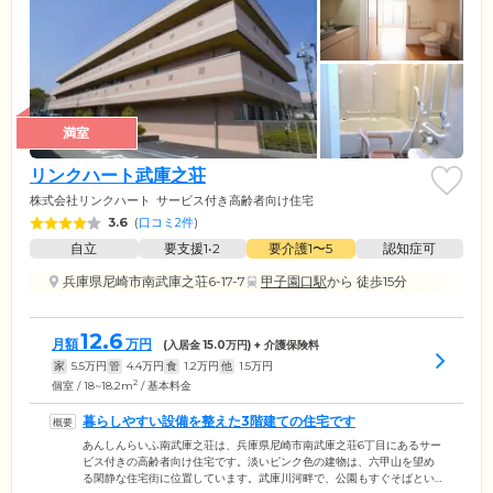
満室
リンクハート武庫之荘
株式会社リンクハート
サービス付き高齢者向け住宅
3.6
(
口コミ2件
)
自立
要支援1•2
要介護1〜5
認知症可
兵庫県尼崎市南武庫之荘6-17-7
甲子園口駅
から 徒歩15分
12.6
月額
万円
(入居金
15.0
万円) + 介護保険料
家
5.5
万円
管
4.4
万円
食
1.2
万円
他
1.5
万円
2
個室 / 18~18.2m
/ 基本料金
暮らしやすい設備を整えた3階建ての住宅です
あんしんらいふ南武庫之荘は、兵庫県尼崎市南武庫之荘6丁目にあるサー
ビス付きの高齢者向け住宅です。淡いピンク色の建物は、六甲山を望め
る閑静な住宅街に位置しています。武庫川河畔で、公園もすぐそばとい