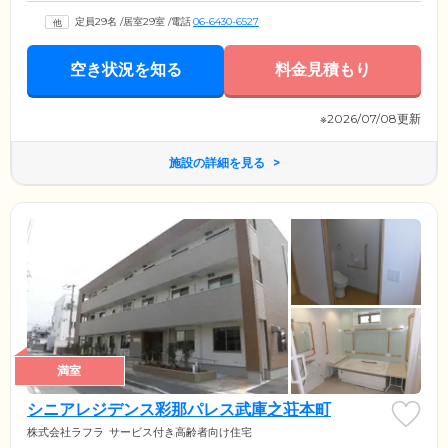
定員29名
/
居室29室
/
電話
06-6430-6527
空き状況を知る
料金見積もり
※2026/07/08更新
施設の詳細を見る
満室
シニアレジデンス彩那パレス武庫之荘本町
株式会社ラフラ
サービス付き高齢者向け住宅