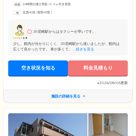
うお散歩にも最適な環境です。建物前には、駐車スペースと駐輪スペー
24時間介護士常駐
/
トイレ付き居室
スを設置。ご入居者様の居室は、エアコン・緊急コール・ミニキッチ
ン・トイレ・洗面台・収納・ベランダ付きの個室です。照明はリモコン
定員40名
/
居室40室
/
で操作可能で、就寝時に横になってから消灯したり、お布団に入ったま
まで点灯できて安全。複数の浴室や食堂、洗濯室も共用スペースに用意
しています。
JR尼崎駅からはタクシーが早いです。
2.8
少し、館内が分かりにくく、JR尼崎駅から迷いましたが、館内は
広くて良かったです。 車が多くて、...
続きを見る
空き状況を知る
料金見積もり
※2026/08/05更新
施設の詳細を見る