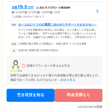
19.5
月額
万円
(入居金
15.0
万円) + 介護保険料
家
6.0
万円
管
8.7
万円
食
4.8
万円
他
0
万円
2
二人部屋 / 27.67m
/ Bタイプ
お一人おひとりの介護度に合わせたサポートをおまかせいた
だけます
サービス付き高齢者向け住宅なごみの家は、ひとり暮らしに不安を感じ
ているご高齢者様に、見守りのある環境で安心してお過ごしいただける
住まいです。当施設では24時間スタッフが常駐し、日常生活のサポート
や緊急事態に備えています。夜間は3時間ごとの見回りにくわえ最大3回
24時間介護士常駐
/
2人部屋あり・夫婦入居可
/
トイレ付き居室
の安否確認で、ご入居者様のすこやかな睡眠を見守ります。さらに介護
度に合わせたサポートが可能ですので、排泄・お食事の介助などの身の
定員31名
/
居室30室
/
2008年4月設立
/
回りのお世話もおまかせください。もしご入居後に介護が必要になって
も、信頼ある医療機関や介護サービスをご紹介しますのでご安心を。も
ちろん、今まで利用してきた介護・医療サービスを継続利用いただくこ
ともできます。
花壇やプランターの手入れが行き...
3.2
説明では納得できるがコロナ禍での患者数が増え死亡数も増えどの
施設であっても同じなのではないか ...
続きを見る
空き状況を知る
料金見積もり
※2026/08/05更新