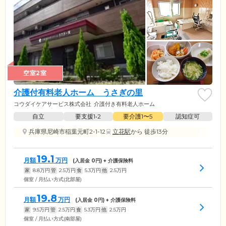
空室2室
介護付有料老人ホーム うさぎの里
コウダイケアサービス株式会社
介護付き有料老人ホーム
自立
要支援1•2
要介護1〜5
認知症可
兵庫県尼崎市稲葉元町2-1-12
立花駅
から 徒歩13分
19.1
月額
万円
(入居金
0
円) + 介護保険料
家
8.8
万円
管
2.5
万円
食
5.3
万円
他
2.5
万円
個室 / 月払い方式(北部屋)
19.8
月額
万円
(入居金
0
円) + 介護保険料
家
9.5
万円
管
2.5
万円
食
5.3
万円
他
2.5
万円
個室 / 月払い方式(南部屋)