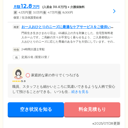
12.8
月額
万円
(入居金
30.0
万円) + 介護保険料
家
4.3
万円
管
3.0
万円
食
4.7
万円
他
8,000
円
個室 / 生活保護受給者
お一人おひとりのニーズに最適なケアサービスをご提供いた
します
門前生き生きひまわり荘は、65歳以上の方を対象とした、住宅型有料老
人ホームです。ご高齢の方々が不安なく暮らせるよう、ご入居者様お一
人おひとりのニーズに応じた尊厳のあるケアを大切にしています。その
ため、ご入居者様の生活スタイルや意思決定を尊重したきめ細やかなサ
24時間介護士常駐
ポートが行なえるよう、ケアスタッフは24時間365日常駐。専門の知識・
技術をもつ経験豊かなスタッフが、ご入居者様の日常生活を見守り、必
定員22名
/
居室22室
/
要に応じて最適なサービスをご提案いたします。当ホームはお体がお元
気なうちからご入居いただけるため、現在一人暮らしで将来に不安を抱
えている方も安心してお過ごしいただける環境です。
家庭的な家の作りでくつろげる
5.0
職員、スタッフとも細かいところに気遣いできるような人柄で安心
して預けることができる。 いつも住...
続きを見る
空き状況を知る
料金見積もり
※2025/07/28更新