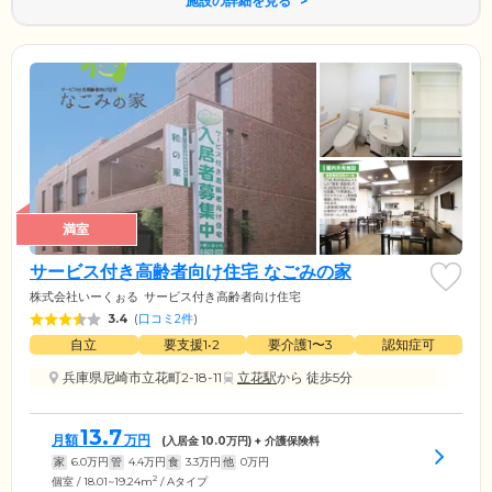
施設の詳細を見る
満室
サービス付き高齢者向け住宅 なごみの家
株式会社いーくぉる
サービス付き高齢者向け住宅
3.4
(
口コミ2件
)
自立
要支援1•2
要介護1〜3
認知症可
兵庫県尼崎市立花町2-18-11
立花駅
から 徒歩5分
13.7
月額
万円
(入居金
10.0
万円) + 介護保険料
家
6.0
万円
管
4.4
万円
食
3.3
万円
他
0
万円
2
個室 / 18.01~19.24m
/ Aタイプ