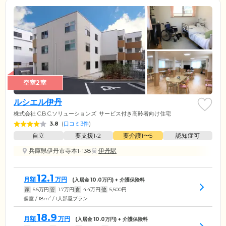
空室2室
ルシエル伊丹
株式会社 C.B.C.ソリューションズ
サービス付き高齢者向け住宅
3.8
(
口コミ3件
)
自立
要支援1•2
要介護1〜5
認知症可
兵庫県伊丹市寺本1-138
伊丹駅
12.1
月額
万円
(入居金
10.0
万円) + 介護保険料
家
5.5
万円
管
1.7
万円
食
4.4
万円
他
5,500
円
2
個室 / 18m
/ 1人部屋プラン
18.9
月額
万円
(入居金
10.0
万円) + 介護保険料