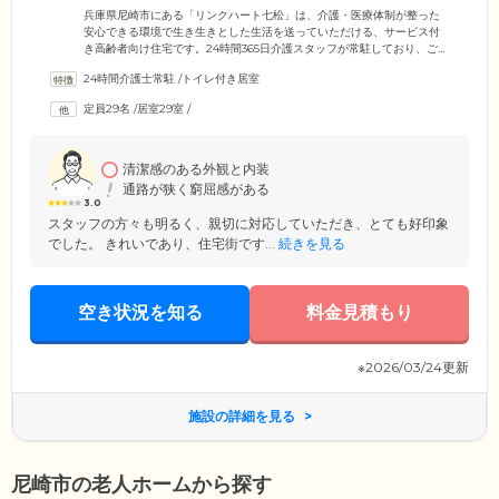
をサポートします
兵庫県尼崎市にある「リンクハート七松」は、介護・医療体制が整った
安心できる環境で生き生きとした生活を送っていただける、サービス付
き高齢者向け住宅です。24時間365日介護スタッフが常駐しており、ご入
居者様の安否確認や日々の生活、健康管理をサポートしています。地域
24時間介護士常駐
/
トイレ付き居室
の医療機関との提携により、夜間の体調不良など、緊急時にも素早く対
応可能。また、電球交換や郵便物の受け取りなど、日常生活のささいな
定員29名
/
居室29室
/
お困りごとのお手伝いもお任せください。居室数29室でアットホームな
雰囲気が特徴の施設で、ご入居者様の第二の家族として心と心をつなぐ
介護サービスをご提供します。
清潔感のある外観と内装
通路が狭く窮屈感がある
3.0
スタッフの方々も明るく、親切に対応していただき、とても好印象
でした。 きれいであり、住宅街です...
続きを見る
空き状況を知る
料金見積もり
※2026/03/24更新
施設の詳細を見る
尼崎市の老人ホームから探す