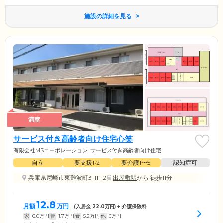
施設の詳細を見る
満室
サービス付き高齢者向け住宅心笑
有限会社MSコーポレーション
サービス付き高齢者向け住宅
自立
要支援1•2
要介護1〜5
認知症可
兵庫県尼崎市東難波町3-11-12
出屋敷駅
から 徒歩11分
12.8
月額
万円
(入居金
22.0
万円) + 介護保険料
家
6.0
万円
管
1.7
万円
食
5.2
万円
他
0
万円