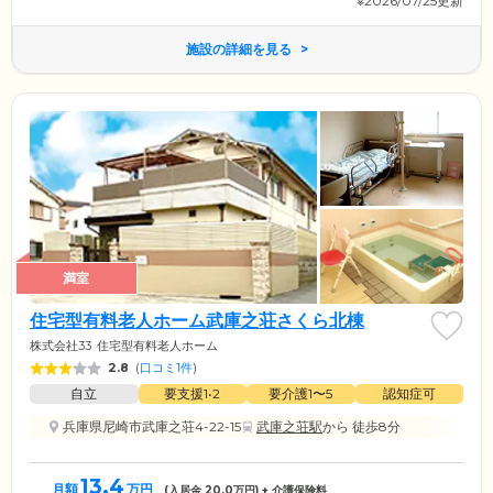
※2026/07/25更新
施設の詳細を見る
満室
住宅型有料老人ホーム武庫之荘さくら北棟
株式会社33
住宅型有料老人ホーム
2.8
(
口コミ1件
)
自立
要支援1•2
要介護1〜5
認知症可
兵庫県尼崎市武庫之荘4-22-15
武庫之荘駅
から 徒歩8分
13.4
月額
万円
(入居金
20.0
万円) + 介護保険料