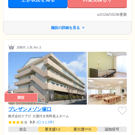
※2026/05/28更新
施設の詳細を見る
尼崎市 人気 No.2
満室
プレザンメゾン塚口
株式会社ケア21
介護付き有料老人ホーム
3.3
(
口コミ2件
)
自立
要支援1•2
要介護1〜5
認知症可