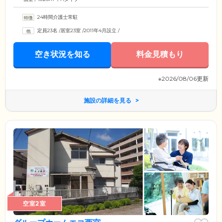
24時間介護士常駐
定員23名
/
居室23室
/
2011年4月設立
/
空き状況を知る
料金見積もり
※2026/08/06更新
施設の詳細を見る
空室2室