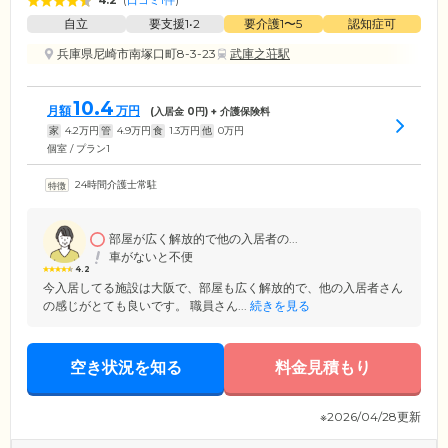
4.2
(
口コミ1件
)
自立
要支援1•2
要介護1〜5
認知症可
兵庫県尼崎市南塚口町8-3-23
武庫之荘駅
10.4
月額
万円
(入居金
0
円) + 介護保険料
家
4.2
万円
管
4.9
万円
食
1.3
万円
他
0
万円
個室 / プラン1
24時間介護士常駐
部屋が広く解放的で他の入居者の...
車がないと不便
4.2
今入居してる施設は大阪で、部屋も広く解放的で、他の入居者さん
の感じがとても良いです。 職員さん...
続きを見る
空き状況を知る
料金見積もり
※2026/04/28更新