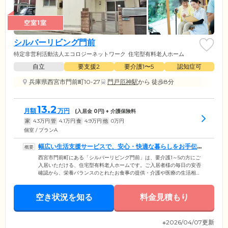
空室1室
シルバーリビング門前
特定非営利活動法人エコロジーネットワーク
住宅型有料老人ホーム
自立
要支援2
要介護1〜5
認知症可
兵庫県西宮市門前町10-27
門戸厄神駅
から 徒歩8分
13.2
月額
万円
(入居金
0
円) + 介護保険料
家
4.3
万円
管
4.1
万円
食
4.9
万円
他
0
万円
個室 / プランA
幅広い生活支援サービスで、安心・快適な暮らしをお手伝い
します
西宮市門前町にある「シルバーリビング門前」は、要介護1～5の方にご
入居いただける、住宅型有料老人ホームです。ご入居者様の毎日の安否
確認から、栄養バランスのとれたお食事の提供・介護や医療の生活相
談・居室の掃除や洗濯・ご家族様やご友人様など来訪者の受付・不在時
の代理対応・郵便物の受け取り・外出の際のタクシー手配まで、幅広い
空き状況を知る
生活支援サービスをご提供。支援をつうじて、ご入居者様の安心・快適
料金見積もり
な暮らしをお手伝いしています。いつもありのままで過ごせる、アット
ホームな雰囲気も大きな魅力。ゆったりとした時間が流れる環境で、自
由で穏やかな毎日をお過ごしください。
※2026/04/07更新