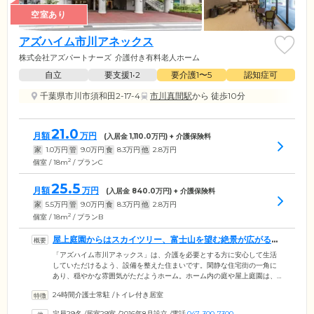
空室あり
アズハイム市川アネックス
株式会社アズパートナーズ
介護付き有料老人ホーム
自立
要支援1•2
要介護1〜5
認知症可
千葉県市川市須和田2-17-4
市川真間駅
から 徒歩10分
21.0
月額
万円
(入居金
1,110.0
万円) + 介護保険料
家
1.0
万円
管
9.0
万円
食
8.3
万円
他
2.8
万円
2
個室 / 18m
/ プランC
25.5
月額
万円
(入居金
840.0
万円) + 介護保険料
家
5.5
万円
管
9.0
万円
食
8.3
万円
他
2.8
万円
2
個室 / 18m
/ プランB
屋上庭園からはスカイツリー、富士山を望む絶景が広がるホ
ームです
「アズハイム市川アネックス」は、介護を必要とする方に安心して生活
していただけるよう、設備を整えた住まいです。閑静な住宅街の一角に
あり、穏やかな雰囲気がただようホーム。ホーム内の庭や屋上庭園は、
緑あふれるオアシスとなっています。晴れた日には、東京タワーやスカ
24時間介護士常駐
/
トイレ付き居室
イツリー、富士山を望むことができる開放的な空間です。シックな色で
統一された室内は、窓からたくさんの光が差し込むように設計されてい
定員29名
/
居室29室
/
2016年8月設立
/
電話
047-300-7300