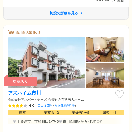
※2026/07/17更新
施設の詳細を見る
市川市 人気 No.3
空室あり
アズハイム市川
株式会社アズパートナーズ
介護付き有料老人ホーム
4.0
(
口コミ3件
/
入居体験談1件
)
自立
要支援1•2
要介護1〜5
認知症可
千葉県市川市須和田2-17-6
市川真間駅
から 徒歩10分