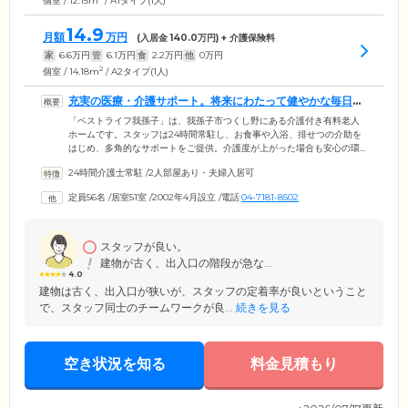
個室 / 12.15m
/ A1タイプ(1人)
14.9
月額
万円
(入居金
140.0
万円) + 介護保険料
家
6.6
万円
管
6.1
万円
食
2.2
万円
他
0
万円
2
個室 / 14.18m
/ A2タイプ(1人)
充実の医療・介護サポート。将来にわたって健やかな毎日を
お守りします
「ベストライフ我孫子」は、我孫子市つくし野にある介護付き有料老人
ホームです。スタッフは24時間常駐し、お食事や入浴、排せつの介助を
はじめ、多角的なサポートをご提供。介護度が上がった場合も安心の環
境のため、介護を必要としない「自立」の方から、要介護の認定を受け
24時間介護士常駐
/
2人部屋あり・夫婦入居可
た方まで、幅広い身体状況の方々にご入居いただけます。館内は安全と
快適性に配慮したバリアフリー設計。段差をなくし、随所に手すりを設
定員56名
/
居室51室
/
2002年4月設立
/
電話
04-7181-8502
けており、車いすの方も快適な住環境を実現しています。全51室のお部
屋にはナースコールを完備。お呼び出しがあればすぐにスタッフが駆け
付けますので、安心してお過ごしください。
スタッフが良い。
建物が古く、出入口の階段が急な...
4.0
建物は古く、出入口が狭いが、スタッフの定着率が良いということ
で、スタッフ同士のチームワークが良...
続きを見る
空き状況を知る
料金見積もり