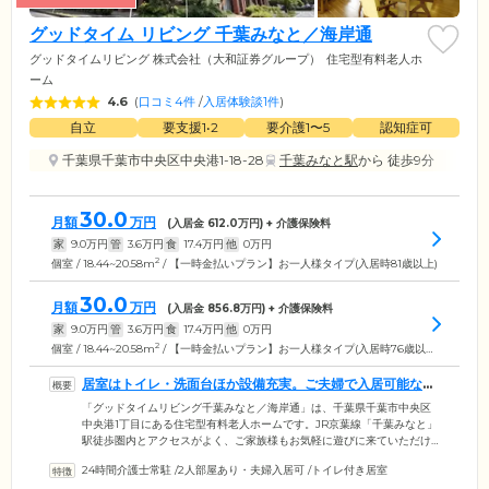
グッドタイム リビング 千葉みなと／海岸通
グッドタイムリビング 株式会社（大和証券グループ）
住宅型有料老人ホ
ーム
4.6
(
口コミ4件
/
入居体験談1件
)
自立
要支援1•2
要介護1〜5
認知症可
千葉県千葉市中央区中央港1-18-28
千葉みなと駅
から 徒歩9分
30.0
月額
万円
(入居金
612.0
万円) + 介護保険料
家
9.0
万円
管
3.6
万円
食
17.4
万円
他
0
万円
2
個室 / 18.44~20.58m
/ 【一時金払いプラン】お一人様タイプ(入居時81歳以上)
30.0
月額
万円
(入居金
856.8
万円) + 介護保険料
家
9.0
万円
管
3.6
万円
食
17.4
万円
他
0
万円
2
個室 / 18.44~20.58m
/ 【一時金払いプラン】お一人様タイプ(入居時76歳以上80歳以下の場合)
居室はトイレ・洗面台ほか設備充実。ご夫婦で入居可能なお
部屋もございます
「グッドタイムリビング千葉みなと／海岸通」は、千葉県千葉市中央区
中央港1丁目にある住宅型有料老人ホームです。JR京葉線「千葉みなと」
駅徒歩圏内とアクセスがよく、ご家族様もお気軽に遊びに来ていただけ
る立地。おひとりで家事やお買い物などの日常生活を送れる「自立」の
24時間介護士常駐
/
2人部屋あり・夫婦入居可
/
トイレ付き居室
方から、要支援・要介護の認定を受けた方までご入居いただけます。ご