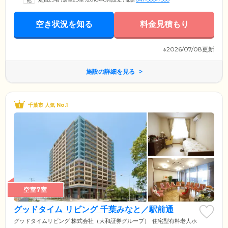
ます。室内にはトイレと洗面台が設置してありますので、プライベート
を確保しながらゆったりとおくつろぎください。浴室は個浴と機械浴を
ご用意しており、窓から日本庭園を眺めながらご入浴をお楽しみいただ
空き状況を知る
料金見積もり
けます。
※2026/07/08更新
施設の詳細を見る
千葉市 人気 No.1
空室7室
グッドタイム リビング 千葉みなと／駅前通
グッドタイムリビング 株式会社（大和証券グループ）
住宅型有料老人ホ