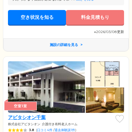
空き状況を知る
料金見積もり
※2026/03/08更新
施設の詳細を見る
空室1室
アビタシオン千葉
株式会社アビタシオン
介護付き有料老人ホーム
3.8
(
口コミ4件
/
退去体験談1件
)