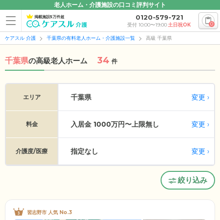
老人ホーム・介護施設の口コミ評判サイト
0120-579-721
掲載施設5万件超
0
受付 10:00〜19:00
土日祝OK
ケアスル 介護
千葉県の有料老人ホーム・介護施設一覧
高級 千葉県
34
千葉県
の
高級老人ホーム
件
変更
千葉県
エリア
入居金 1000万円〜上限無し
変更
料金
指定なし
変更
介護度/医療
絞り込み
習志野市 人気 No.3