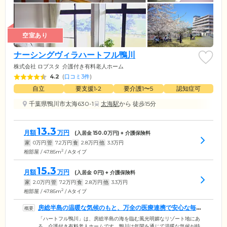
空室あり
ナーシングヴィラハートフル鴨川
株式会社 ロブスタ
介護付き有料老人ホーム
4.2
(
口コミ3件
)
自立
要支援1•2
要介護1〜5
認知症可
千葉県鴨川市太海630-1
太海駅
から 徒歩15分
13.3
月額
万円
(入居金
150.0
万円) + 介護保険料
家
0
万円
管
7.2
万円
食
2.8
万円
他
3.3
万円
2
相部屋 / 47.85m
/ Aタイプ
15.3
月額
万円
(入居金
0
円) + 介護保険料
家
2.0
万円
管
7.2
万円
食
2.8
万円
他
3.3
万円
2
相部屋 / 47.85m
/ Aタイプ
房総半島の温暖な気候のもと、万全の医療連携で安心な毎日
を支えます
「ハートフル鴨川」は、房総半島の海を臨む風光明媚なリゾート地にあ
る、介護付き有料老人ホームです。鴨川は年間を通じて温暖な気候が特