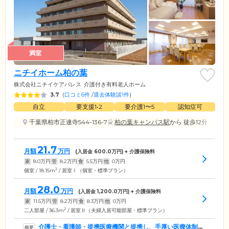
満室
ニチイホーム柏の葉
株式会社ニチイケアパレス
介護付き有料老人ホーム
3.7
(
口コミ6件
/
退去体験談1件
)
自立
要支援1•2
要介護1〜5
認知症可
千葉県柏市正連寺544-136-7
柏の葉キャンパス駅
から 徒歩12分
21.7
月額
万円
(入居金
600.0
万円) + 介護保険料
家
8.0
万円
管
8.2
万円
食
5.5
万円
他
0
万円
2
個室 / 18.15m
/ 居室Ⅰ（個室・標準プラン）
28.0
月額
万円
(入居金
1,200.0
万円) + 介護保険料
家
11.5
万円
管
8.2
万円
食
8.3
万円
他
0
万円
2
二人部屋 / 36.3m
/ 居室Ⅱ（夫婦入居可能部屋・標準プラン）
介護士・看護師・提携医療機関と提携し、手厚い医療体制を