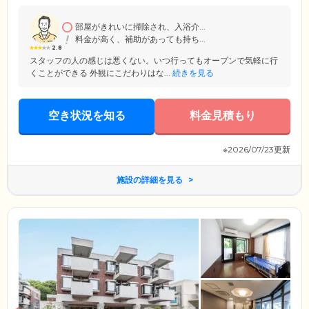
かにあるため、身近に自然を感じられる緑の豊かさも魅力。活動的に暮
らしたい方から静かな環境をお好みの方まで、思いおもいにお過ごしい
ただけます。また、病院受診時や外出時に便利な「無料送迎サービス」
部屋がきれいに掃除され、入浴介...
もご提供しており、大変ご好評いただいています。
料金が高く、補助があっても持ち...
2.8
スタッフの人の感じは悪くない。いつ行ってもオープンで気軽に行
くことができる 外観にこだわりはな...
続きを見る
空き状況を知る
料金見積もり
※2026/07/23更新
施設の詳細を見る