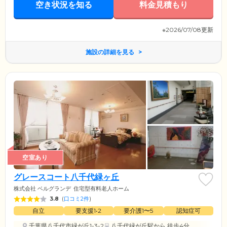
空き状況を知る
料金見積もり
※2026/07/08更新
施設の詳細を見る
空室あり
グレースコート八千代緑ヶ丘
株式会社 ベルグランデ
住宅型有料老人ホーム
3.8
(
口コミ2件
)
自立
要支援1•2
要介護1〜5
認知症可
千葉県八千代市緑が丘1-3-2
八千代緑が丘駅
から 徒歩4分