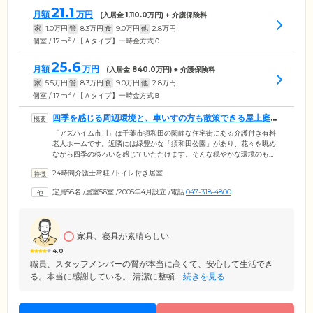
21.1
月額
万円
(入居金
1,110.0
万円) + 介護保険料
家
1.0
万円
管
8.3
万円
食
9.0
万円
他
2.8
万円
2
個室 / 17m
/ 【Ａタイプ】一時金方式Ｃ
25.6
月額
万円
(入居金
840.0
万円) + 介護保険料
家
5.5
万円
管
8.3
万円
食
9.0
万円
他
2.8
万円
2
個室 / 17m
/ 【Ａタイプ】一時金方式Ｂ
四季を感じる周辺環境と、車いすの方も散策できる屋上庭園
が自慢です
「アズハイム市川」は千葉市須和田の閑静な住宅街にある介護付き有料
老人ホームです。近隣には緑豊かな「須和田公園」があり、花々を眺め
ながら四季の移ろいを感じていただけます。そんな穏やかな環境のも
と、快適に暮らせる設備を整えました。居室はプライバシーに配慮した
24時間介護士常駐
/
トイレ付き居室
トイレ・洗面台完備の個室をご用意。ほかのご入居者様の目を気にする
ことなくのびのびとお過ごしいただけます。また、共用部には癒しの空
定員56名
/
居室56室
/
2005年4月設立
/
電話
047-318-4800
間が充実。屋上には4つのゾーンに分かれた本格的な広い庭園を、1階に
広がる日本庭園の一角には、ご入居者様の健康維持のために足湯をご用
意しています。
家具、寝具が素晴らしい
4.0
職員、スタッフメンバーの質が本当に高くて、安心して生活でき
る。本当に感謝している。 清潔に整頓...
続きを見る