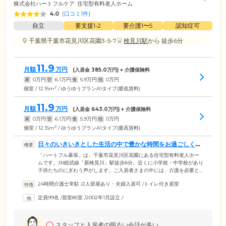
株式会社ハートフルケア
住宅型有料老人ホーム
4.0
(
口コミ1件
)
自立
要支援1•2
要介護1〜5
認知症可
千葉県千葉市花見川区花園3-5-7
検見川駅
から 徒歩6分
11.9
月額
万円
(入居金
385.0
万円) + 介護保険料
家
0
万円
管
6.1
万円
食
5.9
万円
他
0
万円
2
個室 / 12.15m
/ ゆうゆうプランA1タイプ(最低賃料)
11.9
月額
万円
(入居金
643.0
万円) + 介護保険料
家
0
万円
管
6.1
万円
食
5.9
万円
他
0
万円
2
個室 / 12.15m
/ ゆうゆうプランA1タイプ(最高賃料)
日々のいきいきとした生活の中で豊かな時間をお過ごしくだ
さい
「ハートフル幕張」は、千葉市花見川区花園にある住宅型有料老人ホー
ムです。JR総武線「新検見川」駅徒歩8分。近くに小学校・中学校があり
子供たちのにぎわう声がします。ご入居者さまの中には、介護を必要と
される方と日常生活を不自由なく過ごせる方とがいらっしゃいます。ご
24時間介護士常駐
/
2人部屋あり・夫婦入居可
/
トイレ付き居室
入居の皆さまお一人おひとりのライフスタイルで、毎日の日々をいきい
きと生活できるよう介護スタッフがサポート。皆さまの心に寄り添える
定員99名
/
居室85室
/
2002年1月設立
/
よう心を配っています。また、外部ボランティアの方をお迎えしての楽
しいイベントを開催。音楽演奏会、リハビリ体操、お祭りなど楽しい企
画をお楽しみください。
スタッフと入居者の明るい会話が多い