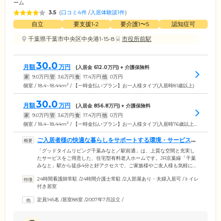
ーム
3.5
(
口コミ4件
/
入居体験談1件
)
自立
要支援1•2
要介護1〜5
認知症可
千葉県千葉市中央区中央港1-15-8
市役所前駅
30.0
月額
万円
(入居金
612.0
万円) + 介護保険料
家
9.0
万円
管
3.6
万円
食
17.4
万円
他
0
万円
2
個室 / 18.4~18.44m
/ 【一時金払いプラン】お一人様タイプ(入居時81歳以上)
30.0
月額
万円
(入居金
856.8
万円) + 介護保険料
家
9.0
万円
管
3.6
万円
食
17.4
万円
他
0
万円
2
個室 / 18.4~18.44m
/ 【一時金払いプラン】お一人様タイプ(入居時76歳以上80歳以下)
ご入居者様の快適な暮らしをサポートする環境・サービスを
整えています
「グッドタイムリビング千葉みなと／駅前通」は、上質な空間と充実し
たサービスをご用意した、住宅型有料老人ホームです。JR京葉線「千葉
みなと」駅から徒歩4分と好アクセスで、ご家族様やご友人様も気軽に遊
びに来ていただける立地。周辺には商業施設や公園、市役所などが揃っ
24時間看護師常駐
/
24時間介護士常駐
/
2人部屋あり・夫婦入居可
/
トイレ
た環境です。館内にはスタッフが常駐し、ご入居者様の生活をあらゆる
付き居室
面からサポート。毎日介護を担当するケアアテンダントと、健康管理を
行う看護師やケアマネジャーなどが連携して、ご入居者様のお体の状態
定員145名
/
居室88室
/
2007年7月設立
/
を把握し、きめ細やかなケアをご提供しています。