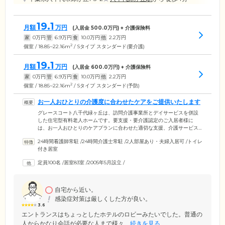
19.1
月額
万円
(入居金
500.0
万円) + 介護保険料
家
0
万円
管
6.9
万円
食
10.0
万円
他
2.2
万円
2
個室 / 18.85~22.16m
/ Sタイプ スタンダード(要介護)
19.1
月額
万円
(入居金
600.0
万円) + 介護保険料
家
0
万円
管
6.9
万円
食
10.0
万円
他
2.2
万円
2
個室 / 18.85~22.16m
/ Sタイプ スタンダード(予防)
お一人おひとりの介護度に合わせたケアをご提供いたします
グレースコート八千代緑ヶ丘は、訪問介護事業所とデイサービスを併設
した住宅型有料老人ホームです。要支援・要介護認定のご入居者様に
は、お一人おひとりのケアプランに合わせた適切な支援、介護サービス
をご提供いたします。併設のデイサービスもぜひご利用ください。お元
24時間看護師常駐
/
24時間介護士常駐
/
2人部屋あり・夫婦入居可
/
トイレ
気で介護の必要がない方は、自由な暮らしを満喫しながら、体調を崩さ
付き居室
れたときには家事支援サービスご利用いただくなど、その場の状況に合
わせた快適な暮らしをご提供可能。終末期の方には、その方のご意思を
定員100名
/
居室83室
/
2005年5月設立
/
尊重し心を込めた看取りケアを実施します。看護師も24時間365日常駐し
ておりますので、体調管理から医療的処置、病気の早期発見まで安心し
てお任せください。
自宅から近い。
感染症対策は厳しくした方が良い。
3.6
エントランスはちょっとしたホテルのロビーみたいでした。普通の
人からかなり会話が必要な人まで様々...
続きを見る