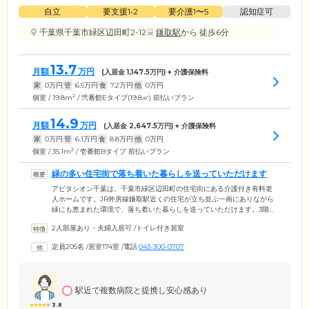
自立
要支援1•2
要介護1〜5
認知症可
千葉県千葉市緑区辺田町2-12
鎌取駅
から 徒歩6分
13.7
月額
万円
(入居金
1,147.5
万円) + 介護保険料
家
0
万円
管
6.5
万円
食
7.2
万円
他
0
万円
2
個室 / 19.8m
/ 弐番館Eタイプ(19.8㎡) 前払いプラン
14.9
月額
万円
(入居金
2,647.5
万円) + 介護保険料
家
0
万円
管
6.1
万円
食
8.8
万円
他
0
万円
2
個室 / 35.1m
/ 壱番館Bタイプ 前払いプラン
緑の多い住宅街で落ち着いた暮らしを送っていただけます
アビタシオン千葉は、千葉市緑区辺田町の住宅街にある介護付き有料老
人ホームです。JR外房線鎌取駅近くの住宅が立ち並ぶ一画にありながら
緑にも恵まれた環境で、落ち着いた暮らしを送っていただけます。3階建
てと低層の建物は白壁が青空によく映え、リゾートホテルのような高級
2人部屋あり・夫婦入居可
/
トイレ付き居室
感も感じられる雰囲気です。一般棟の居室は、1ルームから2LDKまで3タ
イプをご用意。いずれも、キッチン・浴室・トイレ・収納・バルコニー
定員205名
/
居室174室
/
電話
043-300-0707
付きです。トイレとバルコニーが付いたワンルームタイプの介護専用居
室もあり、ご入居者様のお体や生活に適したお部屋をお選びいただけま
す。
駅近で複数病院と提携し安心感あり
3.8