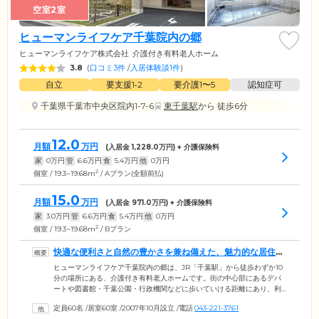
空室2室
ヒューマンライフケア千葉院内の郷
ヒューマンライフケア株式会社
介護付き有料老人ホーム
3.8
(
口コミ3件
/
入居体験談1件
)
自立
要支援1•2
要介護1〜5
認知症可
千葉県千葉市中央区院内1-7-6
東千葉駅
から 徒歩6分
12.0
月額
万円
(入居金
1,228.0
万円) + 介護保険料
家
0
万円
管
6.6
万円
食
5.4
万円
他
0
万円
2
個室 / 19.3~19.68m
/ Aプラン(全額前払)
15.0
月額
万円
(入居金
971.0
万円) + 介護保険料
家
3.0
万円
管
6.6
万円
食
5.4
万円
他
0
万円
2
個室 / 19.3~19.68m
/ Bプラン
快適な便利さと自然の豊かさを兼ね備えた、魅力的な居住環
境です
ヒューマンライフケア千葉院内の郷は、JR「千葉駅」から徒歩わずか10
分の場所にある、介護付き有料老人ホームです。街の中心部にあるデパ
ートや図書館・千葉公園・行政機関などに歩いていける距離にあり、利
便性のよい環境。東京都心からも程近く、ご家族様やご友人様も気軽に
定員60名
/
居室60室
/
2007年10月設立
/
電話
043-221-3761
訪れやすい、便利なロケーションです。ホーム自体は閑静な住宅街のな