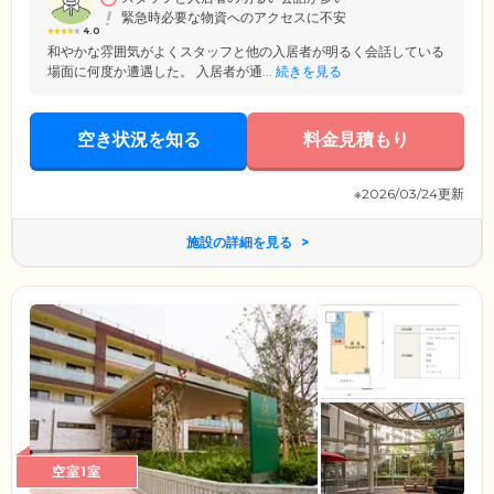
緊急時必要な物資へのアクセスに不安
4.0
和やかな雰囲気がよくスタッフと他の入居者が明るく会話している
場面に何度か遭遇した。 入居者が通...
続きを見る
空き状況を知る
料金見積もり
※2026/03/24更新
施設の詳細を見る
空室1室