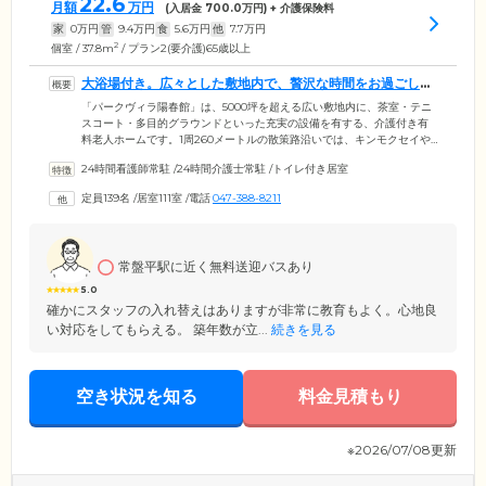
22.6
月額
万円
(入居金
700.0
万円) + 介護保険料
家
0
万円
管
9.4
万円
食
5.6
万円
他
7.7
万円
2
個室 / 37.8m
/ プラン2(要介護)65歳以上
大浴場付き。広々とした敷地内で、贅沢な時間をお過ごしい
ただけます
「パークヴィラ陽春館」は、5000坪を超える広い敷地内に、茶室・テニ
スコート・多目的グラウンドといった充実の設備を有する、介護付き有
料老人ホームです。1周260メートルの散策路沿いでは、キンモクセイや
桜、バラといった四季折々の草花を愛でることができ、風情ある景色を
24時間看護師常駐
/
24時間介護士常駐
/
トイレ付き居室
眺めながらお散歩を楽しんでいただけます。館内にはサロンやゲーム室
を配置しており、ご利用は自由。居室内のお風呂とは別に、お庭を眺め
定員139名
/
居室111室
/
電話
047-388-8211
ながら入れる大浴場も備えています。お部屋は全室南向きの明るい空
間。ホテル感覚で贅沢な日常を堪能したい方には、ぴったりの住まいで
す。
常盤平駅に近く無料送迎バスあり
5.0
確かにスタッフの入れ替えはありますが非常に教育もよく。心地良
い対応をしてもらえる。 築年数が立...
続きを見る
空き状況を知る
料金見積もり
※2026/07/08更新