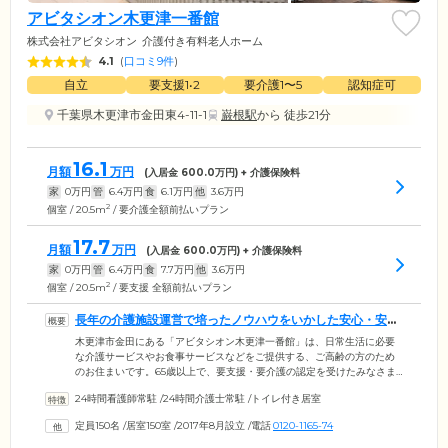
アビタシオン木更津一番館
株式会社アビタシオン
介護付き有料老人ホーム
4.1
(
口コミ9件
)
自立
要支援1•2
要介護1〜5
認知症可
千葉県木更津市金田東4-11-1
巌根駅
から 徒歩21分
16.1
月額
万円
(入居金
600.0
万円) + 介護保険料
家
0
万円
管
6.4
万円
食
6.1
万円
他
3.6
万円
2
個室 / 20.5m
/ 要介護全額前払いプラン
17.7
月額
万円
(入居金
600.0
万円) + 介護保険料
家
0
万円
管
6.4
万円
食
7.7
万円
他
3.6
万円
2
個室 / 20.5m
/ 要支援 全額前払いプラン
長年の介護施設運営で培ったノウハウをいかした安心・安全
なホームです
木更津市金田にある「アビタシオン木更津一番館」は、日常生活に必要
な介護サービスやお食事サービスなどをご提供する、ご高齢の方のため
のお住まいです。65歳以上で、要支援・要介護の認定を受けたみなさま
が快適に安心して暮らせる環境でお迎えいたします。運営企業「株式会
24時間看護師常駐
/
24時間介護士常駐
/
トイレ付き居室
社アビタシオン」は、まだ介護保険制度のない1984年に福岡に介護施設
を開設。それ以来培ってきたノウハウをいかし、千葉県内でも900室以上
定員150名
/
居室150室
/
2017年8月設立
/
電話
0120-1165-74
の有料老人ホームを運営しています。長年の業界経験から、ご入居者様
はもちろん、ご家族様にとっても安心・安全な住環境をご提供いたしま