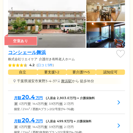
空室あり
コンシェール舞浜
株式会社リエイケア
介護付き有料老人ホーム
4.2
(
口コミ5件
)
自立
要支援1•2
要介護1〜5
認知症可
千葉県浦安市東野3-4-37
舞浜駅
から 徒歩18分
20.4
月額
万円
(入居金
2,903.0
万円) + 介護保険料
家
0
万円
管
14.4
万円
食
3.9
万円
他
2.1
万円
2
個室 / 21m
/ 西館Aプラン202号室(74~76歳)
20.4
月額
万円
(入居金
499.9
万円) + 介護保険料
家
0
万円
管
14.4
万円
食
3.9
万円
他
2.1
万円
2
個室 / 21m
/ 西館1年契約プラン202号室(74~76歳)