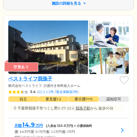
施設の詳細を見る
空室あり
ベストライフ我孫子
株式会社ベストライフ
介護付き有料老人ホーム
3.4
(
口コミ2件
/
退去体験談1件
)
自立
要支援1•2
要介護1〜5
認知症可
千葉県我孫子市つくし野2-27-22
我孫子駅
から 徒歩10分
14.9
月額
万円
(入居金
120.0
万円) + 介護保険料
家
6.6
万円
管
6.1
万円
食
2.2
万円
他
0
万円
2