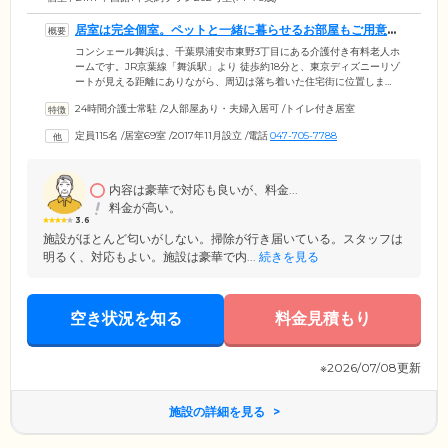
居室は完全個室。ペットと一緒に暮らせるお部屋もご用意し
ています
コンシェール舞浜は、千葉県浦安市東野3丁目にある介護付き有料老人ホ
ームです。JR京葉線「舞浜駅」より 徒歩約18分と、東京ディズニーリゾ
ートが見える距離にありながら、周辺は落ち着いた住宅街に位置しま
す。広々したアプローチを備えたホームの建物は、上品なたたずまい。
24時間介護士常駐
/
2人部屋あり・夫婦入居可
/
トイレ付き居室
プライバシーに配慮したお部屋は完全個室でご用意しています。ペット
とご入居いただけるお部屋もございます。トイレや洗面化粧台、クロー
定員115名
/
居室69室
/
2017年11月設立
/
電話
047-705-7788
ゼット、エアコンを標準装備。ご自宅からお気に入りの家具や調度品を
お持ち込みいただけます。必要に応じて、最新の介護システムの導入も
可能です。
内容は豪華で対応も良いが、料金...
料金が高い。
3.6
施設がほとんど匂いがしない。掃除が行き届いている。スタッフは
明るく、対応もよい。施設は豪華で内...
続きを見る
空き状況を知る
料金見積もり
※2026/07/08更新
施設の詳細を見る