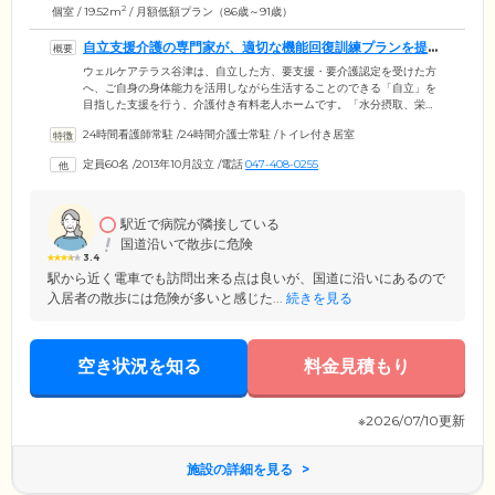
2
個室 / 19.52m
/ 月額低額プラン（86歳～91歳）
自立支援介護の専門家が、適切な機能回復訓練プランを提案
します
ウェルケアテラス谷津は、自立した方、要支援・要介護認定を受けた方
へ、ご自身の身体能力を活用しながら生活することのできる「自立」を
目指した支援を行う、介護付き有料老人ホームです。「水分摂取、栄
養・咀嚼、運動、自然排便」の重要性に注目した理論に基づいて、常駐
24時間看護師常駐
/
24時間介護士常駐
/
トイレ付き居室
の機能訓練指導員がリハビリを実施。日常動作を訓練ととらえる「生活
リハビリ」を中心に、個別プログラムや専用器具を活用するパワーリハ
定員60名
/
2013年10月設立
/
電話
047-408-0255
ビリを組み合わせ、お一人おひとりの身体能力に適したプランを提案。
自立支援介護を学んだ専門家集団として、ご入居者様の生活の質向上に
向けたお手伝いを提供します。
駅近で病院が隣接している
国道沿いで散歩に危険
3.4
駅から近く電車でも訪問出来る点は良いが、国道に沿いにあるので
入居者の散歩には危険が多いと感じた...
続きを見る
空き状況を知る
料金見積もり
※2026/07/10更新
施設の詳細を見る