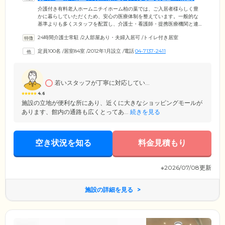
完備しています
介護付き有料老人ホームニチイホーム柏の葉では、ご入居者様らしく豊
かに暮らしていただくため、安心の医療体制を整えています。一般的な
基準よりも多くスタッフを配置し、介護士・看護師・提携医療機関と連
携。毎日声かけを1日8回以上行い、服薬管理や水分補給の促し、バイタ
24時間介護士常駐
/
2人部屋あり・夫婦入居可
/
トイレ付き居室
ルチェックなどきめ細やかな健康管理を行います。提携医療機関の医師
による診察も定期的に実施。緊急時には医師の指示のもと、スタッフが
定員100名
/
居室84室
/
2012年1月設立
/
電話
04-7137-2411
迅速に対応いたします。通院が必要な際にはスタッフが付き添いを行
い、遠方に住むご家族様の負担軽減につなげています。そのほか常駐の
機能訓練指導員によるリハビリや、看取り対応も受け入れ可能です。
若いスタッフが丁寧に対応してい...
4.6
施設の立地が便利な所にあり、近くに大きなショッピングモールが
あります、館内の通路も広くとってあ...
続きを見る
空き状況を知る
料金見積もり
※2026/07/08更新
施設の詳細を見る