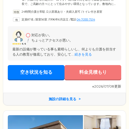
長で、ご高齢の方々にとって住みやすい環境となっています。敷地内に
ある同じグループの「エビハラ病院」とは医療面でしっかり連携。月に
24時間介護士常駐
/
2人部屋あり・夫婦入居可
/
トイレ付き居室
一度の定期健診やバイタルサインの検査を行うほか、年に一度の人間ド
ック、骨粗しょう症の検査などを実施。それらの結果はすべてカルテに
定員87名
/
居室56室
/
1996年6月設立
/
電話
04-7093-7514
記録し、継続的に健康管理を行います。こうした万全の診療体制でご入
居者様の健康をお支えします。介護が必要な方はもちろん、まだ介護が
必要でない方も、当ホームで安心な毎日をお送りください。
対応が良い。
ちょっとアクセスが悪い。
4.4
最新の設備が整っている事も素晴らしいし、何よりも介護を担当す
る人の教育が徹底しており、安心して...
続きを見る
空き状況を知る
料金見積もり
※2026/07/08更新
施設の詳細を見る