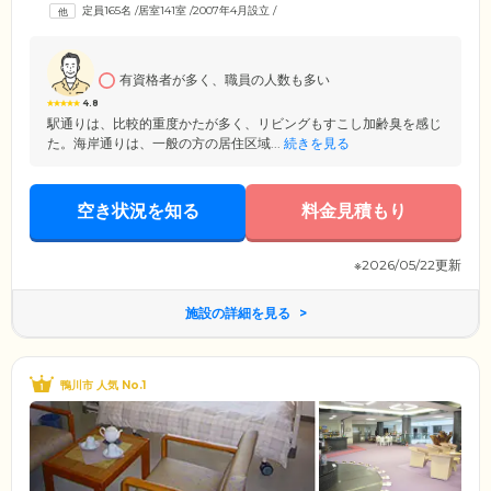
入居者様の居室には、車いす対応トイレ・クローゼット・洗面台・介護
定員165名
/
居室141室
/
2007年4月設立
/
ベッドを完備。そのほかにも、これまで愛用していた家具をお持ち込み
いただけます。ご自宅と変わらない快適な空間でのびのびとお過ごしく
ださい。
有資格者が多く、職員の人数も多い
4.8
駅通りは、比較的重度かたが多く、リビングもすこし加齢臭を感じ
た。海岸通りは、一般の方の居住区域...
続きを見る
空き状況を知る
料金見積もり
※2026/05/22更新
施設の詳細を見る
鴨川市 人気 No.1