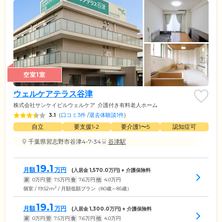
空室1室
ウェルケアテラス谷津
株式会社サンケイビルウェルケア
介護付き有料老人ホーム
3.1
(
口コミ3件
/
退去体験談1件
)
自立
要支援1•2
要介護1〜5
認知症可
千葉県習志野市谷津4-7-34
谷津駅
19.1
月額
万円
(入居金
1,570.0
万円) + 介護保険料
家
0
万円
管
7.5
万円
食
7.6
万円
他
4.0
万円
2
個室 / 19.52m
/ 月額低額プラン（80歳～85歳）
19.1
月額
万円
(入居金
1,300.0
万円) + 介護保険料
家
0
万円
管
7.5
万円
食
7.6
万円
他
4.0
万円