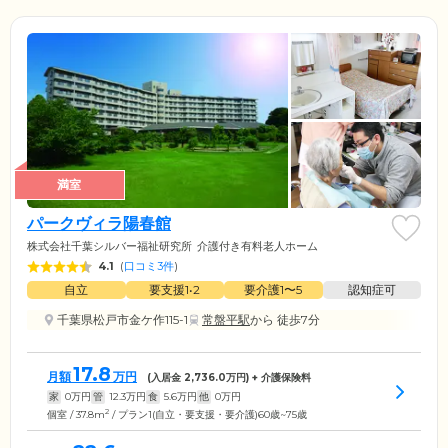
満室
パークヴィラ陽春館
株式会社千葉シルバー福祉研究所
介護付き有料老人ホーム
4.1
(
口コミ3件
)
自立
要支援1•2
要介護1〜5
認知症可
千葉県松戸市金ケ作115-1
常盤平駅
から 徒歩7分
17.8
月額
万円
(入居金
2,736.0
万円) + 介護保険料
家
0
万円
管
12.3
万円
食
5.6
万円
他
0
万円
2
個室 / 37.8m
/ プラン1(自立・要支援・要介護)60歳~75歳