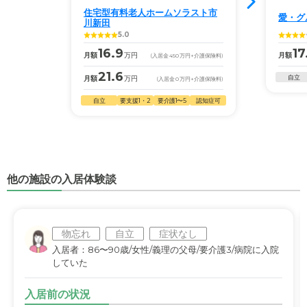
住宅型有料老人ホームソラスト市
愛・グ
川新田
5.0
16.9
17
月額
万円
月額
(入居金
450
万円
+介護保険料)
21.6
自立
月額
万円
(入居金
0
万円
+介護保険料)
自立
要支援1・2
要介護1〜5
認知症可
他の施設の入居体験談
物忘れ
自立
症状なし
入居者：86〜90歳/女性/義理の父母/要介護3/病院に入院
していた
入居前の状況