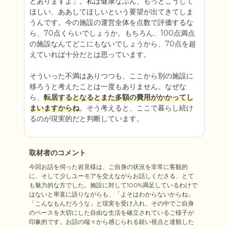
どありますよ」。私は健康なぶん、もっとこうして
ほしい、ああしてほしいという要望が出てきてしま
うんです。今の施設の運営全体を点数で評価するな
ら、70点くらいでしょうか。もちろん、100点満点
の施設なんてどこにもないでしょうから、70点を超
えていれば十分だとは思っています。

そういった不満はありつつも、ここから別の施設に
移ろうと考えたことは一度もありません。なぜな
ら、
転居するとなるとまた多額の費用がかかってし
まいますからね
。そう考えると、ここで暮らし続け
るのが現実的だと判断しています。
取材者のコメント
今回お話を伺った岩見様は、ご自身の状況を非常に客観的
に、そして少しユーモアを交えながらお話しくださる、とて
も魅力的な方でした。施設に対して100%満足しているわけで
はないと率直に語りながらも、「よそはわからないからね」
「こんなもんだろうな」と現実を受け入れ、その中でご自身
のペースを大切にした自由な生活を確立されているご様子が
印象的です。お話の端々から感じられる鋭い視点と達観した