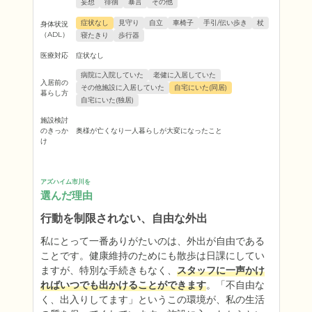
妄想
徘徊
暴言
その他
症状なし
見守り
自立
車椅子
手引/伝い歩き
杖
身体状況
（ADL）
寝たきり
歩行器
医療対応
症状なし
病院に入院していた
老健に入居していた
入居前の
その他施設に入居していた
自宅にいた(同居)
暮らし方
自宅にいた(独居)
施設検討
のきっか
奥様が亡くなり一人暮らしが大変になったこと
け
アズハイム市川を
選んだ理由
行動を制限されない、自由な外出
私にとって一番ありがたいのは、外出が自由である
ことです。健康維持のためにも散歩は日課にしてい
ますが、特別な手続きもなく、
スタッフに一声かけ
ればいつでも出かけることができます
。「不自由な
く、出入りしてます」というこの環境が、私の生活