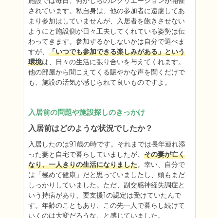
施設では毎日、何かしらのレクリエーションが開催
されています。私自身は、他の参加者に遠慮してあ
まり参加はしていませんが、入居者を飽きさせない
ようにと施設側が日々工夫してくれている姿勢は伝
わってきます。参加するかしないかは自分で選べま
すが、
「いつでも参加できる楽しみがある」という
環境
は、日々の生活に張り合いを与えてくれます。
他の部屋から聞こえてくる賑やかな声を聞くだけで
も、施設の活気が感じられて良いものですよ。
入居前の問題や施設探しのきっかけ
入居前はどのような状況でしたか？
入居したのは91歳の時です。それまでは長年連れ添
った妻と自宅で暮らしていましたが、
その妻が亡く
なり、一人きりの生活になりました
。幸い、自分で
は「極めて健康」だと思っていましたし、頭もまだ
しっかりしていました。ただ、副交感神経失調症と
いう持病があり、要支援1の認定は受けていたんで
す。年齢のこともあり、この先一人で暮らし続けて
いくのは大変だろうな、と感じていました。