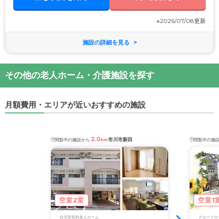
※2026/07/08更新
施設の詳細を見る
その他の老人ホーム・介護施設を探す
月額費用・エリアが近いおすすめの施設
2.0
市川市新田
閲覧中の施設から
km
閲覧中の施
空室2室
空室1
住宅型有料老人ホーム
グループホ