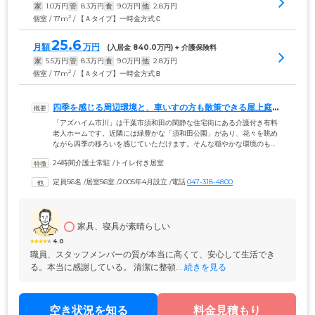
家
1.0
万円
管
8.3
万円
食
9.0
万円
他
2.8
万円
2
個室 / 17m
/ 【Ａタイプ】一時金方式Ｃ
25.6
月額
万円
(入居金 
840.0
万円) + 介護保険料
家
5.5
万円
管
8.3
万円
食
9.0
万円
他
2.8
万円
2
個室 / 17m
/ 【Ａタイプ】一時金方式Ｂ
四季を感じる周辺環境と、車いすの方も散策できる屋上庭園
が自慢です
「アズハイム市川」は千葉市須和田の閑静な住宅街にある介護付き有料
老人ホームです。近隣には緑豊かな「須和田公園」があり、花々を眺め
ながら四季の移ろいを感じていただけます。そんな穏やかな環境のも
と、快適に暮らせる設備を整えました。居室はプライバシーに配慮した
24時間介護士常駐
 /
トイレ付き居室
トイレ・洗面台完備の個室をご用意。ほかのご入居者様の目を気にする
ことなくのびのびとお過ごしいただけます。また、共用部には癒しの空
定員56名
 /
居室56室
 /
2005年4月設立
 /
電話
047-318-4800
間が充実。屋上には4つのゾーンに分かれた本格的な広い庭園を、1階に
広がる日本庭園の一角には、ご入居者様の健康維持のために足湯をご用
意しています。
家具、寝具が素晴らしい
4.0
職員、スタッフメンバーの質が本当に高くて、安心して生活でき
る。本当に感謝している。 清潔に整頓...
 続きを見る
空き状況を知る
料金見積もり