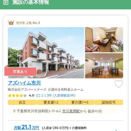
施設の基本情報
市川市 人気 No.3
空室あり
アズハイム市川
株式会社アズパートナーズ
介護付き有料老人ホーム
4.0
(
口コミ3件
 /
入居体験談1件
)
自立
要支援1•2
要介護1〜5
認知症可
千葉県市川市須和田2-17-6
市川真間駅
から 徒歩10分
21.1
月額
万円
(入居金 
1,110.0
万円) + 介護保険料