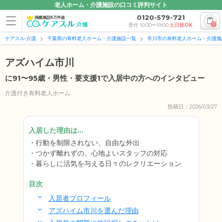
老人ホーム・介護施設の口コミ評判サイト
0120-579-721
掲載施設5万件超
0
受付 10:00〜19:00
土日祝OK
ケアスル 介護
千葉県の有料老人ホーム・介護施設一覧
市川市の有料老人ホーム・介護施
アズハイム市川
に91〜95歳・男性・要支援1で入居中の方へのインタビュー
介護付き有料老人ホーム
投稿日：2026/03/27
入居した理由は...
行動を制限されない、自由な外出
つかず離れずの、心地よいスタッフの対応
暮らしに活気を与える日々のレクリエーション
目次
入居者プロフィール
アズハイム市川を選んだ理由