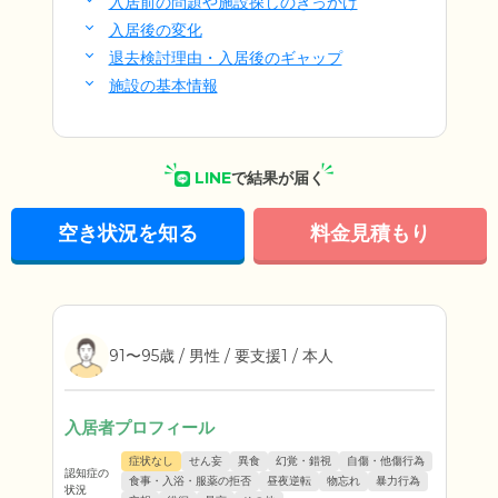
入居前の問題や施設探しのきっかけ
入居後の変化
退去検討理由・入居後のギャップ
施設の基本情報
LINE
で結果が届く
空き状況を知る
料金見積もり
91〜95歳 / 男性 / 要支援1 / 本人
入居者プロフィール
症状なし
せん妄
異食
幻覚・錯視
自傷・他傷行為
認知症の
食事・入浴・服薬の拒否
昼夜逆転
物忘れ
暴力行為
状況