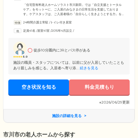
アを追求します
「住宅型有料老人ホームソラスト市川新田」では「自立支援とトータル
ケア」をモットーに、ご入居のみなさまの日常生活を支援しておりま
す。ケアスタッフは、ご入居者様の「自分らしく生きようとする力」を
信じ、その力を最大限引き出せるようサポート。介護を必要とされるご
24時間介護士常駐
/
トイレ付き居室
入居者様にはもちろん、ご家族のみまさまの暮らしも豊かになるよう、
お一人おひとりに寄り添います。そのため「こころへの働きかけ」「か
定員41名
/
居室41室
/
2015年4月設立
/
らだへの働きかけ」「環境への働きかけ」を軸に、お気持ちの変化や価
値観、体の状態、取り巻く環境などを総合的に判断し、よりご満足いた
だけるサービスの提供に努めております。
徒歩10分圏内にJRとバス停がある
5.0
施設の職員・スタッフについては、以前に父が入居していたことも
あり親しみを感じる。入居者へ寄り添...
続きを見る
空き状況を知る
料金見積もり
※2026/06/29更新
施設の詳細を見る
市川市の老人ホームから探す