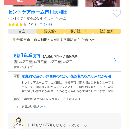
満室
セントケアホーム市川大和田
セントケア千葉株式会社
グループホーム
3.6
(
口コミ2件
)
自立
要支援2
要介護1〜5
認知症可
千葉県市川市大和田5-6-5
本八幡駅
から 徒歩18分
16.6
月額
万円
(入居金
0
円) + 介護保険料
家
8.8
万円
管
3.7
万円
食
1.7
万円
他
2.4
万円
個室 / Aタイプ
家庭的で温かい雰囲気のなか、喜怒哀楽を楽しみながら暮ら
せる環境です
セントケアホーム市川大和田は、千葉県市川市大和田にあるグループホ
ームです。認知症の方がスタッフとともに共同生活を営んでおり、家庭
的で温かい雰囲気が魅力。くつろぎと安心感を大切にしています。認知
症と一言でいっても、ご入居者様お一人おひとりに個性があり、症状も
24時間介護士常駐
/
2人部屋あり・夫婦入居可
お一人ひとり異なります。そのため、ケアスタッフは常に家族のような
愛情をもって、どんなことにも真摯にご対応。喜怒哀楽を楽しみなが
定員2名
/
電話
047
ら、みんなでともに過ごせる日々を大事にしています。お天気のよい日
にはみんなでお散歩に出かけたり、リビングで一緒にテレビを見たり。
共有する時間を大切にしながら、最適なケアサービスをご提供いたしま
す。
可もなく不可もなくといったところ。