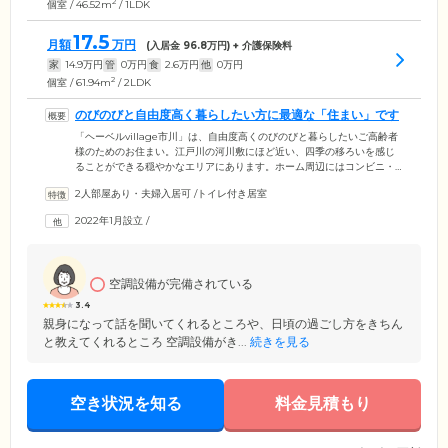
2
個室 / 46.52m
/ 1LDK
17.5
月額
万円
(入居金
96.8
万円) + 介護保険料
家
14.9
万円
管
0
万円
食
2.6
万円
他
0
万円
2
個室 / 61.94m
/ 2LDK
のびのびと自由度高く暮らしたい方に最適な「住まい」です
「ヘーベルvillage市川」は、自由度高くのびのびと暮らしたいご高齢者
様のためのお住まい。江戸川の河川敷にほど近い、四季の移ろいを感じ
ることができる穏やかなエリアにあります。ホーム周辺にはコンビニ・
スーパーが複数店舗あり、日常のお買い物に便利。また、JR総武線快
2人部屋あり・夫婦入居可
/
トイレ付き居室
速・総武本線「市川」駅から徒歩9分の場所にあり、遠方にお住まいのご
家族様・ご友人様も気軽にお越しいただけます。ご入居者様の居室は、
2022年1月設立
/
1LDK～2LDKのゆとりあるお部屋をご用意しました。室内にはキッチ
ン・洗面化粧台・トイレ・浴室を完備。ご自宅と同じ生活リズム・スタ
イルで快適に暮らしていただけます。
空調設備が完備されている
3.4
親身になって話を聞いてくれるところや、日頃の過ごし方をきちん
と教えてくれるところ 空調設備がき...
続きを見る
空き状況を知る
料金見積もり