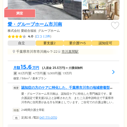
満室
愛・グループホーム市川南
株式会社 愛総合福祉
グループホーム
4.0
(
口コミ2件
)
自立
要支援2
要介護1〜5
認知症可
千葉県市川市市川南4-7-22
市川真間駅
15.6
月額
万円
(入居金
25.5
万円) + 介護保険料
家
8.5
万円
管
4.7
万円
食
5,000
円
他
1.9
万円
2
個室 / 9.8m
/ 基本プラン
認知症の方のケアに特化した、千葉県市川市の地域密着型・
介護施設です
愛・グループホーム市川南は、認知症ケアに特化した専門施設です。要
介護認定で要支援2以上と診断された方、またご入居申請時点で千葉県市
川市内に住民票がある方を対象としています。ご自宅での介護は難しい
けれど、住み慣れた地域で生活を送りたいと考えている方のご要望にお
24時間介護士常駐
応えします。JR総武本線市川駅より徒歩約10分の場所に位置しておりま
すので、ご家族の方がお気軽に訪問しやすい環境です。当ホームでは、
定員2名
/
電話
047-711-0170
ご入居者様お一人おひとりに合わせたケアができるよう、1グループ最大
9名までの少人数単位で介護する「ユニットケア」を導入。グループごと