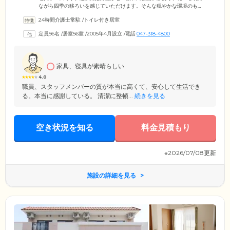
ながら四季の移ろいを感じていただけます。そんな穏やかな環境のも
と、快適に暮らせる設備を整えました。居室はプライバシーに配慮した
24時間介護士常駐
/
トイレ付き居室
トイレ・洗面台完備の個室をご用意。ほかのご入居者様の目を気にする
ことなくのびのびとお過ごしいただけます。また、共用部には癒しの空
定員56名
/
居室56室
/
2005年4月設立
/
電話
047-318-4800
間が充実。屋上には4つのゾーンに分かれた本格的な広い庭園を、1階に
広がる日本庭園の一角には、ご入居者様の健康維持のために足湯をご用
意しています。
家具、寝具が素晴らしい
4.0
職員、スタッフメンバーの質が本当に高くて、安心して生活でき
る。本当に感謝している。 清潔に整頓...
続きを見る
空き状況を知る
料金見積もり
※2026/07/08更新
施設の詳細を見る