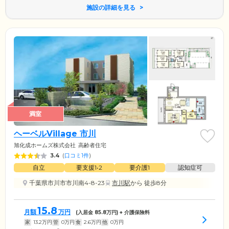
施設の詳細を見る
満室
ヘーベルVillage 市川
旭化成ホームズ株式会社
高齢者住宅
3.4
(
口コミ1件
)
自立
要支援1•2
要介護1
認知症可
千葉県市川市市川南4-8-23
市川駅
から 徒歩8分
15.8
月額
万円
(入居金
85.8
万円) + 介護保険料
家
13.2
万円
管
0
万円
食
2.6
万円
他
0
万円