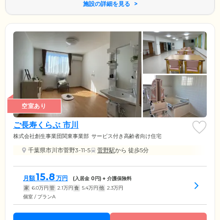
施設の詳細を見る
空室あり
ご長寿くらぶ 市川
株式会社創生事業団関東事業部
サービス付き高齢者向け住宅
千葉県市川市菅野3-11-5
菅野駅
から 徒歩5分
15.8
月額
万円
(入居金
0
円) + 介護保険料
家
6.0
万円
管
2.1
万円
食
5.4
万円
他
2.3
万円
個室 / プランA