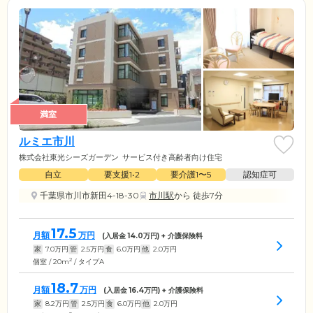
満室
ルミエ市川
株式会社東光シーズガーデン
サービス付き高齢者向け住宅
自立
要支援1•2
要介護1〜5
認知症可
千葉県市川市新田4-18-30
市川駅
から 徒歩7分
17.5
月額
万円
(入居金
14.0
万円) + 介護保険料
家
7.0
万円
管
2.5
万円
食
6.0
万円
他
2.0
万円
2
個室 / 20m
/ タイプA
18.7
月額
万円
(入居金
16.4
万円) + 介護保険料
家
8.2
万円
管
2.5
万円
食
6.0
万円
他
2.0
万円