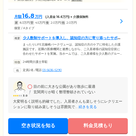
16.8
月額
万円
(入居金
16.6
万円) + 介護保険料
家
8.3
万円
管
4.5
万円
食
2.0
万円
他
2.0
万円
個室 / Aタイプ
少人数制サポートを導入し、認知症の方に寄り添ったサポー
トを行います
まったりLIFE北篠崎パークヴューは、認知症の方のケアに特化した介護
施設です。近隣の医療機関と連携しながら、ご入居者様の認知症症状に
合わせたサポートを実施。当ホームでは、ご入居者様を少人数のグルー
プに分けて、きめ細やかなサポートを行う「ユニット制」を導入してい
24時間介護士常駐
ます。少人数だからこそお一人おひとりに寄り添ったサポートができ、
ご入居者様にも安心しやすい環境となっております。そして当ホーム
定員2名
/
電話
03-5636-5290
は、江戸川沿いの自然豊かな環境に位置しています。近くには都立篠崎
公園もあり、静かで心穏やかに過ごしやすい環境です。
目の前に大きな公園があり散歩に最適
玄関周りが暗く整理整頓されていない
3.0
大変明るく説明も的確でした。入居者さんも楽しそうにレクリエー
ションに取り組み楽しそうは雰囲気で...
続きを見る
空き状況を知る
料金見積もり