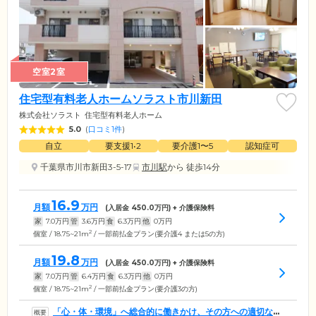
空室2室
住宅型有料老人ホームソラスト市川新田
株式会社ソラスト
住宅型有料老人ホーム
5.0
(
口コミ1件
)
自立
要支援1•2
要介護1〜5
認知症可
千葉県市川市新田3-5-17
市川駅
から 徒歩14分
16.9
月額
万円
(入居金
450.0
万円) + 介護保険料
家
7.0
万円
管
3.6
万円
食
6.3
万円
他
0
万円
2
個室 / 18.75~21m
/ 一部前払金プラン(要介護4 または5の方)
19.8
月額
万円
(入居金
450.0
万円) + 介護保険料
家
7.0
万円
管
6.4
万円
食
6.3
万円
他
0
万円
2
個室 / 18.75~21m
/ 一部前払金プラン(要介護3の方)
「心・体・環境」へ総合的に働きかけ、その方への適切なケ