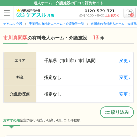
老人ホーム・介護施設の口コミ評判サイト
0120-579-721
掲載施設5万件超
0
受付 10:00〜19:00
土日祝OK
ケアスル 介護
千葉県の有料老人ホーム・介護施設一覧
市川市の有料老人ホーム・介護施
13
市川真間駅
の
有料老人ホーム・介護施設
件
変更
千葉県（市川市）
市川真間
エリア
指定なし
変更
料金
指定なし
変更
介護度/医療
絞り込み
おすすめ順
空室の多い順
安い順
高い順
口コミ件数順