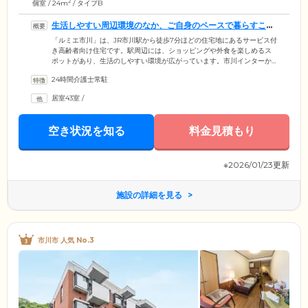
2
個室 / 24m
/ タイプB
生活しやすい周辺環境のなか、ご自身のペースで暮らすこと
ができます
「ルミエ市川」は、JR市川駅から徒歩7分ほどの住宅地にあるサービス付
き高齢者向け住宅です。駅周辺には、ショッピングや外食を楽しめるス
ポットがあり、生活のしやすい環境が広がっています。市川インターか
らも車で10分とアクセスがよく、ご家族様やご友人様も気軽に面会に訪
24時間介護士常駐
れています。そんな当施設でご入居いただくお部屋は、A～Dの4タイプ
をご用意。シャワールームやバスルーム付きなど、お好みに合わせてお
居室43室
/
選びいただけます。おひとりのご入居はもちろん、ご夫婦でご入居いた
だけるお部屋もご用意。プライベートに配慮していますので、安心して
お過ごしいただけます。
空き状況を知る
料金見積もり
※2026/01/23更新
施設の詳細を見る
市川市 人気 No.3