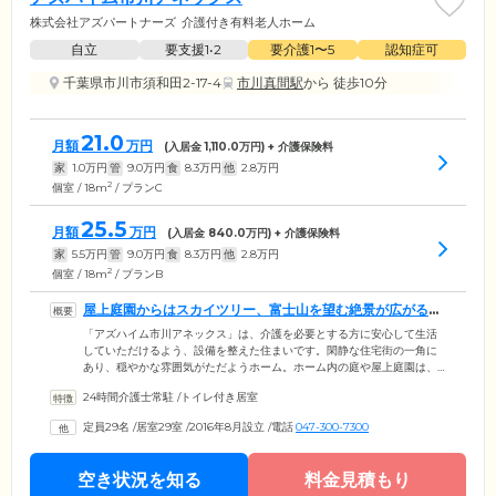
株式会社アズパートナーズ
介護付き有料老人ホーム
自立
要支援1•2
要介護1〜5
認知症可
千葉県市川市須和田2-17-4
市川真間駅
から 徒歩10分
21.0
月額
万円
(入居金
1,110.0
万円) + 介護保険料
家
1.0
万円
管
9.0
万円
食
8.3
万円
他
2.8
万円
2
個室 / 18m
/ プランC
25.5
月額
万円
(入居金
840.0
万円) + 介護保険料
家
5.5
万円
管
9.0
万円
食
8.3
万円
他
2.8
万円
2
個室 / 18m
/ プランB
屋上庭園からはスカイツリー、富士山を望む絶景が広がるホ
ームです
「アズハイム市川アネックス」は、介護を必要とする方に安心して生活
していただけるよう、設備を整えた住まいです。閑静な住宅街の一角に
あり、穏やかな雰囲気がただようホーム。ホーム内の庭や屋上庭園は、
緑あふれるオアシスとなっています。晴れた日には、東京タワーやスカ
24時間介護士常駐
/
トイレ付き居室
イツリー、富士山を望むことができる開放的な空間です。シックな色で
統一された室内は、窓からたくさんの光が差し込むように設計されてい
定員29名
/
居室29室
/
2016年8月設立
/
電話
047-300-7300
ます。室内にはトイレと洗面台が設置してありますので、プライベート
を確保しながらゆったりとおくつろぎください。浴室は個浴と機械浴を
ご用意しており、窓から日本庭園を眺めながらご入浴をお楽しみいただ
空き状況を知る
料金見積もり
けます。