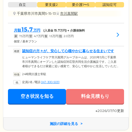
自立
要支援2
要介護1〜5
認知症可
千葉県市川市真間5-15-13
市川真間駅
15.7
月額
万円
(入居金
15.7
万円) + 介護保険料
家
7.5
万円
管
4.7
万円
食
1.5
万円
他
2.0
万円
個室 / 基本プラン
認知症の方々が、安心して心穏やかに暮らせる住まいです
ヒューマンライフケア市川真間グループホームは、2020年3月に千葉県
市川市真間にオープンした認知症対応型共同生活介護施設です。ご入居
者様ができるだけ家庭に近い感覚で、安心して穏やかに生活していただ
くための環境づくりに注力。1フロアに対しての定員数を最大9人と小規
24時間介護士常駐
模に設定することで、職員の目が十分に届く範囲で、安心して日常生活
を送っていただくことが可能です。さらに、専門の知識を持った介護ス
定員2名
/
電話
047-300-5031
タッフが、ご入居者様の状態を適宜確認しながら、適切なタイミングで
声掛け。認知症のご入居者様にも、より活動的な生活をしていただける
よう、さりげなくサポートしています。
空き状況を知る
料金見積もり
※2026/07/10更新
施設の詳細を見る