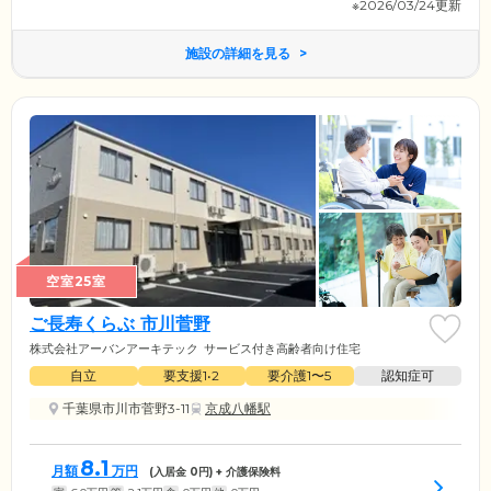
※2026/03/24更新
施設の詳細を見る
空室25室
ご長寿くらぶ 市川菅野
株式会社アーバンアーキテック
サービス付き高齢者向け住宅
自立
要支援1•2
要介護1〜5
認知症可
千葉県市川市菅野3-11
京成八幡駅
8.1
月額
万円
(入居金
0
円) + 介護保険料