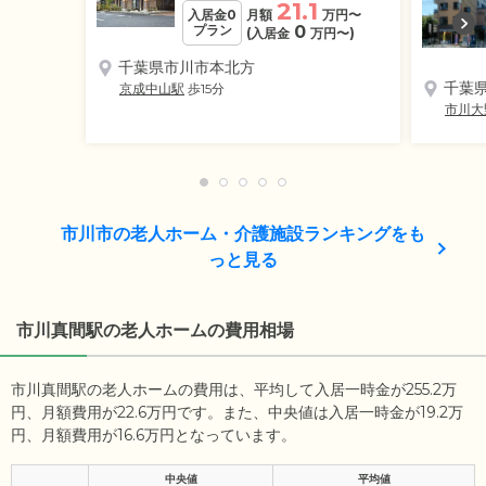
21.1
入居金0
月額
万円
〜
プラン
0
(入居金
万円
〜)
千葉県市川市本北方
千葉
京成中山駅
歩15分
市川大
市川市の老人ホーム・介護施設ランキングをも
っと見る
市川真間駅の老人ホームの費用相場
市川真間駅の老人ホームの費用は、平均して入居一時金が255.2万
円、月額費用が22.6万円です。また、中央値は入居一時金が19.2万
円、月額費用が16.6万円となっています。
中央値
平均値