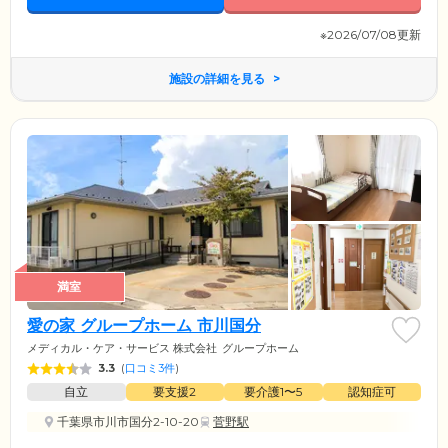
※2026/07/08更新
施設の詳細を見る
満室
愛の家 グループホーム 市川国分
メディカル・ケア・サービス 株式会社
グループホーム
3.3
(
口コミ3件
)
自立
要支援2
要介護1〜5
認知症可
千葉県市川市国分2-10-20
菅野駅