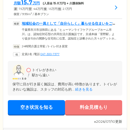
15.7
月額
万円
(入居金
15.0
万円) + 介護保険料
家
7.5
万円
管
4.6
万円
食
1.5
万円
他
2.1
万円
2
個室 / 9.93m
/ 基本プラン
地域社会の一員として「自分らしく」暮らせる住まいをご提
供しています
千葉県市川市須和田にある「ヒューマンライフケアグループホーム市
川」は、認知症対応型の共同生活介護施設です。京成本線「菅野駅」よ
り徒歩15分の閑静な住宅街に位置。認知症と診断された方々がアットホ
ームな環境で心穏やかに暮らせるよう、認知症ケア専門のケアスタッフ
24時間介護士常駐
/
トイレ付き居室
がお一人おひとりの日常生活をサポートしています。1グループ9名、合
計18名の少人数グループにて共同生活を行なっており、入居条件は千葉
定員2名
/
電話
047-300-7377
県市川市に住民票がある方に限定。住み慣れた街で、地域の方々との交
流を大切にしながら、地域社会の一員として「自分らしく」暮らし続け
られる住まいをご提供しています。
トイレがきれい
駅から遠い
3.0
保守に目が行き届く施設は、費用が高い特徴があります。トイレが
きれいな施設は、スタッフの対応も的...
続きを見る
空き状況を知る
料金見積もり
※2026/07/10更新