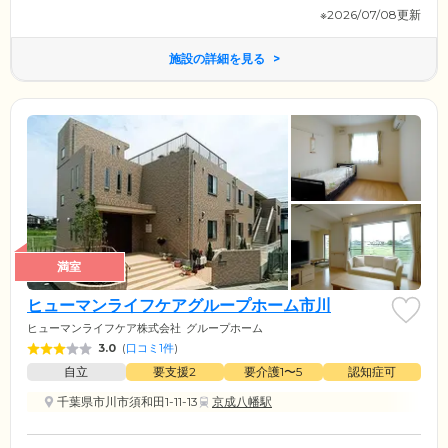
※2026/07/08更新
施設の詳細を見る
満室
ヒューマンライフケアグループホーム市川
ヒューマンライフケア株式会社
グループホーム
3.0
(
口コミ1件
)
自立
要支援2
要介護1〜5
認知症可
千葉県市川市須和田1-11-13
京成八幡駅