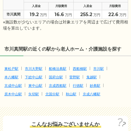
入居金
月額費用
入居金
月額費用
19.2
16.6
255.2
22.6
市川真間
万円
万円
万円
万円
※施設数が少ないエリアの場合は対象エリアを周辺まで広げて費用相
場を算出しています。
市川真間駅の近くの駅から老人ホーム・介護施設を探す
東松戸駅
市川大野駅
船橋法典駅
西船橋駅
市川駅
本八幡駅
下総中山駅
国府台駅
菅野駅
鬼越駅
京成中山駅
東中山駅
京成西船駅
行徳駅
妙典駅
原木中山駅
矢切駅
北国分駅
秋山駅
京成八幡駅
こんなお悩みございませんか