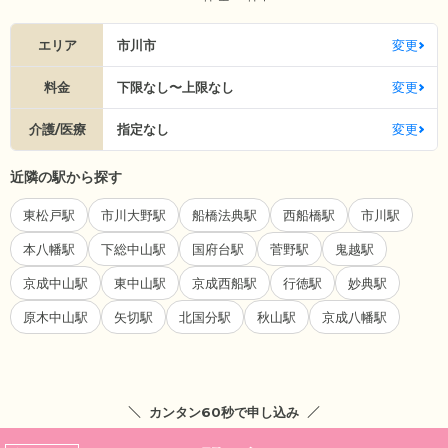
エリア
市川市
変更
料金
下限なし〜上限なし
変更
介護/医療
指定なし
変更
近隣の駅から探す
東松戸駅
市川大野駅
船橋法典駅
西船橋駅
市川駅
本八幡駅
下総中山駅
国府台駅
菅野駅
鬼越駅
京成中山駅
東中山駅
京成西船駅
行徳駅
妙典駅
原木中山駅
矢切駅
北国分駅
秋山駅
京成八幡駅
カンタン60秒で申し込み