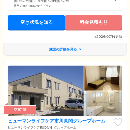
家
6.0
万円
管
2.1
万円
食
0
万円
他
0
万円
2
個室 / 18.7~18.83m
/ プラン
空き状況を知る
料金見積もり
※2026/07/14更新
施設の詳細を見る
空室1室
ヒューマンライフケア市川真間グループホーム
ヒューマンライフケア株式会社
グループホーム