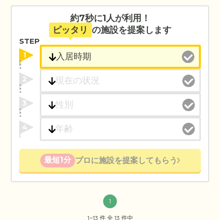
約7秒に1人が利用！
ピッタリ
の施設を提案します
STEP
1
2
3
4
最短1分
プロに施設を提案してもらう
1
1~13 件 全 13 件中