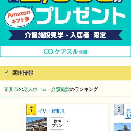
関連情報
市川市
の
老人ホーム・介護施設
のランキング
1
イリーゼ市川
2
グ
大
標準
-
プラン