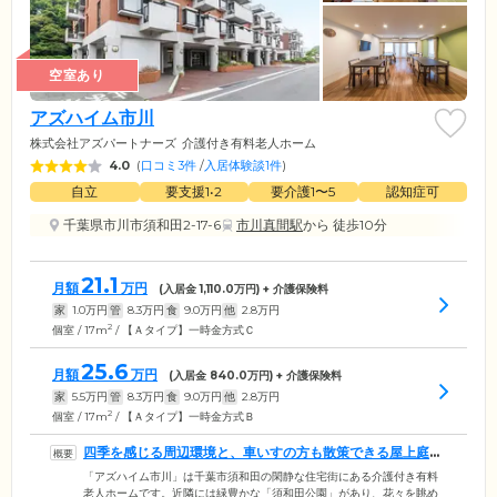
空室あり
アズハイム市川
株式会社アズパートナーズ
介護付き有料老人ホーム
4.0
(
口コミ3件
/
入居体験談1件
)
自立
要支援1•2
要介護1〜5
認知症可
千葉県市川市須和田2-17-6
市川真間駅
から 徒歩10分
21.1
月額
万円
(入居金
1,110.0
万円) + 介護保険料
家
1.0
万円
管
8.3
万円
食
9.0
万円
他
2.8
万円
2
個室 / 17m
/ 【Ａタイプ】一時金方式Ｃ
25.6
月額
万円
(入居金
840.0
万円) + 介護保険料
家
5.5
万円
管
8.3
万円
食
9.0
万円
他
2.8
万円
2
個室 / 17m
/ 【Ａタイプ】一時金方式Ｂ
四季を感じる周辺環境と、車いすの方も散策できる屋上庭園
が自慢です
「アズハイム市川」は千葉市須和田の閑静な住宅街にある介護付き有料
老人ホームです。近隣には緑豊かな「須和田公園」があり、花々を眺め