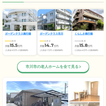
ガーデンテラス南行徳
ガーデンテラス市川
くらしさ南行徳
3.9
3.2
0.0
15.5
14.7
15.8
月額
万円
月額
万円
月額
万円
(入居金18万円+介護保険料)
(入居金17万円+介護保険料)
(入居金48万円+介護保険料)
市川市の老人ホームを全て見る