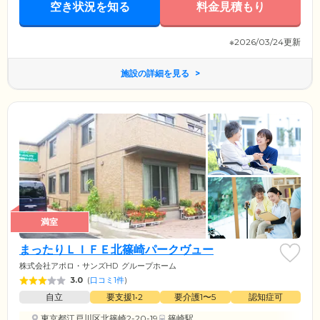
空き状況を知る
料金見積もり
※2026/03/24更新
施設の詳細を見る
満室
まったりＬＩＦＥ北篠崎パークヴュー
株式会社アポロ・サンズHD
グループホーム
3.0
(
口コミ1件
)
自立
要支援1•2
要介護1〜5
認知症可
東京都江戸川区北篠崎2-20-19
篠崎駅