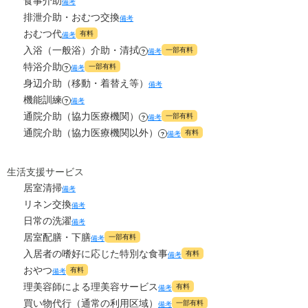
食事介助
備考
6.2
管理費
?
万円
0
排泄介助・おむつ交換
上乗せ介護費
?
備考
万円
おむつ代
10.5
有料
備考
食費
?
万円
0
入浴（一般浴）介助・清拭
その他
一部有料
備考
?
万円
特浴介助
0
一部有料
水道・光熱費
備考
?
万円
-
介護保険料
身辺介助（移動・着替え等）
備考
万円
機能訓練
0
上乗せ介護費
備考
?
?
万円
通院介助（協力医療機関）
一部有料
備考
?
通院介助（協力医療機関以外）
0
その他
有料
備考
?
万円
-
介護保険料
万円
生活支援サービス
居室清掃
備考
リネン交換
備考
日常の洗濯
備考
居室配膳・下膳
一部有料
備考
入居者の嗜好に応じた特別な食事
有料
備考
おやつ
有料
備考
理美容師による理美容サービス
有料
備考
買い物代行（通常の利用区域）
一部有料
備考