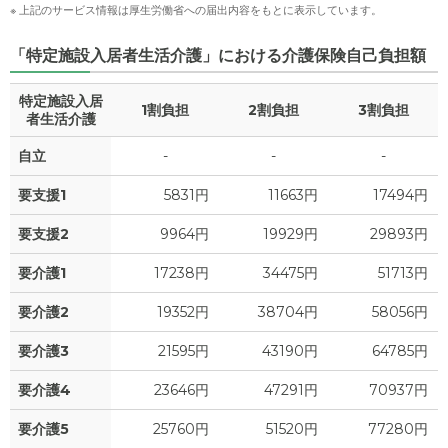
※ 上記のサービス情報は厚生労働省への届出内容をもとに表示しています。
「特定施設入居者生活介護」における介護保険自己負担額
特定施設入居
1割負担
2割負担
3割負担
者生活介護
自立
-
-
-
要支援1
5831円
11663円
17494円
要支援2
9964円
19929円
29893円
要介護1
17238円
34475円
51713円
要介護2
19352円
38704円
58056円
要介護3
21595円
43190円
64785円
要介護4
23646円
47291円
70937円
要介護5
25760円
51520円
77280円