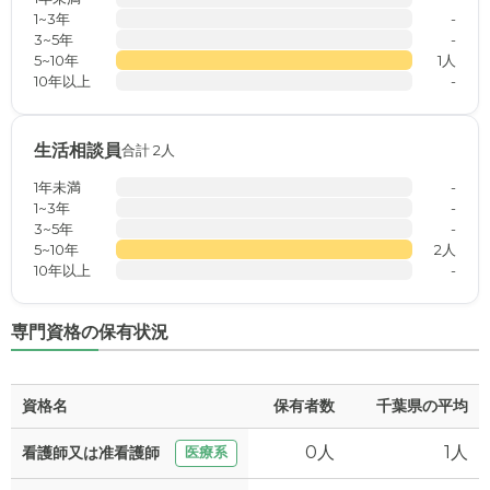
1~3年
-
3~5年
-
5~10年
1人
10年以上
-
生活相談員
合計 2人
1年未満
-
1~3年
-
3~5年
-
5~10年
2人
10年以上
-
専門資格の保有状況
資格名
保有者数
千葉県の平均
0人
1人
看護師又は准看護師
医療系