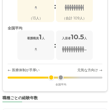
:
（13人）
（合計 109人）
全国平均
1
10.5
看護職員
人
入居者
人
:
...
← 医療体制が手厚い
元気な方向け →
全国平均
職種ごとの経験年数