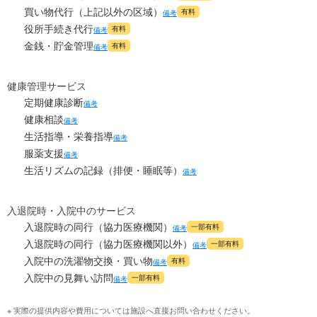
買い物代行（上記以外の区域）
有料
備考
役所手続き代行
有料
備考
金銭・貯金管理
有料
備考
健康管理サービス
定期健康診断
備考
健康相談
備考
生活指導・栄養指導
備考
服薬支援
備考
生活リズムの記録（排便・睡眠等）
備考
入退院時・入院中のサービス
入退院時の同行（協力医療機関）
一部有料
備考
入退院時の同行（協力医療機関以外）
一部有料
備考
入院中の洗濯物交換・買い物
有料
備考
入院中の見舞い訪問
一部有料
備考
※ 実際の提供内容や費用については施設へ直接お問い合わせください。