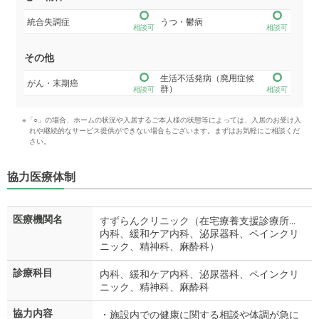
統合失調症
うつ・鬱病
相談可
相談可
その他
生活不活発病（廃用症候
がん・末期癌
群）
相談可
相談可
※「○」の場合、ホームの状況や入居するご本人様の状態等によっては、入居のお受け入
れや継続的なサービス提供ができない場合もございます。まずはお気軽にご相談くだ
さい。
協力医療体制
医療機関名
すずらんクリニック（在宅療養支援診療所…
内科、緩和ケア内科、泌尿器科、ペインクリ
ニック、精神科、麻酔科）
診療科目
内科、緩和ケア内科、泌尿器科、ペインクリ
ニック、精神科、麻酔科
協力内容
・施設内での健康に関する相談や体調が急に