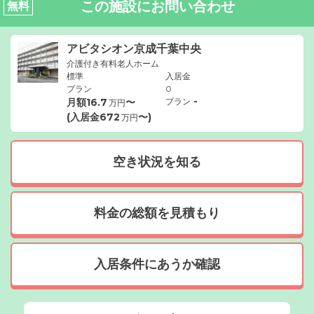
この施設にお問い合わせ
無料
アビタシオン京成千葉中央
介護付き有料老人ホーム
標準
入居金
プラン
0
-
月額
16.7
〜
プラン
万円
(入居金
672
〜)
万円
空き状況を知る
料金の総額を見積もり
入居条件にあうか確認