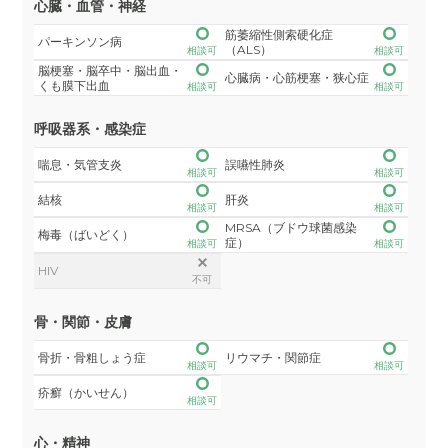
心臓・血管・神経
筋萎縮性側索硬化症
パーキンソン病
（ALS）
相談可
相談可
脳梗塞・脳卒中・脳出血・
心臓病・心筋梗塞・狭心症
くも膜下出血
相談可
相談可
呼吸器系・感染症
喘息・気管支炎
誤嚥性肺炎
相談可
相談可
結核
肝炎
相談可
相談可
MRSA（ブドウ球菌感染
梅毒（ばいどく）
症）
相談可
相談可
HIV
不可
骨・関節・皮膚
骨折・骨粗しょう症
リウマチ・関節症
相談可
相談可
疥癬（かいせん）
相談可
心・精神