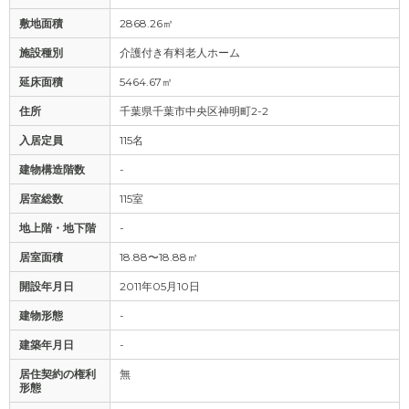
敷地面積
2868.26㎡
施設種別
介護付き有料老人ホーム
延床面積
5464.67㎡
住所
千葉県千葉市中央区神明町2-2
入居定員
115名
建物構造階数
-
居室総数
115室
地上階・地下階
-
居室面積
18.88〜18.88㎡
開設年月日
2011年05月10日
建物形態
-
建築年月日
-
居住契約の権利
無
形態