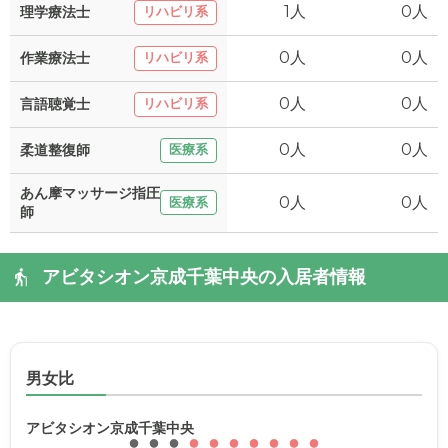
1人
0人
理学療法士
リハビリ系
0人
0人
作業療法士
リハビリ系
0人
0人
言語聴覚士
リハビリ系
0人
0人
柔道整復師
医療系
あん摩マッサージ指圧
0人
0人
医療系
師
アビタシオン京成千葉中央の入居者情報
男女比
アビタシオン京成千葉中央