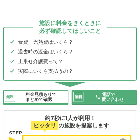
施設に料金をきくときに
必ず確認してほしいこと
食費、光熱費はいくら？
退去時の返金はいくら？
上乗せ介護費って？
実際にいくら支払うの？
料金見積もりで
電話で
無料
無料
まとめて確認
問い合わせ
約7秒に1人が利用！
ピッタリ
の施設を提案します
STEP