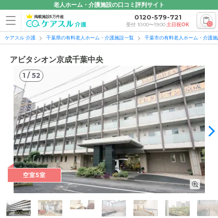
老人ホーム・介護施設の口コミ評判サイト
0120-579-721
掲載施設5万件超
0
受付 10:00〜19:00
土日祝OK
ケアスル 介護
千葉県の有料老人ホーム・介護施設一覧
千葉市の有料老人ホーム・介護施
アビタシオン京成千葉中央
1
/
52
1
/
52
空室5室