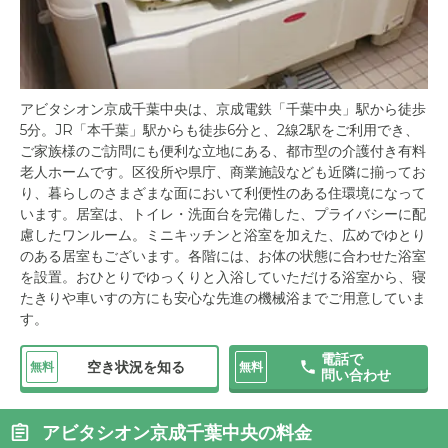
アビタシオン京成千葉中央は、京成電鉄「千葉中央」駅から徒歩
5分。JR「本千葉」駅からも徒歩6分と、2線2駅をご利用でき、
ご家族様のご訪問にも便利な立地にある、都市型の介護付き有料
老人ホームです。区役所や県庁、商業施設なども近隣に揃ってお
り、暮らしのさまざまな面において利便性のある住環境になって
います。居室は、トイレ・洗面台を完備した、プライバシーに配
慮したワンルーム。ミニキッチンと浴室を加えた、広めでゆとり
のある居室もございます。各階には、お体の状態に合わせた浴室
を設置。おひとりでゆっくりと入浴していただける浴室から、寝
たきりや車いすの方にも安心な先進の機械浴までご用意していま
す。
電話で
空き状況を知る
無料
無料
問い合わせ
アビタシオン京成千葉中央の料金