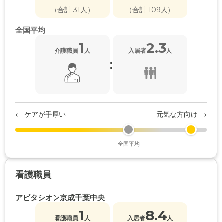
（合計 31人）
（合計 109人）
全国平均
1
2.3
介護職員
人
入居者
人
:
← ケアが手厚い
元気な方向け →
全国平均
看護職員
アビタシオン京成千葉中央
1
8.4
看護職員
人
入居者
人