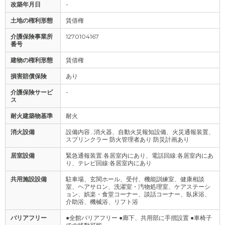
改築年月日
-
土地の権利形態
賃借権
介護保険事業所
1270104167
番号
建物の権利形態
賃借権
損害賠償保険
あり
介護保険サービ
-
ス
耐火建築物基準
耐火
消火設備
設備内容…消火器、自動火災報知設備、火災通報装置、
スプリンクラー 防火管理者あり 防災計画あり
居室設備
緊急通報装置:各居室内にあり、電話回線:各居室内にあ
り、テレビ回線:各居室内にあり
共用施設設備
駐車場、玄関ホール、受付、機能訓練室、健康相談
室、ヘアサロン、洗濯室・汚物処理室、ケアステーシ
ョン、娯楽・食堂コーナー、談話コーナー、臥床浴、
介助浴、機械浴、リフト浴
バリアフリー
●全館バリアフリー ●廊下、共用部に手摺設置 ●車椅子