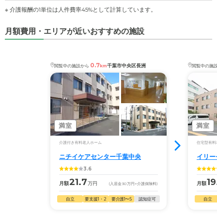
※ 介護報酬の1単位は人件費率45%として計算しています。
月額費用・エリアが近いおすすめの施設
0.7
千葉市中央区長洲
閲覧中の施設から
km
閲覧中の施
満室
満室
介護付き有料老人ホーム
住宅型有料
ニチイケアセンター千葉中央
イリー
3.6
21.7
19
月額
万円
月額
(入居金
30
万円
+介護保険料)
自立
要支援1・2
要介護1〜5
認知症可
自立