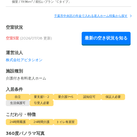
2
個室 / 19.98m
/ 前払いプラン「Cタイプ」
千葉市中央区の年金で入れる老人ホーム特集から探す
空室状況
最新の空き状況を知る
空室5室
(2026/07/08 更新)
運営法人
株式会社アビタシオン
施設種別
介護付き有料老人ホーム
入居条件
自立
要支援1・2
要介護1〜5
認知症可
保証人必要
生活保護可
引受人必要
こだわり・特徴
24時間看護
24時間介護
トイレ有居室
360度パノラマ写真