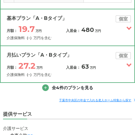
基本プラン「A・Bタイプ」
個室
19.7
480
月額：
入居金：
万円
万円
介護保険料
（-）
万円を含む
その他費用
月額費用
入居金
補足情報
月払いプラン「A・Bタイプ」
個室
27.2
63
月額：
入居金：
万円
万円
19.7
月額費用
?
万円
介護保険料
（-）
万円を含む
3
その他費用
家賃
全4件のプランを見る
月額費用
入居金
万円
補足情報
6.2
管理費
?
千葉市中央区の年金で入れる老人ホーム特集から探す
万円
27.2
月額費用
?
万円
提供サービス
10.5
食費
?
万円
10.5
家賃
万円
0
介護サービス
水道・光熱費
万円