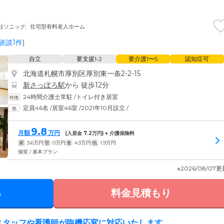
社ソニック
住宅型有料老人ホーム
験談1件
)
自立
要支援1•2
要介護1〜5
認知症可
北海道札幌市厚別区厚別東一条2-2-15
新さっぽろ駅
から 徒歩12分
24時間介護士常駐
/
トイレ付き居室
定員46名
/
居室46室
/
2021年10月設立
/
9.8
月額
万円
(入居金
7.2
万円) + 介護保険料
家
3.6
万円
管
0
万円
食
4.3
万円
他
1.9
万円
個室 / 基本プラン
※2026/08/07
る
料金見積もり
護スタッフや看護師が臨機応変に対応いたします