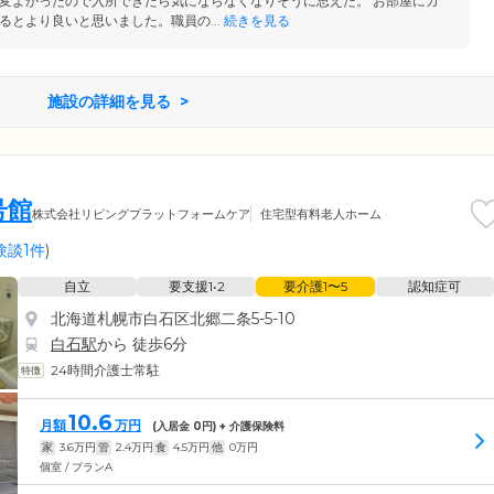
変よかったので入所できたら気にならなくなりそうに思えた。 お部屋にカ
るとより良いと思いました。職員の...
続きを見る
施設の詳細を見る
号館
株式会社リビングプラットフォームケア
住宅型有料老人ホーム
験談1件
)
自立
要支援1•2
要介護1〜5
認知症可
北海道札幌市白石区北郷二条5-5-10
白石駅
から 徒歩6分
24時間介護士常駐
10.6
月額
万円
(入居金
0
円) + 介護保険料
家
3.6
万円
管
2.4
万円
食
4.5
万円
他
0
万円
個室 / プランA