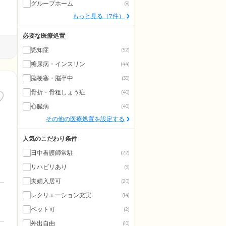
グループホーム
(8)
もっと見る（7件）
必要な医療処置
認知症
(52)
糖尿病・インスリン
(44)
脳梗塞・脳卒中
(39)
骨折・骨粗しょう症
(40)
心臓病
(40)
その他の医療処置を設定する
人気のこだわり条件
日中看護師常駐
(22)
リハビリあり
(9)
夫婦入居可
(20)
レクリエーション充実
(14)
ペット可
(2)
外出自由
(10)