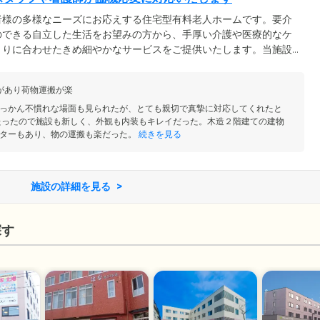
者様の多様なニーズにお応えする住宅型有料老人ホームです。要介
のできる自立した生活をお望みの方から、手厚い介護や医療的なケ
とりに合わせたきめ細やかなサービスをご提供いたします。当施設
事業所と訪問介護事業所を併設しており、介護スタッフや看護師は
機応変な対応が可能です。ケアプランに基づき、通い・訪問看護・訪問
があり荷物運搬が楽
介護ケアをご提供いたします。また通院が困難な方には、提携する
ただけます。
っかん不慣れな場面も見られたが、とても親切で真摯に対応してくれたと
たったので施設も新しく、外観も内装もキレイだった。木造２階建ての建物
ターもあり、物の運搬も楽だった。
続きを見る
施設の詳細を見る
探す