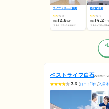
ライフドリーム藤美
虹の家北郷
3.2
3.4
12.6
14.2
月額
万円
月額
万円
(入居金7万円+介護保険料)
(入居金16万円+介護
札
ベストライフ白石
株式会社ベ
3.6
(
口コミ11件
/
入居体