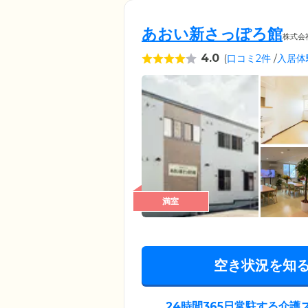
あおい新さっぽろ館
株式会
4.0
(
口コミ2件
/
入居体
満室
空き状況を知
24時間365日常駐する介