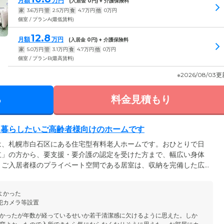
月額
万円
(入居金
0
円) + 介護保険料
家
3.6
万円
管
2.5
万円
食
4.7
万円
他
0
万円
個室 / プランA(最低賃料)
12.8
月額
万円
(入居金
0
円) + 介護保険料
家
5.0
万円
管
3.1
万円
食
4.7
万円
他
0
万円
個室 / プランB(最高賃料)
※2026/08/03
る
料金見積もり
と暮らしたいご高齢者様向けのホームです
は、札幌市白石区にある住宅型有料老人ホームです。おひとりで日
立」の方から、要支援・要介護の認定を受けた方まで、幅広い身体
。ご入居者様のプライベート空間である居室は、収納を完備した広
ドや机などの家具を配置しても十分な余裕がある明るいお部屋で、
また、経済的な負担を少しでも軽減できるよう、高額な入居金は不
よかった
金もリーズナブルに設定していますので、費用面でお悩みの方もぜ
犯カメラ等設置
かったが年数が経っているせいか若干清潔感に欠けるように思えた。しか