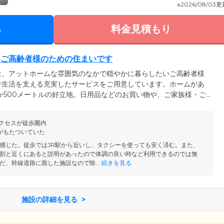
※2026/08/03
る
料金見積もり
いご高齢者様のための住まいです
は、アットホームな雰囲気のなかで穏やかに暮らしたいご高齢者様
常生活を支える充実したサービスをご用意しています。ホームがあ
か500メートルの好立地。日用品などのお買い物や、ご家族様・ご
環境が魅力です。そんな環境のもとでよりイキイキとお過ごしいた
イベート空間である居室は、十分な広さの個室をご用意しました。
アクセスが徒歩圏内
入居者様の目を気にすることなくゆったりとおくつろぎください。
がもたついていた
感じた。徒歩ではJR駅から近いし、タクシーを使っても安く済む。また、
割と近くにあると説明があったので体調の良い時など利用できるのでは無
だ、幹線道路に面した施設なので除...
続きを見る
施設の詳細を見る