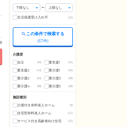
〜
生活保護受け入れ可
(20)
この条件で検索する
(
67
件)
更新
介護度
自立
要支援1
(30)
(34)
要支援2
要介護1
(43)
(60)
要介護2
要介護3
(59)
(58)
要介護4
要介護5
(58)
(58)
施設種別
介護付き有料老人ホーム
(9)
住宅型有料老人ホーム
(22)
サービス付き高齢者向け住宅
(25)