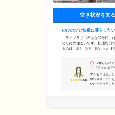
空き状況を知
のびのびと快適に暮らした
「ライブラリ白石はな弐号館」
のための住まいです。快適な日
るのは、JR「白石」駅からわず
友人様のご来訪にとても便利な
だけるよう、ご入居者様のプラ
JR駅からの
ご自分だけの空間で、ほかのご
玄関での対応
アクセスは良いと
銀行やスーパーも
3.0
いかと思った。た