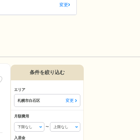
変更
条件を絞り込む
エリア
変更
札幌市白石区
月額費用
〜
入居金