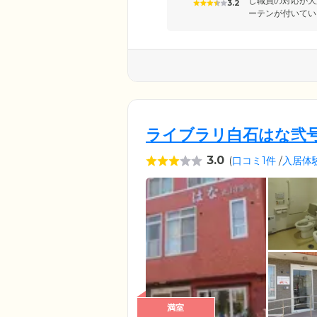
し職員の対応が大
3.2
ーテンが付いてい
ライブラリ白石はな弐
3.0
(
口コミ1件
/
入居体
満室