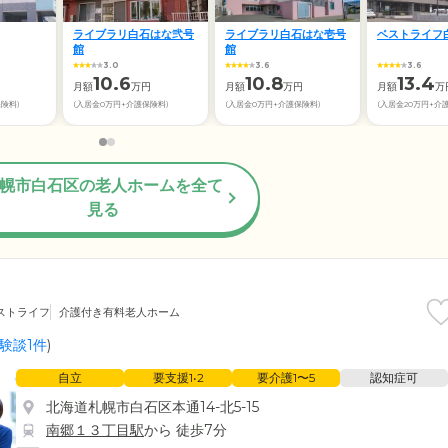
ライブラリ白石はな弐号
ライブラリ白石はな壱号
ベストライフ
館
館
3.0
3.6
3.6
10.6
10.8
13.4
月額
万円
月額
万円
月額
万
保険料)
(入居金0万円+介護保険料)
(入居金0万円+介護保険料)
(入居金20万円+介
幌市白石区の老人ホームを全て
見る
ストライフ
介護付き有料老人ホーム
験談1件
)
自立
要支援1•2
要介護1〜5
認知症可
北海道札幌市白石区本通14-北5-15
南郷１３丁目駅
から 徒歩7分