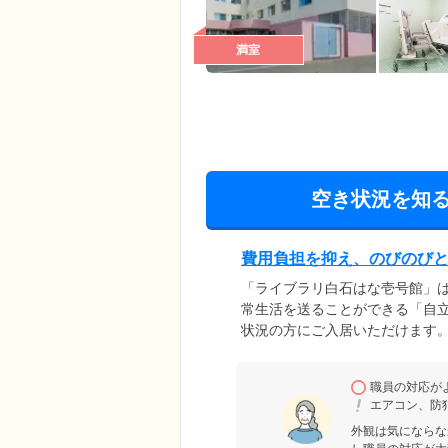
満室
空き状況を知
費用負担を抑え、のびのび
「ライブラリ白石はな壱号館」
常生活を送ることができる「自
状況の方にご入居いただけます
い個室をご用意しました。ベッ
のびのびとお過ごしください。
職員の対応が
要としています。月々の利用料
エアコン、防
ひ一度ご相談ください。
外観は気にならな