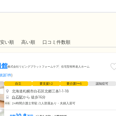
安い順
高い順
口コミ件数順
号館
株式会社リビングプラットフォームケア
住宅型有料老人ホーム
験談1件
)
自立
要支援1•2
要介護1〜5
認知症可
北海道札幌市白石区北郷三条1-1-18
白石駅
から 徒歩16分
24時間介護士常駐
/
2人部屋あり・夫婦入居可
10.8