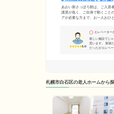
あおい新さっぽろ館は、ご入居
護度が低く、ご自身で動くこと
アが必要な方まで、お一人おひ
には看護小規模多機能居宅介護
24時間体制で365日常駐。臨
エレベーター
介護など、ご入居者様に必要な
医療機関の訪問診療をご利用い
新しい施設でじゃ
思います。 新築
5.0
だったがエレベー
札幌市白石区の老人ホームから