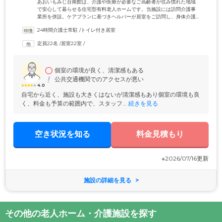
あおいもみじ台南館は、介護や医療が必要なご高齢者が住み慣れた地域
で安心して暮らせる住宅型有料老人ホームです。当施設には訪問介護事
業所を併設。ケアプランに基づきヘルパーが居室をご訪問し、身体介護
や家事支援をご提供いたします。また系列の訪問看護ステーションもご
24時間介護士常駐
 /
トイレ付き居室
利用が可能です。医療処置やリハビリなど、ご入居者様の心身の状態に
合わせたケアを訪問看護師にお任せください。当施設は、明るく活気あ
定員22名
 /
居室22室
 /
る施設づくりを目指すとともに、ご入居者様の立場になったサービス提
供を心がけています。スタッフは「目配り・気配り・思いやり」をモッ
トーに、ご入居者様の小さな変化も見逃さないよう努めてまいります。
個室の環境が良く、清潔感もある
公共交通機関でのアクセスが悪い
4.0
自宅から近く、施設も大きくはないが清潔感もあり個室の環境も良
く、料金も予算の範囲内で、スタッフ...
 続きを見る
空き状況を知る
料金見積もり
※2026/07/16更新
施設の詳細を見る
その他の老人ホーム・介護施設を探す