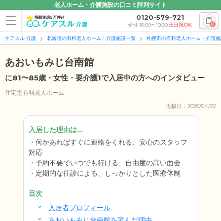
老人ホーム・介護施設の口コミ評判サイト
0120-579-721
掲載施設5万件超
0
受付 10:00〜19:00
土日祝OK
ケアスル 介護
北海道の有料老人ホーム・介護施設一覧
札幌市の有料老人ホーム・介護施
あおいもみじ台南館
に81〜85歳・女性・要介護1で入居中の方へのインタビュー
住宅型有料老人ホーム
投稿日：2026/04/22
入居した理由は...
何かあればすぐに連絡をくれる、安心のスタッフ
対応
予約不要でいつでも行ける、自由度の高い面会
定期的な往診による、しっかりとした医療体制
目次
入居者プロフィール
あおいもみじ台南館を選んだ理由