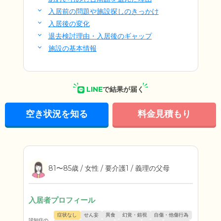
入居前の問題や施設探しのきっかけ
入居後の変化
退去検討理由・入居後のギャップ
施設の基本情報
LINE
で結果が届く
空き状況を知る
料金見積もり
81〜85歳 / 女性 / 要介護1 / 義理の父母
入居者プロフィール
症状なし
せん妄
異食
幻覚・錯視
自傷・他傷行為
認知症の