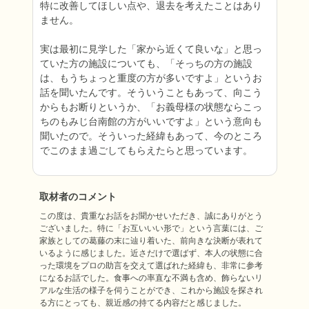
特に改善してほしい点や、退去を考えたことはあり
ません。

実は最初に見学した「家から近くて良いな」と思っ
ていた方の施設についても、「そっちの方の施設
は、もうちょっと重度の方が多いですよ」というお
話を聞いたんです。そういうこともあって、向こう
からもお断りというか、「お義母様の状態ならこっ
ちのもみじ台南館の方がいいですよ」という意向も
聞いたので。そういった経緯もあって、今のところ
でこのまま過ごしてもらえたらと思っています。
取材者のコメント
この度は、貴重なお話をお聞かせいただき、誠にありがとう
ございました。特に「お互いいい形で」という言葉には、ご
家族としての葛藤の末に辿り着いた、前向きな決断が表れて
いるように感じました。近さだけで選ばず、本人の状態に合
った環境をプロの助言を交えて選ばれた経緯も、非常に参考
になるお話でした。食事への率直な不満も含め、飾らないリ
アルな生活の様子を伺うことができ、これから施設を探され
る方にとっても、親近感の持てる内容だと感じました。