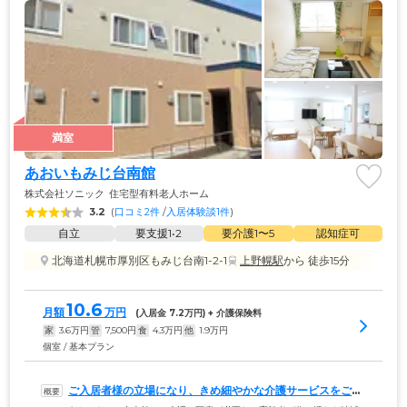
満室
あおいもみじ台南館
株式会社ソニック
住宅型有料老人ホーム
3.2
(
口コミ2件
 /
入居体験談1件
)
自立
要支援1•2
要介護1〜5
認知症可
北海道札幌市厚別区もみじ台南1-2-1
上野幌駅
から 徒歩15分
10.6
月額
万円
(入居金 
7.2
万円) + 介護保険料
家
3.6
万円
管
7,500
円
食
4.3
万円
他
1.9
万円
個室 / 基本プラン
ご入居者様の立場になり、きめ細やかな介護サービスをご提
供いたします