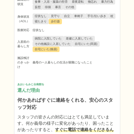
食事・入浴・服薬の拒否
昼夜逆転
物忘れ
暴力行為
状況
妄想
徘徊
暴言
その他
症状なし
見守り
自立
車椅子
手引/伝い歩き
杖
身体状況
（ADL）
寝たきり
歩行器
医療対応
症状なし
病院に入院していた
老健に入居していた
入居前の
その他施設に入居していた
自宅にいた(同居)
暮らし方
自宅にいた(独居)
施設検討
のきっか
義母の一人暮らしの生活が困難になったこと
け
あおいもみじ台南館を
選んだ理由
何かあればすぐに連絡をくれる、安心のスタ
ッフ対応
スタッフの皆さんの対応にはとても満足していま
す。何か義母の様子に変化があったり、困ったこと
があったりすると、
すぐに電話で連絡をくださるん