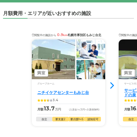
月額費用・エリアが近いおすすめの施設
0.9
札幌市厚別区もみじ台北
閲覧中の施設から
km
閲覧中の施
満室
満室
グループホーム
サービス付
サービ
ニチイケアセンターもみじ台
ドの泉
3.4
13.7
16
月額
万円
月額
(入居金
14
万円
+介護保険料)
自立
要支援2
要介護1〜5
認知症可
自立