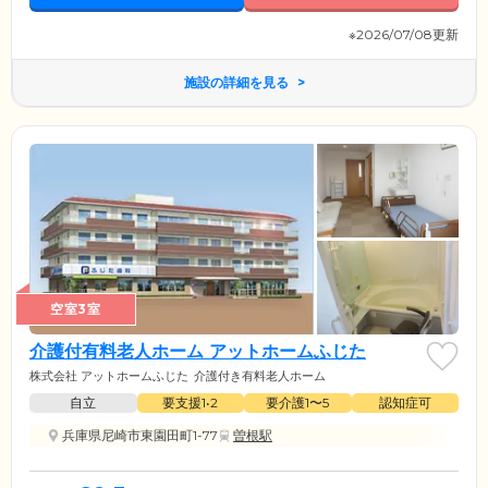
※2026/07/08更新
施設の詳細を見る
空室3室
介護付有料老人ホーム アットホームふじた
株式会社 アットホームふじた
介護付き有料老人ホーム
自立
要支援1•2
要介護1〜5
認知症可
兵庫県尼崎市東園田町1-77
曽根駅