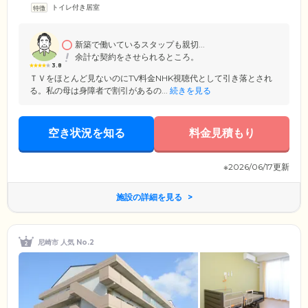
トイレ付き居室
定を受けている方。当施設ホームに在籍する介護スタッフにより提供さ
れる手厚い介護ケアを、定額で受けていただけることが特徴です。さら
に当ホームでは法律で定められた基準を満たす職員数を配置しており、
ご入居者様へきめ細やかなサービスをご提供しております。どうぞゆっ
新築で働いているスタップも親切...
たりとくつろいでお過ごしください。
余計な契約をさせられるところ。
3.8
ＴＶをほとんど見ないのにTV料金NHK視聴代として引き落とされ
る。私の母は身障者で割引があるの...
続きを見る
空き状況を知る
料金見積もり
※2026/06/17更新
施設の詳細を見る
尼崎市 人気 No.2