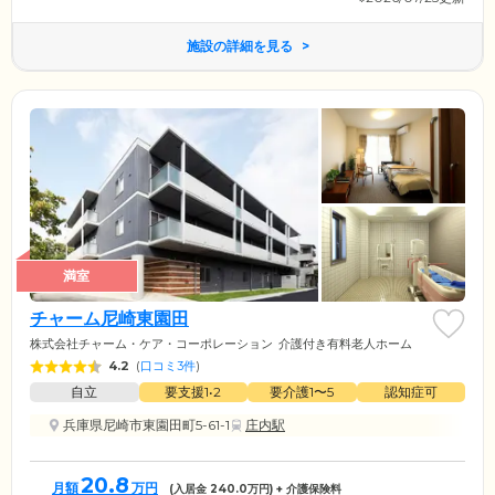
施設の詳細を見る
満室
チャーム尼崎東園田
株式会社チャーム・ケア・コーポレーション
介護付き有料老人ホーム
4.2
(
口コミ3件
)
自立
要支援1•2
要介護1〜5
認知症可
兵庫県尼崎市東園田町5-61-1
庄内駅
20.8
月額
万円
(入居金
240.0
万円) + 介護保険料