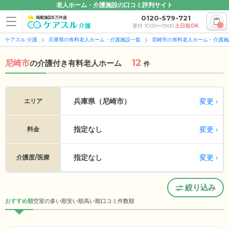
老人ホーム・介護施設の口コミ評判サイト
0120-579-721
掲載施設5万件超
0
受付 10:00〜19:00
土日祝OK
ケアスル 介護
兵庫県の有料老人ホーム・介護施設一覧
尼崎市の有料老人ホーム・介護施
12
尼崎市
の
介護付き有料老人ホーム
件
変更
兵庫県（尼崎市）
エリア
指定なし
変更
料金
指定なし
変更
介護度/医療
絞り込み
おすすめ順
空室の多い順
安い順
高い順
口コミ件数順