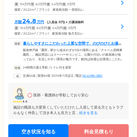
家
9.4
万円
管
6.0
万円
食
5.4
万円
他
0
万円
2
個室 / 20.22m
/ プラン2 家賃相当額 一部前払い
24.8
月額
万円
(入居金
0
円) + 介護保険料
家
13.4
万円
管
6.0
万円
食
5.4
万円
他
0
万円
2
個室 / 20.22m
/ プラン1 家賃相当額 毎月支払い
暮らしやすさにこだわった上質な空間で、のびのびとお過ご
しください
阪急神戸線「園田」駅から徒歩わずか5分の場所にある「チャーム尼崎東
園田」。施設周辺にはスーパーやコンビニ、公園や川沿いの散策路が揃
っており、生活しやすい環境が魅力です。館内は快適な住環境にこだわ
りました。ホテルのロビーのようなエントランスには大きなソファを設
24時間介護士常駐
/
トイレ付き居室
置。ご家族様との面会場所としてご利用いただけます。また、フロント
にはスタッフが常駐。郵便物・宅配物の受け取りや来客時の取次など、
定員64名
/
居室64室
/
2014年11月設立
/
電話
06-6498-0881
フロントサービスもご用意しています。そのほか、コーヒーや紅茶が楽
しめる喫茶コーナーや、日当たり抜群の中庭、幅広い身体状況に対応し
た浴室を設置。上質な空間のなか、のびのびと快適な暮らしをお楽しみ
ください。
医師・看護師が常駐しており安心
5.0
施設の職員も大変良くしていただけたし入居して居る方ともトラブ
ルもなく仲良して頂き本人も良方と言...
続きを見る
空き状況を知る
料金見積もり