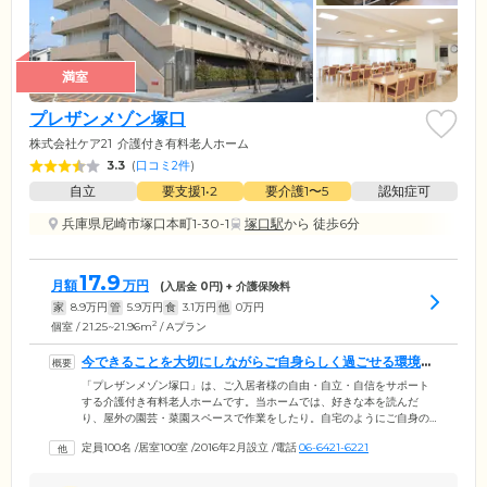
満室
プレザンメゾン塚口
株式会社ケア21
介護付き有料老人ホーム
3.3
(
口コミ2件
)
自立
要支援1•2
要介護1〜5
認知症可
兵庫県尼崎市塚口本町1-30-1
塚口駅
から 徒歩6分
17.9
月額
万円
(入居金
0
円) + 介護保険料
家
8.9
万円
管
5.9
万円
食
3.1
万円
他
0
万円
2
個室 / 21.25~21.96m
/ Aプラン
今できることを大切にしながらご自身らしく過ごせる環境で
す
「プレザンメゾン塚口」は、ご入居者様の自由・自立・自信をサポート
する介護付き有料老人ホームです。当ホームでは、好きな本を読んだ
り、屋外の園芸・菜園スペースで作業をしたり。自宅のようにご自身の
生活スタイルで1日の過ごし方を選べます。スタッフは、ご入居者様の
定員100名
/
居室100室
/
2016年2月設立
/
電話
06-6421-6221
「今できること」を大切にして、無理なく自立した生活を送れるように
サポート。「もう少し歩いてみたい」、「ひとりで着替えができるよう
になりたい」など、ご入居者様やご家族様と話し合い「暮らしの計画」