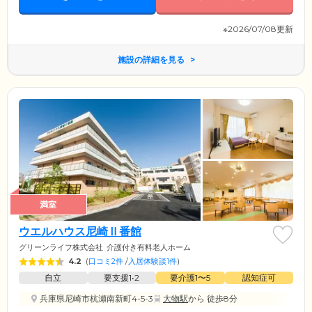
※2026/07/08更新
施設の詳細を見る
満室
ウエルハウス尼崎Ⅱ番館
グリーンライフ株式会社
介護付き有料老人ホーム
4.2
(
口コミ2件
/
入居体験談1件
)
自立
要支援1•2
要介護1〜5
認知症可
兵庫県尼崎市杭瀬南新町4-5-3
大物駅
から 徒歩8分