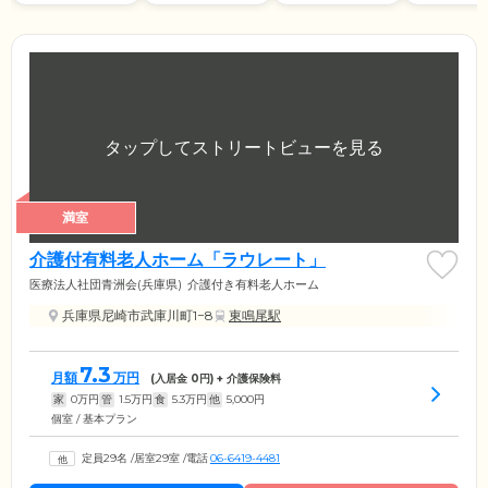
満室
介護付有料老人ホーム「ラウレート」
医療法人社団青洲会(兵庫県)
介護付き有料老人ホーム
兵庫県尼崎市武庫川町1−8
東鳴尾駅
7.3
月額
万円
(入居金
0
円) + 介護保険料
家
0
万円
管
1.5
万円
食
5.3
万円
他
5,000
円
個室 / 基本プラン
定員29名
/
居室29室
/
電話
06-6419-4481