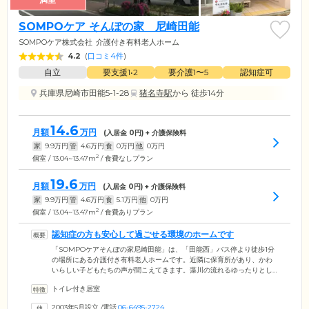
SOMPOケア そんぽの家 尼崎田能
SOMPOケア株式会社
介護付き有料老人ホーム
4.2
(
口コミ4件
)
自立
要支援1•2
要介護1〜5
認知症可
兵庫県尼崎市田能5-1-28
猪名寺駅
から 徒歩14分
14.6
月額
万円
(入居金
0
円) + 介護保険料
家
9.9
万円
管
4.6
万円
食
0
万円
他
0
万円
2
個室 / 13.04~13.47m
/ 食費なしプラン
19.6
月額
万円
(入居金
0
円) + 介護保険料
家
9.9
万円
管
4.6
万円
食
5.1
万円
他
0
万円
2
個室 / 13.04~13.47m
/ 食費ありプラン
認知症の方も安心して過ごせる環境のホームです
「SOMPOケアそんぽの家尼崎田能」は、「田能西」バス停より徒歩1分
の場所にある介護付き有料老人ホームです。近隣に保育所があり、かわ
いらしい子どもたちの声が聞こえてきます。藻川の流れるゆったりとし
た環境で、地域の方と交流をしながら暮らしていただけます。専門技術
トイレ付き居室
を身につけたスタッフが24時間体制で常駐。ご入居者様の生活を見守り
ます。また、介護士・看護師・ケアマネージャーなど、チームを組んで
2003年5月設立
/
電話
06-6495-2724