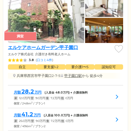
満室
エルケアホームガーデン甲子園口
エルケア株式会社
介護付き有料老人ホーム
3.8
(
口コミ4件
)
自立
要支援1•2
要介護1〜5
認知症可
兵庫県西宮市甲子園口2-7-5
甲子園口駅
から 徒歩4分
28.2
月額
万円
(入居金
48.0
万円) + 介護保険料
家
12.0
万円
管
9.0
万円
食
7.2
万円
他
0
万円
2
個室 / 24.8m
/ プラン1
41.2
月額
万円
(入居金
100.0
万円) + 介護保険料
家
25.0
万円
管
9.0
万円
食
7.2
万円
他
0
万円
2
個室 / 49.6m
/ プラン2