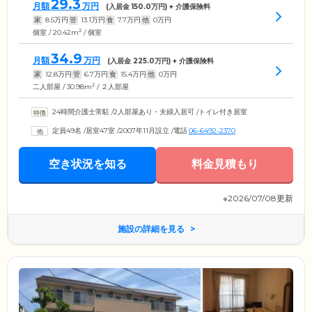
29.3
月額
万円
(入居金
150.0
万円) + 介護保険料
家
8.5
万円
管
13.1
万円
食
7.7
万円
他
0
万円
2
個室 / 20.42m
/ 個室
34.9
月額
万円
(入居金
225.0
万円) + 介護保険料
家
12.8
万円
管
6.7
万円
食
15.4
万円
他
0
万円
2
二人部屋 / 30.98m
/ ２人部屋
24時間介護士常駐
/
2人部屋あり・夫婦入居可
/
トイレ付き居室
定員49名
/
居室47室
/
2007年11月設立
/
電話
06-6492-2370
空き状況を知る
料金見積もり
※2026/07/08更新
施設の詳細を見る