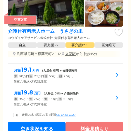
空室2室
介護付有料老人ホーム うさぎの里
コウダイケアサービス株式会社
介護付き有料老人ホーム
自立
要支援1•2
要介護1〜5
認知症可
兵庫県尼崎市稲葉元町2-1-12
立花駅
から 徒歩13分
19.1
月額
万円
(入居金
0
円) + 介護保険料
家
8.8
万円
管
2.5
万円
食
5.3
万円
他
2.5
万円
個室 / 月払い方式(北部屋)
19.8
月額
万円
(入居金
0
円) + 介護保険料
家
9.5
万円
管
2.5
万円
食
5.3
万円
他
2.5
万円
個室 / 月払い方式(南部屋)
定員29名
/
居室29室
/
電話
06-6430-6527
空き状況を知る
料金見積もり