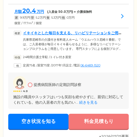
20.4
月額
万円
(入居金
50.0
万円) + 介護保険料
家
9.9
万円
管
5.2
万円
食
5.3
万円
他
0
万円
2
個室 / 17.7m
/ 個室
イキイキとした毎日を支える、リハビリテーションをご用意
しています
兵庫県尼崎市の介護付き有料老人ホーム「ウエルハウス尼崎Ⅱ番館」で
は、ご入居者様が毎日イキイキ暮らせるように、多様なリハビリテーシ
ョンプログラムをご用意しています。 専門スタッフによる個別プログラ
ムでは、ご入居者様の体調やペースに合わせて実施回数や時間を調整し
24時間介護士常駐
/
トイレ付き居室
ていますので、無理なくリハビリを継続できます。また、昼食前には理
学療法士・作業療法士・言語聴覚士監修の「尼崎健康体操」を実施。ご
定員75名
/
居室75室
/
2017年1月設立
/
電話
06-6489-1520
入居者様の身体機能維持・向上に役立ちます。そのほかにも口腔機能維
持に役立つ「パタカラ体操」や指を動かす「グーチョキパー体操」な
ど、楽しみながら取り組める体操を生活の中に取り入れています。
提携病院医師の定期訪問診察
4.0
施設の職員やスッタフはいつも笑顔を絶やさずに、親切に対応して
くれている。他の入居者の方も気のい...
続きを見る
空き状況を知る
料金見積もり
※2026/07/25更新