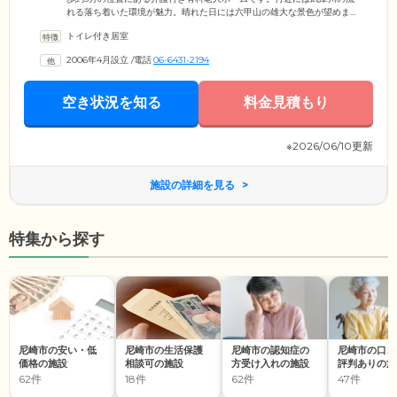
れる落ち着いた環境が魅力。晴れた日には六甲山の雄大な景色が望めま
す。ご入居者様お一人おひとりに必要な介護サービスを行う「カスタム
トイレ付き居室
メイドケア」をご提供。ご入居者様の尊厳を大切にしながら、スタッフ
はチームで連携してケアを実施いたします。施設内は日当たりもよく、
2006年4月設立
/
電話
06-6431-2194
リビングは明るい自然光が差し込む、居心地のよい空間です。アットホ
ームな雰囲気のなか、お食事を召し上がったり、レクリエーションやイ
ベントなどをお楽しみください。
空き状況を知る
料金見積もり
※2026/06/10更新
施設の詳細を見る
特集から探す
尼崎市の安い・低
尼崎市の生活保護
尼崎市の認知症の
尼崎市の口コ
価格の施設
相談可の施設
方受け入れの施設
評判ありの施
62件
18件
62件
47件