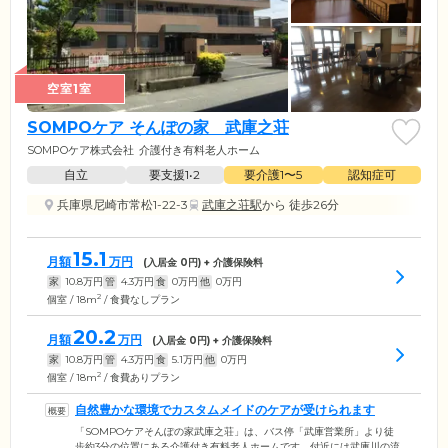
空室1室
SOMPOケア そんぽの家 武庫之荘
SOMPOケア株式会社
介護付き有料老人ホーム
自立
要支援1•2
要介護1〜5
認知症可
兵庫県尼崎市常松1-22-3
武庫之荘駅
から 徒歩26分
15.1
月額
万円
(入居金
0
円) + 介護保険料
家
10.8
万円
管
4.3
万円
食
0
万円
他
0
万円
2
個室 / 18m
/ 食費なしプラン
20.2
月額
万円
(入居金
0
円) + 介護保険料
家
10.8
万円
管
4.3
万円
食
5.1
万円
他
0
万円
2
個室 / 18m
/ 食費ありプラン
自然豊かな環境でカスタムメイドのケアが受けられます
「SOMPOケアそんぽの家武庫之荘」は、バス停「武庫営業所」より徒
歩約3分の位置にある介護付き有料老人ホームです。付近には武庫川の流