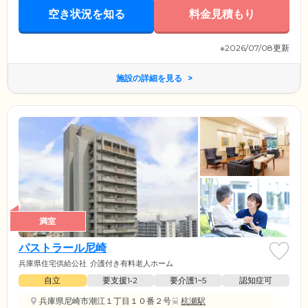
空き状況を知る
料金見積もり
※2026/07/08更新
施設の詳細を見る
満室
パストラール尼崎
兵庫県住宅供給公社
介護付き有料老人ホーム
自立
要支援1•2
要介護1~5
認知症可
兵庫県尼崎市潮江１丁目１０番２号
杭瀬駅