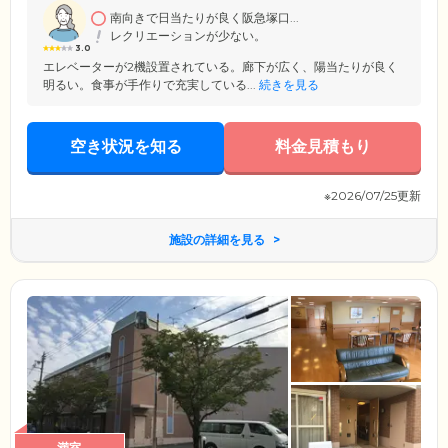
を作成。介護・看護・医療の連携によりご希望を叶えられるように努め
南向きで日当たりが良く阪急塚口...
ていきます。
レクリエーションが少ない。
3.0
エレベーターが2機設置されている。廊下が広く、陽当たりが良く
明るい。食事が手作りで充実している...
続きを見る
空き状況を知る
料金見積もり
※2026/07/25更新
施設の詳細を見る
満室