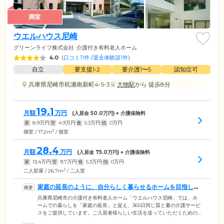
満室
ウエルハウス尼崎
グリーンライフ株式会社
介護付き有料老人ホーム
4.0
(
口コミ11件
/
退去体験談1件
)
自立
要支援1•2
要介護1〜5
認知症可
兵庫県尼崎市杭瀬南新町4-5-3
大物駅
から 徒歩8分
19.1
月額
万円
(入居金
50.0
万円) + 介護保険料
家
8.9
万円
管
4.9
万円
食
5.3
万円
他
0
万円
2
個室 / 17.2m
/ 個室
28.4
月額
万円
(入居金
75.0
万円) + 介護保険料
家
13.4
万円
管
9.7
万円
食
5.3
万円
他
0
万円
2
二人部屋 / 26.7m
/ 二人室
家庭の延長のように、自分らしく暮らせるホームを目指して
います
兵庫県尼崎市の介護付き有料老人ホーム「ウエルハウス尼崎」では、ホ
ームでの暮らしを「家庭の延長」と捉え、365日同じ質と量の介護サービ
スをご提供しています。ご入居者様らしい生活を送っていただくための
最善の方法を常に意識しながら介護に取り組んでいます。ご入居者様の