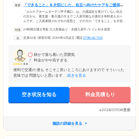
「できること」を大切にした、自立へ向けたケアをご提供し
ます
「エルケアホームガーデン甲子園口」は、介護認定を受けていない自立
の方から、要支援・要介護の方までご入居可能な介護付き有料老人ホー
ムです。ご入居者様それぞれの意思と、その方の「できること」を大切
に、可能な限り自立へ向けたケアを提供しています。居室は浴室、トイ
24時間介護士常駐
/
2人部屋あり・夫婦入居可
/
トイレ付き居室
レなどの安全面に配慮した、機能的な設計です。24時間対応可能なナー
スコールも設置しているため、プライベートな時間も安心してお過ごし
定員42名
/
居室30室
/
2004年4月設立
/
電話
0798-65-7515
ください。ご入居者様の小さな体調の変化も見逃さないよう、毎日のバ
イタルチェックも欠かしません。さらに近隣の医療機関とも提携し、お
一人おひとりの健康状態に合わせて心身のサポートを行っています。
静かで落ち着いた雰囲気
料金がやや高すぎる
3.6
便利で交通の 便も そこそこ良いところにありますので そういった
意味では 問題ないと思います ...
続きを見る
空き状況を知る
料金見積もり
※2026/07/08更新
施設の詳細を見る