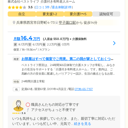
株式会社ベストライフ
介護付き有料老人ホーム
3.5
(
口コミ3件
/
退去体験談1件
)
自立
要支援1•2
要介護1〜5
認知症可
兵庫県西宮市日野町4-73
甲子園口駅
から 徒歩14分
16.4
月額
万円
(入居金
550.0
万円) + 介護保険料
家
8.1
万円
管
6.1
万円
食
2.2
万円
他
0
万円
2
個室 / 18~19.36m
/ Aプラン
お部屋はすべて個室でご用意。第二の我が家としておくつろ
ぎください
ベストライフ西宮は、24時間365日体制で介護スタッフが常駐し、みなさ
まの生活をサポートする「介護付き有料老人ホーム」です。館内は、ご
高齢の方の安全面に配慮したバリアフリー設計。生活の拠点となるお部
屋は、おひとりでのんびり過ごせる個室をご用意しました。各お部屋に
24時間介護士常駐
は車いす対応のトイレを備えており、ご自分のペースでご使用いただけ
ます。日々の元気の源となるお食事は、栄養バランスのよいおいしいメ
定員61名
/
居室61室
/
2011年4月設立
/
電話
0798-65-7157
ニューを1日3食ご提供。ほかのご入居者様との会話に花を咲かせなが
ら、和やかなひとときをお過ごしください。お食事は、カロリー制限の
ある方のための減塩食、嚥下困難な方のための刻み・ソフト食などにも
対応可能です。
職員さんたちの対応が丁寧です
アクセスがちょっと不便です
3.6
いつも気持ちよく挨拶していただき、また、親切丁寧に対応いただ
いています。いつも忙しい中、元気で...
続きを見る