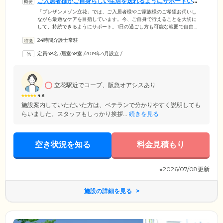
ご入居者様がご自身らしい生活を送れるようにサポートいた
します
「プレザンメゾン立花」では、ご入居者様やご家族様のご希望お伺いし
ながら最適なケアを目指しています。今、ご自身で行えることを大切に
して、持続できるようにサポート。1日の過ごし方も可能な範囲で自由で
す。日常に彩りを加える多彩なアクティビティもご用意。季節ごとに行
24時間介護士常駐
う年間行事や、ご入居者同士で協力して進める共同作業、趣味などを活
かせるものなど、お気軽にご参加ください。経験豊かな介護スタッフに
定員48名
/
居室48室
/
2019年4月設立
/
よる日常のケアはもちろん、看護師と医師が連携し、医療ケアも充実し
ています。ご入居者様お一人おひとりに合った毎日を安心してお過ごし
ください。
立花駅近でコープ、阪急オアシスあり
4.6
施設案内していただいた方は、ベテランで分かりやすく説明しても
らいました。スタッフもしっかり挨拶...
続きを見る
空き状況を知る
料金見積もり
※2026/07/08更新
施設の詳細を見る