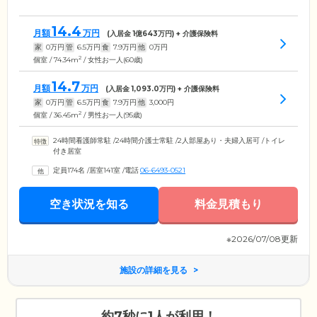
14.4
月額
万円
(入居金
1
億
643
万円) + 介護保険料
家
0
万円
管
6.5
万円
食
7.9
万円
他
0
万円
2
個室 / 74.34m
/ 女性お一人(60歳)
14.7
月額
万円
(入居金
1,093.0
万円) + 介護保険料
家
0
万円
管
6.5
万円
食
7.9
万円
他
3,000
円
2
個室 / 36.45m
/ 男性お一人(95歳)
24時間看護師常駐
/
24時間介護士常駐
/
2人部屋あり・夫婦入居可
/
トイレ
付き居室
定員174名
/
居室141室
/
電話
06-6493-0521
空き状況を知る
料金見積もり
※2026/07/08更新
施設の詳細を見る
約7秒に1人が利用！