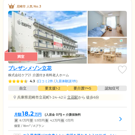
尼崎市 人気 No.3
満室
プレザンメゾン立花
株式会社ケア21
介護付き有料老人ホーム
4.3
(
口コミ2件
/
入居体験談1件
)
自立
要支援1•2
要介護1〜5
認知症可
兵庫県尼崎市立花町1-24-42
立花駅
から 徒歩6分
18.2
月額
万円
(入居金
0
円) + 介護保険料
家
8.1
万円
管
5.9
万円
食
4.2
万円
他
0
万円
2
個室 / 18m
/ Aプラン