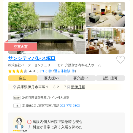
空室8室
サンシティパレス塚口
株式会社ハーフ・センチュリー・モア
介護付き有料老人ホーム
4.0
(
口コミ1件
/
退去体験談1件
)
自立
要支援1•2
要介護1~5
認知症可
兵庫県伊丹市車塚１－３２－７
新伊丹駅
24時間看護師常駐
/
トイレ付き居室
定員882名
/
居室713室
/
電話
072-773-7800
施設内個人医院で緊急時も安心
料金が非常に高く入居を諦めた
4.0