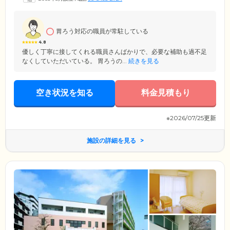
ご入居者様お一人おひとりに合ったケアをご提供。介護度の高い方はも
ちろんのこと、認知症の方も安心して生活できるよう、スタッフ間で密
に情報共有しながら支援いたします。
胃ろう対応の職員が常駐している
4.8
優しく丁寧に接してくれる職員さんばかりで、必要な補助も過不足
なくしていただいている。 胃ろうの...
続きを見る
空き状況を知る
料金見積もり
※2026/07/25更新
施設の詳細を見る