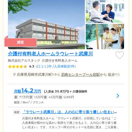
満室
介護付有料老人ホームラウレート武庫川
株式会社アルスタック
介護付き有料老人ホーム
4.3
(
口コミ2件
/
入居体験談1件
)
兵庫県尼崎市武庫川町1-9
尼崎センタープール前駅
から 徒歩7分
14.2
月額
万円
(入居金
30.8
万円) + 介護保険料
家
7.7
万円
管
1.5
万円
食
4.5
万円
他
5,000
円
2
個室 / 18m
/ プランA
「ラウレート武庫川」は、人の心に寄り添う優しい住まいを
目指しております
介護付き有料老人ホーム「ラウレート武庫川」が目指しているのは「ご
入居者様が穏やかな温かい気持ちで過ごせるよう、人の心に寄り添う優
しい住まい」です。スタッフ一同そのモットーを念頭に置き、ご入居者
様のサポートとケアをしております。ご入居対象は要支援、要介護の認