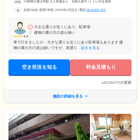
24時間介護士常駐
/
2人部屋あり・夫婦入居可
/
トイレ付き居室
これまでの生活やお一人おひとりの個性を尊重し、ご自身のペースで過
ごせるようサポート。食事・入浴・排泄などの身体介助が必要な方はも
定員146名
/
居室138室
/
2004年4月設立
/
電話
06-6489-1501
ちろん、認知症の方にも適切に対応できる体制を整えています。介護ス
タッフは24時間常駐しており、昼間だけでなく夜間も巡回を実施。安否
確認や体位変換なども行いますので安心してお休みください。
大きな通りが近くにあり、駐車場...
建物の裏の方の道が細い
4.4
車で行きましたが、大きな通りも近くにあり駐車場もあります 建
物の裏の方の道は細いですが、表通り...
続きを見る
空き状況を知る
料金見積もり
※2026/07/25更新
施設の詳細を見る