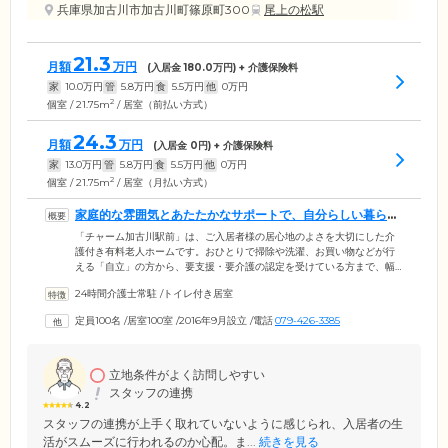
兵庫県加古川市加古川町篠原町300
尾上の松駅
21.3
月額
万円
(入居金
180.0
万円) + 介護保険料
家
10.0
万円
管
5.8
万円
食
5.5
万円
他
0
万円
2
個室 / 21.75m
/ 居室（前払い方式）
24.3
月額
万円
(入居金
0
円) + 介護保険料
家
13.0
万円
管
5.8
万円
食
5.5
万円
他
0
万円
2
個室 / 21.75m
/ 居室（月払い方式）
家庭的な雰囲気とあたたかなサポートで、自分らしい暮らし
を支援します
「チャーム加古川駅前」は、ご入居者様の居心地のよさを大切にした介
護付き有料老人ホームです。おひとりで掃除や洗濯、お買い物などが行
える「自立」の方から、要支援・要介護の認定を受けている方まで、幅
広い身体状況の方にご入居いただけます。館内には経験豊富なスタッフ
24時間介護士常駐
/
トイレ付き居室
が24時間常駐。あたたかく家庭的な雰囲気の中で「自分らしい暮らし」
を送っていただけるよう、介護・看護の両面からサポートいたします。
定員100名
/
居室100室
/
2016年9月設立
/
電話
079-426-3385
ホームがあるのは、JR神戸線「加古川」駅から徒歩5分の場所。周囲には
市役所・図書館・郵便局のほか大型商業施設が揃った、生活に便利な立
地が魅力です。
立地条件がよく訪問しやすい
スタッフの連携
4.2
スタッフの連携が上手く取れていないように感じられ、入居者の生
活がスムーズに行われるのか心配。ま...
続きを見る