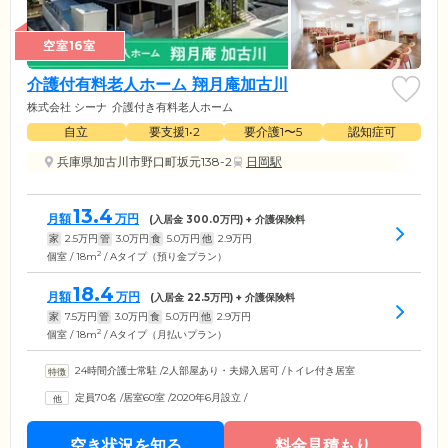
空室16室
介護付有料老人ホーム 翔月庵加古川
株式会社 シーナ
介護付き有料老人ホーム
自立
要支援1•2
要介護1〜5
認知症可
兵庫県加古川市野口町坂元138-2
日岡駅
13.4
月額
万円
(入居金
300.0
万円) + 介護保険料
家
2.5
万円
管
3.0
万円
食
5.0
万円
他
2.9
万円
2
個室 / 18m
/ Aタイプ（預り金プラン）
18.4
月額
万円
(入居金
22.5
万円) + 介護保険料
家
7.5
万円
管
3.0
万円
食
5.0
万円
他
2.9
万円
2
個室 / 18m
/ Aタイプ（月払いプラン）
24時間介護士常駐
/
2人部屋あり・夫婦入居可
/
トイレ付き居室
定員70名
/
居室60室
/
2020年6月設立
/
空き状況を知る
料金見積もり