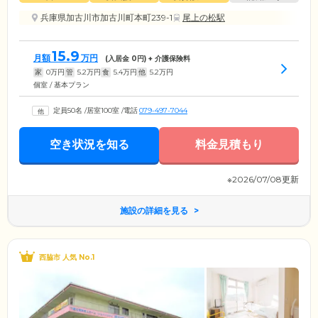
兵庫県加古川市加古川町本町239-1
尾上の松駅
15.9
月額
万円
(入居金
0
円) + 介護保険料
家
0
万円
管
5.2
万円
食
5.4
万円
他
5.2
万円
個室 / 基本プラン
定員50名
/
居室100室
/
電話
079-497-7044
空き状況を知る
料金見積もり
※2026/07/08更新
施設の詳細を見る
西脇市 人気 No.1