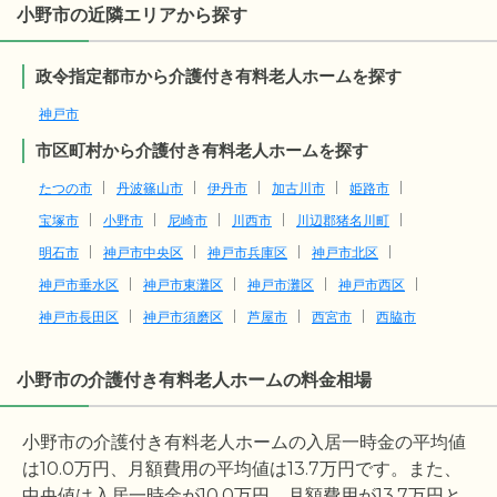
小野市の近隣エリアから探す
政令指定都市から介護付き有料老人ホームを探す
神戸市
市区町村から介護付き有料老人ホームを探す
たつの市
丹波篠山市
伊丹市
加古川市
姫路市
宝塚市
小野市
尼崎市
川西市
川辺郡猪名川町
明石市
神戸市中央区
神戸市兵庫区
神戸市北区
神戸市垂水区
神戸市東灘区
神戸市灘区
神戸市西区
神戸市長田区
神戸市須磨区
芦屋市
西宮市
西脇市
小野市の介護付き有料老人ホームの料金相場
小野市の介護付き有料老人ホームの入居一時金の平均値
は
10.0
万円、月額費用の平均値は
13.7
万円です。また、
中央値は入居一時金が
10.0
万円、月額費用が
13.7
万円と