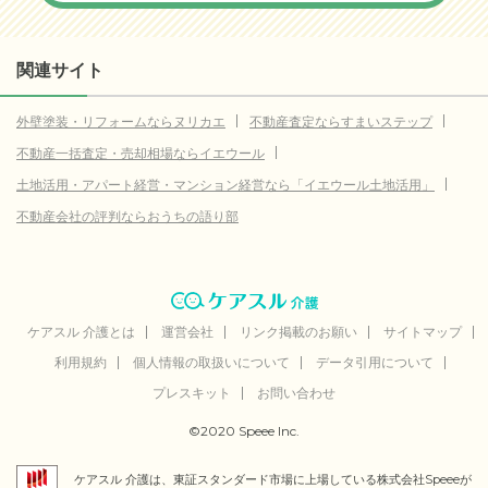
洲本市
データなし
相生市
データなし
関連サイト
豊岡市
データなし
外壁塗装・リフォームならヌリカエ
不動産査定ならすまいステップ
赤穂市
データなし
不動産一括査定・売却相場ならイエウール
西脇市
データなし
土地活用・アパート経営・マンション経営なら「イエウール土地活用」
三木市
データなし
不動産会社の評判ならおうちの語り部
高砂市
データなし
三田市
データなし
加西市
データなし
ケアスル 介護とは
運営会社
リンク掲載のお願い
サイトマップ
利用規約
個人情報の取扱いについて
データ引用について
丹波篠山市
データなし
プレスキット
お問い合わせ
養父市
データなし
©2020 Speee Inc.
丹波市
データなし
ケアスル 介護は、東証スタンダード市場に上場している株式会社Speeeが
南あわじ市
データなし