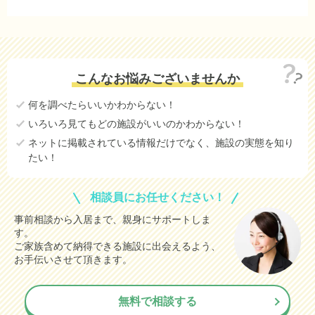
252.3
宝塚市
万円
2.9
姫路市
万円
1.3
川西市
万円
こんなお悩みございませんか
246.7
神戸市長田区
(参考値)
万円
何を調べたらいいかわからない！
3,046.9
神戸市中央区
(参考値)
万円
いろいろ見てもどの施設がいいのかわからない！
56.0
神戸市西区
(参考値)
万円
ネットに掲載されている情報だけでなく、施設の実態を知り
たい！
1,087.1
芦屋市
(参考値)
万円
200.0
伊丹市
(参考値)
万円
相談員にお任せください！
435.0
加古川市
(参考値)
万円
事前相談から入居まで、親身にサポートしま
す。
365.0
たつの市
(参考値)
万円
ご家族含めて納得できる施設に出会えるよう、
1,500.0
川辺郡猪名川町
お手伝いさせて頂きます。
(参考値)
万円
神戸市兵庫区
データなし
無料で相談する
神戸市北区
データなし