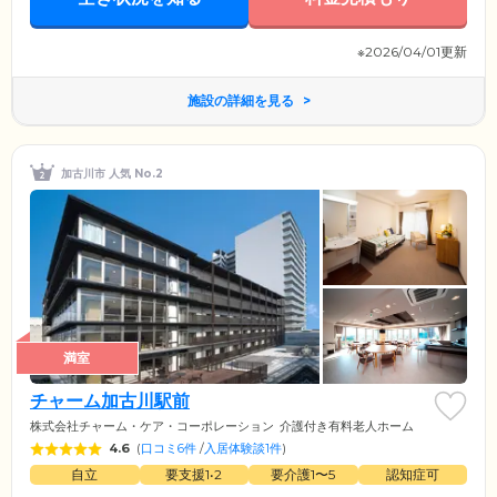
※2026/04/01更新
施設の詳細を見る
加古川市 人気 No.2
満室
チャーム加古川駅前
株式会社チャーム・ケア・コーポレーション
介護付き有料老人ホーム
4.6
(
口コミ6件
/
入居体験談1件
)
自立
要支援1•2
要介護1〜5
認知症可