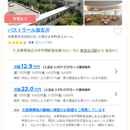
空室あり
パストラール加古川
兵庫県住宅供給公社
介護付き有料老人ホーム
3.8
(
口コミ7件
)
兵庫県加古川市平岡町新在家1224－16
東加古川駅
から 徒歩8分
12.9
月額
万円
(入居金
2,057.0
万円) + 介護保険料
家
0
万円
管
7.0
万円
食
5.6
万円
他
3,000
円
個室 / 前払い方式(一人入居73~75歳・要介護認定を受けている方の場合)
22.0
月額
万円
(入居金
2,591.0
万円) + 介護保険料
家
0
万円
管
10.6
万円
食
11.1
万円
他
3,000
円
個室 / 前払い方式(二人入居73~75歳・要介護認定を受けている方の場合)
大規模構造の建物に個室のお部屋をご用意しています
パストラール加古川は、兵庫県加古川市平岡町新在家にある介護付き有
料老人ホームです。周辺には加古川総合芝生広場をはじめとした公園が
多く、のんびり暮らしていただける環境が整っています。4棟から成る建
物は、7階建てを中心とした大規模な構造です。自立のご入居者様用の一