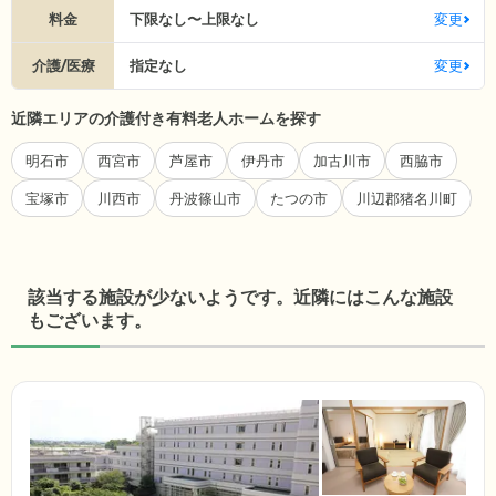
料金
下限なし〜上限なし
変更
介護/医療
指定なし
変更
近隣エリアの介護付き有料老人ホームを探す
明石市
西宮市
芦屋市
伊丹市
加古川市
西脇市
宝塚市
川西市
丹波篠山市
たつの市
川辺郡猪名川町
該当する施設が少ないようです。近隣にはこんな施設
もございます。