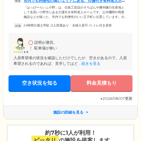
市内でも利便性の高いエリアにある、介護付き有料老人ホー
ムです。
「はっぴーらいふ小野」は、伝統工芸品のそろばんや播州鎌の生産地と
して名高い小野市にある介護付き有料老人ホームです。公共機関や商業
施設などが揃った、市内でも利便性のいい王子町に位置しています。大
池や権現池にもほど近く、穏やかな自然環境にも恵まれた立地です。当
24時間介護士常駐
/
2人部屋あり・夫婦入居可
/
トイレ付き居室
施設は、60歳以上で介護保険の要支援・要介護認定を受けた方にご入居
いただけます。居室は、トイレや洗面台が付いた個室をご用意してお
り、エアコンやベッドも標準装備。プライバシーの守られた空間で、快
適な新生活をスタートしていただけます。経験豊富な入居アドバイザー
説明が適切。
がきめ細やかにサポートいたしますので、お気軽にご相談ください。
駐車場が狭い
2.6
入居希望者の状況を確認しただけでしたが、空きがあるので、入居
希望されるのであれば、見学してはど...
続きを見る
空き状況を知る
料金見積もり
※2026/08/07更新
施設の詳細を見る
約7秒に1人が利用！
ピッタリ
の施設を提案します