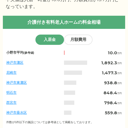
なっています。
介護付き有料老人ホームの料金相場
入居金
月額費用
兵
10.0
小野市平均
(参考値)
万円
庫
県
1,892.3
神戸市灘区
万円
の
入
1,477.3
尼崎市
万円
居
金
938.8
神戸市東灘区
万円
相
場
848.4
明石市
万円
（市
区
798.4
西宮市
万円
町
村
559.8
神戸市垂水区
万円
別）
352.5
神戸市須磨区
件数が5件以下の施設については参考値として掲載をしております。
万円