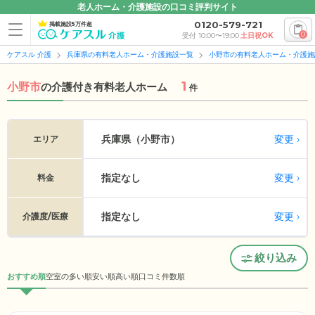
老人ホーム・介護施設の口コミ評判サイト
0120-579-721
掲載施設5万件超
0
受付 10:00〜19:00
土日祝OK
ケアスル 介護
兵庫県の有料老人ホーム・介護施設一覧
小野市の有料老人ホーム・介護施
1
小野市
の
介護付き有料老人ホーム
件
変更
兵庫県（小野市）
エリア
指定なし
変更
料金
指定なし
変更
介護度/医療
絞り込み
おすすめ順
空室の多い順
安い順
高い順
口コミ件数順