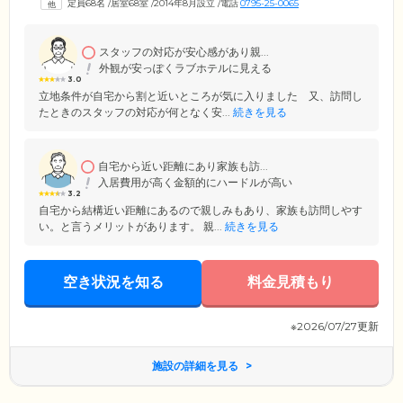
定員68名
/
居室68室
/
2014年8月設立
/
電話
0795-25-0065
スタッフの対応が安心感があり親...
外観が安っぽくラブホテルに見える
3.0
立地条件が自宅から割と近いところが気に入りました 又、訪問し
たときのスタッフの対応が何となく安...
続きを見る
自宅から近い距離にあり家族も訪...
入居費用が高く金額的にハードルが高い
3.2
自宅から結構近い距離にあるので親しみもあり、家族も訪問しやす
い。と言うメリットがあります。 親...
続きを見る
空き状況を知る
料金見積もり
※2026/07/27更新
施設の詳細を見る