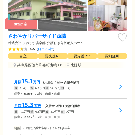
空室1室
さわやかリバーサイド西脇
株式会社 さわやか倶楽部
介護付き有料老人ホーム
3.4
(
口コミ3件
)
自立
要支援1•2
要介護1〜5
認知症可
兵庫県西脇市和布町出嶋168-2
比延駅
15.1
月額
万円
(入居金
0
円) + 介護保険料
家
3.8
万円
管
6.3
万円
食
5.0
万円
他
0
万円
2
個室 / 18.38m
/ 2階 南側・東側
15.3
月額
万円
(入居金
0
円) + 介護保険料
家
4.0
万円
管
6.3
万円
食
5.0
万円
他
0
万円
2
個室 / 18.38m
/ 3階 南側・東側
24時間介護士常駐
/
トイレ付き居室