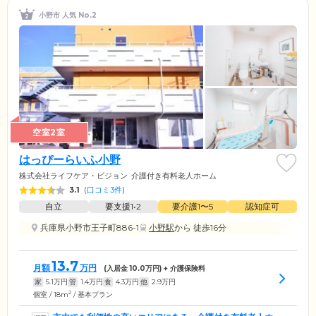
小野市 人気 No.2
空室2室
はっぴーらいふ小野
株式会社ライフケア・ビジョン
介護付き有料老人ホーム
3.1
(
口コミ3件
)
自立
要支援1•2
要介護1〜5
認知症可
兵庫県小野市王子町886-1
小野駅
から 徒歩16分
13.7
月額
万円
(入居金
10.0
万円) + 介護保険料
家
5.1
万円
管
1.4
万円
食
4.3
万円
他
2.9
万円
2
個室 / 18m
/ 基本プラン