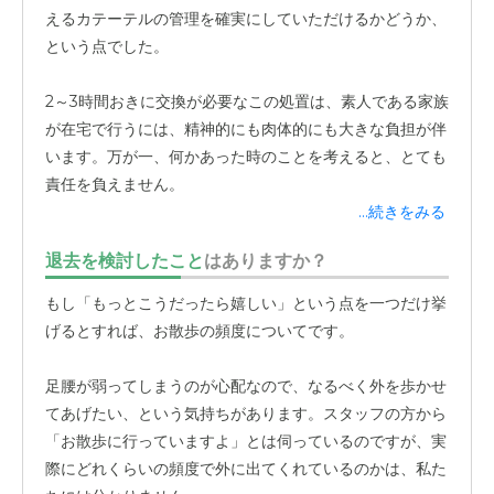
えるカテーテルの管理を確実にしていただけるかどうか、
という点でした。
2～3時間おきに交換が必要なこの処置は、素人である家族
が在宅で行うには、精神的にも肉体的にも大きな負担が伴
います。万が一、何かあった時のことを考えると、とても
責任を負えません。
...続きをみる
見学の際に、この医療対応について詳しく説明を受け、
退去を検討したこと
はありますか？
24時間体制で看護スタッフの方が常駐し、適切に管理し
ていただけることを確認しました。
専門的な知識と技術を
もし「もっとこうだったら嬉しい」という点を一つだけ挙
持ったプロの方々に、父の生命に直結するケアを安心して
げるとすれば、お散歩の頻度についてです。
お任せできること。これが、この施設に決めた最大の理由
です。
足腰が弱ってしまうのが心配なので、なるべく外を歩かせ
てあげたい、という気持ちがあります。スタッフの方から
自宅での介護では、この安心感は決して得られなかったと
「お散歩に行っていますよ」とは伺っているのですが、実
思います。
家族が安心して眠れる夜があること、日中も仕
際にどれくらいの頻度で外に出てくれているのかは、私た
事や自分の生活に集中できること。
それは、父が安全な環