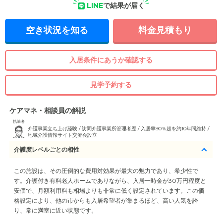
LINE
で結果が届く
空き状況を知る
料金見積もり
入居条件にあうか確認する
見学予約する
ケアマネ・相談員の解説
執筆者
介護事業立ち上げ経験 / 訪問介護事業所管理者歴 / 入居率90％超を約10年間維持 /
地域介護情報サイト交流会設立
介護度レベルごとの相性
この施設は、その圧倒的な費用対効果が最大の魅力であり、希少性で
す。介護付き有料老人ホームでありながら、入居一時金が30万円程度と
安価で、月額利用料も相場よりも非常に低く設定されています。この価
格設定により、他の市からも入居希望者が集まるほど、高い人気を誇
り、常に満室に近い状態です。