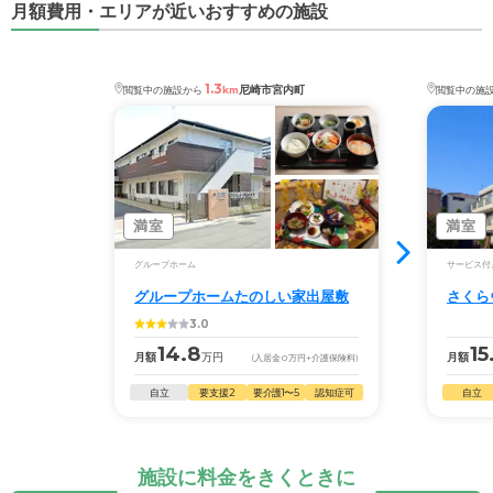
月額費用・エリアが近いおすすめの施設
1.3
尼崎市宮内町
閲覧中の施設から
km
閲覧中の施
満室
満室
グループホーム
サービス付
グループホームたのしい家出屋敷
さくら
3.0
14.8
15
月額
万円
月額
(入居金
0
万円
+介護保険料)
自立
要支援2
要介護1〜5
認知症可
自立
施設に料金をきくときに