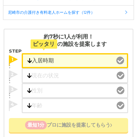
受付時間：10：00～19：00
尼崎市の介護付き有料老人ホームを探す（12件）
・全国10000件の介護施設情報を掲載
幅広い選択肢の中から、条件にあった施設を選ぶ
ことができます。
約7秒に1人が利用！
・こだわりの条件や医療体制から施設を探せる
ピッタリ
の施設を提案します
たとえば「カラオケ」「麻雀」が楽しめる施設、
STEP
「夫婦入居可」の施設、「看取り可」の施設など、
1
医療・看護体制から施設を探すこともできます。
2
3
4
最短1分
プロに施設を提案してもらう