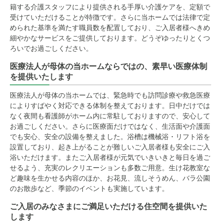
籍する介護スタッフにより提供される手厚い介護ケアを、定額で
受けていただけることが特徴です。さらに当ホームでは法律で定
められた基準を満たす職員数を配置しており、ご入居者様へきめ
細やかなサービスをご提供しております。どうぞゆったりとくつ
ろいでお過ごしください。
医療法人が母体の当ホームならではの、素早い医療体制
を提供いたします
医療法人が母体の当ホームでは、緊急時でも訪問診療や救急医療
によりすばやく対応できる体制を整えております。日中だけでは
なく夜間も看護師がホーム内に常駐しておりますので、安心して
お過ごしください。さらに医療面だけではなく、生活面や介護面
でも安心、安全の設備を整えました。浴槽は機械浴・リフト浴を
設置しており、起き上がることが難しいご入居者様も安全にご入
浴いただけます。またご入居者様が元気でいきいきと毎日を過ご
せるよう、充実のレクリエーションも多数ご用意。生け花教室な
ど趣味を生かせる内容のほか、お花見、流しそうめん、バラ公園
のお散歩など、季節のイベントも実施しています。
ご入居のみなさまにご満足いただける住空間を提供いた
します