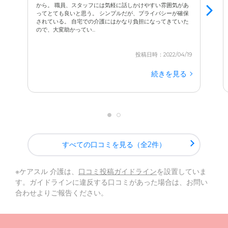
から。 職員、スタッフには気軽に話しかけやすい雰囲気があ
れます。
ってとても良いと思う。 シンプルだが、プライバシーが確保
されている。 自宅での介護にはかなり負担になってきていた
ので、大変助かってい...
ただ預かってお世話をするだけでなく、父の「今」を家族
に伝えようとしてくれるその姿勢に、スタッフの方々の温
投稿日時：2022/04/19
かさを感じます。事務的な報告だけではない、心のこもっ
続きを見る
た情報共有が、私たち家族の大きな支えになっています。
見学に訪れた時、まず「きれいな施設だな」と感じたのが
第一印象でした。建物も比較的新しく、館内は隅々まで清
掃が行き届いていて、とても清潔感がありました。父がこ
れから毎日を過ごす場所だからこそ、この清潔で気持ちの
良い環境は非常に魅力的でした。
すべての口コミを見る（全2件）
また、私たち家族が面会に行きやすいかどうかも、大切な
※ケアスル 介護は、
口コミ投稿ガイドライン
を設置していま
ポイントでした。私の家からは自転車で行ける距離で、気
す。ガイドラインに違反する口コミがあった場合は、お問い
軽に顔を見に行くことができます。もちろん車で訪れるこ
合わせよりご報告ください。
ともありますが、
駐車場が広くて「満車で停められない」
というストレスがないのも、地味に嬉しい点です。