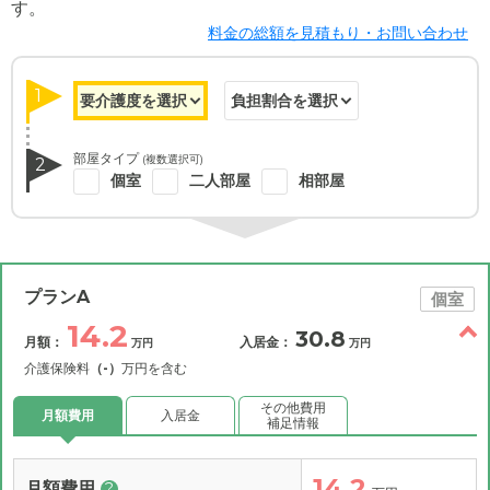
す。
料金の総額を見積もり・お問い合わせ
1
部屋タイプ
(複数選択可)
2
個室
二人部屋
相部屋
プランA
個室
14.2
30.8
月額：
入居金：
万円
万円
介護保険料
（-）
万円を含む
その他費用
月額費用
入居金
補足情報
14.2
月額費用
?