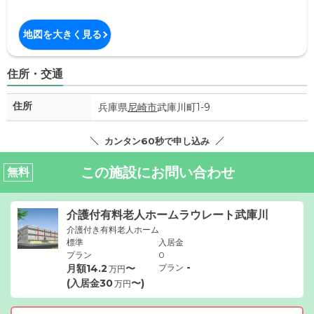
地図を大きく見る
住所・交通
住所
兵庫県
尼崎市
武庫川町1-9
カンタン60秒で申し込み
この施設にお問い合わせ
無料
介護付有料老人ホームラウレート武庫川
介護付き有料老人ホーム
標準
入居金
プラン
0
-
月額
14.2
〜
プラン
万円
(入居金
30
〜)
万円