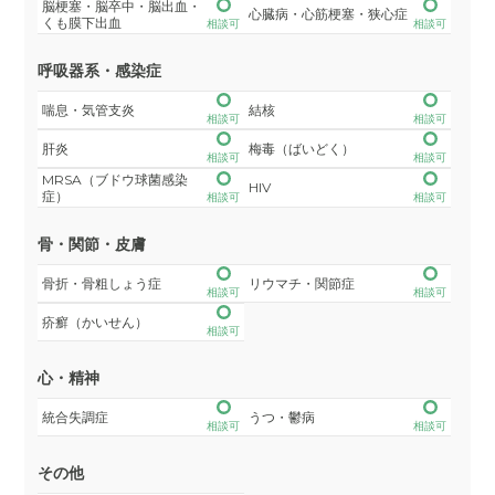
脳梗塞・脳卒中・脳出血・
心臓病・心筋梗塞・狭心症
くも膜下出血
相談可
相談可
呼吸器系・感染症
喘息・気管支炎
結核
相談可
相談可
肝炎
梅毒（ばいどく）
相談可
相談可
MRSA（ブドウ球菌感染
HIV
症）
相談可
相談可
骨・関節・皮膚
骨折・骨粗しょう症
リウマチ・関節症
相談可
相談可
疥癬（かいせん）
相談可
心・精神
統合失調症
うつ・鬱病
相談可
相談可
その他