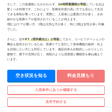
そして、この低価格にもかかわらず、
24時間看護師が常駐
している点は
驚くべき特徴です。これにより、医療依存度の高い方でも安心して生活
できる体制が整っています。実際に、入居者には重度の方が多く、きめ
細やかな医療ケアが提供されていることが伺えます。
1階にはケアが重い方、2階は元気な方が多く、特に2階は女性が多い印象
でした。
さらに、近年
PT（理学療法士）が常駐
しており、リハビリテーションの
機会も提供されているため、医療ケアと並行して身体機能の維持・向上
を目指したい方にも対応しています。施設自体も比較的しっかりとした
建物で、廊下や玄関が広く、病院のような清潔感と機能性を兼ね備えて
います。
空き状況を知る
料金見積もり
入居条件にあうか確認する
見学予約する