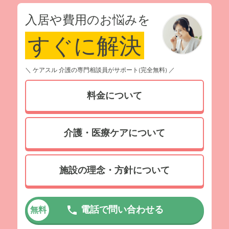
面会に行くことが家族の負担になってしまっては、どうし
入居や費用のお悩みを
ても足が遠のいてしまいます。いつでも、思い立った時に
すぐに解決
気軽に会いに行けるこの環境が、父と私たちの良好な関係
を保つ上で、とても重要な役割を果たしてくれていると感
じています。
＼ ケアスル 介護の専門相談員がサポート(完全無料) ／
料金について
介護・医療ケアについて
施設の理念・方針について
電話で問い合わせる
無料