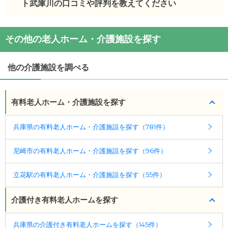
ト武庫川の口コミや評判を教えてください
(回答者: 施設担当者,回答日: 2024/03/06)
介護付有料老人ホームラウレート武庫川を見学した
その他の老人ホーム・介護施設を探す
方の口コミを確認できます。
介護付有料老人ホームラウレート武庫川
の
口コミ
他の介護施設を調べる
・
最寄り駅から徒歩10分と交通の便がよく、周りの
環境も良いから。
・
ＴＶをほとんど見ないのにTV料金NHK視聴代と
有料老人ホーム・介護施設を探す
して引き落とさ...
兵庫県の有料老人ホーム・介護施設を探す（781件）
施設の雰囲気
介護付有料老人ホームラウレート武庫川
のページで
尼崎市の有料老人ホーム・介護施設を探す（96件）
は、1枚の施設写真を見ることができます。
立花駅の有料老人ホーム・介護施設を探す（55件）
◎ケアスル 介護の3つの特徴
・経験豊富な入居相談員が完全無料で施設探しをサ
介護付き有料老人ホームを探す
ポート
入居相談：
0120-579-721
（無料）
兵庫県の介護付き有料老人ホームを探す（145件）