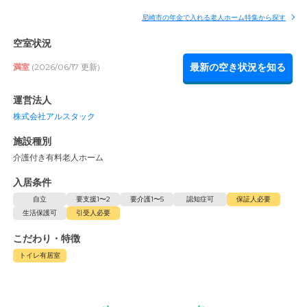
尼崎市の年金で入れる老人ホーム特集から探す
空室状況
最新の空き状況を知る
満室
(2026/06/17 更新)
運営法人
株式会社アルスタック
施設種別
介護付き有料老人ホーム
入居条件
自立
要支援1〜2
要介護1〜5
認知症可
保証人必要
生活保護可
引受人必要
こだわり・特徴
トイレ有居室