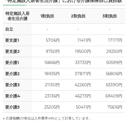
「特定施設入居者生活介護」における介護保険自己負担額
特定施設入居
1割負担
2割負担
3割負担
者生活介護
自立
-
-
-
要支援1
5706円
11411円
17117円
要支援2
9750円
19500円
29250円
要介護1
16866円
33733円
50599円
要介護2
18935円
37871円
56806円
要介護3
21130円
42260円
63390円
要介護4
23136円
46273円
69409円
要介護5
25205円
50411円
75616円
※ 介護報酬の1単位は人件費率45%として計算しています。