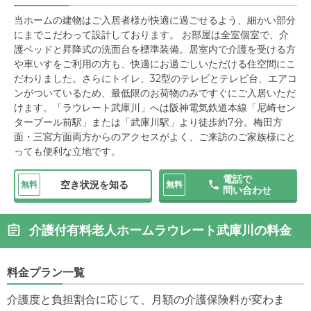
当ホームの建物はご入居者様が快適に過ごせるよう、細かい部分
にまでこだわって設計しております。 お部屋は全室個室で、介
護ベッドと昇降式の洗面台を標準装備。居室内で介護を受ける方
や車いすをご利用の方も、快適にお過ごしいただける住空間にこ
だわりました。さらにトイレ、32型のテレビとテレビ台、エアコ
ンがついているため、最低限のお荷物のみですぐにご入居いただ
けます。「ラウレート武庫川」へは阪神電気鉄道本線「尼崎セン
タープール前駅」または「武庫川駅」より徒歩約7分。梅田方
面・三宮方面両方からのアクセスがよく、ご来訪のご家族様にと
っても便利な立地です。
電話で
空き状況を知る
無料
無料
問い合わせ
介護付有料老人ホームラウレート武庫川の料金
料金プラン一覧
介護度と負担割合に応じて、月額の介護保険料が変わま