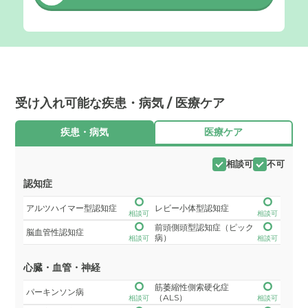
受け入れ可能な疾患・病気 / 医療ケア
疾患・病気
医療ケア
相談可
不可
認知症
アルツハイマー型認知症
レビー小体型認知症
相談可
相談可
前頭側頭型認知症（ピック
脳血管性認知症
病）
相談可
相談可
心臓・血管・神経
筋萎縮性側索硬化症
パーキンソン病
（ALS）
相談可
相談可