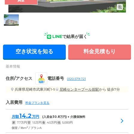
満室
外観: スタイリッシュなデザインのアパートタイプのホーム。
阪神本線「尼崎センタープール前」駅から近く便利です。
LINE
で結果が届く
空き状況を知る
料金見積もり
基本情報
住所/アクセス
電話番号
0120-579-721
地図
兵庫県尼崎市武庫川町1-9
尼崎センタープール前駅
から 徒歩7分
入居費用
料金プランを見る
14.2
月額
万円
(入居金
30.8
万円) + 介護保険料
家
7.7
万円
管
1.5
万円
食
4.5
万円
他
5,000
円
2
個室 / 18m
/ プランA