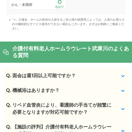
がん・末期癌
相談可
※「○」の場合、ホームの状況や入居するご本人様の状態等によっては、入居のお受け入
れや継続的なサービス提供ができない場合もございます。まずはお気軽にご相談くだ
さい。
介護付有料老人ホームラウレート武庫川のよくあ
る質問
Q.
面会は週1回以上可能ですか？
Q.
面会の回数に制限はありません。ただしお風呂の時
機械浴はありますか？
間はさけていただいたり、その日その日によって変
わってきます。
Q.
はい、可能です。
リベド血管炎により、看護師の手当てが頻繁に
水曜の午後は面会いただけません。
必要となりますが対応可能ですか？
(回答者: 施設担当者,回答日: 2024/03/06)
10時～11時と午後14時～16時半で面会可能です。
Q.
看護師さんに聞いてみる必要があります。
【施設の評判】介護付有料老人ホームラウレー
(回答者: 施設担当者,回答日: 2024/03/06)