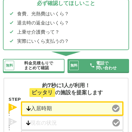
必ず確認してほしいこと
食費、光熱費はいくら？
退去時の返金はいくら？
上乗せ介護費って？
実際にいくら支払うの？
料金見積もりで
電話で
無料
無料
まとめて確認
問い合わせ
約7秒に1人が利用！
ピッタリ
の施設を提案します
STEP
1
2