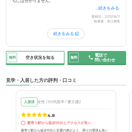
ちには分かりません。
境で適切なケアを受けられているという信頼があってこそ
...続きをみる
なのだと、今改めて感じています。父を施設に預けている
もちろん、スタッフの方々がお忙しい中で対応してくださ
取材日：2025/06/11
と、日々の様子が分からず不安になるのではないか、と思
執筆者：谷口美咲
っていることは重々承知しています。その上で、もし可能
っていました。しかし、こちらの施設では、そうした家族
なら、毎日30分でも外の空気を吸って歩く機会があれ
続きをみる
の不安を解消してくれる、とても温かい配慮があります。
ば、父にとって良い刺激になるのではないかな、と感じて
います。
一番嬉しかったのは、毎月送られてくる領収書に添えられ
電話で
た「お手紙」です。
そこには、その月に施設で行われたイ
空き状況を知る
無料
無料
問い合わせ
ベントの様子や、父がどのように過ごしていたかが書かれ
ており、写真まで付いているのです。レクリエーションを
楽しむ父の姿や、他の入居者さんと一緒に写る写真を見る
見学・入居した方の評判・口コミ
と、施設での暮らしぶりがありありと伝わってきて、本当
に安心します。
女性 / 90代前半 / 要介護2
入居済
もちろん、体調に変化があったり、何か気になることがあ
4.8
ったりした際には、すぐに電話で連絡をいただけます。こ
最寄り駅から徒歩10分とアクセスが良い
の迅速で密なコミュニケーションがあるおかげで、私たち
は離れていても、常に父の状況を把握できていると感じら
最寄り駅から徒歩10分と交通の便がよく、周りの環境も良い