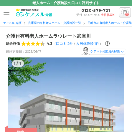
老人ホーム・介護施設の口コミ評判サイト
0120-579-721
掲載施設5万件超
0
受付 10:00〜19:00
土日祝OK
ケアスル 介護
兵庫県の有料老人ホーム・介護施設一覧
尼崎市の有料老人ホーム・介護施
介護付有料老人ホームラウレート武庫川
総合評価
4.3
（
口コミ
2
件
/
入居体験談
1
件
）
?
最終更新日：2026/06/17
ケアマネ相談員の解説
1
/
1
1
/
1