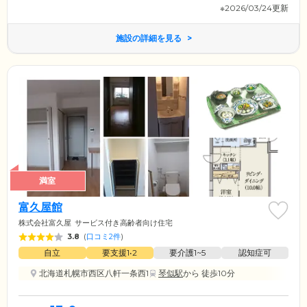
※2026/03/24更新
施設の詳細を見る
満室
富久屋館
株式会社富久屋
サービス付き高齢者向け住宅
3.8
(
口コミ2件
)
自立
要支援1•2
要介護1~5
認知症可
北海道札幌市西区八軒一条西1
琴似駅
から 徒歩10分