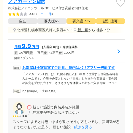
ノアガーデンB館
株式会社ノアコンツェル
サービス付き高齢者向け住宅
3.0
(
口コミ1件
)
自立
要支援1•2
要介護1〜5
認知症可
北海道札幌市西区八軒九条西4-5-15
新川駅
から 徒歩13分
9.9
月額
万円
(入居金
0
円) + 介護保険料
家
3.6
万円
管
1.1
万円
食
4.5
万円
他
7,000
円
個室 / プランA
お部屋は全室個室でご用意。館内はバリアフリー設計です
「ノアガーデンB館」は、札幌市西区八軒9条西に位置する住宅型有料老
人ホームです。介護を必要としない「自立」した方から要支援・要介護
の認定を受けた方まで、さまざまな身体状況の方がご入居可能。プライ
バシーの保たれた個室で、思いおもいに生活を送っていただけます。建
2人部屋あり・夫婦入居可
物内には完全バリアフリー設計を採用。段差をなくし各所に手すりを取
り付けているので、歩行に不安を抱えた方も安全な移動が可能です。ま
た、浴室には座ったままのご入浴が可能なチェア浴をご用意。車いすを
ご利用の方も、スタッフによるサポートのもとお体を清潔に保てます。
新しい施設で内装外装が綺麗
駐車場が充分な広さではない
3.0
スタッフによるとは思いますが良さそうな方もいるし、雰囲気が悪
そうな方もいたと思う。 新しい施設...
続きを見る