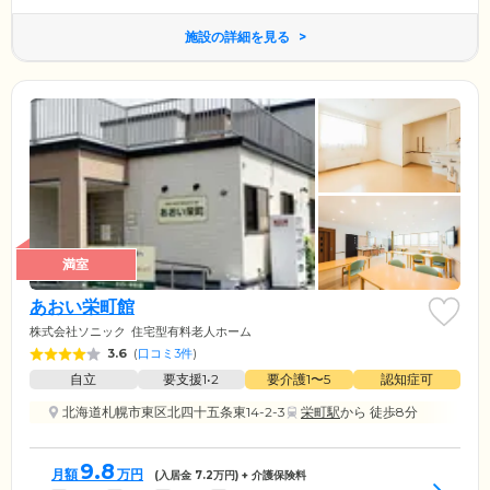
施設の詳細を見る
満室
あおい栄町館
株式会社ソニック
住宅型有料老人ホーム
3.6
(
口コミ3件
)
自立
要支援1•2
要介護1〜5
認知症可
北海道札幌市東区北四十五条東14-2-3
栄町駅
から 徒歩8分
9.8
月額
万円
(入居金
7.2
万円) + 介護保険料