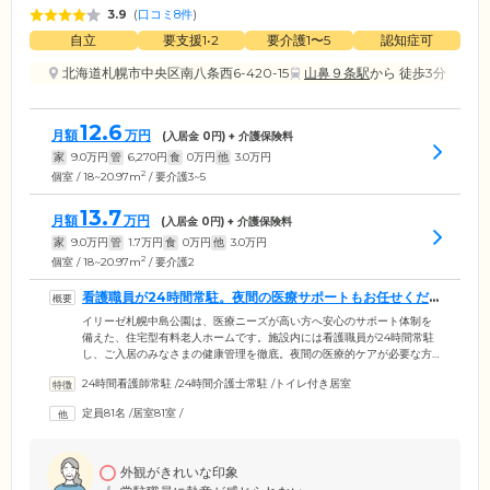
3.9
(
口コミ8件
)
自立
要支援1•2
要介護1〜5
認知症可
北海道札幌市中央区南八条西6-420-15
山鼻９条駅
から 徒歩3分
12.6
月額
万円
(入居金
0
円) + 介護保険料
家
9.0
万円
管
6,270
円
食
0
万円
他
3.0
万円
2
個室 / 18~20.97m
/ 要介護3~5
13.7
月額
万円
(入居金
0
円) + 介護保険料
家
9.0
万円
管
1.7
万円
食
0
万円
他
3.0
万円
2
個室 / 18~20.97m
/ 要介護2
看護職員が24時間常駐。夜間の医療サポートもお任せくだ
さい
イリーゼ札幌中島公園は、医療ニーズが高い方へ安心のサポート体制を
備えた、住宅型有料老人ホームです。施設内には看護職員が24時間常駐
し、ご入居のみなさまの健康管理を徹底。夜間の医療的ケアが必要な方
でも、安心してお任せいただける環境です。日々のバイタルチェックは
24時間看護師常駐
/
24時間介護士常駐
/
トイレ付き居室
もちろん、水分摂取の促しから服薬管理まで、責任をもってご対応。お
薬の飲み忘れや紛失が多い方には「お薬カレンダー」を活用するなど、
定員81名
/
居室81室
/
お一人おひとりの生活スタイルに合わせて適切なケアをご提案させてい
ただきます。また、糖尿病の方へのインスリン注射や褥瘡(床ずれ)のケア
なども安心してお任せください。
外観がきれいな印象