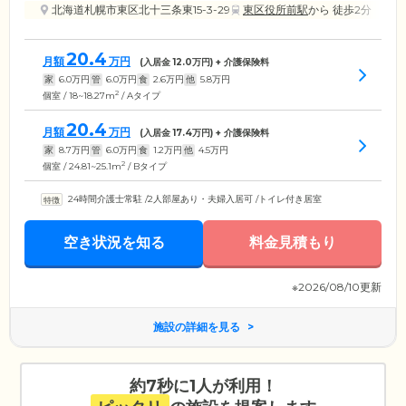
北海道札幌市東区北十三条東15-3-29
東区役所前駅
から 徒歩2分
20.4
月額
万円
(入居金
12.0
万円) + 介護保険料
家
6.0
万円
管
6.0
万円
食
2.6
万円
他
5.8
万円
2
個室 / 18~18.27m
/ Aタイプ
20.4
月額
万円
(入居金
17.4
万円) + 介護保険料
家
8.7
万円
管
6.0
万円
食
1.2
万円
他
4.5
万円
2
個室 / 24.81~25.1m
/ Bタイプ
24時間介護士常駐
/
2人部屋あり・夫婦入居可
/
トイレ付き居室
空き状況を知る
料金見積もり
※2026/08/10更新
施設の詳細を見る
約7秒に1人が利用！