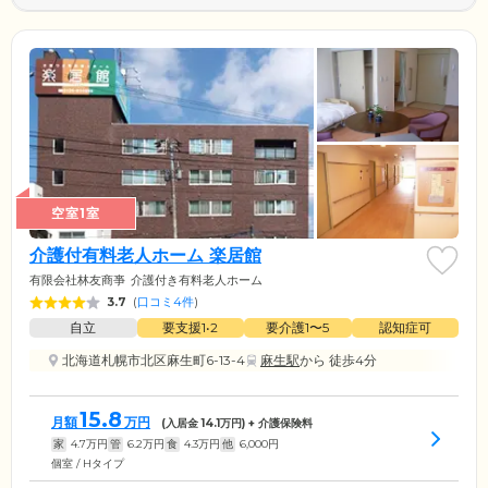
空室1室
介護付有料老人ホーム 楽居館
有限会社林友商亊
介護付き有料老人ホーム
3.7
(
口コミ4件
)
自立
要支援1•2
要介護1〜5
認知症可
北海道札幌市北区麻生町6-13-4
麻生駅
から 徒歩4分
15.8
月額
万円
(入居金
14.1
万円) + 介護保険料
家
4.7
万円
管
6.2
万円
食
4.3
万円
他
6,000
円
個室 / Hタイプ