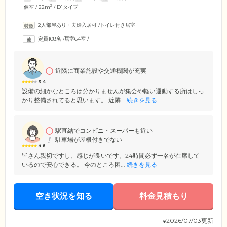
2
個室 / 22m
/ D1タイプ
2人部屋あり・夫婦入居可
/
トイレ付き居室
定員108名
/
居室64室
/
近隣に商業施設や交通機関が充実
3.4
設備の細かなところは分かりませんが集会や軽い運動する所はしっ
かり整備されてると思います。 近隣...
続きを見る
駅直結でコンビニ・スーパーも近い
駐車場が屋根付きでない
4.8
皆さん親切ですし、感じが良いです。24時間必ず一名が在席して
いるので安心できる。 今のところ困...
続きを見る
空き状況を知る
料金見積もり
※2026/07/03更新