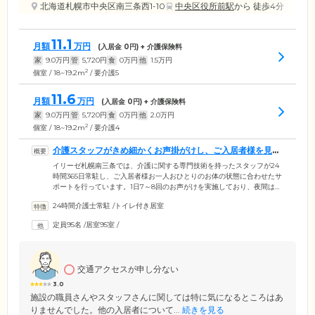
北海道札幌市中央区南三条西1-10
中央区役所前駅
から 徒歩4分
11.1
月額
万円
(入居金
0
円) + 介護保険料
家
9.0
万円
管
5,720
円
食
0
万円
他
1.5
万円
2
個室 / 18~19.2m
/ 要介護5
11.6
月額
万円
(入居金
0
円) + 介護保険料
家
9.0
万円
管
5,720
円
食
0
万円
他
2.0
万円
2
個室 / 18~19.2m
/ 要介護4
介護スタッフがきめ細かくお声掛がけし、ご入居者様を見守
ります
イリーゼ札幌南三条では、介護に関する専門技術を持ったスタッフが24
時間365日常駐し、ご入居者様お一人おひとりのお体の状態に合わせたサ
ポートを行っています。1日7～8回のお声がけを実施しており、夜間はご
要望に応じて2時間ごとに訪室。安全を確認いたします。看護師も日中は
24時間介護士常駐
/
トイレ付き居室
365日常駐し、日常の健康管理や医療的ケアを行いますので、安心してお
過ごしください。また、連携している医療機関と個別の契約を結んでい
定員95名
/
居室95室
/
ただくことで、訪問診療や、訪問歯科診療をご利用になれます。さら
に、グループ会社KEiROWの歩行訓練やマッサージなども、ご希望に応
じてご利用いただくことが可能です。
交通アクセスが申し分ない
3.0
施設の職員さんやスタッフさんに関しては特に気になるところはあ
りませんでした。他の入居者について...
続きを見る