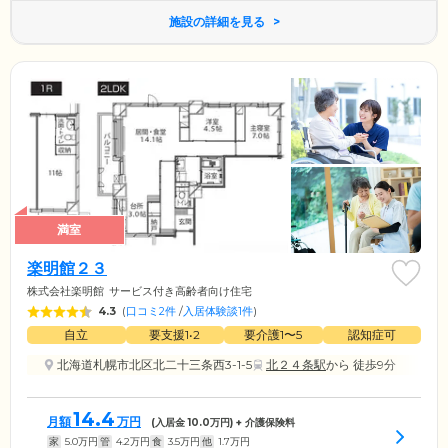
施設の詳細を見る
満室
楽明館２３
株式会社楽明館
サービス付き高齢者向け住宅
4.3
(
口コミ2件
/
入居体験談1件
)
自立
要支援1•2
要介護1〜5
認知症可
北海道札幌市北区北二十三条西3-1-5
北２４条駅
から 徒歩9分
14.4
月額
万円
(入居金
10.0
万円) + 介護保険料
家
5.0
万円
管
4.2
万円
食
3.5
万円
他
1.7
万円