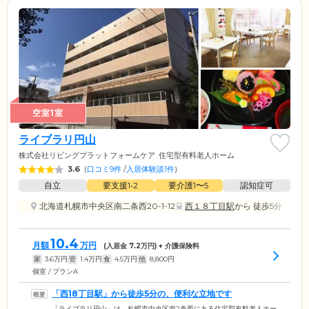
空室1室
ライブラリ円山
株式会社リビングプラットフォームケア
住宅型有料老人ホーム
3.6
(
口コミ9件
/
入居体験談1件
)
自立
要支援1•2
要介護1〜5
認知症可
北海道札幌市中央区南二条西20-1-12
西１８丁目駅
から 徒歩5分
10.4
月額
万円
(入居金
7.2
万円) + 介護保険料
家
3.6
万円
管
1.4
万円
食
4.5
万円
他
8,800
円
個室 / プランA
「西18丁目駅」から徒歩5分の、便利な立地です
「ライブラリ円山」は、札幌市中央区南2条西にある住宅型有料老人ホー