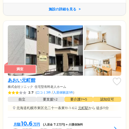
施設の詳細を見る
満室
あおい元町館
株式会社ソニック
住宅型有料老人ホーム
2.7
(
口コミ3件
/
入居体験談1件
)
自立
要支援1•2
要介護1〜5
認知症可
北海道札幌市東区北二十一条東19-1-6
元町駅
から 徒歩11分
10.6
月額
万円
(入居金
7.2
万円) + 介護保険料