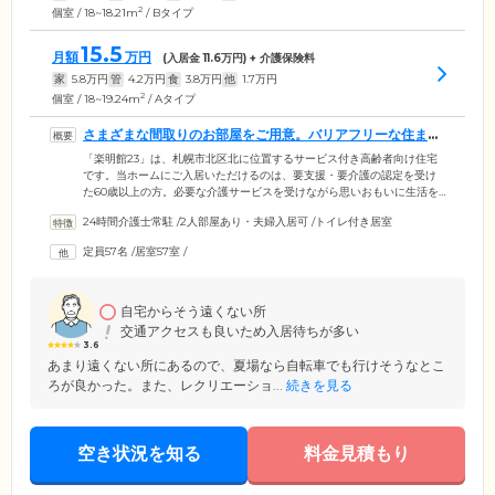
2
個室 / 18~18.21m
/ Bタイプ
15.5
月額
万円
(入居金
11.6
万円) + 介護保険料
家
5.8
万円
管
4.2
万円
食
3.8
万円
他
1.7
万円
2
個室 / 18~19.24m
/ Aタイプ
さまざまな間取りのお部屋をご用意。バリアフリーな住まい
です
「楽明館23」は、札幌市北区北に位置するサービス付き高齢者向け住宅
です。当ホームにご入居いただけるのは、要支援・要介護の認定を受け
た60歳以上の方。必要な介護サービスを受けながら思いおもいに生活を
営めます。ご入居のみなさまがお住まいになる居室は、全57室の個室を
24時間介護士常駐
/
2人部屋あり・夫婦入居可
/
トイレ付き居室
ご用意。おひとりで過ごしやすい1Rからキッチンや浴室完備の便利な
2LDKまで、数種類の間取りをご用意していますので、ライフスタイルに
定員57名
/
居室57室
/
合わせてお好きなお部屋をお選びいただけます。さらに、建物内は完全
バリアフリー設計。段差をなくし、各所に手すりを設置していますの
で、足腰の弱いご入居者様もご安心ください。
自宅からそう遠くない所
交通アクセスも良いため入居待ちが多い
3.6
あまり遠くない所にあるので、夏場なら自転車でも行けそうなとこ
ろが良かった。また、レクリエーショ...
続きを見る
空き状況を知る
料金見積もり