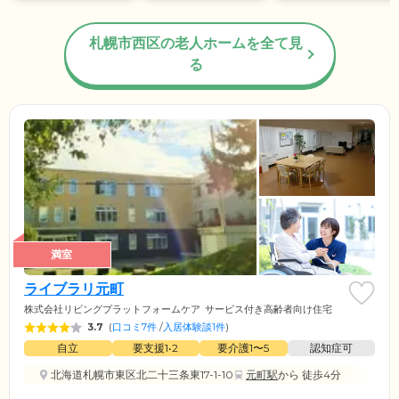
札幌市西区の老人ホームを全て見
る
満室
ライブラリ元町
株式会社リビングプラットフォームケア
サービス付き高齢者向け住宅
3.7
(
口コミ7件
/
入居体験談1件
)
自立
要支援1•2
要介護1〜5
認知症可
北海道札幌市東区北二十三条東17-1-10
元町駅
から 徒歩4分