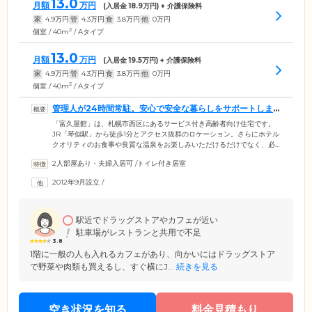
13.0
月額
万円
(入居金
18.9
万円) + 介護保険料
家
4.9
万円
管
4.3
万円
食
3.8
万円
他
0
万円
2
個室 / 40m
/ Aタイプ
13.0
月額
万円
(入居金
19.5
万円) + 介護保険料
家
4.9
万円
管
4.3
万円
食
3.8
万円
他
0
万円
2
個室 / 40m
/ Aタイプ
管理人が24時間常駐。安心で安全な暮らしをサポートしま
す
「富久屋館」は、札幌市西区にあるサービス付き高齢者向け住宅です。
JR「琴似駅」から徒歩1分とアクセス抜群のロケーション。さらにホテル
クオリティのお食事や良質な温泉をお楽しみいただけるだけでなく、必
要に応じて介護サービスや生活支援サービスをご利用いただけるお住ま
2人部屋あり・夫婦入居可
/
トイレ付き居室
いです。館内には介護経験豊富な管理人が24時間常駐しており、状況把
握・安否確認・生活相談をとおしてみなさまの暮らしの安全を見守りま
2012年9月設立
/
す。体調の急変時には迅速にかけつけて対応しますのでご安心くださ
い。ご自宅以上にリラックスできる充実の設備とサポートで、みなさま
の豊かな毎日をご支援いたします。
駅近でドラッグストアやカフェが近い
駐車場がレストランと共用で不足
3.8
1階に一般の人も入れるカフェがあり、向かいにはドラッグストア
で野菜や肉類も買えるし、すぐ横にJ...
続きを見る
空き状況を知る
料金見積もり