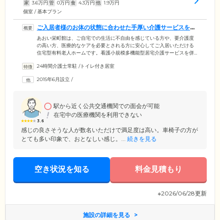
家
3.6
万円
管
0
万円
食
4.3
万円
他
1.9
万円
個室 / 基本プラン
ご入居者様のお体の状態に合わせた手厚い介護サービスをご
提供いたします
あおい栄町館は、ご自宅での生活に不自由を感じている方や、要介護度
の高い方、医療的なケアを必要とされる方に安心してご入居いただける
住宅型有料老人ホームです。看護小規模多機能型居宅介護サービスを併
設しており、通所・訪問介護・訪問看護など、ご入居者様のお体の状態
24時間介護士常駐
/
トイレ付き居室
に合わせたサービスを臨機応変にご提供。すべてのサービスは施設で顔
見知りの関係にあるスタッフが行うため、ご入居者様のみならずご家族
2015年6月設立
/
様も、安心しておまかせください。医療体制については、24時間常駐す
る看護師が医師の指導のもと健康管理を行うとともに、提携する医療機
関の訪問診療や緊急時の対応も整備しています。
駅から近く公共交通機関での面会が可能
在宅中の医療機関を利用できない
3.6
感じの良さそうな人が数名いただけで満足度は高い。車椅子の方が
とても多い印象で、おとなしい感じ。...
続きを見る
空き状況を知る
料金見積もり
※2026/06/28更新
施設の詳細を見る