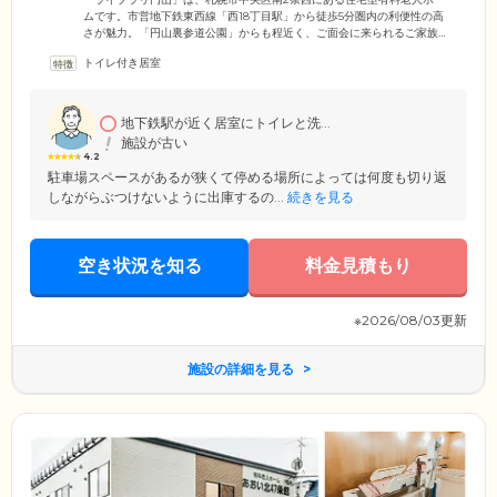
ムです。市営地下鉄東西線「西18丁目駅」から徒歩5分圏内の利便性の高
さが魅力。「円山裏参道公園」からも程近く、ご面会に来られるご家族
様やご友人様からも好評の立地です。敷地内に駐車場も完備しています
トイレ付き居室
ので、ぜひお気軽にお立ち寄りください。当ホームでは、 ご入居者様・
ご家族様の金銭的負担を最小限に抑えていただけるよう、一般的に施設
入居時にかかる入居金はいただいていません。便利な立地とバリアフリ
ー構造の快適な住まいで、新生活をお楽しみください。
地下鉄駅が近く居室にトイレと洗...
施設が古い
4.2
駐車場スペースがあるが狭くて停める場所によっては何度も切り返
しながらぶつけないように出庫するの...
続きを見る
空き状況を知る
料金見積もり
※2026/08/03更新
施設の詳細を見る