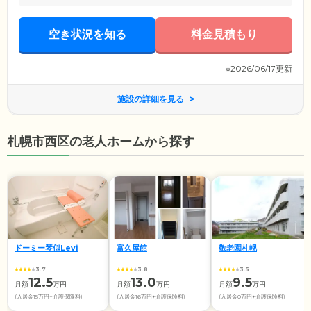
空き状況を知る
料金見積もり
※2026/06/17更新
施設の詳細を見る
札幌市西区の老人ホームから探す
ドーミー琴似Levi
富久屋館
敬老園札幌
3.7
3.8
3.5
12.5
13.0
9.5
月額
万円
月額
万円
月額
万円
(入居金15万円+介護保険料)
(入居金16万円+介護保険料)
(入居金0万円+介護保険料)