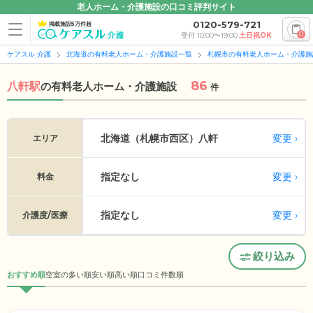
老人ホーム・介護施設の口コミ評判サイト
0120-579-721
掲載施設5万件超
0
受付 10:00〜19:00
土日祝OK
ケアスル 介護
北海道の有料老人ホーム・介護施設一覧
札幌市の有料老人ホーム・介護施
86
八軒駅
の
有料老人ホーム・介護施設
件
変更
北海道（札幌市西区）
八軒
エリア
指定なし
変更
料金
指定なし
変更
介護度/医療
絞り込み
おすすめ順
空室の多い順
安い順
高い順
口コミ件数順