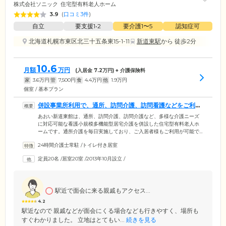
株式会社ソニック
住宅型有料老人ホーム
3.9
(
口コミ3件
)
自立
要支援1•2
要介護1〜5
認知症可
北海道札幌市東区北三十五条東15-1-11
新道東駅
から 徒歩2分
10.6
月額
万円
(入居金
7.2
万円) + 介護保険料
家
3.6
万円
管
7,500
円
食
4.4
万円
他
1.9
万円
個室 / 基本プラン
併設事業所利用で、通所、訪問介護、訪問看護などをご利用
いただけます
あおい新道東館は、通所、訪問介護、訪問介護など、多様な介護ニーズ
に対応可能な看護小規模多機能型居宅介護を併設した住宅型有料老人ホ
ームです。通所介護を毎日実施しており、ご入居者様もご利用が可能で
す。お体の状態に合わせたレクリエーションや機能訓練、入浴を行って
24時間介護士常駐
/
トイレ付き居室
おりますので、日中の時間を有意義にお過ごしいただけます。通所・訪
問介護・訪問看護を担当するのは、すべて同じ施設の顔なじみのスタッ
定員20名
/
居室20室
/
2013年10月設立
/
フなので、人見知りの方も安心です。医療体制については、提携の医療
機関の訪問診療をご利用いただけるほか、看護師が医療的ケアや服薬管
理を行いますので、医療依存度の高い方にも安心してご入居いただけま
す。
駅近で面会に来る親戚もアクセス...
4.2
駅近なので 親戚などが面会にくる場合なども行きやすく、場所も
すぐわかりました。 立地はとてもい...
続きを見る