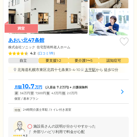
満室
あおい北47条館
株式会社ソニック
住宅型有料老人ホーム
4.2
(
口コミ1件
)
自立
要支援1•2
要介護1〜5
認知症可
北海道札幌市東区北四十七条東3-4-10
太平駅
から 徒歩12分
10.7
月額
万円
(入居金
7.2
万円) + 介護保険料
家
3.6
万円
管
7,500
円
食
4.3
万円
他
2.0
万円
個室 / 基本プラン
24時間介護士常駐
/
トイレ付き居室
施設長さんの説明が分かりやすかった
外部リハビリ利用で料金が心配
4.2