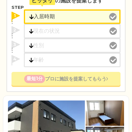
ピッタリ
の施設を提案します
STEP
1
2
3
4
最短1分
プロに施設を提案してもらう