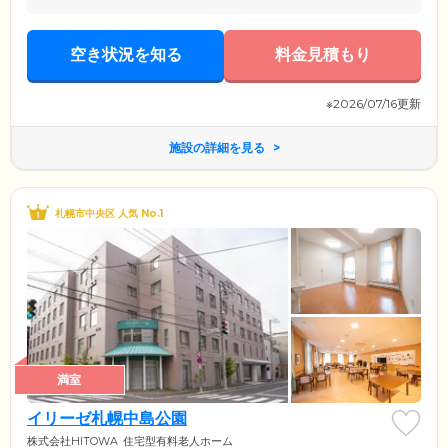
空き状況を知る
料金見積もり
※2026/07/16更新
施設の詳細を見る
札幌市中央区 人気 No.1
満室
イリーゼ札幌中島公園
株式会社HITOWA
住宅型有料老人ホーム