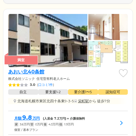
満室
あおい北40条館
株式会社ソニック
住宅型有料老人ホーム
3.0
(
口コミ1件
)
自立
要支援1•2
要介護1〜5
認知症可
北海道札幌市東区北四十条東9-3-5
栄町駅
から 徒歩7分
9.8
月額
万円
(入居金
7.2
万円) + 介護保険料
家
3.6
万円
管
0
万円
食
4.3
万円
他
1.9
万円
個室 / 基本プラン