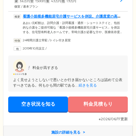
家
3.6
万円
管
7,500
円
食
4.3
万円
他
1.9
万円
個室 / 基本プラン
看護小規模多機能居宅介護サービスを併設。介護度度の高い
方も入居可能です
あおい元町館は、訪問介護・訪問看護・通所・ショートステイと、包括
的な介護をご提供可能な「看護小規模多機能居宅介護サービス」を併設
する、住宅型有料老人ホームです。常時介護が必要な方や、医療依存度
の高い方にも安心してご入居いただけます。介護スタッフはケアプラン
24時間介護士常駐
/
トイレ付き居室
に基づき、入浴や食事、排せつの介助を行う身体介護をはじめ、掃除や
洗濯などの家事もサポート。看護師は日常の健康管理や服薬管理、医療
2019年10月設立
/
的ケアを担当いたします。また医療体制については、提携医療機関によ
る訪問診療や緊急対応を整備しています。経験豊富で信頼できるスタッ
フを揃え、ご入居者様のご要望にきめ細やかにお応えします。
料金が高すぎる
1.0
よく見せようとしないで悪いとか行き届かないところは認めて公表
すべきである。何もかも間の駅である...
続きを見る
空き状況を知る
料金見積もり
※2026/06/17更新
施設の詳細を見る