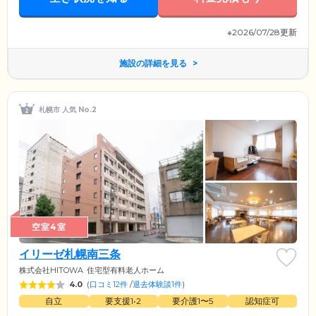
※2026/07/28更新
施設の詳細を見る
札幌市 人気 No.2
空室4室
イリーゼ札幌南三条
株式会社HITOWA
住宅型有料老人ホーム
4.0
(
口コミ12件
/
退去体験談1件
)
自立
要支援1•2
要介護1〜5
認知症可