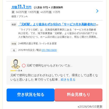
11.1
月額
万円
(入居金
0
円) + 介護保険料
家
3.6
万円
管
1.9
万円
食
4.5
万円
他
1.1
万円
個室 / プランA
「元町駅」より徒歩わずか5分の「サービス付き高齢者向け
住宅」です
「ライブラリ元町」は、北海道札幌市東区にある「サービス付き高齢者
向け住宅」です。地下鉄東豊線「元町駅」より徒歩わずか5分の好アクセ
スが魅力のひとつ。ホーム目の前には公園があり、明るく開けた雰囲気
です。ご入居者様にはもちろん、ご面会に来られるご家族様やご友人様
24時間介護士常駐
/
トイレ付き居室
からも好評のロケーションになっています。3階建ての館内は、バリアフ
リー構造。適切な廊下の広さや手すりの位置、段差のない生活動線など
2012年9月設立
/
電話
011-780-5500
「過ごしやすさ」に配慮したつくりになっています。杖や車いすをご利
用中の方でも、快適にお過ごしください。
元町で便利ながらもざわついてお...
3.4
元町で便利な割にはざわざわはしていなくて、環境としては悪くな
いなと思いました 車で行っても駐車...
続きを見る
空き状況を知る
料金見積もり
※2026/08/03更新