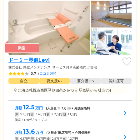
満室
ドーミー琴似Levi
株式会社 共立メンテナンス
サービス付き高齢者向け住宅
3.7
(
口コミ3件
)
自立
要支援1•2
要介護1~5
認知症可
北海道札幌市西区琴似四条2-6-18
琴似駅
から 徒歩7分
12.5
月額
万円
(入居金
15.3
万円) + 介護保険料
家
5.1
万円
管
3.4
万円
食
2.9
万円
他
1.1
万円
2
個室 / 17m
/ タイプC1
13.6
月額
万円
(入居金
18.3
万円) + 介護保険料
家
6.1
万円
管
3.4
万円
食
2.9
万円
他
1.2
万円