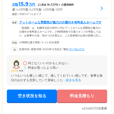
15.9
月額
万円
(入居金
16.2
万円) + 介護保険料
家
5.4
万円
管
6.2
万円
食
4.3
万円
他
0
万円
2
個室 / 19.87m
/ Gタイプ
アットホームな雰囲気が魅力の介護付き有料老人ホームです
「楽居館」は、札幌市北区の街中に佇むアットホームな雰囲気が魅力の
介護付き有料老人ホームです。24時間体制で介護スタッフが常駐してお
り、お食事や入浴、排せつの介助など、ご入居者様のお体の状態に応じ
て日常生活のサポートを行っております。JR学園都市線「新琴似駅」徒
24時間介護士常駐
/
トイレ付き居室
歩5分と交通アクセスも良好ですので、ご家族様もお気軽にお越しいただ
けます。また、毎日楽しくイキイキとお過ごしいただけるよう、運動や
定員93名
/
居室93室
/
2004年12月設立
/
電話
011-756-0712
娯楽など多彩なレクリエーションもご用意しております。「もうひとつ
の我が家」として、どうそご安心してお過ごしください。
何となくいいのかもしれない。
料金が思ったより高い
4.0
いつもいつも優しい感じで、接してくれていい感じです。食事も毎
日のおかずも充実していて美味しくた...
続きを見る
空き状況を知る
料金見積もり
※2026/07/28更新