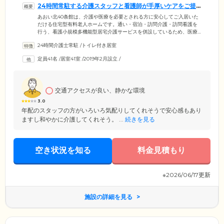
24時間常駐する介護スタッフと看護師が手厚いケアをご提
供いたします
あおい北40条館は、介護や医療を必要とされる方に安心してご入居いた
だける住宅型有料老人ホームです。通い・宿泊・訪問介護・訪問看護を
行う、看護小規模多機能型居宅介護サービスを併設しているため、医療
依存度の高い方にも対応が可能。24時間常駐する看護師が医師の指示の
24時間介護士常駐
/
トイレ付き居室
もと、療養生活を手厚くサポートいたします。また訪問看護事業所「住
まいのヘルパーステーション」も併設しており、経験豊富なヘルパーが
定員41名
/
居室41室
/
2019年2月設立
/
身体介護や家事支援などの介護サービスをご提供。看護師とヘルパーが
連携し、要介護度に合わせたきめ細やかなケアをいたしますので、要介
護度の高い方や認知症を抱える方も安心してお任せください。
交通アクセスが良い、静かな環境
3.0
年配のスタッフの方がいろいろ気配りしてくれそうで安心感もあり
ますし和やかに介護してくれそう。 ...
続きを見る
空き状況を知る
料金見積もり
※2026/06/17更新
施設の詳細を見る