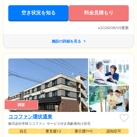
空き状況を知る
料金見積もり
※2026/08/05更新
施設の詳細を見る
満室
ココファン環状通東
株式会社学研ココファン
サービス付き高齢者向け住宅
自立
要支援1•2
要介護1〜5
認知症可