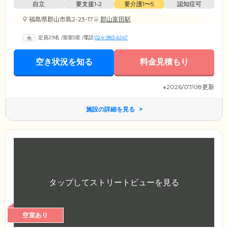
自立
要支援1•2
要介護1〜5
認知症可
福島県郡山市島2-23-17
郡山富田駅
定員29名
/
居室5室
/
電話
024-983-6147
空き状況を知る
料金見積もり
※2026/07/08更新
施設の詳細を見る
空室あり