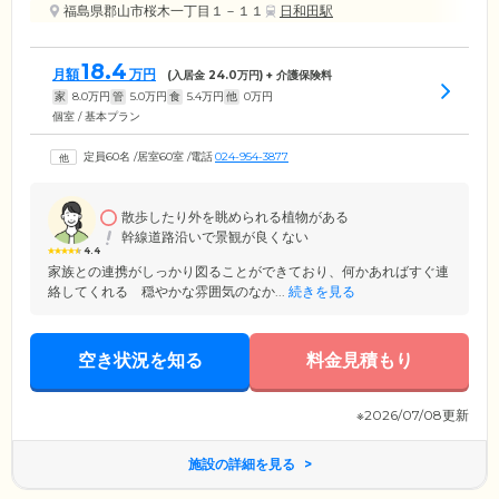
福島県郡山市桜木一丁目１－１１
日和田駅
18.4
月額
万円
(入居金
24.0
万円) + 介護保険料
家
8.0
万円
管
5.0
万円
食
5.4
万円
他
0
万円
個室 / 基本プラン
定員60名
/
居室60室
/
電話
024-954-3877
散歩したり外を眺められる植物がある
幹線道路沿いで景観が良くない
4.4
家族との連携がしっかり図ることができており、何かあればすぐ連
絡してくれる 穏やかな雰囲気のなか...
続きを見る
空き状況を知る
料金見積もり
※2026/07/08更新
施設の詳細を見る