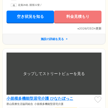
設けており、車いすの方も安心の環境を整えています。お部屋にはトイ
定員28名
/
居室22室
/
レや洗面台、収納、ナースコールなどを完備。そのほか使い慣れた家具
や思い出の品々のお持ち込みも可能です。ご自身のライフスタイルに合
わせた空間で、ゆったりとお過ごしください。
空き状況を知る
料金見積もり
※2026/03/24更新
施設の詳細を見る
小規模多機能型居宅介護 ひなたぼっこ
郡山医療生活協同組合
小規模多機能型居宅介護