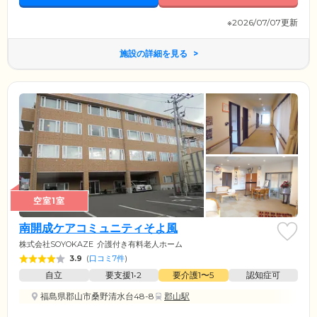
※2026/07/07更新
施設の詳細を見る
空室1室
南開成ケアコミュニティそよ風
株式会社SOYOKAZE
介護付き有料老人ホーム
3.9
(
口コミ7件
)
自立
要支援1•2
要介護1〜5
認知症可
福島県郡山市桑野清水台48-8
郡山駅