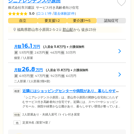
シニアレジデンス小原田
株式会社市川建設
サービス付き高齢者向け住宅
5.0
(
口コミ1件
/
退去体験談1件
)
自立
要支援1•2
要介護1〜5
認知症可
福島県郡山市小原田2-5-2
郡山駅
から 徒歩23分
16.1
月額
万円
(入居金
11.8
万円) + 介護保険料
家
5.9
万円
管
2.6
万円
食
4.6
万円
他
3.0
万円
個室 / 1人部屋
26.8
月額
万円
(入居金
13.8
万円) + 介護保険料
家
6.9
万円
管
4.7
万円
食
9.2
万円
他
6.0
万円
二人部屋 / 2人部屋(1階4室)
近隣にはショッピングセンターや病院があり、暮らしやすい
環境です
「シニアレジデンス小原田」は、郡山市小原田の閑静な住宅街にたたず
むサービス付き高齢者向け住宅です。近隣には、スーパーやショッピン
グモール、病院や緑豊かな公園があり、暮らしやすい環境が整っていま
す。当施設では、訪問やセンサーによる安否確認といった日中の見守り
2人部屋あり・夫婦入居可
/
トイレ付き居室
サービスを実施。宅配便の取り次ぎといったフロントサービスや、お食
事や健康に関する生活相談サービスを受けることもできます。また、施
定員18名
/
居室14室
/
設内にデイサービスセンターを併設しておりますので、より健やかな
日々を送りたい方はお気軽にご利用ください。ご自宅で過ごすようにの
んびりと快適にくつろぎながら、いつでも安心のサポートが共存する快