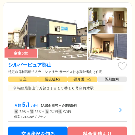
空室3室
シルバーピュア郡山
特定非営利活動法人ラ・シャリテ
サービス付き高齢者向け住宅
自立
要支援1•2
要介護1〜5
認知症可
福島県郡山市芳賀２丁目１５番１６号
舞木駅
5.1
月額
万円
(入居金
0
円) + 介護保険料
家
3.9
万円
管
1.2
万円
食
0
万円
他
0
万円
2
個室 / 21.73m
/ プラン
空き状況を知る
料金見積もり