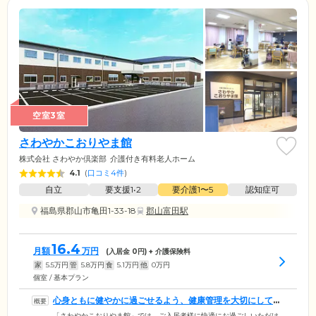
空室3室
さわやかこおりやま館
株式会社 さわやか倶楽部
介護付き有料老人ホーム
4.1
(
口コミ4件
)
自立
要支援1•2
要介護1〜5
認知症可
福島県郡山市亀田1-33-18
郡山富田駅
16.4
月額
万円
(入居金
0
円) + 介護保険料
家
5.5
万円
管
5.8
万円
食
5.1
万円
他
0
万円
個室 / 基本プラン
心身ともに健やかに過ごせるよう、健康管理を大切にしてい
ます
「さわやかこおりやま館」では、ご入居者様に快適にお過ごしいただけ