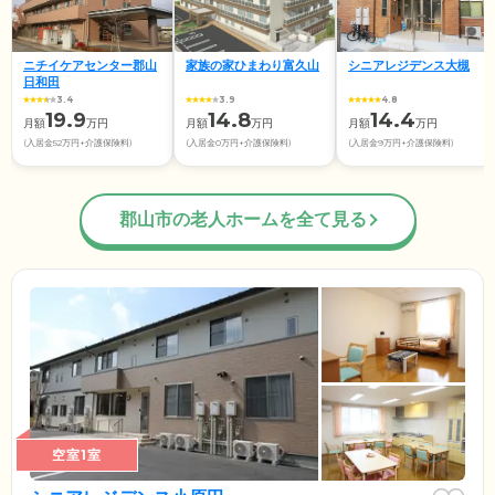
ニチイケアセンター郡山
家族の家ひまわり富久山
シニアレジデンス大槻
日和田
3.4
3.9
4.8
19.9
14.8
14.4
月額
万円
月額
万円
月額
万円
(入居金52万円+介護保険料)
(入居金0万円+介護保険料)
(入居金9万円+介護保険料)
郡山市の老人ホームを全て見る
空室1室