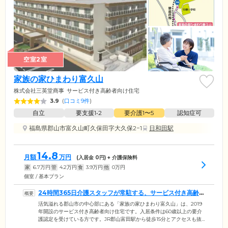
空室2室
家族の家ひまわり富久山
株式会社三英堂商事
サービス付き高齢者向け住宅
3.9
(
口コミ9件
)
自立
要支援1•2
要介護1〜5
認知症可
福島県郡山市富久山町久保田字大久保2−1
日和田駅
14.8
月額
万円
(入居金
0
円) + 介護保険料
家
6.7
万円
管
4.2
万円
食
3.9
万円
他
0
万円
個室 / 基本プラン
24時間365日介護スタッフが常駐する、サービス付き高齢者
向け住宅です
活気溢れる郡山市の中心部にある「家族の家ひまわり富久山」は、2019
年開設のサービス付き高齢者向け住宅です。入居条件は60歳以上の要介
護認定を受けている方です。JR郡山富田駅から徒歩15分とアクセスも抜
群。周辺にはコンビニや飲食店、薬局もあり、外出にも便利な立地で