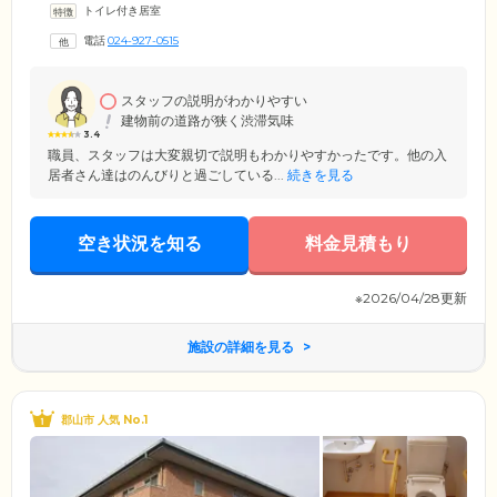
トイレ付き居室
す。「家族の家ひまわり富久山」は、特定施設入居者生活介護事業所の
認定を受けており、介護サービスのご提供が可能。施設には24時間365日
電話
024-927-0515
介護スタッフが常駐し、介護が必要なご入居者様へは、食事・入浴・排
泄・移動など、介護保険サービスがご利用いただけます。介護が必要に
なってもずっと住み続けられる、安心の住環境です。
スタッフの説明がわかりやすい
建物前の道路が狭く渋滞気味
3.4
職員、スタッフは大変親切で説明もわかりやすかったです。他の入
居者さん達はのんびりと過ごしている...
続きを見る
空き状況を知る
料金見積もり
※2026/04/28更新
施設の詳細を見る
郡山市 人気 No.1