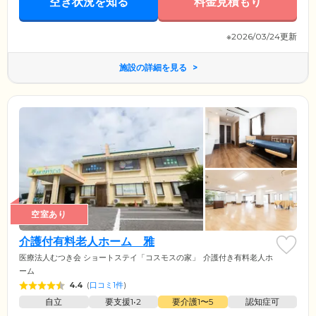
空き状況を知る
料金見積もり
※2026/03/24更新
施設の詳細を見る
空室あり
介護付有料老人ホーム 雅
医療法人むつき会 ショートステイ「コスモスの家」
介護付き有料老人ホ
ーム
4.4
(
口コミ1件
)
自立
要支援1•2
要介護1〜5
認知症可