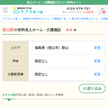
老人ホーム・介護施設の口コミ評判サイト
0120-579-721
掲載施設5万件超
0
受付 10:00〜19:00
土日祝OK
ケアスル 介護
福島県の有料老人ホーム・介護施設一覧
郡山市の有料老人ホーム・介護施
44
郡山駅
の
有料老人ホーム・介護施設
件
変更
福島県（郡山市）
郡山
エリア
指定なし
変更
料金
指定なし
変更
介護度/医療
絞り込み
おすすめ順
空室の多い順
安い順
高い順
口コミ件数順