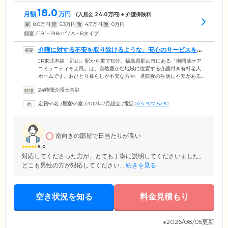
18.0
月額
万円
(入居金
24.0
万円) + 介護保険料
家
8.0
万円
管
5.3
万円
食
4.7
万円
他
0
万円
2
個室 / 19.1~19.8m
/ A・Bタイプ
介護に対する不安を取り除けるような、安心のサービスを提
供します
JR東北本線「郡山」駅から車で15分。福島県郡山市にある「南開成ケア
コミュニティそよ風」は、自然豊かな地域に位置する介護付き有料老人
ホームです。おひとり暮らしが不安な方や、退院後の生活に不安がある
方、ご家族様に介護の心配をかけたくない方など、さまざまな状況でお
24時間介護士常駐
困りのご高齢者様へ、安心して過ごしていただけるお住まいをご提供し
ています。常駐スタッフは24時間体制で介護サービスをご提供。さらに
定員54名
/
居室54室
/
2012年2月設立
/
電話
024-927-5230
協力医療機関との連携により、医療的ケアが必要な方の受け入れ体制も
整えています。可能な限りご要望にお応えしますので、まずは一度ご相
談ください。
南向きの部屋で日当たりが良い
5.0
対応してくださった方が、とても丁寧に説明してくださいました。
どこも男性の方が対応してください...
続きを見る
空き状況を知る
料金見積もり
※2026/08/05更新