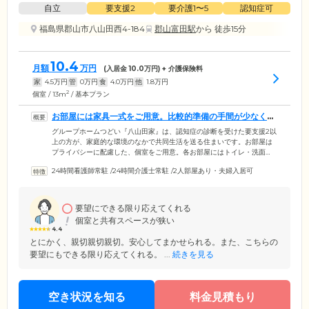
自立
要支援2
要介護1〜5
認知症可
福島県郡山市八山田西4-184
郡山富田駅
から 徒歩15分
10.4
月額
万円
(入居金
10.0
万円) + 介護保険料
家
4.5
万円
管
0
万円
食
4.0
万円
他
1.8
万円
2
個室 / 13m
/ 基本プラン
お部屋には家具一式をご用意。比較的準備の手間が少なくご
入居いただけます
グループホームつどい『八山田家』は、認知症の診断を受けた要支援2以
上の方が、家庭的な環境のなかで共同生活を送る住まいです。お部屋は
プライバシーに配慮した、個室をご用意。各お部屋にはトイレ・洗面
台・介護用電動ベッド・寝具・クローゼット・整理タンス・エアコン・
24時間看護師常駐
/
24時間介護士常駐
/
2人部屋あり・夫婦入居可
カーテンを備えているため、比較的準備の手間が少なくご入居が可能で
す。お食事は、栄養バランスのよいメニューを1日3食ご提供。みなさま
との会話を楽しみながら、ゆっくりとお召し上がりください。さらに共
有スペースには、畳コーナーをご用意。ホっと落ち着きたいとき、足を
要望にできる限り応えてくれる
伸ばしてくつろぎたいときなどにご活用いただけます。
個室と共有スペースが狭い
4.4
とにかく、親切親切親切。安心してまかせられる。また、こちらの
要望にもできる限り応えてくれる。 ...
続きを見る
空き状況を知る
料金見積もり