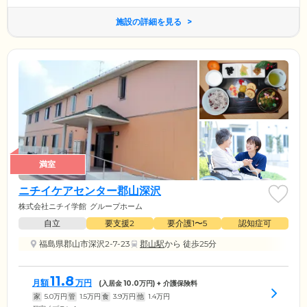
施設の詳細を見る
満室
ニチイケアセンター郡山深沢
株式会社ニチイ学館
グループホーム
自立
要支援2
要介護1〜5
認知症可
福島県郡山市深沢2-7-23
郡山駅
から 徒歩25分
11.8
月額
万円
(入居金
10.0
万円) + 介護保険料
家
5.0
万円
管
1.5
万円
食
3.9
万円
他
1.4
万円