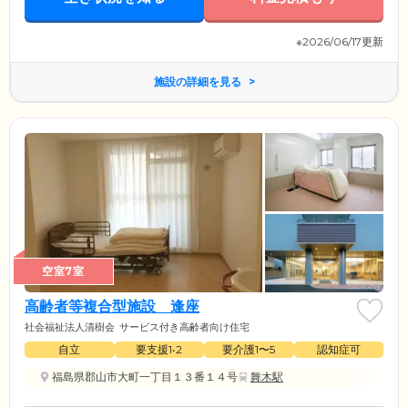
※2026/06/17更新
施設の詳細を見る
空室7室
高齢者等複合型施設 逢座
社会福祉法人清樹会
サービス付き高齢者向け住宅
自立
要支援1•2
要介護1〜5
認知症可
福島県郡山市大町一丁目１３番１４号
舞木駅