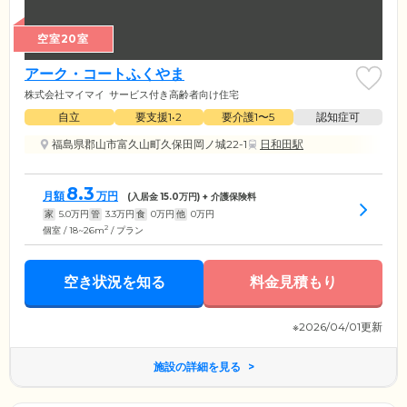
空室20室
アーク・コートふくやま
株式会社マイマイ
サービス付き高齢者向け住宅
自立
要支援1•2
要介護1〜5
認知症可
福島県郡山市富久山町久保田岡ノ城22-1
日和田駅
8.3
月額
万円
(入居金
15.0
万円) + 介護保険料
家
5.0
万円
管
3.3
万円
食
0
万円
他
0
万円
2
個室 / 18~26m
/ プラン
空き状況を知る
料金見積もり
※2026/04/01更新
施設の詳細を見る