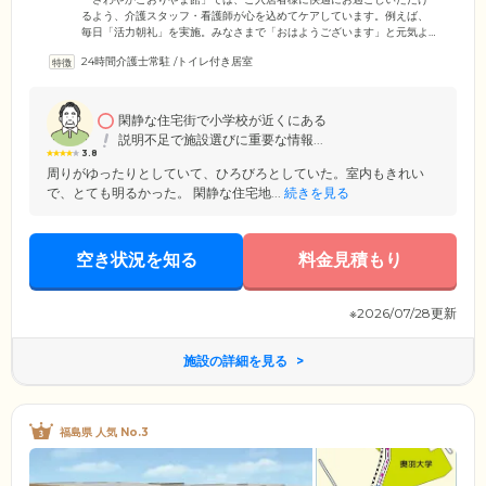
るよう、介護スタッフ・看護師が心を込めてケアしています。例えば、
毎日「活力朝礼」を実施。みなさまで「おはようございます」と元気よ
く挨拶し、簡単な運動を行うことで、身体機能の維持やコミュニケーシ
24時間介護士常駐
/
トイレ付き居室
ョンを楽しめるよう工夫しています。看護師は毎日のバイタル測定や健
康相談で、ご入居者様の体調確認したり、健康不安を解消。内科・皮膚
科・消化器科・歯科など、近隣にある豊富な科目の医療機関とも連携
し、ご入居者様の健康をしっかりとバックアップしています。
閑静な住宅街で小学校が近くにある
説明不足で施設選びに重要な情報...
3.8
周りがゆったりとしていて、ひろびろとしていた。室内もきれい
で、とても明るかった。 閑静な住宅地...
続きを見る
空き状況を知る
料金見積もり
※2026/07/28更新
施設の詳細を見る
福島県 人気 No.3