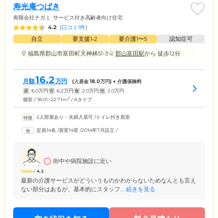
寿光庵つばき
有限会社ナガミ
サービス付き高齢者向け住宅
4.2
(
口コミ1件
)
自立
要支援1•2
要介護1〜5
認知症可
福島県郡山市富田町天神林51-3
郡山富田駅
から 徒歩12分
16.2
月額
万円
(入居金
18.0
万円) + 介護保険料
家
6.0
万円
管
6.2
万円
食
2.0
万円
他
2.0
万円
2
個室 / 18.01~22.71m
/ Aタイプ
2人部屋あり・夫婦入居可
/
トイレ付き居室
定員14名
/
居室14室
/
2014年7月設立
/
街中や病院施設に近い
4.2
最新の介護サービスがどういうものかわからないためなんとも言え
ない部分はあるが、基本的にスタッフ...
続きを見る