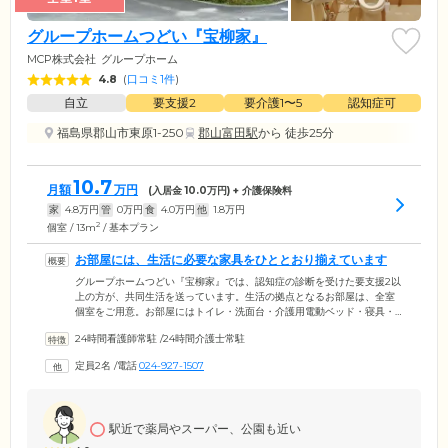
グループホームつどい『宝柳家』
MCP株式会社
グループホーム
4.8
(
口コミ1件
)
自立
要支援2
要介護1〜5
認知症可
福島県郡山市東原1-250
郡山富田駅
から 徒歩25分
10.7
月額
万円
(入居金
10.0
万円) + 介護保険料
家
4.8
万円
管
0
万円
食
4.0
万円
他
1.8
万円
2
個室 / 13m
/ 基本プラン
お部屋には、生活に必要な家具をひととおり揃えています
グループホームつどい『宝柳家』では、認知症の診断を受けた要支援2以
上の方が、共同生活を送っています。生活の拠点となるお部屋は、全室
個室をご用意。お部屋にはトイレ・洗面台・介護用電動ベッド・寝具・
クローゼット・エアコン・整理タンス・カーテンなどを備えているた
24時間看護師常駐
/
24時間介護士常駐
め、比較的準備の手間が少なくご入居が可能です。お食事は、朝昼夕の1
日3食をご提供。ご入居者様同士での会話に花を咲かせながら、和やかな
定員2名
/
電話
024-927-1507
時間をお過ごしください。浴室は個浴のほか、おひとりでの入浴が難し
い方のためのリフト浴をご用意。スタッフの介助のもと、快適に清潔を
保っていただけます。また、当ホームはご希望に応じて看取り介護の対
応も可能です。
駅近で薬局やスーパー、公園も近い