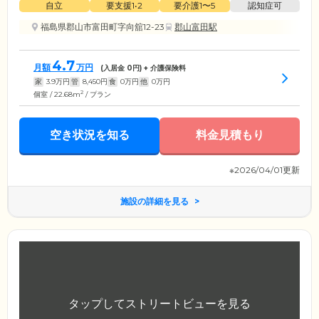
自立
要支援1•2
要介護1〜5
認知症可
福島県郡山市富田町字向舘12-23
郡山富田駅
4.7
月額
万円
(入居金
0
円) + 介護保険料
家
3.9
万円
管
8,450
円
食
0
万円
他
0
万円
2
個室 / 22.68m
/ プラン
空き状況を知る
料金見積もり
※2026/04/01更新
施設の詳細を見る