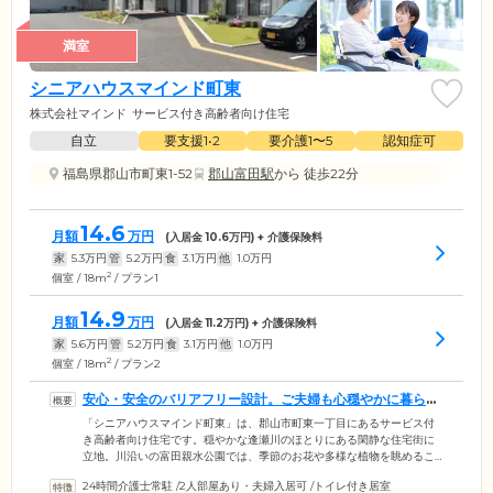
満室
シニアハウスマインド町東
株式会社マインド
サービス付き高齢者向け住宅
自立
要支援1•2
要介護1〜5
認知症可
福島県郡山市町東1-52
郡山富田駅
から 徒歩22分
14.6
月額
万円
(入居金
10.6
万円) + 介護保険料
家
5.3
万円
管
5.2
万円
食
3.1
万円
他
1.0
万円
2
個室 / 18m
/ プラン1
14.9
月額
万円
(入居金
11.2
万円) + 介護保険料
家
5.6
万円
管
5.2
万円
食
3.1
万円
他
1.0
万円
2
個室 / 18m
/ プラン2
安心・安全のバリアフリー設計。ご夫婦も心穏やかに暮らし
ていただけます
「シニアハウスマインド町東」は、郡山市町東一丁目にあるサービス付
き高齢者向け住宅です。穏やかな逢瀬川のほとりにある閑静な住宅街に
立地。川沿いの富田親水公園では、季節のお花や多様な植物を眺めるこ
とができ、四季を身近に感じていただけます。館内はご入居者様の安全
24時間介護士常駐
/
2人部屋あり・夫婦入居可
/
トイレ付き居室
性に配慮したバリアフリー設計を採用。段差をなくし、随所に手すりを