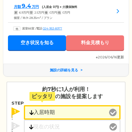
9.4
月額
万円
(入居金
0
円) + 介護保険料
家
6.9
万円
管
2.5
万円
食
0
万円
他
0
万円
2
個室 / 18.9~28.35m
/ プラン
居室66室
/
電話
024-953-8977
空き状況を知る
料金見積もり
※2026/06/16更新
施設の詳細を見る
約7秒に1人が利用！
ピッタリ
の施設を提案します
STEP
1
2