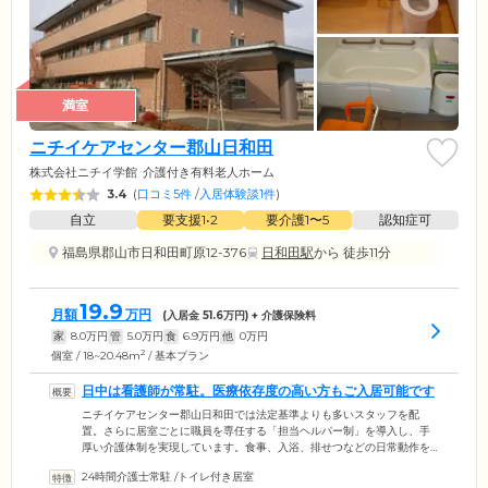
満室
ニチイケアセンター郡山日和田
株式会社ニチイ学館
介護付き有料老人ホーム
3.4
(
口コミ5件
/
入居体験談1件
)
自立
要支援1•2
要介護1〜5
認知症可
福島県郡山市日和田町原12-376
日和田駅
から 徒歩11分
19.9
月額
万円
(入居金
51.6
万円) + 介護保険料
家
8.0
万円
管
5.0
万円
食
6.9
万円
他
0
万円
2
個室 / 18~20.48m
/ 基本プラン
日中は看護師が常駐。医療依存度の高い方もご入居可能です
ニチイケアセンター郡山日和田では法定基準よりも多いスタッフを配
置。さらに居室ごとに職員を専任する「担当ヘルパー制」を導入し、手
厚い介護体制を実現しています。食事、入浴、排せつなどの日常動作を
お手伝いしながらみなさまの健康管理を徹底。夜間には2時間おきに巡回
24時間介護士常駐
/
トイレ付き居室
していますので、ご家族様が心配される夜間帯も安心してお休みくださ