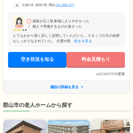
い。健康管理室には7時から20時まで看護師が常駐し、バイタルチェック
定員51名
/
居室51室
/
電話
024-968-1271
や服薬管理、健康相談にいたるまで幅広く対応。インスリン投与や胃ろ
う、たん吸引など医療的ケアが必要な方の受け入れも可能です。協力医
療機関の医師とはオンコール体制で連携しているため、夜間帯の体調急
変時でも安心です。
道路が広く駐車場に入りやすかった
個人で準備するものが多かった
4.8
とてもわかり易く詳しく説明していただいた。スタッフの方の挨拶
もしっかりなされていた。 介護や医...
続きを見る
空き状況を知る
料金見積もり
※2026/07/25更新
施設の詳細を見る
郡山市の老人ホームから探す