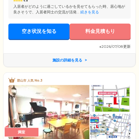
4.8
入居者がどのように過ごしているかを見せてもらった時、居心地が
良さそうで、入居者同士の交流が活発...
続きを見る
空き状況を知る
料金見積もり
※2026/07/08更新
施設の詳細を見る
郡山市 人気 No.3
満室