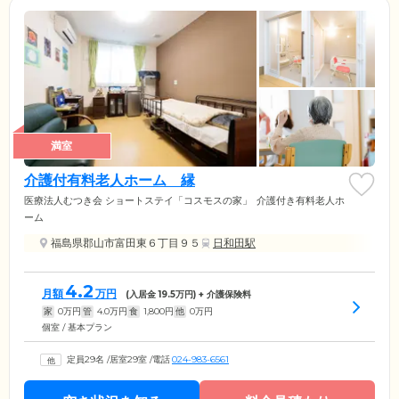
満室
介護付有料老人ホーム 縁
医療法人むつき会 ショートステイ「コスモスの家」
介護付き有料老人ホ
ーム
福島県郡山市富田東６丁目９５
日和田駅
4.2
月額
万円
(入居金
19.5
万円) + 介護保険料
家
0
万円
管
4.0
万円
食
1,800
円
他
0
万円
個室 / 基本プラン
定員29名
/
居室29室
/
電話
024-983-6561