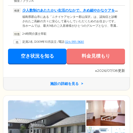
個室 / プランA
少人数制のあたたかい生活のなかで、きめ細やかなケアをお
届けします
福島県郡山市にある「ニチイケアセンター郡山深沢」は、認知症と診断
されたご高齢の方々に安心して暮らしていただくためのお住まいです。
当ホームでは、最大9名のご入居者様がひとつのグループとなり、専属の
スタッフを配置。ご家庭のような雰囲気のなか、共同生活を送っていま
24時間介護士常駐
す。スタッフは、ご入居者様それぞれの個性や「できること」を見出
し、家事や園芸などから、みなさまに最適なお仕事を役割分担。日常の
定員2名
/
2009年10月設立
/
電話
024-991-9681
なかでご自身の役割をこなしながら身体機能を活用していくことによ
り、認知症の進行抑制を図っています。また高台の上にある当ホームか
らは雄大な阿武隈山地を一望することができ、季節の移ろいをお楽しみ
空き状況を知る
料金見積もり
いただけます。
※2026/07/08更新
施設の詳細を見る