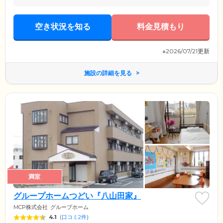
空き状況を知る
料金見積もり
※2026/07/21更新
施設の詳細を見る
満室
グループホームつどい『八山田家』
MCP株式会社
グループホーム
4.1
(
口コミ2件
)