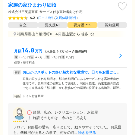
家族の家ひまわり細沼
株式会社三英堂商事
サービス付き高齢者向け住宅
4.2
(
口コミ5件
/
入居体験談1件
)
自立
要支援1•2
要介護1〜5
認知症可
福島県郡山市細沼町11−14
郡山駅
から 徒歩11分
14.8
月額
万円
(入居金
6.7
万円) + 介護保険料
家
6.7
万円
管
4.2
万円
食
3.9
万円
他
0
万円
個室 / 基本料金
お出かけスポットの多い魅力的な環境で、日々をお過ごしい
ただけます
家族の家ひまわり細沼は、郡山市細沼町にあるサービス付き高齢者向け
住宅です。奥州街道の宿駅として発達し、現在も鉄道、高速道路の交点
である東北本線「郡山駅」から徒歩12分の場所に位置する当施設。駅近
くの大型ショッピングモールやカフェ、パン屋さんの利用など、お出か
トイレ付き居室
けやショッピングに便利な周辺環境です。また、少し足を延ばせば「磐
梯熱海温泉」や、日本三大桜の「三春滝桜」など、見どころが多数ある
魅力的な場所。「まだまだ元気だけど、このまま一人暮らしを続けてい
くのが不安」「共同生活で社会参加したい」とお悩みの方、魅力的な環
綺麗、広め、レクリエーション、お部屋
境で「自由で安心」な毎日をお過ごしいただけます。
施設そのものは、今のところあり...
4.2
フロア、お部屋の階も、広々として、動きやすそうでした。お風呂
も、機械浴があるとの事で、何かの時...
続きを見る