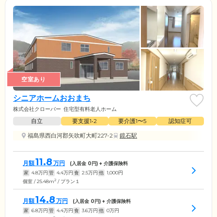
空室あり
シニアホームおおまち
株式会社クローバー
住宅型有料老人ホーム
自立
要支援1•2
要介護1〜5
認知症可
福島県西白河郡矢吹町大町227-2
鏡石駅
11.8
月額
万円
(入居金
0
円) + 介護保険料
家
4.8
万円
管
4.4
万円
食
2.5
万円
他
1,000
円
2
個室 / 25.48m
/ プラン１
14.8
月額
万円
(入居金
0
円) + 介護保険料
家
6.8
万円
管
4.4
万円
食
3.6
万円
他
0
万円