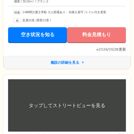
2
個室 / 35.03m
/ プラン２
24時間介護士常駐
/
2人部屋あり・夫婦入居可
/
トイレ付き居室
定員25名
/
居室22室
/
空き状況を知る
料金見積もり
※2026/05/28更新
施設の詳細を見る