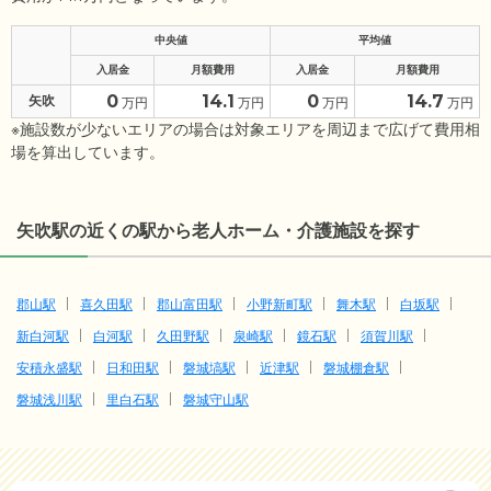
中央値
平均値
入居金
月額費用
入居金
月額費用
0
14.1
0
14.7
矢吹
万円
万円
万円
万円
※施設数が少ないエリアの場合は対象エリアを周辺まで広げて費用相
場を算出しています。
矢吹駅の近くの駅から老人ホーム・介護施設を探す
郡山駅
喜久田駅
郡山富田駅
小野新町駅
舞木駅
白坂駅
新白河駅
白河駅
久田野駅
泉崎駅
鏡石駅
須賀川駅
安積永盛駅
日和田駅
磐城塙駅
近津駅
磐城棚倉駅
磐城浅川駅
里白石駅
磐城守山駅