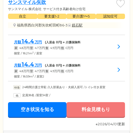
サンスマイル矢吹
サンスマイル 株式会社
サービス付き高齢者向け住宅
自立
要支援1•2
要介護1〜5
認知症可
福島県西白河郡矢吹町田町86-3
鏡石駅
14.4
月額
万円
(入居金
0
円) + 介護保険料
家
4.8
万円
管
4.7
万円
食
4.9
万円
他
0
万円
2
個室 / 18.21m
/ 居室
14.4
月額
万円
(入居金
0
円) + 介護保険料
家
4.8
万円
管
4.7
万円
食
4.9
万円
他
0
万円
2
個室 / 18.59m
/ 居室2
24時間介護士常駐
/
2人部屋あり・夫婦入居可
/
トイレ付き居室
定員38名
/
居室34室
/
空き状況を知る
料金見積もり
※2026/04/01更新