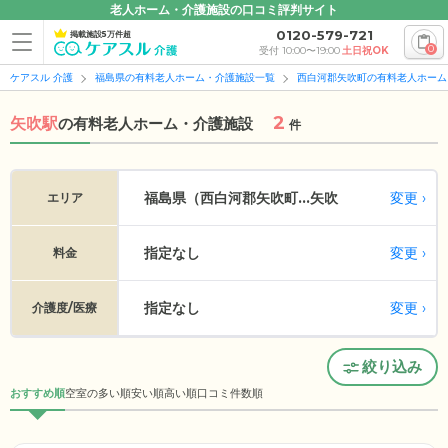
老人ホーム・介護施設の口コミ評判サイト
0120-579-721
掲載施設5万件超
0
受付 10:00〜19:00
土日祝OK
ケアスル 介護
福島県の有料老人ホーム・介護施設一覧
西白河郡矢吹町の有料老人ホーム
2
矢吹駅
の
有料老人ホーム・介護施設
件
変更
福島県（西白河郡矢吹町...
矢吹
エリア
指定なし
変更
料金
指定なし
変更
介護度/医療
絞り込み
おすすめ順
空室の多い順
安い順
高い順
口コミ件数順