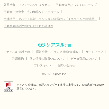
外壁塗装・リフォームならヌリカエ
不動産査定ならすまいステップ
不動産一括査定・売却相場ならイエウール
土地活用・アパート経営・マンション経営なら「イエウール土地活用」
不動産会社の評判ならおうちの語り部
ケアスル 介護とは
運営会社
リンク掲載のお願い
サイトマップ
利用規約
個人情報の取扱いについて
データ引用について
プレスキット
お問い合わせ
©2020 Speee Inc.
ケアスル 介護は、東証スタンダード市場に上場している株式会社Speeeが
運営しています。