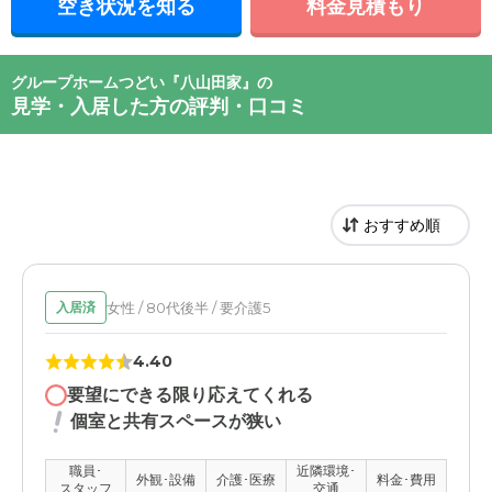
空き状況を知る
料金見積もり
グループホームつどい『八山田家』の
見学・入居した方の評判・口コミ
女性 / 80代後半 / 要介護5
入居済
4.40
要望にできる限り応えてくれる
個室と共有スペースが狭い
職員･
近隣環境･
外観･設備
介護･医療
料金･費用
スタッフ
交通