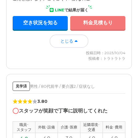
LINE
で結果が届く
空き状況を知る
料金見積もり
とじる
投稿日時：2023/10/04
投稿者：トラトラトラ
男性 / 80代前半 / 要介護2 / 症状なし
見学済
3.80
スタッフが笑顔で丁寧に説明してくれた
職員･
近隣環境･
外観･設備
介護･医療
料金･費用
スタッフ
交通