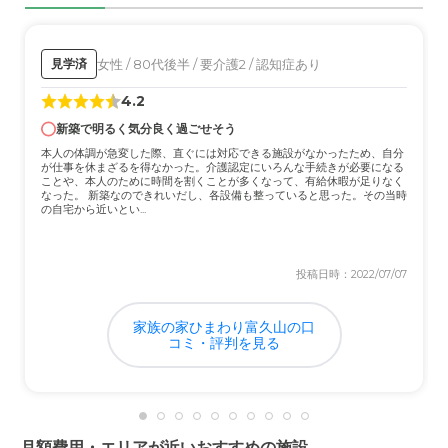
介護医療サービスについて
これはまだよくわからないです。ここがやはり心配なとこ
ろです。でも専門分野だと思うので、信じるしかありませ
女性 / 80代後半 / 要介護2 / 認知症あり
見学済
ん。
4.2
新築で明るく気分良く過ごせそう
近隣環境や交通アクセスについて
本人の体調が急変した際、直ぐには対応できる施設がなかったため、自分
自動車でおける場所なので、負担にならない場所だと思い
が仕事を休まざるを得なかった。介護認定にいろんな手続きが必要になる
ます。場所もわかりやすいところでした。
ことや、本人のために時間を割くことが多くなって、有給休暇が足りなく
なった。 新築なのできれいだし、各設備も整っていると思った。その当時
の自宅から近いとい...
料金費用について
やはり安くはありません。しかし丁寧にお世話をしてもら
投稿日時：2022/07/07
うには、このくらい料金がかかっても仕方ないと思いま
す。
家族の家ひまわり富久山の口
コミ・評判を見る
月額費用・エリアが近いおすすめの施設