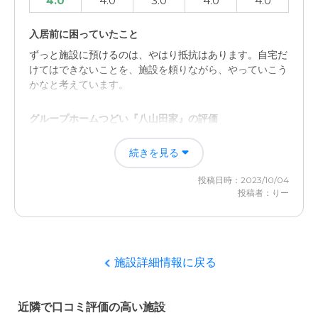
4.0
4.0
3.0
4.0
4.0
入居前に困っていたこと
ずっと施設に預けるのは、やはり抵抗はあります。自宅だ
けてはできないことを、施設を頼りながら、やっていこう
かなと考えています。
グループホームつどい『八山田家』の評価
やはり雰囲気です。暖かい雰囲気を感じることができまし
続きを見る
た。スタッフさんの対応も良かったです。
投稿日時：2023/10/04
職員・スタッフ・他入居者の雰囲気について
投稿者：りー
スタッフさんの対応もとても良かったです。笑顔で話しか
けてくれ、とても丁寧に説明してくれました。
外観・内装・居室・設備について
施設詳細情報に戻る
施設がきれいでした。施設のなかも、整理整頓もされてい
て、父親も気にいっていたようです。
近隣で口コミ評価の高い施設