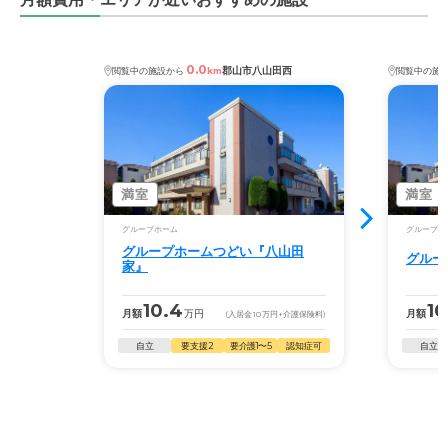
0.0
郡山市八山田西
閲覧中の施設から
km
閲覧中の施
満室
満室
グループホーム
グループホ
グループホームつどい『八山田
グルー
家』
10.4
10
月額
万円
月額
(入居金
10
万円
+介護保険料)
自立
要支援2
要介護1〜5
認知症可
自立