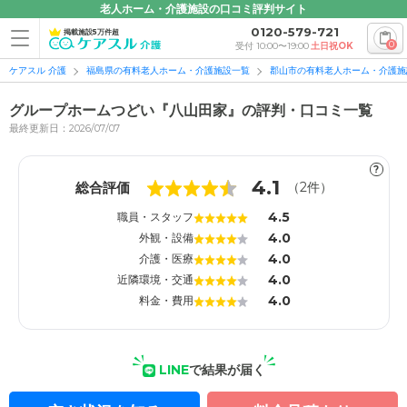
老人ホーム・介護施設の口コミ評判サイト
0120-579-721
掲載施設5万件超
0
受付 10:00〜19:00
土日祝OK
ケアスル 介護
福島県の有料老人ホーム・介護施設一覧
郡山市の有料老人ホーム・介護施
グループホームつどい『八山田家』の評判・口コミ一覧
最終更新日：2026/07/07
?
1
1
4.1
総合評価
（
2
件）
4.5
職員・スタッフ
4.0
外観・設備
4.0
介護・医療
4.0
近隣環境・交通
4.0
料金・費用
LINE
で結果が届く