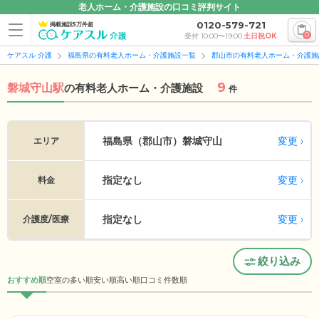
老人ホーム・介護施設の口コミ評判サイト
0120-579-721
掲載施設5万件超
0
受付 10:00〜19:00
土日祝OK
ケアスル 介護
福島県の有料老人ホーム・介護施設一覧
郡山市の有料老人ホーム・介護施
9
磐城守山駅
の
有料老人ホーム・介護施設
件
変更
福島県（郡山市）
磐城守山
エリア
指定なし
変更
料金
指定なし
変更
介護度/医療
絞り込み
おすすめ順
空室の多い順
安い順
高い順
口コミ件数順