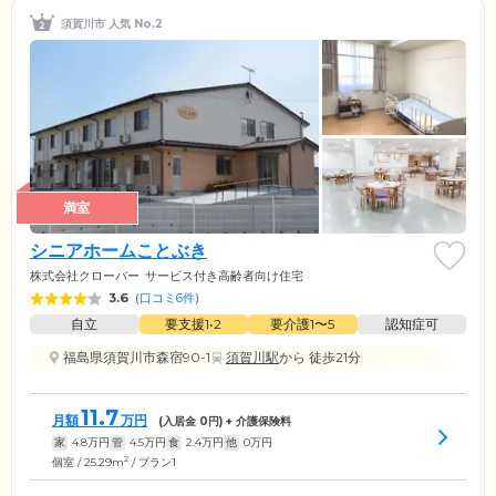
須賀川市 人気 No.2
満室
シニアホームことぶき
株式会社クローバー
サービス付き高齢者向け住宅
3.6
(
口コミ6件
)
自立
要支援1•2
要介護1〜5
認知症可
福島県須賀川市森宿90-1
須賀川駅
から 徒歩21分
11.7
月額
万円
(入居金
0
円) + 介護保険料
家
4.8
万円
管
4.5
万円
食
2.4
万円
他
0
万円
2
個室 / 25.29m
/ プラン1