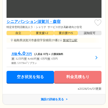
シニアパンション須賀川・森宿
特定非営利活動法人ラ・シャリテ
サービス付き高齢者向け住宅
自立
要支援1•2
要介護1〜5
認知症可
福島県須賀川市森宿字安積田211番2
磐城守山駅
4.0
月額
万円
(入居金
0
円) + 介護保険料
家
3.2
万円
管
8,450
円
食
0
万円
他
0
万円
2
個室 / 21.73m
/ プラン
空き状況を知る
料金見積もり
※2026/04/01更新
施設の詳細を見る