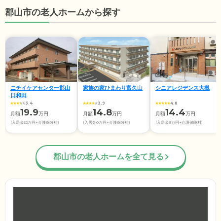
郡山市の老人ホームから探す
ニチイケアセンター郡山
家族の家ひまわり富久山
シニアレジデンス大槻
日和田
3.4
3.9
4.8
19.9
14.8
14.4
月額
万円
月額
万円
月額
万円
(入居金52万円+介護保険料)
(入居金0万円+介護保険料)
(入居金9万円+介護保険料)
郡山市の老人ホームを全て見る