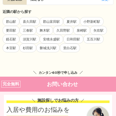
近隣の駅から探す
郡山駅
喜久田駅
郡山富田駅
夏井駅
小野新町駅
要田駅
三春駅
舞木駅
久田野駅
泉崎駅
矢吹駅
鏡石駅
須賀川駅
安積永盛駅
日和田駅
五百川駅
本宮駅
杉田駅
磐城浅川駅
里白石駅
カンタン60秒で申し込み
お問い合わせ
完全無料
施設探しでお悩みの方
入居や費用のお悩みを