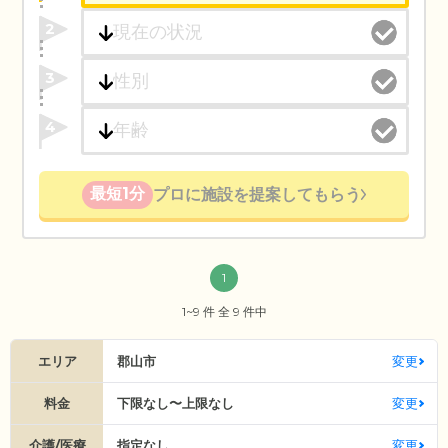
2
3
4
最短1分
プロに施設を提案してもらう
1
1~9 件 全 9 件中
エリア
郡山市
変更
料金
下限なし〜上限なし
変更
介護/医療
指定なし
変更