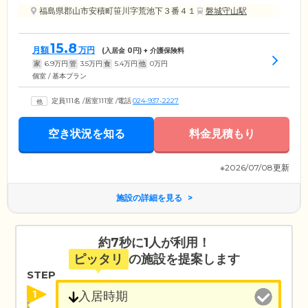
福島県郡山市安積町笹川字荒池下３番４１
磐城守山駅
15.8
月額
万円
(入居金
0
円) + 介護保険料
家
6.9
万円
管
3.5
万円
食
5.4
万円
他
0
万円
個室 / 基本プラン
定員111名
/
居室111室
/
電話
024-937-2227
空き状況を知る
料金見積もり
※2026/07/08更新
施設の詳細を見る
約7秒に1人が利用！
ピッタリ
の施設を提案します
STEP
1