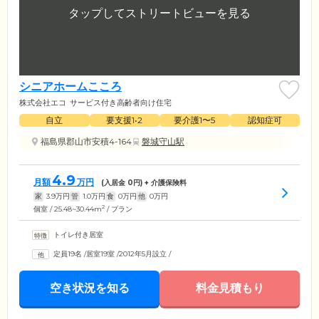
シニアホームこころ
株式会社エコ
サービス付き高齢者向け住宅
自立
要支援1•2
要介護1〜5
認知症可
福島県郡山市安積4-164
磐城守山駅
4.9
月額
万円
(入居金
0
円) + 介護保険料
家
3.9
万円
管
1.0
万円
食
0
万円
他
0
万円
2
個室 / 25.48~30.44m
/ プラン
トイレ付き居室
定員19名
/
居室19室
/
2012年5月設立
/
空き状況を知る
料金見積もり