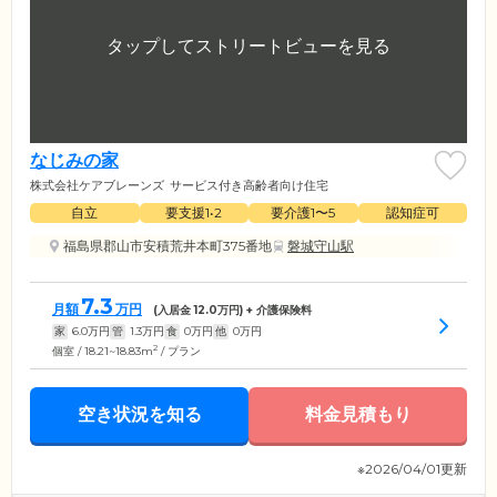
なじみの家
株式会社ケアブレーンズ
サービス付き高齢者向け住宅
自立
要支援1•2
要介護1〜5
認知症可
福島県郡山市安積荒井本町375番地
磐城守山駅
7.3
月額
万円
(入居金
12.0
万円) + 介護保険料
家
6.0
万円
管
1.3
万円
食
0
万円
他
0
万円
2
個室 / 18.21~18.83m
/ プラン
空き状況を知る
料金見積もり
※2026/04/01更新