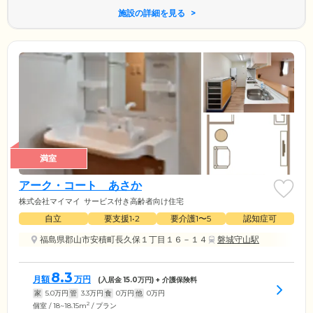
施設の詳細を見る
満室
アーク・コート あさか
株式会社マイマイ
サービス付き高齢者向け住宅
自立
要支援1•2
要介護1〜5
認知症可
福島県郡山市安積町長久保１丁目１６－１４
磐城守山駅
8.3
月額
万円
(入居金
15.0
万円) + 介護保険料
家
5.0
万円
管
3.3
万円
食
0
万円
他
0
万円
2
個室 / 18~18.15m
/ プラン