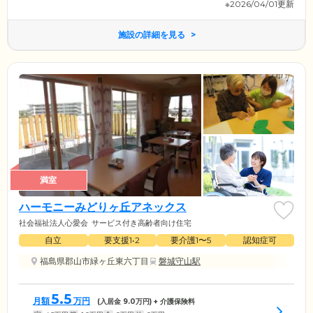
※2026/04/01更新
施設の詳細を見る
満室
ハーモニーみどりヶ丘アネックス
社会福祉法人心愛会
サービス付き高齢者向け住宅
自立
要支援1•2
要介護1〜5
認知症可
福島県郡山市緑ヶ丘東六丁目
磐城守山駅
5.5
月額
万円
(入居金
9.0
万円) + 介護保険料