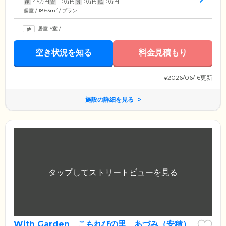
家
4.5
万円
管
1.0
万円
食
0
万円
他
0
万円
2
個室 / 18.63m
/ プラン
居室15室
/
空き状況を知る
料金見積もり
※2026/06/16更新
施設の詳細を見る
With Garden こもれびの里 あづみ（安積）