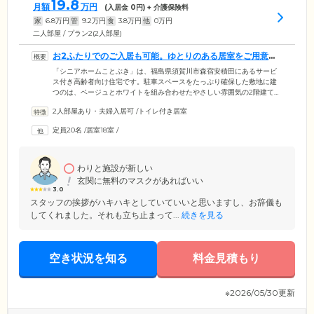
19.8
月額
万円
(入居金
0
円) + 介護保険料
家
6.8
万円
管
9.2
万円
食
3.8
万円
他
0
万円
二人部屋 / プラン2(2人部屋)
お2ふたりでのご入居も可能。ゆとりのある居室をご用意し
ています
「シニアホームことぶき」は、福島県須賀川市森宿安積田にあるサービ
ス付き高齢者向け住宅です。駐車スペースをたっぷり確保した敷地に建
つのは、ベージュとホワイトを組み合わせたやさしい雰囲気の2階建て。
周辺には田園風景が広がる穏やかな住宅街で、のんびりと暮らしていた
2人部屋あり・夫婦入居可
/
トイレ付き居室
だける環境です。ご入居者様の居室は、全室完全個室。エアコン・キッ
チン・ユニットバス・洗面台・クローゼット・温水洗浄便座付きのトイ
定員20名
/
居室18室
/
レを完備し、ベッドを置いてもゆとりのある間取りです。おふたり様で
のご入居にも対応しておりますので、お気軽にご相談ください。
わりと施設が新しい
玄関に無料のマスクがあればいい
3.0
スタッフの挨拶がハキハキとしていていいと思いますし、お辞儀も
してくれました。それも立ち止まって...
続きを見る
空き状況を知る
料金見積もり
※2026/05/30更新