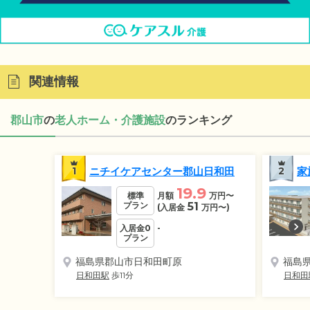
関連情報
郡山市
の
老人ホーム・介護施設
のランキング
1
ニチイケアセンター郡山日和田
2
家
19.9
標準
月額
万円
〜
プラン
51
(入居金
万円
〜)
入居金0
-
プラン
福島県郡山市日和田町原
福島
日和田駅
歩11分
日和田