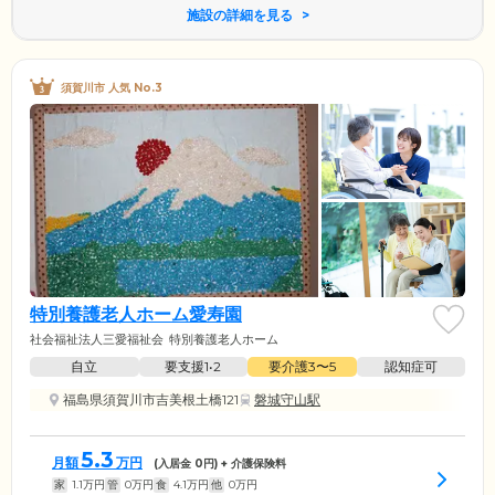
施設の詳細を見る
須賀川市 人気 No.3
特別養護老人ホーム愛寿園
社会福祉法人三愛福祉会
特別養護老人ホーム
自立
要支援1•2
要介護3〜5
認知症可
福島県須賀川市吉美根土橋121
磐城守山駅
5.3
月額
万円
(入居金
0
円) + 介護保険料
家
1.1
万円
管
0
万円
食
4.1
万円
他
0
万円