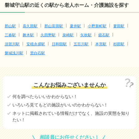
磐城守山駅の近くの駅から老人ホーム・介護施設を探す
郡山駅
喜久田駅
郡山富田駅
夏井駅
小野新町駅
要田駅
三春駅
舞木駅
久田野駅
泉崎駅
矢吹駅
鏡石駅
須賀川駅
安積永盛駅
日和田駅
五百川駅
本宮駅
杉田駅
磐城浅川駅
里白石駅
こんなお悩みございませんか
何を調べたらいいかわからない！
いろいろ見てもどの施設がいいのかわからない！
ネットに掲載されている情報だけでなく、施設の実態を知り
たい！
相談員にお任せください！