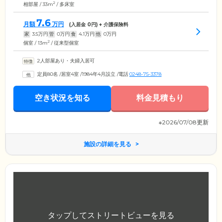
2
相部屋 / 33m
/ 多床室
7.6
月額
万円
(入居金
0
円) + 介護保険料
家
3.5
万円
管
0
万円
食
4.1
万円
他
0
万円
2
個室 / 13m
/ 従来型個室
2人部屋あり・夫婦入居可
定員80名
/
居室4室
/
1984年4月設立
/
電話
0248-75-3378
空き状況を知る
料金見積もり
※2026/07/08更新
施設の詳細を見る