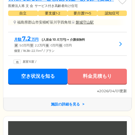
医療法人将 文 会
サービス付き高齢者向け住宅
自立
要支援1•2
要介護1〜5
認知症可
福島県郡山市安積町笹川字四角坦
磐城守山駅
7.2
月額
万円
(入居金
10.0
万円) + 介護保険料
家
5.0
万円
管
2.2
万円
食
0
万円
他
0
万円
2
個室 / 18.38~22.11m
/ プラン
居室15室
/
空き状況を知る
料金見積もり
※2026/04/01更新
施設の詳細を見る