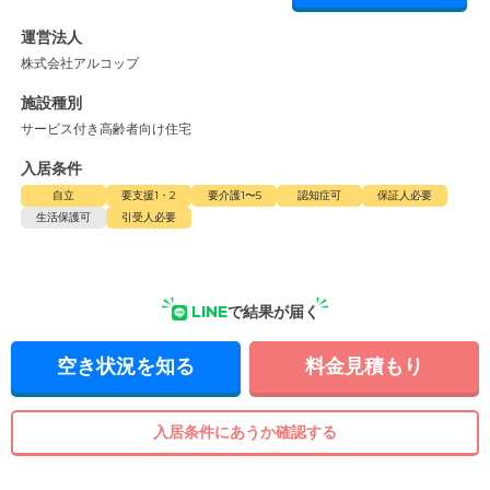
運営法人
株式会社アルコップ
施設種別
サービス付き高齢者向け住宅
入居条件
自立
要支援1・2
要介護1〜5
認知症可
保証人必要
生活保護可
引受人必要
LINE
で結果が届く
空き状況を知る
料金見積もり
入居条件にあうか確認する