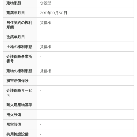
建物形態
併設型
建築年月日
2011年10月30日
居住契約の権利
賃借権
形態
改築年月日
-
土地の権利形態
賃借権
介護保険事業所
-
番号
建物の権利形態
賃借権
損害賠償保険
-
介護保険サービ
-
ス
耐火建築物基準
消火設備
-
居室設備
-
共用施設設備
-