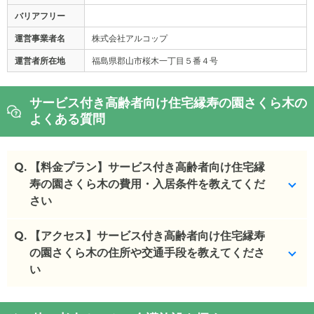
バリアフリー
運営事業者名
株式会社アルコップ
運営者所在地
福島県郡山市桜木一丁目５番４号
サービス付き高齢者向け住宅縁寿の園さくら木の
よくある質問
Q.
【料金プラン】サービス付き高齢者向け住宅縁
寿の園さくら木の費用・入居条件を教えてくだ
さい
Q.
サービス付き高齢者向け住宅縁寿の園さくら木
【アクセス】サービス付き高齢者向け住宅縁寿
の入
居金・月額料金は次のとおりです。
の園さくら木の住所や交通手段を教えてくださ
・初期費用が
い
10
万円
・月額費用が
9.2
万円
サービス付き高齢者向け住宅縁寿の園さくら木
の
交