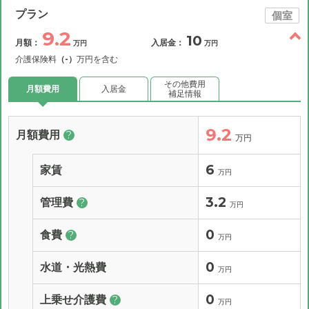
プラン
個室
9.2
10
月額：
入居金：
万円
万円
介護保険料
（-）
万円を含む
その他費用
月額費用
入居金
補足情報
9.2
月額費用
?
万円
6
家賃
万円
3.2
管理費
?
万円
0
食費
?
万円
0
水道・光熱費
万円
0
上乗せ介護費
?
万円