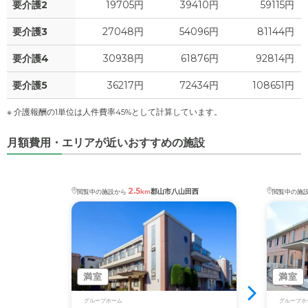
要介護2
19705円
39410円
59115円
要介護3
27048円
54096円
81144円
要介護4
30938円
61876円
92814円
要介護5
36217円
72434円
108651円
※ 介護報酬の1単位は人件費率45%として計算しています。
月額費用・エリアが近いおすすめの施設
2.5
郡山市八山田西
閲覧中の施設から
km
閲覧中の施
満室
満室
グループホーム
グループホ