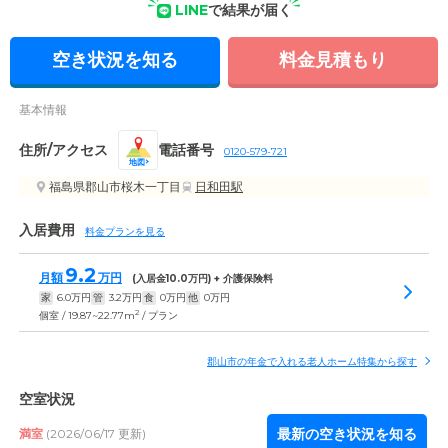
LINE
で結果が届く
空き状況を知る
料金見積もり
基本情報
住所/アクセス
電話番号
0120-579-721
地図
福島県郡山市桜木一丁目
日和田駅
入居費用
料金プランを見る
9.2
月額
万円
(入居金
10.0
万円) + 介護保険料
家
6.0
万円
管
3.2
万円
食
0
万円
他
0
万円
2
個室 / 19.87~22.77m
/ プラン
郡山市の年金で入れる老人ホーム特集から探す
空室状況
最新の空き状況を知る
満室
(2026/06/17 更新)