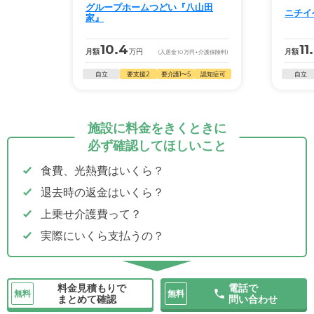
グループホームつどい『八山田
ニチイ
家』
10.4
11
月額
万円
月額
(入居金
10
万円
+介護保険料)
自立
要支援2
要介護1〜5
認知症可
自立
施設に料金をきくときに
必ず確認してほしいこと
食費、光熱費はいくら？
退去時の返金はいくら？
上乗せ介護費って？
実際にいくら支払うの？
料金見積もりで
電話で
無料
無料
まとめて確認
問い合わせ