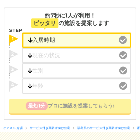
たとえば「カラオケ」「麻雀」が楽しめる施設、
「夫婦入居可」の施設、「看取り可」の施設など、
約7秒に1人が利用！
医療・看護体制から施設を探すこともできます。
ピッタリ
の施設を提案します
STEP
1
2
3
4
最短1分
プロに施設を提案してもらう
ケアスル 介護
サービス付き高齢者向け住宅
福島県のサービス付き高齢者向け住宅