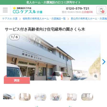
老人ホーム・介護施設の口コミ評判サイト
0120-579-721
掲載施設5万件超
0
受付 10:00〜19:00
土日祝OK
ケアスル 介護
福島県の有料老人ホーム・介護施設一覧
郡山市の有料老人ホーム・介護施
サービス付き高齢者向け住宅縁寿の園さくら木
1
/
6
1
/
6
満室
外観の写真