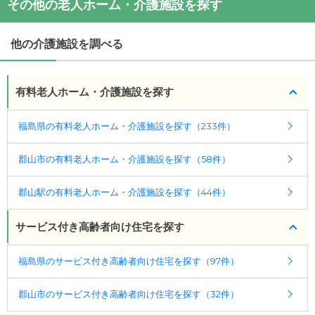
サービス付き高齢者向け住宅縁寿の園さくら木
の対
その他の老人ホーム・介護施設を探す
通アクセス
応可能な入居条件は次のとおりです。
・
住所：
福島県
郡山市
桜木一丁目
・要介護度：自立、要支援1、要支援2、要介護1、要
・
最寄り駅：
他の介護施設を調べる
介護2、要介護3、要介護4、要介護5
・認知症：受け入れ可
有料老人ホーム・介護施設を探す
ケアスル 介護では詳細な
料金プラン
をご確認頂けま
す。詳しくは
こちら
。
福島県の有料老人ホーム・介護施設を探す（233件）
◎ケアスル 介護の3つの特徴
郡山市の有料老人ホーム・介護施設を探す（58件）
・経験豊富な入居相談員が完全無料で施設探しをサ
ポート
郡山駅の有料老人ホーム・介護施設を探す（44件）
入居相談：
0120-579-721
（無料）
受付時間：10：00～19：00
サービス付き高齢者向け住宅を探す
・全国10000件の介護施設情報を掲載
福島県のサービス付き高齢者向け住宅を探す（97件）
幅広い選択肢の中から、条件にあった施設を選ぶ
ことができます。
郡山市のサービス付き高齢者向け住宅を探す（32件）
・こだわりの条件や医療体制から施設を探せる