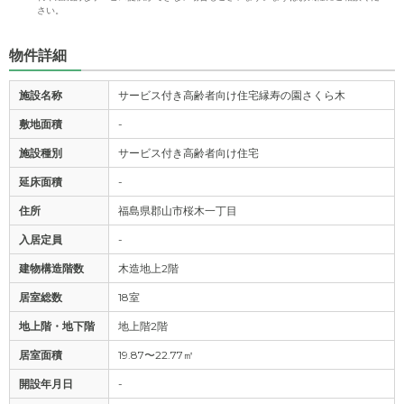
さい。
物件詳細
施設名称
サービス付き高齢者向け住宅縁寿の園さくら木
敷地面積
-
施設種別
サービス付き高齢者向け住宅
延床面積
-
住所
福島県郡山市桜木一丁目
入居定員
-
建物構造階数
木造地上2階
居室総数
18室
地上階・地下階
地上階2階
居室面積
19.87〜22.77㎡
開設年月日
-