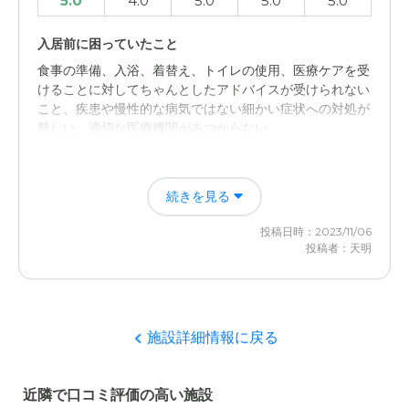
5.0
4.0
5.0
5.0
5.0
入居前に困っていたこと
食事の準備、入浴、着替え、トイレの使用、医療ケアを受
けることに対してちゃんとしたアドバイスが受けられない
こと、疾患や慢性的な病気ではない細かい症状への対処が
難しい、適切な医療機関がみつからない
入居後どうなったか？
続きを見る
介護施設でこれらのニーズに対応した専門的なケアとサポ
ートが提供されたことがあった。入居者が安心して生活で
投稿日時：2023/11/06
きる環境をサポートしてもらえた。
投稿者：天明
グループホームつどい『宝柳家』の評価
入居者の部屋や共有スペース、トイレ、浴室などの清潔さ
がすばらしい。スタッフの態度と対応もレベルが高く、入
施設詳細情報に戻る
居者への思いやりや尊重が感じられる。入居者が参加でき
る活動プログラムや社交活動が充実しているのもマル。趣
味や興味に合った活動が提供されていて安心ができる。
近隣で口コミ評価の高い施設