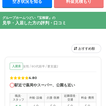
空き状況を知る
料金見積もり
グループホームつどい『宝柳家』の
見学・入居した方の評判・口コミ
女性 / 80代前半 / 要支援2
入居済
4.80
駅近で薬局やスーパー、公園も近い
職員･
近隣環境･
外観･設備
介護･医療
料金･費用
スタッフ
交通