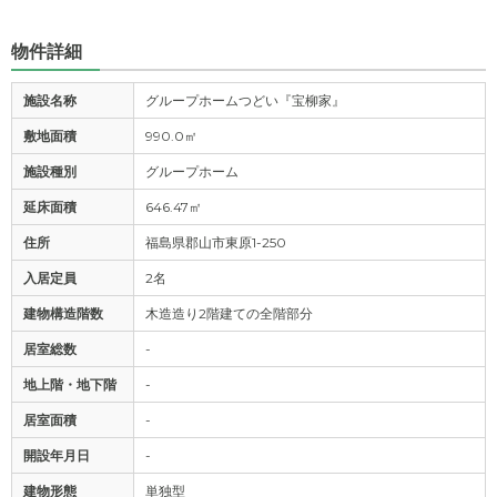
物件詳細
施設名称
グループホームつどい『宝柳家』
敷地面積
990.0㎡
施設種別
グループホーム
延床面積
646.47㎡
住所
福島県郡山市東原1-250
入居定員
2名
建物構造階数
木造造り2階建ての全階部分
居室総数
-
地上階・地下階
-
居室面積
-
開設年月日
-
建物形態
単独型