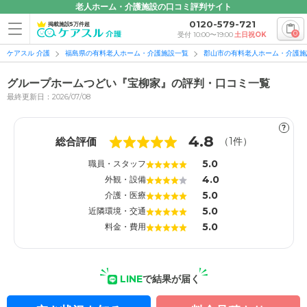
老人ホーム・介護施設の口コミ評判サイト
0120-579-721
掲載施設5万件超
0
受付 10:00〜19:00
土日祝OK
ケアスル 介護
福島県の有料老人ホーム・介護施設一覧
郡山市の有料老人ホーム・介護施
グループホームつどい『宝柳家』の評判・口コミ一覧
最終更新日：2026/07/08
?
1
1
4.8
総合評価
（
1
件）
5.0
職員・スタッフ
4.0
外観・設備
5.0
介護・医療
5.0
近隣環境・交通
5.0
料金・費用
LINE
で結果が届く