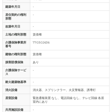
建築年月日
-
居住契約の権利
-
形態
改築年月日
-
土地の権利形態
賃借権
介護保険事業所
770302636
番号
建物の権利形態
賃借権
損害賠償保険
あり
介護保険サービ
-
ス
耐火建築物基準
-
消火設備
消火器、スプリンクラー、火災警報器、誘導灯
居室設備
緊急通報装置:なし、電話回線:なし、テレビ回線:各居
室内にあり
共用施設設備
-