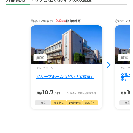
設が近くにある。
料金費用について
0.0
郡山市東原
閲覧中の施設から
km
閲覧中の施
この施設の契約条件や設備に鑑みれば、料金体系は良心的
であると思う。ただし、予算に合致しているかどうかは人
それぞれであるためそのあたりはよく確認されたし。追加
サービスについては割愛。
満室
満室
グループホーム
グループホ
グルー
グループホームつどい『宝柳家』
家』
10.7
10
月額
万円
月額
(入居金
10
万円
+介護保険料)
自立
要支援2
要介護1〜5
認知症可
自立