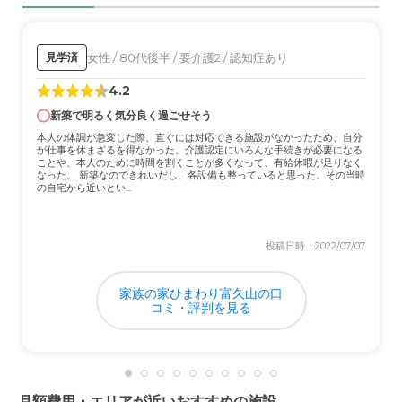
職員・スタッフ・他入居者の雰囲気について
入居者がどのように過ごしているかを見せてもらった時、
女性 / 80代後半 / 要介護2 / 認知症あり
見学済
居心地が良さそうで、入居者同士の交流が活発だったのが
印象的だった。
4.2
新築で明るく気分良く過ごせそう
外観・内装・居室・設備について
本人の体調が急変した際、直ぐには対応できる施設がなかったため、自分
施設内外のセキュリティ対策がしっかりしていて入居者の
が仕事を休まざるを得なかった。介護認定にいろんな手続きが必要になる
ことや、本人のために時間を割くことが多くなって、有給休暇が足りなく
安全が確保されているように感じた。
なった。 新築なのできれいだし、各設備も整っていると思った。その当時
の自宅から近いとい...
介護医療サービスについて
必要な医療ケアがしっかりと利用者に提供されている。入
投稿日時：2022/07/07
居者それぞれの健康状態が適切にモニタリングされてい
る。
家族の家ひまわり富久山の口
コミ・評判を見る
近隣環境や交通アクセスについて
施設が公共交通機関の駅やバス停に近くて便利。入居者や
家族が公共交通機関を利用して施設に行く時は特に苦労も
しないと思う。薬局、スーパーマーケット、公園などの施
月額費用・エリアが近いおすすめの施設