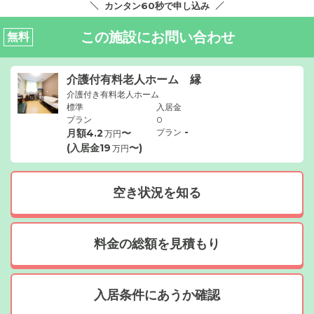
カンタン60秒で申し込み
この施設にお問い合わせ
無料
介護付有料老人ホーム 縁
介護付き有料老人ホーム
標準
入居金
プラン
0
-
月額
4.2
〜
プラン
万円
(入居金
19
〜)
万円
空き状況を知る
料金の総額を見積もり
入居条件にあうか確認