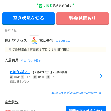
居室内設備の写真
LINE
で結果が届く
空き状況を知る
料金見積もり
基本情報
住所/アクセス
電話番号
024-983-6561
地図
福島県郡山市富田東６丁目９５
日和田駅
入居費用
料金プランを見る
4.2
月額
万円
(入居金
19.5
万円) + 介護保険料
家
0
万円
管
4.0
万円
食
1,800
円
他
0
万円
個室 / 基本プラン
郡山市の年金で入れる老人ホーム特集から探す
空室状況
最新の空き状況を知る
満室
(2026/07/08 更新)