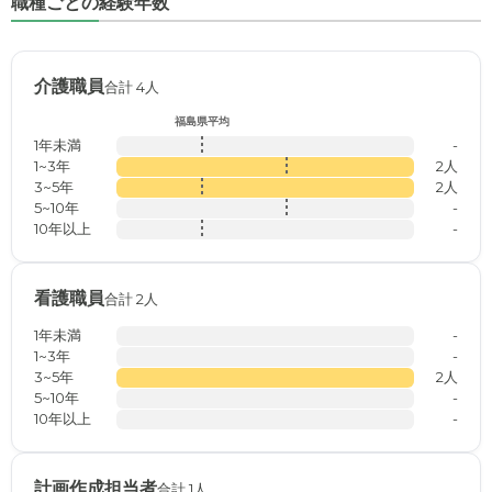
職種ごとの経験年数
介護職員
合計 4人
福島県平均
1年未満
-
1~3年
2人
3~5年
2人
5~10年
-
10年以上
-
看護職員
合計 2人
1年未満
-
1~3年
-
3~5年
2人
5~10年
-
10年以上
-
計画作成担当者
合計 1人