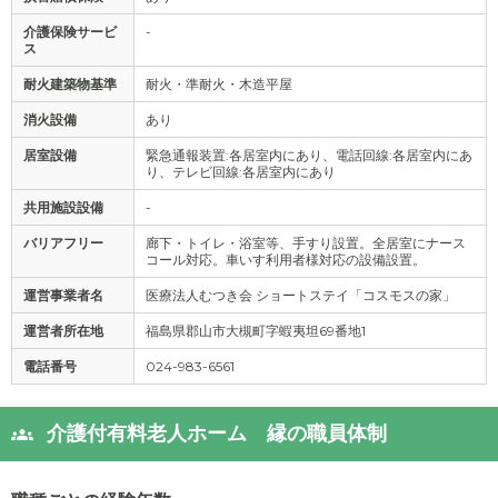
介護保険サービ
-
ス
耐火建築物基準
耐火・準耐火・木造平屋
消火設備
あり
居室設備
緊急通報装置:各居室内にあり、電話回線:各居室内にあ
り、テレビ回線:各居室内にあり
共用施設設備
-
バリアフリー
廊下・トイレ・浴室等、手すり設置。全居室にナース
コール対応。車いす利用者様対応の設備設置。
運営事業者名
医療法人むつき会 ショートステイ「コスモスの家」
運営者所在地
福島県郡山市大槻町字蝦夷坦69番地1
電話番号
024-983-6561
介護付有料老人ホーム 縁の職員体制