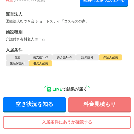
運営法人
医療法人むつき会 ショートステイ「コスモスの家」
施設種別
介護付き有料老人ホーム
入居条件
自立
要支援1〜2
要介護1〜5
認知症可
保証人必要
生活保護可
引受人必要
LINE
で結果が届く
空き状況を知る
料金見積もり
入居条件にあうか確認する