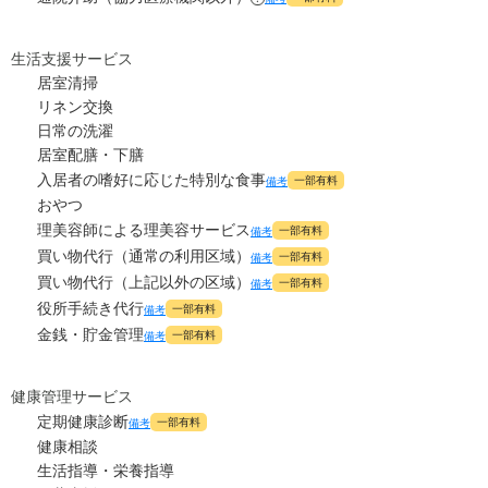
生活支援サービス
居室清掃
リネン交換
日常の洗濯
居室配膳・下膳
入居者の嗜好に応じた特別な食事
一部有料
備考
おやつ
理美容師による理美容サービス
一部有料
備考
買い物代行（通常の利用区域）
一部有料
備考
買い物代行（上記以外の区域）
一部有料
備考
役所手続き代行
一部有料
備考
金銭・貯金管理
一部有料
備考
健康管理サービス
定期健康診断
一部有料
備考
健康相談
生活指導・栄養指導