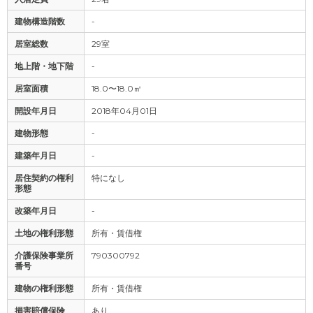
建物構造階数
-
居室総数
29室
地上階・地下階
-
居室面積
18.0〜18.0㎡
開設年月日
2018年04月01日
建物形態
-
建築年月日
-
居住契約の権利
特になし
形態
改築年月日
-
土地の権利形態
所有・賃借権
介護保険事業所
790300792
番号
建物の権利形態
所有・賃借権
損害賠償保険
あり