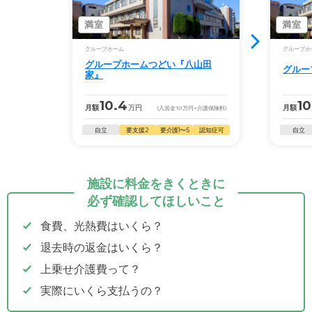
満室
満室
グループホーム
グループホ
グループホームつどい『八山田
グルー
家』
10.4
10
月額
万円
月額
(入居金
10
万円
+介護保険料)
自立
要支援2
要介護1〜5
認知症可
自立
施設に料金をきくときに
必ず確認してほしいこと
食費、光熱費はいくら？
退去時の返金はいくら？
上乗せ介護費って？
実際にいくら支払うの？