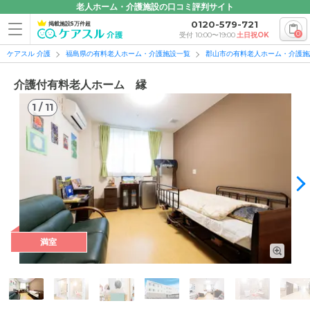
老人ホーム・介護施設の口コミ評判サイト
0120-579-721
掲載施設5万件超
0
受付 10:00〜19:00
土日祝OK
ケアスル 介護
福島県の有料老人ホーム・介護施設一覧
郡山市の有料老人ホーム・介護施
介護付有料老人ホーム 縁
1
/
11
1
/
11
満室