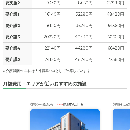
要支援2
9330円
18660円
27990円
要介護1
16140円
32280円
48420円
要介護2
18120円
36240円
54360円
要介護3
20220円
40440円
60660円
要介護4
22140円
44280円
66420円
要介護5
24120円
48240円
72360円
※ 介護報酬の1単位は人件費率45%として計算しています。
月額費用・エリアが近いおすすめの施設
1.2
郡山市八山田西
閲覧中の施設から
km
閲覧中の施