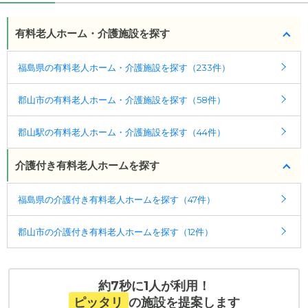
ケアスル 介護では詳細な
料金プラン
をご確認頂けま
有料老人ホーム・介護施設を探す
す。詳しくは
こちら
。
福島県の有料老人ホーム・介護施設を探す（233件）
◎ケアスル 介護の3つの特徴
・経験豊富な入居相談員が完全無料で施設探しをサ
郡山市の有料老人ホーム・介護施設を探す（58件）
ポート
入居相談：
0120-579-721
（無料）
郡山駅の有料老人ホーム・介護施設を探す（44件）
受付時間：10：00～19：00
介護付き有料老人ホームを探す
・全国10000件の介護施設情報を掲載
幅広い選択肢の中から、条件にあった施設を選ぶ
福島県の介護付き有料老人ホームを探す（47件）
ことができます。
・こだわりの条件や医療体制から施設を探せる
郡山市の介護付き有料老人ホームを探す（12件）
たとえば「カラオケ」「麻雀」が楽しめる施設、
「夫婦入居可」の施設、「看取り可」の施設など、
医療・看護体制から施設を探すこともできます。
約7秒に1人が利用！
ピッタリ
の施設を提案します