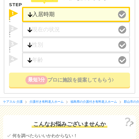
STEP
1
2
3
4
最短1分
プロに施設を提案してもらう
ケアスル 介護
介護付き有料老人ホーム
福島県の介護付き有料老人ホーム
郡山市の
こんなお悩みございませんか
何を調べたらいいかわからない！