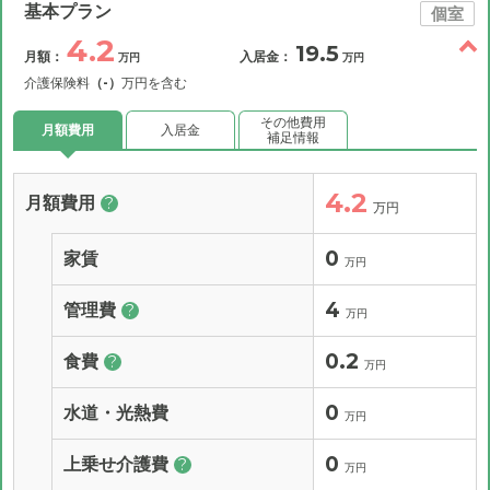
基本プラン
個室
4.2
19.5
月額：
入居金：
万円
万円
介護保険料
（-）
万円を含む
その他費用
月額費用
入居金
補足情報
4.2
月額費用
?
万円
0
家賃
万円
4
管理費
?
万円
0.2
食費
?
万円
0
水道・光熱費
万円
0
上乗せ介護費
?
万円