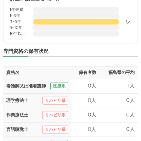
1年未満
-
1~3年
-
3~5年
1人
5~10年
-
10年以上
-
専門資格の保有状況
資格名
保有者数
福島県の平均
0人
1人
看護師又は准看護師
医療系
0人
0人
理学療法士
リハビリ系
0人
0人
作業療法士
リハビリ系
0人
0人
言語聴覚士
リハビリ系