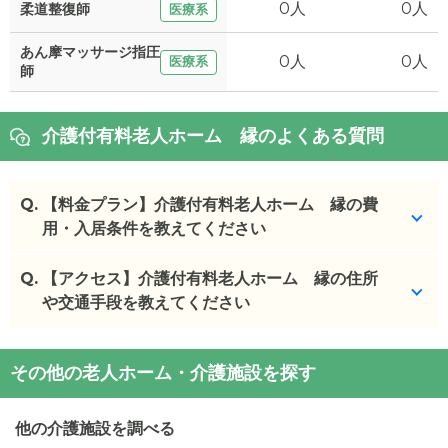
0人
0人
柔道整復師
医療系
あん摩マッサージ指圧
0人
0人
医療系
師
介護付有料老人ホーム 縁のよくある質問
Q.
【料金プラン】介護付有料老人ホーム 縁の費
用・入居条件を教えてください
Q.
介護付有料老人ホーム 縁
【アクセス】介護付有料老人ホーム 縁の住所
の入居金・月額料金は次
のとおりです。
や交通手段を教えてください
・初期費用が
19.5
万円
・月額費用が
4.2
万円
介護付有料老人ホーム 縁
の
交通アクセス
その他の老人ホーム・介護施設を探す
・
住所：
福島県
郡山市
富田東６丁目９５
介護付有料老人ホーム 縁
の対応可能な入居条件は
・
最寄り駅：
次のとおりです。
他の介護施設を調べる
・要介護度：