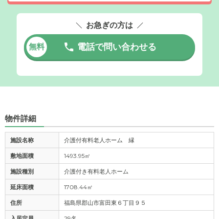
お急ぎの方は
電話で問い合わせる
無料
物件詳細
施設名称
介護付有料老人ホーム 縁
敷地面積
1493.95㎡
施設種別
介護付き有料老人ホーム
延床面積
1708.44㎡
住所
福島県郡山市富田東６丁目９５
入居定員
29名