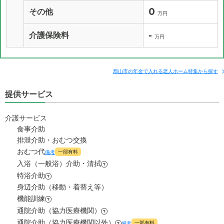
0
その他
万円
-
介護保険料
万円
郡山市の年金で入れる老人ホーム特集から探す
提供サービス
介護サービス
食事介助
排泄介助・おむつ交換
おむつ代
一部有料
備考
入浴（一般浴）介助・清拭
?
特浴介助
?
身辺介助（移動・着替え等）
機能訓練
?
通院介助（協力医療機関）
?
通院介助（協力医療機関以外）
一部有料
備考
?