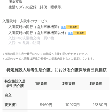
服薬支援
生活リズムの記録（排便・睡眠等）
入退院時・入院中のサービス
入退院時の同行（協力医療機関）
一部有料
備考
入退院時の同行（協力医療機関以外）
一部有料
備考
入院中の洗濯物交換・買い物
入院中の見舞い訪問
※ 実際の提供内容や費用については施設へ直接お問い合わせください。
※ 上記のサービス情報は厚生労働省への届出内容をもとに表示しています。
「特定施設入居者生活介護」における介護保険自己負担額
特定施設入居
1割負担
2割負担
3割負担
者生活介護
自立
-
-
-
要支援1
5460円
10920円
16380円