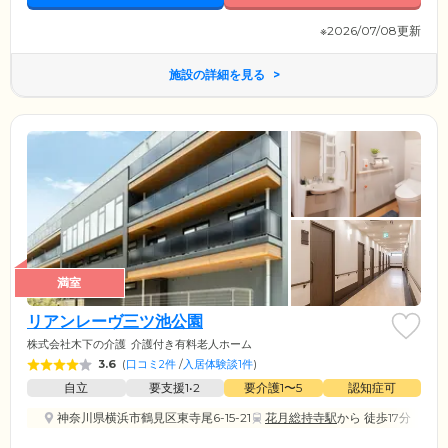
※2026/07/08更新
施設の詳細を見る
満室
リアンレーヴ三ツ池公園
株式会社木下の介護
介護付き有料老人ホーム
3.6
(
口コミ2件
/
入居体験談1件
)
自立
要支援1•2
要介護1〜5
認知症可
神奈川県横浜市鶴見区東寺尾6-15-21
花月総持寺駅
から 徒歩17分