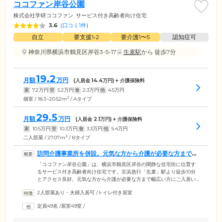
ココファン岸谷公園
株式会社学研ココファン
サービス付き高齢者向け住宅
3.6
(
口コミ1件
)
自立
要支援1•2
要介護1〜5
認知症可
神奈川県横浜市鶴見区岸谷3-5-17
生麦駅
から 徒歩7分
19.2
月額
万円
(入居金
14.4
万円) + 介護保険料
家
7.2
万円
管
5.2
万円
食
2.3
万円
他
4.5
万円
2
個室 / 18.3~20.52m
/ Aタイプ
29.5
月額
万円
(入居金
2.1
万円) + 介護保険料
家
10.5
万円
管
10.3
万円
食
3.3
万円
他
5.4
万円
2
二人部屋 / 27.07m
/ Bタイプ
訪問介護事業所を併設。元気な方から介護が必要な方まで安
心です
「ココファン岸谷公園」は、横浜市鶴見区岸谷の閑静な住宅街に位置す
るサービス付き高齢者向け住宅です。京浜急行「生麦」駅より徒歩10分
とアクセス良好。元気な方から介護が必要な方まで幅広い方にご入居い
ただいています。みなさまの生活を手厚くサポートできるよう、24時間
2人部屋あり・夫婦入居可
/
トイレ付き居室
365日介護スタッフが常駐。必要に応じて、併設している訪問介護事業所
のご利用も可能ですので、お一人おひとりの身体状況に合わせてご活用
定員49名
/
居室49室
/
ください。また、近隣の医療機関との連携により、ご希望があれば訪問
診療を実施。ご入居前のかかりつけ医を継続していただくこともできま