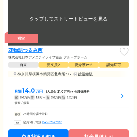
満室
花物語つるみ西
株式会社日本アメニティライフ協会
グループホーム
自立
要支援2
要介護1〜5
認知症可
神奈川県横浜市鶴見区北寺尾7-8-1
妙蓮寺駅
14.0
月額
万円
(入居金
21.0
万円) + 介護保険料
家
6.6
万円
管
1.8
万円
食
3.6
万円
他
2.0
万円
個室 / 個室
24時間介護士常駐
定員3名
/
電話
045-571-6987
空き状況を知る
料金見積もり