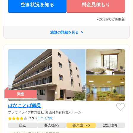
空き状況を知る
料金見積もり
※2026/07/16更新
施設の詳細を見る
満室
はなことば鶴見
プラウドライフ株式会社
介護付き有料老人ホーム
3.7
(
口コミ2件
)
自立
要支援1•2
要介護1〜5
認知症可