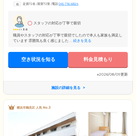
各お部屋はバリアフリー設計で、温水洗浄機能付きトイレ、電動介護ベ
定員72名
/
居室72室
/
電話
045-716-6824
ッド、エアコン、ケアコールを設置し安全に配慮いたしました。エント
ランス、食堂などの共用部分にも随所に手すりを設置。通路には、車い
すの方が行き来しやすい広さを確保しています。安心してお過ごしくだ
さい。
スタッフの対応が丁寧で親切
3.0
職員やスタッフの対応が丁寧で親切でしたので本人も家族も満足し
ています 雰囲気も良く感じました ...
続きを見る
空き状況を知る
料金見積もり
※2026/08/09更新
施設の詳細を見る
横浜市鶴見区 人気 No.3