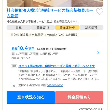
社会福祉法人横浜市福祉サービス協会新鶴見ホー
ム新館
社会福祉法人横浜市福祉サービス協会
特別養護老人ホーム
自立
要支援1•2
要介護3〜5
認知症可
神奈川県横浜市鶴見区江ケ崎町2-42
鹿島田駅
10.4
月額
万円
(入居金
0
円) + 介護保険料
家
6.0
万円
管
0
万円
食
4.3
万円
他
0
万円
相部屋 / プランA
ユニット型の特養。個別のニーズに柔軟に対応しています
JR南武線「尻手駅」より徒歩10分。「新鶴見ホーム新館」は、横浜市鶴
見区江ケ崎町にある、特別養護老人ホームです。ご入居者様お一人おひ
とりの個別のニーズに対応できるよう、ユニット型のケアを行っていま
す。各ユニットが個別の生活空間として機能し、小規模な家庭のような
定員50名
/
居室60室
/
電話
045-583-0800
雰囲気を持っています。少人数制ならではの、あたたかく家庭的な雰囲
気のなかで、のびのびとお過ごしください。「毎日を、こころ豊かに暮
らしていただきたい」という願いのもと、心を込めた支援を行っていま
空き状況を知る
料金見積もり
す。
※2026/07/08更新