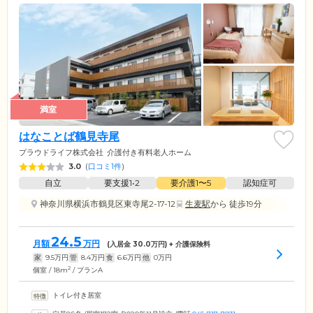
満室
はなことば鶴見寺尾
プラウドライフ株式会社
介護付き有料老人ホーム
3.0
(
口コミ1件
)
自立
要支援1•2
要介護1〜5
認知症可
神奈川県横浜市鶴見区東寺尾2-17-12
生麦駅
から 徒歩19分
24.5
月額
万円
(入居金
30.0
万円) + 介護保険料
家
9.5
万円
管
8.4
万円
食
6.6
万円
他
0
万円
2
個室 / 18m
/ プランA
トイレ付き居室