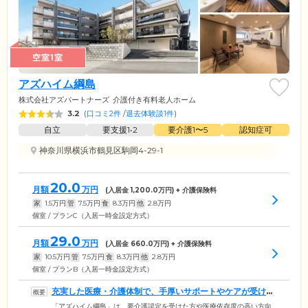
空室1室
アズハイム綱島
株式会社アズパートナーズ
介護付き有料老人ホーム
3.2
(
口コミ2件
/
退去体験談1件
)
自立
要支援1•2
要介護1〜5
認知症可
神奈川県横浜市鶴見区駒岡4-29-1
20.0
月額
万円
(入居金
1,200.0
万円) + 介護保険料
家
1.5
万円
管
7.5
万円
食
8.3
万円
他
2.8
万円
個室 / プランC（入居一時金設定方式）
29.0
月額
万円
(入居金
660.0
万円) + 介護保険料
家
10.5
万円
管
7.5
万円
食
8.3
万円
他
2.8
万円
個室 / プランB（入居一時金設定方式）
充実した医療・介護体制で、手厚いサポートやケアが受けら
れます
「アズハイム綱島」は、要介護認定を受けた方や医療依存度の高い方向