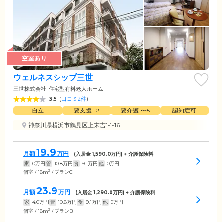
空室あり
ウェルネスシップ三世
三世株式会社
住宅型有料老人ホーム
3.5
(
口コミ2件
)
自立
要支援1•2
要介護1〜5
認知症可
神奈川県横浜市鶴見区上末吉1-1-16
19.9
月額
万円
(入居金
1,590.0
万円) + 介護保険料
家
0
万円
管
10.8
万円
食
9.1
万円
他
0
万円
2
個室 / 18m
/ プランC
23.9
月額
万円
(入居金
1,290.0
万円) + 介護保険料
家
4.0
万円
管
10.8
万円
食
9.1
万円
他
0
万円
2
個室 / 18m
/ プランB