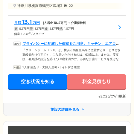
神奈川県横浜市鶴見区馬場3-18-22
13.1
月額
万円
(入居金
10.4
万円) + 介護保険料
家
5.2
万円
管
1.2
万円
食
5.1
万円
他
1.6
万円
2
個室 / 25m
/ Aタイプ
プライバシーに配慮した個室をご用意。キッチン、エアコン
を備えています
「グリーンホームHISUI」は、横浜市鶴見区馬場に位置するサービス付き
高齢者向け住宅です。ご入居いただけるのは、60歳以上、または、要支
援・要介護の認定を受けた60歳未満の方。必要な介護サービスを受けな
がら、ご自分のペースで生活をお送りいただけます。ご入居のみなさま
2人部屋あり・夫婦入居可
/
トイレ付き居室
がお住まいになる居室は、プライバシーに配慮した個室をご用意。各居
室には、トイレ、洗面台、浴室のほか、ミニキッチンを完備。簡単な調
理や、お茶を沸かす際にご利用ください。また、各居室にはエアコンを
空き状況を知る
料金見積もり
設置しているので、1年中快適な気温でお過ごしいただけます。
※2026/07/11更新
施設の詳細を見る