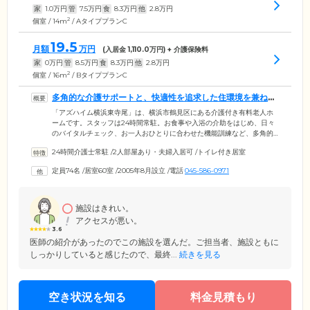
家
1.0
万円
管
7.5
万円
食
8.3
万円
他
2.8
万円
2
個室 / 14m
/ AタイププランC
19.5
月額
万円
(入居金
1,110.0
万円) + 介護保険料
家
0
万円
管
8.5
万円
食
8.3
万円
他
2.8
万円
2
個室 / 16m
/ BタイププランC
多角的な介護サポートと、快適性を追求した住環境を兼ね備
えています
「アズハイム横浜東寺尾」は、横浜市鶴見区にある介護付き有料老人ホ
ームです。スタッフは24時間常駐。お食事や入浴の介助をはじめ、日々
のバイタルチェック、お一人おひとりに合わせた機能訓練など、多角的
なサポートで心豊かな毎日をお守りします。館内にはご入居者様の多様
24時間介護士常駐
/
2人部屋あり・夫婦入居可
/
トイレ付き居室
なライフスタイルに寄り添った設備が充実。明るく開放的なロビーやダ
イニング、日当たりのよいテラス、くつろぎの大浴場などをご用意して
定員74名
/
居室60室
/
2005年8月設立
/
電話
045-586-0971
います。その日の気分の向くまま趣味の活動を楽しんだり、ゆったりと
お茶をしたり。お好きな場所で、安らぎのひとときをお楽しみくださ
い。そのほか入居一時金は0円でご入居いただけるため、初期費用を抑え
てお引越ししたい方にも最適です。
施設はきれい。
アクセスが悪い。
3.6
医師の紹介があったのでこの施設を選んだ。ご担当者、施設ともに
しっかりしていると感じたので、最終...
続きを見る
空き状況を知る
料金見積もり