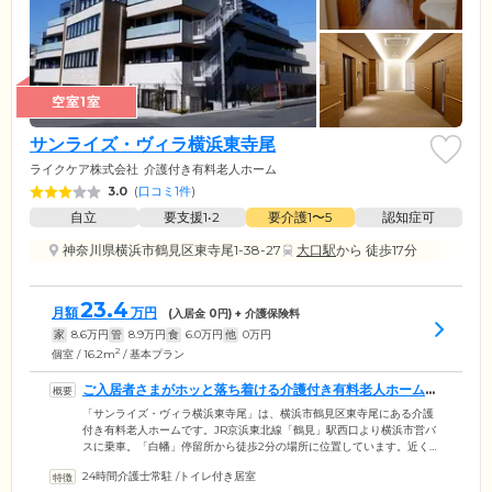
空室1室
サンライズ・ヴィラ横浜東寺尾
ライクケア株式会社
介護付き有料老人ホーム
3.0
(
口コミ1件
)
自立
要支援1•2
要介護1〜5
認知症可
神奈川県横浜市鶴見区東寺尾1-38-27
大口駅
から 徒歩17分
23.4
月額
万円
(入居金
0
円) + 介護保険料
家
8.6
万円
管
8.9
万円
食
6.0
万円
他
0
万円
2
個室 / 16.2m
/ 基本プラン
ご入居者さまがホッと落ち着ける介護付き有料老人ホームで
す
「サンライズ・ヴィラ横浜東寺尾」は、横浜市鶴見区東寺尾にある介護
付き有料老人ホームです。JR京浜東北線「鶴見」駅西口より横浜市営バ
スに乗車。「白幡」停留所から徒歩2分の場所に位置しています。近くに
「白幡公園」があり、緑が多い自然豊かな環境です。4階建ての建物にお
24時間介護士常駐
/
トイレ付き居室
部屋は72室。ご入居者さまお一人おひとりに個室をご用意しています。