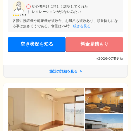
す。
初心者向けに詳しく説明してくれた
レクレーションが少ないみたい
3.6
各階に洗濯機や乾燥機が複数台、お風呂も複数あり、順番待ちにな
る事は無さそうである。食堂は24時...
続きを見る
空き状況を知る
料金見積もり
※2026/07/11更新
施設の詳細を見る