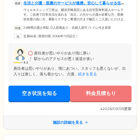
生活と介護・医療のサービスが連携。安心して暮らせる住ま
いです
ウェルネスシップ三世は、横浜市鶴見区にある住宅型有料老人ホームで
す。ご自身で日常生活を送れる「自立」の方から介護が必要な方、医療
依存度の高い方、看取りケアをご希望の方まで幅広くご入居いただけま
す。日中は看護師が常駐。お体の状態に合わせて外部の介護サービスの
24時間介護士常駐
/
2人部屋あり・夫婦入居可
/
トイレ付き居室
ご利用が可能なほか、佐々木病院グループが運営する強みをいかし、医
療連携がスムーズです。佐々木病院の電子カルテが専用回線でつながっ
定員66名
/
居室55室
/
2006年11月設立
/
ているため、ご入居者様の健康状態を常に把握できます。緊急時も連携
して適切な対応をいたしますので、ご安心ください。生活と介護・医療
のサービスが連携し、ご入居のみなさまに安心と安らぎのある暮らしを
ご提供します。
責任者が思いやりがあり情に厚い
駅からのアクセスが悪く坂道が多い
3.2
責任者は思いやりがあり、情にあつい。スタッフも悪くないが、出
入りは激しく、落ち着かない。 介護...
続きを見る
空き状況を知る
料金見積もり
※2026/03/05更新
施設の詳細を見る