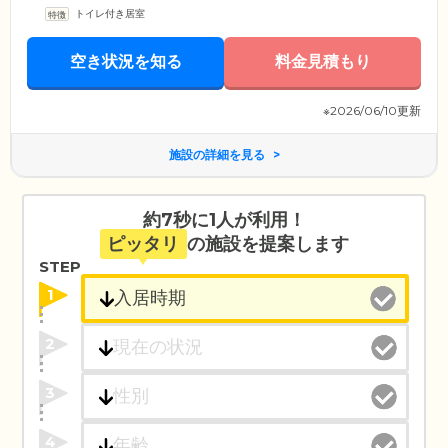
生」や「地域社会との交流」をテーマに、ご入居のみなさまがいきいき
トイレ付き居室
とご自分らしく暮らせる住まいをご提供しています。当ホーム最大の特
徴は、介護認定を受けていない「自立」の方向けのフロア内に、一般の
賃貸住宅を併設していること。さらに、世代を超えて地域の絆をつなげ
空き状況を知る
料金見積もり
られるよう、ホーム内にはさまざまな介護福祉施設を併設しています。
※2026/06/10更新
施設の詳細を見る
約7秒に1人が利用！
ピッタリ
の施設を提案します
STEP
1
2
3
4