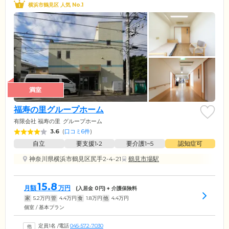
横浜市鶴見区 人気 No.1
満室
福寿の里グループホーム
有限会社 福寿の里
グループホーム
3.6
(
口コミ6件
)
自立
要支援1•2
要介護1~5
認知症可
神奈川県横浜市鶴見区尻手2-4-21
鶴見市場駅
15.8
月額
万円
(入居金
0
円) + 介護保険料
家
5.2
万円
管
4.4
万円
食
1.8
万円
他
4.4
万円
個室 / 基本プラン
定員1名
/
電話
045-572-7030