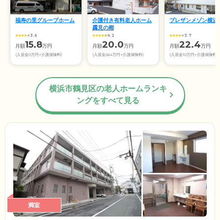
福寿の里グループホーム
介護付き有料老人ホーム
プレザンメゾン横浜
靎見の鄕
3.6
4.2
3.7
15.8
20.0
22.4
月額
万円
月額
万円
月額
万円
(入居金0万円+介護保険料)
(入居金264万円+介護保険料)
(入居金10万円+介護保険料)
横浜市鶴見区の老人ホームランキ
ングをすべて見る
満室