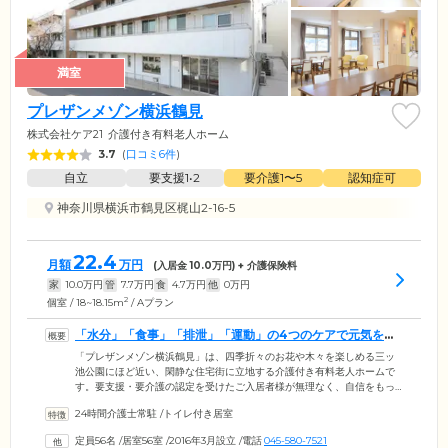
満室
プレザンメゾン横浜鶴見
株式会社ケア21
介護付き有料老人ホーム
3.7
(
口コミ6件
)
自立
要支援1•2
要介護1〜5
認知症可
神奈川県横浜市鶴見区梶山2-16-5
22.4
月額
万円
(入居金
10.0
万円) + 介護保険料
家
10.0
万円
管
7.7
万円
食
4.7
万円
他
0
万円
2
個室 / 18~18.15m
/ Aプラン
「水分」「食事」「排泄」「運動」の4つのケアで元気を引
き出します
「プレザンメゾン横浜鶴見」は、四季折々のお花や木々を楽しめる三ッ
池公園にほど近い、閑静な住宅街に立地する介護付き有料老人ホームで
す。要支援・要介護の認定を受けたご入居者様が無理なく、自信をもっ
てご自身で身の回りのことができる「自立」の状態を目指せるようサポ
24時間介護士常駐
/
トイレ付き居室
ートいたします。私たちが目指しているのは「ご高齢のみなさまを元気
にすること」です。そこで、「水分摂取」「食事」「排泄」「運動(リハ
定員56名
/
居室56室
/
2016年3月設立
/
電話
045-580-7521
ビリ・散歩など)」の4つのケアを重視。ご入居者様それぞれがお持ちの