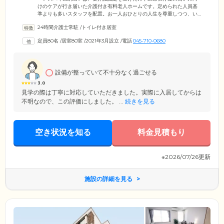
けのケアが行き届いた介護付き有料老人ホームです。定められた人員基
準よりも多いスタッフを配置。お一人おひとりの人生を尊重しつつ、い
つでも自分らしく暮らしていただけるようケアします。身体介護はもち
24時間介護士常駐
/
トイレ付き居室
ろん、対話を通じての精神的なサポートにも努めています。また、訪問
歯科も備えているほか、かわいクリニック武蔵小杉や川崎やまぶきクリ
定員80名
/
居室80室
/
2021年3月設立
/
電話
045-710-0680
ニックなどの協力医療機関も充実していて安心。さらに、ケアマネジャ
ーがご家族やご入居者様と相談のうえ作成したケアアプランに沿って、
訓練や歩行訓練も実施。器具を使用し、機能訓練指導員が安全に配慮し
ながらサポートします。
設備が整っていて不十分なく過ごせる
3.0
見学の際は丁寧に対応していただきました。実際に入居してからは
不明なので、この評価にしました。 ...
続きを見る
空き状況を知る
料金見積もり
※2026/07/26更新
施設の詳細を見る