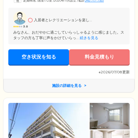
定員86名
/
居室172室
/
2020年11月設立
/
電話
045-717-7931
入居者とレクリエーションを楽し...
3.0
みなさん、おだやかに過ごしていらっしゃるように感じました。ス
タッフの方も丁寧に声をかけていらっ...
続きを見る
空き状況を知る
料金見積もり
※2026/07/08更新
施設の詳細を見る