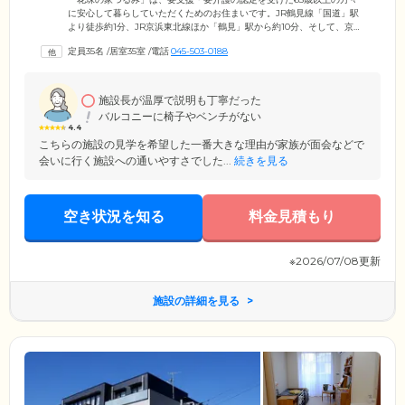
に安心して暮らしていただくためのお住まいです。JR鶴見線「国道」駅
より徒歩約1分、JR京浜東北線ほか「鶴見」駅から約10分、そして、京浜
急行「花月総持寺」駅からは約3分。3駅を利用できる便利な立地となっ
定員35名
/
居室35室
/
電話
045-503-0188
ています。当ホームは介護付有料老人ホームのため、お食事やお部屋の
清掃、介護サービスなどすべてを内部スタッフがご提供。在籍するケア
マネジャーがお一人おひとりに最適な介護サービスプランを作成し、そ
れにもとづいてスタッフがチーム体制で寄り添ったサービスをお届けし
施設長が温厚で説明も丁寧だった
ます。認知症の方にも対応していますので、お気軽にご相談ください。
バルコニーに椅子やベンチがない
4.4
こちらの施設の見学を希望した一番大きな理由が家族が面会などで
会いに行く施設への通いやすさでした...
続きを見る
空き状況を知る
料金見積もり
※2026/07/08更新
施設の詳細を見る