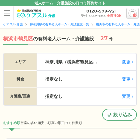
老人ホーム・介護施設の口コミ評判サイト
0120-579-721
掲載施設5万件超
0
受付 10:00〜19:00
土日祝OK
ケアスル 介護
神奈川県の有料老人ホーム・介護施設一覧
横浜市の有料老人ホーム・介護
27
横浜市鶴見区
の
有料老人ホーム・介護施設
件
変更
神奈川県（横浜市鶴見区...
エリア
指定なし
変更
料金
指定なし
変更
介護度/医療
絞り込み
おすすめ順
空室の多い順
安い順
高い順
口コミ件数順