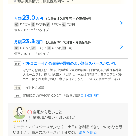
神奈川県横浜市鶴見区駒岡5-18-17
23.0
月額
万円
(入居金
30.0
万円) + 介護保険料
家
11.7
万円
管
5.0
万円
食
6.3
万円
他
0
万円
2
個室 / 18.42m
/ Aタイプ
23.3
月額
万円
(入居金
30.0
万円) + 介護保険料
家
12.0
万円
管
5.0
万円
食
6.3
万円
他
0
万円
2
個室 / 18.42m
/ Bタイプ
バルコニー付きの個室や景観のよい談話スペースがございま
す
はなことば鶴見は、神奈川県横浜市鶴見区駒岡5丁目にある介護付有料老
人ホームです。鶴見川のほとりに建つホームは4階建て。各フロアにバル
コニー付きの居室が並び、窓から日差しがたっぷり入る個室でプライバ
シーを守りながら、快適にお過ごしいただけます。各お部屋には、介護
トイレ付き居室
用電動ベッドや冷暖房、トイレ、温水器付洗面所を完備。緊急時用のナ
ースコールは、トイレとベッドの横に設置しており、ボタンひとつでス
定員60名
/
居室60室
/
2012年4月設立
/
電話
045-633-7811
タッフが駆け付けます。また、談話コーナーからの景観のよさが当ホー
ムの自慢です。お仲間と歓談したり、休憩しながら、景観をお楽しみく
ださい。
自宅から近いこと
駐車場が狭いと思いました
3.6
ミーティングスペースが少なく、土日には利用できないのかなと思
いました。部屋のスペースが十分なの...
続きを見る