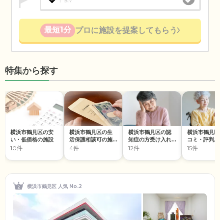
最短1分
プロに施設を提案してもらう
特集から探す
横浜市鶴見区の安
横浜市鶴見区の生
横浜市鶴見区の認
横浜市鶴見区
い・低価格の施設
活保護相談可の施
知症の方受け入れ
コミ・評判あ
設
の施設
施設
10件
4件
12件
15件
横浜市鶴見区 人気 No.2