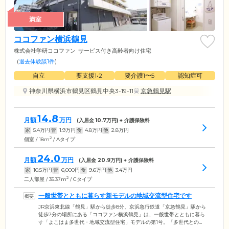
満室
ココファン横浜鶴見
株式会社学研ココファン
サービス付き高齢者向け住宅
(
退去体験談1件
)
自立
要支援1•2
要介護1〜5
認知症可
神奈川県横浜市鶴見区鶴見中央3-19-11
京急鶴見駅
14.8
月額
万円
(入居金
10.7
万円) + 介護保険料
家
5.4
万円
管
1.9
万円
食
4.8
万円
他
2.8
万円
2
個室 / 18m
/ Aタイプ
24.0
月額
万円
(入居金
20.9
万円) + 介護保険料
家
10.5
万円
管
6,000
円
食
9.6
万円
他
3.4
万円
2
二人部屋 / 35.37m
/ Cタイプ
一般世帯とともに暮らす新モデルの地域交流型住宅です
JR京浜東北線「鶴見」駅から徒歩8分、京浜急行鉄道「京急鶴見」駅から
徒歩7分の場所にある「ココファン横浜鶴見」は、一般世帯とともに暮ら
す「よこはま多世代・地域交流型住宅」モデルの第1号。「多世代との共