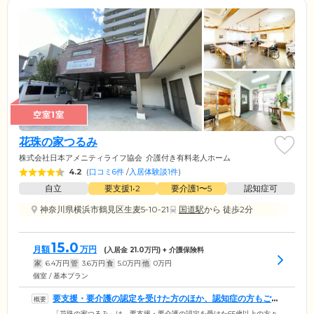
空室1室
花珠の家つるみ
株式会社日本アメニティライフ協会
介護付き有料老人ホーム
4.2
(
口コミ6件
/
入居体験談1件
)
自立
要支援1•2
要介護1〜5
認知症可
神奈川県横浜市鶴見区生麦5-10-21
国道駅
から 徒歩2分
15.0
月額
万円
(入居金
21.0
万円) + 介護保険料
家
6.4
万円
管
3.6
万円
食
5.0
万円
他
0
万円
個室 / 基本プラン
要支援・要介護の認定を受けた方のほか、認知症の方もご相
談可能です
「花珠の家つるみ」は、要支援・要介護の認定を受けた65歳以上の方々