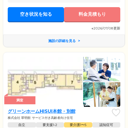
空き状況を知る
料金見積もり
※2026/07/08更新
施設の詳細を見る
満室
グリーンホームHISUI本館・別館
株式会社 翠明館
サービス付き高齢者向け住宅
自立
要支援1•2
要介護1〜5
認知症可