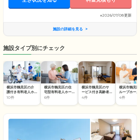
※2026/07/08更新
施設の詳細を見る
施設タイプ別にチェック
横浜市鶴見区の介
横浜市鶴見区の住
横浜市鶴見区のサ
横浜市鶴見区
護付き有料老人ホ
宅型有料老人ホー
ービス付き高齢者
ループホーム
ーム
ム
向け住宅
10件
6件
4件
4件