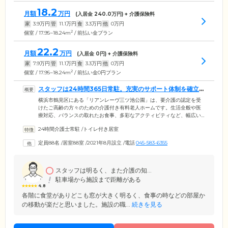
18.2
月額
万円
(入居金
240.0
万円) + 介護保険料
家
3.9
万円
管
11.1
万円
食
3.3
万円
他
0
万円
2
個室 / 17.95~18.24m
/ 前払い金プラン
22.2
月額
万円
(入居金
0
円) + 介護保険料
家
7.9
万円
管
11.1
万円
食
3.3
万円
他
0
万円
2
個室 / 17.95~18.24m
/ 前払い金0円プラン
スタッフは24時間365日常駐。充実のサポート体制を確立し
ております
横浜市鶴見区にある「リアンレーヴ三ツ池公園」は、要介護の認定を受
けたご高齢の方々のための介護付き有料老人ホームです。生活全般や医
療対応、バランスの取れたお食事、多彩なアクティビティなど、幅広い
サービスをご提供。お一人おひとりのライフスタイルを尊重し、いつま
24時間介護士常駐
/
トイレ付き居室
でも「自分らしい」生活をご支援いたします。館内は段差をなくし、つ
まずきや転倒を防止するバリアフリー設計を採用。全88室のお部屋はみ
定員88名
/
居室88室
/
2021年8月設立
/
電話
045-583-6355
なさまのプライバシーに配慮した個室をご用意しました。暮らしのなか
でお悩みやご不安なことがあればお気軽にご相談ください。24時間365日
常駐する経験豊富なスタッフが、お一人おひとりの安心の毎日をお守り
します。
スタッフは明るく、また介護の知...
駐車場から施設まで距離がある
4.8
各階に食堂がありどこも窓が大きく明るく、食事の時などの部屋か
の移動が楽だと思いました。施設の職...
続きを見る