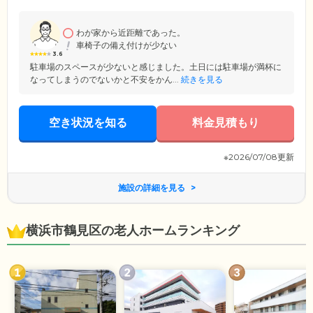
力を引き出すことで元気になっていただけるよう、ご自身で身の回りの
ことができる「自立」を支援する介護を提供しています。
わが家から近距離であった。
車椅子の備え付けが少ない
3.6
駐車場のスペースが少ないと感じました。土日には駐車場が満杯に
なってしまうのでないかと不安をかん...
続きを見る
空き状況を知る
料金見積もり
※2026/07/08更新
施設の詳細を見る
横浜市鶴見区の老人ホームランキング