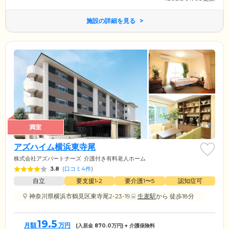
施設の詳細を見る
満室
アズハイム横浜東寺尾
株式会社アズパートナーズ
介護付き有料老人ホーム
3.8
(
口コミ4件
)
自立
要支援1•2
要介護1〜5
認知症可
神奈川県横浜市鶴見区東寺尾2-23-19
生麦駅
から 徒歩18分
19.5
月額
万円
(入居金
870.0
万円) + 介護保険料