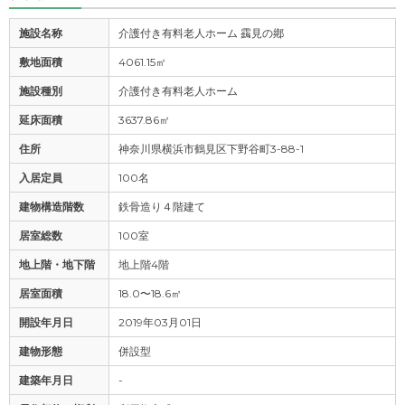
施設名称
介護付き有料老人ホーム 靎見の鄕
敷地面積
4061.15㎡
施設種別
介護付き有料老人ホーム
延床面積
3637.86㎡
住所
神奈川県横浜市鶴見区下野谷町3-88-1
入居定員
100名
建物構造階数
鉄骨造り４階建て
居室総数
100室
地上階・地下階
地上階4階
居室面積
18.0〜18.6㎡
開設年月日
2019年03月01日
建物形態
併設型
建築年月日
-