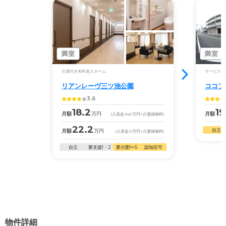
満室
満室
介護付き有料老人ホーム
サービス付
リアンレーヴ三ツ池公園
ココフ
3.6
18.2
19
月額
万円
月額
(入居金
240
万円
+介護保険料)
22.2
自立
月額
万円
(入居金
0
万円
+介護保険料)
自立
要支援1・2
要介護1〜5
認知症可
物件詳細