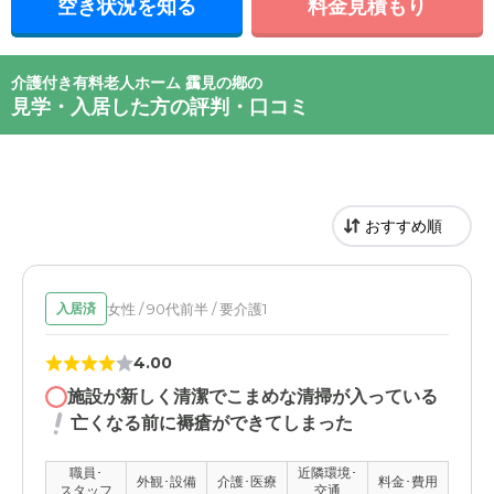
空き状況を知る
料金見積もり
介護付き有料老人ホーム 靎見の鄕の
見学・入居した方の評判・口コミ
女性 / 90代前半 / 要介護1
入居済
4.00
施設が新しく清潔でこまめな清掃が入っている
亡くなる前に褥瘡ができてしまった
職員･
近隣環境･
外観･設備
介護･医療
料金･費用
スタッフ
交通