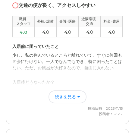
何か頼み事をしたときにも嫌な顔せずに対応してくれ、頼
交通の便が良く、アクセスしやすい
みやすい雰囲気があったため。
職員･
近隣環境･
外観･設備
介護･医療
料金･費用
外観・内装・居室・設備について
スタッフ
交通
4.0
4.0
4.0
4.0
4.0
施設は新しく、綺麗に保たれていたため。またこまめな清
掃も入っている様子で、きれいだった。
入居前に困っていたこと
介護医療サービスについて
少し、私の住んでいるところと離れていて、すぐに何回も
面会に行けない。一人でなんでもでき、特に困ったことは
亡くなる前には褥瘡ができてしまっており、もう少しケア
ない。ただ、お風呂が大好きなので、自由に入れない
していただけたら良かったかなと思う。
入居後どうなったか？
近隣環境や交通アクセスについて
やはりお風呂は自由に入ることができなく、見守り、また
鶴見線沿線であるため、交通の便が良いとは言えない。車
続きを見る
危険も伴うので、スケジュールを入所先で合わせなければ
で伺っていたので、あまり不自由はなかった。
ならないことです。
投稿日時：2023/11/15
料金費用について
投稿者：ママ2
介護付き有料老人ホーム 靎見の鄕の評価
亡くなったあとには入居金の一部も返ってきて、月額で計
スタッフの方が素敵で、優しく、気配りが良い。食事も思
算しても他の有料老人ホームと比較してすごい高いことも
いのほか、手が込んでいて一人一人に合わせてある。
なかったから。