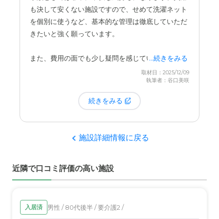
自分らしく落ち着いた時間を過ごせる環境は、大き
も決して安くない施設ですので、せめて洗濯ネット
な決め手になりました。この施設には、入居者同士
を個別に使うなど、基本的な管理は徹底していただ
が交流できる設備が整っています。叔母も、
施設の
きたいと強く願っています。
方々と一緒にカラオケを楽しんでいる
という話を耳
にしました。一人暮らしの時はどうしても家に閉じ
また、費用の面でも少し疑問を感じています。現
...続きをみる
こもりがちになりますが、ここでは誰かと一緒に声
在、おばは体調を崩して別の病院に入院しているの
取材日：2025/12/09
を出し、楽しい時間を共有する機会があります。
執筆者：谷口美咲
ですが、施設を不在にしている期間も在室時と全く
同じ料金が発生しています。もちろん、お部屋を確
続きをみる
こうした「誰かと一緒に笑える場」が身近にあるこ
保していただいていることは理解していますが、食
とは、家族にとっても見ていて良いポイントです
費などがかかっていない分、何らかの配慮があって
し、本人の気分転換にもつながっていると感じま
も良いのではないかと感じてしまいます。
施設詳細情報に戻る
す。
近隣で口コミ評価の高い施設
男性 / 80代後半 / 要介護2 /
入居済