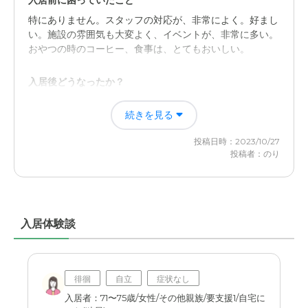
入居前に困っていたこと
介護医療サービスについて
特にありません。スタッフの対応が、非常によく。好まし
ナースが常駐していて、入居者の日々の健康状態をモニタ
い。施設の雰囲気も大変よく、イベントが、非常に多い。
ーしていて、医師が月に数回定期巡回で入居者全員の病状
おやつの時のコーヒー、食事は、とてもおいしい。
や薬の処方をしている
入居後どうなったか？
近隣環境や交通アクセスについて
介護士の方が、非常に親切で、患者様に非常に優しいで
続きを見る
JRの駅から徒歩2分ほどだが電車の本数が少ない。やかま
す。コミュニケーションを常にとって頂いて、非常にいい
しく無い静かな環境と言える。専用駐車場が有り車での来
環境だと感じています。
投稿日時：2023/10/27
訪に便利
投稿者：のり
介護付き有料老人ホーム 靎見の鄕の評価
料金費用について
ホテル並みの施設、看護師の服装や、態度も、非常に良い
入居時の一時金が300万円程度で入居10年間での償却、加
です。老人ホームという感じではなく、ホテルという感じ
えて月々の入居費は20万程度で安くは無いが、総合的な
です。
入居体験談
満足度は高かった。
職員・スタッフ・他入居者の雰囲気について
懇切丁寧、いつも明るく、声掛けも、して頂ける非常に良
い環境です。周りとの調和もよく考えています。
徘徊
自立
症状なし
入居者：71〜75歳/女性/その他親族/要支援1/自宅に