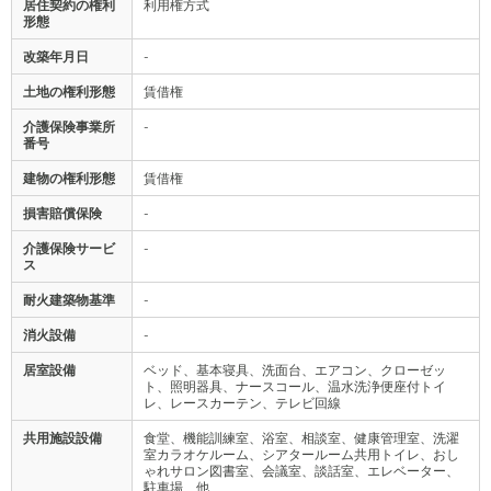
居住契約の権利
利用権方式
形態
改築年月日
-
土地の権利形態
賃借権
介護保険事業所
-
番号
建物の権利形態
賃借権
損害賠償保険
-
介護保険サービ
-
ス
耐火建築物基準
-
消火設備
-
居室設備
ベッド、基本寝具、洗面台、エアコン、クローゼッ
ト、照明器具、ナースコール、温水洗浄便座付トイ
レ、レースカーテン、テレビ回線
共用施設設備
食堂、機能訓練室、浴室、相談室、健康管理室、洗濯
室カラオケルーム、シアタールーム共用トイレ、おし
ゃれサロン図書室、会議室、談話室、エレベーター、
駐車場、他