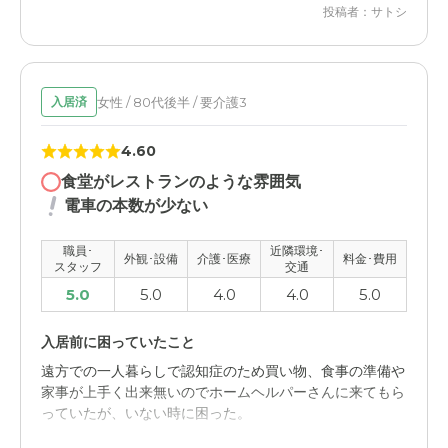
投稿者：サトシ
とても入所しやし料金だと思います。自分の要求にしオプ
ケーションがあるため心理的にも負担が減少したので。
ションで追加料金もありますがそれも適切な料金だと。
介護付き有料老人ホーム 靎見の鄕の評価
施設全体と個室及びトイレ等の清掃が徹底されていて清潔
女性 / 80代後半 / 要介護3
入居済
感安心感が得られる。月に一度の予約制美容室やボランテ
ィアグループによるエンターテイメントなどの催し企画も
4.60
あり本人にとっても良かったのではないかと思った。
食堂がレストランのような雰囲気
電車の本数が少ない
職員・スタッフ・他入居者の雰囲気について
スタッフの定着率は高くないようだったが、皆さん優しく
職員･
近隣環境･
迅速に対応するように教育が行き届いている。また、頻繁
外観･設備
介護･医療
料金･費用
スタッフ
交通
位声がけをしてくださり、すごく安まる印象が強い。
5.0
5.0
4.0
4.0
5.0
外観・内装・居室・設備について
入居前に困っていたこと
新築の施設だったので全てが新しく清潔感がある。部屋も
遠方での一人暮らしで認知症のため買い物、食事の準備や
十分なスペースが確保されていて会いに行っても部屋で十
家事が上手く出来無いのでホームヘルパーさんに来てもら
分一緒に過ごせる。食堂も4人毎のテーブルになっていて
っていたが、いない時に困った。
寮の食堂的イメージは全くない街中のレストランのような
印象がある。予約制のカラオケルームもあり遊びに行った