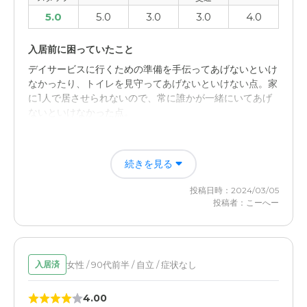
5.0
5.0
3.0
3.0
4.0
入居前に困っていたこと
デイサービスに行くための準備を手伝ってあげないといけ
なかったり、トイレを見守ってあげないといけない点。家
に1人で居させられないので、常に誰かが一緒にいてあげ
ないといけなかった点。
入居後どうなったか？
続きを見る
入居できたことで、日常生活の全てをお任せすることがで
きたため。介護する必要がなくなり、介護者の日常生活に
投稿日時：2024/03/05
制限が無くなった。
投稿者：こーへー
介護付き有料老人ホーム 靎見の鄕の評価
施設は綺麗だったし、働いているスタッフもとても親切で
あったから。また入居を決めた家族も満足していたため。
女性 / 90代前半 / 自立 / 症状なし
入居済
職員・スタッフ・他入居者の雰囲気について
4.00