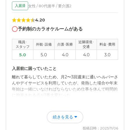
女性 / 80代後半 / 要介護2
入居済
職員・スタッフ・他入居者の雰囲気について
4.20
とても和やかでお互いも交流があり、とても明るい様子
で、こことよく過ごしていけると思いました
予約制のカラオケルームがある
外観・内装・居室・設備について
職員･
近隣環境･
外観･設備
介護･医療
料金･費用
スタッフ
交通
外観はキレイだと思います、部屋もすっきりとしていて、
5.0
5.0
4.0
4.0
3.0
こじんまりとしていますが過ごしやすいと思いました
入居前に困っていたこと
介護医療サービスについて
離れて暮らしていたため、月2〜3回週末に通いヘルパーさ
ゆっくりゆっくりと一つ一つ丁寧で、相手の言葉も気持ち
んやデイサービスを利用していたが、発熱した場合や年末
よく耳を傾けてくださり、とても良いと思いました
年始は一緒にいなければならないため仕事を休んで時間的
に拘束される点が1番大変だった
近隣環境や交通アクセスについて
近隣の環境は落ち着いてとても良いと思いました、交通の
入居後どうなったか？
便もよく、そこに行くのには助かります
続きを見る
24時間対応で身の回りの事を面倒見てくれるようにな
り、時間的に拘束が追い幅に減少したため。また、食事や
料金費用について
投稿日時：2023/11/06
服薬の管理もしてもらえ美容院や他の入居者とのコミュニ