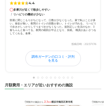
4.4
多摩川が近くで散歩しやすい
リハビリの機材が少ない
部屋に閉じこもりがちになって、口数が少なくなった。家で転ぶことが多
い。食欲が無い。夜間のトイレの回数が多い。トイレが汚れる。 リハビリ
で歩きがしっかりしてつまづきがなくなった。規則正しい生活のなか、3
食ちゃんと食べてる。夜間の眠剤が中止となり、良眠。 職員があいさつを
してくれる。食事...
投稿日時：2023/11/16
調布ガーデンの口コミ・評判
を見る
月額費用・エリアが近いおすすめの施設
2.1
横浜市鶴見区東寺尾
閲覧中の施設から
km
閲覧中の施