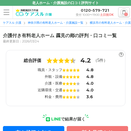
老人ホーム・介護施設の口コミ評判サイト
0120-579-721
掲載施設5万件超
0
受付 10:00〜19:00
土日祝OK
ケアスル 介護
神奈川県の有料老人ホーム・介護施設一覧
横浜市の有料老人ホーム・介護
介護付き有料老人ホーム 靎見の鄕の評判・口コミ一覧
最終更新日：2026/03/24
?
1
1
4.2
総合評価
（
5
件）
4.8
職員・スタッフ
4.8
外観・設備
4.0
介護・医療
4.0
近隣環境・交通
3.6
料金・費用
LINE
で結果が届く