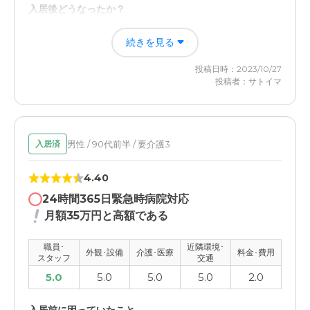
際に一緒に楽しめる。
入居後どうなったか？
食事から生活全般に対する世話に加えて、美容師や医者の
介護医療サービスについて
続きを見る
訪問診療迄のほぼ全てにわたり面倒を見てもらえ、何か問
題があれば電話で状況の説明をくれるので、大変助かりま
看護師さんが常駐して頂ける所で内科や歯科も毎週定期的
投稿日時：2023/10/27
した。
に往診してくださり処方薬も薬屋さんが定期的に届けてく
投稿者：サトイマ
れる仕組みになっているので安心。ただし発熱が続くとき
は外部病院に救急搬送され熱が安定的に下がるまで戻れな
介護付き有料老人ホーム 靎見の鄕の評価
くなる。
新しい施設なため綺麗で清潔で、スタッフの方々が大変優
しく明るく、施設の運用、運営がオープンで信頼できた。
男性 / 90代前半 / 要介護3
入居済
近隣環境や交通アクセスについて
駅からも徒歩3分程度ですぐ近くにウェルシアがあるので
職員・スタッフ・他入居者の雰囲気について
4.40
日常に必要な身の回り品や差し入れはそちらで調達が可
職員・スタッフのみなさんへの教育も行き届いていて全体
24時間365日緊急時病院対応
能。駐車場が完備されているので車でのアクセスも問題な
的にオープンで明るい雰囲気であった。
月額35万円と高額である
い。
外観・内装・居室・設備について
職員･
近隣環境･
料金費用について
外観･設備
介護･医療
料金･費用
スタッフ
交通
2019年開設で真新しく、カラオケルームや美容室が有り
安くわないが、入居時の一時金プラス毎月の利用料合わせ
食堂も4人毎にテーブルを囲んで撮るタイプでレストラン
5.0
5.0
5.0
5.0
2.0
て月25万円をやや上回るレベルでその他にオムツ・医療
の様で良かった。
費・薬代・美容室などの実費が発生する。