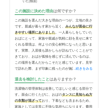
いた(独居)
外観・内装・居室・設備について
最新の設備で、古臭くなく、環境は、非常に良いです。い
この施設に決めた理由
は何ですか？
つも清潔に保たれていて、気持ちいいい。
この施設を選んだ大きな理由の一つが、立地の良さ
介護医療サービスについて
です。親戚が暮らす家から近く、
みんなが面会に行
緊急時には、病院対応まで、24時間、３６５日非常に良
きやすい場所にありました
。一人暮らしをしていた
い環境です。
おばにとって、家族や親戚が気軽に顔を見せに来て
くれる環境は、何よりの安心材料になったと思いま
近隣環境や交通アクセスについて
す。実際、入居後も誰かしらが訪ねていくことがで
住宅地の中で、明るく、駅にも近いですが、電車の本数
きており、おばが孤独を感じずに済んでいるのは、
が、若干少ないです。車での送迎も非常に便利。
この場所を選んだからこそだと感じています。見学
で訪れた際、まず印象に残ったのが施設の綺麗さで
...続きをみる
料金費用について
した。開設からそれほど時間が経っていないことも
退去を検討したこと
はありますか？
月３５万円は、高いです。手出しが、結構厳しく、金策が
あり、館内全体がとても清潔に保たれていました。
厳しい。もう少し安くなればと思います。
おばが入居したお部屋も、まるでホテルのように綺
洗濯物の管理体制は改善してほしいと感じる部分で
麗で、一人で過ごすには十分な広さでした。
個室内
す。面会に行くたびに、おばの
タンスに見知らぬ方
にトイレとシャワーが完備されている
点も魅力的で
の衣類が混ざって
おり、下着なども含まれるため、
した。プライバシーがしっかりと守られた空間で、
家族としては非常に不快な気持ちになります。費用